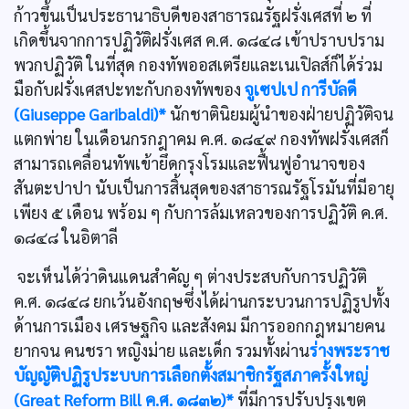
ก้าวขึ้นเป็นประธานาธิบดีของสาธารณรัฐฝรั่งเศสที่ ๒ ที่
เกิดขึ้นจากการปฏิวัติฝรั่งเศส ค.ศ. ๑๘๔๘ เข้าปราบปราม
พวกปฏิวัติ ในที่สุด กองทัพออสเตรียและเนเปิลส์ก็ได้ร่วม
มือกับฝรั่งเศสปะทะกับกองทัพของ
จูเซปเป การีบัลดี
(Giuseppe Garibaldi)*
นักชาตินิยมผู้นำของฝ่ายปฏิวัติจน
แตกพ่าย ในเดือนกรกฎาคม ค.ศ. ๑๘๔๙ กองทัพฝรั่งเศสก็
สามารถเคลื่อนทัพเข้ายึดกรุงโรมและฟื้นฟูอำนาจของ
สันตะปาปา นับเป็นการสิ้นสุดของสาธารณรัฐโรมันที่มีอายุ
เพียง ๕ เดือน พร้อม ๆ กับการล้มเหลวของการปฏิวัติ ค.ศ.
๑๘๔๘ ในอิตาลี
จะเห็นได้ว่าดินแดนสำคัญ ๆ ต่างประสบกับการปฏิวัติ
ค.ศ. ๑๘๔๘ ยกเว้นอังกฤษซึ่งได้ผ่านกระบวนการปฏิรูปทั้ง
ด้านการเมือง เศรษฐกิจ และสังคม มีการออกกฎหมายคน
ยากจน คนชรา หญิงม่าย และเด็ก รวมทั้งผ่าน
ร่างพระราช
บัญญัติปฏิรูประบบการเลือกตั้งสมาชิกรัฐสภาครั้งใหญ่
(Great Reform Bill ค.ศ. ๑๘๓๒)*
ที่มีการปรับปรุงเขต