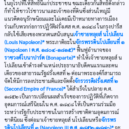
ในยุโรปที่ให้สิทธินี้แก่ประชาชน ขณะเดียวกันสิทธิดังกล่าว
ก็ทำให้ชาวไร่ชาวนาและเจ้าของที่ดินซึ่งส่วนใหญ่มี
แนวคิดอนุรักษนิยมและไม่เคยมีเป้าหมายทางการเมือง
ร่วมกับพวกก่อการปฏิวัติฝรั่งเศส ค.ศ. ๑๘๔๘ ในกรุงปารีส
กลับใช้เสียงของพวกตนสนับสนุน
เจ้าชายหลุยส์ นโปเลียน
(Louis Napoleon)*
พระภาติยะใน
จักรพรรดินโปเลียนที่ ๑
(Napoloen I ค.ศ. ๑๘๐๔-๑๘๑๕)*
ฟื้นฟูอำนาจของ
ราชวงศ์โบนาปาร์ต (Bonaparte)*
ทำให้เจ้าชายหลุยส์ น
โปเลียนเข้าดำรงตำแหน่งประธานาธิบดีคนแรกและคน
เดียวของสาธารณรัฐฝรั่งเศสที่ ๒ ต่อมาพระองค์ก็สามารถ
จัดให้มีการลงประชามติและจัดตั้ง
จักรวรรดิฝรั่งเศสที่ ๒
(Second Empire of France)*
ได้สำเร็จในปลาย ค.ศ.
๑๘๕๒ เป็นการเปลี่ยนผลสำเร็จของการปฏิวัติที่เกิดจาก
อุดมการณ์เสรีนิยมใน ค.ศ. ๑๘๔๘ ให้เป็นความร่วมมือ
ระหว่างรัฐกับประชาชนในการสร้างชาติตามอุดมการณ์
ชาตินิยม ซึ่งต่อมาเจ้าชายหลุยส์ นโปเลียนหรือ
จักรพร
รดินโปเลียนที่ ๓ (Napoleon III ค.ศ. ๑๘๕๒-๑๘๗๐)*
จะ