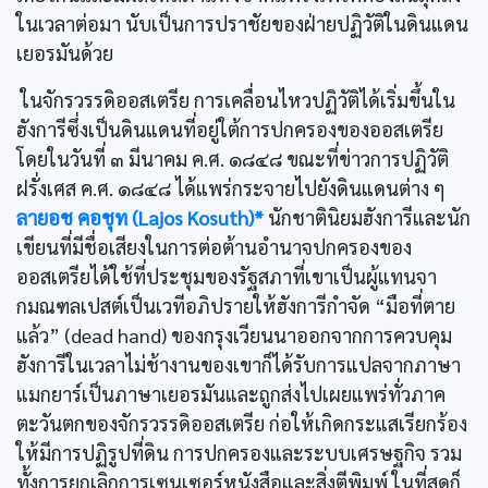
ในเวลาต่อมา นับเป็นการปราชัยของฝ่ายปฏิวัติในดินแดน
เยอรมันด้วย
ในจักรวรรดิออสเตรีย การเคลื่อนไหวปฏิวัติได้เริ่มขึ้นใน
ฮังการีซึ่งเป็นดินแดนที่อยู่ใต้การปกครองของออสเตรีย
โดยในวันที่ ๓ มีนาคม ค.ศ. ๑๘๔๘ ขณะที่ข่าวการปฏิวัติ
ฝรั่งเศส ค.ศ. ๑๘๔๘ ได้แพร่กระจายไปยังดินแดนต่าง ๆ
ลายอช คอชุท (Lajos Kosuth)*
นักชาตินิยมฮังการีและนัก
เขียนที่มีชื่อเสียงในการต่อต้านอำนาจปกครองของ
ออสเตรียได้ใช้ที่ประชุมของรัฐสภาที่เขาเป็นผู้แทนจา
กมณฑลเปสต์เป็นเวทีอภิปรายให้ฮังการีกำจัด “มือที่ตาย
แล้ว” (dead hand) ของกรุงเวียนนาออกจากการควบคุม
ฮังการีในเวลาไม่ช้างานของเขาก็ได้รับการแปลจากภาษา
แมกยาร์เป็นภาษาเยอรมันและถูกส่งไปเผยแพร่ทั่วภาค
ตะวันตกของจักรวรรดิออสเตรีย ก่อให้เกิดกระแสเรียกร้อง
ให้มีการปฏิรูปที่ดิน การปกครองและระบบเศรษฐกิจ รวม
ทั้งการยกเลิกการเซนเซอร์หนังสือและสิ่งตีพิมพ์ ในที่สุดก็