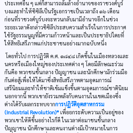
ประเทศอื่น ๆ แต่ก็สามารถล้มล้างอำนาจของราชวงศ์บูร์
บงและทำให้ซิซิลีเป็นรัฐเอกราชเป็นเวลาถึง ๑๖ เดือน
ก่อนที่ราชวงศ์บูร์บงจะหวนกลับมามีอำนาจอีกในช่วง
ระยะเวลาดังกล่าวซิซิลีประสบความสำเร็จในการประกาศ
ใช้รัฐธรรมนูญที่มีความก้าวหน้าและเป็นประชาธิปไตยที่
ให้สิทธิเสรีภาพแก่ประชาชนอย่างมากฉบับหนึ่ง
โดยทั่วไป การปฏิวัติ ค.ศ. ๑๘๔๘ เกิดขึ้นในเมืองหลวงและ
นครหรือเมืองใหญ่ของประเทศต่าง ๆ โดยมีลักษณะร่วม
กันคือ พวกชนชั้นกลาง ปัญญาชน และนักศึกษามักร่วมมือ
กันต่อสู้เพื่อให้ได้มาซึ่งสิทธิเสรีภาพตามอุดมการณ์
เสรีนิยมและทำให้ชาติเข้มแข็งขึ้นตามอุดมการณ์ชาตินิยม
นอกจากนี้ พวกเขายังรวมพลังกับคนงานในเขตเมืองซึ่ง
ต่างได้รับผลกระทบจาก
การปฏิวัติอุตสาหกรรม
(Industrial Revolution)*
เพื่อยกระดับความเป็นอยู่ของ
พวกเขาให้ดีขึ้นอย่างไรก็ดี ในเวลาต่อมาชนชั้นกลาง
ปัญญาชน นักศึกษาและคนงานต่างมีเป้าหมายในการ