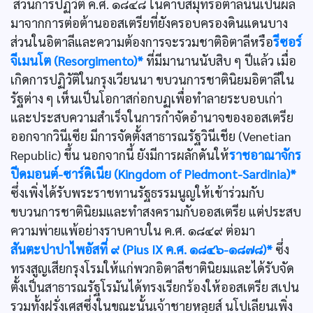
ส่วนการปฏิวัติ ค.ศ. ๑๘๔๘ ในคาบสมุทรอิตาลีนั้นเป็นผล
มาจากการต่อต้านออสเตรียที่ยังครอบครองดินแดนบาง
ส่วนในอิตาลีและความต้องการจะรวมชาติอิตาลีหรือ
รีซอร์
จีเมนโต (Resorgimento)*
ที่มีมานานนับสิบ ๆ ปีแล้ว เมื่อ
เกิดการปฏิวัติในกรุงเวียนนา ขบวนการชาตินิยมอิตาลีใน
รัฐต่าง ๆ เห็นเป็นโอกาสก่อกบฏเพื่อทำลายระบอบเก่า
และประสบความสำเร็จในการกำจัดอำนาจของออสเตรีย
ออกจากวินีเซีย มีการจัดตั้งสาธารณรัฐวินีเชีย (Venetian
Republic) ขึ้น นอกจากนี้ ยังมีการผลักดันให้
ราชอาณาจักร
ปีดมอนต์-ซาร์ดิเนีย (Kingdom of Piedmont-Sardinia)*
ซึ่งเพิ่งได้รับพระราชทานรัฐธรรมนูญให้เข้าร่วมกับ
ขบวนการชาตินิยมและทำสงครามกับออสเตรีย แต่ประสบ
ความพ่ายแพ้อย่างราบคาบใน ค.ศ. ๑๘๔๙ ต่อมา
สันตะปาปาไพอัสที่ ๙ (Pius IX ค.ศ. ๑๘๔๖-๑๘๗๘)*
ซึ่ง
ทรงสูญเสียกรุงโรมให้แก่พวกอิตาลีชาตินิยมและได้รับจัด
ตั้งเป็นสาธารณรัฐโรมันได้ทรงเรียกร้องให้ออสเตรีย สเปน
รวมทั้งฝรั่งเศสซึ่งในขณะนั้นเจ้าชายหลุยส์ นโปเลียนเพิ่ง