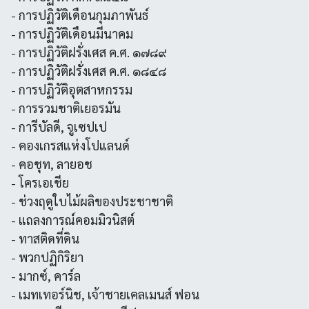
- การปฏิวัติเดือนกุมภาพันธ์
- การปฏิวัติเดือนมีนาคม
- การปฏิวัติฝรั่งเศส ค.ศ. ๑๗๘๙
- การปฏิวัติฝรั่งเศส ค.ศ. ๑๘๔๘
- การปฏิวัติอุตสาหกรรม
- การรวมชาติเยอรมัน
- การีบัลดี, จูเซปเป
- คองเกรสแห่งโปแลนด์
- คอชุท, ลายอช
- โครเอเชีย
- ช่วงฤดูใบไม้ผลิของประชาชาติ
- แถลงการณ์คอมมิวนิสต์
- ทาสติดที่ดิน
- พวกปฏิกิริยา
- มากซ์, คาร์ล
- เมทเทอร์นิช, เจ้าชายเคลเมนส์ ฟอน