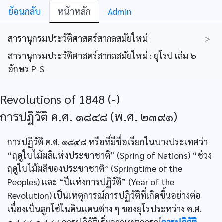
ย้อนกลับ
หน้าหลัก
Admin
สารานุกรมประวัติศาสตร์สากลสมัยใหม่
>
สารานุกรมประวัติศาสตร์สากลสมัยใหม่ : ยุโรป เล่ม ๖
อักษร P-S
Revolutions of 1848 (-)
การปฏิวัติ ค.ศ. ๑๘๔๘ (พ.ศ. ๒๓๙๑)
การปฏิวัติ ค.ศ. ๑๘๔๘ หรือที่มีชื่อเรียกในบางประเทศว่า
“ฤดูใบไม้ผลิแห่งประชาชาติ” (Spring of Nations) “ช่วง
ฤดูใบไม้ผลิของประชาชาติ” (Springtime of the
Peoples) และ “ปีแห่งการปฏิวัติ” (Year of the
Revolution) เป็นเหตุการณ์การปฏิวัติที่เกิดขึ้นอย่างต่อ
เนื่องเป็นลูกโซ่ในดินแดนต่าง ๆ ของยุโรประหว่าง ค.ศ.
๑๘๔๘-๑๘๔๙ การปฏิวัติเริ่มจากเหตุการณ์
การปฏิวัติ