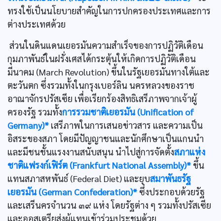
ทรงใช้เป็นนโยบายสำคัญในการปกครองประเทศและการ
ต่างประเทศด้วย
ส่วนในดินแดนเยอรมันความสำเร็จของการปฏิวัติเดือน
กุมภาพันธ์ในฝรั่งเศสได้กระตุ้นให้เกิดการปฏิวัติเดือน
มีนาคม (March Revolution) ขึ้นในรัฐเยอรมันทางใต้และ
ตะวันตก ซึ่งรวมทั้งในกรุงเบอร์ลิน นครหลวงของราช
อาณาจักรปรัสเซีย เพื่อเรียกร้องสิทธิเสรีภาพจากเจ้าผู้
ครองรัฐ รวมทั้ง
การรวมชาติเยอรมัน (Unification of
Germany)*
เสรีภาพในการเสนอข่าวสาร และความเป็น
อิสระของสภา โดยมีปัญญาชนและนักศึกษาเป็นแกนนำ
และมีชนชั้นแรงงานสนับสนุน นำไปสู่การจัดตั้ง
สภาแห่ง
ชาติแฟรงก์เฟิร์ต (Frankfurt National Assembly)*
ขึ้น
แทนสภาสหพันธ์ (Federal Diet) และยุบ
สมาพันธรัฐ
เยอรมัน (German Confederation)*
ซึ่งประกอบด้วยรัฐ
และเสรีนครจำนวน ๓๙ แห่ง โดยรัฐต่าง ๆ รวมทั้งปรัสเซีย
และออสเตรียส่งผู้แทนเข้าร่วมประชุมด้วย