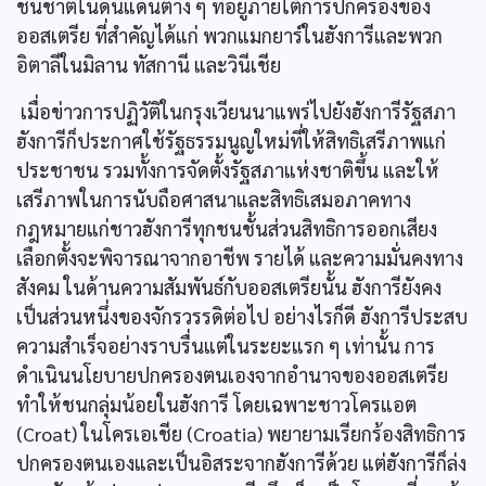
ชนชาติในดินแดนต่าง ๆ ที่อยู่ภายใต้การปกครองของ
ออสเตรีย ที่สำคัญได้แก่ พวกแมกยาร์ในฮังการีและพวก
อิตาลีในมิลาน ทัสกานี และวินีเชีย
เมื่อข่าวการปฏิวัติในกรุงเวียนนาแพร่ไปยังฮังการีรัฐสภา
ฮังการีก็ประกาศใช้รัฐธรรมนูญใหม่ที่ให้สิทธิเสรีภาพแก่
ประชาชน รวมทั้งการจัดตั้งรัฐสภาแห่งชาติขึ้น และให้
เสรีภาพในการนับถือศาสนาและสิทธิเสมอภาคทาง
กฎหมายแก่ชาวฮังการีทุกชนชั้นส่วนสิทธิการออกเสียง
เลือกตั้งจะพิจารณาจากอาชีพ รายได้ และความมั่นคงทาง
สังคม ในด้านความสัมพันธ์กับออสเตรียนั้น ฮังการียังคง
เป็นส่วนหนึ่งของจักรวรรดิต่อไป อย่างไรก็ดี ฮังการีประสบ
ความสำเร็จอย่างราบรื่นแต่ในระยะแรก ๆ เท่านั้น การ
ดำเนินนโยบายปกครองตนเองจากอำนาจของออสเตรีย
ทำให้ชนกลุ่มน้อยในฮังการี โดยเฉพาะชาวโครแอต
(Croat) ในโครเอเชีย (Croatia) พยายามเรียกร้องสิทธิการ
ปกครองตนเองและเป็นอิสระจากฮังการีด้วย แต่ฮังการีก็ล่ง