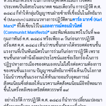
หวังให้แก่พวกเขาในการกอบกู้ศักดิ์ศรีและการจัดตั้ง
ประเทศเป็นอิสระในอนาคต ขณะเดียวกัน การปฏิวัติ ค.ศ.
๑๘๔๘ ก็ทำให้กลุ่มปัญญาชนฝ่ายซ้ายที่เชื่อมั่นในลัทธิมาก
ซ์ (Marxism) และแนวทางการปฏิวัติตาม
คาร์ล มากซ์ (Karl
Marx)*
ที่ได้เขียนไว้ใน
แถลงการณ์คอมมิวนิสต์
(Communist Manifesto)*
และพิมพ์เผยแพร่ในวันที่ ๒๑
กุมภาพันธ์ ค.ศ. ๑๘๔๘ หรือเพียง ๓ วันก่อนการปฏิวัติ
ฝรั่งเศส ค.ศ. ๑๘๔๘ เห็นว่าชนชั้นกลางได้ทรยศต่อชนชั้น
แรงงานที่เป็นพันธมิตรในการร่วมกันก่อการปฏิวัติ เพราะ
ชนชั้นกลางคำนึงถึงผลประโยชน์และข้อเรียกร้องในการ
ปฏิรูปทางการเมืองของตนเองจนไม่ใส่ใจต่อความต้องการ
ของชนชั้นแรงงาน ปัญญาชนลัทธิมากซ์จึงเห็นเป็นโอกาส
โน้มน้าวชนชั้นแรงงานให้หันมายอมรับอุดมการณ์
สังคมนิยมซึ่งส่งผลให้แนวความคิดสังคมนิยมมีอิทธิพลมาก
ขึ้นในครึ่งหลังของคริสต์ศตวรรษที่ ๑๙
อย่างไรก็ดี การปฏิวัติ ค.ศ. ๑๘๔๘ ก็นำการเปลี่ยนแปลงมา