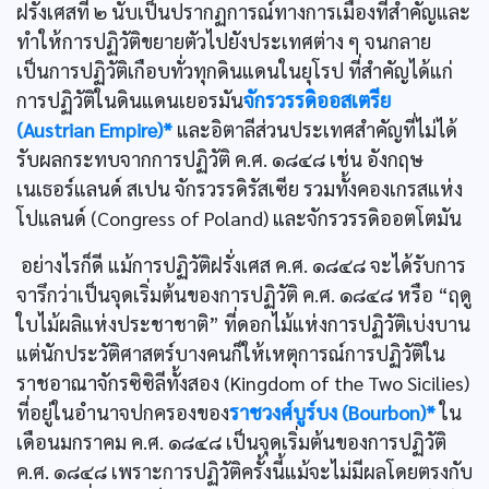
ฝรั่งเศสที่ ๒ นับเป็นปรากฏการณ์ทางการเมืองที่สำคัญและ
ทำให้การปฏิวัติขยายตัวไปยังประเทศต่าง ๆ จนกลาย
เป็นการปฏิวัติเกือบทั่วทุกดินแดนในยุโรป ที่สำคัญได้แก่
การปฏิวัติในดินแดนเยอรมัน
จักรวรรดิออสเตรีย
(Austrian Empire)*
และอิตาลีส่วนประเทศสำคัญที่ไม่ได้
รับผลกระทบจากการปฏิวัติ ค.ศ. ๑๘๔๘ เช่น อังกฤษ
เนเธอร์แลนด์ สเปน จักรวรรดิรัสเซีย รวมทั้งคองเกรสแห่ง
โปแลนด์ (Congress of Poland) และจักรวรรดิออตโตมัน
อย่างไรก็ดี แม้การปฏิวัติฝรั่งเศส ค.ศ. ๑๘๔๘ จะได้รับการ
จารึกว่าเป็นจุดเริ่มต้นของการปฏิวัติ ค.ศ. ๑๘๔๘ หรือ “ฤดู
ใบไม้ผลิแห่งประชาชาติ” ที่ดอกไม้แห่งการปฏิวัติเบ่งบาน
แต่นักประวัติศาสตร์บางคนก็ให้เหตุการณ์การปฏิวัติใน
ราชอาณาจักรซิซิลีทั้งสอง (Kingdom of the Two Sicilies)
ที่อยู่ในอำนาจปกครองของ
ราชวงศ์บูร์บง (Bourbon)*
ใน
เดือนมกราคม ค.ศ. ๑๘๔๘ เป็นจุดเริ่มต้นของการปฏิวัติ
ค.ศ. ๑๘๔๘ เพราะการปฏิวัติครั้งนี้แม้จะไม่มีผลโดยตรงกับ