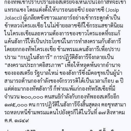
กองทัพเข้าปราบปรามออสเตรียจึงเห็นเป็นโอกาสที่จะเข้า
แทรกแซง โดยแต่งตั้งให้บารอนยอซีป ยอลาชซี (Josip
Jolacci) ผู้เกลียดชังชาวแมกยาร์อย่างเข้ากระดูกดำเป็น
ข้าหลวงโครเอเชีย ในไม่ช้ายอลาชซีก็ใช้กระแสชาตินิยม
ในโครเอเชียและความต้องการของชาวโครแอดที่จะแก้
แค้นฮังการีให้เป็นประโยชน์ในการทำสงครามกับฮังการี
โดยยกกองทัพโครเอเชีย ข้ามพรมแดนฮังการีเพื่อปราบ
ปราม “กบฏในฮังการี” การปฏิวัติฮังการีจึงกลายเป็น
“สงครามประกาศอิสรภาพ” เพื่อให้หลุดพ้นจากอำนาจ
ของออสเตรีย รัฐบาลใหม่ ของฮังการีซึ่งมีคอชุทเป็นผู้นำ
สามารถต้านกองกำลังของจักรวรรดิได้เป็นเวลาเกือบ ๑ ปี
แต่ต่อมากองทัพฮังการี ก็พ่ายแพ้แก่กองทัพรัสเซียที่มี
จำนวน ๒๐๐,๐๐๐ คนสนธิกำลังกับกองทัพออสเตรียอีก
๑๗๕,๐๐๐ คน การปฏิวัติในฮังการีจึงสิ้นสุดลง คอชุทสามา
รถหลบหนีข้ามพรมแดนไปยังตุรกีได้ในวันที่ ๑๗ สิงหาคม
ค.ศ. ๑๘๔๙