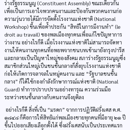
ร่างรัฐธรรมนูญ (Constituent Assembly) ขณะเดียวกัน
เพื่อเป็นการเอาใจพวกคนงานและป้องกันพวกคนงานก่อ
ความวุ่นวายได้มีการจัดตั้งโรงงานแห่งชาติ (National
Workshop) ขึ้นเพื่อคํ้าประกัน “สิทธิในการมีงานทำ” (le
droit au travail) ของพลเมืองทุกคนเพื่อแก้ไขปัญหาการ
ว่างงาน อย่างไรก็ดี เมื่อโรงงานแห่งชาติไม่สามารถจัดหา
งานให้คนงานทุกคนที่อพยพจากชนบทเข้ามายังกรุงปารีส
และกลายเป็นปัญหาใหญ่ของสังคม สภาร่างรัฐธรรมนูญซึ่ง
สมาชิกส่วนใหญ่เป็นชนชั้นกลางก็สั่งยุบโรงงานแห่งชาติ
ก่อให้เกิดการจลาจลในหมู่คนงาน และ “รัฐบาลชนชั้น
กลาง” ก็ได้ใช้กองกำลังรักษาการณ์แห่งชาติ (National
Guard) ทำการปราบปรามอย่างทารุณ ความร่วมมือ
ระหว่างชนชั้นกลางกับคนงานจึงยุติลง
อย่างไรก็ดี สิ่งที่เป็น “มรดก” จากการปฏิวัติฝรั่งเศส ค.ศ.
๑๘๔๘ ก็คือการให้สิทธิแก่พลเมืองชายทุกคนที่มีอายุ ๒๑ ปี
ขึ้นไปออกเสียงเลือกตั้งได้ ซึ่งฝรั่งเศสนับเป็นประเทศแรก