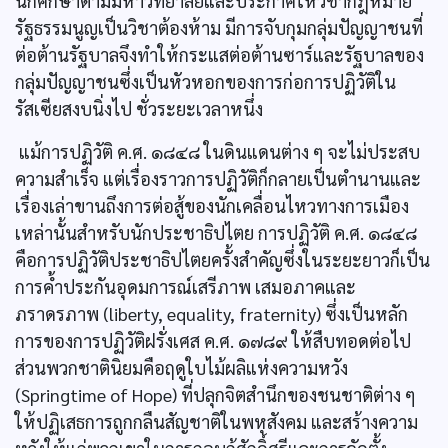
นักศึกษาตามมหาวิทยาลัยและประกาศให้วิชากฎหมาย
รัฐธรรมนูญเป็นวิชาต้องห้าม มีการจับกุมกลุ่มปัญญาชนที่
ต่อต้านรัฐบาลจึงทำให้กระแสต่อต้านซาร์และรัฐบาลของ
กลุ่มปัญญาชนซึ่งเป็นหัวหอกของการก่อการปฏิวัติใน
รัสเซียสงบนิ่งไป ชั่วระยะเวลาหนึ่ง
แม้การปฏิวัติ ค.ศ. ๑๘๔๘ ในดินแดนต่าง ๆ จะไม่ประสบ
ความสำเร็จ แต่เรื่องราวการปฏิวัติก็กลายเป็นตำนานและ
เรื่องเล่าขานถึงการต่อสู้ของนักเคลื่อนไหวทางการเมือง
เหล่านั้นสำหรับนักประชาธิปไตย การปฏิวัติ ค.ศ. ๑๘๔๘
คือการปฏิวัติประชาธิปไตยครั้งสำคัญซึ่งในระยะยาวก็เป็น
การคํ้าประกันอุดมการณ์เสรีภาพ เสมอภาคและ
ภราดรภาพ (liberty, equality, fraternity) ซึ่งเป็นหลัก
การของการปฏิวัติฝรั่งเศส ค.ศ. ๑๗๘๙ ให้สืบทอดต่อไป
ส่วนพวกชาตินิยมคือฤดูใบไม้ผลิแห่งความหวัง
(Springtime of Hope) ที่ปลุกจิตสำนึกของชนชาติต่าง ๆ
ให้ปฏิเสธการถูกกลืนสัญชาติในพหุสังคม และสร้างความ