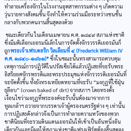
ทำลายเครื่องจักรในโรงงานอุตสาหกรรมต่าง ๆ เกิดความ
วุ่นวายทางสังคมขึ้น จึงทำให้ความร่วมมือระหว่างชนชั้น
กลางกับพวกคนงานสิ้นสุดลงด้วย
ขณะเดียวกัน ในเดือนเมษายน ค.ศ. ๑๘๔๙ สภาแห่งชาติ
ซึ่งมีมติเลือกเยอรมนีเล็กในการจัดตั้งจักรวรรดิเยอรมันก็
ถูก
พระเจ้าเฟรเดอริก วิลเลียมที่ ๔ (Frederick William IV
ค.ศ. ๑๘๔๐-๑๘๖๑)*
ซึ่งในขณะนั้นทรงสามารถควบคุม
เหตุการณ์การปฏิวัติในปรัสเซียได้แล้วปฏิเสธที่จะรับพระ
อิสริยยศจักรพรรดิและพระประมุขแห่งจักรวรรดิเยอรมันที่
จะจัดตั้งขึ้น ทั้งยังทรงเหยียดหยามที่จะรับ “มงกุฎที่ใช้ฝุ่น
ธุลีอบ” (crown baked of dirt) จากสภาฯ โดยทรงตั้ง
เงื่อนไขว่ามงกุฎที่พระองค์จะรับนั้นต้องมาจากการ
ทูลเกล้าฯ ถวายจากบรรดาเจ้าผู้ครองนครรัฐต่าง ๆ เท่านั้น
การปฏิเสธดังกล่าวจึงเป็นการทำลายความหวังของพวก
ชาตินิยมที่จะรวมดินแดนเยอรมันให้เข้าเป็นอันหนึ่งอัน
เดียวกันและมีผลให้สภาแห่งชาติแฟรงเฟิร์ตต้องสิ้นสุดลง