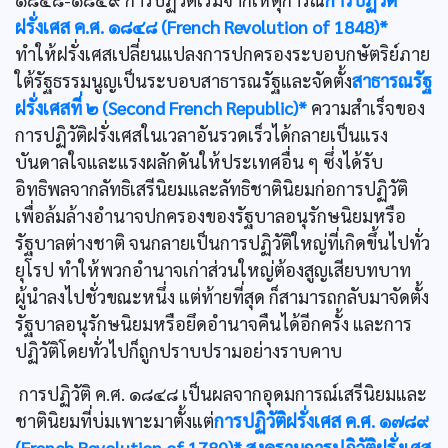
ฝรั่งเศส ค.ศ. ๑๘๔๘ (French Revolution of 1848)*
ทำให้ฝรั่งเศสเปลี่ยนแปลงการปกครองระบอบกษัตริย์ภาย
ใต้รัฐธรรมนูญเป็นระบอบสาธารณรัฐและจัดตั้ง
สาธารณรัฐ
ฝรั่งเศสที่ ๒ (Second French Republic)*
ความสำเร็จของ
การปฏิวัติฝรั่งเศสในเวลาอันรวดเร็วได้กลายเป็นแรง
บันดาลใจและแรงผลักดันให้ประเทศอื่น ๆ ซึ่งได้รับ
อิทธิพลจากลัทธิเสรีนิยมและลัทธิชาตินิยมก่อการปฏิวัติ
เพื่อล้มล้างอำนาจปกครองของรัฐบาลอนุรักษนิยมหรือ
รัฐบาลต่างชาติ จนกลายเป็นการปฏิวัติใหญ่ที่เกิดขึ้นไปทั่ว
ยุโรป ทำให้พวกอำนาจเก่าส่วนใหญ่ต้องสูญเสียบทบาท
ผู้นำลงไปชั่วขณะหนึ่ง แต่ท้ายที่สุด ก็สามารถกลับมาจัดตั้ง
รัฐบาลอนุรักษนิยมหรือยึดอำนาจคืนได้อีกครั้ง และการ
ปฏิวัติโดยทั่วไปก็ถูกปราบปรามอย่างราบคาบ
การปฏิวัติ ค.ศ. ๑๘๔๘ เป็นผลจากอุดมการณ์เสรีนิยมและ
ชาตินิยมที่บ่มเพาะมาตั้งแต่
การปฏิวัติฝรั่งเศส ค.ศ. ๑๗๘๙
(French Revolution of 1789)*
สงครามการปฏิวัติฝรั่งเศส