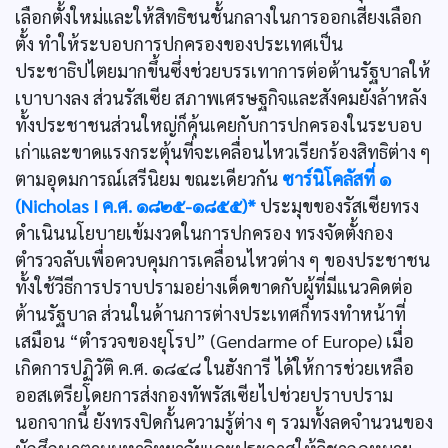
เลือกตั้งใหม่และให้สิทธิชนชั้นกลางในการออกเสียงเลือก
ตั้ง ทำให้ระบอบการปกครองของประเทศเป็น
ประชาธิปไตยมากขึ้นซึ่งช่วยบรรเทาการต่อต้านรัฐบาลให้
เบาบางลง ส่วนรัสเซีย สภาพเศรษฐกิจและสังคมยังล้าหลัง
ทั้งประชาชนส่วนใหญ่ก็คุ้นเคยกับการปกครองในระบอบ
เก่าและขาดแรงกระตุ้นที่จะเคลื่อนไหวเรียกร้องสิทธิต่าง ๆ
ตามอุดมการณ์เสรีนิยม ขณะเดียวกัน
ซาร์นิโคลัสที่ ๑
(Nicholas I ค.ศ. ๑๘๒๕-๑๘๕๕)*
ประมุขของรัสเซียทรง
ดำเนินนโยบายเข้มงวดในการปกครอง ทรงจัดตั้งกอง
ตำรวจลับเพื่อควบคุมการเคลื่อนไหวต่าง ๆ ของประชาชน
ทั้งใช้วีธีการปราบปรามอย่างเด็ดขาดกับผู้ที่มีแนวคิดต่อ
ต้านรัฐบาล ส่วนในด้านการต่างประเทศก็ทรงทำหน้าที่
เสมือน “ตำรวจของยุโรป” (Gendarme of Europe) เมื่อ
เกิดการปฏิวัติ ค.ศ. ๑๘๔๘ ในฮังการี ได้ให้การช่วยเหลือ
ออสเตรียโดยการส่งกองทัพรัสเซียไปช่วยปราบปราม
นอกจากนี้ ยังทรงปิดกั้นความรู้ต่าง ๆ รวมทั้งลดจำนวนของ