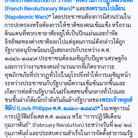
(French Revolutionary Wars)*
และ
สงครามนโปเลียน
(Napoleonic Wars)*
โดยประชาชนต้องการมีส่วนร่วมใน
การปกครองหรือต้องการให้ชาติของตนเข้มแข็ง หรือรวม
ดินแดนที่พวกเขาอาศัยอยู่ให้เป็นปึกแผ่นและกำจัด
อิทธิพลของต่างชาติออกไปแต่อุดมการณ์ดังกล่าวได้ถูก
รัฐบาลอนุรักษนิยมปฏิเสธกอปรกับระหว่าง ค.ศ.
๑๘๔๖-๑๘๔๗ ประชาชนต้องเผชิญกับปัญหาเศรษฐกิจ
และการว่างงานของคนจำนวนมากที่เกิดจากภาวะ
ทุพภิกขภัยที่ปรากฏทั่วไปในยุโรปจึงทำให้การเผชิญหน้า
ระหว่างประชาชนกับรัฐบาลมีความเข้มข้นมากขึ้นและ
เกิดการต่อต้านรัฐบาลในฝรั่งเศสชนชั้นกลางทั่วไปและ
ชนชั้นล่างได้ผนึกกำลังกันล้มล้างรัฐบาลของ
พระเจ้าหลุยส์
ฟิลิป (Louis Philippe ค.ศ. ๑๘๓๐-๑๘๔๘)*
ในเหตุการณ์
การปฏิวัติฝรั่งเศส ค.ศ. ๑๘๔๘ หรือ “การปฏิวัติเดือน
กุมภาพันธ์” (February Revolution) ระหว่างวันที่ ๒๔-๒๘
กุมภาพันธ์ และประสบความสำเร็จในการจัดตั้งสาธารณรัฐ