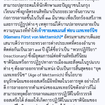
สามารถปลุกระดมให้นักศึกษาและปัญญาชนในกรุง
เวียนนาซึ่งถูกลิดรอนสิทธิมาเป็นระยะเวลาอันยาวนาน
ก่อการจลาจลขึ้นในวันที่ ๑๓ มีนาคม เพื่อเรียกร้องเสรีภาพ
และการปฏิรูปต่าง ๆ เหตุการณ์ได้บานปลายจนกลายเป็น
ความรุนแรงที่ทำให้
เจ้าชายเคลเมนส์ ฟอน เมทเทอร์นิช
(Klemens Fürst von Metternich)*
อัครมหาเสนาบดีและ
เสนาบดีว่าการกระทรวงการต่างประเทศที่ครองอำนาจ
ติดต่อกันเป็นเวลา ๓๗ ปี ผู้ได้ชื่อว่าเป็น “พวกปฏิกิริยา”
(reactionary) ซึ่งมีอุดมการณ์ต่อต้านลัทธิเสรีนิยม
ชาตินิยมหรือการปฏิรูปทางการเมืองและสังคมในรูปแบบ
ต่าง ๆ ต้องลาออกจากตำแหน่ง นับเป็นการสิ้นสุดของ “ยุค
เมทเทอร์นิช” (Age of Metternich) ที่นโยบาย
อนุรักษนิยมของออสเตรียมีอิทธิพลในวงการทูต อย่างไรก็
ดี การลาออกจากตำแหน่งของเมทเทอร์นิชดังกล่าวก็ไม่
สามารถหยุดยั้งการจลาจลและการปฏิวัติในจักรวรรดิ
ออสเตรียได้ ส่งผลให้เกิดการปฏิวัติในแนวชาตินิยมของ