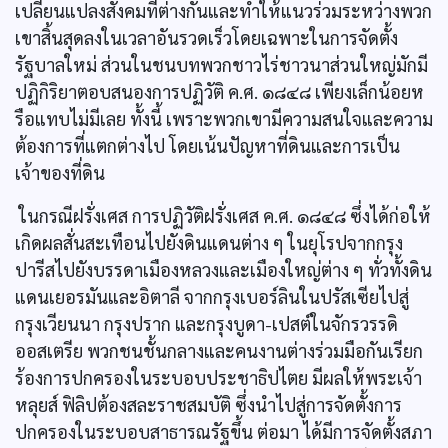
เปลี่ยนแปลงสังคมที่ต่างกันและทำให้แนวร่วมระหว่างพวก
เขาสิ้นสุดลงในเวลาอันรวดเร็วโดยเฉพาะในการจัดตั้ง
รัฐบาลใหม่ ส่วนในชนบทพวกชาวไร่ชาวนาส่วนใหญ่มักมี
ปฏิกิริยาตอบสนองการปฏิวัติ ค.ศ. ๑๘๔๘ เพียงเล็กน้อยห
รือแทบไม่มีเลย ทั้งนี้ เพราะพวกเขามีความสนใจและความ
ต้องการที่แตกต่างไป โดยเน้นปัญหาที่ดินและการเป็น
เจ้าของที่ดิน
ในกรณีฝรั่งเศส การปฏิวัติฝรั่งเศส ค.ศ. ๑๘๔๘ ซึ่งได้ก่อให้
เกิดผลสั่นสะเทือนไปยังดินแดนต่าง ๆ ในยุโรปจากกรุง
ปารีสไปยังบรรดาเมืองหลวงและเมืองใหญ่ต่าง ๆ ทั่วทั้งดิน
แดนเยอรมันและอิตาลี จากกรุงเบอร์ลินในปรัสเซียไปสู่
กรุงเวียนนา กรุงปราก และกรุงบูดา-เปสต์ในจักรวรรดิ
ออสเตรีย พวกชนชั้นกลางและคนงานต่างร่วมมือกันเรียก
ร้องการปกครองในระบอบประชาธิปไตย มีผลให้พระเจ้า
หลุยส์ ฟิลิปต้องสละราชสมบัติ ซึ่งนำไปสู่การจัดตั้งการ
ปกครองในระบอบสาธารณรัฐขึ้น ต่อมา ได้มีการจัดตั้งสภา