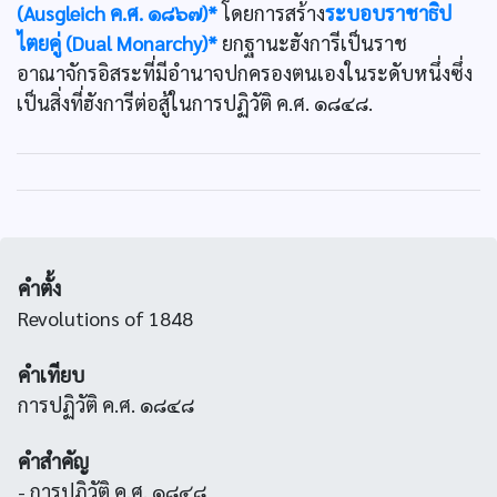
(Ausgleich ค.ศ. ๑๘๖๗)*
โดยการสร้าง
ระบอบราชาธิป
ไตยคู่ (Dual Monarchy)*
ยกฐานะฮังการีเป็นราช
อาณาจักรอิสระที่มีอำนาจปกครองตนเองในระดับหนึ่งซึ่ง
เป็นสิ่งที่ฮังการีต่อสู้ในการปฏิวัติ ค.ศ. ๑๘๔๘.
คำตั้ง
Revolutions of 1848
คำเทียบ
การปฏิวัติ ค.ศ. ๑๘๔๘
คำสำคัญ
- การปฏิวัติ ค.ศ. ๑๘๔๘