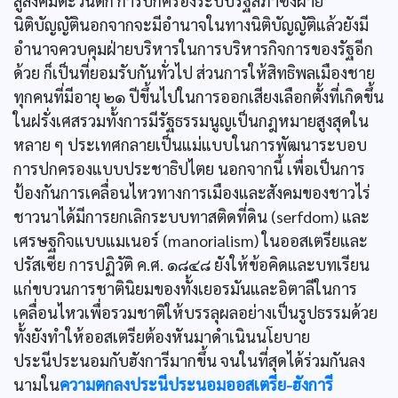
สู่สังคมตะวันตก การปกครองระบบรัฐสภาซึ่งฝ่าย
นิติบัญญัตินอกจากจะมีอำนาจในทางนิติบัญญัติแล้วยังมี
อำนาจควบคุมฝ่ายบริหารในการบริหารกิจการของรัฐอีก
ด้วย ก็เป็นที่ยอมรับกันทั่วไป ส่วนการให้สิทธิพลเมืองชาย
ทุกคนที่มีอายุ ๒๑ ปีขึ้นไปในการออกเสียงเลือกตั้งที่เกิดขึ้น
ในฝรั่งเศสรวมทั้งการมีรัฐธรรมนูญเป็นกฎหมายสูงสุดใน
หลาย ๆ ประเทศกลายเป็นแม่แบบในการพัฒนาระบอบ
การปกครองแบบประชาธิปไตย นอกจากนี้ เพื่อเป็นการ
ป้องกันการเคลื่อนไหวทางการเมืองและสังคมของชาวไร่
ชาวนาได้มีการยกเลิกระบบทาสติดที่ดิน (serfdom) และ
เศรษฐกิจแบบแมเนอร์ (manorialism) ในออสเตรียและ
ปรัสเซีย การปฏิวัติ ค.ศ. ๑๘๔๘ ยังให้ข้อคิดและบทเรียน
แก่ขบวนการชาตินิยมของทั้งเยอรมันและอิตาลีในการ
เคลื่อนไหวเพื่อรวมชาติให้บรรลุผลอย่างเป็นรูปธรรมด้วย
ทั้งยังทำให้ออสเตรียต้องหันมาดำเนินนโยบาย
ประนีประนอมกับฮังการีมากขึ้น จนในที่สุดได้ร่วมกันลง
นามใน
ความตกลงประนีประนอมออสเตรีย-ฮังการี