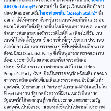
แดง (Red Army)*
ยาตราเข้าไปถึงกรุงเวียนนาเพื่อทำการ
ปลดปล่อยออสเตรีย
โจเซฟ สตาลิน (Joseph Stalin)*
จึง
ออกคำสั่งให้ตามหาตัวคาร์ล เรนเนอร์โดยทันที และมอบ
หมายให้เขาจัดตั้งรัฐบาลขึ้น ในเดือนเมษายน ค.ศ. ๑๙๔๕
ก่อนการล่มสลายของจักรวรรดิไรค์ที่ ๓ เพียงไม่กี่วัน เรน
เนอร์ก็ได้จัดตั้งรัฐบาลชั่วคราวขึ้นที่กรุงเวียนนา ประกอบ
ด้วยนักการเมืองจากพรรคต่าง ๆ ที่ฟื้นฟูขึ้นใหม่คือ พรรค
สังคมนิยม (Socialist Party ซึ่งฟื้นฟูมาจากพรรคแรงงาน
สังคมประชาธิปไตยแห่งออสเตรีย) พรรคสังคม
ประชาธิปไตย พรรคประชาชนออสเตรีย (Austrian
People’s Party-ÖVP) ซึ่งเป็นพรรคอนุรักษนิยมสืบทอดมา
จากพรรคสังคมคริสเตียนเดิมและพรรคคอมมิวนิสต์ แห่ง
ออสเตรีย (Communist Party of Austria-KPÖ) และในวัน
ที่ ๒๗ เมษายน รัฐบาลชั่วคราวที่มีเรนเนอร์เป็นนายก
รัฐมนตรีก็ได้ออกกฤษฎีกาเพื่อประกาศแยกสาธารณรัฐ
ออสเตรียเป็นอิสระจากเยอรมนีซึ่งเป็นไปตามคำประกาศ