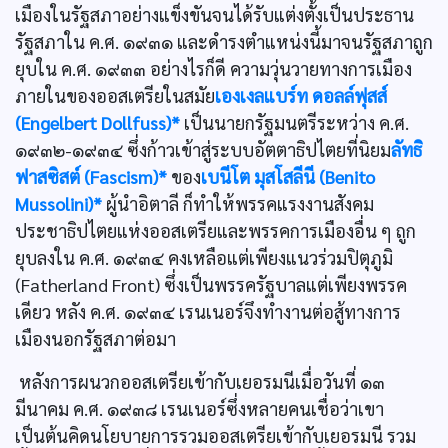
เมืองในรัฐสภาอย่างแข็งขันจนได้รับแต่งตั้งเป็นประธาน
รัฐสภาใน ค.ศ. ๑๙๓๑ และดำรงตำแหน่งนี้มาจนรัฐสภาถูก
ยุบใน ค.ศ. ๑๙๓๓ อย่างไรก็ดี ความวุ่นวายทางการเมือง
ภายในของออสเตรียในสมัย
เองเงลแบร์ท ดอลล์ฟุสส์
(Engelbert Dollfuss)*
เป็นนายกรัฐมนตรีระหว่าง ค.ศ.
๑๙๓๒-๑๙๓๔ ซึ่งก้าวเข้าสู่ระบบอัตตาธิปไตยที่นิยม
ลัทธิ
ฟาสซิสต์ (Fascism)*
ของ
เบนีโต มุสโสลีนี (Benito
Mussolini)*
ผู้นำอิตาลี ก็ทำให้พรรคแรงงานสังคม
ประชาธิปไตยแห่งออสเตรียและพรรคการเมืองอื่น ๆ ถูก
ยุบลงใน ค.ศ. ๑๙๓๔ คงเหลือแต่เพียงแนวร่วมปิตุภูมิ
(Fatherland Front) ซึ่งเป็นพรรครัฐบาลแต่เพียงพรรค
เดียว หลัง ค.ศ. ๑๙๓๔ เรนเนอร์จึงทำงานต่อสู้ทางการ
เมืองนอกรัฐสภาต่อมา
หลังการผนวกออสเตรียเข้ากับเยอรมนีเมื่อวันที่ ๑๓
มีนาคม ค.ศ. ๑๙๓๘ เรนเนอร์ซึ่งหลายคนเชื่อว่าเขา
เป็นต้นคิดนโยบายการรวมออสเตรียเข้ากับเยอรมนี รวม