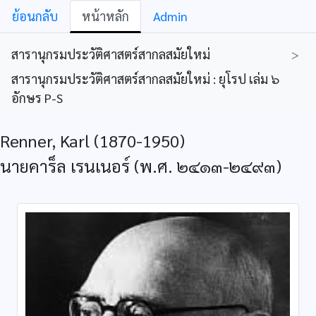
ย้อนกลับ
หน้าหลัก
Admin
สารานุกรมประวัติศาสตร์สากลสมัยใหม่
>
สารานุกรมประวัติศาสตร์สากลสมัยใหม่ : ยุโรป เล่ม ๖
อักษร P-S
Renner, Karl (1870-1950)
นายคาร็ล เรนเนอร์ (พ.ศ. ๒๔๑๓-๒๔๙๓)