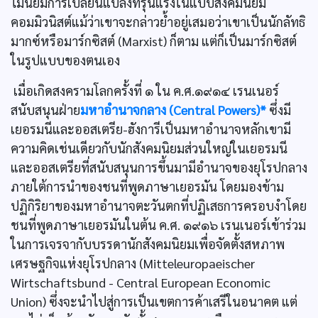
ไม่นิยมการเปลี่ยนแปลงที่รุนแรงในแบบสังคมนิยม
คอมมิวนิสต์แม้ว่าเขาจะกล่าวยํ้าอยู่เสมอว่าเขาเป็นนักลัทธิ
มากซ์หรือมาร์กซิสต์ (Marxist) ก็ตาม แต่ก็เป็นมาร์กซิสต์
ในรูปแบบของตนเอง
เมื่อเกิดสงครามโลกครั้งที่ ๑ ใน ค.ศ.๑๙๑๔ เรนเนอร์
สนับสนุนฝ่าย
มหาอำนาจกลาง (Central Powers)*
ซึ่งมี
เยอรมนีและออสเตรีย-ฮังการีเป็นมหาอำนาจหลักเขามี
ความคิดเช่นเดียวกับนักสังคมนิยมส่วนใหญ่ในเยอรมนี
และออสเตรียที่สนับสนุนการขึ้นมามีอำนาจของยุโรปกลาง
ภายใต้การนำของชนที่พูดภาษาเยอรมัน โดยมองข้าม
ปฏิกิริยาของมหาอำนาจตะวันตกที่ปฏิเสธการครอบงำโดย
ชนที่พูดภาษาเยอรมันในต้น ค.ศ. ๑๙๑๖ เรนเนอร์เข้าร่วม
ในการเจรจากับบรรดานักสังคมนิยมเพื่อจัดตั้งสหภาพ
เศรษฐกิจแห่งยุโรปกลาง (Mitteleuropaeischer
Wirtschaftsbund - Central European Economic
Union) ซึ่งจะนำไปสู่การเป็นเขตการค้าเสรีในอนาคต แต่