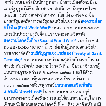
คาร์ล เรนเนอร์ เป็นนักกฎหมาย นักการเมืองสังคมนิยม
และรัฐบุรุษที่มีชื่อเสียงชาวออสเตรีย เขามีบทบาทโดด
เด่นในการสร้างชาติหลังสงครามโลกถึง ๒ ครั้ง คือเป็น
นายกรัฐมนตรีสาธารณรัฐออสเตรียในช่วงหลัง
สงครามโลก
ครั้งที่ ๑ (First World War)*
ระหว่าง ค.ศ. ๑๙๑๘-๑๙๒๐
และเป็นประธานาธิบดีคนแรกของออสเตรียหลัง
สงครามโลกครั้งที่ ๒ (Second World War)*
ระหว่าง ค.ศ.
๑๙๔๕-๑๙๕๐ นอกจากนี้ เขายังเป็นผู้แทนออสเตรียใน
การเจรจาจัดทำ
สนธิสัญญาแซงแชร์แมง (Treaty of Saint
Germain)*
ค.ศ. ๑๙๑๙ ระหว่างออสเตรียกับมหาอำนาจ
ฝ่ายสัมพันธมิตรในสงครามโลกครั้งที่ ๑ เป็นสมาชิกสภาผู้
แทนราษฎรระหว่าง ค.ศ. ๑๙๒๐-๑๙๓๔ และได้ดำรง
ตำแหน่งประธานรัฐสภาของออสเตรียระหว่าง ค.ศ.
๑๙๓๑-๑๙๓๓ หลังเหตุการณ์
ผนวกออสเตรียเข้ากับ
เยอรมนี (Anschluss)*
ใน ค.ศ. ๑๙๓๘ เรนเนอร์ยุติ
บทบาททางการเมืองชั่วคราว และใช้เวลาส่วนใหญ่ในการ
เขียนหนังสือจนสงครามโลกครั้งที่ ๒ ยุติลง เขาจึงกลับมามี