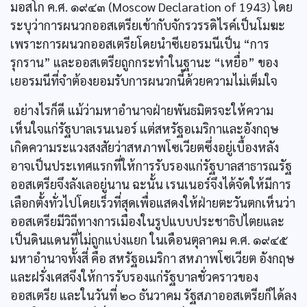
มอสโก ค.ศ. ๑๙๔๓ (Moscow Declaration of 1943) โดย
ระบุว่าการผนวกออสเตรียเข้ากับจักรวรรดิไรค์เป็นโมฆะ
เพราะการผนวกออสเตรียโดยนำซีเยอรมนีเป็น “การ
รุกราน” และออสเตรียถูกกระทำในฐานะ “เหยื่อ” ของ
เยอรมนีที่จำต้องยอมรับการผนวกนี้ด้วยความไม่เต็มใจ
อย่างไรก็ดี แม้ว่ามหาอำนาจฝ่ายพันธมิตรจะให้ความ
เห็นใจแก่รัฐบาลเรนเนอร์ แต่สหรัฐอเมริกาและอังกฤษ
เกิดความระแวงสงสัยว่าสหภาพโซเวียตซึ่งอยู่เบื้องหลัง
อาจเป็นประเทศแรกที่ให้การรับรองแก่รัฐบาลสาธารณรัฐ
ออสเตรียจึงลังเลอยู่นาน ฉะนั้น เรนเนอร์จึงได้จัดให้มีการ
เลือกตั้งทั่วไปโดยเร็วที่สุดเพื่อแสดงให้ฝ่ายตะวันตกเห็นว่า
ออสเตรียมีวิถีทางการเมืองในรูปแบบประชาธิปไตยและ
เป็นดินแดนที่ไม่ถูกแบ่งแยก ในเดือนตุลาคม ค.ศ. ๑๙๔๕
มหาอำนาจทั้งสี่ คือ สหรัฐอเมริกา สหภาพโซเวียต อังกฤษ
และฝรั่งเศสจึงให้การรับรองแก่รัฐบาลชั่วคราวของ
ออสเตรีย และในวันที่ ๒๐ ธันวาคม รัฐสภาออสเตรียก็ได้ลง