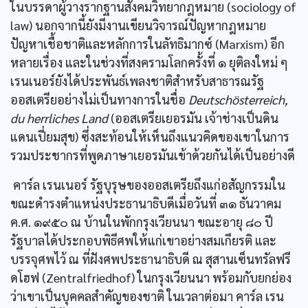
ในบรรดาผู้วางรากฐานสังคมวิทยากฎหมาย (sociology of
law) นอกจากนี้ยังมีงานเขียนวิจารณ์ปัญหากฎหมาย
ปัญหาเชื้อชาติและหลักการในลัทธิมากซ์ (Marxism) อีก
หลายเรื่อง และในช่วงที่สงครามโลกครั้งที่ ๑ ยุติลงใหม่ ๆ
เรนเนอร์ยังได้ประพันธ์เพลงชาติสำหรับสาธารณรัฐ
ออสเตรียอย่างไม่เป็นทางการในชื่อ
Deutschösterreich,
du herrliches Land
(ออสเตรียเยอรมัน เจ้าช่างเป็นดิน
แดนเปี่ยมสุข) ซึ่งสะท้อนให้เห็นถึงแนวคิดของเขาในการ
รวมประชากรที่พูดภาษาเยอรมันเข้าด้วยกันได้เป็นอย่างดี
คาร์ล เรนเนอร์ รัฐบุรุษของออสเตรียถึงแก่อสัญกรรมใน
ขณะดำรงตำแหน่งประธานาธิบดีเมื่อวันที่ ๓๑ ธันวาคม
ค.ศ. ๑๙๕๐ ณ บ้านในพักกรุงเวียนนา ขณะอายุ ๘๐ ปี
รัฐบาลได้ประกอบพิธีศพให้แก่เขาอย่างสมเกียรติ และ
บรรจุศพไว้ ณ ที่ฝังศพประธานาธิบดี ณ สุสานเซ็นทรัลฟรี
ดโฮฟ (Zentralfriedhof) ในกรุงเวียนนา พร้อมกับยกย่อง
ว่าเขาเป็นบุคคลสำคัญของชาติ ในเวลาต่อมา คาร์ล เรน