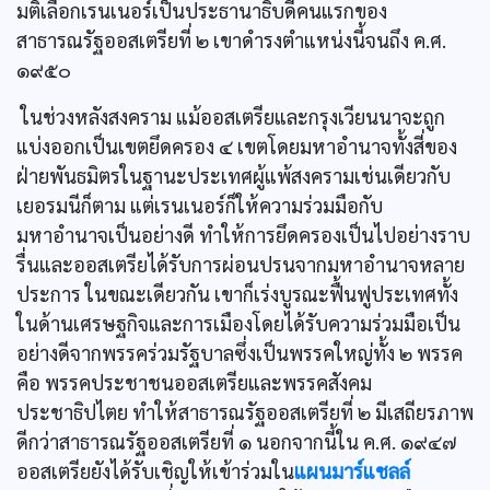
มติเลือกเรนเนอร์เป็นประธานาธิบดีคนแรกของ
สาธารณรัฐออสเตรียที่ ๒ เขาดำรงตำแหน่งนี้จนถึง ค.ศ.
๑๙๕๐
ในช่วงหลังสงคราม แม้ออสเตรียและกรุงเวียนนาจะถูก
แบ่งออกเป็นเขตยึดครอง ๔ เขตโดยมหาอำนาจทั้งสี่ของ
ฝ่ายพันธมิตรในฐานะประเทศผู้แพ้สงครามเช่นเดียวกับ
เยอรมนีก็ตาม แต่เรนเนอร์ก็ให้ความร่วมมือกับ
มหาอำนาจเป็นอย่างดี ทำให้การยึดครองเป็นไปอย่างราบ
รื่นและออสเตรียได้รับการผ่อนปรนจากมหาอำนาจหลาย
ประการ ในขณะเดียวกัน เขาก็เร่งบูรณะฟื้นฟูประเทศทั้ง
ในด้านเศรษฐกิจและการเมืองโดยได้รับความร่วมมือเป็น
อย่างดีจากพรรคร่วมรัฐบาลซึ่งเป็นพรรคใหญ่ทั้ง ๒ พรรค
คือ พรรคประชาชนออสเตรียและพรรคสังคม
ประชาธิปไตย ทำให้สาธารณรัฐออสเตรียที่ ๒ มีเสถียรภาพ
ดีกว่าสาธารณรัฐออสเตรียที่ ๑ นอกจากนี้ใน ค.ศ. ๑๙๔๗
ออสเตรียยังได้รับเชิญให้เข้าร่วมใน
แผนมาร์แชลล์