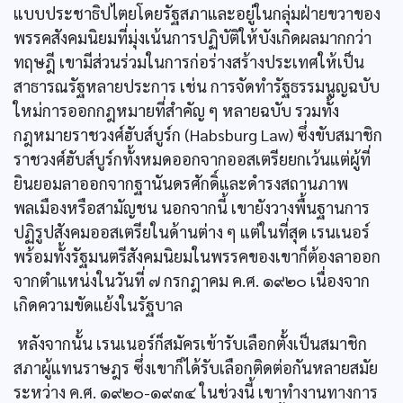
แบบประชาธิปไตยโดยรัฐสภาและอยู่ในกลุ่มฝ่ายขวาของ
พรรคสังคมนิยมที่มุ่งเน้นการปฏิบัติให้บังเกิดผลมากกว่า
ทฤษฎี เขามีส่วนร่วมในการก่อร่างสร้างประเทศให้เป็น
สาธารณรัฐหลายประการ เช่น การจัดทำรัฐธรรมนูญฉบับ
ใหม่การออกกฎหมายที่สำคัญ ๆ หลายฉบับ รวมทั้ง
กฎหมายราชวงศ์ฮับส์บูร์ก (Habsburg Law) ซึ่งขับสมาชิก
ราชวงศ์ฮับส์บูร์กทั้งหมดออกจากออสเตรียยกเว้นแต่ผู้ที่
ยินยอมลาออกจากฐานันดรศักดิ์และดำรงสถานภาพ
พลเมืองหรือสามัญชน นอกจากนี้ เขายังวางพื้นฐานการ
ปฏิรูปสังคมออสเตรียในด้านต่าง ๆ แต่ในที่สุด เรนเนอร์
พร้อมทั้งรัฐมนตรีสังคมนิยมในพรรคของเขาก็ต้องลาออก
จากตำแหน่งในวันที่ ๗ กรกฎาคม ค.ศ. ๑๙๒๐ เนื่องจาก
เกิดความขัดแย้งในรัฐบาล
หลังจากนั้น เรนเนอร์ก็สมัครเข้ารับเลือกตั้งเป็นสมาชิก
สภาผู้แทนราษฎร ซึ่งเขาก็ได้รับเลือกติดต่อกันหลายสมัย
ระหว่าง ค.ศ. ๑๙๒๐-๑๙๓๔ ในช่วงนี้ เขาทำงานทางการ