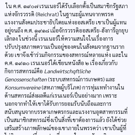
ใน ค.ศ. ๑๙๐๗ เรนเนอร์ได้รับเลือกตั้งเป็นสมาชิกรัฐสภา
แห่งจักรวรรดิ (Reichrat) ในฐานะผู้แทนจากพรรค
แรงงานสังคมประชาธิปไตยแห่งออสเตรีย เขาเป็นผู้แทน
อยู่จนถึง ค.ศ. ๑๙๑๘ เมื่อจักรวรรดิออสเตรีย-ฮังการีถูกยุบ
เลิกลง ในช่วงนี้ เรนเนอร์ให้ความสนใจในเรื่องการ
ปรับปรุงสภาพความเป็นอยู่ของคนในสังคมจากฐานราก
ด้วย เขาจึงเข้าร่วมกิจกรรมของสหกรณ์หลายแห่ง และใน
ค.ศ. ๑๙๑๐ เรนเนอร์ได้เขียนหนังสือ ๒ เรื่องเกี่ยวกับ
กิจการสหกรณ์คือ
Landwirtschqftliche
Genossenschaften
(ระบบสหกรณ์การเกษตร) และ
Konsumvereine
(สหภาพผู้บริโภค) การทุ่มเททำงานใน
ด้านสหกรณ์ส่งผลดีแก่เรนเนอร์เป็นอย่างมาก เพราะ
นอกจากทำให้เขาได้รับการยอมรับนับถือและการ
สนับสนุนจากบรรดาเกษตรกรและแรงงานอุตสาหกรรมที่
เป็นสมาชิกสหกรณ์ซึ่งเป็นสิ่งที่เขาต้องการแล้ว ยังได้ช่วย
เสริมสร้างภาพลักษณ์ของเขาภายในพรรคว่า เขาเป็นผู้ที่