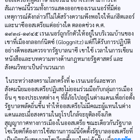
สัมภาษณ์นี้รวมทั้งการแสดงออกของเรนเนอร์ที่มีต่อ
เหตุการณ์ดังกล่าวก็ไม่ได้สร้างความพึงพอใจให้แก่ฮิตเลอร์
และนาซีออสเตรียแต่อย่างใด ตลอดช่วง ค.ศ.
๑๙๓๘-๑๙๔๕ เรนเนอร์ถูกกักตัวให้อยู่ในบริเวณบ้านของ
เขาที่เมืองกลอกก์นิตซ์ (Gloggnitz) แต่ก็ได้รับการปฏิบัติ
อย่างดีพอสมควรจากรัฐบาลนาซี เขาใช้ เวลาในการเขียน
หนังสือและบทความทางด้านกฎหมายรัฐศาสตร์ และ
สังคมวิทยาเป็นจำนวนมาก
ในระหว่างสงครามโลกครั้งที่ ๒ เรนเนอร์และพวก
สังคมนิยมออสเตรียปฏิเสธไม่ยอมร่วมมือกับกลุ่มการเมือง
อื่น ๆ ของประเทศต่าง ๆ ที่ลี้ภัยไปอยู่ในต่างแดนเพื่อก่อตั้ง
รัฐบาลพลัดถิ่นขึ้น ทำให้ออสเตรียไม่มีคณะผู้แทนในต่าง
แดนและเมื่อสงครามในยุโรปใกล้จะยุติลงจึงเกิด
สุญญากาศทางการเมืองในออสเตรีย ขณะเดียวกันรัฐบาล
โซเวียตก็ต้องการใช้สถานการณ์นี่จัดตั้งรัฐบาลออสเตรียที่
เป็นมิตรกับสหภาพโซเวียตขึ้นมาใหม่ ดังนั้น เมื่อ
กองทัพ