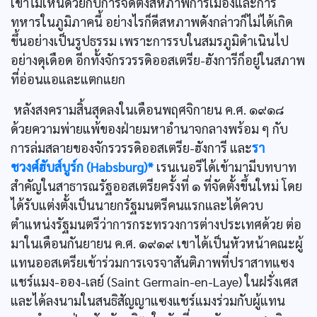
เขาไม่เห็นด้วยกับการจัดตั้งสหภาพการเมืองและการ
ทหารในภูมิภาคนี้ อย่างไรก็ดีสหภาพดังกล่าวก็ไม่ได้เกิด
ขึ้นอย่างเป็นรูปธรรม เพราะการรบในสมรภูมิดำเนินไป
อย่างดุเดือด อีกทั้งจักรวรรดิออสเตรีย-ฮังการีก็อยู่ในสภาพ
ที่อ่อนแอและแตกแยก
หลังสงครามสิ้นสุดลงในเดือนพฤศจิกายน ค.ศ. ๑๙๑๘
ด้วยความพ่ายแพ้ของฝ่ายมหาอำนาจกลางพร้อม ๆ กับ
การล่มสลายของจักรวรรดิออสเตรีย-ฮังการี และ
รา
ชวงศ์ฮับส์บูร์ก (Habsburg)*
เรนเนอรีได้เข้ามามีบทบาท
สำคัญในสาธารณรัฐออสเตรียครั้งที่ ๑ ที่จัดตั้งขึ้นใหม่ โดย
ได้รับแต่งตั้งเป็นนายกรัฐมนตรีคนแรกและได้ควบ
ตำแหน่งรัฐมนตรีว่าการกระทรวงการต่างประเทศด้วย ต่อ
มาในเดือนกันยายน ค.ศ. ๑๙๑๙ เขาได้เป็นหัวหน้าคณะผู้
แทนออสเตรียเข้าร่วมการเจรจาสันติภาพที่ปราสาทแซง
แชร์แมง-ออง-เลย์ (Saint Germain-en-Laye) ในฝรั่งเศส
และได้ลงนามในสนธิสัญญาแซงแชร์แมงร่วมกับผู้แทน