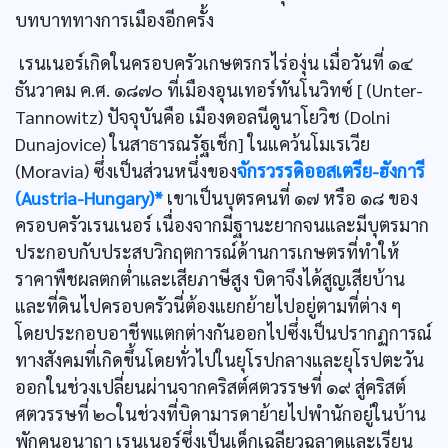
บทบาททางการเมืองอีกครั้ง
เรนเนอร์เกิดในครอบครัวเกษตรกรไร่องุ่น เมื่อวันที่ ๑๔
ธันวาคม ค.ศ. ๑๘๗๐ ที่เมืองอุนเทอร์ทันโนวิทซ์ [ (Unter-
Tannowitz) ปัจจุบันคือ เมืองดอลนีดูนาโยวิช (Dolni
Dunajovice) ในสาธารณรัฐเช็ก] ในแคว้นโมเรเวีย
(Moravia) ซึ่งเป็นส่วนหนึ่งของ
จักรวรรดิออสเตรีย-ฮังการี
(Austria-Hungary)*
เขาเป็นบุตรคนที่ ๑๗ หรือ ๑๘ ของ
ครอบครัวเรนเนอร์ เนื่องจากมีฐานะยากจนและมีบุตรมาก
ประกอบกับประสบวิกฤตการณ์ด้านการเกษตรที่ทำให้
ราคาพืชผลตกตํ่าและเสียภาษีสูง บิดาจึงได้สูญเสียบ้าน
และที่ดินไปครอบครัวนี่ต้องแยกย้ายไปอยู่ตามที่ต่าง ๆ
โดยประกอบอาชีพแตกต่างกันออกไปซึ่งเป็นปรากฏการณ์
ทางสังคมที่เกิดขึ้นโดยทั่วไปในยุโรปกลางและยุโรปตะวัน
ออกในช่วงเปลี่ยนผ่านจากคริสต์ศตวรรษที่ ๑๙ สู่คริสต์
ศตวรรษที่ ๒๐ในช่วงที่บิดามารดาย้ายไปพำนักอยู่ในบ้าน
พักคนอนาถา เรนเนอร์ซึ่งเป็นเด็กเฉลียวฉลาดและเรียน