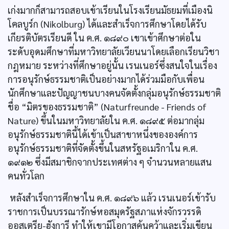
เก่งมากก็สามารถสอบเข้าเรียนในโรงเรียนมัธยมที่เมืองนิ
โคลบูร์ก (Nikolburg) ได้และสำเร็จการศึกษาโดยได้รับ
เกียรติบัตรเรียนดี ใน ค.ศ. ๑๘๙๐ เขาเข้าศึกษาต่อใน
ระดับอุดมศึกษาที่มหาวิทยาลัยเวียนนาโดยเลือกเรียนวิชา
กฎหมาย ระหว่างที่ศึกษาอยู่นั้น เรนเนอร์ซึ่งสนใจในเรื่อง
การอนุรักษ์ธรรมชาติเป็นอย่างมากได้ร่วมมือกับเพื่อน
นักศึกษาและปัญญาชนบางคนจัดตั้งกลุ่มอนุรักษ์ธรรมชาติ
ชื่อ “มิตรของธรรมชาติ” (Naturfreunde - Friends of
Nature) ขึ้นในมหาวิทยาลัยใน ค.ศ. ๑๘๙๕ ต่อมากลุ่ม
อนุรักษ์ธรรมชาตินี้ได้เข้าเป็นสาขาหนึ่งขององค์การ
อนุรักษ์ธรรมชาติที่จัดตั้งขึ้นในสหรัฐอเมริกาใน ค.ศ.
๑๙๑๒ ซึ่งมีสมาชิกจากประเทศต่าง ๆ จำนวนหลายแสน
คนทั่วโลก
หลังสำเร็จการศึกษาใน ค.ศ. ๑๘๙๖ แล้ว เรนเนอร์เข้ารับ
ราชการเป็นบรรณารักษ์หอสมุดรัฐสภาแห่งจักรวรรดิ
ออสเตรีย-ฮังการี ทำให้เขามีโอกาสค้นคว้าและเริ่มเขียน