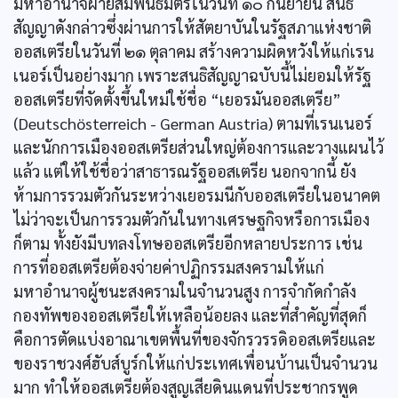
มหาอำนาจฝ่ายสัมพันธมิตรในวันที่ ๑๐ กันยายน สนธิ
สัญญาดังกล่าวซึ่งผ่านการให้สัตยาบันในรัฐสภาแห่งชาติ
ออสเตรียในวันที่ ๒๑ ตุลาคม สร้างความผิดหวังให้แก่เรน
เนอร์เป็นอย่างมาก เพราะสนธิสัญญาฉบับนี้ไม่ยอมให้รัฐ
ออสเตรียที่จัดตั้งขึ้นใหม่ใช้ชื่อ “เยอรมันออสเตรีย”
(Deutschösterreich - German Austria) ตามที่เรนเนอร์
และนักการเมืองออสเตรียส่วนใหญ่ต้องการและวางแผนไว้
แล้ว แต่ให้ใช้ชื่อว่าสาธารณรัฐออสเตรีย นอกจากนี้ ยัง
ห้ามการรวมตัวกันระหว่างเยอรมนีกับออสเตรียในอนาคต
ไม่ว่าจะเป็นการรวมตัวกันในทางเศรษฐกิจหรือการเมือง
ก็ตาม ทั้งยังมีบทลงโทษออสเตรียอีกหลายประการ เช่น
การที่ออสเตรียต้องจ่ายค่าปฏิกรรมสงครามให้แก่
มหาอำนาจผู้ชนะสงครามในจำนวนสูง การจำกัดกำลัง
กองทัพของออสเตรียให้เหลือน้อยลง และที่สำคัญที่สุดก็
คือการตัดแบ่งอาณาเขตพื้นที่ของจักรวรรดิออสเตรียและ
ของราชวงศ์ฮับส์บูร์กให้แก่ประเทศเพื่อนบ้านเป็นจำนวน
มาก ทำให้ออสเตรียต้องสูญเสียดินแดนที่ประชากรพูด