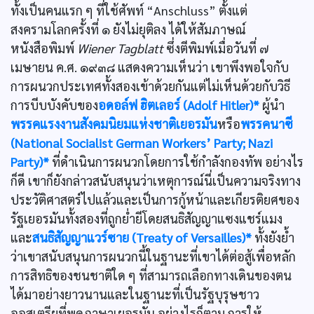
ทั้งเป็นคนแรก ๆ ที่ใช้ศัพท์ “Anschluss” ตั้งแต่
สงครามโลกครั้งที่ ๑ ยังไม่ยุติลง ได้ให้สัมภาษณ์
หนังสือพิมพ์
Wiener Tagblatt
ซึ่งตีพิมพ์เมื่อวันที่ ๗
เมษายน ค.ศ. ๑๙๓๘ แสดงความเห็นว่า เขาพึงพอใจกับ
การผนวกประเทศทั้งสองเข้าด้วยกันแต่ไม่เห็นด้วยกับวิธี
การบีบบังคับของ
อดอล์ฟ ฮิตเลอร์ (Adolf Hitler)*
ผู้นำ
พรรคแรงงานสังคมนิยมแห่งชาติเยอรมัน
หรือ
พรรคนาซี
(National Socialist German Workers’ Party; Nazi
Party)*
ที่ดำเนินการผนวกโดยการใช้กำลังกองทัพ อย่างไร
ก็ดี เขาก็ยังกล่าวสนับสนุนว่าเหตุการณ์นี่เป็นความจริงทาง
ประวัติศาสตร์ไปแล้วและเป็นการกู้หน้าและเกียรติยศของ
รัฐเยอรมันทั้งสองที่ถูกยํ่ายีโดยสนธิสัญญาแซงแชร์แมง
และ
สนธิสัญญาแวร์ซาย (Treaty of Versailles)*
ทั้งยังยํ้า
ว่าเขาสนับสนุนการผนวกนี้ในฐานะที่เขาได้ต่อสู้เพื่อหลัก
การสิทธิของชนชาติใด ๆ ที่สามารถเลือกทางเดินของตน
ได้มาอย่างยาวนานและในฐานะที่เป็นรัฐบุรุษชาว
ออสเตรียที่พูดภาษาเยอรมัน อย่างไรก็ตาม การให้