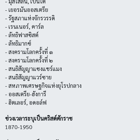
- มุสโสลีนี, เบนีโต
- เยอรมันออสเตรีย
- รัฐสภาแห่งจักรวรรดิ
- เรนเนอร์, คาร์ล
- ลัทธิฟาสซิสต์
- ลัทธิมากซ์
- สงครามโลกครั้งที่ ๑
- สงครามโลกครั้งที่ ๒
- สนธิสัญญาแซงแชร์แมง
- สนธิสัญญาแวร์ซาย
- สหภาพเศรษฐกิจแห่งยุโรปกลาง
- ออสเตรีย-ฮังการี
- ฮิตเลอร์, อดอล์ฟ
ช่วงเวลาระบุเป็นคริสต์ศักราช
1870-1950