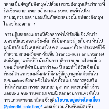
กลายเป็นศัตรูกับอังกฤษไปด้วย เพราะอังกฤษเห็นว่าการที่
รัสเซียพยายามขยายอำนาจและบทบาทเข้าไปใน
คาบสมุทรบอลข่านจะเป็นภัยต่อผลประโยชน์ของอังกฤษ
ในตะวันออกกลาง
การปฏิเสธของเยอรมนีดังกล่าวทำให้รัสเซียซึ่งเห็นว่า
เยอรมนีและออสเตรีย-ฮังการีเป็นคนละฝ่ายกับตน หันไป
ผูกมิตรกับฝรั่งเศส ต่อมาใน ค.ศ. ๑๘๙๔ ทั้ง ๒ ประเทศก็ได้
ทำความตกลงฝรั่งเศส-รัสเซีย (Franco-Russian Entente)
สนธิสัญญาฉบับนี้จึงนับเป็นการยุติการอยู่อย่างโดดเดี่ยว
ของฝรั่งเศสที่ดำเนินมากว่า ๒๐ ปี และทำให้รัสเซียเป็น
พันธมิตรแรกของฝรั่งเศสที่มีสนธิสัญญาผูกมัดต่อกันใน
ค.ศ. ๑๙๐๗ อังกฤษซึ่งไม่พอใจทั้งนโยบายการส่งเสริม
กำลังทัพและการขยายแสนยานุภาพทางทะเลที่ก้าวร้าว
และทะเยอทะยานของเยอรมนี ตลอดจนการแข่งขันใน
การแสวงหาอาณานิคม จึงยุติ
นโยบายอยู่อย่างโดดเดี่ยว
(Splendid Isolation)*
และเข้าร่วมเป็นพันธมิตรกับ