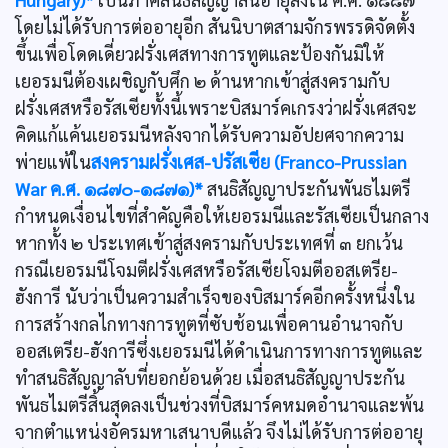
โดยไม่ได้รับการต่ออายุอีก สันนิบาตสามจักรพรรดิจัดตั้ง
ขึ้นเพื่อโดดเดี่ยวฝรั่งเศสทางการทูตและป้องกันมิให้
เยอรมนีต้องเผชิญกับศึก ๒ ด้านหากเข้าสู่สงครามกับ
ฝรั่งเศสหรือรัสเซียทั้งนี้เพราะบิสมาร์คเกรงว่าฝรั่งเศสจะ
คิดแก้แค้นเยอรมนีหลังจากได้รับความอัปยศจากความ
พ่ายแพ้ใน
สงครามฝรั่งเศส-ปรัสเซีย (Franco-Prussian
War ค.ศ. ๑๘๗๐-๑๘๗๑)*
สนธิสัญญาประกันพันธไมตรี
กำหนดเงื่อนไขที่สำคัญคือให้เยอรมนีและรัสเซียเป็นกลาง
หากทั้ง ๒ ประเทศเข้าสู่สงครามกับประเทศที่ ๓ ยกเว้น
กรณีเยอรมนีโจมตีฝรั่งเศสหรือรัสเซียโจมตีออสเตรีย-
ฮังการี นับว่าเป็นความสำเร็จของบิสมาร์คอีกครั้งหนึ่งใน
การสร้างกลไกทางการทูตที่ซับช้อนเพื่อคานอำนาจกับ
ออสเตรีย-ฮังการีซึ่งเยอรมนีได้ดำเนินการทางการทูตและ
ทำสนธิสัญญาลับที่ยอกย้อนด้วย เมื่อสนธิสัญญาประกัน
พันธไมตรีสิ้นสุดลงเป็นช่วงที่บิสมาร์คหมดอำนาจและพ้น
จากตำแหน่งอัครมหาเสนาบดีแล้ว จึงไม่ได้รับการต่ออายุ