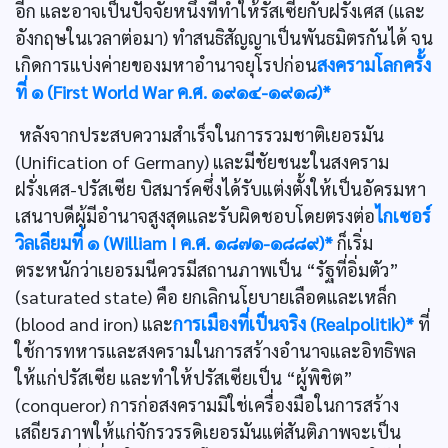
อีก และอาจเป็นปัจจัยหนึ่งที่ทำให้รัสเซียกับฝรั่งเศส (และ
อังกฤษในเวลาต่อมา) ทำสนธิสัญญาเป็นพันธมิตรกันได้ จน
เกิดการแบ่งค่ายของมหาอำนาจยุโรปก่อน
สงครามโลกครั้ง
ที่ ๑ (First World War ค.ศ. ๑๙๑๔-๑๙๑๘)*
หลังจากประสบความสำเร็จในการรวมชาติเยอรมัน
(Unification of Germany) และมีชัยชนะในสงคราม
ฝรั่งเศส-ปรัสเซีย บิสมาร์คซึ่งได้รับแต่งตั้งให้เป็นอัครมหา
เสนาบดีผู้มีอำนาจสูงสุดและรับผิดชอบโดยตรงต่อ
ไกเซอร์
วิลเลียมที่ ๑ (William I ค.ศ. ๑๘๗๑-๑๘๘๙)*
ก็เริ่ม
ตระหนักว่าเยอรมนีควรมีสถานภาพเป็น “รัฐที่อิ่มตัว”
(saturated state) คือ ยกเลิกนโยบายเลือดและเหล็ก
(blood and iron) และ
การเมืองที่เป็นจริง (Realpolitik)*
ที่
ใช้การทหารและสงครามในการสร้างอำนาจและอิทธิพล
ให้แก่ปรัสเซีย และทำให้ปรัสเซียเป็น “ผู้พิชิต”
(conqueror) การก่อสงครามมิใช่เครื่องมือในการสร้าง
เสถียรภาพให้แก่จักรวรรดิเยอรมันแต่สันติภาพจะเป็น