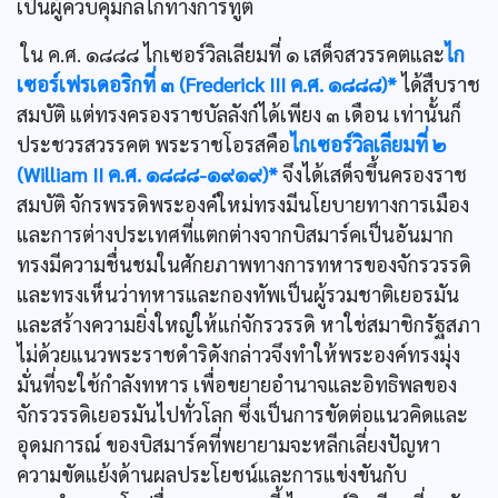
เป็นผู้ควบคุมกลไกทางการทูต
ใน ค.ศ. ๑๘๘๘ ไกเซอร์วิลเลียมที่ ๑ เสด็จสวรรคตและ
ไก
เซอร์เฟรเดอริกที่ ๓ (Frederick III ค.ศ. ๑๘๘๘)*
ได้สืบราช
สมบัติ แต่ทรงครองราชบัลลังก์ได้เพียง ๓ เดือน เท่านั้นก็
ประชวรสวรรคต พระราชโอรสคือ
ไกเซอร์วิลเลียมที่ ๒
(William II ค.ศ. ๑๘๘๘-๑๙๑๙)*
จึงได้เสด็จขึ้นครองราช
สมบัติ จักรพรรดิพระองค์ใหม่ทรงมีนโยบายทางการเมือง
และการต่างประเทศที่แตกต่างจากบิสมาร์คเป็นอันมาก
ทรงมีความชื่นชมในศักยภาพทางการทหารของจักรวรรดิ
และทรงเห็นว่าทหารและกองทัพเป็นผู้รวมชาติเยอรมัน
และสร้างความยิ่งใหญ่ให้แก่จักรวรรดิ หาใช่สมาชิกรัฐสภา
ไม่ด้วยแนวพระราชดำริดังกล่าวจึงทำให้พระองค์ทรงมุ่ง
มั่นที่จะใช้กำลังทหาร เพื่อขยายอำนาจและอิทธิพลของ
จักรวรรดิเยอรมันไปทั่วโลก ซึ่งเป็นการขัดต่อแนวคิดและ
อุดมการณ์ ของบิสมาร์คที่พยายามจะหลีกเลี่ยงปัญหา
ความขัดแย้งด้านผลประโยชน์และการแข่งขันกับ