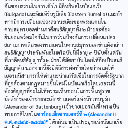
อันชอบธรรมในการเข้าไปมีอิทธิพลในบัลแกเรีย
(Bulgaria) และอิสเทิร์นรูมีเลีย (Eastern Rumelia) และถ้า
หากมีการเปลี่ยนแปลงสถานะเดิมของพรมแดนใน
คาบสมุทรบอลข่านภาคีสนธิสัญญาทั้ง ๒ ฝ่ายจะต้อง
ยินยอมพร้อมใจกันในการร่วมป้องกันการเปลี่ยนแปลง
สถานภาพเดิมของพรมแดนในคาบสมุทรบอลข่านดังกล่าว
สนธิสัญญาประกันพันธไมตรีฉบับนี้มีอายุ ๓ ปีนับตั้งแต่วัน
ที่ภาคีสนธิสัญญาทั้ง ๒ ฝ่ายให้สัตยาบัน โดยให้ถือเป็นสนธิ
สัญญาลับ นอกจากนี้ยังมีพิธีสารต่อท้ายโดยกำหนดให้
เยอรมนีสามารถให้คำแนะนำแก่รัสเซียในการจัดตั้งรัฐบาล
ที่ถูกต้องตามกฎหมายขึ้นใหม่ในบัลแกเรียโดยเยอรมนี
ต้องสัญญาที่จะไม่ให้ความเห็นชอบในการฟื้นฟูราช
บัลลังก์ของเจ้าชายอะเล็กซานเดอร์แห่งบัทเทนบูร์ก
(Alexander of Battenburg) เจ้าชายเยอรมันซึ่งทรงเป็น
พระภาคีไนยใน
ซาร์อะเล็กซานเดอร์ที่ ๒ (Alexander II
ค.ศ. ๑๘๔๕-๑๘๘๑)*
ให้กลับมาเป็นประมุขแห่งบัลแกเรีย