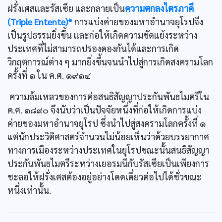
ฝรั่งเศสและรัสเซีย และกลายเป็น
ความตกลงไตรภาคี
(Triple Entente)*
การแบ่งค่ายของมหาอำนาจยุโรปจึง
เป็นรูปธรรมยิ่งขึ้น และก่อให้เกิดความขัดแย้งระหว่าง
ประเทศที่ไม่สามารถปรองดองกันได้และการเกิด
วิกฤตการณ์ต่าง ๆ มากยิ่งขึ้นจนนำไปสู่การเกิดสงครามโลก
ครั้งที่ ๑ ใน ค.ศ. ๑๙๑๔
ความล้มเหลวของการต่อสนธิสัญญาประกันพันธไมตรีใน
ค.ศ. ๑๘๙๐ จึงนับว่าเป็นปัจจัยหนึ่งที่ก่อให้เกิดการแบ่ง
ค่ายของมหาอำนาจยุโรป ซึ่งนำไปสู่สงครามโลกครั้งที่ ๑
แต่นักประวิติศาสตร์จำนวนไม่น้อยเห็นว่าด้วยบรรยากาศ
ทางการเมืองระหว่างประเทศในยุโรปขณะนั้นสนธิสัญญา
ประกันพันธไมตรีระหว่างเยอรมนีกับรัสเซียเป็นเพียงการ
ชะลอให้ฝรั่งเศสต้องอยู่อย่างโดดเดี่ยวต่อไปได้ชั่วขณะ
หนึ่งเท่านั้น.