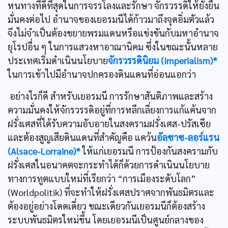
หนทางที่ดีที่สุดในการจรรโลงและรักษา จักรวรรดิให้ยั่งยืน
มั่นคงต่อไป อำนาจของเยอรมนีได้ก้าวมาถึงจุดอิ่มตัวแล้ว
จึงไม่จำเป็นต้องขยายพรมแดนหรือแข่งขันกับมหาอำนาจ
ยุโรปอื่น ๆ ในการแสวงหาอาณานิคม ซึ่งในขณะนั้นหลาย
ประเทศเริ่มดำเนินนโยบาย
จักรวรรดินิยม (Imperialism)*
ในการเข้าไปมีอำนาจปกครองดินแดนที่อ่อนแอกว่า
อย่างไรก็ดี สำหรับเยอรมนี การรักษาสันติภาพและสร้าง
ความมั่นคงให้จักรวรรดิอยู่ที่การหลีกเลี่ยงการแก้แค้นจาก
ฝรั่งเศสที่ได้รับความอับอายในสงครามฝรั่งเศส-ปรัสเซีย
และต้องสูญเสียดินแดนที่สำคัญคือ แคว้น
อัลซาซ-ลอร์แรน
(Alsace-Lorraine)*
ให้แก่เยอรมนี การป้องกันสงครามกับ
ฝรั่งเศสในอนาคตจะกระทำได้ก็ด้วยการดำเนินนโยบาย
ทางการทูตแบบใหม่ที่เรียกว่า “การเมืองระดับโลก”
(Worldpolitik) ที่จะทำให้ฝรั่งเศสปราศจากพันธมิตรและ
ต้องอยู่อย่างโดดเดี่ยว ขณะเดียวกันเยอรมนีก็ต้องสร้าง
ระบบพันธมิตรใหม่ขึ้น โดยเยอรมนีเป็นศูนย์กลางของ