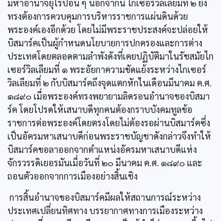
มหาอำนาจยุโรปอื่น ๆ นอกจากนี้ ไกเซอร์วิลเลียมที่ ๒ ยัง
ทรงต้องการควบคุมการบริหารราชการแผ่นดินด้วย
พระองค์เองอีกด้วย โดยไม่มีพระราชประสงค์จะปล่อยให้
บิสมาร์คเป็นผู้กำหนดนโยบายการปกครองและการต่าง
ประเทศโดยตลอดตามลำพังดังที่เคยปฏิบัติมาในรัชสมัยไก
เซอร์วิลเลียมที่ ๑ พระอัยกาความขัดแย้งระหว่างไกเซอร์
วิลเลียมที่ ๒ กับบิสมาร์คถึงจุดแตกหักในเดือนมีนาคม ค.ศ.
๑๘๙๐ เมื่อพระองค์ทรงพยายามลิดรอนอำนาจของบิสมา
ร์ค โดยโปรดให้เสนาบดีทุกคนต้องกราบบังคมทูลข้อ
ราชการต่อพระองค์โดยตรงโดยไม่ต้องรอผ่านบิสมาร์คซึ่ง
เป็นอัครมหาเสนาบดีก่อนพระราชบัญชาดังกล่าวจึงทำให้
บิสมาร์คขอลาออกจากตำแหน่งอัครมหาเสนาบดีแห่ง
จักรวรรดิเยอรมันเมื่อวันที่ ๒๐ มีนาคม ค.ศ. ๑๘๙๐ และ
ถอนตัวออกจากการเมืองอย่างสิ้นเชิง
การสิ้นอำนาจของบิสมาร์คมีผลให้สถานการณ์ระหว่าง
ประเทศเปลี่ยนทิศทาง บรรยากาศทางการเมืองระหว่าง