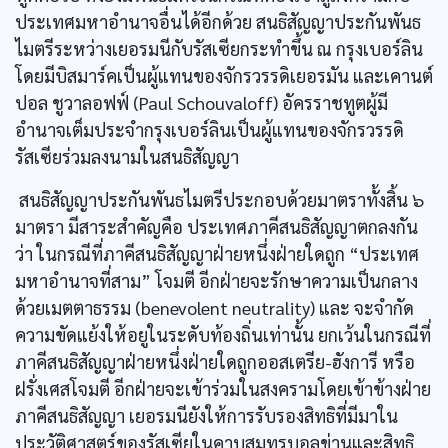
ประเทศมหาอำนาจอื่นได้อีกด้วย สนธิสัญญาประกันพันธ
ไมตรีระหว่างเยอรมนีกับรัสเซียกระทำขึ้น ณ กรุงเบอร์ลิน
โดยมีบิสมาร์คเป็นผู้แทนของจักรวรรดิเยอรมัน และเคานต์
ปอล ชูวาลอฟฟ์ (Paul Schouvaloff) อัครราชทูตผู้มี
อำนาจเต็มประจำกรุงเบอร์ลินเป็นผู้แทนของจักรวรรดิ
รัสเซียร่วมลงนามในสนธิสัญญา
สนธิสัญญาประกันพันธไมตรีประกอบด้วยมาตราทั้งสิ้น ๖
มาตรา มีสาระสำคัญคือ ประเทศภาคีสนธิสัญญาตกลงกัน
ว่า ในกรณีที่ภาคีสนธิสัญญาฝ่ายหนึ่งฝ่ายใดถูก “ประเทศ
มหาอำนาจที่สาม” โจมตี อีกฝ่ายจะรักษาความเป็นกลาง
ด้วยเมตตาธรรม (benevolent neutrality) และ จะจำกัด
ความขัดแย้งให้อยูในระดับท้องถิ่นเท่านั้น ยกเว้นในกรณีที่
ภาคีสนธิสัญญาฝ่ายหนึ่งฝ่ายใดถูกออสเตรีย-ฮังการี หรือ
ฝรั่งเศสโจมตี อีกฝ่ายจะเข้าร่วมในสงครามโดยเข้าข้างฝ่าย
ภาคีสนธิสัญญา เยอรมนียังให้การรับรองสิทธิที่มีมาใน
ประวัติศาสตร์ของรัสเซียในคาบสมุทรบอลข่านและสิทธิ