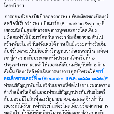
โดยปริยาย
การถอนตัวของรัสเซียออกจากระบบพันธมิตรของบิสมาร์
คหรือที่เรียกว่า ระบบบิสมาร์ค (Bismarkian System) ที่
เยอรมนีเป็นศูนย์กลางของการทูตและการโดดเดี่ยว
ฝรั่งเศสทำให้บิสมาร์คหวั่นเกรงว่า รัสเซียอาจจะหันไป
สร้างพันธไมตรีกับฝรั่งเศสได้ การเป็นมิตรระหว่างรัสเซีย
กับฝรั่งเศสจะเป็นภัยอย่างใหญ่หลวงต่อเยอรมนี หากต้อง
เข้าสู่สงครามกับประเทศหนึ่งประเทศใดหรือทั้ง ๒
ประเทศ เพราะจะทำให้เยอรมนีต้องเผชิญกับศึก ๒ ด้าน
ดังนั้น บิสมาร์คจึงดำเนินการทางการทูตชักชวนให้
ซาร์
อะเล็กซานเดอร์ที่ ๓ (Alexander III ค.ศ. ๑๘๘๑-๑๘๙๔)*
ทำสนธิสัญญาพันธไมตรีกับเยอรมนีต่อไป เขาประสบความ
สำเร็จเมื่อรัสเซียยินยอมทำสนธิสัญญาประกันพันธไมตรี
กับเยอรมนีในวันที่ ๑๘ มิถุนายน ค.ศ. ๑๘๘๗ ซึ่งเท่ากับ
เยอรมนีได้รับการคํ้าประกันที่จะโดดเดี่ยวฝรั่งเศสทางการ
ทูตต่อไป ทั้งยังมีพันธมิตรในกรณีที่ต้องเข้าสู่สงครามกับ