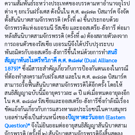
ความสัมพันธ์ระหว่างประเทศของบรรดามหาอำนาจยุโรป
ต่าง ๆ ยกเว้นฝรั่งเศส ดังนั้นใน ค.ศ. ๑๘๗๓ บิสมาร์ค จึงจัด
ตั้งสันนิบาตสามจักรพรรดิ (ครั้งที่ ๑) ขึ้นประกอบด้วย
จักรพรรดิแห่งเยอรมนี รัสเซีย และออสเตรีย-ฮังการี ต่อมา
หลังสันนิบาตสามจักรพรรดิ (ครั้งที่ ๑) ต้องสลายตัวลงจาก
การถอนตัวของรัสเซีย เยอรมนีจึงได้ปรับปรุงระบบ
พันธมิตรกับออสเตรีย-ฮังการีขึ้นใหม่ด้วยการทำ
สนธิ
สัญญาพันธไมตรีทวิภาคี ค.ศ. ด๘๗๙ (Dual Alliance
1879)*
ซึ่งมีสาระสำคัญเกี่ยวกับการป้องกันตนเองในกรณี
ที่ต้องทำสงครามกับฝรั่งเศส และใน ค.ศ. ๑๘๘๑ บิสมาร์ค
สามารถรื้อฟื้นสันนิบาตสามจักรพรรดิได้อีกครั้ง โดยให้
สนธิสัญญาฉบับนี้มีอายุคราวละ ๓ ปี แต่เมื่อหมดอายุลงอีก
ใน ค.ศ. ๑๘๘๗ รัสเซียและออสเตรีย-ฮังการีซึ่งกำลังมีเรื่อง
ขัดแย้งกันเกี่ยวกับการแสวงหาผลประโยชน์ในคาบสมุทร
บอลข่านซึ่งเป็นส่วนหนึ่งของ
ปัญหาตะวันออก (Eastern
Question)*
จึงไม่ยินยอมต่ออายุสนธิสัญญาสันนิบาตสาม
จักรพรรดิ (ครั้งที่ ๒) สันนิบาตสามจักรพรรดิจึงสิ้นสุดลง