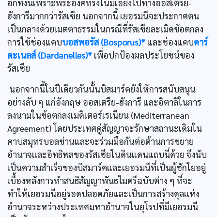
อีกทั้งนี้เพราะพระองค์ทรงโน้มเอียงไปทางออสเตรีย-
ฮังการีมากกว่ารัสเซีย นอกจากนี้ เยอรมนีจะประกาศตน
เป็นกลางด้วยเมตตาธรรมในกรณีที่รัสเซียละเมิดข้อตกลง
การใช้ช่องแคบ
บอสพอรัส (Bosporus)*
และช่องแคบ
ดาร์
ดะเนลส์ (Dardanelles)*
เพื่อปกป้องผลประโยชน์ของ
รัสเซีย
นอกจากนี้ในปีเดียวกันนั้นบิสมาร์คยังให้การสนับสนุน
อย่างลับ ๆ แก่อังกฤษ ออสเตรีย-ฮังการี และอิตาลีในการ
ลงนามในข้อตกลงเมดิเตอร์เรเนียน (Mediterranean
Agreement) โดยประเทศคู่สัญญาจะรักษาสถานะเดิมใน
คาบสมุทรบอลข่านและจะร่วมมือกันต่อต้านการขยาย
อำนาจและอิทธิพลของรัสเซียในดินแดนแถบนี่ด้วย จึงนับ
เป็นความสำเร็จของบิสมาร์คและเยอรมนีที่เป็นผู้ชักใยอยู่
เบื้องหลังการทำสนธิสัญญาพันธไมตรีฉบับต่าง ๆ ที่จะ
ทำให้เยอรมนีอยู่รอดปลอดภัยและเป็นการสร้างดุลแห่ง
อำนาจระหว่างประเทศมหาอำนาจในยุโรปที่มีเยอรมนี