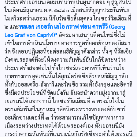
ประเทศที่เยอรมนีเคยมีบทบาทเป็นผู้นำก็ค่อย ๆ สูญสิ้นไป
ในเดือนมิถุนายน ค.ศ. ๑๘๙๐ เมื่อสนธิสัญญาประกันพันธ
ไมตรีระหว่างเยอรมนีกับรัสเซียสิ้นสุดลง ไกเซอร์วิลเลียมที่
๒ และ
พลเอก เกออร์ก เลโอ กราฟ ฟอน คาพรีวี (Georg
Leo Graf von Caprivi)*
อัครมหาเสนาบดีคนใหม่ซึ่งไม่
เข้าใจการดำเนินนโยบายทางการทูตที่ยอกย้อนของบิสมา
ร์ค จึงตอบปฏิเสธที่จะต่อสนธิสัญญาดังกล่าว ทั้ง ๆ ที่รัสเซีย
ยังคงประสงค์ที่จะให้คงความสัมพันธ์อันใกล้ชิดระหว่าง
ประเทศทั้งสองต่อไป ทั้งไกเซอร์และคาพรีวีเห็นว่านโย
บายทางการทูตเช่นนั้นได้ผูกมัดรัสเซียด้วยสนธิสัญญาลับ
ทั้งกับออสเตรีย-ฮังการีและรัสเซีย รวมทั้งอังกฤษและอิตาลี
ซึ่งมีผลประโยชน์ที่ขัดแย้งกัน อันจะนำความยุ่งยากมาสู่
เยอรมนีได้นอกจากนี้ ไกเซอร์วิลเลียมที่ ๒ ทรงมั่นใจใน
ความสัมพันธ์ในฐานะญาติสนิทระหว่างพระองค์กับซาร์
อะเล็กซานเดอร์ที่ ๓ ว่าจะสามารถแก้ไขปัญหาทางการ
เมืองระหว่างประเทศได้ด้วยพระองค์เอง ทั้งเยอรมนียัง
เกรงว่าความสัมพันธ์ที่แนบแน่นกับรัสเซียจะทำให้เยอรมนี