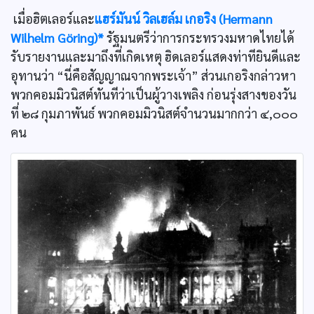
เมื่อฮิตเลอร์และ
แฮร์มันน์ วิลเฮล์ม เกอริง (Hermann
Wilhelm Göring)*
รัฐมนตรีว่าการกระทรวงมหาดไทยได้
รับรายงานและมาถึงที่เกิดเหตุ ฮิดเลอร์แสดงท่าทียินดีและ
อุทานว่า “นี่คือสัญญาณจากพระเจ้า” ส่วนเกอริงกล่าวหา
พวกคอมมิวนิสต์ทันทีว่าเป็นผู้วางเพลิง ก่อนรุ่งสางของวัน
ที่ ๒๘ กุมภาพันธ์ พวกคอมมิวนิสต์จำนวนมากกว่า ๔,๐๐๐
คน