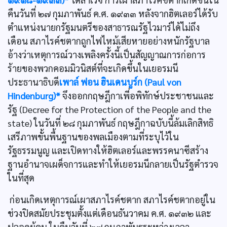
คืนวันที่ ๒๗ กุมภาพันธ์ ค.ศ. ๑๙๓๓ หลังจากฮิตเลอร์ได้รับ
ตำแหน่งนายกรัฐมนตรีของสาธารณรัฐไวมาร์ได้ไม่ถึง
เดือน สภาไรค์ชตากถูกไฟไหม้เสียหายอย่างหนักรัฐบาล
อ้างว่าเหตุการณ์วางเพลิงครั้งนี้เป็นสัญญาณการก่อการ
ร้ายของพวกคอมมิวนิสต์ที่จะเกิดขึ้นในเยอรมนี
ประธานาธิบดี
เพาล์ ฟอน ฮินเดนบูร์ก (Paul von
Hindenburg)*
จึงออกกฤษฎีกาเพี่อพิทักษ์ประชาชนและ
รัฐ (Decree for the Protection of the People and the
state) ในวันที่ ๒๘ กุมภาพันธ์ กฤษฎีกาฉบับนี้ล้มเลิกสิทธิ
เสรีภาพขั้นพื้นฐานของพลเมืองตามที่ระบุไว้ใน
รัฐธรรมนูญ และเปิดทางให้ฮิตเลอร์และพรรคนาซีสร้าง
ฐานอำนาจเผด็จการและทำให้เยอรมนีกลายเป็นรัฐตำรวจ
ในที่สุด
ก่อนเกิดเหตุการณ์เผาสภาไรค์ชตาก สภาไรค์ชตากอยู่ใน
ช่วงปิดสมัยประชุมตั้งแต่เดือนธันวาคม ค.ศ. ๑๙๓๒ และ
ปลอดผู้คน ในคืนวันที่ ๒๗ กุมภาพันธระหว่างเวลา