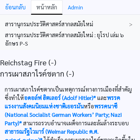
ย้อนกลับ
หน้าหลัก
Admin
สารานุกรมประวัติศาสตร์สากลสมัยใหม่
>
สารานุกรมประวัติศาสตร์สากลสมัยใหม่ : ยุโรป เล่ม ๖
อักษร P-S
Reichstag Fire (-)
การเผาสภาไรค์ชตาก (-)
การเผาสภาไรค์ชตากเป็นเหตุการณ์ทางการเมืองที่สำคัญ
ซึ่งทำให้
อดอล์ฟ ฮิตเลอร์ (Adolf Hitler)*
และ
พรรค
แรงงานสังคมนิยมแห่งชาติเยอรมัน
หรือ
พรรคนาซี
(National Socialist German Workers’ Party; Nazi
Party)*
สามารถรวบอำนาจเผด็จการและล้มล้างระบอบ
สาธารณรัฐไวมาร์ (Weimar Republic ค.ศ.
๑๙๑๘-๑๙๓๓)*
ได้สำเร็จ การเผาสภาไรค์ชตากเกิดขึ้นใน