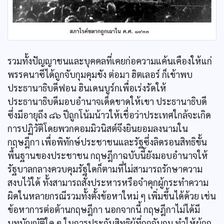
รวมทั้งปัญญาชนและบุคคลที่เคยก่อความแค้นเคืองให้แก่
พรรคนาซีได้ถูกจับกุมคุมขัง ต่อมา ฮิตเลอร์ ก็เข้าพบ
ประธานาธิบดีฟอน ฮินเดนบูร์กเพื่อเร่งรัดให้
ประธานาธิบดีมอบอำนาจเด็ดขาดให้เขา ประธานาธิบดี
ซึ่งมีอายุถึง ๘๖ ปีถูกโน้มน้าวให้เชื่อว่าประเทศใกล้จะเกิด
การปฏิวัติโดยพวกคอมมิวนิสต์จึงยินยอมลงนามใน
กฤษฎีกา เพื่อพิทักษ์ประชาชนและรัฐซึ่งลิดรอนสิทธิขั้น
พื้นฐานของประชาชน กฤษฎีกาฉบับนี้ยังมอบอำนาจให้
รัฐบาลกลางควบคุมรัฐใดก็ตามที่ไม่สามารถรักษาความ
สงบไว้ใด้ ทั้งสามารถสั่งประหารหรือจำคุกผู้กระทำความ
ผิดในหลายกรณีรวมทั้งตั้งข้อหาใหม่ ๆ เพิ่มขึ้นได้ด้วย เช่น
ข้อหาการต่อต้านกฤษฎีกา นอกจากนี้ กฤษฎีกาไม่ได้มี
บทบัญญัติใด ๆ ในการประกันสิทธิผู้ที่ถูกจับกุม ทำให้ผู้ถูก