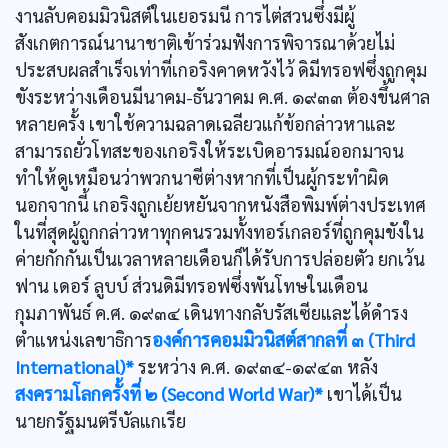
งานลับคอมมิวนิสต์ในเยอรมนี การไต่สวนซึ่งมีผู้
สังเกตการณ์นานาชาติเข้าร่วมฟังการพิจารณาด้วยไม่
ประสบผลสำเร็จเท่าที่เกอริงคาดหวังไว้ ดิมีทรอฟซึ่งถูกคุม
ขังระหว่างเดือนมีนาคม-ธันวาคม ค.ศ. ๑๙๓๓ ต้องขึ้นศาล
หลายครั้ง เขาใช้ความฉลาดเฉลียวแก้ข้อกล่าวหาและ
สามารถยั่วโทสะของเกอริงให้ระเบิดอารมณ์ออกมาจน
ทำให้ดูเหมือนว่าพวกนาซีต่างหากที่เป็นผู้กระทำผิด
นอกจากนี้ เกอริงถูกเย้ยหยันจากหนังสือพิมพ์ต่างประเทศ
ในที่สุดผู้ถูกกล่าวหาทุกคนรวมทั้งทอร์เกลอร์ที่ถูกคุมขังใน
ค่ายกักกันเป็นเวลาหลายเดือนก็ได้รับการปล่อยตัว ยกเว้น
ฟาน เดอร์ ลูบบ์ ส่วนดิมีทรอฟซึ่งพันโทษในเดือน
กุมภาพันธ์ ค.ศ. ๑๙๓๔ เดินทางกลับรัสเซียและได้ดำรง
ตำแหน่งเลขาธิการ
องค์การคอมมิวนิสต์สากลที่ ๓ (Third
International)*
ระหว่าง ค.ศ. ๑๙๓๔-๑๙๔๓ หลัง
สงครามโลกครั้งที่ ๒ (Second World War)*
เขาได้เป็น
นายกรัฐมนตรีบัลแกเรีย