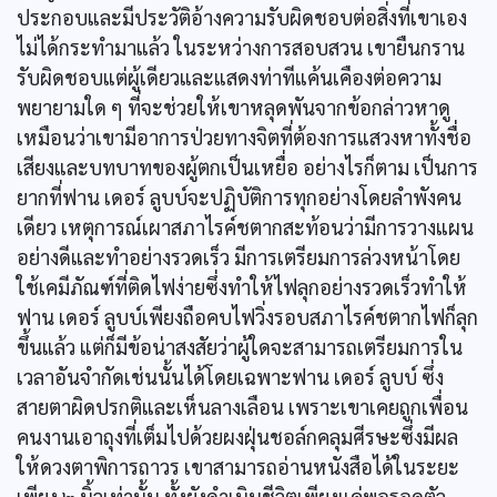
ประกอบและมีประวัติอ้างความรับผิดชอบต่อสิ่งที่เขาเอง
ไม่ได้กระทำมาแล้ว ในระหว่างการสอบสวน เขายืนกราน
รับผิดชอบแต่ผู้เดียวและแสดงท่าทีแค้นเคืองต่อความ
พยายามใด ๆ ที่จะช่วยให้เขาหลุดพันจากข้อกล่าวหาดู
เหมือนว่าเขามีอาการป่วยทางจิตที่ต้องการแสวงหาทั้งชื่อ
เสียงและบทบาทของผู้ตกเป็นเหยื่อ อย่างไรก็ตาม เป็นการ
ยากที่ฟาน เดอร์ ลูบบ์จะปฏิบัติการทุกอย่างโดยลำพังคน
เดียว เหตุการณ์เผาสภาไรค์ชตากสะท้อนว่ามีการวางแผน
อย่างดีและทำอย่างรวดเร็ว มีการเตรียมการล่วงหน้าโดย
ใช้เคมีภัณฑ์ที่ติดไฟง่ายซึ่งทำให้ไฟลุกอย่างรวดเร็วทำให้
ฟาน เดอร์ ลูบบ์เพียงถือคบไฟวิ่งรอบสภาไรค์ชตากไฟก็ลุก
ขึ้นแล้ว แต่ก็มีข้อน่าสงสัยว่าผู้ใดจะสามารถเตรียมการใน
เวลาอันจำกัดเช่นนั้นได้โดยเฉพาะฟาน เดอร์ ลูบบ์ ซึ่ง
สายตาผิดปรกติและเห็นลางเลือน เพราะเขาเคยถูกเพื่อน
คนงานเอาถุงที่เต็มไปด้วยผงฝุ่นชอล์กคลุมศีรษะซึ่งมีผล
ให้ดวงตาพิการถาวร เขาสามารถอ่านหนังสือได้ในระยะ
เพียง ๒ นิ้วเท่านั้น ทั้งยังดำเนินชีวิตเพียงแค่พอรอดตัว