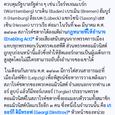
ควบคุมรัฐบาลรัฐต่าง ๆ เช่น เวือร์ทเทมแบร์ก
(Württemberg) บาเดิน (Baden) เบรเมิน (Bremen) ฮัมบูร์
ก (Hamburg) ลือเบค (Lübeck) แซกโซนิ (Saxony) เฮส
เซิน (Hessen) บาวาเรีย ต่อมา ในวันที่ ๒๓ มีนาคม ค.ศ.
๑๙๓๓ สภาไรค์ชตากได้ลงมติผ่าน
กฎหมายที่ให้อำนาจ
(Enabling Act)*
ด้วยเสียงสนับสนุนจากพรรคการเมือง
แทบทุกพรรคยกเว้นพรรคเอสพีดี ส่วนพรรคคอมมิวนิสต์
ถูกยุบก่อนหน้านี้แล้วซึ่งทำให้ฮิตเลอร์กลายเป็นผู้เผด็จการ
สูงสุดโดยไม่มีใครสามารถยับยั้งอำนาจของเขาได้
ในเดือนกันยายน ค.ศ. ๑๙๓๓ มีการไต่สวนสาธารณะที่
เมืองไลพ์ซิก (Leipzig) เพื่อพิสูจน์ข้อหาการวางเพลิงเผา
สภาไรค์ชตากของพวกคอมมิวนิสต์ จำเลยนอกจากฟาน เด
อร์ ลูบบ์ แล้วก็มีทอร์เกลอร์ (Torgler) ประธานพรรค
คอมมิวนิสต์ในสภาไรค์ชตากซึ่งยอมมอบตัวรวมทั้งสมาชิก
คอมมิวนิสต์บัลแกเรียอีก ๓ คน ซึ่งหนึ่งในจำนวนนั้น คือ
เก
ออร์กี ดิมีทรอฟ (Georgi Dimitrov)*
หัวหน้าของหน่วย