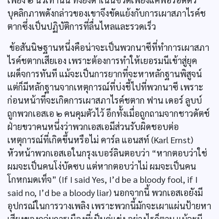
บุคลิกภาพดังกล่าวของเขาจึงขัดแย้งกับการเผาสภาไรค์ช
ตากซึ่งเป็นปฏิบัติการที่ลื่นไหลและรวดเร็ว
ข้อสันนิษฐานหนึ่งคือน่าจะเป็นพวกนาซีที่ทำการเผาสภา
ไรค์ชตากเสียเอง เพราะต้องการทำให้เยอรมนีเข้าสู่ยุค
เผด็จการทันที แม้จะเป็นการยากที่จะหาหลักฐานพิสูจน์
แต่ก็มีหลักฐานจากเหตุการณ์ที่บ่งชี้ไปที่พวกนาซี เพราะ
ก่อนหน้าที่จะเกิดการเผาสภาไรค์ชตาก ฟาน เดอร์ ลูบบ์
ถูกพวกเอสเอ ๒ คนคุมตัวไว้ อีกทั้งเมื่อถูกถามจากชาวดัตช์
ฝ่ายขวาคนหนึ่งว่าพวกเอสเอมีส่วนรับผิดชอบต่อ
เหตุการณ์ที่เกิดขึ้นหรือไม่ คาร์ล แอนสท์ (Karl Ernst)
หัวหน้าพวกเอสเอในกรุงเบอร์ลินตอบว่า “หากตอบว่าใช่
ผมจะเป็นคนโง่บัดซบ แต่หากตอบว่าไม่ ผมจะเป็นคน
โกหกมดเท็จ” (If I said Yes, I’d be a bloody fool, if I
said no, I’d be a bloody liar) นอกจากนี้ พวกเอสเอยังมี
อุปกรณ์ในการวางเพลิง เพราะพวกนี้มักจะเผาแผ่นป้ายหา
เสียงของกลุ่มการเมืองที่เป็นคู่แข่ง อย่างไรก็ตาม แม้จะมี