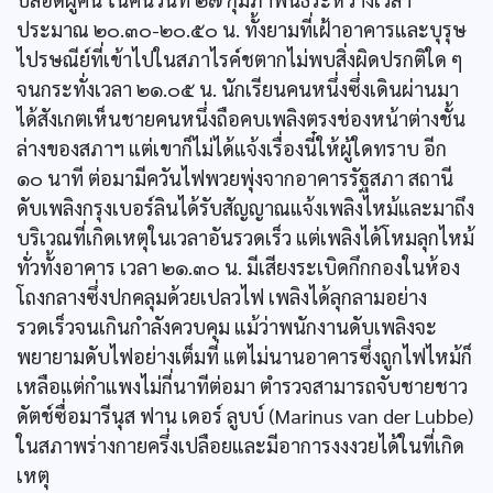
ประมาณ ๒๐.๓๐-๒๐.๕๐ น. ทั้งยามที่เฝ้าอาคารและบุรุษ
ไปรษณีย์ที่เข้าไปในสภาไรค์ชตากไม่พบสิ่งผิดปรกติใด ๆ
จนกระทั่งเวลา ๒๑.๐๕ น. นักเรียนคนหนึ่งซึ่งเดินผ่านมา
ได้สังเกตเห็นชายคนหนึ่งถือคบเพลิงตรงช่องหน้าต่างชั้น
ล่างของสภาฯ แต่เขาก็ไม่ได้แจ้งเรื่องนี๋ให้ผู้ใดทราบ อีก
๑๐ นาที ต่อมามีควันไฟพวยพุ่งจากอาคารรัฐสภา สถานี
ดับเพลิงกรุงเบอร์ลินได้รับสัญญาณแจ้งเพลิงไหม้และมาถึง
บริเวณที่เกิดเหตุในเวลาอันรวดเร็ว แต่เพลิงได้โหมลุกไหม้
ทั่วทั้งอาคาร เวลา ๒๑.๓๐ น. มีเสียงระเบิดกึกกองในห้อง
โถงกลางซึ่งปกคลุมด้วยเปลวไฟ เพลิงได้ลุกลามอย่าง
รวดเร็วจนเกินกำลังควบคุม แม้ว่าพนักงานดับเพลิงจะ
พยายามดับไฟอย่างเต็มที่ แตไม่นานอาคารซึ่งถูกไฟไหม้ก็
เหลือแต่กำแพงไม่กี่นาทีต่อมา ตำรวจสามารถจับชายชาว
ดัตช์ซื่อมารีนุส ฟาน เดอร์ ลูบบ์ (Marinus van der Lubbe)
ในสภาพร่างกายครึ่งเปลือยและมีอาการงงงวยได้ในที่เกิด
เหตุ