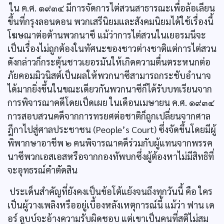
ใน ค.ศ. ๑๙๓๔ มีการจัดการไต่สวนสาธารณะเพื่อล้อเลียน
ขึ้นที่กรุงลอนดอน พวกเสรีนิยมและสังคมนิยมได้ใช้เรื่องนี้
โฆษณาต่อต้านพวกนาซี แม้ว่าการไต่สวนในเยอรมนีจะ
เป็นเรื่องไม่ถูกต้องในทัศนะของชาวต่างชาติแต่การไต่สวน
ดังกล่าวก็กระตุ้นชาวเยอรมันให้เกิดความตื่นตระหนกต่อ
ภัยคอมมิวนิสต์เป็นผลให้พวกนาซีสามารถกระชับอำนาจ
ได้มากยิ่งขึ้นในขณะเดียวกันพวกนาซีก็ได้รับบทเรียนจาก
การพิจารณาคดีโดยเป็ดเผย ในเดือนเมษายน ค.ศ. ๑๙๓๔
การสอบสวนคดีจากการทรยศต่อชาติก็ถูกเปลี่ยนจากศาล
ฎีกาไปสู่ศาลประชาชน (People’s Court) ซึ่งจัดขึ้นโดยมีผู้
พิพากษาอาชีพ ๒ คนพิจารณาคดีร่วมกับผู้แทนจากพรรค
นาซีพวกเอสเอสหรือจากกองทัพบกซึ่งผู้ต้องหาไม่มีสิทธิที่
จะอุทธรณ์คำตัดสิน
ประเด็นสำคัญที่ยังคงเป็นข้อโต้แย้งจนถึงทุกวันนี้ คือ ใคร
เป็นผู้วางเพลิงหรืออยู่เบื้องหลังเหตุการณ์นี้ แม้ว่า ฟาน เด
อร์ ลูบบ์จะอ้างความรับผิดชอบ แต่เขาเป็นคนที่สติไม่สม