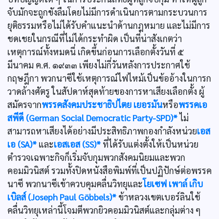
จับมักจะถูกขังลืมโดยไม่มีการดำเนินการตามกระบวนการ
ยุติธรรมหรือไม่ได้รับคำแนะนำด้านกฎหมาย และไม่มีการ
ชดเชยในกรณีที่ไม่ได้กระทำผิด เป็นที่น่าสังเกตว่า
เหตุการณ์ทั้งหมดนี่ เกิดขึ้นก่อนการเลือกตั้งวันที่ ๕
มีนาคม ค.ศ. ๑๙๓๓ เพียงไม่กี่วันหลังการประกาศใช้
กฤษฎีกา พวกนาซีใช้เหตุการณ์ไฟไหม้เป็นข้ออ้างในการก
วาดล้างศัตรู ในสัปดาห์สุดท้ายของการหาเสียงเลือกตั้ง ผู้
สมัครจาก
พรรคสังคมประชาธิปไตย เยอรมัน
หรือ
พรรคเอ
สพีดี (German Social Democratic Party-SPD)*
ไม่
สามารถหาเสียงได้อย่างมีประสิทธิภาพกองกำลังหน่วย
เอส
เอ (SA)*
และ
เอสเอส (SS)*
ที่ได้รับแต่งตั้งให้เป็นหน่วย
ตำรวจเฉพาะกิจก็เริ่มจับกุมพวกสังคมนิยมและพวก
คอมมิวนิสต์ รวมทั้งปิดหนังสือพิมพ์ที่เป็นปฏิปักษ์ต่อพรรค
นาซี พวกนาซีเข้าควบคุมคลื่นวิทยุและ
โยเซฟ เพาล์ เกิบ
เบิลส์ (Joseph Paul Göbbels)*
ข้าหลวงเขตเบอร์ลินใช้
คลื่นวิทยุเหล่านี้โจมตีพวกยิวคอมมิวนิสต์และกลุ่มต่าง ๆ