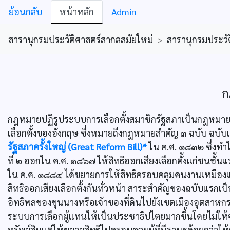
ย้อนกลับ
หน้าหลัก
Admin
สารานุกรมประวัติศาสตร์สากลสมัยใหม่
>
สารานุกรมประวัต
ก
กฎหมายปฏิรูประบบการเลือกตั้งสมาชิกรัฐสภาเป็นกฎหมายที่เ
เลือกตั้งของอังกฤษ ซึ่งหมายถึงกฎหมายสำคัญ ๓ ฉบับ ฉบั
รัฐสภาครั้งใหญ่ (Great Reform Bill)*
ใน ค.ศ. ๑๘๓๒ ซึ่งทำใ
ที่ ๒ ออกใน ค.ศ. ๑๘๖๗ ให้สิทธิออกเสียงเลือกตั้งแก่ชนชั้นแ
ใน ค.ศ. ๑๘๘๔ ได้ขยายการให้สิทธิครอบคลุมคนงานเหมืองแ
สิทธิออกเสียงเลือกตั้งกันทั่วหน้า สาระสำคัญของฉบับแรกเป็นกา
อิทธิพลของขุนนางหรือเจ้าของที่ดินไปยังเขตเมืองอุตสาหก
ระบบการเลือกผู้แทนให้เป็นประชาธิปไตยมากขึ้นโดยไม่ให้
ทรัพย์สินแต่ให้ขยายสิทธิไปครอบคลุมผู้ที่มีฐานะด้อยกว่าให้