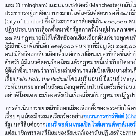
แฮม (Birmingham) และแมนเชสเตอร์ (Manchester) กลับไม่ม
ประชากรอยู่อาศัยเบาบางมากในต้นคริสต์ศตวรรษที่ ๑๙ ก็มีส
(City of London) ซึ่งมีประชากรอาศัยอยู่เกิน ๑๐๐,๐๐๐ คน มี
ปฏิรูประบบการเลือกตั้งสมาชิกรัฐสภาครั้งใหญ่ผ่านสภาเขต
๑๓ คน กฎหมายนี้ได้ให้สิทธิออกเสียงเลือกตั้งแก่ชายทุกคนที
ผู้มีสิทธิจะเพิ่มขึ้นอีก ๒๑๗,๐๐๐ คน จากที่มีอยู่เดิม ๔๓
คน) มีสิทธิออกเสียงเลือกตั้ง แต่การเปลี่ยนแปลงที่เกิดขึ้นจ
สำหรับผู้มีแนวคิดอนุรักษนิยมแล้วกฎหมายนี้เท่ากับเปิดท
ผู้ดีเก่าซึ่งบางคนว่าการโอนถ่ายอำนาจแม้เป็นเพียงบางส่วนก
เรื่อง
Felix Holt, the Radical
โดยแมรี แอนน์ อีแวนส์ (Mary 
สะท้อนบรรยากาศในสังคมอังกฤษที่ปั่นป่วนอึมครึมทั้งก่อ
อย่างดีโดยเฉพาะเรื่องหลังเป็นเรื่องเกี่ยวกับกฎหมายปฏิรู
การดำเนินการขยายสิทธิออกเสียงเลือกตั้งของพรรควิกให้
เรื่อย ๆ แม้จะมีกระแสเรียกร้องอย่าง
ขบวนการชาร์ทิสต์ (Cha
รัฐมนตรีสืบต่อจาก
เฮนรี จอห์น เทมเปิล ไวส์เคานต์พาล์เมอร
แต่สมาชิกพรรคเสรีนิยมของรัสเซลล์เองกลับปฏิเสธที่จะสานต่