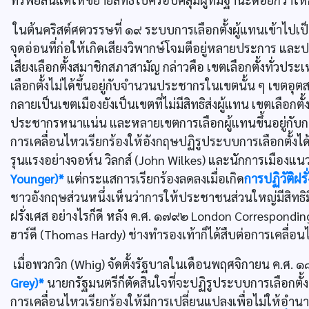
ในต้นคริสต์ศตวรรษที่ ๑๙ ระบบการเลือกตั้งผู้แทนเข้าไป
จุดอ่อนที่ก่อให้เกิดเสียงวิพากษ์โจมตีอยู่หลายประการ และ
เสียงเลือกตั้งสมาชิกสภาสามัญ กล่าวคือ เขตเลือกตั้งทั่ว
เลือกตั้งไม่ได้ขึ้นอยู่กับจำนวนประชากรในเขตนั้น ๆ เขตอุ
กลายเป็นเขตเมืองยังเป็นเขตที่ไม่มีสิทธิส่งผู้แทน เขตเลือกตั
ประชากรหนาแน่น และหลายเขตการเลือกผู้แทนขึ้นอยู่กับการ
การเคลื่อนไหวเรียกร้องให้อังกฤษปฏิรูประบบการเลือกตั้งได้
รุนแรงอย่างจอห์น วิลกส์ (John Wilkes) และนักการเมืองแน
Younger)*
แต่กระแสการเรียกร้องลดลงเมื่อเกิด
การปฏิวัติฝร
ชาวอังกฤษส่วนหนึ่งเห็นว่าการให้ประชาชนส่วนใหญ่มีสิทธิมี
ฝรั่งเศส อย่างไรก็ดี หลัง ค.ศ. ๑๗๙๒ London Corresponding
ฮาร์ดี (Thomas Hardy) ช่างทำรองเท้าก็ได้สืบต่อการเคลื่อน
เมื่อพวกวิก (Whig) จัดตั้งรัฐบาลในเดือนพฤศจิกายน ค.ศ.
Grey)*
นายกรัฐมนตรีก็ตัดสินใจที่จะปฏิรูประบบการเลือกตั้
การเคลื่อนไหวเรียกร้องให้มีการเปลี่ยนแปลงเพื่อไม่ให้อำน