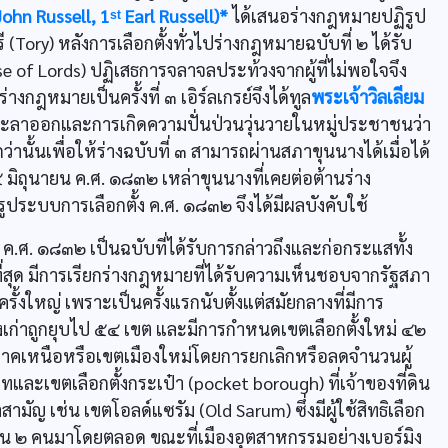
(John Russell, 1ˢᵗ Earl Russell)*
ได้เสนอร่างกฎหมายปฏิรูป
ry) หลังการเลือกตั้งทั่วไปร่างกฎหมายฉบับที่ ๒ ได้รับ
f Lords) ปฏิเสธการจลาจลประท้วงจากผู้ที่ไม่พอใจจึง
่างกฎหมายเป็นครั้งที่ ๓ เอิร์ลเกรย์จึงได้ทูล
พระเจ้าวิลเลียม
รย์จะลาออกและการเกิดความปั่นป่วนวุ่นวายในหมู่ประชาชนว่า
านั้นเพื่อให้ร่างฉบับที่ ๓ สามารถผ่านสภาขุนนางได้เมื่อได้
 ๔ มิถุนายน ค.ศ. ๑๘๓๒ เหล่าขุนนางที่เคยต่อต้านร่าง
ระบบการเลือกตั้ง ค.ศ. ๑๘๓๒ จึงได้มีผลบังคับใช้
ศ. ๑๘๓๒ เป็นฉบับที่ได้รับการกล่าวถึงและก่อกระแสทั้ง
สุด มีการเรียกร่างกฎหมายที่ได้รับความเห็นชอบจากรัฐสภา
ั้งใหญ่ เพราะเป็นครั้งแรกนับตั้งแต่สมัยกลางที่มีการ
ตั้งเก่าถูกยุบไป ๕๔ เขต และมีการกำหนดเขตเลือกตั้งใหม่ ๔๒
าคเหนือหรือเขตเมืองใหม่โดยการยกเลิกหรือลดจำนวนผู้
ทและเขตเลือกตั้งกระเป๋า (pocket borough) ที่เจ้าของที่ดิน
ญ เช่น เขตโอลด์แซรัม (Old Sarum) ซึ่งมีผู้ใช้สิทธิเลือก
ำนวน ๒ คนมาโดยตลอด ขณะที่เมืองอุตสาหกรรมอย่างเบอร์มิง