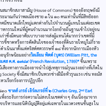
เป็นสมาชิกสภาสามัญ (House of Commons) ของอังกฤษยังมี
ประมาณกันว่าพลเมืองชาย ๑ ใน ๑๐ คนเท่านั้นที่มีสิทธิออก
ประเทศมีขนาดเล็กใหญ่แตกต่างกันไปจำนวนผู้แทนในแต่ละเขต
ตสาหกรรมใหม่ที่ผู้คนจำนวนมากโยกย้ายถิ่นฐานเข้าไปอยู่จน
้งเก่าซึ่งมีคนอาศัยเบาบางอาจส่งผู้แทนได้มากกว่าเขตที่มี
ชี้ขาดหรือการตัดสินใจของเจ้าของที่ดินรายใหญ่ไม่กี่ราย
ดำเนินมาตั้งแต่คริสต์ศตวรรษที่ ๑๘ ทั้งจากนักการเมืองหัว
วอนุรักษนิยมอย่าง
วิลเลียม พิตต์ (บุตร) (William Pitt, the
ั่งเศส ค.ศ. ๑๗๘๙ (French Revolution, 1789)*
ขึ้นเพราะ
เสียงทางการเมืองอาจนำไปสู่เหตุการณ์รุนแรงอย่างที่เกิดใน
 Society ซึ่งมีสมาชิกเป็นพวกช่างฝีมือหัวรุนแรง เช่น ทอมัส
ไหวเรียกร้องการปฏิรูปอีก
 ๑๘๓๐
ชาลส์ เกรย์ เอิร์ลเกรย์ที่ ๒ (Charles Grey, 2ᶰᵈ Earl
งเพื่อระงับการก่อความไม่สงบในเขตต่าง ๆ อันเนื่องมาจาก
าจบริหารและนิติบัญญัติอยู่แต่เฉพาะในแวดวงชนชั้นสูง ใน