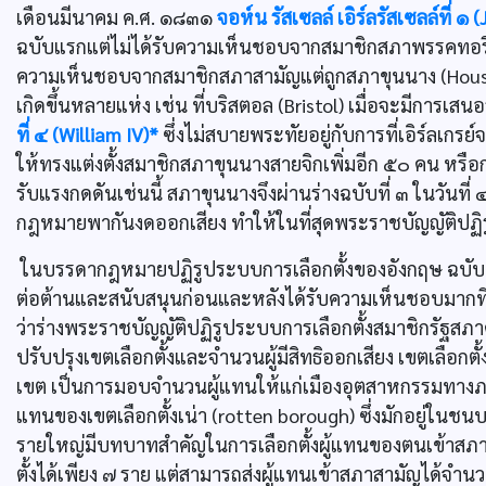
เดือนมีนาคม ค.ศ. ๑๘๓๑
จอห์น รัสเซลล์ เอิร์ลรัสเซลล์ที่ ๑ 
ฉบับแรกแต่ไม่ได้รับความเห็นชอบจากสมาชิกสภาพรรคทอรี (To
ความเห็นชอบจากสมาชิกสภาสามัญแต่ถูกสภาขุนนาง (House o
เกิดขึ้นหลายแห่ง เช่น ที่บริสตอล (Bristol) เมื่อจะมีการเสนอร
ที่ ๔ (William IV)*
ซึ่งไม่สบายพระทัยอยู่กับการที่เอิร์ลเก
ให้ทรงแต่งตั้งสมาชิกสภาขุนนางสายจิกเพิ่มอีก ๕๐ คน หรือกว่
รับแรงกดดันเช่นนี้ สภาขุนนางจึงผ่านร่างฉบับที่ ๓ ในวันที่
กฎหมายพากันงดออกเสียง ทำให้ในที่สุดพระราชบัญญัติปฏิรูป
ในบรรดากฎหมายปฏิรูประบบการเลือกตั้งของอังกฤษ ฉบับ ค.
ต่อต้านและสนับสนุนก่อนและหลังได้รับความเห็นชอบมากที่
ว่าร่างพระราชบัญญัติปฏิรูประบบการเลือกตั้งสมาชิกรัฐสภาคร
ปรับปรุงเขตเลือกตั้งและจำนวนผู้มีสิทธิออกเสียง เขตเลือก
เขต เป็นการมอบจำนวนผู้แทนให้แก่เมืองอุตสาหกรรมทางภ
แทนของเขตเลือกตั้งเน่า (rotten borough) ซึ่งมักอยู่ในชนบ
รายใหญ่มีบทบาทสำคัญในการเลือกตั้งผู้แทนของตนเข้าสภาสามั
ตั้งได้เพียง ๗ ราย แต่สามารถส่งผู้แทนเข้าสภาสามัญได้จ