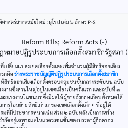
ิศาสตร์สากลสมัยใหม่ : ยุโรป เล่ม ๖ อักษร P-S
Reform Bills; Reform Acts (-)
ฎหมายปฏิรูประบบการเลือกตั้งสมาชิกรัฐสภา (
ปลี่ยนแปลงเขตเลือกตั้งและเพิ่มจำนวนผู้มีสิทธิออกเสียง
บแรกคือ
ร่างพระราชบัญญัติปฏิรูประบบการเลือกตั้งสมาชิก
ห้สิทธิออกเสียงเลือกตั้งครอบคลุมชนชั้นกลางระดับบน ฉบับ
รงงานซึ่งส่วนใหญ่อยู่ในเขตเมืองเป็นครั้งแรก และฉบับที่ ๓
ละแรงงานในชนบทซึ่งมีผลให้ผู้ชายอังกฤษเกือบทั้งหมดได้
รโอนย้าย สิทธิเก่าแก่ของเขตเลือกตั้งเล็ก ๆ ที่อยู่ใต้
รรมที่มีประชากรหนาแน่น ส่วน ๒ ฉบับหลังเป็นการสร้าง
จำกัดอยู่เฉพาะแต่ในแวดวงชนชั้นของบรรดาผู้ถือครอง
กว้างขวางขึ้น