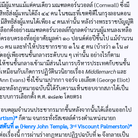
ีผู้แทนแม้แต่คนเดียว มณฑลคอร์นวอลล์ (Cornwall) ซึ่งมี
ิทธิส่งผู้แทนได้ถึง ๔๔ คน ในขณะที่เขตซิตีในกรุงลอนดอน
สิทธิส่งผู้แทนได้เพียง ๔ คนเท่านั้น หลังร่างพระราชบัญญัติ
เลือกตั้งอย่างมณฑลคอร์นวอลล์ก็ถูกลดจำนวนผู้แทนลงเหลือ
่ครอบครองที่อยู่อาศัยมูลค่า ๑๐ ปอนด์ต่อปีขึ้นไป แม้จำนวน
๕,๐๐๐ คน และทำให้ประชากรชาย ๑ ใน ๕ คน (บ้างว่า ๑ ใน ๗
ำกัดอยู่เพียงชนชั้นกลางระดับบน ๆ เท่านั้น อย่างไรก็ตาม
างให้ชนชั้นกลางเข้ามามีส่วนในการบริหารประเทศกับชนชั้น
็เหมือนกับเกิดการปฏิวัตินวนิยายเรื่อง
Middlemarch
และ
Ann Evans) ซึ่งใช้นามปากกา จอร์จ เอเลียต (George Eliot)
นและหลังกฎหมายฉบับนี้ได้รับความเห็นชอบจากสภาได้เป็น
ประบบการเลือกตั้ง ค.ศ. ๑๘๓๒ โดยตรง
ครอบคลุมจำนวนประชากรมากขึ้นหลังจากนั้นได้เลื่อนออกไป
rtism)*
ก็ตาม จนกระทั่งรัสเซลล์ดำรงตำแหน่งนายก
์สตันที่ ๓ (Henry John Temple, 3ʳᵈ Viscount Palmerston)*
อเรื่องนี้ การผ่านร่างกฎหมายปฏิรูปฉบับที่ ๒ จึงกลายเป็น