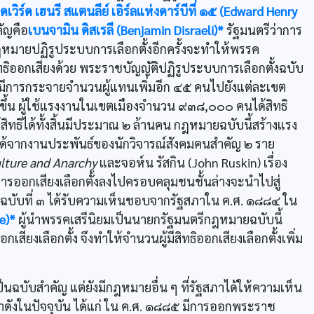
ดเวิร์ด เฮนรี สแตนลีย์ เอิร์ลแห่งดาร์บีที่ ๑๕ (Edward Henry
คัญคือ
เบนจามิน ดิสเรลี (Benjamin Disraeli)*
รัฐมนตรีว่าการ
ฎหมายปฏิรูประบบการเลือกตั้งอีกครั้งจะทำให้พรรค
ธิออกเสียงด้วย พระราชบัญญัติปฏิรูประบบการเลือกตั้งฉบับ
้มีการกระจายจำนวนผู้แทนเพิ่มอีก ๔๕ คนไปยังแต่ละเขต
่มขึ้น ผู้ใช้แรงงานในเขตเมืองจำนวน ๙๓๘,๐๐๐ คนได้สิทธิ
ิทธิได้ทั้งสิ้นมีประมาณ ๒ ล้านคน กฎหมายฉบับนี้สร้างแรง
นได้จากงานประพันธ์ของนักวิจารณ์สังคมคนสำคัญ ๒ ราย
lture and Anarchy
และจอห์น รัสกิน (John Ruskin) เรื่อง
นการออกเสียงเลือกตั้งลงไปครอบคลุมชนชั้นล่างจะนำไปสู่
นฉบับที่ ๓ ได้รับความเห็นชอบจากรัฐสภาใน ค.ศ. ๑๘๘๔ ใน
e)*
ผู้นำพรรคเสรีนิยมเป็นนายกรัฐมนตรีกฎหมายฉบับนี้
เลือกตั้ง จึงทำให้จำนวนผู้มีสิทธิออกเสียงเลือกตั้งเพิ่ม
็นฉบับสำคัญ แต่ยังมีกฎหมายอื่น ๆ ที่รัฐสภาได้ให้ความเห็น
าดังในปัจจุบัน ได้แก่ ใน ค.ศ. ๑๘๘๕ มีการออกพระราช