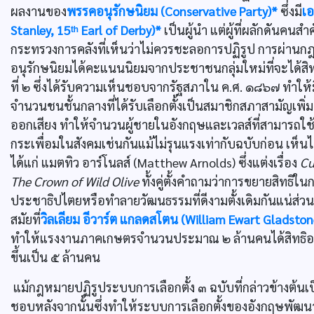
ผลงานของ
พรรคอนุรักษนิยม (Conservative Party)*
ซึ่งมี
เอ
Stanley, 15ᵗʰ Earl of Derby)*
เป็นผู้นำ แต่ผู้ที่ผลักดันคนสำ
กระทรวงการคลังที่เห็นว่าไม่ควรชะลอการปฏิรูป การผ่านก
อนุรักษนิยมได้คะแนนนิยมจากประชาชนกลุ่มใหม่ที่จะได้สิท
ที่ ๒ ซึ่งได้รับความเห็นชอบจากรัฐสภาใน ค.ศ. ๑๘๖๗ ทำให
จำนวนชนชั้นกลางที่ได้รับเลือกตั้งเป็นสมาชิกสภาสามัญเพิ
ออกเสียง ทำให้จำนวนผู้ชายในอังกฤษและเวลส์ที่สามารถใช้ส
กระเพื่อมในสังคมเช่นกันแม้ไม่รุนแรงเท่ากับฉบับก่อน เห็
ได้แก่ แมตทิว อาร์โนลส์ (Matthew Arnolds) ซึ่งแต่งเรื่อง
Cu
The Crown of Wild Olive
ทั้งคู่ตั้งคำถามว่าการขยายสิทธิใ
ประชาธิปไตยหรือทำลายวัฒนธรรมที่ดีงามตั้งเดิมกันแน่ส่ว
สมัยที่
วิลเลียม อีวาร์ต แกลดสโตน (William Ewart Gladston
ทำให้แรงงานภาคเกษตรจำนวนประมาณ ๒ ล้านคนได้สิทธิออกเสียง
ขึ้นเป็น ๕ ล้านคน
แม้กฎหมายปฏิรูประบบการเลือกตั้ง ๓ ฉบับที่กล่าวข้างต้นเป
ชอบหลังจากนั้นซึ่งทำให้ระบบการเลือกตั้งของอังกฤษพัฒน