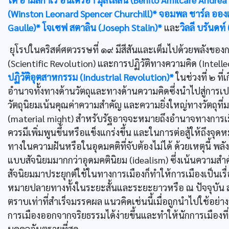
(Winston Leonard Spencer Churchill)*
จอมพล ชาร์ล อองเ
Gaulle)*
โจเซฟ สตาลิน (Joseph Stalin)*
และ
วิลลี บรันดท์
ยุโรปในคริสต์ศตวรรษที่ ๑๙ มีสีสันและเต็มไปด้วยพลังของ
(Scientific Revolution) และการปฏิวัติทางความคิด (Intelle
ปฏิวัติอุตสาหกรรม (Industrial Revolution)*
ในช่วงที่ ๒ ที
อำนาจทั้งทางด้านวัตถุและทางด้านความคิดซึ่งนำไปสู่การเ
วัตถุนิยมเน้นคุณค่าความสำคัญ และความยิ่งใหญ่ทางวัตถุที่ม
(material might) สำหรับรัฐอาจจะหมายถึงอำนาจทางการเ
ควรมีเพิ่มพูนขึ้นหรือแข็งแกร่งขึ้น และในการต่อสู้ให้ถึงจ
ทางในความฝันหรือในอุดมคติที่จับต้องไม่ได้ ด้วยเหตุนี้ พลั
แบบสัจนิยมมากกว่าอุดมคตินิยม (idealism) ซึ่งเน้นความสำค
สัจนิยมมาประยุกต์ใช้ในทางการเมืองก็ทำให้การเมืองเป็นเ
หมายปลายทางทั้งในระยะสั้นและระยะยาวหรือ ณ ปัจจุบัน ส
ตราบเท่าที่สำเร็จมรรคผล แนวคิดเช่นนี้เมื่อถูกนำไปใช้อย่
การเมืองออกจากจริยธรรมได้ง่ายขึ้นและทำให้นักการเมืองที่
บุคคลอันตรายที่สุด