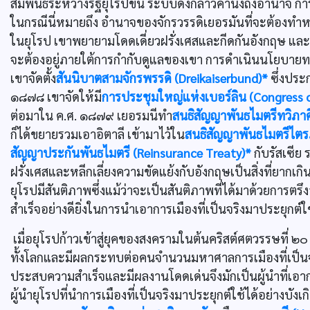
สัมพันธ์ระหว่างรัฐยุโรปขึ้น ระบบดังกล่าวคำนึงถึงอำนาจ การ
ในกรณีนี่หมายถึง อำนาจของจักรวรรดิเยอรมันที่จะต้องทำหน้
ในยุโรป เขาพยายามโดดเดี่ยวฝรั่งเศสและกีดกันอังกฤษ และ
จะต้องอยู่ภายใต้การกำกับดูแลของเขา การดำเนินนโยบาย
เขาจัดตั้ง
สันนิบาตสามจักรพรรดิ (Dreikaiserbund)*
ซึ่งประ
๑๘๗๘ เขาจัดให้มี
การประชุมใหญ่แห่งเบอร์ลิน (Congress o
ต่อมาใน ค.ศ. ๑๘๗๙ เยอรมนีทำ
สนธิสัญญาพันธไมตรีทวิภาคี
ก็ได้ขยายรวมเอาอิตาลี เข้ามาไว้ใน
สนธิสัญญาพันธไมตรีไตรภา
สัญญาประกันพันธไมตรี (Reinsurance Treaty)*
กับรัสเซีย 
ฝรั่งเศสและหลีกเลี่ยงความขัดแย้งกับอังกฤษเป็นสิ่งที่ยากเก
ยุโรปมีสันติภาพซึ่งแม้ว่าจะเป็นสันติภาพที่ได้มาด้วยการ
สำเร็จอย่างดียิ่งในการนำเอาการเมืองที่เป็นจริงมาประยุกต์
เมื่อยุโรปก้าวเข้าสู่ยุคของสงครามในต้นคริสต์ศตวรรษที่ 
ทั้งโลกและมีผลกระทบต่อคนจำนวนมหาศาลการเมืองที่เป็นจร
ประสบความสำเร็จและมีผลงานโดดเด่นจึงมักเป็นผู้นำที่เอาก
ผู้นำยุโรปที่นำการเมืองที่เป็นจริงมาประยุกต์ใช้ได้อย่างบั