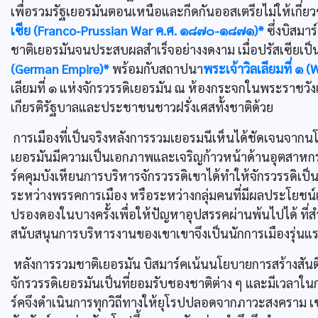
เพื่อรวมรัฐเยอรมันตอนเหนือและกีดกันออสเตรียไม่ให้เกี่
เซีย (Franco-Prussian War ค.ศ. ๑๘๗๐-๑๘๗๑)*
ซึ่งบิสมา
ชาติเยอรมันจนประสบผลสำเร็จอย่างงดงาม เมื่อปรัสเซียเป็น
(German Empire)*
พร้อมกับสถาปนา
พระเจ้าวิลเลียมที่ ๑
เลียมที่ ๑ แห่งจักรวรรดิเยอรมัน ณ ห้องกระจกในพระราชวังแว
เกียรติรัฐบาลและประชาชนชาวฝรั่งเศสทั้งชาติด้วย
การเมืองที่เป็นจริงหลังการรวมเยอรมนีเห็นได้ชัดเจนจากนโ
เยอรมันมีความเป็นเอกภาพและเจริญก้าวหน้าด้านอุตสาหก
ร์คคุมบังเหียนการบริหารจักรวรรดิเขาได้ทำให้จักรวรรดิเป
ระหว่างพรรคการเมือง หรือระหว่างกลุ่มคนที่มีผลประโยชน
ปรองดองในบางครั้งเพื่อให้ปัญหาอุปสรรคผ่านพ้นไปได้ ที
สนับสนุนการบริหารงานของเขาเขาจึงเป็นนักการเมืองรุ่นแ
หลังการรวมชาติเยอรมัน บิสมาร์คเน้นนโยบายการสร้างสันต
จักรวรรดิเยอรมันเป็นที่ยอมรับชองชาติต่าง ๆ และมีเวลา
ร์คจึงดำเนินการทุกวิถีทางให้ยุโรปปลอดจากภาวะสงคราม เ