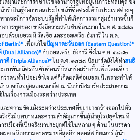
ได้มาและการรักษาไว้ซึ่งอำนาจรัฐให้อยู่ในภาวะที่สมดุล ซึ่ง
าที่เป็นผู้จัดการผลประโยชน์ที่ซื่อตรงให้กับประเทศต่าง ๆ
หากจะมีการจัดระบบรัฐที่ทำให้เกิดการรวมกลุ่มอำนาจขึ้นก็
ทางการทูตของเขาจึงมีความสลับซับซ้อนมาก ใน ค.ศ. ๑๘๗๓
กอบด้วยเยอรมนี รัสเซีย และออสเตรีย-ฮังการี ใน ค.ศ.
f Berlin)*
เพื่อแก้ไข
ปัญหาตะวันออก (Eastern Question)*
 (Dual Alliance)*
กับออสเตรีย-ฮังการี ซึ่งใน ค.ศ. ๑๘๘๒
คี (Triple Alliance)*
ใน ค.ศ. ๑๘๘๗ บิสมาร์คยังได้ทำ
สนธิ
ระบบพันธมิตรอันซับซ้อนที่บิสมาร์คสร้างขึ้นเพื่อโดดเดี่ยว
ินกว่าคนทั่วไปจะเข้าใจ แต่ก็เกิดผลดีต่อเยอรมนีเพราะทำให้
ตรึงอำนาจกันอยู่ตลอดเวลาก็ตาม นับว่าบิสมาร์คประสบความ
ใช้ในเรื่องการเมืองระหว่างประเทศ
๒๐ และความขัดแย้งระหว่างประเทศที่ขยายวงกว้างออกไปทั่ว
ิงจึงมีบทบาทและความสำคัญมากขึ้นผู้นำยุโรปยุคใหม่ที่
ารเมืองที่เป็นจริงมาประยุกต์ใช้ในหลาย ๆ ด้าน ในบรรดา
งเกิดผลเหนือความคาดหมายที่สุดคือ อดอล์ฟ ฮิตเลอร์ ผู้นำ