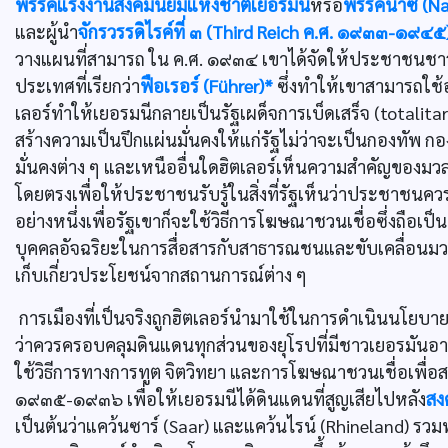
พรรคแรงงานสังคมนิยมแห่งชาติเยอรมัน
หรือ
พรรคนาซี (Nat
และผู้นำ
จักรวรรดิไรค์ที่ ๓ (Third Reich ค.ศ. ๑๙๓๓-๑๙๔๕
วางแผนที่สามารถ ใน ค.ศ. ๑๙๓๔ เขาได้จัดให้ประชาชนชา
ประเทศที่เรียกว่า
ฟือเรอร์ (Führer)*
ซึ่งทำให้เขาสามารถใช
เลอร์ทำให้เยอรมนีกลายเป็นรัฐเผด็จการเบ็ดเสร็จ (totali
สร้างความเป็นปึกแผ่นมั่นคงให้แก่รัฐไม่ว่าจะเป็นกองทัพ 
มั่นคงต่าง ๆ และเหนืออื่นใดฮิตเลอร์เห็นความสำคัญของม
โดยตรงเพื่อให้ประชาชนรับรู้ในสิ่งที่รัฐเห็นว่าประชาชน
อย่างหนึ่งเพื่อรัฐเขาก็จะใช้วิธีการโฆษณาชวนเชื่อซึ่งถือเป
บุคคลอัจฉริยะในการสื่อสารกับสาธารณชนและขับเคลื่อนม
เก็บเกี่ยวประโยชน์จากสถานการณ์ต่าง ๆ
การเมืองที่เป็นจริงถูกฮิตเลอร์นำมาใช้ในการดำเนินนโย
ว่าควรครอบคลุมดินแดนทุกส่วนของยุโรปที่มีชาวเยอรมันอาศัย
ใช้วิธีการทางการทูต จิตวิทยา และการโฆษณาชวนเชื่อเพื่อ
๑๙๓๕-๑๙๓๖ เพื่อให้เยอรมนีได้ดินแดนที่สูญเสียไปหลัง
สง
เป็นต้นว่าแคว้นซาร์ (Saar) และแคว้นไรน์ (Rhineland) รวมทั