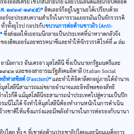
ึดครองออสเตรีย เชโกสโลวะเกีย และโปแลนด์และเกือบตลอด
r ค.ศ. ๑๙๓๙-๑๙๔๕)*
ฮิตเลอร์ก็อยู่ในฐานะได้เปรียบด้วย
ตเลอร์จะประสบความสำเร็จในการรวมเยอรมันเป็นจักรวรรดิ
ทั่วทั้งยุโรป กอปรกับ
ขบวนการต่อต้านชาวยิว (Anti-
)*
ซึ่งส่งผลให้เยอรมนีกลายเป็นประเทศที่น่าหวาดกลัวจึง
องฮิตเลอร์และพรรคนาซีและทำให้จักรวรรดิไรค์ที่ ๓ ล่ม
ต อามิลกาเร อันเดรอา มุสโสลีนี ซึ่งเป็นนายกรัฐมนตรีและ
-๑๙๔๓ และของสาธารณรัฐสังคมอิตาลี (Italian Social
ัทธิฟาสซิสต์ (Fascism)*
และทำให้อิตาลีตกอยู่ภายใต้อำนาจ
ำให้มุสโสลีนีสามารถแผ่ขยายอำนาจและอิทธิพลของลัทธิ
างไรก็ดี แม้มุสโสลีนีจะสามารถนำประเทศไปสู่ความเป็นปึก
รมนีไม่ได้ จึงทำให้มุสโสลีนีต้องทำงานหนักในการดำเนิน
สร้างชาติให้แข็งแกร่งและมีพลังอำนาจในการต่อรองกับนานา
ชาธิปไตย ทั้ง ๆ ที่เขาต่อต้านประชาธิปไตยและนิยมเผด็จการ