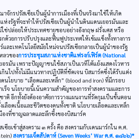
รปรัสเซียเป็นผู้นำการเมืองที่เป็นจริงมาใช้ให้เกิด
งรัฐที่จะทำให้ปรัสเซียเป็นผู้นำในดินแดนเยอรมันและ
ม่ใช่ปล่อยให้ประเทศชายขอบอย่างอังกฤษ ฝรั่งเศส หรือ
แรกด้วยการปรับปรุงและฟื้นฟูประเทศให้เข้มแข็งทั้งทางการ
และเทคโนโลยีสมัยใหม่จนปรัสเซียกลายเป็นผู้นำของรัฐ
มเหลวของ
การประชุมสภาแห่งชาติแฟรงก์เฟิร์ต (National
อรมัน เพราะปัญญาชนใช้สภาเป็นเวทีโต้แย้งแสดงโวหาร
กินไปทั้งไม่มีแนวทางปฏิบัติที่ชัดเจน บิสมาร์คซึ่งได้รับแต่ง
นดนโยบาย “เลือดและเหล็ก” (blood and iron) ที่มีกรอบ
สำเร็จ นโยบายนี้เน้นความสำคัญของการทำสงครามและการ
าติ อีกทั้งยังต้องอาศัยการวางแผนงานที่รัดกุมเป็นขั้นตอน
เลือดเนื้อและชีวิตของคนทั้งชาติ นโยบายเลือดและเหล็ก
รเมืองที่ชาญฉลาดและลึกซึ้งของบิสมาร์ค
ียเข้าสู่สงคราม ๓ ครั้ง คือ สงครามกับเดนมาร์กใน ค.ศ.
stein)
สงครามเจ็ดสัปดาห์ (Seven Weeks’ War ค.ศ. ๑๘๖๖)*