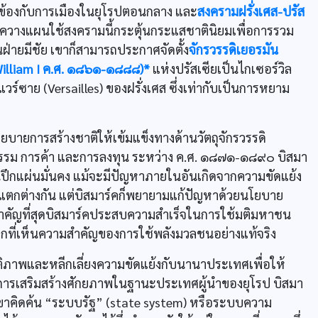
ยวข้องกับการเมืองในยุโรปตอนกลาง และ
สงครามฝรั่งเศส-ปรัส
ร์ควางแผนใช้สงครามนี้กระตุ้นกระแสชาตินิยมเพื่อการรวม
ฝ่ายมีชัย เขาก็สามารถประกาศจัดตั้ง
จักรวรรดิเยอรมัน
 (William I ค.ศ. ๑๘๖๑-๑๘๘๘)*
แห่งปรัสเซียเป็นไกเซอร์วิล
ร์ซาย (Versailles) ของฝรั่งเศส ซึ่งเท่ากับเป็นการหยาม
ยบายการสร้างชาติให้เข้มแข็งทางด้านวัตถุจักรวรรดิ
รรม การค้า และการลงทุน ระหว่าง ค.ศ. ๑๘๗๑-๑๘๙๐ บิสมา
็นปึกแผ่นมั่นคง แม้จะมีปัญหาภายในอันเกิดจากความขัดแย้ง
์แตกต่างกัน แต่บิสมาร์คก็พยายามแก้ปัญหาด้วยนโยบาย
่สำคัญที่สุดบิสมาร์คประสบความสำเร็จในการใช้มติมหาชน
รกที่เห็นความสำคัญของการใช้พลังมวลชนอย่างแท้จริง
ิภาพและหลีกเลี่ยงความขัดแย้งกับนานาประเทศเพื่อให้
ในการเสริมสร้างศักยภาพในฐานะประเทศผู้นำของยุโรป บิสมา
ขาคิดค้น “ระบบรัฐ” (state system) หรือระบบความ