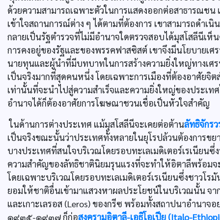
ด้วยความสามารถเฉพาะตัวในการแสดงออกต่อสาธารณชน เขา
เข้าใจสถานการณ์ต่าง ๆ ได้ตามที่ต้องการ เขาสามารถดำเน
กลายเป็นรัฐตำรวจที่ไม่มีอำนาจใดตรวจสอบได้มุสโสลีนี
การคงอยู่ของรัฐและของพรรคฟาสซิสต์ เขาจึงมีนโยบายเศรษ
นายทุนและผู้นำที่มีบทบาทในการสร้างความยิ่งใหญ่ทางเศรษฐกิจ
เป็นจริงมากที่สุดคนหนึ่ง โดยเฉพาะการเมืองที่ต้องอาศัย
เท่านั้นที่จะนำไปสู่ความสำเร็จและความยิ่งใหญ่ของประเ
อำนาจได้ก็ต้องอาศัยการโฆษณาชวนเชื่อเป็นหัวใจสำคัญ
ในด้านการต่างประเทศ แม้มุสโสลีนีจะเคยต่อต้าน
ลัทธิจักร
เป็นจริงขณะนั้นว่าประเทศทั้งหลายในยุโรปล้วนต้องการข
บางประเทศที่สนใจบริเวณโดยรอบทะเลเมดิเตอร์เรเนียนซึ่งรวม
ความสำคัญของลัทธิชาตินิยมรุนแรงที่จะทำให้อิตาลีพร้
โดยเฉพาะบริเวณโดยรอบทะเลเมดิเตอร์เรเนียนซึ่งชาวโรมันเ
ยอมให้ชาติอื่นเข้ามาแสวงหาผลประโยชน์ในบริเวณนั้น จาก 
และเกาะเลรอส (Leros) ของกรีซ พร้อมทั้งสถาปนาอำนาจอย
๑๙๓๕-๑๙๓๗ ก็ก่อ
สงครามอิตาลี-เอธิโอเปีย (Italo-Ethiop