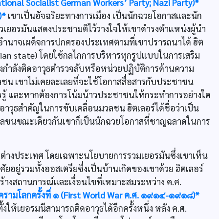
ional Socialist German Workers’ Party; Nazi Party)*
)*
เขาเป็นอัจฉริยะทางการเมือง เป็นนักฉวยโอกาสและนัก
วเยอรมันแสดงประชามติไว้วางใจให้เขาดำรงตำแหน่งผู้นำ
้อำนาจเผด็จการปกครองประเทศตามที่เขาปรารถนาได้ ฮิต
tarian state) โดยใช้กลไกการบริหารทุกรูปแบบในการเสริม
กองกำลังติดอาวุธตำรวจลับหรือหน่วยปฏิบัติการด้านความ
วลชน เขาไม่เคยละเลยที่จะใช้โอกาสสื่อสารกับประชาชน
ควรรู้ และหากต้องการโน้มน้าวประชาชนให้กระทำการอย่างใด
็นอาวุธสำคัญในการขับเคลื่อนมวลชน ฮิตเลอร์ได้ชื่อว่าเป็น
วลชนขณะเดียวกันเขาก็เป็นนักฉวยโอกาสที่ชาญฉลาดในการ
บายต่างประเทศ โดยเฉพาะนโยบายการรวมเยอรมันซึ่งเขาเห็น
อยู่รวมทั้งออสเตรียซึ่งเป็นบ้านเกิดของเขาด้วย ฮิตเลอร์
สร้างสถานการณ์และเงื่อนไขที่เหมาะสมระหว่าง ค.ศ.
ครามโลกครั้งที่ ๑ (First World War ค.ศ. ๑๙๑๔-๑๙๑๘)*
้งให้เยอรมนีสามารถติดอาวุธได้อีกครั้งหนึ่ง หลัง ค.ศ.