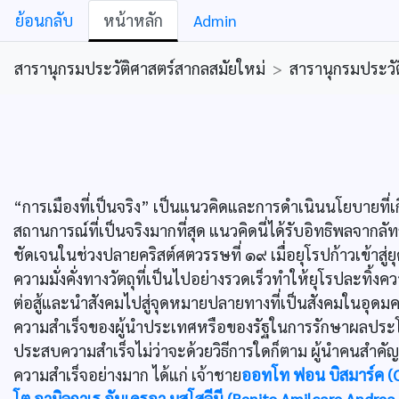
ย้อนกลับ
หน้าหลัก
Admin
สารานุกรมประวัติศาสตร์สากลสมัยใหม่
>
สารานุกรมประวัต
“การเมืองที่เป็นจริง” เป็นแนวคิดและการดำเนินนโยบายที่เ
สถานการณ์ที่เป็นจริงมากที่สุด แนวคิดนี่ได้รับอิทธิพลจากลัท
ชัดเจนในช่วงปลายคริสต์ศตวรรษที่ ๑๙ เมื่อยุโรปก้าวเข้าสู่
ความมั่งคั่งทางวัตถุที่เป็นไปอย่างรวดเร็วทำให้ยุโรปละทิ
ต่อสู้และนำสังคมไปสู่จุดหมายปลายทางที่เป็นสังคมในอุดมค
ความสำเร็จของผู้นำประเทศหรือของรัฐในการรักษาผลประ
ประสบความสำเร็จไม่ว่าจะด้วยวิธีการใดก็ตาม ผู้นำคนสำคัญ
ความสำเร็จอย่างมาก ได้แก่ เจ้าชาย
ออทโท ฟอน บิสมาร์ค (
โต อามิลกาเร อันเดรอา มุสโสลีนี (Benito Amilcare Andrea