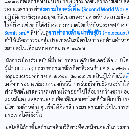
๑๙๓๖ ฮิตเลอร์ดำเนินนโยบายเชิงรุกมากขึ้นด้วยการเข้าย
ระยะเวลาการทำ
สงครามโลกครั้งที่ ๒ (Second World Wa
ปฏิบัติการเชิงรุกและยุทธวิธีแบบสงครามสายฟ้าแลบ แม้ฮิ
ไรค์ที่ ๓ แต่เขาก็ได้สร้างความหวาดวิตกให้กับประเทศต่าง ๆ 
Semitism)*
ที่นำไปสู่
การทำลายล้างเผ่าพันธุ์ยิว (Holocaust
ทำให้เกิดการรวมกลุ่มประเทศพันธมิตรในการต่อต้านอำนาจข
สลายลงในเดือนพฤษภาคม ค.ศ. ๑๙๔๕
นักการเมืองร่วมสมัยที่มีบทบาทควบคู่กับฮิตเลอร์ คือ เบนีโ
ผู้นำ (II Duce) ของราชอาณาจักรอิตาลีระหว่าง ค.ศ. ๑๙๒๒
Republic) ระหว่าง ค.ศ. ๑๙๔๓-๑๙๔๕ เขาเป็นผู้ให้กำเนิด
ล
เผด็จการอย่างเข้มงวดของลัทธินี้ การร่วมมือกับฮิตเลอร์ท
ฟาสซิสต์ในระหว่างสงครามโลกออกไปได้อย่างกว้างขวาง อย่
แผ่นมั่นคง แต่สถานะของอิตาลีในสายตาโลกก็ยังเทียบกับเยอ
นโยบายด้านต่าง ๆ เพื่อให้อิตาลี ประสบความสำเร็จในการ
ประเทศได้ดียิ่งขึ้น
มุสโสลีนีก้าวขึ้นสู่อำนาจด้วยวิถีทางที่ดูเหมือนจะเป็นประ