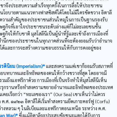
จึงประสบความสำเร็จทุกครั้งในการลื่อให้ประชาชน
ินนโยบายตามแนวทางฟาสซิสต์ได้โดยไม่มีใครขัดขวาง อิตาลี
เห็นความสำคัญของประชาชนส่วนใหญ่ในการเป็นฐานรองรับ
ฐกิจที่เอาใจประชาชนระดับล่างแต่ก็ไม่ละเลยชนชั้น
ให้กับชาติ มุสโสลีนีเป็นผู้นำที่รู้และเข้าถึงการเมืองที่
จิตสำนึกชองประชาชนในทุกภาคส่วนที่จะต้องยอมรับว่าอำนาจ
ทศได้และการจะสร้างความชอบธรรมให้กับการคงอยู่ของ
วรรดินิยม (imperialism)*
และสงครามแต่เขาก็ยอมรับสภาพที่
ยายบทบาทและอิทธิพลของตนให้กว้างขวางที่สุด โดยอาจมี
ถึงแอฟริกาด้วย การเมืองที่เป็นจริงทำให้มุสโสลีนีเห็น
อมจะรุกรานหรือทำสงครามขยายอำนาจและอิทธิพลของประเทศ
คยเรียกว่า “ทะเลของเรา” (Our Sea) เขาเห็นว่าไม่ควร
ค.ศ. ๑๙๒๓ อิตาลีได้เริ่มทำสงครามยึดเกาะคอร์ฟู (Corfu)
่างหลวม ๆ ในลิเบียและแอฟริกาตอนเหนือ ระหว่าง ค.ศ.
ian War)*
ซึ่งแม้อิตาลีจะประสบชัยชนะแตกได้รับการ