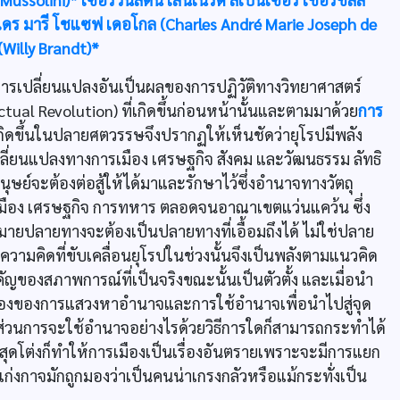
ดร มารี โชแซฟ เดอโกล (Charles André Marie Joseph de
 (Willy Brandt)*
การเปลี่ยนแปลงอันเป็นผลของการปฏิวัติทางวิทยาศาสตร์
ctual Revolution) ที่เกิดขึ้นก่อนหน้านั้นและตามมาด้วย
การ
่เกิดขึ้นในปลายศตวรรษจึงปรากฏให้เห็นชัดว่ายุโรปมีพลัง
ปลี่ยนแปลงทางการเมือง เศรษฐกิจ สังคม และวัฒนธรรม ลัทธิ
นุษย์จะต้องต่อสู้ให้ได้มาและรักษาไว้ซึ่งอำนาจทางวัตถุ
มือง เศรษฐกิจ การทหาร ตลอดจนอาณาเขตแว่นแคว้น ซึ่ง
ุดหมายปลายทางจะต้องเป็นปลายทางที่เอื้อมถึงได้ ไม่ใช่ปลาย
งความคิดที่ขับเคลื่อนยุโรปในช่วงนั้นจึงเป็นพลังตามแนวคิด
ัญของสภาพการณ์ที่เป็นจริงขณะนั้นเป็นตัวตั้ง และเมื่อนำ
รื่องของการแสวงหาอำนาจและการใช้อำนาจเพื่อนำไปสู่จุด
่วนการจะใช้อำนาจอย่างไรด้วยวิธีการใดก็สามารถกระทำได้
างสุดโต่งก็ทำให้การเมืองเป็นเรื่องอันตรายเพราะจะมีการแยก
เก่งกาจมักถูกมองว่าเป็นคนน่าเกรงกลัวหรือแม้กระทั่งเป็น