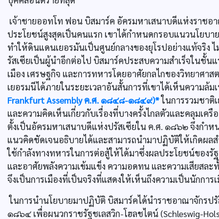
เจ้าชายออทโท ฟอน บิสมาร์ค อัครมหาเสนาบดีแห่งราชอาณาจัก
ประโยชน์สูงสุดเป็นคนแรก เขาได้กำหนดกรอบแนวนโยบายแห่
ทำให้ดินแดนเยอรมันเป็นศูนย์กลางของยุโรปอย่างแท้จริง ไ
รัสเซียเป็นผู้นำอีกต่อไป บิสมาร์คประสบความสำเร็จในชั้น
เมือง เศรษฐกิจ และการทหารโดยอาศัยกลไกของวิทยาศาสตร์
เยอรมนีได้ภายในระยะเวลาอันสั้นการที่เขาได้เห็นความล้
Frankfurt Assembly ค.ศ. ๑๘๔๘-๑๘๔๙)*
ในการรวมชาติเย
และความคิดเห็นเกี่ยวกับเรื่องที่บางครั้งไกลตัวและคลุมเครือเ
ตั้งเป็นอัครมหาเสนาบดีแห่งปรัสเซียใน ค.ศ. ๑๘๖๒ จึงกำห
แนวคิดชัดเจนอธิบายได้และสามารถนำมาปฏิบัติให้เกิดผล
ใช้กำลังทางทหารในการต่อสู้ให้ได้มาซึ่งผลประโยชน์ของรัฐช
และอาศัยพลังความเข้มแข็ง ความอดทน และความเสียสละทั้ง
จึงเป็นการเมืองที่เป็นจริงที่แสดงให้เห็นถึงความเป็นนักกา
ในการนำนโยบายมาปฏิบัติ บิสมาร์คได้นำราชอาณาจักรปรัสเซ
๑๘๖๔ เพื่อผนวกราชรัฐชเลสวิก-โฮลชไตน์ (Schleswig-Hol