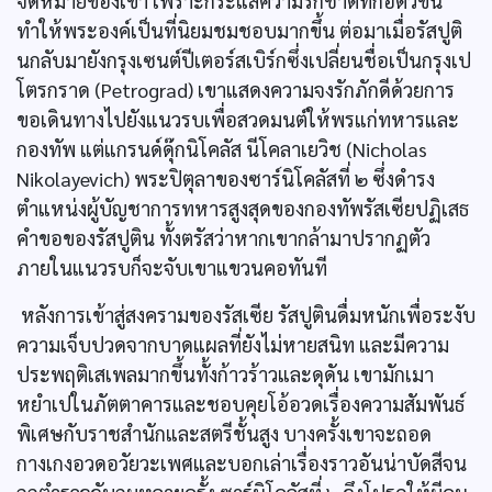
จดหมายของเขา เพราะกระแสความรักชาติที่ก่อตัวขึ้น
ทำให้พระองค์เป็นที่นิยมชมชอบมากขึ้น ต่อมาเมื่อรัสปูติ
นกลับมายังกรุงเซนต์ปีเตอร์สเบิร์กซึ่งเปลี่ยนชื่อเป็นกรุงเป
โตรกราด (Petrograd) เขาแสดงความจงรักภักดีด้วยการ
ขอเดินทางไปยังแนวรบเพื่อสวดมนต์ให้พรแก่ทหารและ
กองทัพ แต่แกรนด์ดุ๊กนิโคลัส นีโคลาเยวิช (Nicholas
Nikolayevich) พระปิตุลาของซาร์นิโคลัสที่ ๒ ซึ่งดำรง
ตำแหน่งผู้บัญชาการทหารสูงสุดของกองทัพรัสเซียปฏิเสธ
คำขอของรัสปูติน ทั้งตรัสว่าหากเขากล้ามาปรากฏตัว
ภายในแนวรบก็จะจับเขาแขวนคอทันที
หลังการเข้าสู่สงครามของรัสเซีย รัสปูตินดื่มหนักเพื่อระงับ
ความเจ็บปวดจากบาดแผลที่ยังไม่หายสนิท และมีความ
ประพฤติเสเพลมากขึ้นทั้งก้าวร้าวและดุดัน เขามักเมา
หยำเปในภัตตาคารและชอบคุยโอ้อวดเรื่องความสัมพันธ์
พิเศษกับราชสำนักและสตรีชั้นสูง บางครั้งเขาจะถอด
กางเกงอวดอวัยวะเพศและบอกเล่าเรื่องราวอันน่าบัดสีจน