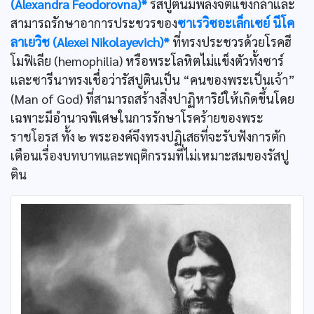
(Alexandra Feodorovna)*
รัสปูตินมีพลังจิตแข็งกล้าและ
สามารถรักษาอาการประชวรของ
ซาเรวิซอะเล็กเซย์ นีโค
ลาเยวิช (Alexei Nikolayevich)*
ที่ทรงประชวรด้วยโรคฮี
โมฟิเลีย (hemophilia) หรือพระโลหิตไม่แข็งตัวทั้งซาร์
และซารีนาทรงเชื่อว่ารัสปูตินเป็น “คนของพระเป็นเจ้า”
(Man of God) ที่สามารถสร้างสิ่งปาฏิหาริย์ให้เกิดขึ้นโดย
เฉพาะมีอำนาจพิเศษในการรักษาโรคร้ายของพระ
ราชโอรส ทั้ง ๒ พระองค์จึงทรงปฏิเสธที่จะรับฟังการตัก
เตือนเรื่องบทบาทและพฤติกรรมที่ไม่เหมาะสมของรัสปู
ติน