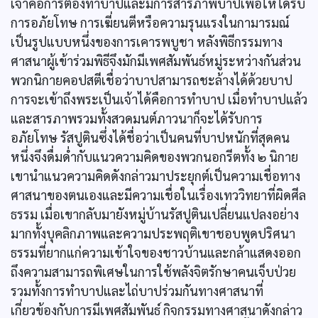
เจ้าคือการต้องทำบาปและมีการสารภาพบาปเพื่อให้ได้รับ
การอภัยโทษ การเฆี่ยนตีหรือความรุนแรงในกามารมณ์
เป็นรูปแบบหนึ่งของการเคารพบูชา หลังพิธีกรรมทาง
ศาสนาผู้เข้าร่วมพิธีจึงมักมีเพศสัมพันธ์หมู่ระหว่างกันส่วน
พวกนิกายคอปสตีเชื่อว่าบาปสามารถชะล้างได้ด้วยบาป
การจะเข้าถึงพระเป็นเจ้าได้คือการทำบาป เมื่อทำบาปแล้ว
และสารภาพรวมทั้งสวดมนต์ภาวนาก็จะได้รับการ
อภัยโทษ รัสปูตินซึ่งได้ชื่อว่าเป็นคนที่บาปหนักที่สุดคน
หนึ่งจึงดื่มดํ่ากับแนวความคิดของพวกนอกรีตทั้ง ๒ นิกาย
เขานำแนวความคิดดังกล่าวมาประยุกต์เป็นความเชื่อทาง
ศาสนาของตนเองและมีความเชื่อในเรื่องเทววิทยาที่ผิดศีล
ธรรม เมื่อเขากลับมายังหมู่บ้านรัสปูตินเปลี่ยนแปลงอย่าง
มากทั้งบุคลิกภาพและความประพฤติเขาชอบพูดปริศนา
ธรรมที่ยากแก่ความเข้าใจของชาวบ้านและกล้าแสดงออก
ถึงความสามารถพิเศษในการใช้พลังจิตรักษาคนเจ็บป่วย
รวมทั้งการทำบาปและไถ่บาปร่วมกันทางศาสนาที่
เกี่ยวข้องกับการมีเพศสัมพันธ์ กิจกรรมทางศาสนาดังกล่าว