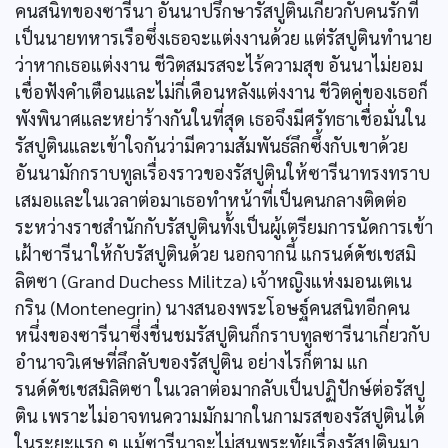
คนสนิทของซารีนา อันนาปรึกษารัสปูตินเกี่ยวกับคนรักที่
เป็นนายทหารเรือซึ่งเธอจะแต่งงานด้วย แต่รัสปูตินทำนาย
ว่าหากเธอแต่งงาน ชีวิตสมรสจะไร้ความสุข อันนาไม่ยอม
เชื่อฟังคำเตือนและไม่กี่เดือนหลังแต่งงาน ชีวิตคู่ของเธอก็
พังพินาศและหย่าร้างกันในที่สุด เธอจึงมีศรัทธาเชื่อมั่นใน
รัสปูตินและเข้าใจกันว่ามีความสัมพันธ์ลึกซึ้งกับเขาด้วย
อันนามักกราบทูลเรื่องราวของรัสปูตินให้ซารีนาทรงทราบ
เสมอและในเวลาต่อมาเธอทำหน้าที่เป็นคนกลางติดต่อ
ระหว่างราชสำนักกับรัสปูตินทั้งเป็นผู้เตรียมการนัดการเข้า
เฝ้าซารีนาให้กับรัสปูตินด้วย นอกจากนี้ แกรนด์ดัชเชสมิ
ลิตซา (Grand Duchess Militza) เจ้าหญิงแห่งมอนเตเน
กริน (Montenegrin) นางสนองพระโอษฐ์คนสนิทอีกคน
หนึ่งของซารีนาซึ่งชื่นชมรัสปูตินก็กราบทูลซารีนาเกี่ยวกับ
อำนาจวิเศษที่ลึกลับของรัสปูติน อย่างไรก็ตาม แก
รนด์ดัชเชสมิลิตซา ในเวลาต่อมากลับเป็นปฏิปักษ์ต่อรัสปู
ติน เพราะไม่อาจทนความมักมากในกามรสของรัสปูตินได้
ในระยะแรก ๆ แม้ซารีนาจะไม่สนพระทัยเรื่องรัสปูตินมา