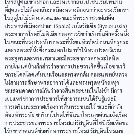
ให้รัสปูตินเข้าเฝ้าอีก และให้เขากลับไปไซบีเรียให้นาน
ที่สุดและไม่ต้องกลับมาเมืองหลวงอีกจนกว่าจะทรงเรียกหา
ในฤดูใบไม้ผลิ ค.ศ. ๑๙๑๒ ขณะที่พระราชวงศ์เสด็จ
ประพาสที่เมืองสปาลา (Spala) เบโลรัสเซีย (Byelorussia)
พระอาการโรคฮีโมฟิเลีย ของซาเรวิชกำเริบขึ้นอีกครั้งหนึ่ง
ในขณะที่ทรงประทับรถพระที่นั่งชมทิวทัศน์ ถนนที่ขรุขระ
และรถพระที่นั่งซึ่งกระแทกไปมาทำให้ทรงปวดบริเวณ
พระอุทรและพระเพลาและมีพระอาการตกพระโลหิต
ภายใน แต่บ้างก็กล่าวว่าอาการประชวรเกิดขึ้นเมื่อซาเรวิ
ชกระโดดโลดเต้นบนเรือและทรงหกล้ม คณะแพทย์หลวง
ไม่สามารถรักษาพระอาการได้และทรงทรุดหนักลงทุก
ขณะจนคาดการณ์กันว่าอาจสิ้นพระชนม์ในไม่ช้า มีการ
เผยแพร่ข่าวการประชวรให้สาธารณชนได้รับรู้และมี
การเตรียมประกาศเรื่องการสิ้นพระชนม์ไว้ ขณะที่กำลัง
ท้อแท้พระทัย ซารีนาโปรดให้อันนาโทรเลขด่วนแจ้งเรื่อง
การประชวรของพระราชโอรสแก่รัสปูตินที่ไซบีเรียเพื่อขอ
ให้เขาสวดมนต์ช่วยรักษาพระราชโอรส รัสปูตินโทรเลข