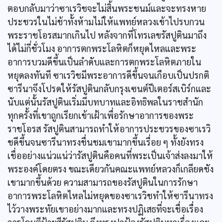
ตอบกลับมาว่าซาเรวิชจะไม่สิ้นพระชนม์และจะทรงหาย
ประชวรในไม่ช้าทั้งห้ามไม่ให้แพทย์หลวงเข้าไปรบกวน
พระราชโอรสมากเกินไป หลังจากที่โทรเลขรัสปูตินมาถึง
ได้ไม่กี่ชั่วโมง อาการตกพระโลหิตก็หยุดไหลและพระ
อาการบวมดีขึ้นเป็นลำดับและการตกพระโลหิตภายใน
หยุดลงทันที ซาเรวิชมีพระอาการดีขึ้นจนเกือบเป็นปรกติ
ซารีนาจึงโปรดให้รัสปูตินกลับกรุงเซนต์ปีเตอร์สเบิร์กและ
นับแต่นั้นรัสปูตินเริ่มมีบทบาทและอิทธิพลในราชสำนัก
ทุกครั้งที่เขาถูกเรียกเข้าเฝ้าเพื่อรักษาอาการของพระ
ราชโอรส รัสปูตินสามารถทำให้อาการประชวรของซาเรวิ
ชดีขึ้นจนซารีนาทรงชื่นชมเขามากขึ้นเรื่อย ๆ ทั้งยังทรง
เชื่ออย่างแน่วแน่ว่ารัสปูตินคือคนที่พระเป็นเจ้าส่งลงมาให้
พระองค์โดยตรง ขณะเดียวกันคณะแพทย์หลวงก็เกลียดชัง
เขามากขึ้นด้วย ความสามารถของรัสปูตินในการรักษา
อาการพระโลหิตไหลไม่หยุดของซาเรวิชทำให้ซารีนาทรง
ไว้วางพระทัยเขาอย่างมากและทรงปฏิเสธที่จะเชื่อเรื่อง