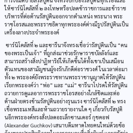
การโจมตีป้ายสีรัสปูติน จึงทรงปกป้องรัสปูตินทุกเรื่องและ
ให้ซาร์นิโคลัสที่ ๒ ลงโทษหรือปลดข้าราชการและข้าราช
บริพารที่ต่อต้านรัสปูตินออกจากตำแหน่ง พระนาง พระ
ราชโอรสและพระราชธิดาทุกพระองค์ต่างมีรูปรัสปูตินเป็น
เครื่องลางประจำพระองค์
ซาร์นิโคลัสที่ ๒ และซารีนาจึงทรงเชื่อว่ารัสปูตินเป็น “คน
ของพระเป็นเจ้า” ที่ถูกส่งมาช่วยรักษาราชบัลลังก์และ
สามารถสร้างสิ่งปาฏิหาริย์ให้เกิดขึ้นได้ทั้งเขาเป็นเสมือน
ตัวแทนของสามัญชนผู้จงรักภักดีต่อราชวงศ์ ในเวลาต่อมา
ทั้ง ๒ พระองค์ยังพระราชทานพระราชานุญาตให้รัสปูติน
เรียกพระองค์ว่า “พ่อ” และ “แม่” ซารีนาโปรดให้รัสปูติน
ถวายการดูแลอาการพระราชโอรสอย่างใกล้ชิดและต่อ
ต้านฝ่ายตรงข้ามรัสปูตินอย่างรุนแรง ซาร์นิโคลัสที่ ๒ ทรง
เชื่อพระมเหสีและห้ามถวายรายงานใด ๆ เกี่ยวกับรัสปูติ
นอีกพระองค์ทรงสั่งปลดอะเล็กซานเดอร์ กุชคอฟ
(Alexander Guchkov) เสนาบดีมหาดไทยคนใหม่ด้วยข้อ