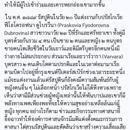
ทำให้มีผู้ไปเข้าร่วมและเคารพยกย่องเขามากขึ้น
ใน ค.ศ. ๑๘๘๙ รัสปูตินในวัย ๒๐ ปีแต่งงานกับปรัสโกเวีย
ฟีโอโดรอฟนา ดูโบรวีนา (Praskovia Fyodorovna
Dubrovina) สาวชาวนาวัย ๒๓ ปีที่รักและศรัทธาเขา ทั้งคู่มี
บุตรด้วยกันรวม ๔ คน เป็นชาย ๒ คนและหญิง ๒ คนบุตร
ชายคนโตเสียชีวิตในวัยเยาว์และดิมีตรีบุตรอีกคนหนึ่งมี
ร่างกายไม่สมประกอบ ส่วนมาเรียและวาร์วารา (Varvara)
บุตรสาว ๒ คนเติบโตตามปรกติและในเวลาต่อมามาเรีย
ตามบิดาไปอยู่ที่กรุงเซนต์ปีเตอร์สเบิร์กช่วงเวลาระยะหนึ่ง
แม้จะแต่งงานแล้วแต่รัสปูตินก็ยังคงมีความสัมพันธ์กับผู้
หญิงคนอื่น ๆ ไม่เลือกหน้า ปรัสโกเวียไม่ได้หึงหวงเพราะ
เห็นว่าสามีมีส่วนช่วยผู้หญิงเหล่านั้นให้พันบาปและเขาก็มี
พลังทางเพศเพียงพอที่จะให้ความสุขอย่างเหลือล้นแก่ผู้
หญิง ทุกคน อย่างไรก็ตาม ข่าวและกิจกรรมทางศาสนาที่
อื้อฉาวทำให้องค์การศาสนจักรมีมติแต่งตั้งคณะกรรมการ
ศาสนา ไต่สวนรัสปูตินและตัดสินว่าเขาสร้างความเสื่อมเสีย