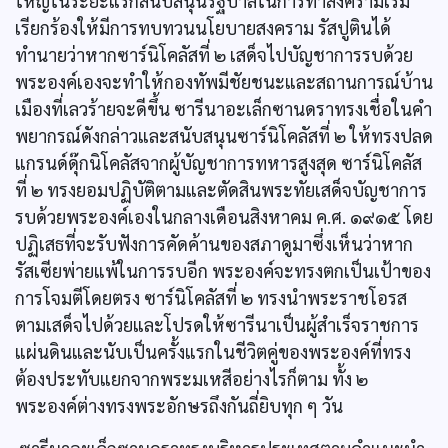
ใหญ่ในระยะแรกสนับสนุนรัฐบาลในการทำสงครามเริ่ม
เรียกร้องให้มีการทบทวนนโยบายสงคราม รัสปูตินได้
ทำนายว่าหากซาร์นิโคลัสที่ ๒ เสด็จไปบัญชาการรบด้วย
พระองค์เองจะทำให้กองทัพมีชัยชนะและสถานการณ์บ้าน
เมืองที่เลวร้ายจะดีขึ้น ซารีนาอะเล็กซานดราทรงเชื่อในคำ
พยากรณ์ดังกล่าวและสนับสนุนซาร์นิโคลัสที่ ๒ ให้ทรงปลด
แกรนด์ดุ๊กนิโคลัสจากผู้บัญชาการทหารสูงสุด ซาร์นิโคลัส
ที่ ๒ ทรงยอมปฏิบัติตามและตัดสินพระทัยเสด็จบัญชาการ
รบด้วยพระองค์เองในกลางเดือนสิงหาคม ค.ศ. ๑๙๑๕ โดย
ปฏิเสธที่จะรับฟังการคัดค้านของสภาดูมาซึ่งเห็นว่าหาก
รัสเซียพ่ายแพ้ในการรบอีก พระองค์จะทรงตกเป็นเป้าของ
การโจมตีโดยตรง ซาร์นิโคลัสที่ ๒ ทรงนำพระราชโอรส
ตามเสด็จไปด้วยและโปรดให้ซารีนาเป็นผู้สำเร็จราชการ
แผ่นดินและนับเป็นครั้งแรกในชีวิตคู่ของพระองค์ที่ทรง
ต้องประทับแยกจากพระมเหสีอย่างไรก็ตาม ทั้ง ๒
พระองค์ต่างทรงพระอักษรถึงกันถี่ยิบทุก ๆ วัน