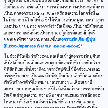
ๆ ที่ผูกพันกันด้วยระบบพันธไมตรีก็ทยอยประกาศสงคราม
ต่อกันจนความขัดแย้งทางการเมืองระหว่างประเทศพัฒนา
เป็นมหาสงคราม (Great War) หรือสงครามโลกครั้งที่ ๑
ในที่สุด ซาร์นิโคลัสที่ ๒ ซึ่งได้รับการสนับสนุนจากสภาดูมา
และประชาชนทรง คาดหวังว่ารัสเซียจะเป็นฝ่ายมีชัยชนะ
และสงครามครั้งนี้จะเป็นการกอบกู้เกียรติและศักดิ์ศรี
ของกองทัพจากความพ่ายแพ้ใน
สงครามรัสเซีย-ญี่ปุ่น
(Russo-Japanese War ค.ศ. ๑๙๐๔-๑๙๐๕)*
ในช่วงที่รัสเซียกำลังระดมพลเพื่อเข้าสู่สงครามรัสปูตินก
ลับไปเยี่ยมบ้านเกิดและเขาถูกอดีตคนรักซึ่งป่วยด้วยโรค
ซิฟิลิสที่เธอเข้าใจว่าติดมาจากรัสปูตินใช้มีดจ้วงแทงและ
กรีดหน้าอกเขาเป็นแผลลึก รัสปูตินเกือบเสียชีวิตและต้อง
พักฟื้นรักษาตัวที่โรงพยาบาลนานกว่า ๑ เดือนเขามี
จดหมายกราบทูลเตือนซาร์นิโคลัสที่ ๒ ว่า หากพระองค์นำ
รัสเซียเข้าสู่สงคราม ความพินาศหายนะและธารเลือดจะ
ไหลนองทั่วรัสเซีย แต่ซาร์นิโคลัสที่ ๒ ทรงเพิกเฉยต่อ