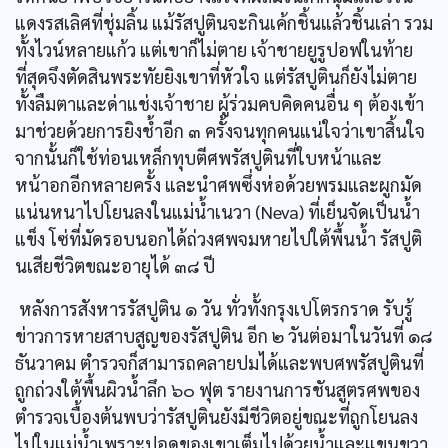
แดงรสเลิศที่ชุ่มลิ้น แม้รัสปูตินจะกินเค้กชิ้นแล้วชิ้นเล่า รวม
ทั้งไวน์หลายแก้ว แต่เขาก็ไม่ตาย เจ้าชายยูรูปอฟในท้าย
ที่สุดจึงตัดสินพระทัยยิงเขาที่หัวใจ แต่รัสปูตินก็ยังไม่ตาย
ทั้งลืมตาและด่าแช่งเจ้าชาย ผู้ร่วมคบคิดคนอื่น ๆ ต้องเข้า
มาช่วยด้วยการยิงชํ้าอีก ๓ ครั้งจนทุกคนแน่ใจว่าเขาสิ้นใจ
จากนั้นก็ใช้ท่อนเหล็กทุบตีศพรัสปูตินที่ใบหน้าและ
หน้าอกอีกหลายครั้ง และนำศพซึ่งห่อด้วยพรมและผูกมัด
แน่นหนาไปโยนลงในแม่น้ำเนวา (Neva) ที่เย็นจัดเป็นน้ำ
แข็ง โซ่ที่มัดรอบนอกได้ถ่วงศพจมหายไปใต้พื้นน้ำ รัสปูติ
นเสียชีวิตขณะอายุได้ ๓๘ ปี
หลังการสังหารรัสปูติน ๑ วัน ทั่วทั้งกรุงเปโตรกราด รับรู้
ข่าวการหายสาบสูญของรัสปูติน อีก ๒ วันต่อมาในวันที่ ๑๘
ธันวาคม ตำรวจก็สามารถคลายปมได้และพบศพรัสปูตินที่
ถูกถ่วงใต้พื้นผิวน้ำลึก ๖๐ ฟุต รายงานการชันสูตรศพของ
ตำรวจเบื้องต้นพบว่ารัสปูตินยังมีชีวิตอยู่ขณะที่ถูกโยนลง
ไปในแม่น้ำเพราะปอดของเขาเต็มไปด้วยน้ำและแขนขวา