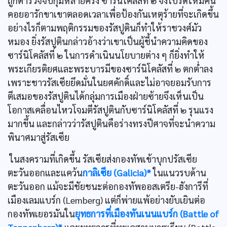
ถูกตำรวจจับกุมหลายครั้ง ซาร์นิโคลัสที่ ๒ จึงโปรดให้มีคน
คอยอารักขาเขาตลอดเวลาเพื่อป้องกันเหตุร้ายที่จะเกิดขึ้น
อย่างไรก็ตามพฤติกรรมของรัสปูตินก็ทำให้ราชวงศ์มัว
หมอง ยิ่งรัสปูตินกล่าวอ้างว่าเขาเป็นผู้ชี้นำความคิดของ
ซาร์นิโคลัสที่ ๒ ในการดำเนินนโยบายต่าง ๆ ก็ยิ่งทำให้
พระเกียรติยศและพระบารมีของซาร์นิโคลัสที่ ๒ ตกตํ่าลง
เพราะชาวรัสเซียยึดมั่นในยศคักดิ์และไม่อาจยอมรับการ
ตีเสมอของรัสปูตินได้กลุ่มการเมืองฝ่ายซ้ายจึงเห็นเป็น
โอกาสเคลื่อนไหวโจมตีรัสปูตินกับซาร์นิโคลัสที่ ๒ รุนแรง
มากขึ้น และกล่าวว่ารัสปูตินคือร่างทรงปีศาจที่จะนำความ
พินาศมาสู่รัสเซีย
ในสงครามที่เกิดขึ้น รัสเซียส่งกองทัพเข้าบุกปรัสเซีย
ตะวันออกและแคว้น
กาลิเซีย (Galicia)*
ในแนวรบด้าน
ตะวันออก แม้จะมีชัยชนะต่อกองทัพออสเตรีย-ฮังการีที่
เมืองเลมแบร์ก (Lemberg) แต่ก็พ่ายแพ้อย่างยับเยินต่อ
กองทัพเยอรมันใน
ยุทธการที่เมืองทันเนนแบร์ก (Battle of