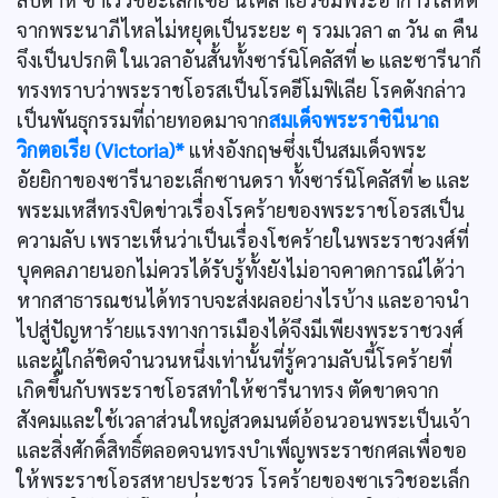
จากพระนาภีไหลไม่หยุดเป็นระยะ ๆ รวมเวลา ๓ วัน ๓ คืน
จึงเป็นปรกติ ในเวลาอันสั้นทั้งซาร์นิโคลัสที่ ๒ และซารีนาก็
ทรงทราบว่าพระราชโอรสเป็นโรคฮีโมฟิเลีย โรคดังกล่าว
เป็นพันธุกรรมที่ถ่ายทอดมาจาก
สมเด็จพระราชินีนาถ
วิกตอเรีย (Victoria)*
แห่งอังกฤษซึ่งเป็นสมเด็จพระ
อัยยิกาของซารีนาอะเล็กซานดรา ทั้งซาร์นิโคลัสที่ ๒ และ
พระมเหสีทรงปิดข่าวเรื่องโรคร้ายของพระราชโอรสเป็น
ความลับ เพราะเห็นว่าเป็นเรื่องโชคร้ายในพระราชวงศ์ที่
บุคคลภายนอกไม่ควรได้รับรู้ทั้งยังไม่อาจคาดการณ์ได้ว่า
หากสาธารณชนได้ทราบจะส่งผลอย่างไรบ้าง และอาจนำ
ไปสู่ปัญหาร้ายแรงทางการเมืองได้จึงมีเพียงพระราชวงศ์
และผู้ใกล้ชิดจำนวนหนึ่งเท่านั้นที่รู้ความลับนี้โรคร้ายที่
เกิดขึ้นกับพระราชโอรสทำให้ซารีนาทรง ตัดขาดจาก
สังคมและใช้เวลาส่วนใหญ่สวดมนต์อ้อนวอนพระเป็นเจ้า
และสิ่งศักดิ์สิทธิ์ตลอดจนทรงบำเพ็ญพระราชกศลเพื่อขอ
ให้พระราชโอรสหายประชวร โรคร้ายของซาเรวิชอะเล็ก