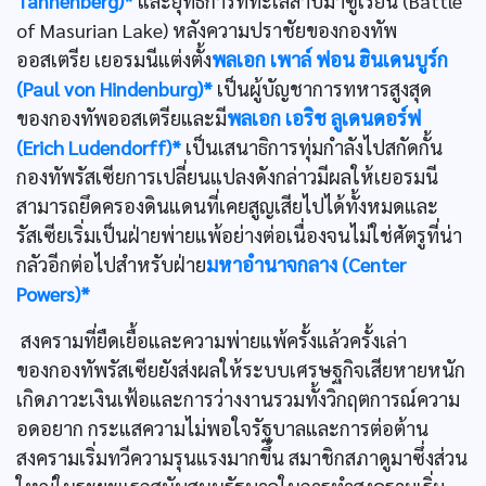
Tannenberg)*
และยุทธการที่ทะเลสาบมาซูเรียน (Battle
of Masurian Lake) หลังความปราชัยของกองทัพ
ออสเตรีย เยอรมนีแต่งตั้ง
พลเอก เพาล์ ฟอน ฮินเดนบูร์ก
(Paul von Hindenburg)*
เป็นผู้บัญชาการทหารสูงสุด
ของกองทัพออสเตรียและมี
พลเอก เอริช ลูเดนดอร์ฟ
(Erich Ludendorff)*
เป็นเสนาธิการทุ่มกำลังไปสกัดกั้น
กองทัพรัสเซียการเปลี่ยนแปลงดังกล่าวมีผลให้เยอรมนี
สามารถยึดครองดินแดนที่เคยสูญเสียไปได้ทั้งหมดและ
รัสเซียเริ่มเป็นฝ่ายพ่ายแพ้อย่างต่อเนื่องจนไม่ใช่ศัตรูที่น่า
กลัวอีกต่อไปสำหรับฝ่าย
มหาอำนาจกลาง (Center
Powers)*
สงครามที่ยืดเยื้อและความพ่ายแพ้ครั้งแล้วครั้งเล่า
ของกองทัพรัสเซียยังส่งผลให้ระบบเศรษฐกิจเสียหายหนัก
เกิดภาวะเงินเฟ้อและการว่างงานรวมทั้งวิกฤตการณ์ความ
อดอยาก กระแสความไม่พอใจรัฐบาลและการต่อต้าน
สงครามเริ่มทวีความรุนแรงมากขึ้น สมาชิกสภาดูมาซึ่งส่วน