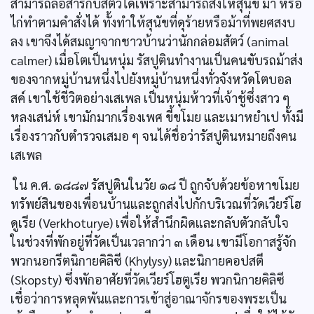
สามารถลื่อสารกับสัตว์ได้เพราะสามารถสั่งให้สุนัข ม้า หรือ
ไก่ทำตามคำสั่งได้ ทั้งทำให้สุนัขที่ดุร้ายหรือม้าที่พยศสงบ
ลง เขาจึงได้สมญาจากชาวบ้านว่านักกล่อมสัตว์ (animal
calmer) เมื่อโตเป็นหนุ่ม รัสปูตินทำงานเป็นคนขับรถม้าส่ง
ของจากหมู่บ้านหนึ่งไปยังหมู่บ้านหนึ่งทั่วจังหวัดโตบอล
สค์ เขาใช้ชีวิตอย่างเสเพล เป็นหนุ่มห้าวที่เจ้าชู้ซึ่งสาว ๆ
หลงเสน่ห์ เขามักมากเรื่องเพศ ขี้ขโมย และเมาหยำเป ทั้งมี
เรื่องราวกับตำรวจเสมอ ๆ จนได้ชื่อว่ารัสปูตินหมายถึงคน
เสเพล
ใน ค.ศ. ๑๘๘๗ รัสปูตินในวัย ๑๘ ปี ถูกจับด้วยข้อหาขโมย
ทรัพย์สินของเพื่อนบ้านและถูกส่งไปกักบริเวณที่วัดเวียร์โฮ
ดูเรีย (Verkhoturye) เพื่อให้สำนึกผิดและกลับตัวกลับใจ
ในช่วงที่พักอยู่ที่วัดเป็นเวลากว่า ๓ เดือน เขามีโอกาสรู้จัก
พวกนอกรีตนิกายคิลิซี (Khylysy) และนิกายคอปสตี
(Skopsty) ซึ่งพักอาศัยที่วัดเวียร์โฮตูเรีย พวกนิกายคิลิซี
เชื่อว่าการหลุดพันและการเข้าสู่อาณาจักรของพระเป็น