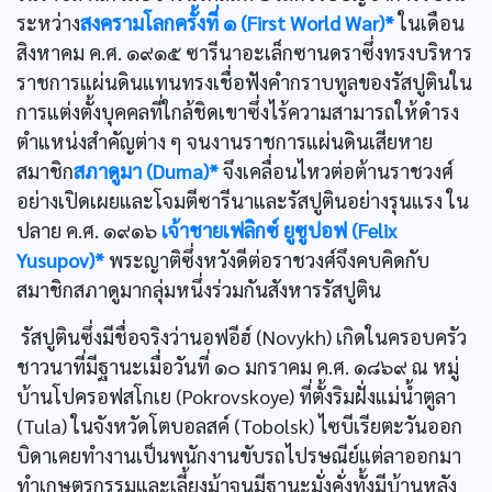
ระหว่าง
สงครามโลกครั้งที่ ๑ (First World War)*
ในเดือน
สิงหาคม ค.ศ. ๑๙๑๕ ซารีนาอะเล็กซานดราซึ่งทรงบริหาร
ราชการแผ่นดินแทนทรงเชื่อฟังคำกราบทูลของรัสปูตินใน
การแต่งตั้งบุคคลที่ใกล้ชิดเขาซึ่งไร้ความสามารถให้ดำรง
ตำแหน่งสำคัญต่าง ๆ จนงานราชการแผ่นดินเสียหาย
สมาชิก
สภาดูมา (Duma)*
จึงเคลื่อนไหวต่อต้านราชวงศ์
อย่างเปิดเผยและโจมตีซารีนาและรัสปูตินอย่างรุนแรง ใน
ปลาย ค.ศ. ๑๙๑๖
เจ้าชายเฟลิกซ์ ยูซูปอฟ (Felix
Yusupov)*
พระญาติซึ่งหวังดีต่อราชวงศ์จึงคบคิดกับ
สมาชิกสภาดูมากลุ่มหนึ่งร่วมกันสังหารรัสปูติน
รัสปูตินซึ่งมีชื่อจริงว่านอฟอีฮ์ (Novykh) เกิดในครอบครัว
ชาวนาที่มีฐานะเมื่อวันที่ ๑๐ มกราคม ค.ศ. ๑๘๖๙ ณ หมู่
บ้านโปครอฟสโกเย (Pokrovskoye) ที่ตั้งริมฝั่งแม่นํ้าตูลา
(Tula) ในจังหวัดโตบอลสค์ (Tobolsk) ไซบีเรียตะวันออก
บิดาเคยทำงานเป็นพนักงานขับรถไปรษณีย์แต่ลาออกมา
ทำเกษตรกรรมและเลี้ยงม้าจนมีฐานะมั่งคั่งทั้งมีบ้านหลัง