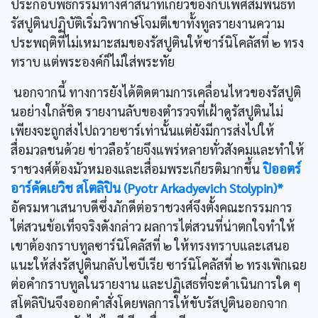
ประกอบพิธีกรรมทางศาสนาที่เกี่ยวข้องกับเพศสัมพันธ์ที่
รัสปูตินปฏิบัติเริ่มวิพากษ์โจมตีเขาทั้งทูลรายงานความ
ประพฤติที่ไม่เหมาะสมของรัสปูตินให้ซาร์นิโคลัสที่ ๒ ทรง
ทราบ แต่พระองค์ก็ไม่ใส่พระทัย
นอกจากนี้ ทางการยังได้ติดตามการเคลื่อนไหวของรัสปูติ
นอย่างใกล้ชิด รายงานลับของตำรวจที่เฝ้าดูรัสปูตินไม่
เพียงจะถูกส่งไปถวายซาร์เท่านั้นแต่ยังมีการส่งไปให้
สื่อมวลชนด้วย ข่าวลือร้ายจึงแพร่หลายทั่วสังคมและทำให้
ราชวงศ์ต้องมัวหมองและเสื่อมพระเกียรติมากขึ้น
ปิออตร์
อาร์คัดเยวิช สโตลิปิน (Pyotr Arkadyevich Stolypin)*
อัครมหาเสนาบดีซึ่งภักดีต่อราชวงศ์จึงตั้งคณะกรรมการ
ไต่สวนข้อเท็จจริงดังกล่าว ผลการไต่สวนที่น่าตกใจทำให้
เขาต้องกราบทูลซาร์นิโคลัสที่ ๒ ให้ทรงทราบและเสนอ
แนะให้ส่งรัสปูตินกลับไซบีเรีย ซาร์นิโคลัสที่ ๒ ทรงเพิกเฉย
ต่อคำกราบทูลในรายงาน และปฏิเสธที่จะดำเนินการใด ๆ
สโตลิปินจึงออกคำสั่งโดยพลการให้ขับรัสปูตินออกจาก