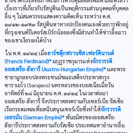
อ้างขาดประสิทธิภาพในการควบคุมสื่อสิ่งพิมพ์ และตรัสว่า
เรื่องราวที่เกี่ยวกับรัสปูตินเป็นพฤติกรรมส่วนบุคคลที่บุคคล
อื่น ๆ ไม่สมควรจะแสดงความคิดเห็น ระหว่าง ค.ศ.
๑๙๑๒-๑๙ด๓ รัสปูตินหาทางปกป้องตนเองด้วยการพักอยู่
ที่กรุงเซนต์ปีเตอร์สเบิร์กน้อยลงซึ่งมีส่วนทำให้ข่าวอื้อฉาว
ของเขาเงียบลงได้บ้าง
ใน ค.ศ. ๑๙๑๔ เมื่อ
อาร์ชดุ๊กฟรานซิส เฟอร์ดินานด์
(Francis Ferdinand)*
มกุฎราชกุมารแห่ง
จักรวรรดิ
ออสเตรีย-ฮังการี (Austro-Hungarian Empire)*
และพระ
ชายาถูกลอบปลงพระชนม์ขณะเสด็จประพาสกรุง
ซาราเยโว (Sarajevo) นครหลวงของบอสเนียเมื่อวัน
อาทิตย์ที่ ๒๘ มิถุนายน ค.ศ. ๑๙๑๔ ในเวลาต่อมา
ออสเตรีย-ฮังการี จึงประกาศสงครามกับเซอร์เบีย รัสเซีย
เรียกระดมพลเพื่อสนับสนุนเซอร์เบียซึ่งทำให้
จักรวรรดิ
เยอรมัน (German Empire)*
พันธมิตรของออสเตรีย-
ฮังการีประกาศสงครามกับรัสเซีย ประเทศมหาอำนาจอื่น