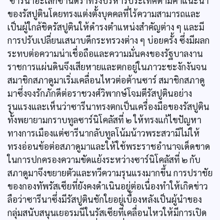
ซารีนาอะเล็กซานดราทรงบริหารประเทศตามคำแนะนำ
ของรัสปูตินโดยทรงแต่งตั้งบุคคลที่ไร้ความสามารถและ
เป็นผู้ใกล้ชิดรัสปูตินให้ดำรงตำแหน่งสำคัญต่าง ๆ และมี
การปรับเปลี่ยนเสนาบดีกระทรวงต่าง ๆ บ่อยครั้ง ซึ่งมีผลก
ระทบต่อความน่าเชื่อถือและความมั่นคงของรัฐบาลงาน
ราชการแผ่นดินจึงเสียหายและตกอยู่ในภาวะชะงักงันจน
สมาชิกสภาดูมาเริ่มเคลื่อนไหวต่อต้านซาร์ สมาชิกสภาดู
มาซึ่งจงรักภักดีต่อราชวงศ์วิพากษ์โจมตีรัสปูตินอย่าง
รุนแรงและเห็นว่าซารีนาทรงตกเป็นเครื่องมือของรัสปูติน
ทั้งพยายามกราบทูลซาร์นิโคลัสที่ ๒ ให้ทรงแก้ไขปัญหา
ทางการเมืองแต่ซารีนากลับทูลโน้มน้าวพระสวามีไม่ให้
ทรงอ่อนข้อต่อสภาดูมาและให้ใช้พระราชอำนาจเด็ดขาด
ในการปกครองความขัดแย้งระหว่างซาร์นิโคลัสที่ ๒ กับ
สภาดูมาจึงขยายตัวและทวีความรุนแรงมากขึ้น การปราชัย
ของกองทัพรัสเซียที่ยังคงดำเนินอยู่ต่อเนื่องทำให้เกิดข่าว
ลือว่าซารีนาซึ่งมีรัสปูตินชักใยอยู่เบื้องหลังเป็นผู้นำของ
กลุ่มสนับสนุนเยอรมนีในรัสเซียที่เคลื่อนไหวให้มีการเปิด