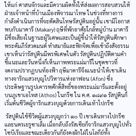
ให้แก่ ศาสนจักรและมีความผิดทั้งให้ส่งผลการสอบสวนให้
ฝ่ายเจ้าหน้าที่บ้านเมืองพิจารณาโทษ ในช่วงที่ทางการ
กำลังดำเนินการที่จะตัดสินโทษรัสปูตินอยู่นั้น เขามีโอกาส
พบกับมาคารี (Makary) ฤษีที่พักอาศัยใกล้หมู่บ้าน มาคารี
มีชื่อเสียงในฐานะผู้วิเศษและเป็นผู้ชี้นำให้รัสปูตินศึกษา
พระคัมภีร์สวดมนต์ ทำสมาธิและฟิกจิตเพื่อเข้าถึงสัจธรรม
เขาเห็นว่ารัสปูตินมีพรพิเศษในตัว รัสปูตินปฏิบัติตามคำ
ชี้แนะและวันหนึ่งก็เห็นภาพพระแม่มารีในชุดขาวที่
งดงามปรากฏบนท้องฟ้า ฤษีมาคารีจึงแนะนำให้เขาเดิน
ทางจาริกแสวงบุญไปวิหารแห่งอาฟอน (Afon) ซึ่ง
ประดิษฐานรูปเคารพศักดิ์สิทธิ์ของพระแม่มารีและตั้งอยู่
บนภูเขาเอโทส (Athos) ในกรีซ ใน ค.ศ. ๑๘๙๑ รัสปูตินก็
เริ่มต้นชีวิตผู้จาริกแสวงบุญด้วยการเดินเท้าไปกรีซ
รัสปูตินใช้ชีวิตผู้แสวงบุญกว่า ๑๐ ปี เขาเดินทางไปกรีซ
และนครเยรูซาเล็ม เมื่อกลับถึงรัสเซียก็จาริกแสวงบุญไปทั่ว
ไซบีเรียและขณะเดียวกันก็ยังคงฝักใฝ่ในโลกีย์ทั้ง