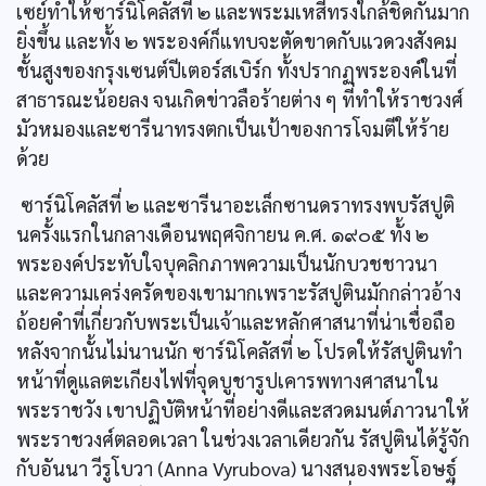
เซย์ทำให้ซาร์นิโคลัสที่ ๒ และพระมเหสีทรงใกล้ชิดกันมาก
ยิ่งขึ้น และทั้ง ๒ พระองค์ก็แทบจะตัดขาดกับแวดวงสังคม
ชั้นสูงของกรุงเซนต์ปีเตอร์สเบิร์ก ทั้งปรากฏพระองค์ในที่
สาธารณะน้อยลง จนเกิดข่าวลือร้ายต่าง ๆ ที่ทำให้ราชวงศ์
มัวหมองและซารีนาทรงตกเป็นเป้าของการโจมตีให้ร้าย
ด้วย
ซาร์นิโคลัสที่ ๒ และซารีนาอะเล็กซานดราทรงพบรัสปูติ
นครั้งแรกในกลางเดือนพฤศจิกายน ค.ศ. ๑๙๐๕ ทั้ง ๒
พระองค์ประทับใจบุคลิกภาพความเป็นนักบวชชาวนา
และความเคร่งครัดของเขามากเพราะรัสปูตินมักกล่าวอ้าง
ถ้อยคำที่เกี่ยวกับพระเป็นเจ้าและหลักศาสนาที่น่าเชื่อถือ
หลังจากนั้นไม่นานนัก ซาร์นิโคลัสที่ ๒ โปรดให้รัสปูตินทำ
หน้าที่ดูแลตะเกียงไฟที่จุดบูชารูปเคารพทางศาสนาใน
พระราชวัง เขาปฏิบัติหน้าที่อย่างดีและสวดมนต์ภาวนาให้
พระราชวงศ์ตลอดเวลา ในช่วงเวลาเดียวกัน รัสปูตินได้รู้จัก
กับอันนา วีรูโบวา (Anna Vyrubova) นางสนองพระโอษฐ์