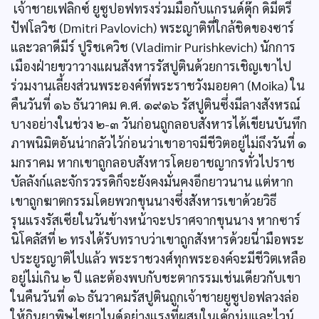
เจ้าชายเฟลิกซ์ ยูซูปอฟทรงร่วมมือกับแกรนด์ดุ๊ก ดิมีตรี
ปัฟโลวิช (Dmitri Pavlovich) พระญาติที่ใกล้ชิดของซาร์
และวลาดีมีร์ ปูริชเควิช (Vladimir Purishkevich) นักการ
เมืองฝ่ายขวาวางแผนสังหารรัสปูตินด้วยการเชิญเขาไป
ร่วมงานเลี้ยงส่วนพระองค์ที่พระราชวังมอยคา (Moika) ใน
คืนวันที่ ๑๖ ธันวาคม ค.ศ. ๑๙๑๖ รัสปูตินซึ่งมีลางสังหรณ์
บางอย่างในช่วง ๒-๓ วันก่อนถูกลอบสังหารได้เขียนบันทึก
ภาพนิมิตอันน่ากลัวไว้ก่อนว่าเขาอาจมีชีวิตอยู่ไม่ถึงวันที่ ๑
มกราคม หากเขาถูกลอบสังหารโดยอาชญากรทั่วไปราช
บัลลังก์และจักรวรรดิก็จะยังคงมั่นคงอีกยาวนาน แต่หาก
เขาถูกฆาตกรรมโดยพวกขุนนางซึ่งสังหารเขาด้วยวิธี
รุนแรงรัสเซียในวันข้างหน้าจะปราศจากขุนนาง หากซาร์
นิโคลัสที่ ๒ ทรงได้รับทราบว่าเขาถูกสังหารด้วยนี่ามือพระ
ประยูรญาติไปแล้ว พระราชวงศ์ทุกพระองค์จะมีชีวิตเหลือ
อยู่ไม่เกิน ๒ ปี และต้องพบกับชะตากรรมเช่นเดียวกับเขา
ในคืนวันที่ ๑๖ ธันวาคมรัสปูตินถูกเจ้าชายยูซูปอฟลวงล่อ
ให้กินยาพิษไซยาไนด์อย่างแรงที่ผสมในเค้กนุ่มและไวน์