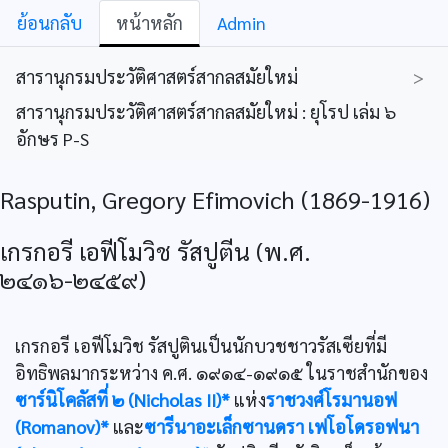
ย้อนกลับ
หน้าหลัก
Admin
สารานุกรมประวัติศาสตร์สากลสมัยใหม่
>
สารานุกรมประวัติศาสตร์สากลสมัยใหม่ : ยุโรป เล่ม ๖
อักษร P-S
Rasputin, Gregory Efimovich (1869-1916)
เกรกอรี เอฟีโมวิช รัสปูตีน (พ.ศ.
๒๔๑๖-๒๔๕๙)
เกรกอรี เอฟีโมวิช รัสปูตินเป็นนักบวชชาวรัสเซียที่มี
อิทธิพลมากระหว่าง ค.ศ. ๑๙๑๔-๑๙๑๕ ในราชสำนักของ
ซาร์นิโคลัสที่ ๒ (Nicholas II)*
แห่ง
ราชวงศ์โรมานอฟ
(Romanov)*
และ
ซารีนาอะเล็กซานดรา เฟโอโดรอฟนา