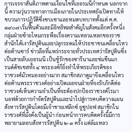
การเจรจาสันติภาพตามเงื่อนไขที่เยอรมนีกำหนด นอกจาก
นี้ ความวุ่นวายทางการเมืองภายในประเทศยังเปิดทางให้
ขบวนการปฏิวัติซึ่งซบเซาและหมดบทบาทตั้งแต่ ค.ศ.
๑๙๐๗ เริ่มฟื้นตัวและมีอิทธิพลสำคัญในสังคมอีกครั้งหนึ่ง
กลุ่มฝ่ายซ้ายโหมกระพือเรื่องความเหลวแหลกของราช
สำนักใต้เงารัสปูตินและปลุกระดมให้ประชาชนเคลื่อนไหว
ต่อต้านซาร์ ข่าวลือที่แพร่กระจายทั่วประเทศว่ารัสปูตินซึ่ง
เป็นสายลับเยอรมนี เป็นชู้รักของซารีนาและข่มขืนแก
รนด์ดัชเชสทั้ง ๔ พระองค์ก็ยิ่งทำให้พระเกียรติของ
ราชวงศ์มัวหมองอย่างมาก สมาชิกสภาดูมาจึงเคลื่อนไหว
ต่อต้านพระราชวงศ์อย่างเปิดเผยจนฝ่ายที่จงรักภักดีต่อ
ราชวงศ์เห็นความจำเป็นที่จะต้องปกป้องราชวงศ์โรมา
นอฟด้วยการกำจัดรัสปูตินและนำไปสู่การคบคิดวางแผน
สังหารรัสปูตินโดยมีเจ้าชายเฟลิกซ์ ยูซูปอฟ สมาชิกใน
ราชวงศ์ที่มั่งคั่งเป็นผู้นำ ก่อนหน้าการคบคิดครั้งนี้มีการ
พยายามลอบสังหารรัสปูติน ๒-๓ ครั้ง แต่ล้มเหลว