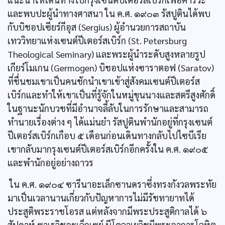
และพบปะผู้นำทางศาสนา ใน ค.ศ. ๑๙๐๓ รัสปูตินได้พบ
กับบิชอปเซียร์กีอุส (Sergius) ผู้อำนวยการสถาบัน
เทววิทยาแห่งเซนต์ปีเตอร์สเบิร์ก (St. Petersburg
Theological Seminary) และพระผู้นำระดับสูงหลายรูป
เกียร์โมเกน (Germogen) บิชอปแห่งซาราตอฟ (Saratov)
ที่ชื่นชมเขาเป็นคนชักนำเขาเข้าสู่สังคมเซนต์ปีเตอร์ส
เบิร์กและทำให้เขาเป็นที่รู้จักในหมู่ขุนนางและสตรีสูงศักดิ์
ในฐานะนักบวชที่มีอำนาจลี้ลับในการรักษาและสามารถ
ทำนายเรื่องต่าง ๆ ได้แม่นยำ รัสปูตินพำนักอยู่ที่กรุงเซนต์
ปีเตอร์สเบิร์กเกือบ ๕ เดือนก่อนเดินทางกลับไปไซบีเรีย
เขากลับมากรุงเซนต์ปีเตอร์สเบิร์กอีกครั้งใน ค.ศ. ๑๙๐๕
และพำนักอยู่อย่างถาวร
ใน ค.ศ. ๑๙๐๔ ซารีนาอะเล็กซานดราซึ่งทรงกังวลพระทัย
มาเป็นเวลานานเกี่ยวกับปัญหาการไม่มีรัชทายาทได้
ประสูติพระราชโอรส แต่หลังจากมีพระประสูติกาลได้ ๖
สัปดาห์ ซาเรวิชอะเล็กเซย์ นีโคลาเยวิชมีพระอาการโลหิต