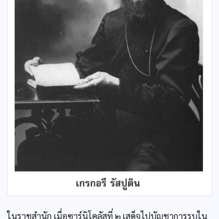
ในราชสำนัก เมื่อซาร์นิโคลัสที่ ๒ เสด็จไปบัญชาการรบใน