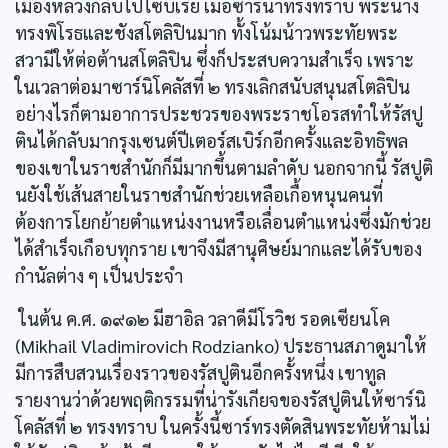
เมืองหลวงกลับไปไซบีเรีย เมื่อซารีนาทรงทราบ พระนาง
ทรงพิโรธและชังสโตลิปินมาก ทั้งโน้มน้าวพระทัยพระ
สวามีให้ต่อต้านสโตลิปิน ซึ่งก็ประสบความสำเร็จ เพราะ
ในเวลาต่อมาซาร์นิโคลัสที่ ๒ ทรงเลิกสนับสนุนสโตลิปิน
อย่างไรก็ตามอาการประชวรของพระราชโอรสทำให้รัสปู
ตินได้กลับมากรุงเซนต์ปีเตอร์สเบิร์กอีกครั้งและอิทธิพล
ของเขาในราชสำนักก็มีมากขึ้นตามลำดับ นอกจากนี้ รัสปูติ
นยังใช้เส้นสายในราชสำนักช่วยเหลือเกื้อหนุนคนที่
ต้องการโยกย้ายตำแหน่งงานหรือเลื่อนตำแหน่งซึ่งมักช่วย
ได้สำเร็จเกือบทุกราย เขาจึงมีสานุศิษย์มากและได้รับของ
กำนัลต่าง ๆ เป็นประจำ
ในต้น ค.ศ. ๑๙๑๒ มีฮาอิล วลาดีมีโรวิช รอดเซียนโค
(Mikhail Vladimirovich Rodzianko) ประธานสภาดูมาให้
มีการสืบสวนเรื่องราวของรัสปูตินอีกครั้งหนึ่ง เขาทูล
รายงานว่าด้วยพฤติกรรมที่น่ารังเกียจของรัสปูตินให้ซาร์นิ
โคลัสที่ ๒ ทรงทราบ ในครั้งนี้ซาร์ทรงตัดสินพระทัยห้ามไม่