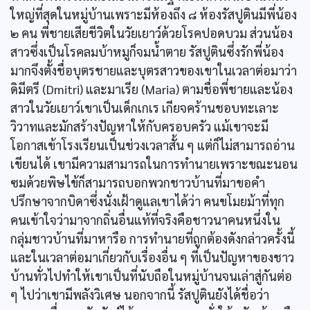
ใหญ่ที่สุดในหมู่บ้านเพราะมีห้องถึง ๘ ห้องรัสปูตินมีพี่น้อง
๒ คน พี่ชายเสียชีวิตในวัยเยาว์ด้วยโรคปอดบวม ส่วนน้อง
สาวซึ่งเป็นโรคลมบ้าหมูก็จมนํ้าตาย รัสปูตินซึ่งรักพี่น้อง
มากจึงตั้งชื่อบุตรชายและบุตรสาวของเขาในเวลาต่อมาว่า
ดิมีตรี (Dmitri) และมาเรีย (Maria) ตามชื่อพี่ชายและน้อง
สาวในวัยเยาว์เขาเป็นเด็กเกเร เกียจคร้านชอบทะเลาะ
วิวาทและมักสร้างปัญหาให้กับครอบครัว แม้เขาจะมี
โอกาสเข้าโรงเรียนเป็นช่วงเวลาสั้น ๆ แต่ก็ไม่สามารถอ่าน
เขียนได้ เขามีความสามารถในการทำนายเพราะขณะนอน
ซมด้วยพิษไข้ก็สามารถบอกพวกชาวบ้านที่มาขอคำ
ปรึกษาจากบิดาซึ่งนั่งเฝ้าดูแลเขาได้ว่า คนขโมยม้าที่ทุก
คนเข้าใจว่ามาจากถิ่นอื่นแท้ที่จริงคือชาวนาคนหนึ่งใน
กลุ่มชาวบ้านที่มาหารือ การทำนายที่ถูกต้องดังกล่าวครั้งนี้
และในเวลาต่อมาเกี่ยวกับเรื่องอื่น ๆ ที่เป็นปัญหาของชาว
บ้านทั่วไปทำให้เขาเป็นที่นับถือในหมู่บ้านจนเล่าสู่กันต่อ
ๆ ไปว่าเขามีพลังวิเศษ นอกจากนี้ รัสปูตินยังได้ชื่อว่า