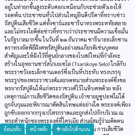
อยู่ในท่ายกขึ้นสูงระดับศอกเหมือนกับจะช่วยตัวเองให้
รอดพ้น ประชาชนทั่วไปส่วนใหญ่ยินดีปรีดาที่ทราบข่าว
รัสปูตินเสียชีวิต แต่ทั้งซาร์และซารีนาทรงพระหทัยสลาย
และไม่ทรงไยดีต่อข่าวที่ทราบว่าประชาชนมีความเชื่อมั่น
ในรัฐบาลมากขึ้น ในวันที่ ๒๑ ธันวาคม ซารีนาอะเล็กซาน
ดราทรงจัดพิธีฝังศพรัสปูตินอย่างสมเกียรติเช่นบุคคล
สำคัญและให้ฝังไวัที่ศูนย์กลางของโบสถ์ไหม่ที่กำลังจะ
สร้างในอุทยานซาร์สโกเยเซโล (Tsarskoye Selo) ใกล้กับ
พระราชวังอะเล็กซานเดอร์ซึ่งเป็นที่ประทับ ทรงบรรจุ
พระรูปของพระราชวงศ์และจดหมายส่วนพระองค์ซึ่งขอ
พรจากรัสปูตินให้แก่พระราชวงศ์ไว้ไนหีบศพด้วย หลัง
เหตุการณ์การเสียชีวิตของรัสปูติน เจ้าชายยูซูปอฟไม่ได้
ถูกจับกุมและพิจารณาตัดสินโทษแต่อย่างใด พระองค์เพียง
ถูกขับออกจากกรุงเปโตรกราดและถูกส่งไปกักบริเวณ ณ
พระตำหนักของพระองค์ที่ไครเมีย ส่วนผู้สมรู้ร่วมคิดคน
อื่น ๆ ถูกเนรเทศไปแนวหน้า อย่างไรก็ตาม การเสียชีวิต
ย้อนกลับ
หน้าหลัก
กลับไปด้านบน