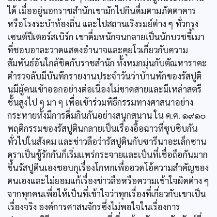
ได้ เมื่ออยู่นอกราชสำนักเขามักไปกินดื่มตามภัตตาคาร
หรือโรงระบำท้องถิ่น และไปสถานเริงรมย์ต่าง ๆ ทั่วกรุง
เซนต์ปีเตอร์สเบิร์ก เขาดื่มหนักจนกลายเป็นนักบวชขี้เมา
ที่ชอบอาละวาดแสดงอำนาจและคุยโวเกี่ยวกับความ
สัมพันธ์อันใกล้ชิดกับราชสำนัก ทั้งหมกมุ่นกับตัณหาราคะ
ตำรวจลับมีบันทึกรายงานประจำวันว่าบ้านพักของรัสปูติ
นมีผู้คนเข้าออกอย่างต่อเนื่องไม่ขาดสายและมีเหล่าสตรี
ชั้นสูงไป ๆ มา ๆ เพื่อเข้าร่วมพิธีกรรมทางศาสนาอย่าง
กระหายทั้งมีการดื่มกินกันอย่างสนุกสนาน ใน ค.ศ. ๑๙๑๐
พฤติกรรมของรัสปูตินกลายเป็นเรื่องอื้อฉาวที่ซุบซิบกัน
ทั่วไปในสังคม และข่าวลือว่ารัสปูตินกับซารีนาอะเล็กซาน
ดราเป็นชู้รักกันก็เริ่มแพร่กระจายและเป็นที่เชื่อถือกันมาก
ขึ้นรัสปูตินเองชอบกุเรื่องโกหกเพื่ออวดโอ้ความสำคัญของ
ตนเองและไม่ยอมแก้เรื่องข่าวลือหรือความเข้าใจผิดต่าง ๆ
จากทุกคนเพื่อให้เป็นที่เข้าใจว่าทุกเรื่องที่เกี่ยวกับเขาเป็น
เรื่องจริง องค์การศาสนจักรซึ่งไม่พอใจในเรื่องการ