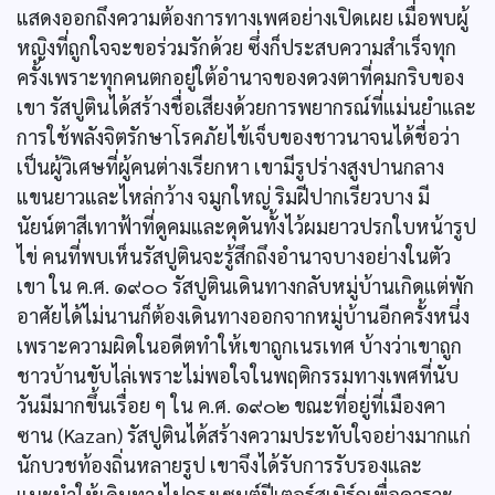
แสดงออกถึงความต้องการทางเพศอย่างเปิดเผย เมื่อพบผู้
หญิงที่ถูกใจจะขอร่วมรักด้วย ซึ่งก็ประสบความสำเร็จทุก
ครั้งเพราะทุกคนตกอยู่ใต้อำนาจของดวงตาที่คมกริบของ
เขา รัสปูตินได้สร้างชื่อเสียงด้วยการพยากรณ์ที่แม่นยำและ
การใช้พลังจิตรักษาโรคภัยไข้เจ็บของชาวนาจนได้ชื่อว่า
เป็นผู้วิเศษที่ผู้คนต่างเรียกหา เขามีรูปร่างสูงปานกลาง
แขนยาวและไหล่กว้าง จมูกใหญ่ ริมฝีปากเรียวบาง มี
นัยน์ตาสีเทาฟ้าที่ดูคมและดุดันทั้งไว้ผมยาวปรกใบหน้ารูป
ไข่ คนที่พบเห็นรัสปูตินจะรู้สึกถึงอำนาจบางอย่างในตัว
เขา ใน ค.ศ. ๑๙๐๐ รัสปูตินเดินทางกลับหมู่บ้านเกิดแต่พัก
อาศัยได้ไม่นานก็ต้องเดินทางออกจากหมู่บ้านอีกครั้งหนึ่ง
เพราะความผิดในอดีตทำให้เขาถูกเนรเทศ บ้างว่าเขาถูก
ชาวบ้านขับไล่เพราะไม่พอใจในพฤติกรรมทางเพศที่นับ
วันมีมากขึ้นเรื่อย ๆ ใน ค.ศ. ๑๙๐๒ ขณะที่อยู่ที่เมืองคา
ซาน (Kazan) รัสปูตินได้สร้างความประทับใจอย่างมากแก่
นักบวชท้องถิ่นหลายรูป เขาจึงได้รับการรับรองและ
แนะนำให้เดินทางไปกรุงเซนต์ปีเตอร์สเบิร์กเพื่อคารวะ