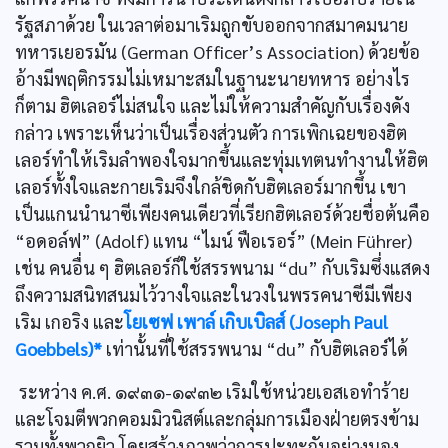
รัฐสภาด้วย ในเวลาต่อมาเริมถูกขับออกจากสมาคมนาย
ทหารเยอรมัน (German Officer’s Association) ด้วยข้อ
อ้างมีพฤติกรรมไม่เหมาะสมในฐานะนายทหาร อย่างไร
ก็ตาม ฮิตเลอร์ไม่สนใจ และไม่ให้ความสำคัญกับเรื่องดัง
กล่าว เพราะเห็นว่าเป็นเรื่องส่วนตัว การเพิกเฉยของฮิต
เลอร์ทำให้เริมลำพองใจมากขึ้นและทุ่มเทตนทำงานให้ฮิต
เลอร์ทั้งใจและกายเริมจึงใกล้ชิดกับฮิตเลอร์มากขึ้น เขา
เป็นแกนนำนาซีเพียงคนเดียวที่เรียกฮิตเลอร์ด้วยชื่อต้นคือ
“อดอล์ฟ” (Adolf) แทน “ไมน์ ฟือเรอร์” (Mein Führer)
เช่น คนอื่น ๆ ฮิตเลอร์ก็ใช้สรรพนาม “du” กับเริมซึ่งแสดง
ถึงความสนิทสนมไว้วางใจและในวงในพรรคนาซีมีเพียง
เริม เกอริง และ
โยเซฟ เพาล์ เกิบเบิลส์ (Joseph Paul
Goebbels)*
เท่านั้นที่ใช้สรรพนาม “du” กับฮิตเลอร์ได้
ระหว่าง ค.ศ. ๑๙๓๑-๑๙๓๒ เริมใช้หน่วยเอสเอทำร้าย
และโจมตีพวกคอมมิวนิสต์และกลุ่มการเมืองฝ่ายตรงข้าม
รวมทั้งพวกยิว โดยสร้างภาพว่าการปะทะกันอย่างนอง