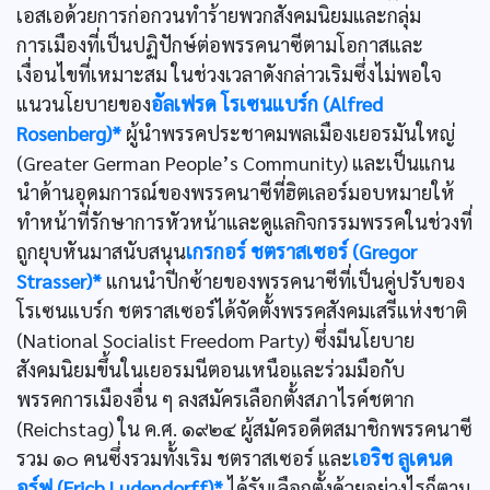
เอสเอด้วยการก่อกวนทำร้ายพวกสังคมนิยมและกลุ่ม
การเมืองที่เป็นปฏิปักษ์ต่อพรรคนาซีตามโอกาสและ
เงื่อนไขที่เหมาะสม ในช่วงเวลาดังกล่าวเริมซึ่งไม่พอใจ
แนวนโยบายของ
อัลเฟรด โรเซนแบร์ก (Alfred
Rosenberg)*
ผู้นำพรรคประชาคมพลเมืองเยอรมันใหญ่
(Greater German People’s Community) และเป็นแกน
นำด้านอุดมการณ์ของพรรคนาซีที่ฮิตเลอร์มอบหมายให้
ทำหน้าที่รักษาการหัวหน้าและดูแลกิจกรรมพรรคในช่วงที่
ถูกยุบหันมาสนับสนุน
เกรกอร์ ชตราสเซอร์ (Gregor
Strasser)*
แกนนำปีกซ้ายของพรรคนาซีที่เป็นคู่ปรับของ
โรเซนแบร์ก ชตราสเซอร์ได้จัดตั้งพรรคสังคมเสรีแห่งชาติ
(National Socialist Freedom Party) ซึ่งมีนโยบาย
สังคมนิยมขึ้นในเยอรมนีตอนเหนือและร่วมมือกับ
พรรคการเมืองอื่น ๆ ลงสมัครเลือกตั้งสภาไรค์ชตาก
(Reichstag) ใน ค.ศ. ๑๙๒๔ ผู้สมัครอดีตสมาชิกพรรคนาซี
รวม ๑๐ คนซึ่งรวมทั้งเริม ชตราสเซอร์ และ
เอริช ลูเดนด
อร์ฟ (Erich Ludendorff)*
ได้รับเลือกตั้งด้วยอย่างไรก็ตาม