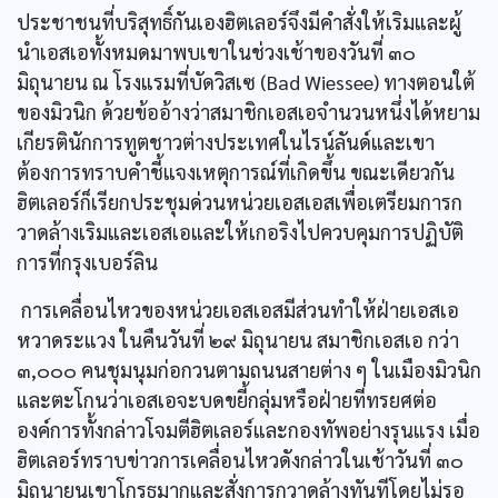
ประชาชนที่บริสุทธิ์กันเองฮิตเลอร์จึงมีคำสั่งให้เริมและผู้
นำเอสเอทั้งหมดมาพบเขาในช่วงเช้าของวันที่ ๓๐
มิถุนายน ณ โรงแรมที่บัดวิสเซ (Bad Wiessee) ทางตอนใต้
ของมิวนิก ด้วยข้ออ้างว่าสมาชิกเอสเอจำนวนหนึ่งได้หยาม
เกียรตินักการทูตชาวต่างประเทศในไรน์ลันด์และเขา
ต้องการทราบคำชี้แจงเหตุการณ์ที่เกิดขึ้น ขณะเดียวกัน
ฮิตเลอร์ก็เรียกประชุมด่วนหน่วยเอสเอสเพื่อเตรียมการก
วาดล้างเริมและเอสเอและให้เกอริงไปควบคุมการปฏิบัติ
การที่กรุงเบอร์ลิน
การเคลื่อนไหวของหน่วยเอสเอสมีส่วนทำให้ฝ่ายเอสเอ
หวาดระแวง ในคืนวันที่ ๒๙ มิถุนายน สมาชิกเอสเอ กว่า
๓,๐๐๐ คนชุมนุมก่อกวนตามถนนสายต่าง ๆ ในเมืองมิวนิก
และตะโกนว่าเอสเอจะบดขยี้กลุ่มหรือฝ่ายที่ทรยศต่อ
องค์การทั้งกล่าวโจมตีฮิตเลอร์และกองทัพอย่างรุนแรง เมื่อ
ฮิตเลอร์ทราบข่าวการเคลื่อนไหวดังกล่าวในเช้าวันที่ ๓๐
มิถุนายนเขาโกรธมากและสั่งการกวาดล้างทันทีโดยไม่รอ