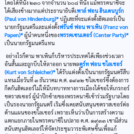
โดยได้ที่นั่ง ๒๓๐ จากจำนวน ๖๐๘ ที่นั่ง แม้พรรคนาซีจะ
ได้เสียงข้างมากแต่ประธานาธิบดี
เพาล์ ฟอน ฮินเดนบูร์ก
(Paul von Hindenburg)*
ปฏิเสธที่จะแต่งตั้งฮิตเลอร์เป็น
นายกรัฐมนตรีและแต่งตั้ง
ฟรันซ์ ฟอน พาเพิน (Franz von
Papen)*
ผู้นำคนหนึ่งของ
พรรคเซนเตอร์ (Center Party)*
เป็นนายกรัฐมนตรีแทน
อย่างไรก็ตาม พาเพินก็บริหารประเทศได้เพียงช่วงเวลา
อันสั้นและถูกบีบให้ลาออก นายพล
คูร์ท ฟอน ชไลเชอร์
(Kurt von Schleicher)*
ได้รับแต่งตั้งเป็นนายกรัฐมนตรีสืบ
แทนเมื่อวันที่ ๓ ธันวาคม ค.ศ. ๑๙๓๒ ชไลเชอร์ซึ่งต้องการ
กีดกันฮิตเลอร์ไม่ให้มีบทบาททางการเมืองได้ขอให้เกรกอร์
ชตราสเซอร์ ผู้นำปีกซ้ายของพรรคนาซีเข้าร่วมรัฐบาลโดย
เป็นรองนายกรัฐมนตรี เริมซึ่งเคยสนับสนุนชตราสเชอร์ต่อ
ต้านแผนของชไลเชอร์ เพราะเห็นว่าเป็นการสร้างความ
แตกแยกภายในพรรคนาซีในปลาย ค.ศ. ๑๙๓๓ เขามีส่วน
สนับสนุนฮิตเลอร์ให้จัดประชุมวาระพิเศษขึ้นเพื่อแก้