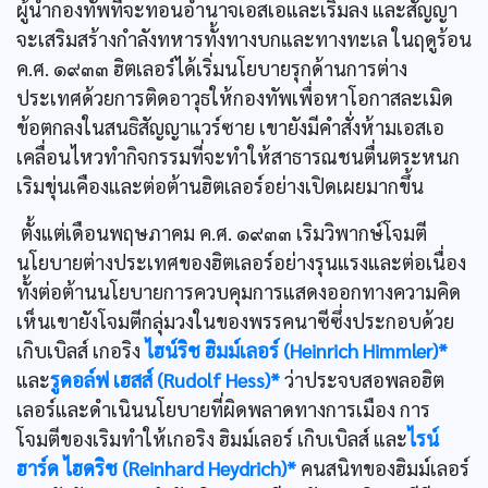
ผู้นำกองทัพที่จะทอนอำนาจเอสเอและเริมลง และสัญญา
จะเสริมสร้างกำลังทหารทั้งทางบกและทางทะเล ในฤดูร้อน
ค.ศ. ๑๙๓๓ ฮิตเลอร์ได้เริ่มนโยบายรุกด้านการต่าง
ประเทศด้วยการติดอาวุธให้กองทัพเพื่อหาโอกาสละเมิด
ข้อตกลงในสนธิสัญญาแวร์ซาย เขายังมีคำสั่งห้ามเอสเอ
เคลื่อนไหวทำกิจกรรมที่จะทำให้สาธารณชนตื่นตระหนก
เริมขุ่นเคืองและต่อต้านฮิตเลอร์อย่างเปิดเผยมากขึ้น
ตั้งแต่เดือนพฤษภาคม ค.ศ. ๑๙๓๓ เริมวิพากษ์โจมตี
นโยบายต่างประเทศของฮิตเลอร์อย่างรุนแรงและต่อเนื่อง
ทั้งต่อต้านนโยบายการควบคุมการแสดงออกทางความคิด
เห็นเขายังโจมตีกลุ่มวงในของพรรคนาซีซึ่งประกอบด้วย
เกิบเบิลส์ เกอริง
ไฮน์ริช ฮิมม์เลอร์ (Heinrich Himmler)*
และ
รูดอล์ฟ เฮสส์ (Rudolf Hess)*
ว่าประจบสอพลอฮิต
เลอร์และดำเนินนโยบายที่ผิดพลาดทางการเมือง การ
โจมตีของเริมทำให้เกอริง ฮิมม์เลอร์ เกิบเบิลส์ และ
ไรน์
ฮาร์ด ไฮดริช (Reinhard Heydrich)*
คนสนิทของฮิมม์เลอร์