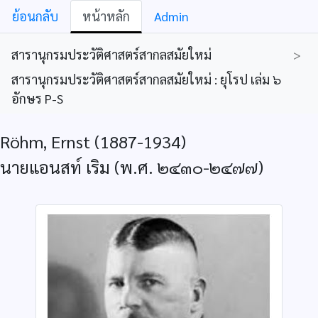
ย้อนกลับ
หน้าหลัก
Admin
สารานุกรมประวัติศาสตร์สากลสมัยใหม่
>
สารานุกรมประวัติศาสตร์สากลสมัยใหม่ : ยุโรป เล่ม ๖
อักษร P-S
Röhm, Ernst (1887-1934)
นายแอนสท์ เริม (พ.ศ. ๒๔๓๐-๒๔๗๗)