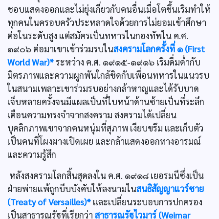
ชอบแสดงออกและไม่ยุ่งเกี่ยวกับคนอื่นเมื่อโตขึ้นเริมทำให้
ทุกคนในครอบครัวประหลาดใจด้วยการไม่ยอมเข้าศึกษา
ต่อในระดับสูง แต่สมัครเป็นทหารในกองทัพใน ค.ศ.
๑๙๐๖ ต่อมาเขาเข้าร่วมรบใน
สงครามโลกครั้งที่ ๑ (First
World War)*
ระหว่าง ค.ศ. ๑๙๑๕-๑๙๑๖ เริมดื่มดํ่ากับ
มิตรภาพและความผูกพันใกล้ชิดกับเพื่อนทหารในแนวรบ
ในสนามเพลาะเขาร่วมรบอย่างกล้าหาญและได้รับบาด
เจ็บหลายครั้งจนมีแผลเป็นที่ใบหน้าด้านซ้ายเป็นที่ระลึก
เตือนความทรงจำจากสงคราม สงครามได้เปลี่ยน
บุคลิกภาพเขาจากคนหนุ่มที่สุภาพ เงียบขรึม และเก็บตัว
เป็นคนที่โผงผางเปิดเผย และกล้าแสดงออกทางอารมณ์
และความรู้สึก
หลังสงครามโลกสิ้นสุดลงใน ค.ศ. ๑๙๑๘ เยอรมนีซึ่งเป็น
ฝ่ายพ่ายแพ้ถูกบีบบังคับให้ลงนามใน
สนธิสัญญาแวร์ซาย
(Treaty of Versailles)*
และเปลี่ยนระบอบการปกครอง
เป็นสาธารณรัฐที่เรียกว่า
สาธารณรัฐไวมาร์ (Weimar