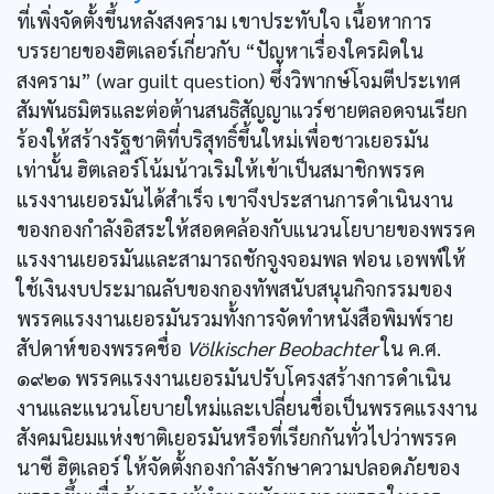
ที่เพิ่งจัดตั้งขึ้นหลังสงคราม เขาประทับใจ เนื้อหาการ
บรรยายของฮิตเลอร์เกี่ยวกับ “ปัญหาเรื่องใครผิดใน
สงคราม” (war guilt question) ซึ่งวิพากษ์โจมตีประเทศ
สัมพันธมิตรและต่อต้านสนธิสัญญาแวร์ซายตลอดจนเรียก
ร้องให้สร้างรัฐชาติที่บริสุทธิ์ขึ้นใหม่เพื่อชาวเยอรมัน
เท่านั้น ฮิตเลอร์โน้มน้าวเริมให้เข้าเป็นสมาชิกพรรค
แรงงานเยอรมันได้สำเร็จ เขาจึงประสานการดำเนินงาน
ของกองกำลังอิสระให้สอดคล้องกับแนวนโยบายของพรรค
แรงงานเยอรมันและสามารถชักจูงจอมพล ฟอน เอพพ์ให้
ใช้เงินงบประมาณลับของกองทัพสนับสนุนกิจกรรมของ
พรรคแรงงานเยอรมันรวมทั้งการจัดทำหนังสือพิมพ์ราย
สัปดาห์ของพรรคชื่อ
Völkischer Beobachter
ใน ค.ศ.
๑๙๒๑ พรรคแรงงานเยอรมันปรับโครงสร้างการดำเนิน
งานและแนวนโยบายใหม่และเปลี่ยนชื่อเป็นพรรคแรงงาน
สังคมนิยมแห่งชาติเยอรมันหรือที่เรียกกันทั่วไปว่าพรรค
นาซี ฮิตเลอร์ ให้จัดตั้งกองกำลังรักษาความปลอดภัยของ