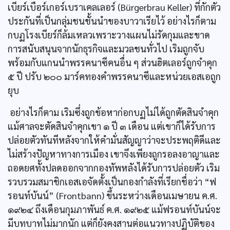
เบียร์เบือร์เกอร์เบราเคลเลอร์ (Bürgerbrau Keller) ที่กักตัว
ประกันที่เป็นกลุ่มชนชั้นนำของบาวาเรียไว้ อย่างไรก็ตาม
กบฏโรงเบียร์ก็ล้มเหลวเพราะวางแผนไม่รัดกุมและขาด
การสนับสนุนจากนักธุรกิจและมวลชนทั่วไป เริมถูกจับ
พร้อมกับแกนนำพรรคนาซีคนอื่น ๆ ส่วนฮิตเลอร์ถูกจำคุก
๕ ปี ปรับ ๒๐๐ มาร์คทองคำพรรคนาซีและหน่วยเอสเอถูก
ยุบ
อย่างไรก็ตาม เริมซึ่งถูกข้อหาก่อกบฏไม่ได้ถูกตัดสินจำคุก
แม้ศาลจะตัดสินจำคุกเขา ๑ ปี ๓ เดือน แต่เขาก็ได้รับการ
ปล่อยตัวทันทีหลังจากให้คำมั่นสัญญาว่าจะประพฤติดีและ
ไม่สร้างปัญหาทางการเมือง เขาจึงเพียงถูกรอลงอาญาและ
ถอดยศทั้งปลดออกจากกองทัพหลังได้รับการปล่อยตัว เริม
รวบรวมสมาชิกเอสเอจัดตั้งเป็นกองกำลังที่เรียกชื่อว่า “ฟ
รอนท์บันน์” (Frontbann) ขึ้นระหว่างเดือนเมษายน ค.ศ.
๑๙๒๔ ถึงเดือนกุมภาพันธ์ ค.ศ. ๑๙๒๕ แม้ฟรอนท์บันน์จะ
มีบทบาทไม่มากนัก แต่ก็ยังคงสานต่อแนวทางปฏิบัติของ