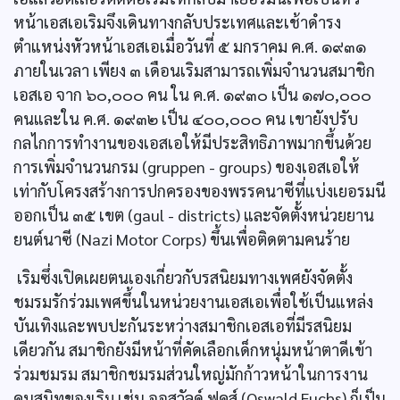
หน้าเอสเอเริมจึงเดินทางกลับประเทศและเช้าดำรง
ตำแหน่งหัวหน้าเอสเอเมื่อวันที่ ๕ มกราคม ค.ศ. ๑๙๓๑
ภายในเวลา เพียง ๓ เดือนเริมสามารถเพิ่มจำนวนสมาชิก
เอสเอ จาก ๖๐,๐๐๐ คน ใน ค.ศ. ๑๙๓๐ เป็น ๑๗๐,๐๐๐
คนและใน ค.ศ. ๑๙๓๒ เป็น ๔๐๐,๐๐๐ คน เขายังปรับ
กลไกการทำงานของเอสเอให้มีประสิทธิภาพมากขึ้นด้วย
การเพิ่มจำนวนกรม (gruppen - groups) ของเอสเอให้
เท่ากับโครงสร้างการปกครองของพรรคนาซีที่แบ่งเยอรมนี
ออกเป็น ๓๕ เขต (gaul - districts) และจัดตั้งหน่วยยาน
ยนต์นาซี (Nazi Motor Corps) ขึ้นเพื่อติดตามคนร้าย
เริมซึ่งเปิดเผยตนเองเกี่ยวกับรสนิยมทางเพศยังจัดตั้ง
ชมรมรักร่วมเพศขึ้นในหน่วยงานเอสเอเพื่อใช้เป็นแหล่ง
บันเทิงและพบปะกันระหว่างสมาชิกเอสเอที่มีรสนิยม
เดียวกัน สมาชิกยังมีหน้าที่คัดเลือกเด็กหนุ่มหน้าตาดีเข้า
ร่วมชมรม สมาชิกชมรมส่วนใหญ่มักก้าวหน้าในการงาน
คนสนิทของเริม เช่น ออสวัลด์ ฟุคส์ (Oswald Fuchs) ก็เป็น