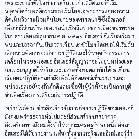
เพราะเขายังตัดใจทำลายเริมไม่ได้ แต่ฮิตเลอร์ก็เริ่ม
หงุดหงิดกับพฤติกรรมของเริมโดยเฉพาะการแสดงความ
คิดเห็นวิจารณ์โจมตีนโยบายของพรรคนาซีซึ่งฮิตเลอร์
เห็นว่ามีส่วนทำลายความน่าเชื่อถือทางการเมืองของพรรค
ในปลายเดือนมิถุนายน ค.ศ. ๑๙๓๔ ฮิตเลอร์ จึงเรียกเริมมา
พบและเจรจากันเป็นเวลาเกือบ ๕ ชั่วโมง โดยขอให้เริมล้ม
เลิกความคิดการจะก่อการปฏิวัติและให้หยุดกิจกรรมการ
เคลื่อนไหวของเอสเอ ฮิตเลอร์สัญญาว่าจะไม่ยุบหน่วยเอส
เอและอนุญาตให้เริมและเอสเอทั้งหมดลาพักได้ ๑ เดือน
เริมยอมปฏิบัติตามคำสั่งเพื่อให้ฮิตเลอร์เห็นว่าเขาและ
หน่วยเอสเอยังจงรักภักดีและเชื่อฟังผู้นำทั้งจะเป็นการยุติ
ข่าวลือเรื่องการเตรียมก่อการปฏิวัติ
อย่างไรก็ตาม ข่าวลือเกี่ยวกับการก่อการปฏิวัติของเอสเอก็
ยังคงแพร่กระจายทั่วไปและมีส่วนสร้าง บรรยากาศ
ตึงเครียดทางสังคมทั้งทำให้ภาวะเศรษฐกิจหยุดนิ่ง ต่อมา
ฮิตเลอร์ได้รับรายงาน (เท็จ) ทั้งจากเกอริงและฮิมม์เลอร์ว่า