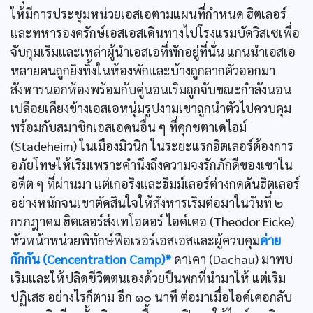
ให้มีการประชุมหน่วยเอสเอตามแผนที่กำหนด ฮิตเลอร์
และทหารองครักษ์เอสเอสเดินทางไปโรงแรมบัดวิสเซเพื่อ
จับกุมเริมและเหล่าผู้นำเอสเอที่พักอยู่ที่นั่น แกนนำเอสเอ
หลายคนถูกยิงทิ้งในห้องพักและบ้างถูกลากตัวออกมา
สังหารนอกห้องพร้อมกับคู่นอนเริมถูกจับขณะกำลังนอน
เปลือยเคียงข้างเอสเอหนุ่มรูปงามเขาถูกนำตัวไปควบคุม
พร้อมกับสมาชิกเอสเอคนอื่น ๆ ที่คุกชตาเดไฮม์
(Stadeheim) ในเมืองมิวนิก ในระยะแรกฮิตเลอร์ต้องการ
อภัยโทษให้เริมเพราะคำนึงถึงความจงรักภักดีของเขาใน
อดีต ๆ ที่ผ่านมา แต่เกอริงและฮิมม์เลอร์ต่างกดดันฮิตเลอร์
อย่างหนักจนเขาตัดสินใจให้สังหารเริมต่อมาในวันที่ ๒
กรกฎาคม ฮิตเลอร์ส่งเทโอดอร์ ไอค์เคอ (Theodor Eicke)
หัวหน้าหน่วยพิทักษ์ฟือเรอร์เอสเอสและผู้ควบคุม
ค่าย
กักกัน (Cencentration Camp)*
ดาเคา (Dachau) มาพบ
เริมและให้ปลิดชีวิตตนเองด้วยปืนพกที่นำมาให้ แต่เริม
ปฏิเสธ อย่างไรก็ตาม อีก ๑๐ นาที ต่อมาเมื่อไอค์เคอกลับ