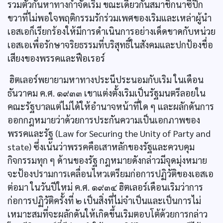
รวมตัวกันหาทางกำจัดเริม ขณะเดียวกันสมาชิกนาซีปีก
ขวาที่ไม่พอใจพฤติกรรมรักร่วมเพศของเริมและเหล่าผู้นำ
เอสเอก็เรียกร้องให้มีการดำเนินการอย่างเด็ดขาดกับหน่วย
เอสเอเพื่อรักษาจริยธรรมที่บริสุทธิ์ในสังคมและปกป้องชื่อ
เสียงของพรรคและฟือเรอร์
ฮิตเลอร์พยายามหาทางประนีประนอมกับเริม ในเดือน
ธันวาคม ค.ศ. ๑๙๓๓ เขาแต่งตั้งเริมเป็นรัฐมนตรีลอยใน
คณะรัฐบาลแต่ไม่ได้ให้อำนาจหน้าที่ใด ๆ และผลักดันการ
ออกกฎหมายว่าด้วยการประกันความเป็นเอกภาพของ
พรรคและรัฐ (Law for Securing the Unity of Party and
state) ซึ่งเน้นว่าพรรคคือเสาหลักของรัฐและควบคุม
กิจกรรมทุก ๆ ด้านของรัฐ กฎหมายดังกล่าวมีจุดมุ่งหมาย
จะป้องปรามการเคลื่อนไหวเตรียมก่อการปฏิวัติของเอสเอ
ต่อมา ในวันปีใหม่ ค.ศ. ๑๙๓๔ ฮิตเลอร์เดือนเริมว่าการ
ก่อการปฏิวัติครั้งที่ ๒ เป็นสิ่งที่ไม่จำเป็นและเป็นการไม่
เหมาะสมที่จะผลักดันให้เกิดขึ้นเริมตอบโต้ด้วยการกล่าว