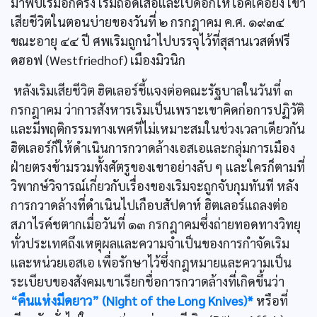
มาพบเริมอีกครั้ง เริมถอดเสื้อและเปิดอกให้ไอค์เคอยิง เขา
เสียชีวิตในตอนบ่ายของวันที่ ๒ กรกฎาคม ค.ศ. ๑๙๓๔
ขณะอายุ ๔๔ ปี ศพเริมถูกนำไปบรรจุไว้ที่สุสานเวสต์ฟรี
ดฮอฟ (Westfriedhof) เมืองมิวนิก
หลังเริมเสียชีวิต ฮิตเลอร์ชี้แจงต่อคณะรัฐบาลในวันที่ ๓
กรกฎาคม ว่าการสังหารเริมเป็นเพราะเขาคิดก่อการปฏิวัติ
และมีพฤติกรรมทางเพศที่ไม่เหมาะสมในช่วงเวลาเดียวกัน
ฮิตเลอร์ก็ให้ดำเนินการกวาดล้างเอสเอและกลุ่มการเมือง
ฝ่ายตรงข้ามรวมทั้งศัตรูของเขาอย่างลับ ๆ และใครก็ตามที่
วิพากษ์วิจารณ์เกี่ยวกับเรื่องของเริมจะถูกจับกุมทันที หลัง
การกวาดล้างที่ดำเนินไปเกือบสัปดาห์ ฮิตเลอร์แถลงต่อ
สภาไรค์ชตากเมื่อวันที่ ๑๓ กรกฎาคมซึ่งถ่ายทอดทางวิทยุ
ทั่วประเทศถึงเหตุผลและความจำเป็นของการกำจัดเริม
และหน่วยเอสเอ เพื่อรักษาไว้ซึ่งกฎหมายและความเป็น
ระเบียบของสังคมเขาเรียกชื่อการกวาดล้างที่เกิดขึ้นว่า
“คืนแห่งมีดยาว” (Night of the Long Knives)*
หรือที่