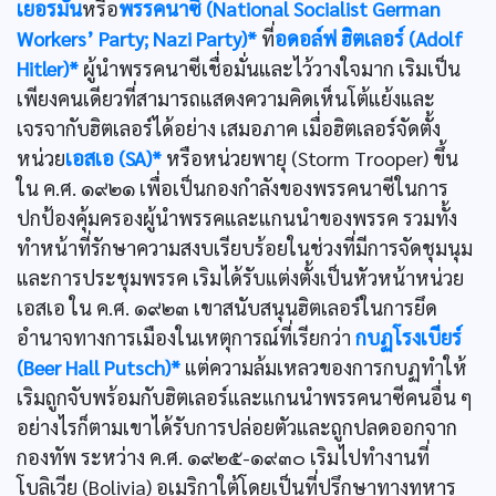
เยอรมัน
หรือ
พรรคนาซี (National Socialist German
Workers’ Party; Nazi Party)*
ที่
อดอล์ฟ ฮิตเลอร์ (Adolf
Hitler)*
ผู้นำพรรคนาซีเชื่อมั่นและไว้วางใจมาก เริมเป็น
เพียงคนเดียวที่สามารถแสดงความคิดเห็นโต้แย้งและ
เจรจากับฮิตเลอร์ได้อย่าง เสมอภาค เมื่อฮิตเลอร์จัดตั้ง
หน่วย
เอสเอ (SA)*
หรือหน่วยพายุ (Storm Trooper) ขึ้น
ใน ค.ศ. ๑๙๒๑ เพื่อเป็นกองกำลังของพรรคนาซีในการ
ปกป้องคุ้มครองผู้นำพรรคและแกนนำของพรรค รวมทั้ง
ทำหน้าที่รักษาความสงบเรียบร้อยในช่วงที่มีการจัดชุมนุม
และการประชุมพรรค เริมได้รับแต่งตั้งเป็นหัวหน้าหน่วย
เอสเอ ใน ค.ศ. ๑๙๒๓ เขาสนับสนุนฮิตเลอร์ในการยึด
อำนาจทางการเมืองในเหตุการณ์ที่เรียกว่า
กบฏโรงเบียร์
(Beer Hall Putsch)*
แต่ความล้มเหลวของการกบฏทำให้
เริมถูกจับพร้อมกับฮิตเลอร์และแกนนำพรรคนาซีคนอื่น ๆ
อย่างไรก็ตามเขาได้รับการปล่อยตัวและถูกปลดออกจาก
กองทัพ ระหว่าง ค.ศ. ๑๙๒๕-๑๙๓๐ เริมไปทำงานที่
โบลิเวีย (Bolivia) อเมริกาใต้โดยเป็นที่ปรึกษาทางทหาร