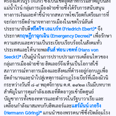
ครองแคว้นรูร์ (Ruhr) ซึ่งเป็นเขตอุตสาหกรรมสำคัญบนส่ง
แม่นํ้าไรน์ กลุ่มการเมืองฝ่ายซ้ายซึ่งได้รับการสนับสนุน
ทางการเงินและคำชี้นำจากสหภาพโซเวียตก็เตรียมการที่
จะก่อการยึดอำนาจทางการเมืองในเขตไรน์ลันด์
ประธานาธิบดี
ฟรีดริช เอแบร์ท (Friedrich Ebert)*
จึง
ประกาศ
กฤษฎีกาฉุกเฉิน (Emergency Decree)*
เพื่อรักษา
ความสงบและความเป็นระเบียบเรียบร้อยในสังคมทั่ว
ประเทศและให้นายพล
ฮันส์ ฟอน เซคท์ (Hans von
Seeckt)*
เป็นผู้นำในการปราบปรามการเคลื่อนไหวของ
กลุ่มการเมืองฝ่ายซ้าย ฮิตเลอร์จึงเห็นเป็นโอกาสใช้
สภาวการณ์ทางการเมืองและสังคมที่ดำรงอยู่ก่อกบฏเพื่อ
ยึดอำนาจและนำไปสู่เหตุการณ์กบฏโรงเบียร์ที่เมืองมิวนิ
กระหว่างวันที่ ๘-๙ พฤศจิกายน ค.ศ. ๑๙๒๓ เริมมีบทบาท
สำคัญในการคุมกำลังเอสเอที่ติดอาวุธเข้ายึดศูนย์
บัญชาการทั้งของทหารและตำรวจในรัฐบาวาเรีย และ
เคลื่อนกำลังมาสมทบกับฮิตเลอร์และ
แฮร์มันน์ เกอริง
(Hermann Göring)*
แกนนำของพรรคนาซีซึ่งปิดล้อมโรง