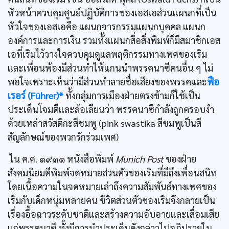
หัวหน้าควบคุมศูนย์ปฏิบัติการของเอสเอส่วนแผนกที่เป็น
หัวใจของเอสเอคือ แผนกจารกรรมแผนกบุคคล แผนก
องค์การและการเงิน รวมทั้งแผนกสื่อสิ่งพิมพ์ก็มีสมาชิกเอส
เอที่เริมไว้วางใจควบคุมดูแลพฤติกรรมทางเพศของเริม
และเพื่อนพ้องมีส่วนทำให้แกนนำพรรคนาซีคนอื่น ๆ ไม่
พอใจเพราะเห็นว่ามีส่วนทำลายชื่อเสียงของพรรคและ
ฟือ
เรอร์ (Führer)*
ทั้งกลุ่มการเมืองฝ่ายตรงข้ามก็ใช้เป็น
ประเด็นโจมตีและล้อเลียนว่า พรรคนาซีกำลังถูกครอบงำ
ด้วยเหล่าสวัสติกะสีชมพู (pink swastika สีชมพูเป็นสี
สัญลักษณ์ของพวกรักร่วมเพศ)
ใน ค.ศ. ๑๙๓๑ หนังสือพิมพ์
Munich Post
ของฝ่าย
สังคมนิยมตีพิมพ์จดหมายส่วนตัวของเริมที่มีถึงเพื่อนสนิท
โดยเนื้อความในจดหมายเล่าถึงความสัมพันธ์ทางเพศของ
เริมกับเด็กหนุ่มหลายคน ชีวิตส่วนตัวของเริมจึงกลายเป็น
เรื่องอื้อฉาวระดับชาติและสร้างความอับอายและเสื่อมเสีย
แก่พรรคนาซี ทั้งมีการนำประเด็นดังกล่าวไปอภิปรายใน