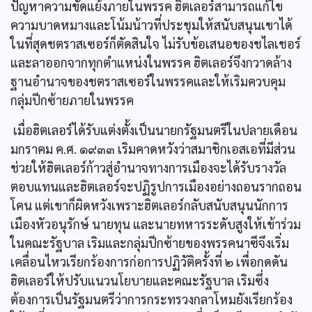
ปัญหาความขัดแย้งภายในพรรค ฮิตเลอร์สามารถแก้ไข
ความบาดหมางและโน้มน้าวที่ประชุมให้สนับสนุนเขาได้
ในที่สุดชตราสเซอร์ก็ตัดสินใจ ไม่รับข้อเสนอของชไลเชอร์
และลาออกจากทุกตำแหน่งในพรรค ฮิตเลอร์จึงกวาดล้าง
ฐานอำนาจของชตราสเซอร์ในพรรคและให้เริมควบคุม
กลุ่มปีกซ้ายภายในพรรค
เมื่อฮิตเลอร์ได้รับแต่งตั้งเป็นนายกรัฐมนตรีในปลายเดือน
มกราคม ค.ศ. ๑๙๓๓ เริมคาดหวังว่าสมาชิกเอสเอที่มีส่วน
ช่วยให้ฮิตเลอร์ก้าวสู่อำนาจทางการเมืองจะได้รับรางวัล
ตอบแทนและฮิตเลอร์จะปฏิรูปการเมืองอย่างถอนรากถอน
โคน แต่เขาก็ผิดหวังเพราะฮิตเลอร์กลับสนับสนุนนักการ
เมืองหัวอนุรักษ์ นายทุน และนายทหารระดับสูงให้เข้าร่วม
ในคณะรัฐบาล เริมและกลุ่มปีกซ้ายของพรรคนาซีจึงเริ่ม
เคลื่อนไหวเรียกร้องการก่อการปฏิวัติครั้งที่ ๒ เพื่อกดดัน
ฮิตเลอร์ให้ปรับแนวนโยบายและคณะรัฐบาล เริมซึ่ง
ต้องการเป็นรัฐมนตรีว่าการกระทรวงกลาโหมยังเรียกร้อง