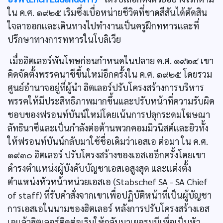
ใน ค.ศ. ๑๙๒๕ เริมซึ่งเบื่อหน่ายชีวิตที่ขาดสีสันได้ตัดสิน
ใจลาออกและเดินทางไปทำงานเป็นครูฝึกทหารและที่
ปรึกษาทางการทหารในโบลิเวีย
เมื่อฮิตเลอร์พันโทษก่อนกำหนดในปลาย ค.ศ. ๑๙๒๔ เขา
คิดจัดตั้งพรรคนาซีขึ้นใหม่อีกครั้งใน ค.ศ. ๑๙๒๕ โดยรวม
ศูนย์อำนาจอยู่ที่ผู้นำ ฮิตเลอร์ปรับโครงสร้างการบริหาร
พรรคให้มีประสิทธิภาพมากขึ้นและปรับหน้าที่ความรับผิด
ชอบของฟรอนท์บันน์ใหม่โดยเน้นการปลุกระดมโฆษณา
ลัทธินาซีและเป็นกำลังต่อต้านพวกคอมมิวนิสต์และยิวทั้ง
ให้ฟรอนท์บันน์กลับมาใช้ชื่อเดิมว่าเอสเอ ต่อมา ใน ค.ศ.
๑๙๓๐ ฮิตเลอร์ ปรับโครงสร้างของเอสเออีกครั้งโดยเขา
ดำรงตำแหน่งผู้บังคับบัญชาเอสเอสูงสุด และแต่งตั้ง
ตำแหน่งหัวหน้าหน่วยเอสเอ (Stabschef SA - SA Chief
of staff) ที่รับคำสั่งจากเขาเพื่อปฏิบัติหน้าที่เป็นผู้บัญชา
การเอสเอในนามของฮิตเลอร์ หลังการปรับโครงสร้างเอส
เอแล้วฮิตเลอร์ติดต่อเริมให้กลับมาเยอรมนีเพื่อเป็นหัว