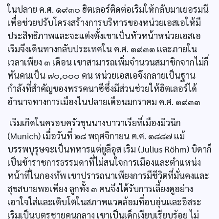
ในปลาย ค.ศ. ๑๙๓๐ ฮิตเลอร์ติดต่อเริมให้กลับมาเยอรมนี
เพื่อช่วยปรับโครงสร้างการบริหารของหน่วยเอสเอให้มี
ประสิทธิภาพและจะแต่งตั้งเขาเป็นหัวหน้าหน่วยเอสเอ
เริมจึงเดินทางกลับประเทศใน ค.ศ. ๑๙๓๑ และภายใน
เวลาเพียง ๓ เดือน เขาสามารถเพิ่มจำนวนสมาชิกจากไม่กี่
พันคนเป็น ๗๐,๐๐๐ คน หน่วยเอสเอจึงกลายเป็นฐาน
กำลังที่สำคัญของพรรคนาซีซึ่งมีส่วนช่วยให้ฮิตเลอร์ได้
อำนาจทางการเมืองในปลายเดือนมกราคม ค.ศ. ๑๙๓๓
เริมเกิดในครอบครัวขุนนางบาวาเรียที่เมืองมิวนิก
(Munich) เมื่อวันที่ ๒๘ พฤศจิกายน ค.ศ. ๑๘๘๗ แม้
บรรพบุรุษจะเป็นทหารแต่ยูลีอุส เริม (Julius Röhm) บิดาก็
เป็นข้าราชการธรรมดาที่ไม่สนใจการเมืองและตำแหน่ง
หน้าที่ในกองทัพ เขาปรารถนาเพียงการมีชีวิตที่มั่นคงและ
สุขสบายพอเพียง ลูกทั้ง ๓ คนจึงได้รับการเลี้ยงดูอย่าง
เอาใจใส่และเติบโตในสภาพแวดล้อมที่อบอุ่นและอิสระ
เริมเป็นบุตรชายคนกลาง เขาเป็นเด็กเงียบเรียบร้อย ไม่