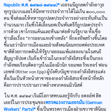
Republic ค.ศ. ๑๙๑๘-๑๙๓๓)*
เยอรมนีถูกลดกำลังอาวุธ
ทุกรูปแบบและให้มีทหารประจำการได้ไม่เกิน ๑๐๐,๐๐๐
คน ซึ่งส่งผลให้ทหารถูกปลดประจำการอย่างกะทันหันเป็น
จำนวนมาก เริมซึ่งได้เลื่อนยศเป็นพันตรีก็ถูกปลดประจำ
การด้วย เขาโกรธแค้นและหันมาต่อต้านรัฐบาล ทั้งเชื่อ
ข่าวลือเรื่อง “การลอบแทงข้างหลัง” ที่กองทัพสร้างขึ้นโดย
ชี้แนะว่านักการเมืองและฝ่ายสังคมนิยมทรยศต่อประเทศ
ชาติด้วยการกดดันให้รัฐบาลยอมแพ้และลงนามในสนธิ
สัญญาอัปยศ เริมจึงเข้าร่วมในกองกำลังอิสระซึ่งเป็นกอง
กำลังพลเรือนติดอาวุธในเมืองมิวนิก จอมพล ริทเทอร์ ฟอน
เอพพ์ (Ritter von Epp) ผู้บังคับบัญชากองกำลังอิสระแต่ง
ตั้งเริมเป็นหัวหน้าสาขาของกองกำลังอิสระซึ่งหน้าที่หลัก
คือการปราบปรามกวาดล้างพวกคอมมิวนิสต์
ใน ค.ศ. ๑๙๑๙ เริมมีโอกาสพบและรู้จักกับ อดอล์ฟ ฮิต
เลอร์ในการประชุมของ
พรรคแรงงานเยอรมัน (German
Workers’ Party)*
ซึ่งเป็นพรรคการเมืองฝ่ายขวาชาตินิยม