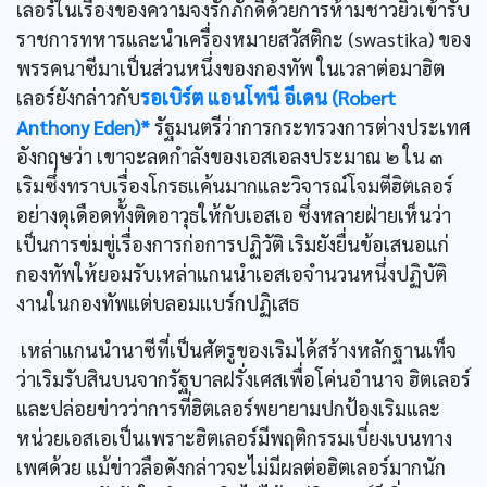
เลอร์ในเรื่องของความจงรักภักดีด้วยการห้ามชาวยิวเข้ารับ
ราชการทหารและนำเครื่องหมายสวัสติกะ (swastika) ของ
พรรคนาซีมาเป็นส่วนหนึ่งของกองทัพ ในเวลาต่อมาฮิต
เลอร์ยังกล่าวกับ
รอเบิร์ต แอนโทนี อีเดน (Robert
Anthony Eden)*
รัฐมนตรีว่าการกระทรวงการต่างประเทศ
อังกฤษว่า เขาจะลดกำลังของเอสเอลงประมาณ ๒ ใน ๓
เริมซึ่งทราบเรื่องโกรธแค้นมากและวิจารณ์โจมตีฮิตเลอร์
อย่างดุเดือดทั้งติดอาวุธให้กับเอสเอ ซึ่งหลายฝ่ายเห็นว่า
เป็นการข่มขู่เรื่องการก่อการปฏิวัติ เริมยังยื่นข้อเสนอแก่
กองทัพให้ยอมรับเหล่าแกนนำเอสเอจำนวนหนึ่งปฏิบัติ
งานในกองทัพแต่บลอมแบร์กปฏิเสธ
เหล่าแกนนำนาซีที่เป็นศัตรูของเริมได้สร้างหลักฐานเท็จ
ว่าเริมรับสินบนจากรัฐบาลฝรั่งเศสเพื่อโค่นอำนาจ ฮิตเลอร์
และปล่อยข่าวว่าการที่ฮิตเลอร์พยายามปกป้องเริมและ
หน่วยเอสเอเป็นเพราะฮิตเลอร์มีพฤติกรรมเบี่ยงเบนทาง
เพศด้วย แม้ข่าวลือดังกล่าวจะไม่มีผลต่อฮิตเลอร์มากนัก