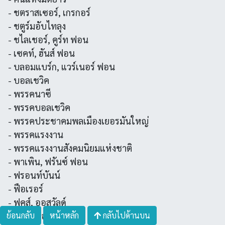
- ชตราสเซอร์, เกรกอร์
- ชตูร์มอับไทลุง
- ชไลเชอร์, คูร์ท ฟอน
- เซคท์, ฮันส์ ฟอน
- บลอมแบร์ก, แวร์เนอร์ ฟอน
- บอลเชวิค
- พรรคนาซี
- พรรคบอลเชวิค
- พรรคประชาคมพลเมืองเยอรมันใหญ่
- พรรคแรงงาน
- พรรคแรงงานสังคมนิยมแห่งชาติ
- พาเพิน, ฟรันซ์ ฟอน
- ฟรอนท์บันน์
- ฟือเรอร์
- ฟุคส์, ออสวัลด์
ย้อนกลับ
- เริม, ยูลีอุส
หน้าหลัก
กลับไปด้านบน