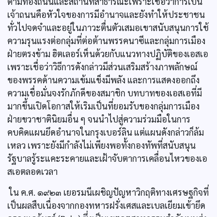
ตามท้องถนนและสถานที่สาธารณะเพราะเชื่อว่าการเป็น
เจ้าถนนคือหัวใจของการมีอำนาจและยังทำให้ประชาชน
ทั่วไปจดจำและอยู่ในภาวะตื่นตัวเสมอเขาสนับสนุนการใช้
ความรุนแรงต่อกลุ่มที่ต่อต้านพรรคนาซีและกลุ่มการเมือง
ฝ่ายตรงข้าม ฮิตเลอร์เห็นด้วยกับแนวทางปฏิบัติของเอสเอ
เพราะเชื่อว่าวิธีการดังกล่าวมีส่วนเสริมสร้างภาพลักษณ์
ของพรรคด้านความเข้มแข็งมีพลัง และการแสดงออกถึง
ความเชื่อมั่นจงรักภักดีของสมาชิก บทบาทของเอสเอที่มี
มากขึ้นเปิดโอกาสให้เริมเป็นที่ยอมรับของกลุ่มการเมือง
ฝ่ายขวาชาตินิยมอื่น ๆ จนนำไปสู่ความร่วมมือในการ
คบคิดแผนยึดอำนาจในกรุงเบอร์ลิน แต่แผนดังกล่าวก็ล้ม
เหลว เพราะยังมีกำลังไม่เพียงพอทั้งกองทัพที่สนับสนุน
รัฐบาลรู้ระแคะระคายและเฝ้าจับตาการเคลื่อนไหวของเอ
สเอตลอดเวลา
ใน ค.ศ. ๑๙๒๓ เยอรมนีเผชิญปัญหาวิกฤติทางเศรษฐกิจที่
เป็นผลสืบเนื่องจากกองทหารฝรั่งเศสและเบลเยียมเข้ายึด