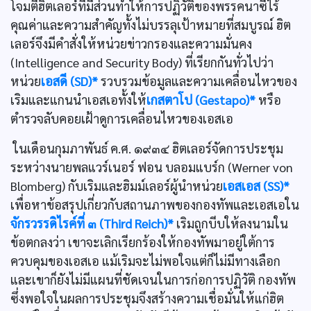
โจมตีฮิตเลอร์ที่มีส่วนทำให้การปฏิวัติของพรรคนาซีไร้
คุณค่าและความสำคัญทั้งไม่บรรลุเป้าหมายที่สมบูรณ์ ฮิต
เลอร์จึงมีคำสั่งให้หน่วยข่าวกรองและความมั่นคง
(Intelligence and Security Body) ที่เรียกกันทั่วไปว่า
หน่วย
เอสดี (SD)*
รวบรวมข้อมูลและความเคลื่อนไหวของ
เริมและแกนนำเอสเอทั้งให้
เกสตาโป (Gestapo)*
หรือ
ตำรวจลับคอยเฝ้าดูการเคลื่อนไหวของเอสเอ
ในเดือนกุมภาพันธ์ ค.ศ. ๑๙๓๔ ฮิตเลอร์จัดการประชุม
ระหว่างนายพลแวร์เนอร์ ฟอน บลอมแบร์ก (Werner von
Blomberg) กับเริมและฮิมม์เลอร์ผู้นำหน่วย
เอสเอส (SS)*
เพื่อหาข้อสรุปเกี่ยวกับสถานภาพของกองทัพและเอสเอใน
จักรวรรดิไรค์ที่ ๓ (Third Reich)*
เริมถูกบีบให้ลงนามใน
ข้อตกลงว่า เขาจะเลิกเรียกร้องให้กองทัพมาอยู่ใต้การ
ควบคุมของเอสเอ แม้เริมจะไม่พอใจแต่ก็ไม่มีทางเลือก
และเขาก็ยังไม่มีแผนที่ชัดเจนในการก่อการปฏิวัติ กองทัพ
ซึ่งพอใจในผลการประชุมจึงสร้างความเชื่อมั่นให้แก่ฮิต