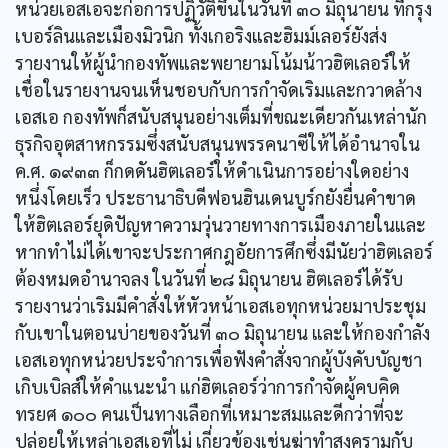
หน่วยเอสเอจะก่อการปฏิวัติขึ้นในวันที่ ๓๐ มิถุนายน ที่กรุง
เบอร์ลินและเมืองมิวนิก ทั้งเกอริงและฮิมม์เลอร์ยังส่ง
รายงานให้ผู้นำกองทัพและพยายามโน้มน้าวฮิตเลอร์ให้
เชื่อในรายงานจนเห็นชอบกับการกำจัดเริมและกวาดล้าง
เอสเอ กองทัพก็สนับสนุนอย่างเต็มที่ขณะเดียวกันเหล่านัก
ธุรกิจอุตสาหกรรมซึ่งสนับสนุนพรรคนาซีให้ได้อำนาจใน
ค.ศ. ๑๙๓๓ ก็กดดันฮิตเลอร์ให้ดำเนินการอย่างใดอย่าง
หนึ่งโดยเร็ว ประธานาธิบดีฟอนฮินเดนบูร์กยังยื่นคำขาด
ให้ฮิตเลอร์ยุดิปัญหาความวุ่นวายทางการเมืองภายในและ
หากทำไม่ได้เขาจะประกาศกฎอัยการศึกซึ่งมีนัยว่าฮิตเลอร์
ต้องหมดอำนาจลง ในวันที่ ๒๘ มิถุนายน ฮิตเลอร์ได้รับ
รายงานว่าเริมมีคำสั่งให้หัวหน้าเอสเอทุกหน่วยมาประชุม
กับเขาในตอนบ่ายของวันที่ ๓๐ มิถุนายน และให้กองกำลัง
เอสเอทุกหน่วยประจำการเพื่อฟังคำสั่งจากผู้บังคับบัญชา
เกิบเบิลส์ให้คำแนะนำ แก่ฮิตเลอร์ว่าการกำจัดผู้คบคิด
ทรยศ ๑๐๐ คนเป็นทางเลือกที่เหมาะสมและดีกว่าที่จะ
ปล่อยให้เหล่าเอสเอที่ไม่ เกี่ยวข้องเช่นฆ่าทำสงครามกับ