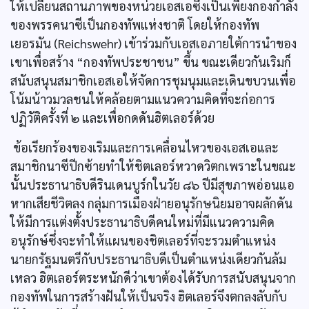
ให้เปลี่ยนสถานภาพของหน่วยเอสเอซึ่งเป็นเพียงกองกำลัง
ของพรรคนาซีเป็นกองทัพแห่งชาติ โดยให้กองทัพ
เยอรมัน (Reichswehr) เข้าร่วมกับเอสเอภายใต้การนำของ
เขาเพื่อสร้าง “กองทัพประชาชน” ขึ้น ขณะเดียวกันเริมก็
สนับสนุนสมาชิกเอสเอให้จัดการชุมนุมและเดินขบวนเพื่อ
โน้มน้าวมวลชนให้คล้อยตามแนวความคิดที่จะก่อการ
ปฏิวัติครั้งที่ ๒ และเพื่อกดดันฮิตเลอร์ด้วย
ข้อเรียกร้องของเริมและการเคลื่อนไหวของเอสเอและ
สมาชิกนาซีปีกซ้ายทำให้ชิตเลอร์หวาดวิตกเพราะในขณะ
นั้นประธานาธิบดีรินเดนบูร์กในวัย ๘๖ ปีมีสุขภาพอ่อนแอ
หากเสียชีวิตลง กลุ่มการเมืองฝ่ายอนุรักษนิยมอาจผลักดัน
ให้มีการแต่งตั้งประธานาธิบดีคนใหม่ที่มีแนวความคิด
อนุรักษ์ซึ่งจะทำให้แผนของชิตเลอร์ที่จะรวมตำแหน่ง
นายกรัฐมนตรีกับประธานาธิบดีเป็นตำแหน่งเดียวกันล้ม
เหลว ฮิตเลอร์ตระหนักดีว่าเขาต้องได้รับการสนับสนุนจาก
กองทัพในการสร้างฝันให้เป็นจริง ฮิตเลอร์จึงตกลงลับกับ