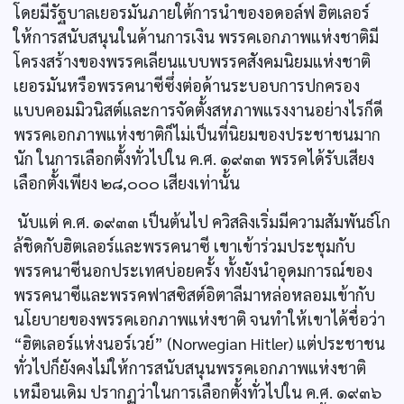
โดยมีรัฐบาลเยอรมันภายใต้การนำของอดอล์ฟ ฮิตเลอร์
ให้การสนับสนุนในด้านการเงิน พรรคเอกภาพแห่งชาติมี
โครงสร้างของพรรคเลียนแบบพรรคสังคมนิยมแห่งชาติ
เยอรมันหรือพรรคนาซีซึ่งต่อด้านระบอบการปกครอง
แบบคอมมิวนิสต์และการจัดตั้งสหภาพแรงงานอย่างไรก็ดี
พรรคเอกภาพแห่งชาติก็ไม่เป็นที่นิยมของประชาชนมาก
นัก ในการเลือกตั้งทั่วไปใน ค.ศ. ๑๙๓๓ พรรคได้รับเสียง
เลือกตั้งเพียง ๒๘,๐๐๐ เสียงเท่านั้น
นับแต่ ค.ศ. ๑๙๓๓ เป็นต้นไป ควิสลิงเริ่มมีความสัมพันธ์โก
ล้ชิดกับฮิตเลอร์และพรรคนาซี เขาเข้าร่วมประชุมกับ
พรรคนาซีนอกประเทศบ่อยครั้ง ทั้งยังนำอุดมการณ์ของ
พรรคนาซีและพรรคฟาสซิสต์อิตาลีมาหล่อหลอมเข้ากับ
นโยบายของพรรคเอกภาพแห่งชาติ จนทำให้เขาได้ชื่อว่า
“ฮิตเลอร์แห่งนอร์เวย์” (Norwegian Hitler) แต่ประชาชน
ทั่วไปก็ยังคงไม่ให้การสนับสนุนพรรคเอกภาพแห่งชาติ
เหมือนเดิม ปรากฏว่าในการเลือกตั้งทั่วไปใน ค.ศ. ๑๙๓๖