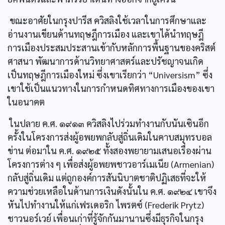
ขณะอาศัยในกรุงปารีส ควิสลิงใช้เวลาในการศึกษาและ
อ่านงานเขียนด้านทฤษฎีการเมือง และเขาได้นำทฤษฎี
การเมืองประสมประสานเข้ากับหลักการพื้นฐานของคริสต์
ศาสนา พัฒนาการด้านวิทยาศาสตร์และปรัชญาจนเกิด
เป็นทฤษฎีการเมืองใหม่ ซึ่งเขาเรียกว่า “Universism” ซึ่ง
เขาใช้เป็นแนวทางในการกำหนดทิศทางการเมืองของเขา
ในอนาคต
ในปลาย ค.ศ. ๑๙๑๓ ควิสลิงไปร่วมทำงานกับนันเซินอีก
ครั้งในโครงการส่งผู้อพยพกลับสู่ถิ่นเดิมในคาบสมุทรบอล
ข่าน ต่อมาใน ค.ศ. ๑๙๒๕ ทั้งสองพยายามเสนอเรื่องผ่าน
โครงการต่าง ๆ เพื่อส่งผู้อพยพชาวอาร์เมเนีย (Armenian)
กลับสู่ถิ่นเดิม แต่ถูกองค์การสันนิบาตชาติปฏิเสธที่จะให้
ความช่วยเหลือในด้านการเงินดังนั้นใน ค.ศ. ๑๙๒๔ เขาจึง
หันไปทำงานให้แก่เฟรเดอริก ไพรตซ์ (Frederik Prytz)
ชาวนอร์เวย์ เพื่อนเก่าที่รู้จักกันมานานซึ่งมีธุรกิจในกรุง