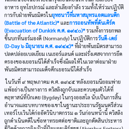
อาหาร ยุทโธปกรณ์ และลำเลียงกำลัง รวมทั้งให้ร่วมปฏิบัติ
การกับฝ่ายพันธมิตรใน
ยุทธนาวีที่มหาสมุทรแอตแลนติก
(Battle of the Atlantic)*
และ
การถอนทัพที่ดันเคิร์ค
(Evacuation of Dunkirk ค.ศ. ๑๙๔๐)*
รวมทั้งการยกพล
ขึ้นบกที่นอร์มองดี (Normandy) ในปฏิบัติการ
วันดี-เดย์
(D-Day ๖ มิถุนายน ค.ศ. ๑๙๔๔)*
ที่ฝ่ายพันธมิตรสามารถ
ปลดปล่อยเบลเยียม เนเธอร์แลนด์ และฝรั่งเศสจากการยึด
ครองของเยอรมนีได้สำเร็จซึ่งมีผลให้ในเวลาต่อมาฝ่าย
พันธมิตรสามารถเผด็จศึกเยอรมนีได้สำเร็จ
ในวันที่ ๙ พฤษภาคม ค.ศ. ๑๙๔๕ หลังเยอรมนียอมพ่าย
แพ้อย่างเป็นทางการ ควิสลิงถูกจับและควบคุมตัวได้ที่
คฤหาสน์ที่บิกเดย (Bygdøy) ในกรุงออสโล นับเป็นการสิ้น
อำนาจและบทบาทของเขาในฐานะประธานรัฐมนตรีส่วน
เทอร์โบเวินได้ก่ออัตวินิบาตกรรม ๑ วันก่อนหน้านี้ ควิสลิง
ถูกดำเนินคดีในข้อหาทรยศต่อชาติและถูกตัดสินประหาร
ชีวิตด้วยการยิงเป้าที่ป้อมอะเคิร์สฮุส (Akershus Fortress)