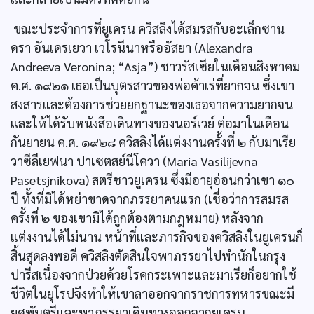
ขณะประจำการที่ยูเครน ควิสลิงได้สมรสกับอะเล็กซาน
ดรา อันเดรเยวา เวโรนีนาหรืออัสยา (Alexandra
Andreeva Veronina; “Asja”) ชาวรัสเซียในเดือนสิงหาคม
ค.ศ. ๑๙๒๑ เธอเป็นบุตรสาวของพ่อค้าเร่ที่ยากจน ซึ่งเขา
สงสารและต้องการช่วยยกฐานะของเธอจากความยากจน
และให้ได้รับหนังสือเดินทางของนอร์เวย์ ต่อมาในเดือน
กันยายน ค.ศ. ๑๙๒๘ ควิสลิงได้แต่งงานครั้งที่ ๒ กับมาเรีย
วาซีลีเยฟนา ปาเซตสย์นีโควา (Maria Vasilijevna
Pasetsjnikova) สตรีชาวยูเครน ซึ่งมีอายุอ่อนกว่าเขา ๑๐
ปี ทั้งที่มิได้หย่าขาดจากภรรยาคนแรก (เชื่อว่าการสมรส
ครั้งที่ ๒ ของเขามิได้ถูกต้องตามกฎหมาย) หลังจาก
แต่งงานได้ไม่นาน หน้าที่และภารกิจของควิสลิงในยูเครนก็
สิ้นสุดลงพอดี ควิสลิงตัดสินใจพาภรรยาไปพำนักในกรุง
ปารีสเนื่องจากป่วยด้วยโรคกระเพาะและมาเรียก็อยากใช้
ชีวิตในยุโรปจึงทำให้เขาลาออกจากราชการทหารขณะมี
ยศพันตรีและพาภรรยาเดินทางออกจากยูเครน