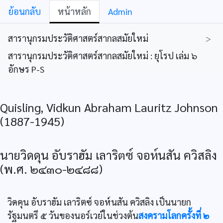
ย้อนกลับ
หน้าหลัก
Admin
สารานุกรมประวัติศาสตร์สากลสมัยใหม่
>
สารานุกรมประวัติศาสตร์สากลสมัยใหม่ : ยุโรป เล่ม ๖
อักษร P-S
Quisling, Vidkun Abraham Lauritz Johnson
(1887-1945)
นายวิดดุน อับราฮัม เลาริตซ์ จอห์นสัน ควิสลิง
(พ.ศ. ๒๔๓๐-๒๔๘๘)
วิดคุน อับราฮัม เลาริตซ์ จอห์นสัน ควิสลิง เป็นนายก
รัฐมนตรี ๕ วันของนอร์เวย์ในช่วงต้น
สงครามโลกครั้งที่ ๒