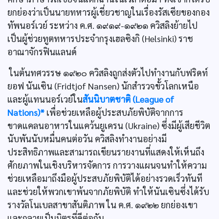
ยกย่องว่าเป็นนายทหารผู้เชี่ยวชาญในเรื่องรัสเซียของกอง
ทัพนอร์เวย์ ระหว่าง ค.ศ. ๑๙๑๙-๑๙๒๑ ควิสลิงย้ายไป
เป็นผู้ช่วยทูตทหารประจำกรุงเฮลซิงกิ (Helsinki) ราช
อาณาจักรฟินแลนด์
ในต้นทศวรรษ ๑๙๒๐ ควิสลิงถูกส่งตัวไปทำงานกับฟริดท์
ยอฟ นันเซิน (Fridtjof Nansen) นักสำรวจขั้วโลกเหนือ
และผู้แทนนอร์เวย์ใน
สันนิบาตชาติ (League of
Nations)*
เพื่อช่วยเหลือผู้ประสบภัยพิบัติจากการ
ขาดแคลนอาหารในแคว้นยูเครน (Ukraine) ซึ่งมีผู้เสียชีวิต
นับพันนับหมื่นคนต่อวัน ควิสลิงทำงานอย่างมี
ประสิทธิภาพและสามารถเขียนรายงานที่แสดงให้เห็นถึง
ศักยภาพในเชิงบริหารจัดการ การวางแผนจนทำให้ความ
ช่วยเหลือมาถึงมือผู้ประสบภัยพิบัติได้อย่างรวดเร็วทันที
และช่วยให้พวกเขาพ้นจากภัยพิบัติ ทำให้นันเซินซึ่งได้รับ
รางวัลโนเบลสาขาสันติภาพ ใน ค.ศ. ๑๙๒๒ ยกย่องเขา
และกลายเป็นมิตรที่ดีต่อกัน