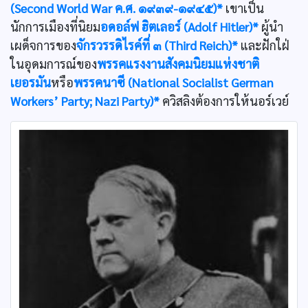
(Second World War ค.ศ. ๑๙๓๙-๑๙๔๕)*
เขาเป็น
นักการเมืองที่นิยม
อดอล์ฟ ฮิตเลอร์ (Adolf Hitler)*
ผู้นำ
เผด็จการของ
จักรวรรดิไรค์ที่ ๓ (Third Reich)*
และฝักใฝ่
ในอุดมการณ์ของ
พรรคแรงงานสังคมนิยมแห่งชาติ
เยอรมัน
หรือ
พรรคนาซี (National Socialist German
Workers’ Party; Nazi Party)*
ควิสลิงต้องการให้นอร์เวย์