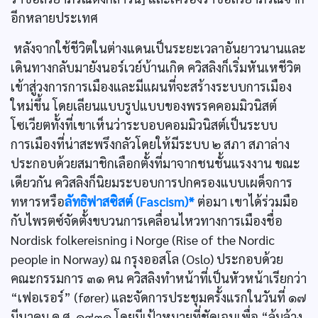
อีกหลายประเทศ
หลังจากใช้ชีวิตในต่างแดนเป็นระยะเวลาอันยาวนานและ
เดินทางกลับมายังนอร์เวย์บ้านเกิด ควิสลิงก็เริ่มหันเหชีวิต
เข้าสู่วงการการเมืองและมีแผนที่จะสร้างระบบการเมือง
ใหม่ขึ้น โดยเลียนแบบรูปแบบของพรรคคอมมิวนิสต์
โซเวียตทั้งที่เขาเห็นว่าระบอบคอมมิวนิสต์เป็นระบบ
การเมืองที่น่าสะพรึงกลัวโดยให้มีระบบ ๒ สภา สภาล่าง
ประกอบด้วยสมาชิกเลือกตั้งที่มาจากชนชั้นแรงงาน ขณะ
เดียวกัน ควิสลิงก็นิยมระบอบการปกครองแบบเผด็จการ
ทหารหรือ
ลัทธิฟาสซิสต์ (Fascism)*
ต่อมา เขาได้ร่วมมือ
กับไพรตซ์จัดตั้งขบวนการเคลื่อนไหวทางการเมืองชื่อ
Nordisk folkereisning i Norge (Rise of the Nordic
people in Norway) ณ กรุงออสโล (Oslo) ประกอบด้วย
คณะกรรมการ ๓๑ คน ควิสลิงทำหน้าที่เป็นหัวหน้าเรียกว่า
“เฟอเรอร์” (fører) และจัดการประชุมครั้งแรกในวันที่ ๑๗
มีนาคม ค.ศ. ๑๙๓๑ โดยมีเป้าหมายที่ชัดเจนเพื่อ “ล้มล้าง