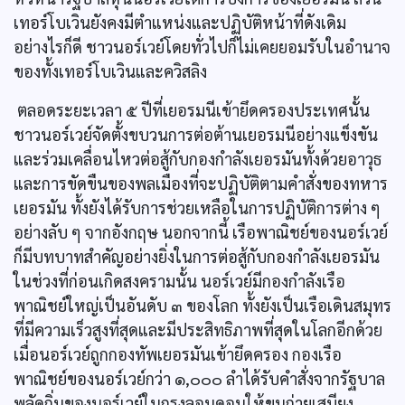
เทอร์โบเวินยังคงมีตำแหน่งและปฏิบัติหน้าที่ดังเดิม
อย่างไรก็ดี ชาวนอร์เวย์โดยทั่วไปก็ไม่เคยยอมรับในอำนาจ
ของทั้งเทอร์โบเวินและควิสลิง
ตลอดระยะเวลา ๕ ปีที่เยอรมนีเข้ายึดครองประเทศนั้น
ชาวนอร์เวย์จัดตั้งขบวนการต่อต้านเยอรมนีอย่างแข็งขัน
และร่วมเคลื่อนไหวต่อสู้กับกองกำลังเยอรมันทั้งด้วยอาวุธ
และการขัดขืนของพลเมืองที่จะปฏิบัติตามคำสั่งของทหาร
เยอรมัน ทั้งยังได้รับการช่วยเหลือในการปฏิบัติการต่าง ๆ
อย่างลับ ๆ จากอังกฤษ นอกจากนี้ เรือพาณิชย์ของนอร์เวย์
ก็มีบทบาทสำคัญอย่างยิ่งในการต่อสู้กับกองกำลังเยอรมัน
ในช่วงที่ก่อนเกิดสงครามนั้น นอร์เวย์มีกองกำลังเรือ
พาณิชย์ใหญ่เป็นอันดับ ๓ ของโลก ทั้งยังเป็นเรือเดินสมุทร
ที่มีความเร็วสูงที่สุดและมีประสิทธิภาพที่สุดในโลกอีกด้วย
เมื่อนอร์เวย์ถูกกองทัพเยอรมันเข้ายึดครอง กองเรือ
พาณิชย์ของนอร์เวย์กว่า ๑,๐๐๐ ลำได้รับคำสั่งจากรัฐบาล
พลัดถิ่นของนอร์เวย์ในกรุงลอนดอนให้ขนถ่ายเสบียง