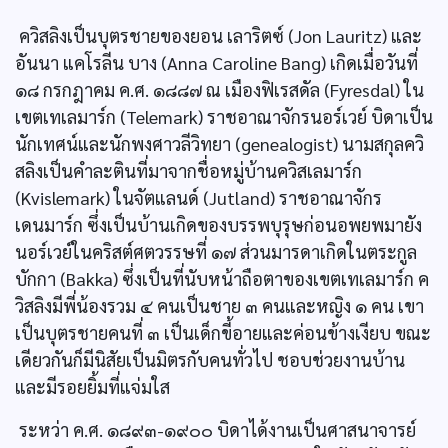
ควิสลิงเป็นบุตรชายของยอน เลาริตซ์ (Jon Lauritz) และ
อันนา แคโรลีน บาง (Anna Caroline Bang) เกิดเมื่อวันที่
๑๘ กรกฎาคม ค.ศ. ๑๘๘๗ ณ เมืองฟิเรสดัล (Fyresdal) ใน
เขตเทเลมาร์ก (Telemark) ราชอาณาจักรนอร์เวย์ บิดาเป็น
นักเทศน์และนักพงศาวลีวิทยา (genealogist) นามสกุลควิ
สลิงเป็นคำละตินที่มาจากชื่อหมู่บ้านควิสเลมาร์ก
(Kvislemark) ในจัตแลนด์ (Jutland) ราชอาณาจักร
เดนมาร์ก ซึ่งเป็นบ้านเกิดของบรรพบุรุษก่อนอพยพมายัง
นอร์เวย์ในคริสต์ศตวรรษที่ ๑๗ ส่วนมารดาเกิดในตระกูล
บักกา (Bakka) ซึ่งเป็นที่นับหน้าถือตาของเขตเทเลมาร์ก ค
วิสลิงมีพี่น้องรวม ๔ คนเป็นชาย ๓ คนและหญิง ๑ คน เขา
เป็นบุตรชายคนที่ ๓ เป็นเด็กขี้อายและค่อนข้างเงียบ ขณะ
เดียวกันก็มีนิสัยเป็นมิตรกับคนทั่วไป ชอบช่วยงานบ้าน
และมีรอยยิ้มที่แจ่มใส
ระหว่า ค.ศ. ๑๘๙๓-๑๙๐๐ บิดาได้งานเป็นศาสนาจารย์