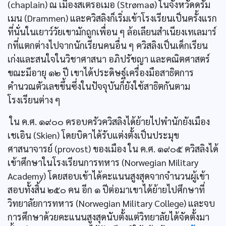
(chaplain) ณ เมืองสเตรอเมอ (Strømaø) ในจังหวัดดรัม
เมน (Drammen) และควิสลิงก็เริ่มเข้าโรงเรียนเป็นครั้งแรก
ที่นั่นในเยาว์วัยเขามักถูกเพื่อน ๆ ล้อเลียนสำเนียงเทเลมาร์
กที่แตกต่างไปจากนักเรียนคนอื่น ๆ ควิสลิงเป็นเด็กเรียน
เก่งและสนใจในวิชาศาสนา อภิปรัชญา และคณิตศาสตร์
ขณะมีอายุ ๑๒ ปี เขาได้ประดิษฐ์เครื่องมือสาธิตการ
คำนวณตัวเลขขึ้นซึ่งในปัจจุบันก็ยังใช้สาธิตกันตาม
โรงเรียนต่าง ๆ
ใน ค.ศ. ๑๙๐๐ ครอบครัวควิสลิงได้ย้ายไปพำนักยังเมือง
เชเอิน (Skien) โดยบิดาได้รับแต่งตั้งเป็นประมุข
ศาสนาจารย์ (provost) ของเมือง ใน ค.ศ. ๑๙๐๕ ควิสลิงได้
เข้าศึกษาในโรงเรียนการทหาร (Norwegian Military
Academy) โดยสอบเข้าได้คะแนนสูงสุดจากจำนวนผู้เข้า
สอบทั้งสิ้น ๒๕๐ คน อีก ๑ ปีต่อมาเขาได้ย้ายไปศึกษาที่
วิทยาลัยการทหาร (Norwegian Military College) และจบ
การศึกษาด้วยคะแนนสูงสุดนับตั้งแต่วิทยาลัยได้จัดตั้งมา