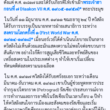
ตั้งแต่ ค.ศ. ๑๘๑๗ และได้รับเกียรติให้เข้าเฝ้า
พระเจ้าฮา
กอนที่ ๗ (Haakon VII ค.ศ. ๑๙๐๕-๑๙๕๗)*
พระประมุข
ในวันที่ ๑๑ มิถุนายน ค.ศ. ๑๙๑๑ ขณะอายุ ๒๔ ปี ควิสลิง
ได้รับการบรรจุเป็นนายทหารฝ่ายเสนาธิการ ระหว่าง
สงครามโลกครั้งที่ ๑ (First World War ค.ศ.
๑๙๑๔-๑๙๑๘)*
เมื่อนอร์เวย์ได้ดำเนินนโยบายเป็นกลาง
ควิสลิงไม่เห็นด้วยและมักแสดงความไม่พอใจต่อขบวนการ
สันติภาพ อย่างไรก็ดีการสูญเสียชีวิตและทรัพย์สินของ
เหยื่อสงครามในประเทศต่าง ๆ ทำให้เขาเริ่มเปลี่ยน
ทัศนคติต่อสงครามนองเลือด
ใน ค.ศ. ๑๙๑๗ ควิสลิงได้รับยศร้อยเอก ระหว่างเดือน
มีนาคม-ธันวาคม ค.ศ. ๑๙๑๘ เขาเป็นผู้ช่วยทูตทหารประ
จำกรุงเปโตรกราด (Petrograd) รัสเซีย ประสบการณ์จาก
การทำงานและการอาศัยในรัสเซียเป็นเวลาเกือบ ๑ ปีทำ
ให้ควิสลิงสนใจการเมืองและสังคมของรัสเซียและเริ่ม
ศึกษาภาษารัสเซียจนแตกฉานในเวลาต่อมา ทั้งเขาก็ได้รับ