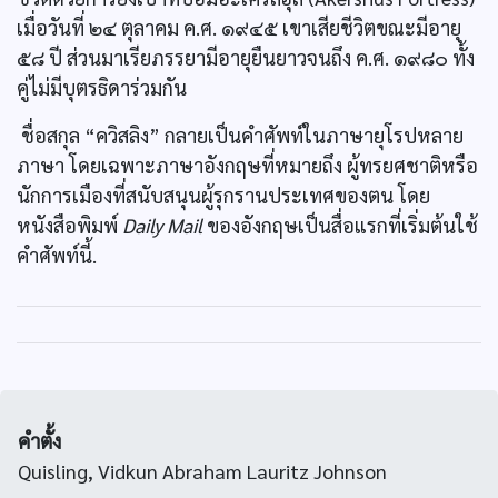
เมื่อวันที่ ๒๔ ตุลาคม ค.ศ. ๑๙๔๕ เขาเสียชีวิตขณะมีอายุ
๕๘ ปี ส่วนมาเรียภรรยามีอายุยืนยาวจนถึง ค.ศ. ๑๙๘๐ ทั้ง
คู่ไม่มีบุตรธิดาร่วมกัน
ชื่อสกุล “ควิสลิง” กลายเป็นคำศัพท์ในภาษายุโรปหลาย
ภาษา โดยเฉพาะภาษาอังกฤษที่หมายถึง ผู้ทรยศชาติหรือ
นักการเมืองที่สนับสนุนผู้รุกรานประเทศของตน โดย
หนังสือพิมพ์
Daily Mail
ของอังกฤษเป็นสื่อแรกที่เริ่มต้นใช้
คำศัพท์นี้.
คำตั้ง
Quisling, Vidkun Abraham Lauritz Johnson