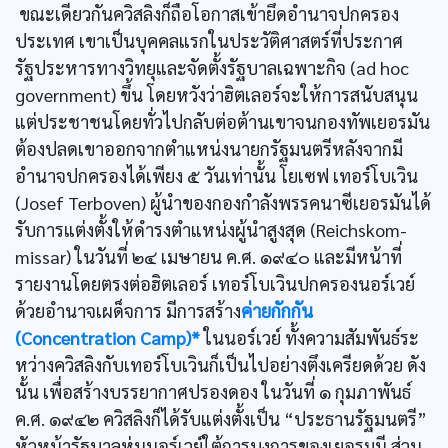
ขณะเดียวกันควิสลิงก็ถือโอกาสเข้ายึดอำนาจปกครอง
ประเทศ เขาเป็นบุคคลแรกในประวัติศาสตร์ที่ประกาศ
รัฐประหารทางวิทยุและจัดตั้งรัฐบาลเฉพาะกิจ (ad hoc
government) ขึ้น โดยหวังว่าฮิตเลอร์จะให้การสนับสนุน
แต่ประชาชนโดยทั่วไปกลับต่อต้านเขาจนกองทัพเยอรมัน
ต้องปลดเขาออกจากตำแหน่งนายกรัฐมนตรีหลังจากมี
อำนาจปกครองได้เพียง ๕ วันเท่านั้น โยเซฟ เทอร์โบเวิน
(Josef Terboven) ผู้นำของกองกำลังพรรคนาซีเยอรมันได้
รับการแต่งตั้งให้ดำรงตำแหน่งผู้นำสูงสุด (Reichskom-
missar) ในวันที่ ๒๔ เมษายน ค.ศ. ๑๙๔๐ และมีหน้าที่
รายงานโดยตรงต่อฮิตเลอร์ เทอร์โบเวินปกครองนอร์เวย์
ด้วยอำนาจเผด็จการ มีการสร้าง
ค่ายกักกัน
(Concentration Camp)*
ในนอร์เวย์ ทั้งความสัมพันธ์ระ
หว่างควิสลิงกับเทอร์โบเวินก็เป็นไปอย่างตึงเครียดด้วย ดัง
นั้น เพื่อสร้างบรรยากาศปรองดอง ในวันที่ ๑ กุมภาพันธ์
ค.ศ. ๑๙๔๒ ควิสลิงก็ได้รับแต่งตั้งเป็น “ประธานรัฐมนตรี”
หัวหน้ารัฐบาลหุ่นนอร์เวย์ใต้การบงการของเยอรมนี ส่วน