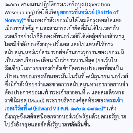
๑๙๔๐ ตามแผนปฏิบัติการเวเซรือบุง (Operation
Weserübung) ก่อให้เกิด
ยุทธการที่นอร์เวย์ (Battle of
Norway)*
ขึ้น กองกำลังเยอรมันได้โจมตีกรุงออสโลและ
เมืองท่าสำคัญ ๆ และสามารถเข้ายึดที่มั่นได้ในเวลาอัน
รวดเร็วอย่างไรก็ดี กองทัพนอร์เวย์ก็ได้ต่อสู้อย่างกล้าหาญ
โดยมีกำลังของอังกฤษ ฝรั่งเศส และโปแลนด์ให้การ
สนับสนุนนอร์เวย์สามารถต่อต้านการรุกรานของเยอรมนี
เป็นเวลาเกือบ ๒ เดือน นับว่ายาวนานที่สุด (ยกเว้นใน
รัสเซีย) ในการยกกองกำลังเข้ายึดครองประเทศที่ตกเป็น
เป้าหมายของกองทัพเยอรมัน ในวันที่ ๗ มิถุนายน นอร์เวย์
ซึ่งมีกำลังน้อยกว่าและขาดการสนับสนุนทางอากาศยานจำ
ต้องประกาศยอมแพ้ พระเจ้าฮากอนที่ ๗ และสมเด็จพระ
ราชินีมอด (Maud) พระราชธิดาองค์สุดท้องของ
พระเจ้า
เอดเวิร์ดที่ ๗ (Edward VII ค.ศ. ๑๙๐๑-๑๙๑๐)*
แห่ง
อังกฤษจึงเสด็จหนีออกจากนอร์เวย์พร้อมด้วยคณะรัฐบาล
ไปยังอังกฤษและจัดตั้งรัฐบาลพลัดถิ่นขึ้น