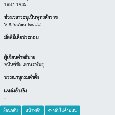
1887-1945
ช่วงเวลาระบุเป็นพุทธศักราช
พ.ศ. ๒๔๓๐-๒๔๘๘
มัลติมีเดียประกอบ
-
ผู้เขียนคำอธิบาย
อนันต์ชัย เลาหะพันธุ
บรรณานุกรมคำตั้ง
แหล่งอ้างอิง
-
ย้อนกลับ
หน้าหลัก
กลับไปด้านบน