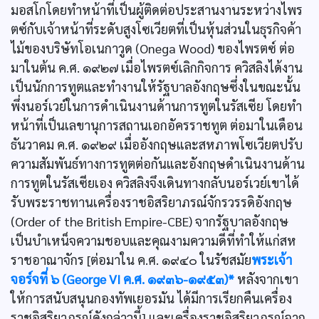
มอสโกโดยทำหน้าที่เป็นผู้ติดต่อประสานงานระหว่างไพร
ตซ์กับเจ้าหน้าที่ระดับสูงโซเวียตที่เป็นหุ้นส่วนในธุรกิจค้า
ไม้ของบริษัทโอเนกาวูด (Onega Wood) ของไพรตซ์ ต่อ
มาในต้น ค.ศ. ๑๙๒๗ เมื่อไพรตฃ์เลิกกิจการ ควิสลิงได้งาน
เป็นนักการทูตและทำงานให้รัฐบาลอังกฤษซึ่งในขณะนั้น
พึ่งนอร์เวย์ในการดำเนินงานด้านการทูตในรัสเซีย โดยทำ
หน้าที่เป็นเลขานุการสถานเอกอัครราชทูต ต่อมาในเดือน
ธันวาคม ค.ศ. ๑๙๒๙ เมื่ออังกฤษและสหภาพโซเวียตปรับ
ความสัมพันธ์ทางการทูตต่อกันและอังกฤษดำเนินงานด้าน
การทูตในรัสเซียเอง ควิสลิงจึงเดินทางกลับนอร์เวย์เขาได้
รับพระราชทานเครื่องราชอิสริยาภรณ์จักรวรรดิอังกฤษ
(Order of the British Empire-CBE) จากรัฐบาลอังกฤษ
เป็นบำเหน็จความชอบและคุณงามความดีที่ทำให้แก่สห
ราชอาณาจักร [ต่อมาใน ค.ศ. ๑๙๔๐ ในรัชสมัย
พระเจ้า
จอร์จที่ ๖ (George VI ค.ศ. ๑๙๓๖-๑๙๕๓)*
หลังจากเขา
ให้การสนับสนุนกองทัพเยอรมัน ได้มีการเรียกคืนเครื่อง
ราชอิสริยาภรณ์ดังกล่าวนี้] และเครื่องราชอิสริยาภรณ์จาก