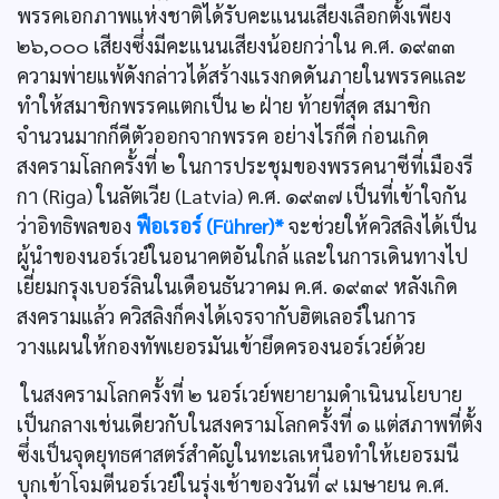
พรรคเอกภาพแห่งชาติได้รับคะแนนเสียงเลือกตั้งเพียง
๒๖,๐๐๐ เสียงซึ่งมีคะแนนเสียงน้อยกว่าใน ค.ศ. ๑๙๓๓
ความพ่ายแพ้ดังกล่าวได้สร้างแรงกดดันภายในพรรคและ
ทำให้สมาชิกพรรคแตกเป็น ๒ ฝ่าย ท้ายที่สุด สมาชิก
จำนวนมากก็ดีตัวออกจากพรรค อย่างไรก็ดี ก่อนเกิด
สงครามโลกครั้งที่ ๒ ในการประชุมของพรรคนาซีที่เมืองรี
กา (Riga) ในลัตเวีย (Latvia) ค.ศ. ๑๙๓๗ เป็นที่เข้าใจกัน
ว่าอิทธิพลของ
ฟือเรอร์ (Führer)*
จะช่วยให้ควิสลิงได้เป็น
ผู้นำของนอร์เวย์ในอนาคตอันใกล้ และในการเดินทางไป
เยี่ยมกรุงเบอร์ลินในเดือนธันวาคม ค.ศ. ๑๙๓๙ หลังเกิด
สงครามแล้ว ควิสลิงก็คงได้เจรจากับฮิตเลอร์ในการ
วางแผนให้กองทัพเยอรมันเข้ายึดครองนอร์เวย์ด้วย
ในสงครามโลกครั้งที่ ๒ นอร์เวย์พยายามดำเนินนโยบาย
เป็นกลางเช่นเดียวกับในสงครามโลกครั้งที่ ๑ แต่สภาพที่ตั้ง
ซึ่งเป็นจุดยุทธศาสตร์สำคัญในทะเลเหนือทำให้เยอรมนี
บุกเข้าโจมตีนอร์เวย์ในรุ่งเช้าของวันที่ ๙ เมษายน ค.ศ.