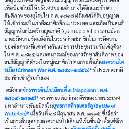
เพื่อป้องกันมิให้ฝรั่งเศสขยายอำนาจได้อีกและรักษา
สันติภาพของยุโรปใน ค.ศ. ๑๘๑๘ ฝรั่งเศสได้รับอนุญาต
ให้เข้าร่วมเป็นภาคีสมาชิกอีก ๑ ประเทศ และเกิดเป็นสนธิ
สัญญาพันธไมตรีเบญจภาคี (Quintuple Alliance) แม้ต่อ
มาจะมีความขัดแย้งกันในระหว่างสมาชิกในการตีความ
ของข้อตกลงที่แตกต่างกันและการประชุมร่วมกันได้ยุติลง
ใน ค.ศ. ๑๘๒๕ แต่เจตนารมณ์ของการรักษาสันติภาพของ
สนธิสัญญาก็ดำรงในหมู่สมาชิกไปจนกระทั้งเกิด
สงครามไค
รเมีย (Crimean War ค.ศ. ๑๘๕๓-๑๘๕๖)*
ที่ประเทศภาคี
สมาชิกเข้าสู้รบกันเอง
หลังจาก
จักรพรรดินโปเลียนที่ ๑ (Napoleon I ค.ศ.
๑๘๐๔-๑๘๑๕)*
ทรงพ่ายแพ้แก่กองทัพของฝ่ายประเทศ
มหาอำนาจพันธมิตรใน
ยุทธการที่วอเตอร์ลู (Battle of
Waterloo)*
เมื่อวันที่ ๑๘ มิถุนายน ค.ศ. ๑๘๑๕ ซึ่งถือว่า
เป็นการสิ้นสุดของสงครามนโปเลียนที่เริ่มขึ้นนับตั้งแต่จักร
พรรดินโปเลียนที่ ๑ ทรงสถาปนา
จักรวรรดิฝรั่งเศสที่ ๑