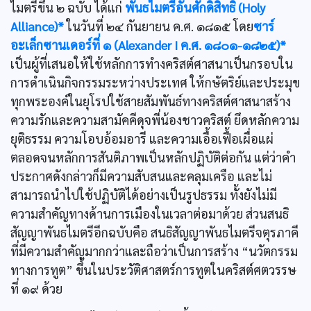
ไมตรีขึ้น ๒ ฉบับ ได้แก่
พันธไมตรีอันศักดิ์สิทธิ์ (Holy
Alliance)*
ในวันที่ ๒๔ กันยายน ค.ศ. ๑๘๑๕ โดย
ซาร์
อะเล็กซานเดอร์ที่ ๑ (Alexander I ค.ศ. ๑๘๐๑-๑๘๒๕)*
เป็นผู้ที่เสนอให้ใช้หลักการทำงคริสต์ศาสนาเป็นกรอบใน
การดำเนินกิจกรรมระหว่างประเทศ ให้กษัตริย์และประมุข
ทุกพระองค์ในยุโรปใช้สายสัมพันธ์ทางคริสต์ศาสนาสร้าง
ความรักและความสามัคคีดุจพี่น้องชาวคริสต์ ยึดหลักความ
ยุติธรรม ความโอบอ้อมอารี และความเอื้อเฟื้อเผื่อแผ่
ตลอดจนหลักการสันติภาพเป็นหลักปฏิบัติต่อกัน แต่ว่าคำ
ประกาศดังกล่าวก็มีความสับสนและคลุมเครือ และไม่
สามารถนำไปใช้ปฏิบัติได้อย่างเป็นรูปธรรม ทั้งยังไม่มี
ความสำคัญทางด้านการเมืองในเวลาต่อมาด้วย ส่วนสนธิ
สัญญาพันธไมตรีอีกฉบับคือ สนธิสัญญาพันธไมตรีจตุรภาคี
ที่มีความสำคัญมากกว่าและถือว่าเป็นการสร้าง “นวัตกรรม
ทางการทูต” ขึ้นในประวัติศาสตร์การทูตในคริสต์ศตวรรษ
ที่ ๑๙ ด้วย