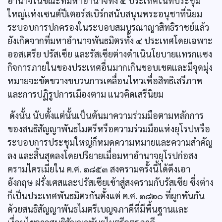
อำนาจในขณะที่มหาอำนาจทั้ง ๔ ประเทศในที่ประชุม
ใหญ่แห่งเซนต์ปีเตอร์สเบิร์กสนับสนุนพระอนุชาที่นิยม
ระบอบการปกครองในระบอบสมบูรณาญาสิทธิราชย์แล้ว
ยังเกิดจากที่มหาอำนาจพันธมิตรทั้ง ๔ ประเทศโดยเฉพาะ
ออสเตรีย ปรัสเซีย และรัสเซียต่างดำเนินโยบายแทรกแซง
กิจการภายในของประเทศอื่นมากเกินขอบเขตและมีจุดมุ่ง
หมายจะขัดขวางขบวนการเคลื่อนไหวเพื่อสิทธิเสรีภาพ
และการปฏิรูปการเมืองตาม แนวคิดเสรีนิยม
ดังนั้น นับตั้งแต่นั้นเป็นต้นมาความร่วมมือตามหลักการ
ของสนธิสัญญาพันธไมตรีหรือความร่วมมือแห่งยุโรปหรือ
ระบอบการประชุมใหญ่ก็หมดความหมายและความสำคัญ
ลง และสิ้นสุดลงโดยปริยายเมื่อมหาอำนาจยุโรปก่อสง
ครามไครเมียใน ค.ศ. ๑๘๕๓ สงครามครั้งนี้ได้ดึงเอา
อังกฤษ ฝรั่งเศสและปรัสเซียเข้าสู่สงครามกับรัสเซีย ซึ่งต่าง
ก็เป็นประเทศพันธมิตรกันตั้งแต่ ค.ศ. ๑๘๒๐ ที่ผูกพันกัน
ด้วยสนธิสัญญาพันธไมตรีเบญจภาคีที่มีพื้นฐานและ