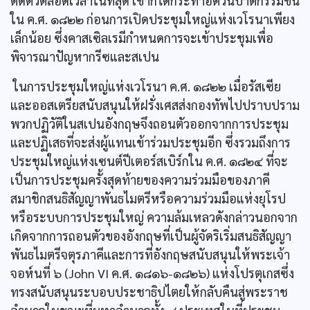
ติดตัวตลอดเวลาในที่สุด เขาก็ได้กระทำอัตวินิบาตกรรมขึ้น
ใน ค.ศ. ๑๘๒๒ ก่อนการเปิดประชุมใหญ่แห่งเวโรนาเพียง
เล็กน้อย ซึ่งคาสเซิลเรมีกำหนดการจะเข้าประชุมเพื่อ
พิจารณาปัญหากรีซและสเปน
ในการประชุมใหญ่แห่งเวโรนา ค.ศ. ๑๘๒๒ เมื่อรัสเซีย
และออสเตรียสนับสนุนให้ฝรั่งเศสส่งกองทัพไปปราบปราม
พวกปฏิวัติในสเปนอังกฤษจึงถอนตัวออกจากการประชุม
และปฏิเสธที่จะส่งผู้แทนเข้าร่วมประชุมอีก ซึ่งรวมถึงการ
ประชุมใหญ่แห่งเซนต์ปีเตอร์สเบิร์กใน ค.ศ. ๑๘๒๔ ที่จะ
เป็นการประชุมครั้งสุดท้ายของความร่วมมือของภาคี
สมาชิกสนธิสัญญาพันธไมตรีหรือความร่วมมือแห่งยุโรป
หรือระบบการประชุมใหญ่ ความล้มเหลวดังกล่าวนอกจาก
เกิดจากการถอนตัวของอังกฤษที่เป็นผู้จัดริเริ่มสนธิสัญญา
พันธไมตรีจตุรภาคีและการที่อังกฤษสนับสนุนให้พระเจ้า
จอห์นที่ ๖ (John VI ค.ศ. ๑๘๑๖-๑๘๒๖) แห่งโปรตุเกสซึ่ง
ทรงสนับสนุนระบอบประชาธิปไตยให้กลับคืนสู่พระราช