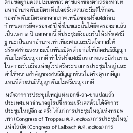
ตามข้อผูกมัดโดยไม่บิดพลิ้ว คำชี้แจงของตาเลรองทำให้
มหาอำนาจพันธมิตรเห็นใจฝรั่งเศสและมีมติให้ถอน
กองทัพพันธมิตรออกจากภาคเหนือของฝรั่งเศสก่อน
กำหนดการยึดครอง ๕ ปี ซึ่งในขณะนั้นได้ยึดครองมาแล้ว
เป็นเวลา ๓ ปี นอกจากนี้ ที่ประชุมยังยอมรับให้ฝรั่งเศสมี
ฐานะเป็นมหาอำนาจเท่าเทียมตนและเปิดโอกาสให้
ฝรั่งเศสร่วมลงนามเป็นพันธมิตรด้วย ก่อให้เกิดสนธิสัญญา
พันธไมตรีเบญจภาคี ทำให้ฝรั่งเศสมีบทบาทและมีส่วนร่วม
ในความร่วมมือแห่งยุโรปหรือระบบการประชุมใหญ่ และ
ทำให้ความสำคัญของสนธิสัญญาพันธไมตรีจตุรภาคีถูก
แทนที่ด้วยสนธิสัญญาพันธไมตรีเบญจภาคี
หลังจากการประชุมใหญ่แห่งเอกซ์-ลา-ชาแปลแล้ว
ประเทศมหาอำนาจยุโรปซึ่งรวมฝรั่งเศสด้วยได้จัดการ
ประชุมใหญ่อีก ๔ ครั้ง ได้แก่ การประชุมใหญ่แห่งทรอพ
เพา (Congress of Troppau ค.ศ. ๑๘๒๐) การประชุมใหญ่
แห่งไลบัค (Congress of Laibach ค.ศ. ๑๘๒๑) การ