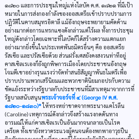
๑๘๒๐ และการประชุมใหญ่แห่งไลบัค ค.ศ. ๑๘๒๑ ที่มีเป้า
หมายในการส่งกองกำลังของออสเตรียเข้าปราบปรามการ
ปฏิวัติในคาบสมุทรอิตาลี แม้อังกฤษจะพยายามคัดค้าน
อย่างมากต่อการแทรกแซงดังกล่าวแต่ไร้ผล ทั้งการประชุม
ใหญ่ดังกล่าวโดยเฉพาะที่ไลบัคก็ได้สร้างความแตกแยก
อย่างมากยิ่งขึ้นในประเทศพันธมิตรอื่นๆ คือ ออสเตรีย
รัสเซีย และปรัสเซียด้วย ส่วนฝรั่งเศสยังคงสงวนท่าทีอยู่
คาสเซิลเรเองก็ยังถูกพิษการเมืองโดยประชาชนอังกฤษ
โจมตีเขาอย่างรุนแรงว่าจัดทำสนธิสัญญาพันธไมตรีเพื่อ
ปราบปรามพวกเสรีนิยมและพวกชาตินิยมกอปรกับความ
ขัดแย้งระหว่างรัฐบาลกับประชาชนที่มีสาเหตุมาจากการที่
รัฐบาลสนับสนุน
พระเจ้าจอร์จที่ ๔ (George IV ค.ศ.
๑๘๒๐-๑๘๓๐)*
ให้ทรงหย่าขาดจากพระนางแคโรลีน
(Caroline) เหตุการณ์ดังกล่าวจึงสร้างแรงกดดันทาง
อารมณ์ให้แก่คาสเซิลเรเป็นอันมากจนกลายเป็นโรค
เครียด ทั้งเขายังหวาดระแวงผู้คนจนต้องพกพาอาวุธปืน