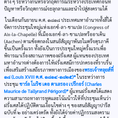
ต่าง ๆ ระหว่างกันหรือวิกฤตการณ์ระหว่างประเทศก่อนที่
ปัญหาหรือวิกฤตการณ์จะลุกลามและนำไปสู่สงครามได้
ในเดือนกันยายน ค.ศ. ๑๘๑๘ ประเทศมหาอำนาจทั้งสี่ได้
จัดการประชุมใหญ่แห่งเอกซ์-ลา-ชาแปล (Congress of
Aix-la-Chapelle) ที่เมืองเอกซ์-ลา-ชาแปลหรืออาเคิน
(Aachen) ตามข้อตกลงในสนธิสัญญาพันธไมตรีจตุรภาคี
ขึ้นเป็นครั้งแรก ทั้งยังเป็นการประชุมใหญ่ครั้งแรกเพื่อ
พิจารณาเรื่องสถานภาพของฝรั่งเศส ผู้แทนของประเทศ
มหาอำนาจต่างต้องการให้ฝรั่งเศสมีการปกครองที่ราบรื่น
เพื่อเสริมสร้างเสถียรภาพทางการเมืองของ
พระเจ้าหลุยส์ที่
๑๘ (Louis XVIII ค.ศ. ๑๘๑๔-๑๘๒๕)*
ในระหว่างการ
ประชุม
ชาร์ล โมริซ เดอ ตาเลรอง เปรีกอร์ (Charles
Maurice de Tallyrand Périgord)*
ผู้แทนฝรั่งเศสได้แสดง
ความสามารถทางการทูตและโน้มน้าวให้ที่ประชุมเห็นว่า
ฝรั่งเศสได้ปฏิบัติตามเงื่อนไขต่าง ๆ ของสนธิสัญญาปารีส
ฉบับที่ ๒ อย่างเคร่งครัด ทั้งยังได้จ่ายค่าปฏิกรรมสงคราม