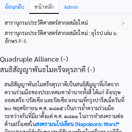
ย้อนกลับ
หน้าหลัก
Admin
สารานุกรมประวัติศาสตร์สากลสมัยใหม่
>
สารานุกรมประวัติศาสตร์สากลสมัยใหม่ : ยุโรป เล่ม ๖
อักษร P-S
Quadruple Alliance (-)
สนธิสัญญาพันธไมตรีจตุรภาคี (-)
สนธิสัญญาพันธไมตรีจตุรภาคีเป็นสนธิสัญญาที่เกิดจาก
ความร่วมมือของประเทศมหาอำนาจทั้งสี่ ได้แก่ อังกฤษ
ออสเตรีย ปรัสเซีย และรัสเซีย ลงนามที่กรุงปารีสเมื่อวันที่
๒๐ พฤศจิกายน ค.ศ. ๑๘๑๕ เป็นการยํ้าความร่วมมือ
ระหว่างกันที่มีมาตั้งแต่ ค.ศ. ๑๘๑๓ ในการทำสงครามต่อ
ต้านฝรั่งเศสใน
สงครามนโปเลียน (Napoleonic Wars)*
วัตถุประสงค์สำคัญของสนธิสัญญาพันธไมตรีจตุรภาคีคือ