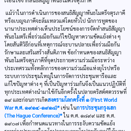
เงื่อนไขจากสนธิสัญญาพันธไมตรีจตุรภาคี
แม้ว่าในการดำเนินการของสนธิสัญญาพันธไมตรีจตุรภาคี
หรือเบญจภาคีจะล้มเหลวแต่โดยทั่วไป นักการทูตของ
นานาประเทศต่างเห็นประโยชน์ของการจัดทำสนธิสัญญา
พันธไมตรีเพื่อร่วมมือกันแก้ไขปัญหาความขัดแย้งต่าง ๆ
โดยสันติวิธีก่อนที่เหตุการณ์จะบานปลายเพื่อร่วมมือกัน
รักษาและเสริมสร้างสันติภาพ ข้อกำหนดของสนธิสัญญา
พันธไมตรีจตุรภาคีที่จุดประกายความร่วมมือระหว่าง
ประเทศรวมทั้งหลักการของความร่วมมือแห่งยุโรปหรือ
ระบบการประชุมใหญ่ในการจัดการประชุมหารือและ
แก้ไขปัญหาต่าง ๆ ที่เป็นปัญหาร่วมกันจึงเป็นแนวปฏิบัติที่
ทุกประเทศต่างนำมาใช้กันอีกครั้งในปลายคริสต์ศตวรรษที่
๑๙ และก่อนการเกิด
สงครามโลกครั้งที่ ๑ (First World
War ค.ศ. ๑๙๑๔-๑๙๑๘)*
เช่น ใน
การประชุมกรุงเฮก
(The Hague Conference)*
ใน ค.ศ. ๑๘๙๙ และ ค.ศ.
๑๙๐๗ เพื่อกำหนดแนวทางในการระงับความขัดแย้ง