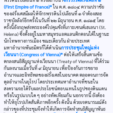
(First Empire of France)*
ใน ค.ศ. ๑๘๐๔ ความปราชัย
ของฝรั่งเศสมีผลให้จักรพรรดินโปเลียนที่ ๑ จำต้องสละ
ราชบัลลังก์อีกครั้งในวันที่ ๒๒ มิถุนายน ค.ศ. ๑๘๑๕ โดย
ครั้งนี้อังกฤษส่งพระองค์ไปคุมขังที่เกาะเซนต์เฮเลนา (St.
Helena) ซึ่งตั้งอยู่ในมหาสมุทรแอตแลนติกตอนใต้ในฐานะ
นักโทษทางการเมือง ขณะเดียวกัน ฝ่ายประเทศ
มหาอำนาจพันธมิตรก็ได้ดำเนิน
การประชุมใหญ่แห่ง
เวียนนา (Congress of Vienna)*
ต่อให้เสร็จสิ้นตามข้อ
ตกลงสนธิสัญญาแห่งเวียนนา (Treaty of Vienna) ที่ได้ร่วม
กันลงนามเมื่อวันที่ ๙ มิถุนายน เพื่อป้องกันการขยาย
อำนาจและอิทธิพลของฝรั่งเศสในอนาคต ตลอดจนการจัด
ดุลอำนาจในยุโรป โดยประเทศมหาอำนาจที่ชนะใน
สงครามจะได้รับผลประโยชน์ตอบแทนในรูปของดินแดน
หรือในรูปแบบใด ๆ อย่างทัดเทียมกัน นอกจากนี้ ยังต้อง
ทำให้ยุโรปเกิดสันติภาพอีกครั้ง ดังนั้น ด้วยเจตนารมณ์ดัง
กล่าวของที่ประชุมจึงทำให้เกิดการจัดทำสนธิสัญญาพันธ