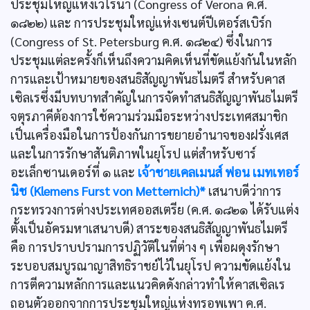
ประชุมใหญ่แห่งเวโรนา (Congress of Verona ค.ศ.
๑๘๒๒) และ การประชุมใหญ่แห่งเซนต์ปีเตอร์สเบิร์ก
(Congress of St. Petersburg ค.ศ. ๑๘๒๔) ซึ่งในการ
ประชุมแต่ละครั้งก็เห็นถึงความคิดเห็นที่ขัดแย้งกันในหลัก
การและเป้าหมายของสนธิสัญญาพันธไมตรี สำหรับคาส
เซิลเรซึ่งมีบทบาทสำคัญในการจัดทำสนธิสัญญาพันธไมตรี
จตุรภาคีต้องการใช้ความร่วมมือระหว่างประเทศสมาชิก
เป็นเครื่องมือในการป้องกันการขยายอำนาจของฝรั่งเศส
และในการรักษาสันติภาพในยุโรป แต่สำหรับซาร์
อะเล็กซานเดอร์ที่ ๑ และ
เจ้าชายเคลเมนส์ ฟอน เมทเทอร์
นิช (Klemens Furst von Metternich)*
เสนาบดีว่าการ
กระทรวงการต่างประเทศออสเตรีย (ค.ศ. ๑๘๒๑ ได้รับแต่ง
ตั้งเป็นอัครมหาเสนาบดี) สาระของสนธิสัญญาพันธไมตรี
คือ การปราบปรามการปฏิวัติในที่ต่าง ๆ เพื่อผดุงรักษา
ระบอบสมบูรณาญาสิทธิราชย์ไว้ในยุโรป ความขัดแย้งใน
การตีความหลักการและแนวคิดดังกล่าวทำให้คาสเซิลเร
ถอนตัวออกจากการประชุมใหญ่แห่งทรอพเพา ค.ศ.