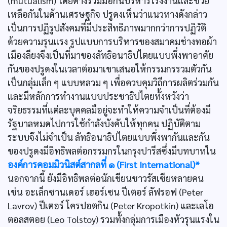
(mutualism) โดยต่างร่วมมือกันบริหารโรงงานและช่วย
เหลือกันในด้านเศรษฐกิจ ปรูดงเห็นว่าแนวทางดังกล่าว
เป็นการปฏิรูปสังคมที่มีประสิทธิภาพมากกว่าการปฏิวัติ
ด้วยความรุนแรง รูปแบบการบริหารของสมาคมช่างทอผ้า
เมืองลียงจึงเป็นที่มาของลัทธิอนาธิปไตยแบบพึ่งพาอาศัย
กันของปรูดงในเวลาต่อมาเขาเสนอให้กรรมกรรวมตัวกัน
เป็นกลุ่มเล็ก ๆ แบบหลวม ๆ เพื่อควบคุมวิถีการผลิตร่วมกัน
และมีหลักการทำงานแบบประชาธิปไตยทั้งหวังว่า
จริยธรรมที่แต่ละบุคคลมือยู่จะทำให้ความจำเป็นที่ต้องมี
รัฐบาลหมดไปการใช้กำลังบังคับให้ทุกคน ปฏิบัติตาม
ระบบจึงไม่จำเป็น ลัทธิอนาธิปไตยแบบพึ่งพากันและกัน
ของปรูดงมีอิทธิพลต่อกรรมกรในกรุงปารีสซึ่งมีบทบาทใน
องค์การคอมมิวนิสต์สากลที่ ๑ (First International)*
นอกจากนี้ ยังมีอิทธิพลต่อนักเขียนชาวรัสเซียหลายคน
เช่น อะเล็กซานเดอร์ เฮอร์เซน ปีเตอร์ ลัฟรอฟ (Peter
Lavrov) ปีเตอร์ โครปอตกิน (Peter Kropotkin) และเลโอ
ตอลสตอย (Leo Tolstoy) รวมทั้งกลุ่มการเมืองหัวรุนแรงใน