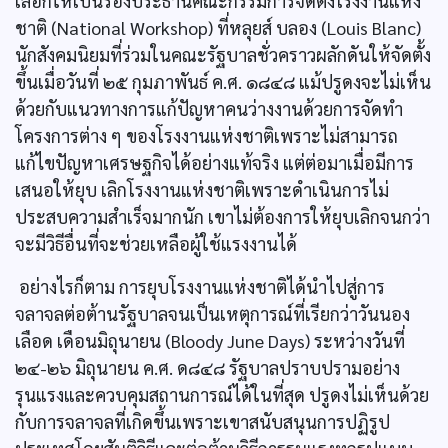
เลือกให้เป็นรองประธานคณะกรรมการจัดตั้งโรงงานแห่ง
ชาติ (National Workshop) ที่หลุยส์ บลอง (Louis Blanc)
นักสังคมนิยมที่ร่วมในคณะรัฐบาลชั่วคราวผลักดันให้จัดตั้ง
ขึ้นเมื่อวันที่ ๒๕ กุมภาพันธ์ ค.ศ. ๑๘๔๘ แม้ปรูดงจะไม่เห็น
ด้วยกับแนวทางการแก้ปัญหาคนว่างงานด้วยการจัดทำ
โครงการต่าง ๆ ของโรงงานแห่งชาติเพราะไม่สามารถ
แก้ไขปัญหาเศรษฐกิจได้อย่างแท้จริง แต่ต่อมาเมื่อมีการ
เสนอให้ยุบ เลิกโรงงานแห่งชาติเพราะดำเนินการไม่
ประสบความสำเร็จมากนัก เขาไม่ต้องการให้ยุบเลิกจนกว่า
จะมีวิธีอื่นที่จะช่วยเหลือผู้ใช้แรงงานได้
อย่างไรก็ตาม การยุบโรงงานแห่งชาติได้นำไปสู่การ
จลาจลต่อต้านรัฐบาลจนเป็นเหตุการณ์ที่เรียกว่าวันนอง
เลือด เดือนมิถุนายน (Bloody June Days) ระหว่างวันที่
๒๔-๒๖ มิถุนายน ค.ศ. ด๘๔๘ รัฐบาลปราบปรามอย่าง
รุนแรงและควบคุมสถานการณ์ได้ในที่สุด ปรูดงไม่เห็นด้วย
กับการจลาจลที่เกิดขึ้นเพราะเขาสนับสนุนการปฏิรูป