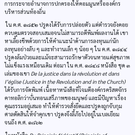
การกระจายอำนาจการปกครองให้คอมมูนหรือองค์กร
บริหารส่วนท้องถิ่น
ใน ค.ศ. ๑๘๕๒ ปรูดงได้รับการปล่อยตัว แต่ตำรวจยังคอย
ควบคุมตรวจสอบเสมอจนไม่สามารถตีพิมพ์ผลงานได้ เขา
หาเลี้ยงชีพด้วยการให้คำแนะนำด้านการลงทุนแก่นัก
ลงทุนอย่างลับ ๆ และทำงานเล็ก ๆ น้อย ๆ ใน ค.ศ. ๑๘๔๔
ปรูดงล้มป่วยและแม้จะสามารถรักษาตัวจนหายแต่สุขภาพ
ไม่แข็งแรงเหมือนเดิม ต่อมา ใน ค.ศ. ๑๘๔๘ หนังสือ ชุด ๓
เล่มของเขา
De la justice dans la révolution et dans
I’église (Justice in the Revolution and in the Church)
ได้รับการจัดพิมพ์ เนื้อหาหนังสือที่โจมตีองค์กรคริสตจักร
คาทอลิกว่าบั่นทอนเสรีภาพของมนุษย์ และมีปัญหาเรื่อง
คุณธรรมอยู่เสมอ ทำให้ตำรวจสั่งยึดและปรูดงถูกจับกุม
ศาลตัดสินให้จำคุกเขา ปรูดงจึงลี้ภัยไปอยู่ในเบลเยียม
จนถึง ค.ศ. ๑๘๖๒