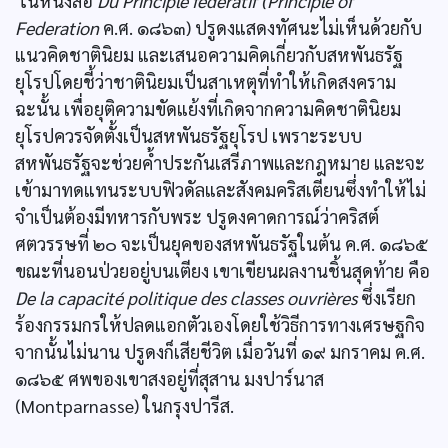
ในหนังสือ
Du Principle fédératif (Principle of
Federation
ค.ศ. ๑๘๖๓) ปรูดงแสดงทัศนะไม่เห็นด้วยกับ
แนวคิดชาตินิยม และเสนอความคิดเกี่ยวกับสหพันธรัฐ
ยุโรปโดยชี้ว่าชาตินิยมเป็นสาเหตุที่ทำให้เกิดสงคราม
ฉะนั้น เพื่อยุติความขัดแย้งที่เกิดจากความคิดชาตินิยม
ยุโรปควรจัดตั้งเป็นสหพันธรัฐยุโรป เพราะระบบ
สหพันธรัฐจะช่วยคํ้าประกันเสรีภาพและกฎหมาย และจะ
เข้ามาทดแทนระบบฟิวดัลและสังคมคริสเตียนซึ่งทำให้ไม่
จำเป็นต้องมีทหารกับพระ ปรูดงคาดการณ์ว่าคริสต์
ศตวรรษที่ ๒๐ จะเป็นยุคของสหพันธรัฐในต้น ค.ศ. ๑๘๖๕
ขณะที่นอนป่วยอยู่บนเตียง เขาเขียนผลงานชิ้นสุดท้าย คือ
De la capacité politique des classes ouvrières
ซึ่งเรียก
ร้องกรรมกรให้ปลดแอกตัวเองโดยใช้วิธีการทางเศรษฐกิจ
จากนั้นไม่นาน ปรูดงก็เสียชีวิต เมื่อวันที่ ๑๙ มกราคม ค.ศ.
๑๘๖๕ ศพของเขาสงอยู่ที่สุสาน มงปาร์นาส
(Montparnasse) ในกรุงปารีส.