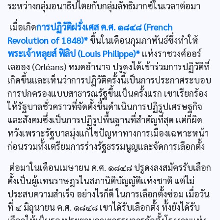
ระหว่างกลุ่มอนาธิปไตยกับกลุ่มลัทธิมากซ์ในเวลาต่อมา
เมื่อเกิด
การปฏิวัติฝรั่งเศส ค.ศ. ๑๘๔๘ (French
Revolution of 1848)*
ขึ้นในเดือนกุมภาพันธ์ซึ่งทำให้
พระเจ้าหลุยส์ ฟิลิป (Louis Philippe)*
แห่งราชวงศ์ออร์
เลออง (Orléans) หมดอำนาจ ปรูดงได้เข้าร่วมการปฏิวัติที่
เกิดขึ้นและเห็นว่าการปฏิวัติครั้งนี้เป็นการประกาศระบอบ
การปกครองแบบสาธารณรัฐขึ้นเป็นครั้งแรก เขาเรียกร้อง
ให้รัฐบาลชั่วคราวที่จัดตั้งขึ้นดำเนินการปฏิรูปเศรษฐกิจ
และสังคมซึ่งเป็นการปฏิรูปพื้นฐานที่สำคัญที่สุด แต่ก็ผิด
หวังเพราะรัฐบาลมุ่งแก้ไขปัญหาทางการเมืองเฉพาะหน้า
ก่อนรวมทั้งเตรียมการร่างรัฐธรรมนูญและจัดการเลือกตั้ง
ต่อมาในเดือนเมษายน ค.ศ. ๑๘๔๘ ปรูดงลงสมัครรับเลือก
ตั้งเป็นผู้แทนราษฎรในสภานิติบัญญัติแห่งชาติ แต่ไม่
ประสบความสำเร็จ อย่างไรก็ดี ในการเลือกตั้งซ่อม เมื่อวัน
ที่ ๔ มิถุนายน ค.ศ. ๑๘๔๘ เขาได้รับเลือกตั้ง ทั้งยังได้รับ