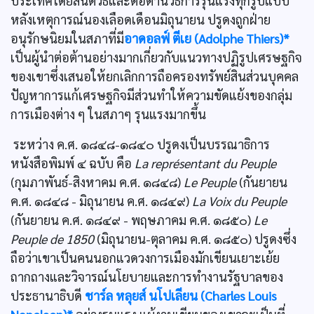
ประเทศโดยสันติวิธีและต่อต้านวิธีการรุนแรงทุกรูปแบบ
หลังเหตุการณ์นองเลือดเดือนมิถุนายน ปรูดงถูกฝ่าย
อนุรักษนิยมในสภาที่มี
อาดอลฟ์ ตีเย (Adolphe Thiers)*
เป็นผู้นำต่อต้านอย่างมากเกี่ยวกับแนวทางปฏิรูปเศรษฐกิจ
ของเขาซึ่งเสนอให้ยกเลิกการถือครองทรัพย์สินส่วนบุคคล
ปัญหาการแก้เศรษฐกิจมีส่วนทำให้ความขัดแย้งของกลุ่ม
การเมืองต่าง ๆ ในสภาๆ รุนแรงมากขึ้น
ระหว่าง ค.ศ. ๑๘๔๘-๑๘๔๐ ปรูดงเป็นบรรณาธิการ
หนังสือพิมพ์ ๔ ฉบับ คือ
La représentant du Peuple
(กุมภาพันธ์-สิงหาคม ค.ศ. ๑๘๔๘)
Le Peuple
(กันยายน
ค.ศ. ๑๘๔๘ - มิถุนายน ค.ศ. ๑๘๔๙)
La Voix du Peuple
(กันยายน ค.ศ. ๑๘๔๙ - พฤษภาคม ค.ศ. ๑๘๕๐)
Le
Peuple de 1850
(มิถุนายน-ตุลาคม ค.ศ. ๑๘๕๐) ปรูดงซึ่ง
ถือว่าเขาเป็นคนนอกแวดวงการเมืองมักเขียนเยาะเย้ย
ถากถางและวิจารณ์นโยบายและการทำงานรัฐบาลของ
ประธานาธิบดี
ชาร์ล หลุยส์ นโปเลียน (Charles Louis