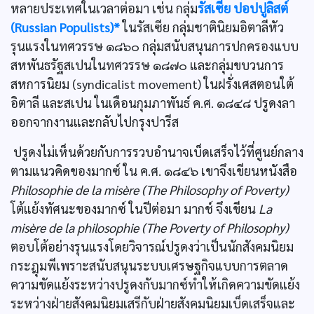
หลายประเทศในเวลาต่อมา เช่น กลุ่ม
รัสเซีย ปอปปูลิสต์
(Russian Populists)*
ในรัสเซีย กลุ่มชาตินิยมอิตาลีหัว
รุนแรงในทศวรรษ ๑๘๖๐ กลุ่มสนับสนุนการปกครองแบบ
สหพันธรัฐสเปนในทศวรรษ ๑๘๗๐ และกลุ่มขบวนการ
สหการนิยม (syndicalist movement) ในฝรั่งเศสตอนใต้
อิตาลี และสเปน ในเดือนกุมภาพันธ์ ค.ศ. ๑๘๔๘ ปรูดงลา
ออกจากงานและกลับไปกรุงปารีส
ปรูดงไม่เห็นด้วยกับการรวบอำนาจเบ็ดเสร็จไว้ที่ศูนย์กลาง
ตามแนวคิดของมากซ์ ใน ค.ศ. ๑๘๔๖ เขาจึงเขียนหนังสือ
Philosophie de la misère (The Philosophy of Poverty)
โต้แย้งทัศนะของมากซ์ ในปีต่อมา มากช์ จึงเขียน
La
misère de la philosophie (The Poverty of Philosophy)
ตอบโต้อย่างรุนแรงโดยวิจารณ์ปรูดงว่าเป็นนักสังคมนิยม
กระฎุมพีเพราะสนับสนุนระบบเศรษฐกิจแบบการตลาด
ความขัดแย้งระหว่างปรูดงกับมากซ์ทำให้เกิดความขัดแย้ง
ระหว่างฝ่ายสังคมนิยมเสรีกับฝ่ายสังคมนิยมเบ็ดเสร็จและ