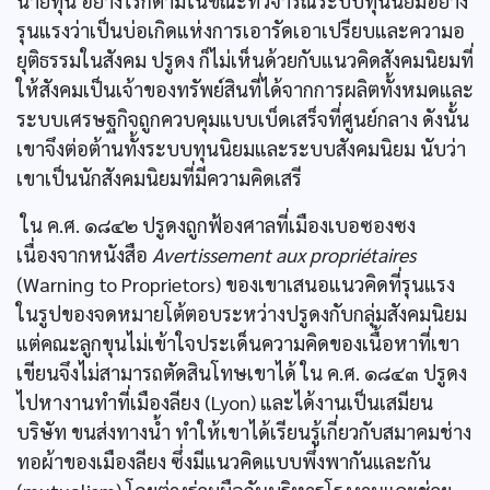
นายทุน อย่างไรก็ตามในขณะที่วิจารณ์ระบบทุนนิยมอย่าง
รุนแรงว่าเป็นบ่อเกิดแห่งการเอารัดเอาเปรียบและความอ
ยุติธรรมในสังคม ปรูดง ก็ไม่เห็นด้วยกับแนวคิดสังคมนิยมที่
ให้สังคมเป็นเจ้าของทรัพย์สินที่ได้จากการผลิตทั้งหมดและ
ระบบเศรษฐกิจถูกควบคุมแบบเบ็ดเสร็จที่ศูนย์กลาง ดังนั้น
เขาจึงต่อต้านทั้งระบบทุนนิยมและระบบสังคมนิยม นับว่า
เขาเป็นนักสังคมนิยมที่มีความคิดเสรี
ใน ค.ศ. ๑๘๔๒ ปรูดงถูกฟ้องศาลที่เมืองเบอซองซง
เนื่องจากหนังสือ
Avertissement aux propriétaires
(Warning to Proprietors) ของเขาเสนอแนวคิดที่รุนแรง
ในรูปของจดหมายโต้ตอบระหว่างปรูดงกับกลุ่มสังคมนิยม
แต่คณะลูกขุนไม่เข้าใจประเด็นความคิดของเนื้อหาที่เขา
เขียนจึงไม่สามารถตัดสินโทษเขาได้ ใน ค.ศ. ๑๘๔๓ ปรูดง
ไปหางานทำที่เมืองลียง (Lyon) และได้งานเป็นเสมียน
บริษัท ขนส่งทางนํ้า ทำให้เขาได้เรียนรู้เกี่ยวกับสมาคมช่าง
ทอผ้าของเมืองลียง ซึ่งมีแนวคิดแบบพึ่งพากันและกัน