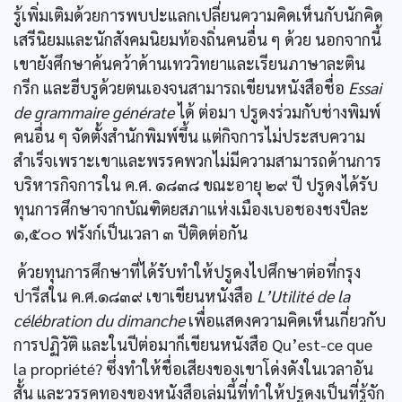
รู้เพิ่มเติมด้วยการพบปะแลกเปลี่ยนความคิดเห็นกับนักคิด
เสรีนิยมและนักสังคมนิยมท้องถิ่นคนอื่น ๆ ด้วย นอกจากนี้
เขายังศึกษาค้นคว้าด้านเทววิทยาและเรียนภาษาละติน
กรีก และฮีบรูด้วยตนเองจนสามารถเขียนหนังสือชื่อ
Essai
de grammaire générate
ได้ ต่อมา ปรูดงร่วมกับช่างพิมพ์
คนอื่น ๆ จัดตั้งสำนักพิมพ์ขึ้น แต่กิจการไม่ประสบความ
สำเร็จเพราะเขาและพรรคพวกไม่มีความสามารถด้านการ
บริหารกิจการใน ค.ศ. ๑๘๓๘ ขณะอายุ ๒๙ ปี ปรูดงได้รับ
ทุนการศึกษาจากบัณฑิตยสภาแห่งเมืองเบอชองชงปีละ
๑,๕๐๐ ฟรังก์เป็นเวลา ๓ ปีติดต่อกัน
ด้วยทุนการศึกษาที่ได้รับทำให้ปรูดงไปศึกษาต่อที่กรุง
ปารีสใน ค.ศ.๑๘๓๙ เขาเขียนหนังสือ
L’Utilité de la
célébration du dimanche
เพื่อแสดงความคิดเห็นเกี่ยวกับ
การปฏิวัติ และในปีต่อมาก็เขียนหนังสือ Qu’est-ce que
la propriété? ซึ่งทำให้ชื่อเสียงของเขาโด่งดังในเวลาอัน
สั้น และวรรคทองของหนังสือเล่มนี้ที่ทำให้ปรูดงเป็นที่รู้จัก