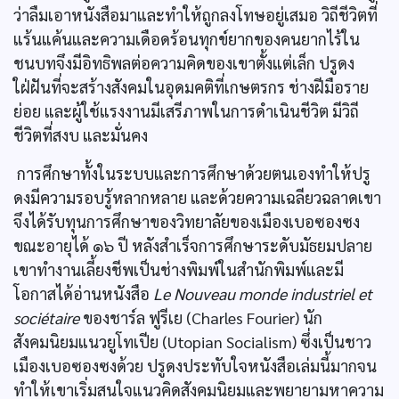
ว่าลืมเอาหนังสือมาและทำให้ถูกลงโทษอยู่เสมอ วิถีชีวิตที่
แร้นแค้นและความเดือดร้อนทุกข์ยากของคนยากไร้ใน
ชนบทจึงมีอิทธิพลต่อความคิดของเขาตั้งแต่เล็ก ปรูดง
ใฝ่ฝันที่จะสร้างสังคมในอุดมคติที่เกษตรกร ช่างฝีมือราย
ย่อย และผู้ใช้แรงงานมีเสรีภาพในการดำเนินชีวิต มีวิถี
ชีวิตที่สงบ และมั่นคง
การศึกษาทั้งในระบบและการศึกษาด้วยตนเองทำให้ปรู
ดงมีความรอบรู้หลากหลาย และด้วยความเฉลียวฉลาดเขา
จึงได้รับทุนการศึกษาของวิทยาลัยของเมืองเบอซองซง
ขณะอายุได้ ๑๖ ปี หลังสำเร็จการศึกษาระดับมัธยมปลาย
เขาทำงานเลี้ยงชีพเป็นช่างพิมพ์ในสำนักพิมพ์และมี
โอกาสได้อ่านหนังสือ
Le Nouveau monde industriel et
sociétaire
ของชาร์ล ฟูรีเย (Charles Fourier) นัก
สังคมนิยมแนวยูโทเปีย (Utopian Socialism) ซึ่งเป็นชาว
เมืองเบอซองซงด้วย ปรูดงประทับใจหนังสือเล่มนี้มากจน
ทำให้เขาเริ่มสนใจแนวคิดสังคมนิยมและพยายามหาความ