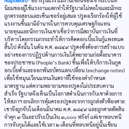
Napoleon)*
อย่างรุนแรง แม้งานเขียนของเขาจะเป็นที่
นิยมของผู้ใช้แรงงานแตกทำให้รัฐบาลไม่พอใจและมักจะ
ถูกตรวจสอบและเซ็นเซอร์อยู่เสมอ ปรูดงเรียกร้องให้ผู้ใช้
แรงงานขึ้นมามีอำนาจในการควบคุมเศรษฐกิจแทน
นายทุนและนักการเงินเขาเชื่อว่าการมีสถาบันการเงินที่
บริหารโดยกรรมกรจะทำให้การคิดดอกเบี้ยเงินกู้แพงหมด
สิ้นไป ดังนั้น ในต้น ค.ศ. ๑๘๔๙ ปรูดงซึ่งต้องการสร้างแบบ
อย่างของการปฏิรูปด้านการเงินได้พยายามก่อตั้งธนาคาร
ของประชาชน (People’s Bank) ขึ้นเพื่อให้บริการเงินกูด
อกเบี้ยตํ่าและออกพันธบัตรแลกเปลี่ยน (exchange notes)
เพื่อใช้หมุนเวียนแทนเงินตราที่ใช้ทองคำกำหนด
มาตรฐาน แต่ความพยายามของปรูดงไม่ประสบความ
สำเร็จ รัฐบาลจึงเห็นเป็นโอกาสดำเนินการกับเขาด้วยการ
ให้สภาฯ ยกเลิกการคุ้มครองปรูดงจากการถูกส่งตัวฟ้องศาล
เขาจึงถูกจับในเดือนมีนาคม ค.ศ. ๑๘๔๙ และถูกศาลตัดสิน
จำคุก ๓ ปีและปรับเป็นเงิน ๓,๐๐๐ ฟรังก์ แต่เขาหลบหนี
การจับกุมได้และใช้เวลา ๒ เดือนที่หลบหนีอยู่นั้นเขียน