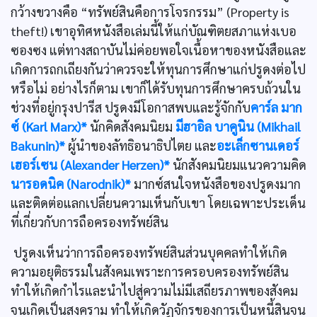
กว้างขวางคือ “ทรัพย์สินคือการโจรกรรม” (Property is
theft!) เขาอุทิศหนังสือเล่มนี้ให้แก่บัณฑิตยสภาแห่งเบอ
ซองซง แต่ทางสถาบันไม่ค่อยพอใจเนื้อหาของหนังสือและ
เกิดการถกเถียงกันว่าควรจะให้ทุนการศึกษาแก่ปรูดงต่อไป
หรือไม่ อย่างไรก็ตาม เขาก็ได้รับทุนการศึกษาครบถ้วนใน
ช่วงที่อยู่กรุงปารีส ปรูดงมีโอกาสพบและรู้จักกับ
คาร์ล มาก
ซ์ (Karl Marx)*
นักคิดสังคมนิยม
มีฮาอิล บาคูนิน (Mikhail
Bakunin)*
ผู้นำของลัทธิอนาธิปไตย และ
อะเล็กซานเดอร์
เฮอร์เซน (Alexander Herzen)*
นักสังคมนิยมแนวความคิด
นารอดนิค (Narodnik)*
มากซ์สนใจหนังสือของปรูดงมาก
และติดต่อแลกเปลี่ยนความเห็นกับเขา โดยเฉพาะประเด็น
ที่เกี่ยวกับการถือครองทรัพย์สิน
ปรูดงเห็นว่าการถือครองทรัพย์สินส่วนบุคคลทำให้เกิด
ความอยุติธรรมในสังคมเพราะการครอบครองทรัพย์สิน
ทำให้เกิดกำไรและนำไปสู่ความไม่มีเสถียรภาพของสังคม
จนเกิดเป็นสงคราม ทำให้เกิดวัฏจักรของการเป็นหนี้สินจน