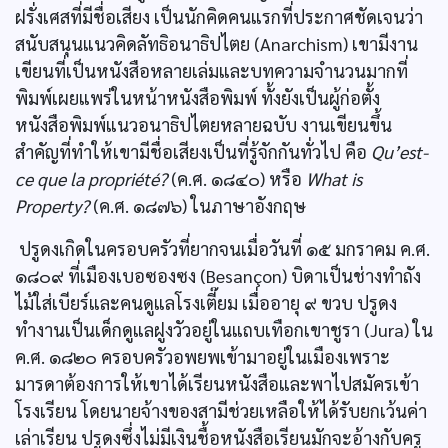
ฝรั่งเศสที่มีชื่อเสียง เป็นนักคิดคนแรกที่ประกาศชัดเจนว่า
สนับสนุนแนวคิดลัทธิอนาธิปไตย (Anarchism) เขามีงาน
เขียนที่เป็นหนังสือหลายเล่มและบทความจำนวนมากที่
พิมพ์เผยแพร่ในหน้าหนังสือพิมพ์ ทั้งยังเป็นผู้ก่อตั้ง
หนังสือพิมพ์แนวอนาธิปไตยหลายฉบับ งานเขียนขึ้น
สำคัญที่ทำให้เขามีชื่อเสียงเป็นที่รู้จักกันทั่วไป คือ
Qu’est-
ce que la propriété?
(ค.ศ. ๑๘๔๐) หรือ
What is
Property?
(ค.ศ. ๑๘๗๖) ในภาษาอังกฤษ
ปรูดงเกิดในครอบครัวที่ยากจนเมื่อวันที่ ๑๕ มกราคม ค.ศ.
๑๘๐๙ ที่เมืองเบอซองซง (Besançon) บิดาเป็นช่างทำถัง
ไม้ใส่เบียร์และคนดูแลโรงเตี๊ยม เมื่ออายุ ๙ ขวบ ปรูดง
ทำงานเป็นเด็กดูแลฝูงวัวอยู่ในแถบเทือกเขาชูรา (Jura) ใน
ค.ศ. ๑๘๒๐ ครอบครัวอพยพเข้ามาอยู่ในเมืองเพราะ
มารดาต้องการให้เขาได้เรียนหนังสือและพาไปสมัครเข้า
โรงเรียน โดยนายจ้างของสามีช่วยเหลือให้ได้รับยกเว้นค่า
เล่าเรียน ปรูดงซึ่งไม่มีเงินชื้อหนังสือเรียนมักจะอ้างกับครู