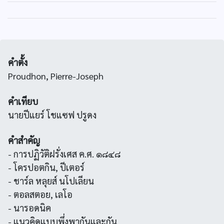
คำตั้ง
Proudhon, Pierre-Joseph
คำเทียบ
นายปีแยร์ โชแซฟ ปรูดง
คำสำคัญ
- การปฏิวัติฝรั่งเศส ค.ศ. ๑๘๔๘
- โครปอตกิน, ปีเตอร์
- ชาร์ล หลุยส์ นโปเลียน
- ตอลสตอย, เลโอ
- นารอดนิค
- แนวคิดแบบพึ่งพากันและกัน