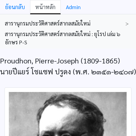
ย้อนกลับ
หน้าหลัก
Admin
สารานุกรมประวัติศาสตร์สากลสมัยใหม่
>
สารานุกรมประวัติศาสตร์สากลสมัยใหม่ : ยุโรป เล่ม ๖
อักษร P-S
Proudhon, Pierre-Joseph (1809-1865)
นายปีแยร์ โชแซฟ ปรูดง (พ.ศ. ๒๓๕๑-๒๔๐๗)