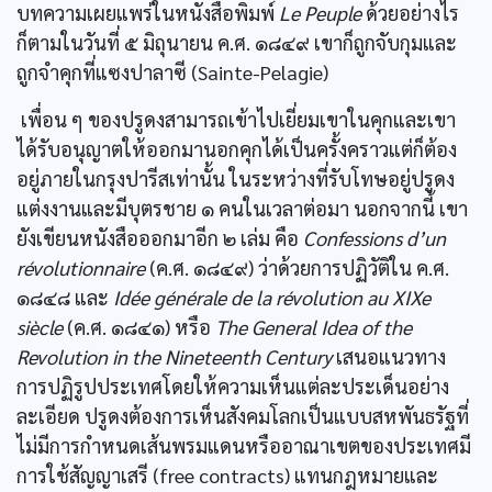
บทความเผยแพร่ในหนังสือพิมพ์
Le Peuple
ด้วยอย่างไร
ก็ตามในวันที่ ๕ มิถุนายน ค.ศ. ๑๘๔๙ เขาก็ถูกจับกุมและ
ถูกจำคุกที่แซงปาลาซี (Sainte-Pelagie)
เพื่อน ๆ ของปรูดงสามารถเข้าไปเยี่ยมเขาในคุกและเขา
ได้รับอนุญาตให้ออกมานอกคุกได้เป็นครั้งคราวแต่ก็ต้อง
อยู่ภายในกรุงปารีสเท่านั้น ในระหว่างที่รับโทษอยู่ปรูดง
แต่งงานและมีบุตรชาย ๑ คนในเวลาต่อมา นอกจากนี้ เขา
ยังเขียนหนังสือออกมาอีก ๒ เล่ม คือ
Confessions d’un
révolutionnaire
(ค.ศ. ๑๘๔๙) ว่าด้วยการปฏิวัติใน ค.ศ.
๑๘๔๘ และ
Idée générale de la révolution au XIXe
siècle
(ค.ศ. ๑๘๔๑) หรือ
The General Idea of the
Revolution in the Nineteenth Century
เสนอแนวทาง
การปฏิรูปประเทศโดยให้ความเห็นแต่ละประเด็นอย่าง
ละเอียด ปรูดงต้องการเห็นสังคมโลกเป็นแบบสหพันธรัฐที่
ไม่มีการกำหนดเส้นพรมแดนหรืออาณาเขตของประเทศมี
การใช้สัญญาเสรี (free contracts) แทนกฎหมายและ