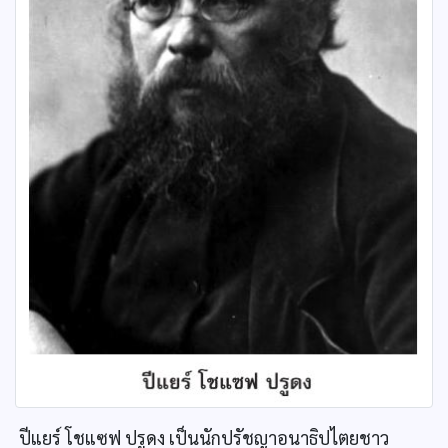
ปีแยร์ โชแซฟ ปรูดง เป็นนักปรัชญาอนาธิปไตยชาว