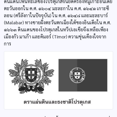
ดินแดนโพ้นทะเลของโปรตุเกสจนยึดครองหมู่เกาะอินเดีย
ตะวันออกใน ค.ศ. ๑๖๐๔ มะละกาใน ค.ศ. ๑๖๔๑ เกาะซี
ลอน (ศรีลังกาในปัจจุบัน) ใน ค.ศ. ๑๖๔๘ และมะละบาร์
(Malabar) ทางชายฝั่งตะวันตกเฉียงใต้ของอินเดียใน ค.ศ.
๑๖๖๓ ดินแดนของโปรตุเกสในทวีปเอเชียจึงเหลือเพียง
เมืองกัว มาเก๊า และคิมอร์ (Timor) ความขุ่นเคืองใจจาก
การ