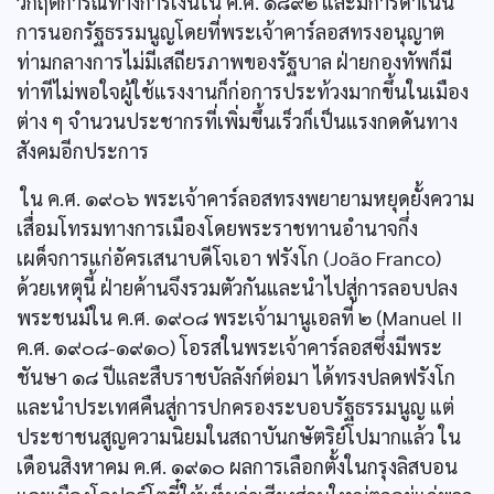
วิกฤตการณ์ทางการเงินใน ค.ศ. ๑๘๙๒ และมีการดำเนิน
การนอกรัฐธรรมนูญโดยที่พระเจ้าคาร์ลอสทรงอนุญาต
ท่ามกลางการไม่มีเสถียรภาพของรัฐบาล ฝ่ายกองทัพก็มี
ท่าทีไม่พอใจผู้ใช้แรงงานก็ก่อการประท้วงมากขึ้นในเมือง
ต่าง ๆ จำนวนประชากรที่เพิ่มขึ้นเร็วก็เป็นแรงกดดันทาง
สังคมอีกประการ
ใน ค.ศ. ๑๙๐๖ พระเจ้าคาร์ลอสทรงพยายามหยุดยั้งความ
เสื่อมโทรมทางการเมืองโดยพระราชทานอำนาจกึ่ง
เผด็จการแก่อัครเสนาบดีโจเอา ฟรังโก (João Franco)
ด้วยเหตุนี้ ฝ่ายค้านจึงรวมตัวกันและนำไปสู่การลอบปลง
พระชนม์ใน ค.ศ. ๑๙๐๘ พระเจ้ามานูเอลที่ ๒ (Manuel II
ค.ศ. ๑๙๐๘-๑๙๑๐) โอรสในพระเจ้าคาร์ลอสซึ่งมีพระ
ชันษา ๑๘ ปีและสืบราชบัลลังก์ต่อมา ได้ทรงปลดฟรังโก
และนำประเทศคืนสู่การปกครองระบอบรัฐธรรมนูญ แต่
ประชาชนสูญความนิยมในสถาบันกษัตริย์โปมากแล้ว ใน
เดือนสิงหาคม ค.ศ. ๑๙๑๐ ผลการเลือกตั้งในกรุงลิสบอน