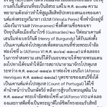
กาเลก็เริ่มดิ้นรนที่จะเป็นอิสระ แต่ใน ค.ศ. ๑๐๗๑ ความ
พยายามดังกล่าวทำให้สูญเสียสิทธิปกครองตนเองของเคา
นต์แห่งตระกูลวีมาลา เปเรส (Vimala Peres) ซึ่งพำนักอยู่ที่
เมืองวีมาราเมส (Vimarames) ซึ่งตั้งตามชื่อของเขา
ปัจจุบันคือเมืองกีมาไรช์ (Guimarães) ๒๐ ปีต่อมาเคานต์
เฮนรีแห่งเบอร์กันดี (Henry of Burgundy) ได้รับแต่งตั้ง
เป็นเคานต์แห่งโปรตุเกสเพื่อตอบแทนที่ช่วยพระเจ้าอัล
ฟองโซที่ ๖ (Alfonso VI ค.ศ. ๑๐๖๔-๑๑๐๙) แห่งเลออง
ในการทำสงคราม เฮนรีได้รับมอบหมายให้ขยายพรมแดน
ลงไปทางใต้จนทำให้มีการสถาปนาอาณาจักรโปรตุเกส
ระหว่าง ค.ศ. ๑๑๐๙-๑๑๔๓ อาฟองโซ เอนรีเก (Afonso
Henriques ค.ศ. ๑๑๒๘-๑๑๘๔) บุตรชายของเฮนรีซึ่งได้
เป็นเคานต์แห่งโปรตุเกส (Count of Portugal) ได้ใช้
คำนำหน้าว่าเป็นกษัตริย์ หลังการสู้รบกับพวกมุสลิม ใน
ค.ศ. ๑๑๓๙ พระเจ้าอัลฟองโซที่ ๗ (Alfonso VII) แห่งเลอ
องและกาสตีลซึ่งเป็นพระญาติใกล้ชิดก็ทรงยอมรับสิทธิ