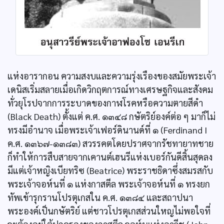
แห่งอารากอน ความสงบและความรุ่งเรืองของสมัยพระเจ้า
เดนิสเริ่มสลายเมื่อเกิดวิกฤตการณ์ทางเศรษฐกิจและสังคม
ทั่วยุโรปจากการระบาดของกาฬโรคหรือความตายสีดำ
(Black Death) ตั้งแต่ ค.ศ. ๑๓๔๘ กษัตริย์องค์ต่อ ๆ มาก็ไม่
ทรงมีอำนาจ เมื่อพระเจ้าเฟอร์ดินานด์ที่ ๑ (Ferdinand I
ค.ศ. ๑๓๖๗-๑๓๘๓) สวรรคตโดยปราศจากรัชทายาทชาย
ก็ทำให้การสืบสายจากเคานต์เฮนรีแห่งเบอร์กันดีสิ้นสุดลง
มีแต่เจ้าหญิงเบียทริซ (Beatrice) พระราชธิดาซึ่งสมรสกับ
พระเจ้าจอห์นที่ ๑ แห่งกาสตีล พระเจ้าจอห์นที่ ๑ ทรงยก
ทัพเข้ารุกรานโปรตุเกสใน ค.ศ. ๑๓๘๔ และสถาปนา
พระองค์เป็นกษัตริย์ แต่ชาวโปรตุเกสส่วนใหญไม่พอใจที่