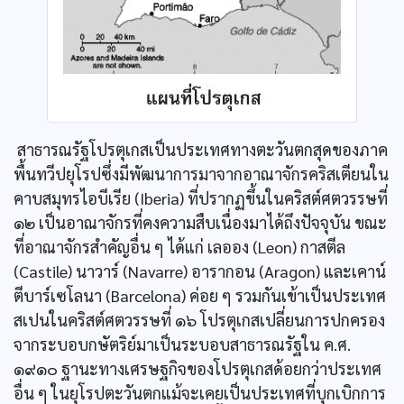
สาธารณรัฐโปรตุเกสเป็นประเทศทางตะวันตกสุดของภาค
พื้นทวีปยุโรปซึ่งมีพัฒนาการมาจากอาณาจักรคริสเตียนใน
คาบสมุทรไอบีเรีย (Iberia) ที่ปรากฏขึ้นในคริสต์ศตวรรษที่
๑๒ เป็นอาณาจักรที่คงความสืบเนื่องมาได้ถึงปัจจุบัน ขณะ
ที่อาณาจักรสำคัญอื่น ๆ ได้แก่ เลออง (Leon) กาสตีล
(Castile) นาวาร์ (Navarre) อารากอน (Aragon) และเคาน์
ตีบาร์เซโลนา (Barcelona) ค่อย ๆ รวมกันเข้าเป็นประเทศ
สเปนในคริสต์ศตวรรษที่ ๑๖ โปรตุเกสเปลี่ยนการปกครอง
จากระบอบกษัตริย์มาเป็นระบอบสาธารณรัฐใน ค.ศ.
๑๙๑๐ ฐานะทางเศรษฐกิจของโปรตุเกสด้อยกว่าประเทศ
อื่น ๆ ในยุโรปตะวันตกแม้จะเคยเป็นประเทศที่บุกเบิกการ