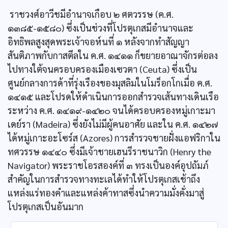
ราชวงศ์อาวีชมีอำนาจเกือบ ๒ ศตวรรษ (ค.ศ.
๑๓๘๕-๑๕๘๐) ซึ่งเป็นช่วงที่โปรตุเกสมีอำนาจและ
อิทธิพลสูงสุดพระเจ้าจอห์นที่ ๑ หลังจากทำสัญญา
สันติภาพกับกาสตีลใน ค.ศ. ๑๔๑๑ ก็ขยายอาณาจักรต่อลง
ไปทางใต้จนครอบครองเมืองเซวตา (Ceuta) ซึ่งเป็น
ศูนย์กลางการด้าที่รุ่งเรืองของมุสลิมในโมร็อกโกเมื่อ ค.ศ.
๑๔๑๕ และโปรดให้ดำเนินการออกสำรวจเส้นทางเดินเรือ
ระหว่าง ค.ศ. ๑๔๑๙-๑๔๒๐ จนได้ครอบครองหมู่เกาะมา
เดย์รา (Madeira) ซึ่งยังไม่มีผู้คนอาศัย และใน ค.ศ. ๑๔๒๗
ได้หมู่เกาะอะโซร์ส (Azores) การสำรวจชายฝั่งแอฟริกาใน
ทศวรรษ ๑๔๔๐ ซึ่งมีเจ้าชายเฮนรีราชนาวิก (Henry the
Navigator) พระราชโอรสองค์ที่ ๓ ทรงเป็นองค์อุปถัมภ์
สำคัญในการสำรวจทางทะเลได้ทำให้โปรตุเกสเช้าถึง
แหล่งแร่ทองคำและแหล่งค้าทาสซึ่งนำความมั่งคั่งมาสู่
โปรตุเกสเป็นอันมาก