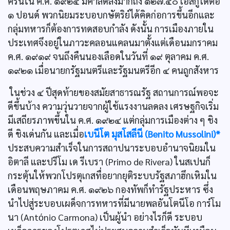
ครั้นใน ค.ศ. ๑๙๒๔ มีค่าลดลงมากถึง ๑๒๗.๔๐ เอสกูโดต่อ
๑ ปอนด์ พวกนิยมระบอบกษัตริย์ได้คิดก่อการขึ้นอีกและ
กลุ่มทหารก็ต้องการทดสอบกำลัง ดังนั้น การเมืองภายใน
ประเทศจึงอยู่ในภาวะคลอนแคลนมาตั้งแต่เดือนมกราคม
ค.ศ. ๑๙๑๙ จนถึงคืนนองเลือดในวันที่ ๑๙ ตุลาคม ค.ศ.
๑๙๒๑ เมื่อนายกรัฐมนตรีและรัฐมนตรีอีก ๔ คนถูกสังหาร
ในช่วง ๔ ปีสุดท้ายของสมัยสาธารณรัฐ สถานการณ์พอจะ
ดีขึ้นบ้าง ความวุ่นวายจากผู้ใช้แรงงานลดลง เศรษฐกิจเริ่ม
มีเสถียรภาพขึ้นใน ค.ศ. ๑๙๒๔ แต่กลุ่มการเมืองต่าง ๆ ชิง
ดี ชิงเด่นกัน และเมื่อ
เบนีโต มุสโสลีนี (Benito Mussolini)*
ประสบความสำเร็จในการสถาปนาระบอบอำนาจนิยมใน
อิตาลี และปรีโม เด รีเบรา (Primo de Rivera) ในสเปนก็
กระตุ้นให้พวกโปรตุเกสทื่อยากยุติระบบรัฐสภาฮึกเหิมใน
เดือนพฤษภาคม ค.ศ. ๑๙๒๖ กองทัพก็ทำรัฐประหาร ซึ่ง
นำไปสู่ระบอบเผด็จการทหารที่มีนายพลอันโตนีโอ การ์โม
นา (Antόnio Carmona) เป็นผู้นำ อย่างไรก็ดี ระบอบ