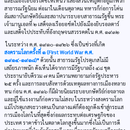
และเมืองโอปอร์โตชี๋ให้เห็นว่าเสียงส่วนใหญ่ตกอยู่แก่พวก
สาธารณรัฐนิยม ต่อมาในเดือนตุลาคม ทหารก็ก่อการโค่น
ล้มสถาบันกษัตริย์และสถาปนาระบอบสาธารณรัฐขึ้น พระ
เจ้ามานูเอลที่ ๒ เสด็จลงเรือยอช์ตไปยังเมืองยิบรอลตาร์
และเสด็จไปประทับที่อังกฤษจนสวรรคตใน ค.ศ. ๑๙๓๒
ในระหว่าง ค.ศ. ๑๙๑๐-๑๙๒๖ ซึ่งเป็นช่วงที่เกิด
สงครามโลกครั้งที่ ๑ (First World War ค.ศ.
๑๙๑๔-๑๙๑๘)*
ด้วยนั้น สาธารณรัฐโปรตุเกสไม่มี
เสถียรภาพนัก ดังเห็นได้จากการมีรัฐบาลถึง ๔๘ ขุด
ประธานาธิบดีรวม ๗ คน มีความพยายามก่อรัฐประหาร
๒๕ ครั้ง และการลอบสังหารด้วยเหตุผลทางการเมืองหลาย
หน ก่อน ค.ศ. ๑๙๑๖ ก็มีฝ่ายนิยมระบอบกษัตริย์ก่อจลาจล
และผู้ใช้แรงงานก็ก่อความไม่สงบ ในระหว่างสงครามโลก
แม้โปรตุเกสจะวางตนเป็นกลางแต่ก็ต้องถูกดึงเข้าสู่กระแส
การเมืองโลกในที่สุดซึ่งก่อผลกระทบต่อเศรษฐกิจของ
ประเทศ ราคาข้าวในตลาดโลกสูงขึ้นมากซึ่งไม่เป็นการดี