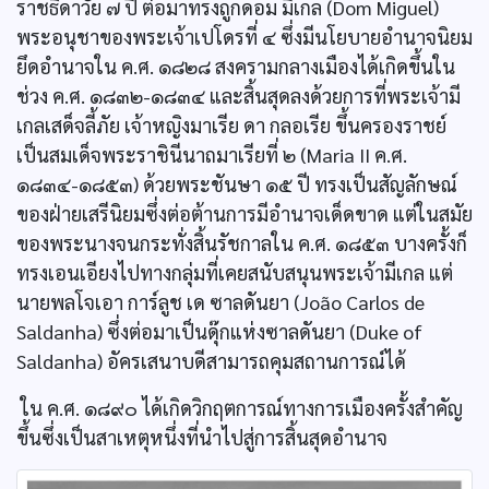
ราชธิดาวัย ๗ ปี ต่อมาทรงถูกดอม มีเกล (Dom Miguel)
พระอนุชาของพระเจ้าเปโดรที่ ๔ ซึ่งมีนโยบายอำนาจนิยม
ยึดอำนาจใน ค.ศ. ๑๘๒๘ สงครามกลางเมืองได้เกิดขึ้นใน
ช่วง ค.ศ. ๑๘๓๒-๑๘๓๔ และสิ้นสุดลงด้วยการที่พระเจ้ามี
เกลเสด็จลี้ภัย เจ้าหญิงมาเรีย ดา กลอเรีย ขึ้นครองราชย์
เป็นสมเด็จพระราชินีนาถมาเรียที่ ๒ (Maria II ค.ศ.
๑๘๓๔-๑๘๕๓) ด้วยพระชันษา ๑๕ ปี ทรงเป็นสัญลักษณ์
ของฝ่ายเสรีนิยมซึ่งต่อต้านการมีอำนาจเด็ดขาด แต่ในสมัย
ของพระนางจนกระทั่งสิ้นรัชกาลใน ค.ศ. ๑๘๕๓ บางครั้งก็
ทรงเอนเอียงไปทางกลุ่มที่เคยสนับสนุนพระเจ้ามีเกล แต่
นายพลโจเอา การ์ลูช เด ซาลดันยา (João Carlos de
Saldanha) ซึ่งต่อมาเป็นดุ๊กแห่งซาลดันยา (Duke of
Saldanha) อัครเสนาบดีสามารถคุมสถานการณ์ได้
ใน ค.ศ. ๑๘๙๐ ได้เกิดวิกฤตการณ์ทางการเมืองครั้งสำคัญ
ขึ้นซึ่งเป็นสาเหตุหนึ่งที่นำไปสู่การสิ้นสุดอำนาจ