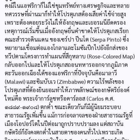
คงมีในแอฟริกาก็ไม่ใช่ขุมทรัพย์ทางเศรษฐกิจและหลาย
ทศวรรษที่ผ่านมาก็ทำให้โปรตุเกสต้องเสียค่าใช้จ่ายสูง
เพราะต้องคอยระวังไม่ให้อังกฤษและเยอรมนียึดครอง
เหตุการณ์เริ่มขึ้นเมื่ออังกฤษยื่นคำขาดให้โปรตุเกสเรียก
คณะสำรวจดินแดน ของเซร์ปา ปีนโต (Serpa Pinto) ซึ่ง
พยายามเชื่อมต่อแองโกลาและโมซัมปีกไปยังอีกส่งของ
ทวีปตามโครงการทำแผนที่สีกุหลาบ (Rose-Colored Map)
กลับออกไปและให้โปรตุเกสถอนทหารออกจากภูมิภาค
ตะวันออกเฉียงใต้ของแอฟริกาที่ปัจจุบันคือมาลาวี
(Malawi) และซิมบับเว (Zimbabwe) ความไร้พลังของ
โปรตุเกสที่ต้องยินยอมทำให้ภาพลักษณ์ของกษัตริย์องค์
ใหม่คือ พระเจ้าการ์ลูชหรือคาร์ลอส (Carlos ค.ศ.
๑๘๘๙-๑๙๐๘) ตกตํ่า ขณะเดียวกันก็มีผู้นิยมระบอบ
สาธารณรัฐเพิ่มขึ้น แม้การก่อจลาจลของฝ่ายสาธารณรัฐที่
เมืองโอปอร์โตในปีต่อมาถูกปราบปรามลง แต่สถาบัน
กษัตริย์ก็ยังคงตกตํ่าในสายตาของคนทั่วไปเพราะเกิด