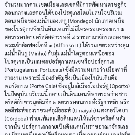
จำนวนมากตามเขตเมืองและเขตที่มีการพัฒนาเศรษฐกิจ
ตอนกลางและตอนใต้ของโปรตุเกสโดยไม่สนใจบริเวณ
ตอนเหนือของแม่นํ้ามองเดกู (Mondego) นัก ภาคเหนือ
ของโปรตุเกสจึงเป็นดินแดนที่ไม่มีใครครอบครองกว่า ๑
ศตวรรษปลายคริสต์ศตวรรษที่ ๙ ราชอาณาจักรเลอองของ
พระเจ้าอัลฟองโซที่ ๓ (Alfonso III) ได้รวมเขตระหว่างลุ่ม
แม่นํ้ามีนยู (Minho) กับลุ่มแม่นํ้าโดรูตอนเหนือของ
โปรตุเกสเป็นมณฑลปอร์ตุกาเลนเซหรือปอร์ตุกาเล
(Portugalense; Portucale) ซึ่งมีความหมายว่า เมืองท่าที่
สวยงาม เพราะมีเมืองสำคัญซึ่งเป็นเมืองโรมันเดิมคือ
พอร์ตกาเล (Porte Cale) ซึ่งอยู่ใกล้เมืองโอปอร์ตู (Oporto)
ในปัจจุบัน บริเวณนี้ กลายเป็นดินแดนพิพาทระหว่างชาว
คริสต์กับชาวมุสลิมอีก ๒ ศตวรรษจนกระทั่งรัฐกาหลิบหรือ
คอลีฟะห์ของราชวงศ์อุมัยยะห์ (Umaiyah) แห่งกอร์โดบา
(Córdoba) พ่ายแพ้และเสียดินแดนให้แก่ชาวคริสต์ หลัง
จากนั้น ปอร์ตุกาเลกลายเป็นดินแดนในราชอาณาจักรเลอ
อง มีฐานะเป็นเคาน์ตีหรือมณฑล เมื่อเลอองอ่อนแอ ปอร์ตุ