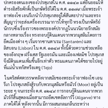
ปกครองตนเองของโปรตุเกสใน ค.ศ. ๑๑๔๓ แต่ยินยอมให้
ดำรงอิสริยคักดิ์เป็นกษัตริย์ได้ใน ค.ศ. ๑๑๗๙ เมื่อพระเจ้า
อาฟองโซ เอนรีเกนำโปรตุเกสอยู่ใต้สันตะปาปาและทรง
สัญญาว่าจะส่งเครื่องบรรณาการให้ทุกปี ทรงเป็นกษัตริย์
นักรบซึ่งเรื่องราวของพระองค์ปรากฏในนวนิยายรักสมัย
กลางหลายเรื่อง ทรงกอบกู้ดินแดนจากพวกมุสลิมโดยการ
ยึดเมืองต่าง ๆ เริ่มจากซานตาเรม (Santarém) และ
ลิสบอน (Lisbon) ใน ค.ศ. ๑๑๔๗ ทั้งนี้ด้วยความช่วยเหลือ
ของอังกฤษ ฝรั่งเศส รัฐเยอรมัน และเมืองเฟลมิช โปรตุเกส
จึงมีดินแดนเพิ่มขึ้นอีกเท่าตัว พรมแดนภาคใต้ขยายไปอยู่
ที่แม่นํ้าเทกัสหรือเตจู (Tejo)
ในคริสต์ศตวรรษหลังจากสมัยของพระเจ้าอาฟองโซ เอน
รีเก โปรตุเกสยังสู้รบกับพวกมุสลิมหรือมัวร์ (Moor) อยู่เป็น
ระยะ ๆ จนกระทั่ง ค.ศ. ๑๒๔๙ การกอบกู้ดินแดนจากพวก
มัวร์ก็สิ้นสุดลงเมื่อสามารถยึดเขตอัลการ์วี (Algarve) ทาง
ภาคใต้ได้ หลังจากนั้น มีการผสมกลมกลืนระหว่าง