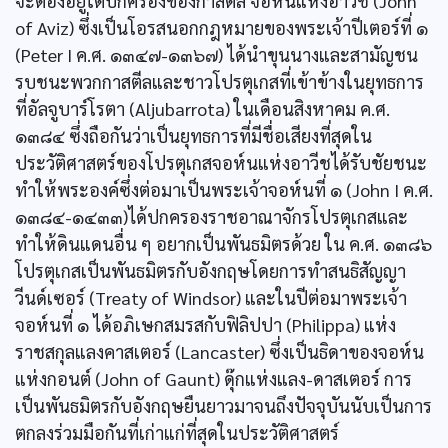
จะต้องอยู่ใต้ปกครองของกาสตีล จอห์นแห่งอาวีช (John
of Aviz) ซึ่งเป็นโอรสนอกกฎหมายของพระเจ้าปีเตอร์ที่ ๑
(Peter I ค.ศ. ๑๓๔๗-๑๓๖๗) ได้นำขุนนางและสามัญชน
รบชนะพวกกาสตีลและชาวโปรตุเกสที่เข้าข้างในยุทธการ
ที่อัลจูบาร์โรตา (Aljubarrota) ในเดือนสิงหาคม ค.ศ.
๑๓๘๔ ซึ่งถือกันว่าเป็นยุทธการที่มีชื่อเสียงที่สุดใน
ประวัติศาสตร์ของโปรตุเกสจอห์นแห่งอาวีชได้รับชัยชนะ
ทำให้พระองค์ซึ่งต่อมาเป็นพระเจ้าจอห์นที่ ๑ (John I ค.ศ.
๑๓๘๔-๑๔๓๓)ได้ปกครองราชอาณาจักรโปรตุเกสและ
ทำให้ดินแดนอื่น ๆ อยากเป็นพันธมิตรด้วย ใน ค.ศ. ๑๓๘๖
โปรตุเกสเป็นพันธมิตรกับอังกฤษโดยการทำสนธิสัญญา
วีนด์เซอร์ (Treaty of Windsor) และในปีต่อมาพระเจ้า
จอห์นที่ ๑ ได้อภิเษกสมรสกับฟิลิปปา (Philippa) แห่ง
ราชสกุลแลงคาสเตอร์ (Lancaster) ซึ่งเป็นธิดาของจอห์น
แห่งกอนต์ (John of Gaunt) ดุ๊กแห่งแลง-ดาสเตอร์ การ
เป็นพันธมิตรกับอังกฤษยืนยาวมาจนถึงปัจจุบันนับเป็นการ
ตกลงร่วมมือกันที่เก่าแก่ที่สุดในประวัติศาสตร์