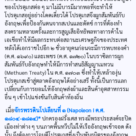
ของโปรตุเกสต่อ ๆ มาไม่มีบารมีมากพอที่จะทำให้
โปรตุเกสอยู่อย่างโดดเดี่ยวได้ โปรตุเกสจึงผูกสัมพันธ์กับ
อังกฤษเพื่อป้องกันตนจากสเปนและดัตช์ การที่ต้องทำ
สงครามหลายครั้งและการสูญเสียอิทธิพลทางการค้าใน
เอเชียทำให้มีผลกระทบต่อสถานะเศรษฐกิจของประเทศ
หลังได้เอกราชไปอีก ๒ ชั่วอายุคนก่อนจะมีการพบทองคำ
(ค.ศ. ๑๖๙๐) และเพชร (ค.ศ. ๑๗๒๐) ในบราซิลการผูก
สัมพันธ์กับอังกฤษทำให้มีการทำสนธิสัญญาเมทวน
(Methuen Treaty) ใน ค.ศ. ๑๗๐๓ ซึ่งทำให้เหล้าองุ่น
โปรตุเกสเช้าสู่ตลาดอังกฤษได้อย่างเสรี ทั้งนี้เป็นการแลก
เปลี่ยนกับการยอมให้อังกฤษส่งผ้าและสินค้าอุตสาหกรรม
อื่น ๆ เข้าไปแข่งขันกับสินค้าท้องถิ่น
เมื่อ
จักรพรรดินโปเลียนที่ ๑ (Napoleon I ค.ศ.
๑๘๐๔-๑๘๑๔)*
ปกครองฝรั่งเศส ทรงมีพระประสงค์จะปิด
เมืองท่าต่าง ๆ บนภาคพื้นทวีปไม่ให้เรืออังกฤษเข้าจอด ดัง
นั้น จึงต้องการโจมตีโปรตุเกสซึ่งเป็นพันธมิตรของอังกฤษ