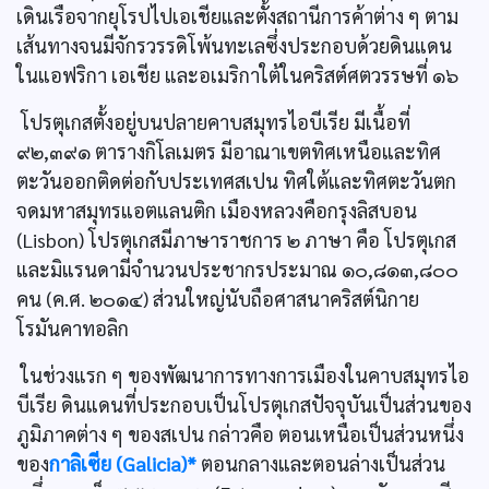
เดินเรือจากยุโรปไปเอเชียและตั้งสถานีการค้าต่าง ๆ ตาม
เส้นทางจนมีจักรวรรดิโพ้นทะเลซึ่งประกอบด้วยดินแดน
ในแอฟริกา เอเชีย และอเมริกาใต้ในคริสต์ศตวรรษที่ ๑๖
โปรตุเกสตั้งอยู่บนปลายคาบสมุทรไอบีเรีย มีเนื้อที่
๙๒,๓๙๑ ตารางกิโลเมตร มีอาณาเขตทิศเหนือและทิศ
ตะวันออกติดต่อกับประเทศสเปน ทิศใต้และทิศตะวันตก
จดมหาสมุทรแอตแลนติก เมืองหลวงคือกรุงลิสบอน
(Lisbon) โปรตุเกสมีภาษาราชการ ๒ ภาษา คือ โปรตุเกส
และมิแรนดามีจำนวนประชากรประมาณ ๑๐,๘๑๓,๘๐๐
คน (ค.ศ. ๒๐๑๔) ส่วนใหญ่นับถือศาสนาคริสต์นิกาย
โรมันคาทอลิก
ในช่วงแรก ๆ ของพัฒนาการทางการเมืองในคาบสมุทรไอ
บีเรีย ดินแดนที่ประกอบเป็นโปรตุเกสปัจจุบันเป็นส่วนของ
ภูมิภาคต่าง ๆ ของสเปน กล่าวคือ ตอนเหนือเป็นส่วนหนึ่ง
ของ
กาลิเซีย (Galicia)*
ตอนกลางและตอนล่างเป็นส่วน