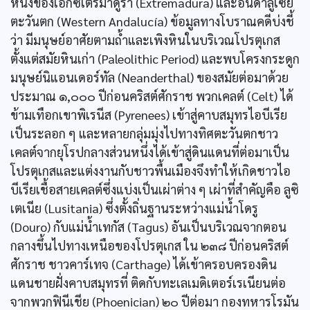
หนึ่งของเอ็กซเตรมาดูรา (Extremadura) และอันดาลูเซีย
ตะวันตก (Western Andalucía) ข้อมูลทางโบราณคดีบ่งชี้
ว่า มีมนุษย์อาศัยตามถํ้าและเพิงหินในบริเวณโปรตุเกส
ตั้งแต่สมัยหินเก่า (Paleolithic Period) และพบโครงกระดูก
มนุษย์นิแอนเดอร์ทัล (Neanderthal) ของสมัยต่อมาด้วย
ประมาณ ๑,๐๐๐ ปีก่อนคริสต์ศักราช พวกเคลต์ (Celt) ได้
ข้ามเทือกเขาพิเรนีส (Pyrenees) เข้าสู่คาบสมุทรไอบีเรีย
เป็นระลอก ๆ และหลายกลุ่มมุ่งไปทางทิศตะวันตกชาว
เคลต์จากยุโรปกลางส่วนหนึ่งได้เข้าสู่ดินแดนที่ต่อมาเป็น
โปรตุเกสและแต่งงานกับชาวพื้นเมืองจึงทำให้เกิดชาวไอ
บีเรียเชื้อสายเคลต์ซึ่งแบ่งเป็นเผ่าต่าง ๆ เผ่าที่สำคัญคือ ลูซิ
เตเนีย (Lusitania) ซึ่งตั้งถิ่นฐานระหว่างแม่นํ้าโดรู
(Douro) กับแม่นํ้าเทกัส (Tagus) อันเป็นบริเวณจากตอน
กลางขึ้นไปทางเหนือของโปรตุเกส ใน ๒๓๘ ปีก่อนคริสต์
ศักราช ชาวคาร์เทจ (Carthage) ได้เข้าครอบครองดิน
แดนชายฝั่งคาบสมุทรที่ ติดกับทะเลเมดิเตอร์เรเนียนต่อ
จากพวกฟินีเชีย (Phoenician) ๒๐ ปีต่อมา กองทหารโรมัน