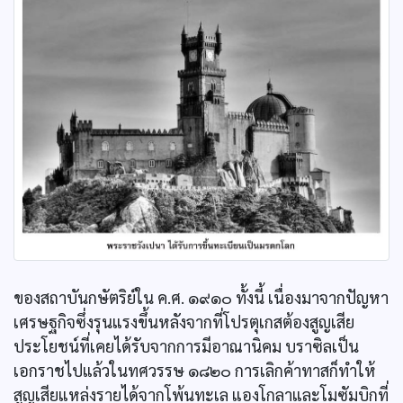
ของสถาบันกษัตริย์ใน ค.ศ. ๑๙๑๐ ทั้งนี้ เนื่องมาจากปัญหา
เศรษฐกิจซึ่งรุนแรงขึ้นหลังจากที่โปรตุเกสต้องสูญเสีย
ประโยชน์ที่เคยได้รับจากการมีอาณานิคม บราซิลเป็น
เอกราชไปแล้วในทศวรรษ ๑๘๒๐ การเลิกค้าทาสก็ทำให้
สูญเสียแหล่งรายได้จากโพ้นทะเล แองโกลาและโมซัมบิกที่