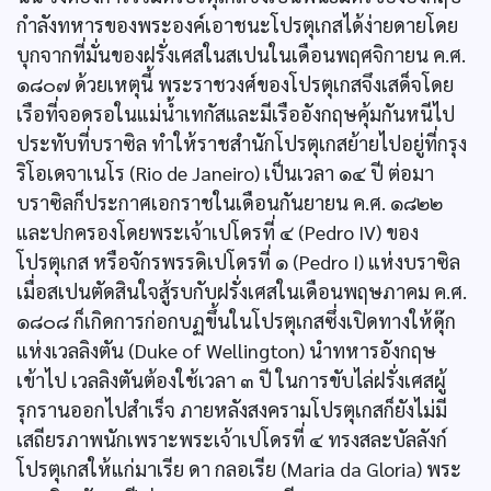
กำลังทหารของพระองค์เอาชนะโปรตุเกสได้ง่ายดายโดย
บุกจากที่มั่นของฝรั่งเศสในสเปนในเดือนพฤศจิกายน ค.ศ.
๑๘๐๗ ด้วยเหตุนี้ พระราชวงศ์ของโปรตุเกสจึงเสด็จโดย
เรือที่จอดรอในแม่น้ำเทกัสและมีเรืออังกฤษคุ้มกันหนีไป
ประทับที่บราซิล ทำให้ราชสำนักโปรตุเกสย้ายไปอยู่ที่กรุง
ริโอเดจาเนโร (Rio de Janeiro) เป็นเวลา ๑๔ ปี ต่อมา
บราซิลก็ประกาศเอกราชในเดือนกันยายน ค.ศ. ๑๘๒๒
และปกครองโดยพระเจ้าเปโดรที่ ๔ (Pedro IV) ของ
โปรตุเกส หรือจักรพรรดิเปโดรที่ ๑ (Pedro I) แห่งบราซิล
เมื่อสเปนตัดสินใจสู้รบกับฝรั่งเศสในเดือนพฤษภาคม ค.ศ.
๑๘๐๘ ก็เกิดการก่อกบฏขึ้นในโปรตุเกสซึ่งเปิดทางให้ดุ๊ก
แห่งเวลลิงตัน (Duke of Wellington) นำทหารอังกฤษ
เข้าไป เวลลิงตันต้องใช้เวลา ๓ ปี ในการขับไล่ฝรั่งเศสผู้
รุกรานออกไปสำเร็จ ภายหลังสงครามโปรตุเกสก็ยังไม่มี
เสถียรภาพนักเพราะพระเจ้าเปโดรที่ ๔ ทรงสละบัลลังก์
โปรตุเกสให้แก่มาเรีย ดา กลอเรีย (Maria da Gloria) พระ