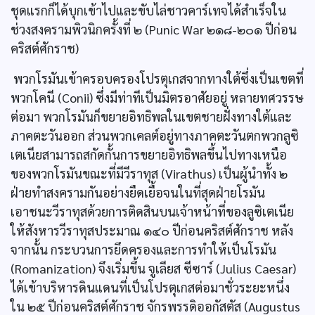
ชุดแรกก็ได้บุกเข้าไปและขับไล่ชาวคาร์เทจได้สำเร็จใน
ช่วงสงครามพิวนิกครั้งที่ ๒ (Punic War ๒๑๘-๒๐๑ ปีก่อน
คริสต์ศักราช)
พวกโรมันเข้าครอบครองโปรตุเกสจากทางใต้ซึ่งเป็นเขตที่
พวกโคนี (Conii) ซึ่งมีท่าทีเป็นมิตรอาศัยอยู่ หลายทศวรรษ
ต่อมา พวกโรมันก็ขยายอิทธิพลในเขตชายฝั่งทางใต้และ
ภาคตะวันออก ส่วนพวกเคลต์อยู่ทางภาคตะวันตกพวกลูซิ
เตเนียสามารถสกัดกั้นการขยายอิทธิพลขึ้นไปทางเหนือ
ของพวกโรมันขณะที่มีวีราทุส (Virathus) เป็นผู้นำทั้ง ๒
ฝ่ายทำสงครามกันอย่างยืดเยื้อจนในที่สุดฝ่ายโรมัน
เอาชนะวีราทุสด้วยการติดสินบนเจ้าหน้าที่ของลูซิเตเนีย
ให้สังหารวีราทุสประมาณ ๑๔๐ ปีก่อนคริสต์ศักราช หลัง
จากนั้น กระบวนการยึดครองและการทำให้เป็นโรมัน
(Romanization) จึงเริ่มขึ้น จูเลียส ซีซาร์ (Julius Caesar)
ได้เข้าบริหารดินแดนที่เป็นโปรตุเกสต่อมาชั่วระยะหนึ่ง
ใน ๒๕ ปีก่อนคริสต์ศักราช จักรพรรดิออกัสตัส (Augustus