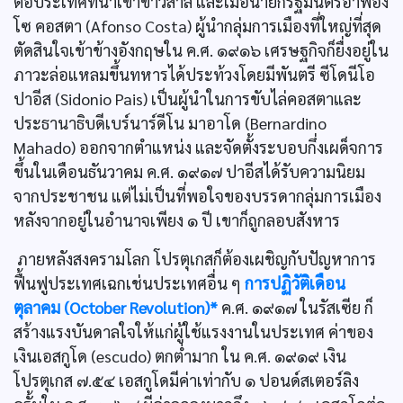
ต่อประเทศที่นำเข้าข้าวสาลี และเมื่อนายกรัฐมนตรีอาฟอง
โซ คอสตา (Afonso Costa) ผู้นำกลุ่มการเมืองที่ใหญ่ที่สุด
ตัดสินใจเข้าข้างอังกฤษใน ค.ศ. ๑๙๑๖ เศรษฐกิจก็ยื่งอยู่ใน
ภาวะล่อแหลมขึ้นทหารได้ประท้วงโดยมีพันตรี ซีโดนีโอ
ปาอีส (Sidonio Pais) เป็นผู้นำในการขับไล่คอสตาและ
ประธานาธิบดีเบร์นาร์ดีโน มาอาโด (Bernardino
Mahado) ออกจากตำแหน่ง และจัดตั้งระบอบกึ่งเผด็จการ
ขึ้นในเดือนธันวาคม ค.ศ. ๑๙๑๗ ปาอีสได้รับความนิยม
จากประชาชน แต่ไม่เป็นที่พอใจของบรรดากลุ่มการเมือง
หลังจากอยู่ในอำนาจเพียง ๑ ปี เขาก็ถูกลอบสังหาร
ภายหลังสงครามโลก โปรตุเกสก็ต้องเผชิญกับปัญหาการ
ฟื้นฟูประเทศเฉกเช่นประเทศอื่น ๆ
การปฏิวัติเดือน
ตุลาคม (October Revolution)*
ค.ศ. ๑๙๑๗ ในรัสเซีย ก็
สร้างแรงบันดาลใจให้แก่ผู้ใช้แรงงานในประเทศ ค่าของ
เงินเอสกูโด (escudo) ตกตํ่ามาก ใน ค.ศ. ๑๙๑๙ เงิน
โปรตุเกส ๗.๕๔ เอสกูโดมีค่าเท่ากับ ๑ ปอนด์สเตอร์ลิง