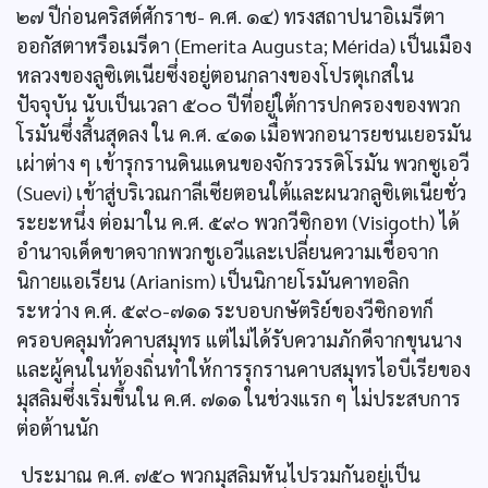
๒๗ ปีก่อนคริสต์ศักราช- ค.ศ. ๑๔) ทรงสถาปนาอิเมรีตา
ออกัสตาหรือเมรีดา (Emerita Augusta; Mérida) เป็นเมือง
หลวงของลูซิเตเนียซึ่งอยู่ตอนกลางของโปรตุเกสใน
ปัจจุบัน นับเป็นเวลา ๕๐๐ ปีที่อยู่ใต้การปกครองของพวก
โรมันซึ่งสิ้นสุดลง ใน ค.ศ. ๔๑๑ เมื่อพวกอนารยชนเยอรมัน
เผ่าต่าง ๆ เข้ารุกรานดินแดนของจักรวรรดิโรมัน พวกซูเอวี
(Suevi) เข้าสู่บริเวณกาลีเซียตอนใต้และผนวกลูซิเตเนียชั่ว
ระยะหนึ่ง ต่อมาใน ค.ศ. ๕๙๐ พวกวีซิกอท (Visigoth) ได้
อำนาจเด็ดขาดจากพวกชูเอวีและเปลี่ยนความเชื่อจาก
นิกายแอเรียน (Arianism) เป็นนิกายโรมันคาทอลิก
ระหว่าง ค.ศ. ๕๙๐-๗๑๑ ระบอบกษัตริย์ของวีซิกอทก็
ครอบคลุมทั่วคาบสมุทร แต่ไม่ได้รับความภักดีจากขุนนาง
และผู้คนในท้องถิ่นทำให้การรุกรานคาบสมุทรไอบีเรียของ
มุสลิมซึ่งเริ่มขึ้นใน ค.ศ. ๗๑๑ ในช่วงแรก ๆ ไม่ประสบการ
ต่อต้านนัก
ประมาณ ค.ศ. ๗๕๐ พวกมุสลิมหันไปรวมกันอยู่เป็น