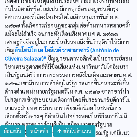
เผด็จการของโปรตุเกสไม่ประสบความสำเร็จทันทีเหมือน
กับในอิตาลีหรือในสเปน มีการลุกฮือของฝูงชนทื่กรุง
ลิสบอนและที่เมืองโอปอร์โตในเดือนกุมภาพันธ์ ค.ศ.
๑๙๒๗ ทั้งเกิดการก่อกบฏของกลุ่มต่อต้านทหารหลายครั้ง
แม้จะไม่สำเร็จ จนกระทั่งเดือนสิงหาคม ค.ศ. ๑๙๓๓
เศรษฐกิจจึงอยู่ในภาวะปั่นป่วนจนถึงขั้นวิกฤติทำให้มีการ
เชิญ
อันโตนีโอ เด โอลีเวย์ ราซาลาซาร์ (Antόnio de
Oliveira Salazar)*
ปัญญาชนคาทอลิกซึ่งเป็นอาจารย์สอน
วิชาเศรษฐศาสตร์ที่มีชื่อเสียงแห่งมหาวิทยาลัยโคอิมบรา
เป็นรัฐมนตรีว่าการกระทรวงการคลังในเดือนเมษายน ค.ศ.
๑๙๒๘ เขามีบทบาทสำคัญในรัฐบาลมากขึ้นจนกระทั่งขึ้น
ดำรงตำแหน่งนายกรัฐมนตรีใน ค.ศ. ๑๙๓๒ ซาลาซาร์นำ
โปรตุเกสเข้าสู่ระบอบเผด็จการโดยที่ประธานาธิบดีการ์โม
นาและฝ่ายทหารมีบทบาทเพียงเล็กน้อย ในช่วงนี้การ
เลือกตั้งครั้งต่าง ๆ ก็ดำเนินไปอย่างพอเป็นพิธี สภาก็ไม่มี
อำนาจ พรรคฝ่ายค้านก็เป็นเสมือนเงาของรัฐบาล
ย้อนกลับ
หน้าหลัก
กลับไปด้านบน
ภายนอกจึงดูเหมือนว่าโปรตุเกสเป็นสาธารณรัฐ แต่มีแนว