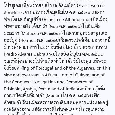
โปรตุเกส เมื่อฟรานเซสโก เด อัลเมย์ดา (Francesco de
Almeida) เอาชนะกองเรือมุสลิมใน ค.ศ. ๑๕๐๙ และอา
ฟองโซ เด อัลบูเกิร์ก (Afonso de Albuquerque) ยึดเมือง
ท่าตามชายฝั่ง ได้แก่ ถัว (Goa ค.ศ. ๑๕๑๐) ในอินเดีย
มะละกา (Malacca ค.ศ. ๑๕๑๑) ในคาบสมุทรมลายู และ
ออร์มุซ (Hormuz ค.ศ. ๑๕๑๕) ริมอ่าวเปอร์เซีย นอกจากนี้
มีการตั้งค่ายทหารในบราซิลซึ่งเปโดร อัลวาเรซ กาบราล
(Pedro Alvares Cabral) พบโดยบังเอิญใน ค.ศ. ๑๕๐๐
ขณะที่มุ่งหน้าจะไปอินเดีย ทำให้กษัตริย์โปรตุเกสมีพระ
อิสริยยศ King of Portugal and of the Algarves, on this
side and overseas in Africa, Lord of Guinea, and of
the Conquest, Navigation and Commerce of
Ethiopia, Arabia, Persia and of India และมีการจัดตั้ง
อาณานิคมขึ้นที่มาเกัา (Macau) ใน ค.ศ. ๑๕๕๗ เพื่อ
ค้าขายกับจีน แม้จะครอบครองดินแดนหลายแห่งและอยู่
กระจัดกระจายแต่จักรวรรดิโพ้นทะเลของโปรตุเกสรวม