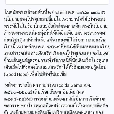
ในสมัยพระเจ้าจอห์นที่ ๒ (John II ค.ศ. ๑๔๘๑-๑๔๙๕)
นโยบายของโปรตุเกสเปลี่ยนไปเพราะกษัตริย์ไม่ทรงสน
พระทัยในโมร็อกโกและบัลลังก์ของกาสตีล ทรงมีนโยบาย
สำรวจทางทะเลโดยมุ่งมั่นให้ถึงอินเดีย แม้ว่าจะสวรรคต
ก่อนโปรตุเกสทำสำเร็จ แต่พระองค์ก็ได้รับการยกย่องใน
เรื่องนี้ เพราะก่อน ค.ศ. ๑๔๗๔ ที่ทรงได้รับมอบหมายเรื่อง
งานสำรวจเส้นทางเดินเรือ เรือของโปรตุเกสแทบจะไม่เคย
ข้ามเส้นศูนย์สูตรจนกระทั่งรัชกาลนี้ที่นักเดินเรือโปรตุเกส
เดินเรือไปถึงคองโกและแอฟริกาใต้ทั้งอ้อมแหลมกู๊ดโฮป
(Good Hope) เพื่อไปยังทวีปเอเชีย
หลังจากวาสโก ดา กามา (Vasco da Gama ค.ศ.
๑๔๖๐-๑๕๒๔) เดินเรือกลับจากอินเดีย (ค.ศ.
๑๔๙๘-๑๔๙๙) พร้อมด้วยเครื่องเทศก็เป็นการเริ่มต้น ๒
ทศวรรษ ของโปรตุเกสที่จะสร้างความมั่งคั่งจากการติดต่อ
กับเอเชียมหาสมุทรอินเดียเปรียบเสมือนทะเลสาบของ