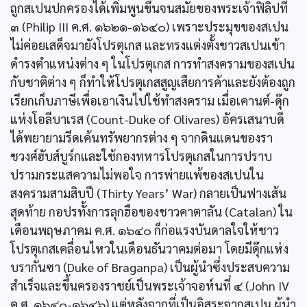
ถูกสเปนปกครองได้เพิ่มพูนขึ้นจนสมัยของพระเจ้าฟิลิปที่
๓ (Philip III ค.ศ. ๑๖๒๑-๑๖๔๐) เพราะประมุขของสเปน
ไม่ค่อยเสด็จมายังโปรตุเกส และทรงแต่งตั้งชาวสเปนเข้า
ดำรงตำแหน่งต่าง ๆ ในโปรตุเกส การทำสงครามของสเปน
กับชาติต่าง ๆ ก็ทำให้โปรตุเกสสูญเสืยการค้าและยังต้องถูก
เรียกเก็บภาษีเพื่อเอาเงินไปใช้ทำสงคราม เมื่อเคานต์-ดุ๊ก
แห่งโอลีบาเรส (Count-Duke of Olivares) อัครเสนาบดี
ได้พยายามรีดเค้นทรัพยากรต่าง ๆ จากดินแดนของรา
ชวงศ์ฮับส์บูร์กและใช้กองทหารโปรตุเกสในการปราบ
ปรามกระแสความไม่พอใจ การพ่ายแพ้ของสเปนใน
สงครามสามสิบปี (Thirty Years’ War) กลายเป็นฟางเส้น
สุดท้าย กอปรทั้งการลุกฮือของชาวคาตาลัน (Catalan) ใน
เดือนพฤษภาคม ค.ศ. ๑๖๔๐ ก็ก่อแรงบันดาลใจให้ชาว
โปรตุเกสเคลื่อนไหวในเดือนธันวาคมต่อมา โดยมีดุ๊กแห่ง
บรากันซา (Duke of Braganpa) เป็นผู้นำซึ่งประสบความ
สำเร็จและขึ้นครองราชย์เป็นพระเจ้าจอห์นที่ ๔ (John IV
ค.ศ. ๑๖๔๐-๑๖๔๖) แต่หลังจากที่เป็นอิสระจากสเปน ผู้นำ