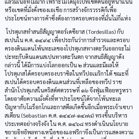
แล้วมีเนื้อที่ไม่มาก เพราะไม่ได้มุ่งไปที่เขตคนอยู่หนาแน่น
หรือเขตที่มั่งคั่งของเอเชีย การสร้างจักรวรรดิก็เพื่อ
ประโยชน์ทางการค้าซึ่งต้องการครอบครองที่มั่นไม่กี่แห่ง
โปรตุเกสทำสนธิสัญญาตอร์เดซียาส (Tordesillas) กับ
สเปนใน ค.ศ. ๑๔๙๔ เพื่อประกันว่าการสำรวจและครอบ
ครองดินแดนโพ้นทะเลของโปรตุเกสทางตะวันออกจะไม่
ปะทะกับดินแดนสเปนทางตะวันตก จากสนธิสัญญาดัง
กล่าวนี้ ได้มีการแบ่งโลกออกเป็น ๒ ส่วนและมีผลให้
โปรตุเกสได้ครอบครองบราซิลในทวีปอเมริกาใต้ ขณะที่
สเปนได้ครอบครองดินแดนส่วนที่เหลือของทวีป ราช
สำนักโปรตุเกสในคริสต์ศตวรรษที่ ๑๖ จึงฟุ่มเฟือยหรูหรา
โดยอาศัยความมั่งคั่งที่หาประโยชน์ได้จากโพ้นทะเล
ปัญหากับโมร็อกโกและกาสตีลเกิดขึ้นอีกเมื่อพระเจ้าเซบา
สเตียน (Sebastian ค.ศ. ๑๔๔๗-๑๔๗๘) ทรงขึ้นบริหาร
ประเทศอย่างจริงจัง ใน ค.ศ. ๑๔๖๘ ทรงดำเนินนโยบาย
ขยายอิทธิพลทางเหนือของแอฟริกาจึงเป็นการแสดงความ