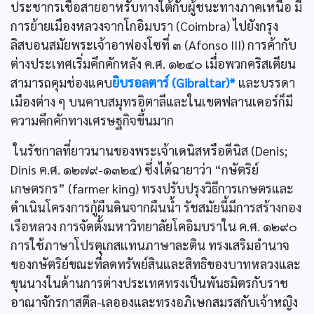
ประชากรเชื้อสายอาหรับทางใต้กับผู้ชนะทางภาคเหนือ มี
การย้ายเมืองหลวงจากโกอิมบรา (Coimbra) ไปยังกรุง
ลิสบอนสมัยพระเจ้าอาฟองโซที่ ๓ (Afonso III) การค้ากับ
ต่างประเทศเริ่มคึกคักหลัง ค.ศ. ๑๒๔๐ เมื่อพวกคริสเตียน
สามารถคุมช่องแคบ
ยิบรอลตาร์ (Gibraltar)*
และบรรดา
เมืองต่าง ๆ บนคาบสมุทรอิตาลีและในเขตฟลานเดอร์ก็มี
ความคึกคักทางเศรษฐกิจขึ้นมาก
ในรัชกาลที่ยาวนานของพระเจ้าเดนิสหรือดีนิส (Denis;
Dinis ค.ศ. ๑๒๗๙-๑๓๒๔) ซึ่งได้ฉายาว่า “กษัตริย์
เกษตรกร” (farmer king) ทรงปรับปรุงวิธีการเกษตรและ
ดำเนินโครงการกู้ผืนดินจากผืนนํ้า รัชสมัยนี้มีการสร้างกอง
เรือหลวง การจัดตั้งมหาวิทยาลัยโคอิมบราใน ค.ศ. ๑๒๙๐
การใช้ภาษาโปรตุเกสแทนภาษาละติน ทรงเสริมอำนาจ
ของกษัตริย์ขณะที่ลดทรัพย์สินและสิทธิของบาทหลวงและ
ขุนนางในด้านการต่างประเทศทรงเป็นพันธมิตรกับราช
อาณาจักรกาสตีล-เลอองและทรงอภิเษกสมรสกับเจ้าหญิง