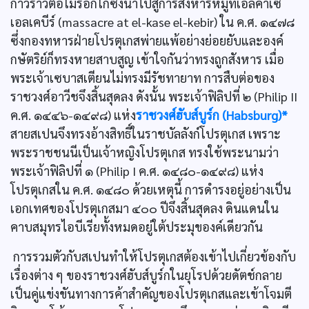
ก้าวร้าวต่อโมร็อกโกซึ่งนำไปสู่การสังหารหมู่ที่เอลคาเซ
เอลเคบีร์ (massacre at el-kase el-kebir) ใน ค.ศ. ๑๔๗๘
ซึ่งกองทหารฝ่ายโปรตุเกสพ่ายแพ้อย่างย่อยยับและองค์
กษัตริย์ก็ทรงหายสาบสูญ เข้าใจกันว่าทรงถูกสังหาร เมื่อ
พระเจ้าเซบาสเตียนไม่ทรงมีรัชทายาท การสืบต่อของ
ราชวงศ์อาวีชจึงสิ้นสุดลง ดังนั้น พระเจ้าฟิลิปที่ ๒ (Philip II
ค.ศ. ๑๔๔๖-๑๔๙๘) แห่ง
ราชวงศ์ฮับส์บูร์ก (Habsburg)*
สายสเปนจึงทรงอ้างสิทธิ์ในราชบัลลังก์โปรตุเกส เพราะ
พระราชชนนีเป็นเจ้าหญิงโปรตุเกส ทรงใช้พระนามว่า
พระเจ้าฟิลิปที่ ๑ (Philip I ค.ศ. ๑๔๘๐-๑๔๙๘) แห่ง
โปรตุเกสใน ค.ศ. ๑๔๘๐ ด้วยเหตุนี้ การดำรงอยู่อย่างเป็น
เอกเทศของโปรตุเกสมา ๔๐๐ ปีจึงสิ้นสุดลง ดินแดนใน
คาบสมุทรไอบีเรียทั้งหมดอยู่ใต้ประมุของค์เดียวกัน
การรวมตัวกับสเปนทำให้โปรตุเกสต้องเข้าไปเกี่ยวข้องกับ
เรื่องต่าง ๆ ของราชวงศ์ฮับส์บูร์กในยุโรปด้วยดัตช์กลาย
เป็นคู่แข่งขันทางการค้าสำคัญของโปรตุเกสและเข้าโจมตี