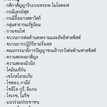
- กติกาสัญญาริบเบนทรอพ-โมโลตอฟ
- กรณีเดรย์ฟุส
- กรณีอื้อฉาวสตาวิสกี
- กลุ่มสาธารณรัฐนิยม
- กางเขนไฟ
- ขบวนการต่อต้านสงครามและลัทธิฟาสซิสต์
- ขบวนการปฏิกิริยาฝรั่งเศส
- คณะกรรมาธิการปัญญาชนเฝ้าระวังต่อต้านฟาสซิสต์
- ความตกลงมาตีญง
- ความตกลงมิวนิก
- โคมินเทิร์น
- เชโกสโลวะเกีย
- โชตอง, กามีย์
- โชลีโอ-กูรี, อีแรน
- โทเรซ, โมริช
- แนวร่วมประชาชน