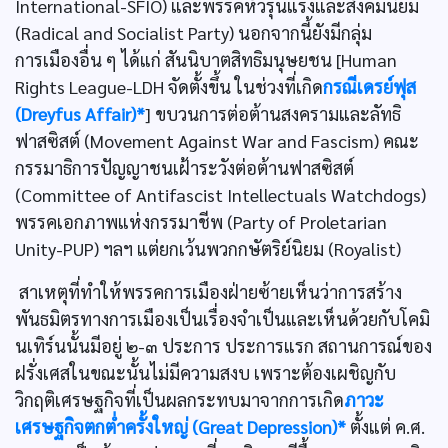
International-SFIO) และพรรคหัวรุนแรงและสังคมนิยม
(Radical and Socialist Party) นอกจากนี้ยังมีกลุ่ม
การเมืองอื่น ๆ ได้แก่ สันนิบาตสิทธิมนุษยชน [Human
Rights League-LDH จัดตั้งขึ้น ในช่วงที่เกิด
กรณีเดรย์ฟุส
(Dreyfus Affair)*
] ขบวนการต่อต้านสงครามและลัทธิ
ฟาสซิสต์ (Movement Against War and Fascism) คณะ
กรรมาธิการปัญญาชนเฝ้าระวังต่อต้านฟาสซิสต์
(Committee of Antifascist Intellectuals Watchdogs)
พรรคเอกภาพแห่งกรรมาชีพ (Party of Proletarian
Unity-PUP) ฯลฯ แต่ยกเว้นพวกกษัตริย์นิยม (Royalist)
สาเหตุที่ทำให้พรรคการเมืองฝ่ายซ้ายเห็นว่าการสร้าง
พันธมิตรทางการเมืองเป็นเรื่องจำเป็นและเห็นด้วยกับโคมิ
นเทิร์นนั้นมีอยู่ ๒-๓ ประการ ประการแรก สถานการณ์ของ
ฝรั่งเศสในขณะนั้นไม่มีความสงบ เพราะต้องเผชิญกับ
วิกฤติเศรษฐกิจที่เป็นผลกระทบมาจากการเกิด
ภาวะ
เศรษฐกิจตกต่ำครั้งใหญ่ (Great Depression)*
ตั้งแต่ ค.ศ.