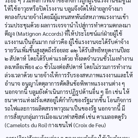
ระยะ ๆ รวมทั้งการที่เจ้าของกิจการถูกผู้ใช้แรงงานข่มขู่ไม่
ให้ใช้อาวุธหรือปิดโรงงาน บลูมจึงจัดให้ฝ่ายลูกจ้างมา
ตกลงกับนายจ้างโดยมีผู้แทนสหพันธ์สหภาพแรงงานเข้า
ร่วมประชุมด้วย ผลการเจรจานำไปสู่การทำความตกลงมา
ตีญง (Matignon Accords) ที่ให้ประโยชน์แก่ฝ่ายผู้ใช้
แรงงานเป็นอันมาก กล่าวคือ ผู้ใช้แรงงานจะได้รับค่าจ้าง
รายวันเพิ่มขึ้นสูงสุดถึงร้อยละ ๑๒ ได้รับสิทธิหยุดงานปีละ
๒ สัปดาห์ โดยได้รับค่าแรงด้วย ทั้งลดจำนวนชั่วโมงทำงาน
ลงเหลือเพียง ๔๐ ชั่วโมงต่อสัปดาห์ โดยไม่รวมการทำงาน
ล่วงเวลาด้วย นายจ้างให้การรับรองสหภาพแรงงานและให้
อำนาจ อนุญาโตตุลาการตัดสินข้อพิพาทแรงงานต่าง ๆ
นอกจากนี้ บลูมยังดำเนินการปฏิรูปด้านอื่น ๆ อีก เช่น ให้
ธนาคารแห่งฝรั่งเศสอยู่ใต้กำกับของรัฐมากขึ้น โอนกิจการ
รถไฟและการผลิตสรรพาวุธมาเป็นของรัฐ นอกจากนี้ มี
การสั่งยุบกลุ่มการเมืองแนวฟาสซิสต์ เช่น คาเมลอตดูรัว
(Camelots du Roi) กางเขนไฟ (Croix de Feu)