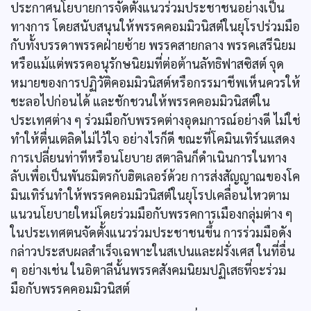
ประกาศนโยบายการจัดตั้งแนวร่วมประชาชนอย่างเป็น
ทางการ โดยสนับสนุนให้พรรคคอมมิวนิสต์ในยุโรปร่วมมือ
กับทั้งบรรดาพรรคฝ่ายซ้าย พรรคสายกลาง พรรคเสรีนิยม
หรือแม้แต่พรรคอนุรักษนิยมที่ต่อต้านลัทธิฟาสซิสต์ จุด
หมายของการปฏิวัติคอมมิวนิสต์หรือกรรมาชีพเห็นควรให้
ชะลอไปก่อนได้ และชักชวนให้พรรคคอมมิวนิสต์ใน
ประเทศต่าง ๆ ร่วมมือกับพรรคต่างอุดมการณ์อย่างดี ไม่ใช่
ทำให้ตื่นเตลิดไม่ไว้ใจ อย่างไรก็ดี ขณะที่โคมินเทิร์นแสดง
การเปลี่ยนท่าทีหรือนโยบาย สตาลินก็ดำเนินการในทาง
ลับเพื่อเป็นพันธมิตรกับฮิตเลอร์ด้วย การส่งสัญญาณของโค
มินเทิร์นทำให้พรรคคอมมิวนิสต์ในยุโรปเคลื่อนไหวตาม
แนวนโยบายใหม่โดยร่วมมือกับพรรคการเมืองกลุ่มต่าง ๆ
ในประเทศตนจัดตั้งแนวร่วมประชาชนขึ้น การร่วมมือดัง
กล่าวประสบผลสำเร็จเฉพาะในสเปนและฝรั่งเศส ในที่อื่น
ๆ อย่างเช่น ในอิตาลีนั้นพรรคสังคมนิยมปฏิเสธที่จะร่วม
มือกับพรรคคอมมิวนิสต์