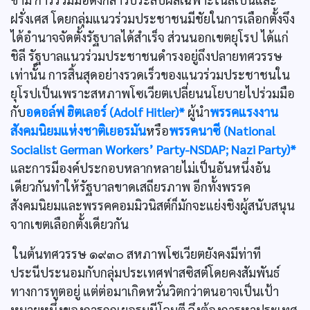
ฝรั่งเศส โดยกลุ่มแนวร่วมประชาชนมีชัยในการเลือกตั้งจึง
ได้อำนาจจัดตั้งรัฐบาลได้สำเร็จ ส่วนนอกเขตยุโรป ได้แก่
ชิลี รัฐบาลแนวร่วมประชาชนดำรงอยู่ถึงปลายทศวรรษ
เท่านั้น การสิ้นสุดอย่างรวดเร็วของแนวร่วมประชาชนใน
ยุโรปเป็นเพราะสหภาพโซเวียตเปลี่ยนนโยบายไปร่วมมือ
กับ
อดอล์ฟ ฮิตเลอร์ (Adolf Hitler)*
ผู้นำ
พรรคแรงงาน
สังคมนิยมแห่งชาติเยอรมัน
หรือ
พรรคนาซี (National
Socialist German Workers’ Party-NSDAP; Nazi Party)*
และการมีองค์ประกอบหลากหลายไม่เป็นอันหนึ่งอัน
เดียวกันทำให้รัฐบาลขาดเสถียรภาพ อีกทั้งพรรค
สังคมนิยมและพรรคคอมมิวนิสต์ก็มักจะแย่งชิงผู้สนับสนุน
จากเขตเลือกตั้งเดียวกัน
ในต้นทศวรรษ ๑๙๓๐ สหภาพโซเวียตยังคงมีท่าที
ประนีประนอมกับกลุ่มประเทศฟาสซิสต์โดยคงสัมพันธ์
ทางการทูตอยู่ แต่ต่อมาเกิดหวั่นวิตกว่าตนอาจเป็นเป้า
หมายหนึ่งของการถูกเยอรมนีโจมตี จึงต้องการหาประเทศ