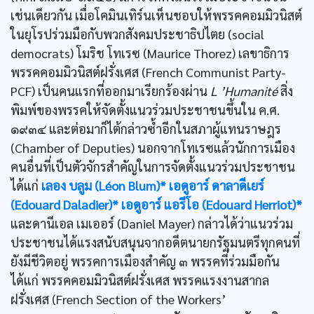
เช่นเดียวกัน เมื่อโคมินเทิร์นเห็นชอบให้พรรคคอมมิวนิสต์
ในยุโรปร่วมมือกับพวกสังคมประชาธิปไตย (social
democrats) โมริช โทเรซ (Maurice Thorez) เลขาธิการ
พรรคคอมมิวนิสต์ฝรั่งเศส (French Communist Party-
PCF) เป็นคนแรกที่ออกมาเรียกร้องผ่าน
L ’Humanité
สิ่ง
พิมพ์ของพรรคให้จัดตั้งแนวร่วมประชาชนขึ้นใน ค.ศ.
๑๙๓๔ และต่อมาก็ไต้กล่าวซํ้าอีกในสภาผู้แทนราษฎร
(Chamber of Deputies) นอกจากโทเรซแล้วนักการเมือง
คนอื่นที่เป็นตัวจักรสำคัญในการจัดตั้งแนวร่วมประชาชน
ได้แก่
เลอง บลูม (Léon Blum)*
เอดูอาร์ ดาลาดีเยร์
(Edouard Daladier)*
เอดูอาร์ แอรีโอ (Edouard Herriot)*
และดานีเอล เมเออร์ (Daniel Mayer) กล่าวได้ว่าแนวร่วม
ประชาชนได้แรงสนับสนุนจากอดีตนายกรัฐมนตรีทุกคนที่
ยังมีชีวิตอยู่ พรรคการเมืองสำคัญ ๓ พรรคที่ร่วมมือกัน
ได้แก่ พรรคคอมมิวนิสต์ฝรั่งเศส พรรคแรงงานสากล
ฝรั่งเศส (French Section of the Workers’