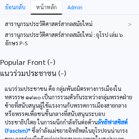
ย้อนกลับ
หน้าหลัก
Admin
สารานุกรมประวัติศาสตร์สากลสมัยใหม่
>
สารานุกรมประวัติศาสตร์สากลสมัยใหม่ : ยุโรป เล่ม ๖
อักษร P-S
Popular Front (-)
แนวร่วมประชาชน (-)
แนวร่วมประชาชน คือ กลุ่มพันธมิตรทางการเมืองใน
ทศวรรษ ๑๙๓๐ เป็นการรวมตัวกันระหว่างกลุ่มพรรคฝ่าย
ซ้ายที่สนับสนุนผู้ใช้แรงงานกับพรรคการเมืองสายกลาง
หรือพรรคเพื่อชนชั้นกลางที่สนับสนุนระบอบ
ประชาธิปไตย ในการผนึกกำลังกันต่อต้าน
ลัทธิฟาสซิสต์
(Fascism)*
ซึ่งกำลังแผ่ขยายอิทธิพลในยุโรปจนน่าเกรง
ขาม การร่วมมือดังกล่าวประสบผลเฉพาะในสเปนและ