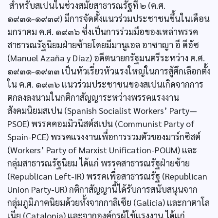
สำหรับสเปนในช่วงสมัยสาธารณรัฐที่ ๒ (ค.ศ.
๑๙๓๑-๑๙๓๙) มีการจัดตั้งแนวร่วมประชาชนขึ้นในเดือน
มกราคม ค.ศ. ๑๙๓๖ ซึ่งเป็นการร่วมมือของเหล่าพรรค
สาธารณรัฐนิยมฝ่ายซ้ายโดยมีมานูเอล อาซาญา อี ดีอัซ
(Manuel Azaña y Díaz) อดีตนายกรัฐมนตรีระหว่าง ค.ศ.
๑๙๓๑-๑๙๓๓ เป็นหัวเรี่ยวหัวแรงใหญ่ในการสู้ศึกเลือกตั้ง
ใน ค.ศ. ๑๙๓๖ แนวร่วมประชาชนของสเปนเกิดจากการ
ตกลงลงนามในกติกาสัญญาระหว่างพรรคแรงงาน
สังคมนิยมสเปน (Spanish Socialist Workers’ Party—
PSOE) พรรคคอมมิวนิสต์สเปน (Communist Party of
Spain-PCE) พรรคแรงงานเพื่อการรวมตัวของมาร์กซิสต์
(Workers’ Party of Marxist Unification-POUM) และ
กลุ่มสาธารณรัฐนิยม ได้แก่ พรรคสาธารณรัฐฝ่ายซ้าย
(Republican Left-IR) พรรคเพื่อสาธารณรัฐ (Republican
Union Party-UR) กติกาสัญญานี้ได้รับการสนับสนุนจาก
กลุ่มภูมิภาคนิยมด้วยทั้งจากกาลิเซีย (Galicia) และกาตาโล
เนีย (Catalonia) และจากองค์กรผู้ใช้แรงงาน ได้แก่