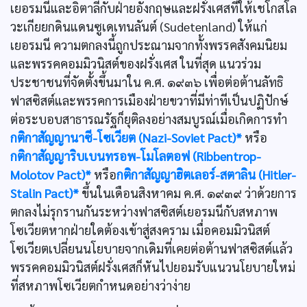
เยอรมนีและอิตาลีกับฝ่ายอังกฤษและฝรั่งเศสที่ให้เชโกสโล
วะเกียยกดินแดนซูเดเทนลันต์ (Sudetenland) ให้แก่
เยอรมนี ความตกลงนี้ถูกประณามจากทั้งพรรคสังคมนิยม
และพรรคคอมมิวนิสต์ของฝรั่งเศส ในที่สุด แนวร่วม
ประชาชนที่จัดตั้งขึ้นมาใน ค.ศ. ๑๙๓๖ เพื่อต่อต้านลัทธิ
ฟาสซิสต์และพรรคการเมืองฝ่ายขวาที่มีท่าทีเป็นปฏิปักษ์
ต่อระบอบสาธารณรัฐก็ยุติลงอย่างสมบูรณ์เมื่อเกิดการทำ
กติกาสัญญานาซี-โซเวียต (Nazi-Soviet Pact)*
หรือ
กติกาสัญญาริบเบนทรอพ-โมโลตอฟ (Ribbentrop-
Molotov Pact)*
หรือ
กติกาสัญญาฮิตเลอร์-สตาลิน (Hitler-
Stalin Pact)*
ขึ้นในเดือนสิงหาคม ค.ศ. ๑๙๓๙ ว่าด้วยการ
ตกลงไม่รุกรานกันระหว่างฟาสซิสต์เยอรมนีกับสหภาพ
โซเวียตหากฝ่ายใดต้องเข้าสู่สงคราม เมื่อคอมมิวนิสต์
โซเวียตเปลี่ยนนโยบายจากเดิมที่เคยต่อต้านฟาสซิสต์แล้ว
พรรคคอมมิวนิสต์ฝรั่งเศสก็หันไปยอมรับแนวนโยบายใหม่
ที่สหภาพโซเวียตกำหนดอย่างว่าง่าย