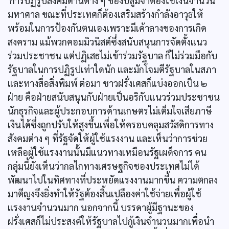
การปฏิรูปสังคมด้านต่าง ๆ ของบลูมจำต้องใช้เงินจำนวน
มหาศาล ขณะที่ประเทศก็ต้องเสริมสร้างกำลังอาวุธให้
พร้อมในการป้องกันตนเองเพราะมีเค้าลางของการเกิด
สงคราม แม้พวกคอมมิวนิสต์ซึ่งสนับสนุนการจัดตั้งแนว
ร่วมประชาชน แต่ปฏิเสธไม่เข้าร่วมรัฐบาล ก็ไม่ร่วมมือกับ
รัฐบาลในการปฏิรูปเท่าใดนัก และมักโจมตีรัฐบาลในสภา
และทางสื่อสิ่งพิมพ์ ต่อมา ชาวฝรั่งเศสก็แบ่งออกเป็น ๒
ฝ่าย คือฝ่ายสนับสนุนกับฝ่ายเป็นอริกับแนวร่วมประชาชน
นักธุรกิจและผู้ประกอบการด้านเกษตรไม่เต็มใจเสียภาษี
เงินได้ซึ่งถูกปรับให้สูงขึ้นเพื่อให้ครอบคลุมสวัสดิการทาง
สังคมต่าง ๆ ที่รัฐจัดให้ผู้ใช้แรงงาน และเห็นว่าการช่วย
เหลือผู้ใช้แรงงานนั้นมีแนวทางเหมือนรัฐเผด็จการ คน
กลุ่มนี้ยังเห็นว่ากลไกทางเศรษฐกิจชองประเทศไม่ได้
พัฒนาไปในทิศทางที่ประหยัดแรงงานมากขึ้น ความตกลง
มาตีญงจึงยิ่งทำให้รัฐต้องสิ้นเปลืองค่าใช้จ่ายเพื่อผู้ใช้
แรงงานจำนวนมาก นอกจากนี้ บรรดาผู้มีฐานะของ
ฝรั่งเศสก็ไม่ประสงค์ให้รัฐบาลไปกู้เงินจำนวนมากเพื่อนำ