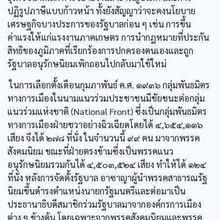
ปฏิรูปภาษีแบบก้าวหน้า ทั้งยังสัญญาว่าจะคงนโยบาย
เศรษฐกิจบางประการของรัฐบาลก่อน ๆ เช่น การขึ้น
ค่าแรงให้แก่แรงงานภาคเกษตร การนำกฎหมายที่ประกัน
สิทธิของภูมิภาคที่เรียกร้องการปกครองตนเองและถูก
รัฐบาลอนุรักษนิยมเพิกถอนไปกลับมาใช้ใหม่
ในการเลือกตั้งเดือนกุมภาพันธ์ ค.ศ. ๑๙๓๖ กลุ่มพันธมิตร
ทางการเมืองในนามแนวร่วมประชาชนมีชัยชนะต่อกลุ่ม
แนวร่วมแห่งชาติ (National Front) ซึ่งเป็นกลุ่มพันธมิตร
ทางการเมืองฝ่ายชวาอย่างฉิวเฉียดโดยได้ ๔,๖๕๔,๑๑๖
เสียง จึงได้ ๒๗๘ ที่นั่ง ในจำนวนนี้ ๙๙ คน มาจากพรรค
สังคมนิยม ขณะที่ฝ่ายตรงข้ามซึ่งเป็นพรรคแนว
อนุรักษนิยมรวมกันได้ ๔,๕๐๓,๕๒๔ เสียง ทำให้ได้ ๑๒๔
ที่นั่ง หลังการจัดตั้งรัฐบาล อาซาญาผู้นำพรรคสาธารณรัฐ
นิยมขึ้นดำรงตำแหน่งนายกรัฐมนตรีและต่อมาเป็น
ประธานาธิบดีสมาชิกร่วมรัฐบาลมาจากองค์กรการเมือง
ต่าง ๆ ข้างต้น โดยเฉพาะจากพรรคสังคมนิยมและพรรค