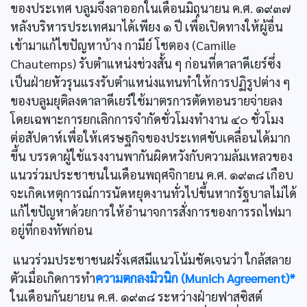
ของประเทศ บลูมจึงลาออกในเดือนมิถุนายน ค.ศ. ๑๙๓๗
หลังบริหารประเทศมาได้เพียง ๑ ปี เพื่อเปิดทางให้ผู้อื่น
เข้ามาแก้ไขปัญหาบ้าง กามีย์ โชตอง (Camille
Chautemps) รับตำแหน่งช่วงสั้น ๆ ก่อนที่ดาลาดีเยร์ซึ่ง
เป็นฝ่ายหัวรุนแรงรับตำแหน่งแทนทำให้การปฏิรูปต่าง ๆ
ของบลูมยุติลงดาลาดีเยร์ใช้มาตรการตัดทอนรายจ่ายลง
โดยเฉพาะการยกเลิกการจำกัดชั่วโมงทำงาน ๔๐ ชั่วโมง
ต่อสัปดาห์เพื่อให้เศรษฐกิจของประเทศขับเคลื่อนได้มาก
ขึ้น บรรดาผู้ใช้แรงงานพากันผิดหวังกับความล้มเหลวของ
แนวร่วมประชาชนในเดือนพฤศจิกายน ค.ศ. ๑๙๓๘ เกือบ
จะเกิดเหตุการณ์การนัดหยุดงานทั่วไปขึ้นหากรัฐบาลไม่ได้
แก้ไขปัญหาด้วยการให้อำนาจการสั่งการของการรถไฟมา
อยู่ที่กองทัพก่อน
แนวร่วมประชาชนฝรั่งเศสมีแนวโน้มชัดเจนว่า ใกล้สลาย
ตัวเมื่อเกิดการทำ
ความตกลงมิวนิก (Munich Agreement)*
ในเดือนกันยายน ค.ศ. ๑๙๓๘ ระหว่างฝ่ายฟาสซิสต์