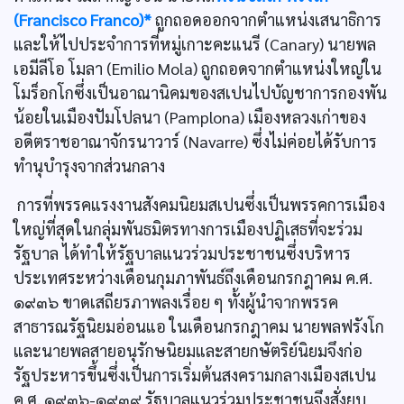
(Francisco Franco)*
ถูกถอดออกจากตำแหน่งเสนาธิการ
และให้ไปประจำการที่หมู่เกาะคะแนรี (Canary) นายพล
เอมีลีโอ โมลา (Emilio Mola) ถูกถอดจากตำแหน่งใหญ่ใน
โมร็อกโกซึ่งเป็นอาณานิคมของสเปนไปบัญชาการกองพัน
น้อยในเมืองปัมโปลนา (Pamplona) เมืองหลวงเก่าของ
อดีตราชอาณาจักรนาวาร์ (Navarre) ซึ่งไม่ค่อยได้รับการ
ทำนุบำรุงจากส่วนกลาง
การที่พรรคแรงงานสังคมนิยมสเปนซึ่งเป็นพรรคการเมือง
ใหญ่ที่สุดในกลุ่มพันธมิตรทางการเมืองปฏิเสธที่จะร่วม
รัฐบาล ได้ทำให้รัฐบาลแนวร่วมประชาชนซึ่งบริหาร
ประเทศระหว่างเดือนกุมภาพันธ์ถึงเดือนกรกฎาคม ค.ศ.
๑๙๓๖ ขาดเสถียรภาพลงเรื่อย ๆ ทั้งผู้นำจากพรรค
สาธารณรัฐนิยมอ่อนแอ ในเดือนกรกฎาคม นายพลฟรังโก
และนายพลสายอนุรักษนิยมและสายกษัตริย์นิยมจึงก่อ
รัฐประหารขึ้นซึ่งเป็นการเริ่มต้นสงครามกลางเมืองสเปน
ค.ศ. ๑๙๓๖-๑๙๓๙ รัฐบาลแนวร่วมประชาชนจึงสั่งยุบ