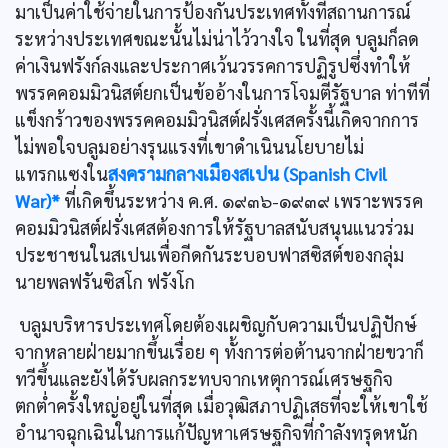
มาเป็นค่าใช้จ่ายในการป้องกันประเทศทั้งที่สถานการณ์
ระหว่างประเทศขณะนั้นไม่น่าไว้วางใจ ในที่สุด บลูมก็ลด
ค่าเงินฟรังก์ลงและประกาศเว้นวรรคการปฏิรูปซึ่งทำให้
พรรคคอมมิวนิสต์ยกเป็นข้ออ้างในการโจมตีรัฐบาล ท่าทีที่
แข็งกร้าวของพรรคคอมมิวนิสต์ฝรั่งเศสครั้งนี้เกิดจากการ
ไม่พอใจบลูมอย่างรุนแรงที่เขาดำเนินนโยบายไม่
แทรกแซงใน
สงครามกลางเมืองสเปน (Spanish Civil
War)*
ที่เกิดขึ้นระหว่าง ค.ศ. ๑๙๓๖-๑๙๓๙ เพราะพรรค
คอมมิวนิสต์ฝรั่งเศสต้องการให้รัฐบาลสนับสนุนแนวร่วม
ประชาชนในสเปนเพื่อกีดกันระบอบฟาสซิสต์ของกลุ่ม
นายพลฟรันซิสโก ฟรังโก
บลูมบริหารประเทศโดยต้องเผชิญกับความเป็นปฏิปักษ์
จากหลายฝ่ายมากขึ้นเรื่อย ๆ ทั้งการต่อต้านจากฝ่ายขวาก็
ทวีขึ้นและยังได้รับผลกระทบจากเหตุการณ์เศรษฐกิจ
ตกตํ่าครั้งใหญ่อยู่ในที่สุด เมื่อวุฒิสภาปฏิเสธที่จะให้เขาใช้
อำนาจฉุกเฉินในการแก้ปัญหาเศรษฐกิจที่กำลังทรุดหนัก