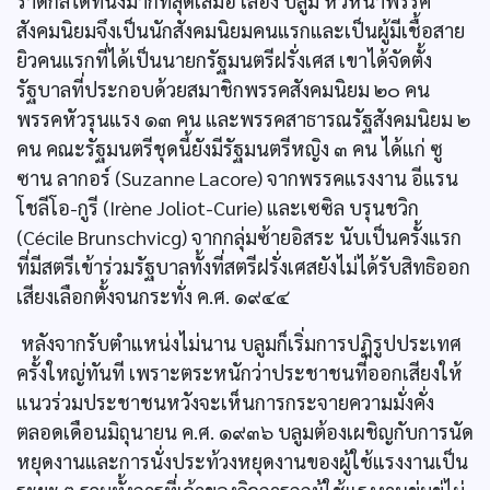
ราดิกัลได้ที่นั่งมากที่สุดเสมอ เลอง บลูม หัวหน้าพรรค
สังคมนิยมจึงเป็นนักสังคมนิยมคนแรกและเป็นผู้มีเชื้อสาย
ยิวคนแรกที่ได้เป็นนายกรัฐมนตรีฝรั่งเศส เขาได้จัดตั้ง
รัฐบาลที่ประกอบด้วยสมาชิกพรรคสังคมนิยม ๒๐ คน
พรรคหัวรุนแรง ๑๓ คน และพรรคสาธารณรัฐสังคมนิยม ๒
คน คณะรัฐมนตรีชุดนี้ยังมีรัฐมนตรีหญิง ๓ คน ได้แก่ ซู
ซาน ลากอร์ (Suzanne Lacore) จากพรรคแรงงาน อีแรน
โชลีโอ-กูรี (Irène Joliot-Curie) และเซซิล บรุนชวิก
(Cécile Brunschvicg) จากกลุ่มซ้ายอิสระ นับเป็นครั้งแรก
ที่มีสตรีเข้าร่วมรัฐบาลทั้งที่สตรีฝรั่งเศสยังไม่ได้รับสิทธิออก
เสียงเลือกตั้งจนกระทั่ง ค.ศ. ๑๙๔๔
หลังจากรับตำแหน่งไม่นาน บลูมก็เริ่มการปฏิรูปประเทศ
ครั้งใหญ่ทันที เพราะตระหนักว่าประชาชนที่ออกเสียงให้
แนวร่วมประชาชนหวังจะเห็นการกระจายความมั่งคั่ง
ตลอดเดือนมิถุนายน ค.ศ. ๑๙๓๖ บลูมต้องเผชิญกับการนัด
หยุดงานและการนั่งประท้วงหยุดงานของผู้ใช้แรงงานเป็น