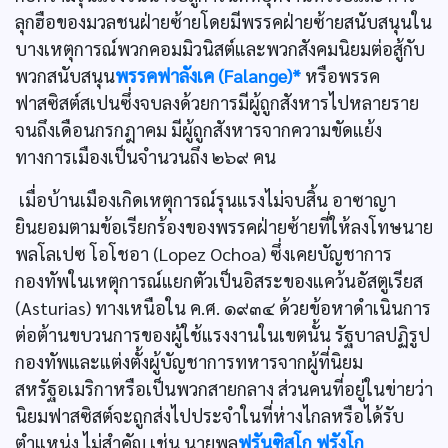
ลุกฮือของมวลชนฝ่ายซ้ายโดยมีพรรคฝ่ายซ้ายสนับสนุนใน
บางเหตุการณ์พวกคอมมิวนิสต์และพวกสังคมนิยมต่อสู้กับ
พวกสนับสนุน
พรรคฟาลังเค (Falange)*
หรือพรรค
ฟาสซิสต์สเปนซึ่งจบลงด้วยการมีผู้ถูกสังหารไปหลายราย
จนถึงเดือนกรกฎาคม มีผู้ถูกสังหารจากความขัดแย้ง
ทางการเมืองเป็นจำนวนถึง ๒๖๙ คน
เมื่อบ้านเมืองเกิดเหตุการณ์รุนแรงไม่จบสิ้น อาซาญา
ยินยอมตามข้อเรียกร้องของพรรคฝ่ายซ้ายที่ให้ลงโทษนาย
พลโลเปซ โอโชอา (Lopez Ochoa) ซึ่งเคยบัญชาการ
กองทัพในเหตุการณ์แยกตัวเป็นอิสระของแคว้นอัสตูเรียส
(Asturias) ทางเหนือใน ค.ศ. ๑๙๓๔ ด้วยข้อหาดำเนินการ
ต่อต้านขบวนการของผู้ใช้แรงงานในเขตนั้น รัฐบาลปฏิรูป
กองทัพและแต่งตั้งผู้บัญชาการทหารจากผู้ที่นิยม
สหรัฐอเมริกาหรือเป็นพวกสายกลาง ส่วนคนที่อยู่ในข่ายว่า
นิยมฟาสซิสต์จะถูกส่งไปประจำในที่ห่างไกลหรือได้รับ
ตำแหน่ง ไม่สำคัญ เช่น นายพล
ฟรันซิสโก ฟรังโก