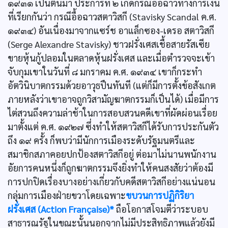
๑๙๓๑ เป็นต้นมา ประการที่ ๒ เกิดกรณีอื้อฉาวทางการเงิน
ที่เรียกกันว่า กรณีอื้อฉาวสตาวิสกี (Stavisky Scandal ค.ศ.
๑๙๓๔) อันเนื่องมาจากแซร์ช อาแล็กซอง-เดรอ สตาวิสกี
(Serge Alexandre Stavisky) ชาวฝรั่งเศสเชื้อสายรัสเซีย
ขายหุ้นกู้ปลอมในตลาดหุ้นฝรั่งเศส และเมื่อตำรวจจะเข้า
จับกุมเขาในวันที่ ๘ มกราคม ค.ศ. ๑๙๓๔ เขาก็กระทำ
อัตวินิบาตกรรมด้วยอาวุธปืนทันที (แต่ก็มีการตั้งข้อสังเกต
ภายหลังว่าเขาอาจถูกวิสามัญฆาตกรรมก็เป็นได้) เมื่อมีการ
ไต่สวนถึงความล่าช้าในการสอบสวนคดีเขาที่ผัดผ่อนเรื่อย
มาตั้งแต่ ค.ศ. ๑๙๒๗ ซึ่งทำให้สตาวิสกีได้รับการประกันตัว
ถึง ๑๙ ครั้ง ก็พบว่ามีนักการเมืองระดับรัฐมนตรีและ
สมาชิกสภาคอยปกป้องสตาวิสกีอยู่ ต่อมาไม่นานพนักงาน
อัยการคนหนึ่งก็ถูกฆาตกรรมจึงยิ่งทำให้คนสงสัยว่าต้องมี
การปกปิดเรื่องบางอย่างเกี่ยวกับคดีสตาวิสกีอย่างแน่นอน
กลุ่มการเมืองฝ่ายขวาโดยเฉพาะ
ขบวนการปฏิกิริยา
ฝรั่งเศส (Action Française)*
ถือโอกาสโจมตีว่าระบอบ
สาธารณรัฐในขณะนั้นนอกจากไม่มีประสิทธิภาพแล้วยังมี