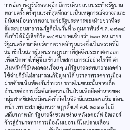
การฉ้อราษฎร์บังหลวงอีก มีการเดินขบวนประท้วงรัฐบาล
หลายครั้ง ครั้งรุนแรงที่สุดที่กลายเป็นเหตุการณ์จลาจลและ
มีนัยเหมือนการพยายามก่อรัฐประหารของฝ่ายขวาที่จะ
ล้มระบอบสาธารณรัฐคือในวันที่ ๖ กุมภาพันธ์ ค.ศ. ๑๙๓๔
ซึ่งทำให้มีผู้เสียชีวิต ๑๔ คน บาดเจ็บกว่า ๒๓๐ คน นายก
รัฐมนตรีดาลาดีเยร์จากพรรคหัวรุนแรงซึ่งเป็นพรรคที่มี
สมาชิกในสภาผู้แทนราษฎรมากที่สุดจึงประกาศลาออก
เพื่อเปิดทางให้ผู้อื่นเข้าแก้ไขสถานการณ์อย่างไรก็ดี ค่า
เงินฟรังก์ก็ยังคงลดลงเรื่อย ๆ แม้รัฐบาลจะพยายามลดค่า
ใช้จ่ายก็ยังไม่สามารถแก้ปัญหาได้ บรรดาพรรคการเมือง
ฝ่ายซ้ายเห็นพ้องกันว่าบรรยากาศในขณะนั้นอาจเอื้อ
อำนวยต่อการเริ่มต้นก่อความปั่นป่วนเพื่อยึดอำนาจของ
กลุ่มฟาสซิสต์เหมือนดังที่เกิดในอิตาลีและเยอรมนีมาก่อน
หน้า เพราะสภาผู้แทนราษฎรตั้งแต่ ค.ศ. ๑๙๓๒ ไม่มี
เสถียรภาพนัก รัฐบาลจึงซวดเซง่าย หลังอดอล์ฟ อิตเลอร์
ก้าวสู่อำนาจทางการเมืองในเยอรมนีในปลายเดือน