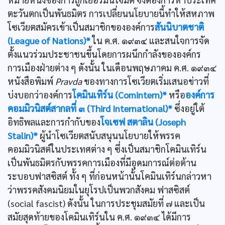
ตะวันตกเป็นพันธมิตร การเปลี่ยนนโยบายนี้ทำให้สหภาพ
โซเวียตสมัครเข้าเป็นสมาชิกขององค์การ
สันนิบาตชาติ
(League of Nations)*
ใน ค.ศ. ๑๙๓๔ และสนใจการจัด
ตั้งแนวร่วมประชาชนขึ้นโดยการผนึกกำลังขององค์กร
การเมืองฝ่ายต่าง ๆ ดังนั้น ในเดือนพฤษภาคม ค.ศ. ๑๙๓๔
หนังสือพิมพ์
Pravda
ของทางการโซเวียตเริ่มเสนอข่าวที่
บ่งบอกว่าองค์การ
โคมินเทิร์น (Comintern)*
หรือ
องค์การ
คอมมิวนิสต์สากลที่ ๓ (Third International)*
ซึ่งอยู่ใต้
อิทธิพลและการกำกับของ
โจเซฟ สตาลิน (Joseph
Stalin)*
ผู้นำโซเวียตสนับสนุนนโยบายให้พรรค
คอมมิวนิสต์ในประเทศต่าง ๆ ซึ่งเป็นสมาชิกโคมินเทิร์น
เป็นพันธมิตรกับพรรคการเมืองที่มีอุดมการณ์ต่อต้าน
ระบอบฟาสซิสต์ ทั้ง ๆ ที่ก่อนหน้านั้นโคมินเทิร์นกล่าวหา
ว่าพรรคสังคมนิยมในยุโรปเป็นพวกสังคม ฟาสซิสต์
(social fascist) ดังนั้น ในการประชุมสมัยที่ ๗ และเป็น
สมัยสุดท้ายของโคมินเทิร์นใน ค.ศ. ๑๙๓๔ ได้มีการ