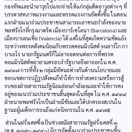
กองทัพและนำอาวุธไปแจกจ่ายให้แก่กลุ่มติดอาวุธต่าง ๆ ที่
บรรดาสหภาพแรงงานและพรรคแรงงานจัดตั้งขึ้น ในตอน
แรกฝ่ายแนวร่วมประชาชนสามารถเอาชนะกำลังของนาย
พลฟรังโกที่กรุงมาดริด เมืองบาร์เซโลนา (Barcelona) และ
เมืองบาเลนเซีย (Valencia) ได้ แต่ในที่สุดเกิดความขัดแย้ง
ระหว่างพรรคสังคมนิยมกับพรรคคอมมิวนิสต์ จนลาร์โก กา
บาเยโร นายกรัฐมนตรีก็ไม่อาจอดทนต่อการที่พรรค
คอมมิวนิสต์พยายามครอบงำรัฐบาลจึงลาออกใน ค.ศ.
๑๙๓๗ การที่ทั้ง ๒ กลุ่มมีทัศนะต่างกันด้านนโยบายและ
ขอบเขตการปฏิรูปสังคมก็ทำให้การทำสงครามหรือการสู้
รบของฝ่ายสาธารณรัฐนิยมอ่อนกำลังลงและทำให้การคง
อยู่ของแนวร่วมประชาชนสิ้นสุดลงในที่สุด ใน ค.ศ. ๑๙๓๙
ฝ่ายนายพลฟรังโกเป็นฝ่ายมีชัยและได้ปกครองสเปนใน
ฐานะผู้เผด็จการจนถึงแก่อนิจกรรมใน ค.ศ. ๑๙๗๕
ส่วนในฝรั่งเศสซึ่งเป็นช่วงสมัยสาธารณรัฐฝรั่งเศสที่ ๓
(ค.ศ. ๑๘๗๐-๑๙๔๐) มีการจัดตั้งแนวร่วมประชาชนขึ้น