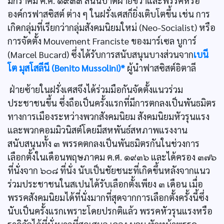
มกราคม ค.ศ. ๑๙๓๓ สันนิบาตฝ่ายขวาและพรรคหรือ
องค์กรฟาสซิสต์ ต่าง ๆ ในฝรั่งเศสก็ยิ่งเติบโตขึ้น เช่น การ
เกิดกลุ่มที่เรียกว่ากลุ่มสังคมนิยมใหม่ (Neo-Socialist) หรือ
การจัดตั้ง Mouvement Franciste ของมาร์เซล บูการ์
(Marcel Bucard) ซึ่งได้รับการสนับสนุนบางส่วนจาก
เบนี
โต มุสโสลีนี (Benito Mussolini)*
ผู้นำฟาสซิสต์อิตาลี
ฝ่ายซ้ายในฝรั่งเศสจึงได้ร่วมมือกันจัดตั้งแนวร่วม
ประชาชนขึ้น ซึ่งถือเป็นครั้งแรกที่มีการตกลงเป็นพันธมิตร
ทางการเมืองระหว่างพวกสังคมนิยม สังคมนิยมหัวรุนแรง
และพวกคอมมิวนิสต์โดยมีสหพันธ์สหภาพแรงงาน
สนับสนุนทั้ง ๓ พรรคตกลงเป็นพันธมิตรกันในช่วงการ
เลือกตั้งในเดือนพฤษภาคม ค.ศ. ๑๙๓๖ และได้ครอง ๓๗๖
ที่นั่งจาก ๖๐๘ ที่นั่ง นับเป็นชัยชนะที่เกิดขึ้นหลังจากแนว
ร่วมประชาชนในสเปนได้รับเลือกตั้งเพียง ๓ เดือน เมื่อ
พรรคสังคมนิยมได้ที่นั่งมากที่สุดจากการเลือกตั้งครั้งนี้ซึ่ง
นับเป็นครั้งแรกเพราะโดยปรกติแล้ว พรรคหัวรุนแรงหรือ