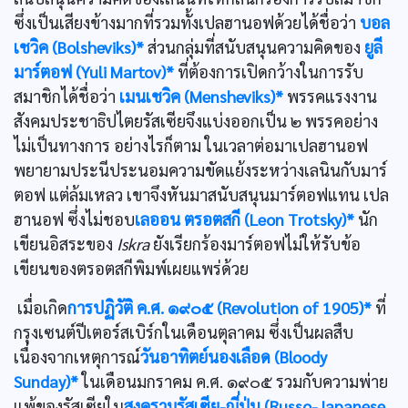
ซึ่งเป็นเสียงข้างมากที่รวมทั้งเปลฮานอฟด้วยได้ชื่อว่า
บอล
เชวิค (Bolsheviks)*
ส่วนกลุ่มที่สนับสนุนความคิดของ
ยูลี
มาร์ตอฟ (Yuli Martov)*
ที่ต้องการเปิดกว้างในการรับ
สมาชิกได้ชื่อว่า
เมนเชวิค (Mensheviks)*
พรรคแรงงาน
สังคมประชาธิปไตยรัสเซียจึงแบ่งออกเป็น ๒ พรรคอย่าง
ไม่เป็นทางการ อย่างไรก็ตาม ในเวลาต่อมาเปลฮานอฟ
พยายามประนีประนอมความขัดแย้งระหว่างเลนินกับมาร์
ตอฟ แต่ล้มเหลว เขาจึงหันมาสนับสนุนมาร์ตอฟแทน เปล
ฮานอฟ ซึ่งไม่ชอบ
เลออน ตรอตสกี (Leon Trotsky)*
นัก
เขียนอิสระของ
Iskra
ยังเรียกร้องมาร์ตอฟไม่ให้รับข้อ
เขียนของตรอตสกีพิมพ์เผยแพร่ด้วย
เมื่อเกิด
การปฏิวัติ ค.ศ. ๑๙๐๕ (Revolution of 1905)*
ที่
กรุงเซนต์ปีเตอร์สเบิร์กในเดือนตุลาคม ซึ่งเป็นผลสืบ
เนื่องจากเหตุการณ์
วันอาทิตย์นองเลือด (Bloody
Sunday)*
ในเดือนมกราคม ค.ศ. ๑๙๐๕ รวมกับความพ่าย
แพ้ของรัสเซียใน
สงครามรัสเซีย-ญี่ปุ่น (Russo-Japanese