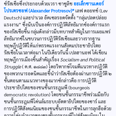
ซ์รัสเซียซึ่งประกอบด้วยเวรา ซาซูลิช
อะเล็กซานเดอร์
โปรเตรซอฟ (Alexander Protresov)*
เลฟ ดอยทช์ (Lev
Deutsch) และปาเวล อัคเซลรอดจัดตั้ง “กลุ่มปลดปล่อย
แรงงาน” ซึ่งนับเป็นองค์การปฏิวัติลัทธิมากซ์องค์การแรก
ของรัสเซียขึ้น กลุ่มดังกล่าวมีบทบาทสำคัญในการเผยแพร่
ลัทธิมากซ์ในขบวนการปฏิวัติรัสเซียและวางรากฐาน
ทฤษฎีปฏิวัติให้แก่พรรคแรงงานสังคมประชาธิปไตย
รัสเซียในเวลาต่อมา ในปีเดียวกันนี้ เปลฮานอฟ ได้เขียน
ทฤษฎีการเมืองชิ้นสำคัญเรื่อง
Socialism and Political
Struggle
( ค.ศ. ๑๘๘๓) โดยวิพากษ์โจมตีแนวทางปฏิวัติ
ของพวกนารอดนิคและชี้นำว่ารัสเซียต้องผ่านการปฏิวัติ ๒
ขั้นตอนตามแนวทางของมากซ์กล่าวคือ การปฏิวัติ
ประชาธิปไตยของชนชั้นกระฎุมพี (bourgeois
democratic revolution) โดยชนชั้นกรรมาชีพร่วมมือกับ
ชนชั้นกระฎฺมพีโค่นล้มระบบอัตตาธิปไตยของซาร์ และ
การปฏิวัติสังคมนิยมของชนชั้นกรรมาชีพในการลุกฮือด้วย
อาวุธโค่นอำนาจของชนชั้นกระฎุมพีไปสู่สังคมนิยม ใน