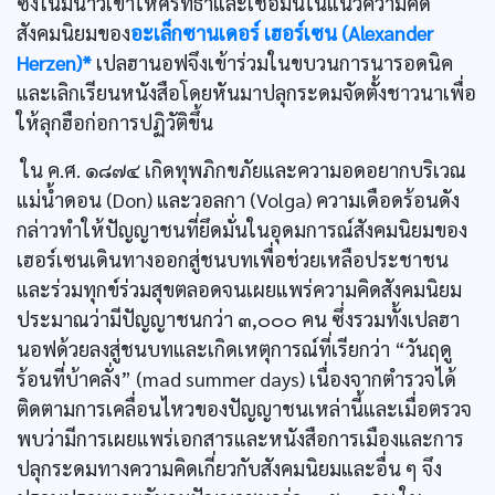
ซึ่งโน้มน้าวเขาให้ศรัทธาและเชื่อมั่นในแนวความคิด
สังคมนิยมของ
อะเล็กซานเดอร์ เฮอร์เซน (Alexander
Herzen)*
เปลฮานอฟจึงเข้าร่วมในขบวนการนารอดนิค
และเลิกเรียนหนังสือโดยหันมาปลุกระดมจัดตั้งชาวนาเพื่อ
ให้ลุกฮือก่อการปฏิวัติขึ้น
ใน ค.ศ. ๑๘๗๔ เกิดทุพภิกขภัยและความอดอยากบริเวณ
แม่นํ้าดอน (Don) และวอลกา (Volga) ความเดือดร้อนดัง
กล่าวทำให้ปัญญาชนที่ยึดมั่นในอุดมการณ์สังคมนิยมของ
เฮอร์เซนเดินทางออกสู่ชนบทเพื่อช่วยเหลือประชาชน
และร่วมทุกข์ร่วมสุขตลอดจนเผยแพร่ความคิดสังคมนิยม
ประมาณว่ามีปัญญาชนกว่า ๓,๐๐๐ คน ซึ่งรวมทั้งเปลฮา
นอฟด้วยลงสู่ชนบทและเกิดเหตุการณ์ที่เรียกว่า “วันฤดู
ร้อนที่บ้าคลั่ง” (mad summer days) เนื่องจากตำรวจได้
ติดตามการเคลื่อนไหวของปัญญาชนเหล่านี้และเมื่อตรวจ
พบว่ามีการเผยแพร่เอกสารและหนังสือการเมืองและการ
ปลุกระดมทางความคิดเกี่ยวกับสังคมนิยมและอื่น ๆ จึง