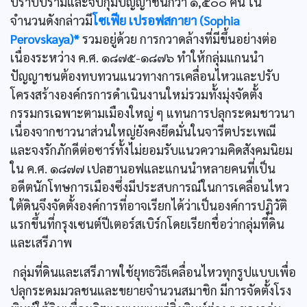
ปราบปรามและจับกุมปัญญาชนกว่า ๑,๕๐๐ คน ใน
จำนวนดังกล่าวมี
โซเฟีย เปรอฟสกายา (Sophia
Perovskaya)*
รวมอยู่ด้วย การกวาดล้างที่มีขึ้นอย่างต่อ
เนื่องระหว่าง ค.ศ. ๑๘๗๕-๑๘๗๖ ทำให้กลุ่มแกนนำ
ปัญญาชนต้องทบทวนแนวทางการเคลื่อนไหวและปรับ
โครงสร้างองค์กรการดำเนินงานใหม่รวมทั้งมุ่งจัดตั้ง
กรรมกรเฉพาะตามเมืองใหญ่ ๆ แทนการปลุกระดมชาวนา
เนื่องจากชาวนาส่วนใหญ่ยังคงยึดมั่นในจารีตประเพณี
และจงรักภักดีต่อซาร์ทั้งไม่ยอมรับแนวความคิดสังคมนิยม
ใน ค.ศ. ๑๘๗๗ เปลฮานอฟและแกนนำหลายคนที่เป็น
อดีตนักโทษการเมืองซึ่งมีประสบการณ์ในการเคลื่อนไหว
ใต้ดินจึงจัดตั้งองค์การที่อาจเรียกได้ว่าเป็นองค์การปฏิวัติ
แรกขึ้นที่กรุงเซนต์ปีเตอร์สเบิร์กโดยเรียกชื่อว่ากลุ่มที่ดิน
และเสรีภาพ
กลุ่มที่ดินและเสรีภาพใช้ยุทธวิธีเคลื่อนไหวทุกรูปแบบเพื่อ
ปลุกระดมมวลชนและขยายจำนวนสมาชิก มีการจัดตั้งโรง