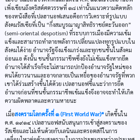
เพิ่งเขียนถึงคริสต์ศตวรรษที่ ๑๘ เท่านั้นแนวความคิดหลัก
ของหนังสือที่เปลฮานอฟเสนอคือการวิเคราะห์รูปแบบ
สังคมรัสเซียที่เป็น “กึ่งสมบูรณาญาสิทธิราชย์ตะวันออก”
(semi-oriental despotism) ที่ระบบการเมืองมีความเข้ม
แข็งและสามารถทำลายพลังการเปลี่ยนแปลงทุกรูปแบบใน
สังคมได้ง่าย อำนาจรัฐจึงแข็งแกร่งและทุกชนชั้นในสังคม
อ่อนแอ ดังนั้น ชนชั้นกรรมาชีพซึ่งยังไม่เข้มแข็งหากยึด
อำนาจได้สำเร็จก็จะไม่สามารถปกป้องอำนาจรัฐใหม่ของ
ตนได้ยาวนานและอาจกลายเป็นเหยื่อของอำนาจรัฐที่พวก
เขาได้ร่วมสร้างขึ้นได้ด้วย เปลฮานอฟชี้แนะว่าการยึด
อำนาจก่อนที่ชนชั้นกรรมาชีพเข้มแข็งจึงอาจจะทำให้เกิด
ความผิดพลาดและความหายนะ
เมื่อ
สงครามโลกครั้งที่ ๑ (First World War)*
เกิดขึ้นใน
ค.ศ. ๑๙๑๔ เปลฮานอฟสนับสนุนการเข้าสู่สงครามของ
รัสเซียและไม่เห็นด้วยกับเลนินและตรอตสกีในการ
เคลื่อนไหวต่อต้านสงคราม ในการประชุมระหว่างประเทศ