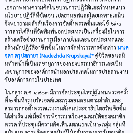
เอกภาพทางความคิดในขบวนการปฏิวัติและกำหนดแนว
นโยบายปฏิวัติที่ชัดเจน เปลฮานอฟและโดยเฉพาะเลนิน
จึงพยายามผลักดันเรื่องการจัดตั้งพรรคขึ้นและใช้
Iskra
วารสารใต้ดินที่จัดพิมพ์นอกประเทศเป็นเครื่องมือในการ
สร้างเครือข่ายงานการเมืองภายในและนอกประเทศและ
สร้างนักปฏิวัติอาชีพขึ้น ในการจัดทำวารสารดังกล่าว
นาเด
จดา ครุปสกายา (Nadezhda Krupskaya)*
คู่ชีวิตของเลนิ
นทำหน้าที่เป็นเลขานุการของกองบรรณาธิการและเป็น
เลขานุการขององค์การนำนอกประเทศในการประสานงาน
กับองค์การภายในประเทศ
ในกลาง ค.ศ. ๑๙๐๓ มีการจัดประชุมใหญ่ผู้แทนพรรคครั้ง
ที่ ๒ ขึ้นที่กรุงบรัสเซลส์และกรุงลอนดอนตามลำดับและ
สามารถก่อตั้งพรรคแรงงานสังคมประชาธิปไตยรัสเซียขึ้น
ได้สำเร็จ แต่เมื่อมีการพิจารณาเรื่องคุณสมบัติของสมาชิก
พรรค ที่ประชุมมีความคิดเห็นแตกแยกเป็น ๒ กลุ่ม กลุ่มที่
สนับสนุนความคิดของเลนินที่ให้กลั่นกรองการรับสมาชิก