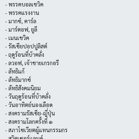
- พรรคบอลเชวิค
- พรรคแรงงาน
- มากซ์, คาร์ล
- มาร์ตอฟ, ยูลี
- เมนเชวิค
- รัสเซียปอปปูลิสต์
- ฤดูร้อนที่บ้าคลั่ง
- ลวอฟ, เจ้าชายเกรกอรี
- ลัทธิแก้
- ลัทธิมากซ์
- ลัทธิสังคมนิยม
- วันฤดูร้อนที่บ้าคลั่ง
- วันอาทิตย์นองเลือด
- สงครามรัสเซีย-ญี่ปุ่น
- สงครามโลกครั้งที่ ๑
- สภาโซเวียตผู้แทนกรรมกร
- สวิตเซอร์แลนด์