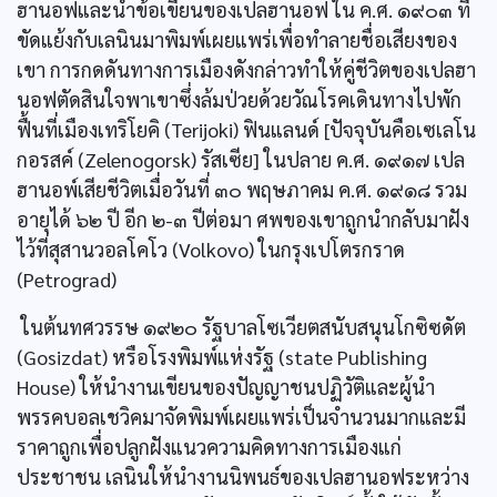
ฮานอฟและนำข้อเขียนของเปลฮานอฟ ใน ค.ศ. ๑๙๐๓ ที่
ขัดแย้งกับเลนินมาพิมพ์เผยแพร่เพื่อทำลายชื่อเสียงของ
เขา การกดดันทางการเมืองดังกล่าวทำให้คู่ชีวิตของเปลฮา
นอฟตัดสินใจพาเขาซึ่งล้มป่วยด้วยวัณโรคเดินทางไปพัก
ฟื้นที่เมืองเทริโยคิ (Terijoki) ฟินแลนด์ [ปัจจุบันคือเซเลโน
กอรสค์ (Zelenogorsk) รัสเซีย] ในปลาย ค.ศ. ๑๙๑๗ เปล
ฮานอพ์เสียชีวิตเมื่อวันที่ ๓๐ พฤษภาคม ค.ศ. ๑๙๑๘ รวม
อายุได้ ๖๒ ปี อีก ๒-๓ ปีต่อมา ศพของเขาถูกนำกลับมาฝัง
ไว้ที่สุสานวอลโคโว (Volkovo) ในกรุงเปโตรกราด
(Petrograd)
ในต้นทศวรรษ ๑๙๒๐ รัฐบาลโซเวียตสนับสนุนโกซิซดัต
(Gosizdat) หรือโรงพิมพ์แห่งรัฐ (state Publishing
House) ให้นำงานเขียนของปัญญาชนปฏิวัติและผู้นำ
พรรคบอลเชวิคมาจัดพิมพ์เผยแพร่เป็นจำนวนมากและมี
ราคาถูกเพื่อปลูกฝังแนวความคิดทางการเมืองแก่
ประชาชน เลนินให้นำงานนิพนธ์ของเปลฮานอฟระหว่าง