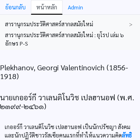
ย้อนกลับ
หน้าหลัก
Admin
สารานุกรมประวัติศาสตร์สากลสมัยใหม่
>
สารานุกรมประวัติศาสตร์สากลสมัยใหม่ : ยุโรป เล่ม ๖
อักษร P-S
Plekhanov, Georgi Valentinovich (1856-
1918)
นายเกออร์กี วาเลนติโนวิช เปลฮานอฟ (พ.ศ.
๒๓๙๙-๒๔๖๑)
เกออร์กี วาเลนติโนวิช เปลฮานอฟ เป็นนักปรัชญา สังคม
และนักปฏิวัติชาวรัสเซียคนแรกที่ทำให้แนวความคิด
ลัทธิ