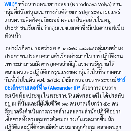
Will)*
หรือนารอดนายาวอลยา (Narodnaya Volya) ส่วน
กลุ่มที่สนับสนุนแนวทางสันติด้วยการปลุกระดมเผยแพร่
แนวความคิดสังคมนิยมอย่างค่อยเป็นค่อยไปในหมู่
ประชาชนเรียกชื่อว่ากลุ่มแบ่งแยกดำซึ่งมีเปลฮานอฟเป็น
หัวหน้า
อย่างไรก็ตาม ระหว่าง ค.ศ. ๑๘๗๘-๑๘๗๙ กลุ่มเจตจำนง
ประชาชนประสบความสำเร็จอย่างมากในการปฏิบัติงาน
เพราะสามารถสังหารบุคคลสำคัญในวงงานรัฐบาลได้
หลายคนและปฏิบัติการรุนแรงของกลุ่มก็เป็นที่หวาดผวา
กันทั่วไปในต้น ค.ศ. ๑๘๘๐ ยังมีการลอบปลงพระชนม์
ซาร์
อะเล็กซานเดอร์ที่ ๒ (Alexander II)*
ด้วยการลอบวาง
ระเบิดห้องประชุมในพระราชวังแต่พระองค์ไม่ได้ประทับ
อยู่ ณ ที่นั้นและมีผู้เสียชีวิต ๑๑ คนบาดเจ็บกว่า ๕๐ คน
รัฐบาลจึงดำเนินการกวาดล้างและตามล่านักปฏิวัติอย่าง
เด็ดขาดทั้งควบคุมทางสังคมอย่างเข้มงวดมากขึ้น นัก
ปฏิวัติและผู้ที่ต้องสงสัยจำนวนมากถูกจับกุม หลายคนถูก