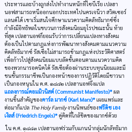
ประหารและบ้างถูกส่งไปทำงานหนักที่ไซบีเรีย เปลฮา
นอฟสามารถหนีออกนอกประเทศไปนครเจนีวา สวิตเซอร์
แลนด์ได้ เขาเริ่มสนใจศึกษาแนวความคิดลัทธิมากซ์ซึ่ง
กำลังมีอิทธิพลในขบวนการสังคมนิยมยุโรปขณะนั้น ท้าย
ที่สุด เปลฮานอฟก็ยอมรับว่าการเปลี่ยนแปลงทางสังคม
ต้องเป็นไปตามกฎแห่งการพัฒนาทางสังคมตามแนวความ
คิดลัทธิมากซ์ รัสเซียไม่สามารถข้ามกฎแห่งประวัติศาสตร์
เพื่อก้าวไปสู่สังคมนิยมแบบลัดขั้นตอนตามแนวความคิด
ของพวกนารอคนิคได้ รัสเซียต้องผ่านระบบทุนนิยมและมี
ชนชั้นกรรมาชีพเป็นกองหน้าของการปฏิวัติโดยมีชาวนา
เป็นกองหนุนใน ค.ศ. ๑๘๘๒ เปลฮานอฟจึงแปล
แถลงการณ์คอมมิวนิสต์ (Communist Manifesto)*
ผล
งานชิ้นสำคัญของ
คาร์ล มากซ์ (Karl Marx)*
เผยแพร่และ
ต่อมาก็แปล
The Holy Family
งานนิพนธ์ของ
ฟรีดิช เอง
เงิลส์ (Friedrich Engels)*
คู่คิดที่ใกล้ชิดของมากซ์ด้วย
ใน ค.ศ. ๑๘๘๓ เปลฮานอฟร่วมกับแกนนำกลุ่มนักลัทธิมาก