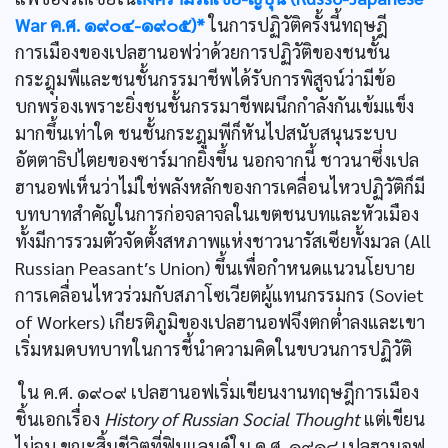
War ค.ศ. ๑๙๐๔-๑๙๐๕)*
ในการปฏิวัติครั้งนี้ทฤษฎี
การเมืองของเปลฮานอฟว่าด้วยการปฏิวัติของชนชั้น
กระฎุมพีและชนชั้นกรรมาชีพได้รับการพิสูจน์ว่ามีข้อ
บกพร่องเพราะยิ่งชนชั้นกรรมาชีพผนึกกำลังกันเข้มแข็ง
มากขึ้นเท่าใด ชนชั้นกระฎุมพีก็หันไปสนับสนุนระบบ
อัตตาธิปไตยของซาร์มากยิ่งขึ้น นอกจากนี้ ชาวนาซึ่งเปล
ฮานอฟเห็นว่าไม่ใช่พลังหลักของการเคลื่อนไหวปฏิวัติก็มี
บทบาทสำคัญในการก่อจลาจลในเขตชนบทและหัวเมือง
ทั้งมีการรวมตัวจัดตั้งสหภาพแห่งชาวนารัสเซียทั้งมวล (All
Russian Peasant′s Union) ขึ้นเพื่อกำหนดแนวนโยบาย
การเคลื่อนไหวร่วมกับสภาโซเวียตผู้แทนกรรมกร (Soviet
of Workers) เกียรติภูมิของเปลฮานอฟจึงตกตํ่าลงและเขา
เริ่มหมดบทบาทในการชี้นำความคิดในขบวนการปฏิวัติ
ใน ค.ศ. ๑๙๐๙ เปลฮานอฟเริ่มเขียนงานทฤษฎีการเมือง
ชิ้นเอกเรื่อง
History of Russian Social Thought
แต่เขียน
ไม่จบ ขณะสิ้นชีวิตที่ฟินแลนด์ใน ค.ศ. ๑๙๑๘ เปลฮานอฟ