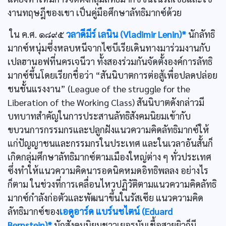
งานทฤษฎีของเขา เป็นคู่มือศึกษาลัทธิมากซ์ด้วย
ใน ค.ศ. ๑๘๙๕
วลาดีมีร์ เลนิน (Vladimir Lenin)*
นักลัทธิ
มากซ์หนุ่มซึ่งหลบหนีจากไซบีเรียเดินทางมาร่วมงานกับ
เปลฮานอฟที่นครเจนีวา ทั้งสองร่วมกันจัดตั้งองค์การลัทธิ
มากซ์ขึ้นโดยเรียกชื่อว่า “สันนิบาตการต่อสู้เพื่อปลดปล่อย
ชนชั้นแรงงาน” (League of the struggle for the
Liberation of the Working Class) สันนิบาตดังกล่าวมี
บทบาทสำคัญในการประสานลัทธิสังคมนิยมเข้ากับ
ขบวนการกรรมกรและปลูกฝังแนวความคิดลัทธิมากซ์ให้
แก่ปัญญาชนและกรรมกรในประเทศ และในเวลาอันสั้นก็
เกิดกลุ่มศึกษาลัทธิมากซ์ตามเมืองใหญ่ต่าง ๆ ทั่วประเทศ
ซึ่งทำให้แนวความคิดนารอดนิคหมดอิทธิพลลง อย่างไร
ก็ตาม ในช่วงที่การเคลื่อนไหวปฏิวัติตามแนวความคิดลัทธิ
มากซ์กำลังก่อตัวและพัฒนาขึ้นในรัสเซีย แนวความคิด
ลัทธิมากซ์ของ
เอดูอาร์ด แบร์นชไตน์ (Eduard
Bernstein)*
นักสังคมนิยมชาวเยอรมันเชื้อสายยิวก็มี