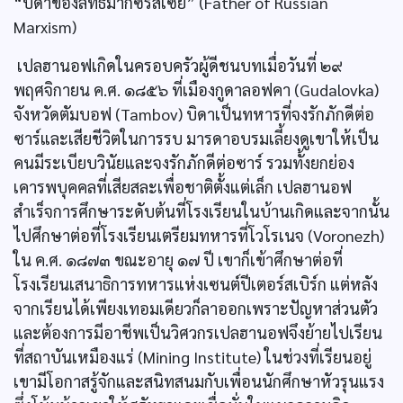
“บิดาของลัทธิมากซ์รัสเซีย” (Father of Russian
Marxism)
เปลฮานอฟเกิดในครอบครัวผู้ดีชนบทเมื่อวันที่ ๒๙
พฤศจิกายน ค.ศ. ๑๘๕๖ ที่เมืองกูดาลอฟคา (Gudalovka)
จังหวัดตัมบอฟ (Tambov) บิดาเป็นทหารที่จงรักภักดีต่อ
ซาร์และเสียชีวิตในการรบ มารดาอบรมเลี้ยงดูเขาให้เป็น
คนมีระเบียบวินัยและจงรักภักดีต่อซาร์ รวมทั้งยกย่อง
เคารพบุคคลที่เสียสละเพื่อชาติตั้งแต่เล็ก เปลฮานอฟ
สำเร็จการศึกษาระดับต้นที่โรงเรียนในบ้านเกิดและจากนั้น
ไปศึกษาต่อที่โรงเรียนเตรียมทหารที่โวโรเนจ (Voronezh)
ใน ค.ศ. ๑๘๗๓ ขณะอายุ ๑๗ ปี เขาก็เข้าศึกษาต่อที่
โรงเรียนเสนาธิการทหารแห่งเซนต์ปีเตอร์สเบิร์ก แต่หลัง
จากเรียนได้เพียงเทอมเดียวก็ลาออกเพราะปัญหาส่วนตัว
และต้องการมีอาชีพเป็นวิศวกรเปลฮานอฟจึงย้ายไปเรียน
ที่สถาบันเหมืองแร่ (Mining Institute) ในช่วงที่เรียนอยู่
เขามีโอกาสรู้จักและสนิทสนมกับเพื่อนนักศึกษาหัวรุนแรง