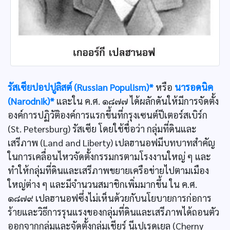
รัสเซียปอปปูลิสต์ (Russian Populism)*
หรือ
นารอดนิค
(Narodnik)*
และใน ค.ศ. ๑๘๗๗ ได้ผลักดันให้มีการจัดตั้ง
องค์การปฏิวัติองค์การแรกขึ้นที่กรุงเซนต์ปีเตอร์สเบิร์ก
(St. Petersburg) รัสเซีย โดยใช้ชื่อว่า กลุ่มที่ดินและ
เสรีภาพ (Land and Liberty) เปลฮานอฟมีบทบาทสำคัญ
ในการเคลื่อนไหวจัดตั้งกรรมกรตามโรงงานใหญ่ ๆ และ
ทำให้กลุ่มที่ดินและเสรีภาพขยายเครือข่ายไปตามเมือง
ใหญ่ต่าง ๆ และมีจำนวนสมาชิกเพิ่มมากขึ้น ใน ค.ศ.
๑๘๗๙ เปลฮานอฟซึ่งไม่เห็นด้วยกับนโยบายการก่อการ
ร้ายและวิธีการรุนแรงของกลุ่มที่ดินและเสรีภาพได้ถอนตัว
ออกจากกลุ่มและจัดตั้งกลุ่มเชียร์ นีเปเรดเยล (Cherny