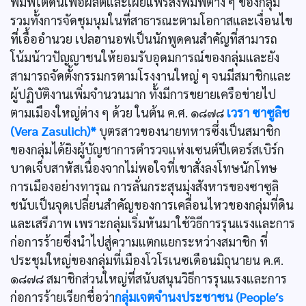
พิมพ์ใต้ดินเพื่อผลิตและเผยแพร่สิ่งพิมพ์ต่าง ๆ ของกลุ่ม
รวมทั้งการจัดชุมนุมในที่สาธารณะตามโอกาสและเงื่อนไข
ที่เอื้ออำนวย เปลฮานอฟเป็นนักพูดคนสำคัญที่สามารถ
โน้มน้าวปัญญาชนให้ยอมรับอุดมการณ์ของกลุ่มและยัง
สามารถจัดตั้งกรรมกรตามโรงงานใหญ่ ๆ จนมีสมาชิกและ
ผู้ปฏิบัติงานเพิ่มจำนวนมาก ทั้งมีการขยายเครือข่ายไป
ตามเมืองใหญ่ต่าง ๆ ด้วย ในต้น ค.ศ. ๑๘๗๘
เวรา ซาซูลิช
(Vera Zasulich)*
บุตรสาวของนายทหารซึ่งเป็นสมาชิก
ของกลุ่มได้ยิงผู้บัญชาการตำรวจแห่งเซนต์ปีเตอร์สเบิร์ก
บาดเจ็บสาหัสเนื่องจากไม่พอใจที่เขาสั่งลงโทษนักโทษ
การเมืองอย่างทารุณ การลั่นกระสุนมุ่งสังหารของซาซูลิ
ชนับเป็นจุดเปลี่ยนสำคัญของการเคลื่อนไหวของกลุ่มที่ดิน
และเสรีภาพ เพราะกลุ่มเริ่มหันมาใช้วิธีการรุนแรงและการ
ก่อการร้ายซึ่งนำไปสู่ความแตกแยกระหว่างสมาชิก ที่
ประชุมใหญ่ของกลุ่มที่เมืองโวโรเนซเดือนมิถุนายน ค.ศ.
๑๘๗๘ สมาชิกส่วนใหญ่ที่สนับสนุนวิธีการรุนแรงและการ
ก่อการร้ายเรียกชื่อว่า
กลุ่มเจตจำนงประชาชน (People′s