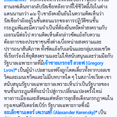
ฮานอฟเดินทางกลับรัสเซียหลังจากที่ใช้ชีวิตลี้ภัยในต่าง
แดนนานกว่า ๓๖ ปี เขายังคงยืนยันในความคิดเห็นว่า
รัสเซียกำลังอยู่ในขั้นตอนแรกของการปฏิวัติชนชั้น
กระฎุมพีและมีความจำเป็นที่ต้องยืนหยัดทำสงครามกับ
เยอรมนีต่อไป ความคิดเห็นดังกล่าวขัดแย้งกับความ
ต้องการของประชาชนซึ่งต่างเบื่อหน่ายสงครามและ
ปรารถนาสันติภาพ ทั้งขัดแย้งกับเลนินและกลุ่มบอลเชวิค
ที่เรียกร้องให้ยุติสงครามและไม่ให้สนับสนุนและร่วมมือกับ
รัฐบาลเฉพาะกาลที่มี
เจ้าชายเกรกอรี ลวอฟ (Gregory
Lvov)*
เป็นผู้นำ เปลฮานอฟจึงถูกโดดเดี่ยวทั้งจากบอลเช
วิคและเมนเชวิคและไม่มีบทบาทใด ๆ ในสภาโซเวียต เขา
สนับสนุนรัฐบาลเฉพาะกาลเพราะเห็นว่าเป็นรัฐบาลของ
ชนชั้นกระฎุมพีที่จะนำไปสู่การเปลี่ยนแปลงครั้งใหม่
ทางการเมืองและสังคมแต่หลังการลุกฮือเดือนกรกฎาคมใน
กรุงเซนต์ปีเตอร์สเบิร์ก รัฐบาลเฉพาะกาลซึ่งมี
อะเล็กซานเดอร์ เคเรนสกี (Alexander Kerensky)*
เป็น