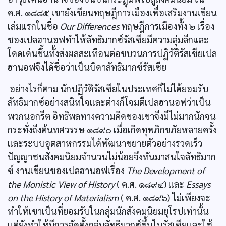
ค.ศ. ๑๘๘๕ เขายังเขียนทฤษฎีการเมืองเพื่อเสริมงานเขียน
เล่มแรกในชื่อ
Our Differences
ทฤษฎีการเมืองทั้ง ๒ เรื่อง
ชองเปลฮานอฟทำให้ลัทธิมากซ์รัสเซียมีความลุ่มลึกและ
โดดเด่นขึ้นทั้งส่งผลสะเทือนต่อขบวนการปฏิวัติรัสเซียเปล
ฮานอฟจึงได้ชื่อว่าเป็นบิดาลัทธิมากซ์รัสเซีย
อย่างไรก็ตาม นักปฏิวัติรัสเซียในประเทศก็ไม่ได้ยอมรับ
ลัทธิมากซ์อย่างสนิทใจและต่างก็โจมตีเปลฮานอฟว่าเป็น
พวกนอกรีต อิทธิพลทางความคิดของเขาจึงมีไม่มากนักจน
กระทั่งถึงต้นทศวรรษ ๑๘๙๐ เมื่อเกิดทุพภิกขภัยหลายครั้ง
และระบบอุตสาหกรรมได้พัฒนาขยายตัวอย่างรวดเร็ว
ปัญญาชนสังคมนิยมจำนวนไม่น้อยจึงทันมาสนใจลัทธิมาก
ซ์ งานเขียนชองเปลฮานอฟเรื่อง
The Development of
the Monistic View of History
( ค.ศ. ๑๘๙๔) และ
Essays
on the History of Materialism
( ค.ศ. ๑๘๙๖) ไม่เพียงจะ
ทำให้เขาเป็นที่ยอมรับในกลุ่มนักสังคมนิยมยุโรปเท่านั้น
แต่ยังทำให้มีการจัดตั้งกลุ่มลัทธิมากซ์ขึ้นในรัสเซียและใช้