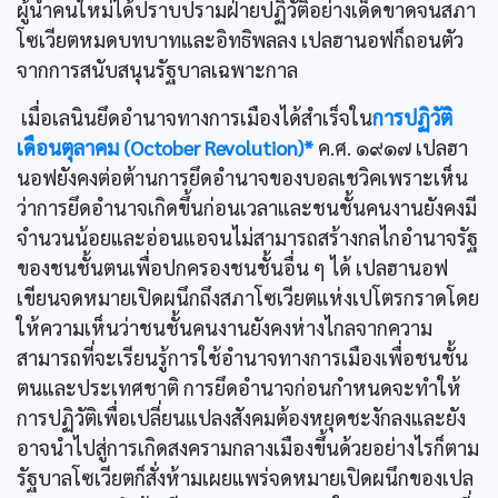
ผู้นำคนใหม่ได้ปราบปรามฝ่ายปฏิวัติอย่างเด็ดขาดจนสภา
โซเวียตหมดบทบาทและอิทธิพลลง เปลฮานอฟก็ถอนตัว
จากการสนับสนุนรัฐบาลเฉพาะกาล
เมื่อเลนินยึดอำนาจทางการเมืองได้สำเร็จใน
การปฏิวัติ
เดือนตุลาคม (October Revolution)*
ค.ศ. ๑๙๑๗ เปลฮา
นอฟยังคงต่อต้านการยึดอำนาจของบอลเชวิคเพราะเห็น
ว่าการยึดอำนาจเกิดขึ้นก่อนเวลาและชนชั้นคนงานยังคงมี
จำนวนน้อยและอ่อนแอจนไม่สามารถสร้างกลไกอำนาจรัฐ
ของชนชั้นตนเพื่อปกครองชนชั้นอื่น ๆ ได้ เปลฮานอฟ
เขียนจดหมายเปิดผนึกถึงสภาโซเวียตแห่งเปโตรกราดโดย
ให้ความเห็นว่าชนชั้นคนงานยังคงห่างไกลจากความ
สามารถที่จะเรียนรู้การใช้อำนาจทางการเมืองเพื่อชนชั้น
ตนและประเทศชาติ การยึดอำนาจก่อนกำหนดจะทำให้
การปฏิวัติเพื่อเปลี่ยนแปลงสังคมต้องหยุดชะงักลงและยัง
อาจนำไปสู่การเกิดสงครามกลางเมืองขึ้นด้วยอย่างไรก็ตาม
รัฐบาลโซเวียตก็สั่งห้ามเผยแพร่จดหมายเปิดผนึกของเปล