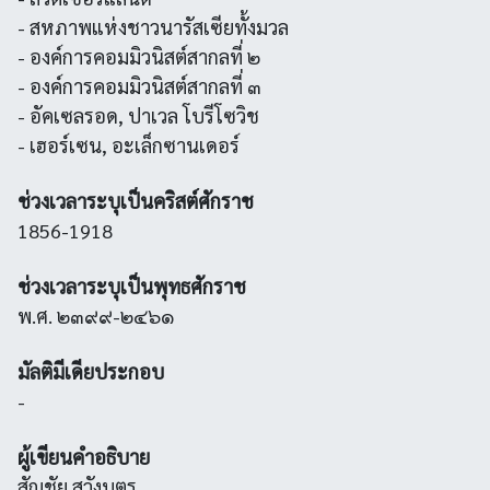
- สหภาพแห่งชาวนารัสเซียทั้งมวล
- องค์การคอมมิวนิสต์สากลที่ ๒
- องค์การคอมมิวนิสต์สากลที่ ๓
- อัคเซลรอด, ปาเวล โบรีโซวิช
- เฮอร์เซน, อะเล็กซานเดอร์
ช่วงเวลาระบุเป็นคริสต์ศักราช
1856-1918
ช่วงเวลาระบุเป็นพุทธศักราช
พ.ศ. ๒๓๙๙-๒๔๖๑
มัลติมีเดียประกอบ
-
ผู้เขียนคำอธิบาย
สัญชัย สุวังบุตร