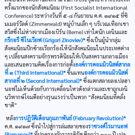
ครั้งแรกของนักสังคมนิยม (First Socialist International
Conference) ระหว่างวันที่ ๕-๘ กันยายน ค.ศ. ๑๙๑๕ ที่ซิ
มเมอร์วัลด์ (Zimmerwald) หมู่บ้านเล็ก ๆ บริเวณเทือกเขา
สวิสซึ่งไม่ห่างจากเมืองเบิร์น (Berne) เท่าใดนัก เลนินและ
กรีกอรี ซีโนเวียฟ (Grigori Zinoviev)*
ซึ่งเป็นผู้นำกลุ่ม
สังคมนิยมปีกซ้ายเรียกร้องให้นักสังคมนิยมในประเทศต่าง
ๆ เปลี่ยนสงครามจักรพรรดินิยมให้เป็นสงครามกลางเมือง
และเสนอความคิดเรื่องการก่อตั้ง
องค์การคอมมิวนิสต์สากล
ที่ ๓ (Third International)*
ขึ้นแทน
องค์การคอมมิวนิสต์
สากลที่ ๒ (Second International)*
ซึ่งแตกสลายลงเปลฮา
นอฟไม่เห็นด้วยกับการเคลื่อนไหวดังกล่าวและเขาถูกเลนิ
นวิพากษ์โจมตีอย่างรุนแรงว่าเป็นพวก “สังคมนิยมที่คลั่ง
ชาติ”
หลัง
การปฏิวัติเดือนกุมภาพันธ์ (February Revolution)*
ค.ศ. ๑๙๑๗ ซึ่งนำไปสู่การล่มสลายของ
ราชวงศ์โรมานอฟ
(Romanov)*
ที่ปกครองจักรวรรดิรัสเซียกว่า ๓๐๐ ปี เปล