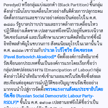
Peredyel) หรือกลุ่มแบ่งแยกดำ (Black Partition) ขึ้นกลุ่ม
ดังกล่าวมีนโยบายเคลื่อนไหวอย่างสันติด้วยการปลุกระดม
จัดตั้งกรรมกรและชาวนาอย่างค่อยเป็นค่อยไปใน ค.ศ.
๑๘๘๐ รัฐบาลปราบปรามและกวาดล้างการเคลื่อนไหว
ปฏิวัติอย่างเด็ดขาด เปลฮานอฟจึงหนีไปอยู่ที่นครเจนีวาส
วิตเซอร์แลนด์ และเริ่มศึกษาแนวความคิดลัทธิมากซ์ซึ่งมี
อิทธิพลสำคัญในขบวนการ สังคมนิยมยุโรปในเวลานั้น ใน
ค.ศ. ๑๘๘๓ เขาร่วมกับ
ปาเวล โบรีโซวิช อัคเซลรอด
(Pavel Borisovich Akselrod)*
จัดตั้งองค์การลัทธิมากซ์
รัสเซียนอกประเทศขึ้นเป็นองค์การแรกโดยเรียกชื่อว่า
กลุ่มปลดปล่อยแรงงาน (Emancipation of Labour) กลุ่ม
ดังกล่าวได้นำลัทธิมากซ์เข้ามาเผยแพร่ในรัสเซียซึ่งส่งผล
สะเทือนต่ออุดมการณ์ปฏิวัติของปัญญาชนรัสเซียอย่าง
มากจนนำไปสู่การจัดตั้ง
พรรคแรงงานสังคมประชาธิปไตย
รัสเซีย (Russian Social Democratic Labour Party-
RSDLP)*
ขึ้นใน ค.ศ. ๑๙๐๓ เปลฮานอฟจึงได้ชื่อว่าเป็น