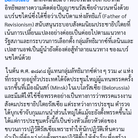
อิทธิพลทางความคิดต่อปัญญาชนรัสเซียจำนวนหนึ่งด้วย
แบร์นชไตน์ซึ่งได้ชื่อว่าเป็นบิดาแห่งลัทธิแก้ (Father of
Revisionism) สนับสนุนระบอบสังคมนิยมประชาธิปไตยที่
เน้นการเปลี่ยนแปลงอย่างค่อยเป็นค่อยไปตามแนวทาง
รัฐสภาและกระบวนการเลือกตั้ง กลุ่มลัทธิมากซ์ที่เลนินและ
เปลฮานอฟเป็นผู้นำยังต้องต่อสู้ทำลายแนวทาง ของแบร์
นชไตน์ด้วย
ในต้น ค.ศ. ๑๘๙๘ ผู้แทนกลุ่มลัทธิมากซ์ต่าง ๆ รวม ๙ แห่ง
ที่กระจายอยู่ทั่วประเทศได้จัดประชุมใหญ่ผู้แทนพรรคครั้ง
แรกขึ้นที่เมืองมินสก์ (Minsk) ในเบโลรัสเซีย (Belorussia)
และมีมติให้ใช้ชื่อพรรคอย่างเป็นทางการว่าพรรคแรงงาน
สังคมประชาธิปไตยรัสเซีย แต่ระหว่างการประชุม ตำรวจ
ได้บุกเข้าจับกุมแกนนำส่วนใหญ่ได้แม้จะยังตั้งพรรคขึ้นไม่
ได้แต่การประชุมครั้งนี้ก็เป็นช่วงหัวเลี้ยวหัวต่อของ
ขบวนการปฏิวัติรัสเซียเพราะทำให้นักปฏิวัติเห็นความ
จำเป็นที่ต้องเร่งก่อตั้งพรรคปฏิวัติขึ้นให้สำเร็จเพื่อสร้าง