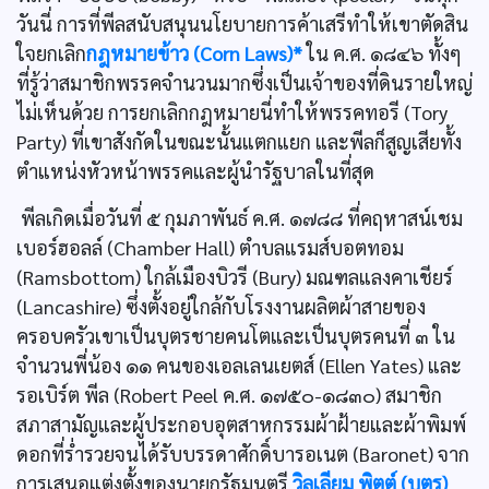
วันนี่ การที่พีลสนับสนุนนโยบายการค้าเสรีทำให้เขาตัดสิน
ใจยกเลิก
กฎหมายข้าว (Corn Laws)*
ใน ค.ศ. ๑๘๔๖ ทั้งๆ
ที่รู้ว่าสมาชิกพรรคจำนวนมากซึ่งเป็นเจ้าของที่ดินรายใหญ่
ไม่เห็นด้วย การยกเลิกกฎหมายนี่ทำให้พรรคทอรี (Tory
Party) ที่เขาสังกัดในขณะนั้นแตกแยก และพีลก็สูญเสียทั้ง
ตำแหน่งหัวหน้าพรรคและผู้นำรัฐบาลในที่สุด
พีลเกิดเมื่อวันที่ ๕ กุมภาพันธ์ ค.ศ. ๑๗๘๘ ที่คฤหาสน์เชม
เบอร์ฮอลล์ (Chamber Hall) ตำบลแรมส์บอตทอม
(Ramsbottom) ใกล้เมืองบิวรี (Bury) มณฑลแลงคาเชียร์
(Lancashire) ซึ่งตั้งอยู่ใกล้กับโรงงานผลิตผ้าสายของ
ครอบครัวเขาเป็นบุตรชายคนโตและเป็นบุตรคนที่ ๓ ใน
จำนวนพี่น้อง ๑๑ คนของเอลเลนเยตส์ (Ellen Yates) และ
รอเบิร์ต พีล (Robert Peel ค.ศ. ๑๗๕๐-๑๘๓๐) สมาชิก
สภาสามัญและผู้ประกอบอุตสาหกรรมผ้าฝ้ายและผ้าพิมพ์
ดอกที่รํ่ารวยจนได้รับบรรดาศักดิ์บารอเนต (Baronet) จาก
การเสนอแต่งตั้งของนายกรัฐมนตรี
วิลเลียม พิตต์ (บุตร)