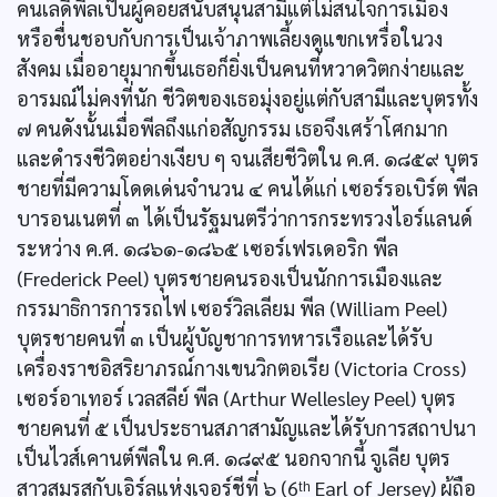
คนเลดีพีลเป็นผู้คอยสนับสนุนสามีแต่ไม่สนใจการเมือง
หรือชื่นชอบกับการเป็นเจ้าภาพเลี้ยงดูแขกเหรื่อในวง
สังคม เมื่ออายุมากขึ้นเธอก็ยิ่งเป็นคนที่หวาดวิตกง่ายและ
อารมณ์ไม่คงที่นัก ชีวิตของเธอมุ่งอยู่แต่กับสามีและบุตรทั้ง
๗ คนดังนั้นเมื่อพีลถึงแก่อสัญกรรม เธอจึงเศร้าโศกมาก
และดำรงชีวิตอย่างเงียบ ๆ จนเสียชีวิตใน ค.ศ. ๑๘๕๙ บุตร
ชายที่มีความโดดเด่นจำนวน ๔ คนได้แก่ เซอร์รอเบิร์ต พีล
บารอนเนตที่ ๓ ได้เป็นรัฐมนตรีว่าการกระทรวงไอร์แลนด์
ระหว่าง ค.ศ. ๑๘๖๑-๑๘๖๕ เซอร์เฟรเดอริก พีล
(Frederick Peel) บุตรชายคนรองเป็นนักการเมืองและ
กรรมาธิการการรถไฟ เซอร์วิลเลียม พีล (William Peel)
บุตรชายคนที่ ๓ เป็นผู้บัญชาการทหารเรือและได้รับ
เครื่องราชอิสริยาภรณ์กางเขนวิกตอเรีย (Victoria Cross)
เซอร์อาเทอร์ เวลสลีย์ พีล (Arthur Wellesley Peel) บุตร
ชายคนที่ ๕ เป็นประธานสภาสามัญและได้รับการสถาปนา
เป็นไวส์เคานต์พีลใน ค.ศ. ๑๘๙๕ นอกจากนี้ จูเลีย บุตร
สาวสมรสกับเอิร์ลแห่งเจอร์ชีที่ ๖ (6ᵗʰ Earl of Jersey) ผู้ถือ