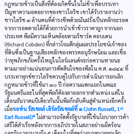
กฎหมายข้าวเป็นสิ่งที่ต้องเกิดขึ้นในไม่ช้าเพื่อบรรเทา
ปัญหาความอดอยากของชาวไอริช เขาได้รับรายงานว่า
ชาวไอริช ๓ ล้านคนที่ดำรงชีพด้วยมันฝรั่งเป็นหลักจะรอด
จากการอดตายได้ก็ด้วยการนำเข้าข้าวราคาถูก จากนอก
ประเทศ พีลมีความเห็นคล้อยตามริชาร์ด คอบเดน
(Richard Cobden) ที่กล่าวโจมตีกลุ่มผลประโยชน์เจ้าของ
ที่ดินซึ่งเป็นฐานเสียงหลักของพรรคอนุรักษนิยม และเชื่อ
ว่าทุพภิกขภัยครั้งใหญ่ในไอร์แลนด์จะก่อความหายนะ
ตามมาอย่างแน่นอนการตัดสินใจของพีลใน ค.ศ. ๑๘๔๔ ที่
บรรเทาทุกข์ชาวไอริชควบคู่ไปกับการดำเนินการยกเลิก
กฎหมายข้าวที่ใช้มา ๓๐ ปี ก่อความแตกแยกในคณะ
รัฐมนตรีและในที่สุดพีลก็ต้องลาออกจากตำแหน่ง แต่ใน
เดือนธันวาคมปีเดียวกันนั้นพีลก็กลับคืนสู่ตำแหน่งอีกครั้ง
เมื่อ
จอห์น รัสเซลล์ เอิร์ลรัสเซลล์ที่ ๑ (John Russell, 1ˢᵗ
Earl Russell)*
ไม่สามารถจัดตั้งรัฐบาลที่ใช้นโยบายการค้า
เสรีได้สำเร็จหลังจากการอภิปรายในสภาอย่างเผ็ดร้อน
และกินเวลานานถึง ๕ เดือนในที่สุดร่างกฎหมายยกเลิก