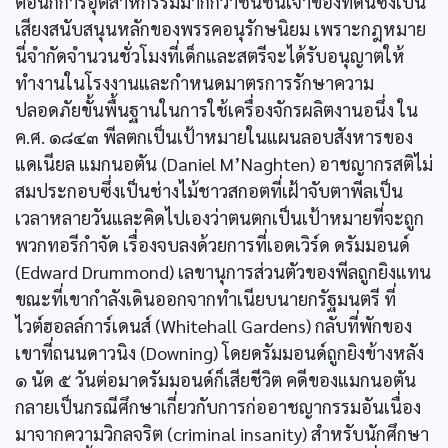
ต่อนักการอุตสาหกรรมมากกว่าชนชั้นเจ้าของที่ดินซึ่งเป็น
เสียงสนับสนุนหลักของพรรคอนุรักษนิยม เพราะกฎหมาย
นี่จำกัดจำนวนชั่วโมงที่เด็กและสตรีจะได้รับอนุญาตให้
ทำงานในโรงงานและกำหนดมาตรการรักษาความ
ปลอดภัยขั้นพื้นฐานในการใช้เครื่องจักรผลิตงานอนึ่ง ใน
ค.ศ. ๑๘๔๓ พีลตกเป็นเป้าหมายในแผนลอบสังหารของ
แดเนียล แมกนอตัน (Daniel M’Naghten) อาชญากรสติไม่
สมประกอบซึ่งเป็นช่างไม้ชาวสกอตที่เฝ้าจับตาพีลเป็น
เวลาหลายวันและคิดไปเองว่าตนตกเป็นเป้าหมายที่จะถูก
พวกทอรีกำจัด เรื่องจบลงด้วยการที่เอดเวิร์ด ดรัมมอนด์
(Edward Drummond) เลขานุการส่วนตัวของพีลถูกยิงแทน
ขณะที่เขากำลังเดินออกจากทำเนียบนายกรัฐมนตรี ที่
ไวต์ฮอลล์การ์เดนส์ (Whitehall Gardens) กลับที่พักของ
เขาที่ถนนดาวนิง (Downing) โดยดรัมมอนด์ถูกยิงข้างหลัง
๑ นัด ๕ วันต่อมาดรัมมอนด์ก็เสียชีวิต คดีของแมกนอตัน
กลายเป็นกรณีศึกษาเกี่ยวกับการก่ออาชญากรรมอันเนื่อง
มาจากความวิกลจริต (criminal insanity) สำหรับนักศึกษา