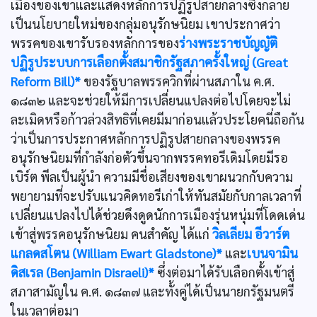
เมืองของเขาและแสดงหลักการปฏิรูปสายกลางซึ่งกลาย
เป็นนโยบายใหม่ของกลุ่มอนุรักษนิยม เขาประกาศว่า
พรรคของเขารับรองหลักการของ
ร่างพระราชบัญญัติ
ปฏิรูประบบการเลือกตั้งสมาชิกรัฐสภาครั้งใหญ่ (Great
Reform Bill)*
ของรัฐบาลพรรควิกที่ผ่านสภาใน ค.ศ.
๑๘๓๒ และจะช่วยให้มีการเปลี่ยนแปลงต่อไปโดยจะไม่
ละเมิดหรือก้าวล่วงสิทธิที่เคยมีมาก่อนแล้วประโยคนี่ถือกัน
ว่าเป็นการประกาศหลักการปฏิรูปสายกลางของพรรค
อนุรักษนิยมที่กำลังก่อตัวขึ้นจากพรรคทอรีเดิมโดยมีรอ
เบิร์ต พีลเป็นผู้นำ ความมีชื่อเสียงของเขาผนวกกับความ
พยายามที่จะปรับแนวคิดทอรีเก่าให้ทันสมัยกับกาลเวลาที่
เปลี่ยนแปลงไปได้ช่วยดึงดูดนักการเมืองรุ่นหนุ่มที่โดดเด่น
เข้าสู่พรรคอนุรักษนิยม คนสำคัญ ได้แก่
วิลเลียม อีวาร์ต
แกลดสโตน (William Ewart Gladstone)*
และ
เบนจามิน
ดิสเรล (Benjamin Disraeli)*
ซึ่งต่อมาได้รับเลือกตั้งเข้าสู่
สภาสามัญใน ค.ศ. ๑๘๓๗ และทั้งคู่ได้เป็นนายกรัฐมนตรี
ในเวลาต่อมา