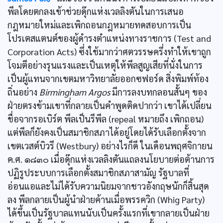
พีลโดยตกลงเข้าช่วยดุ๊กแห่งเวลลิงตันในการเสนอ
กฎหมายใหม่และเพิกถอนกฎหมายทดสอบการเป็น
โปรเตสแตนต์ของผู้ดำรงตำแหน่งทางราชการ (Test and
Corporation Acts) ซึ่งใช้มากว่าศตวรรษครึ่งทำให้เขาถูก
โจมตีอย่างรุนแรงและเป็นเหตุให้พีลสูญเสียที่นั่งในการ
เป็นผู้แทนจากเขตมหาวิทยาลัยออกซฟอร์ด สิ่งพิมพ์ท้อง
ถิ่นอย่าง
Birmingham Argos
มีการลงบทกลอนสั้นๆ ของ
ฝ่ายตรงข้ามเขาที่กลายเป็นคำพูดติดปากว่า เขาได้เปลี่ยน
ชื่อจากรอเบิร์ต พีลเป็นรีพีล (repeal หมายถึง เพิกถอน)
แต่พีลก็ยังคงเป็นสมาชิกสภาได้อยู่โดยได้รับเลือกตั้งจาก
เขตเวสต์บิวรี (Westbury) อย่างไรก็ดี ในเดือนพฤศจิกายน
ค.ศ. ๑๘๓๐ เมื่อดุ๊กแห่งเวลลิงตันแถลงนโยบายต่อต้านการ
ปฏิรูประบบการเลือกตั้งสมาชิกสภาสามัญ รัฐบาลที่
อ่อนแอและไม่ได้รับความนิยมจากชาวอังกฤษนักก็สิ้นสุด
ลง พีลกลายเป็นผู้นำฝ่ายค้านเมื่อพรรควิก (Whig Party)
ได้ขึ้นเป็นรัฐบาลแทนนับเป็นครั้งแรกที่เขากลายเป็นฝ่าย