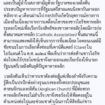
และเป็นผู้นำในสภาสามัญด้วย รัฐบาลของเวลลิงตัน
ประสบปัญหาจากการที่รัฐมนตรีสายแคนนิงพากันลาออก
หลังจาก ๔ เดือนผ่านไป กอปรกับเกิดวิกฤตการณ์ทางการ
เมืองอันเนื่องมาจากการเคลื่อนไหวของชาวไอริชคาทอลิก
ระลอกใหม่เพื่อเรียกร้องสิทธิของชาวคาทอลิกโดยมีการก่อ
ตั้งสมาคมคาทอลิก (Catholic Association) ขึ้นสมาคมนี่
สามารถแสดงพลังให้เห็นจากการที่แดเนียล โอคอนเนลล์มี
ชัยชนะในการเลือกตั้งซ่อมที่เคาน์ตีแคลร์ (Clare) ใน
ไอร์แลนด์ ใน ค.ศ. ๑๘๒๘ พีลเห็นว่าการต่อต้านชาวไอริช
ต่อไปคงไร้ประโยชน์เขาจึงลาออกและเรียกร้องให้นายก
รัฐมนตรีเวลลิงตันยุติปัญหาคาทอลิก
เวลลิงตันเห็นว่าหากเขาต้องต่อสู้แต่เพียงลำพังกับความ
รู้สึกเป็นปรปักษ์อย่างรุนแรงของทั้งพระประมุขและ
ศาสนจักรแองกลิคัน (Anglican Church) ที่มีต่อพวก
คาทอลิกก็คงจะไม่สำเร็จ เขาจึงขอร้องให้พีลคงอยู่ใน
ตำแหน่งต่อไปและช่วยเขาดำเนินการให้สิทธิแก่ชาว