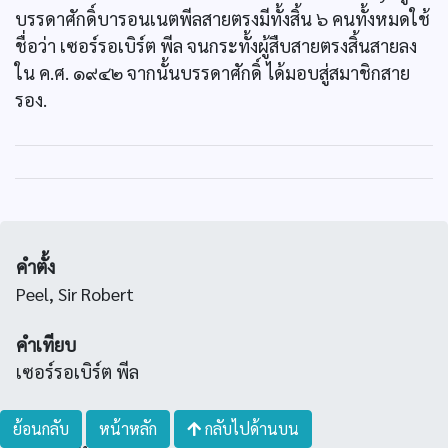
บรรดาศักดิ์บารอนเนตพีลสายตรงมีทั้งสิ้น ๖ คนทั้งหมดใช้
ชื่อว่า เซอร์รอเบิร์ต พีล จนกระทั้งผู้สืบสายตรงสิ้นสายลง
ใน ค.ศ. ๑๙๔๒ จากนั้นบรรดาศักดิ์ ได้มอบสู่สมาชิกสาย
รอง.
คำตั้ง
Peel, Sir Robert
คำเทียบ
เซอร์รอเบิร์ต พีล
คำสำคัญ
ย้อนกลับ
หน้าหลัก
กลับไปด้านบน