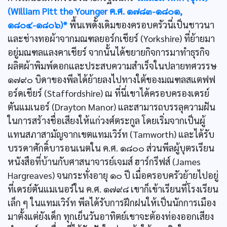
(William Pitt the Younger ค.ศ. ๑๗๘๓-๑๘๐๑,
๑๘๐๔-๑๘๐๖)*
พื้นเพดั้งเดิมของครอบครัวนี่เป็นชาวนา
และช่างทอผ้าจากมณฑลยอร์กเชียร์ (Yorkshire) ที่ย้ายมา
อยู่มณฑลแลงคาเชียร์ จากนั้นได้ขยายกิจการมาทำธุรกิจ
ผลิตผ้าพิมพ์ดอกและประสบความสำเร็จในปลายทศวรรษ
๑๗๙๐ บิดาของพีลได้ย้ายลงไปทางใต้ของมณฑลสแตฟฟ
อร์ดเชียร์ (Staffordshire) ณ ที่นี่เขาได้ครอบครองเดรย์
ตันแมเนอร์ (Drayton Manor) และสามารถบรรลุความฝัน
ในการสร้างชื่อเสียงให้แก่วงศ์ตระกูล โดยเริ่มจากเป็นผู้
แทนสภาสามัญจากเขตแทมเวิร์ท (Tamworth) และได้รับ
บรรดาศักดิ์บารอนเนตใน ค.ศ. ๑๘๐๐ ส่วนพีลผู้บุตรเรียน
หนังสือที่บ้านกับศาสนาจารย์เจมส์ ฮาร์กรีฟส์ (James
Hargreaves) จนกระทั่งอายุ ๑๐ ปี เมื่อครอบครัวย้ายไปอยู่
ที่เดรย์ตันแมเนอร์ใน ค.ศ. ๑๗๙๘ เขาก็เข้าเรียนที่โรงเรียน
เล็ก ๆ ในแทมเวิร์ท พีลได้รับการฝึกฝนให้เป็นนักการเมือง
มาตั้งแต่ยังเด็ก ทุกเย็นวันอาทิตย์เขาจะต้องท่องออกเสียง