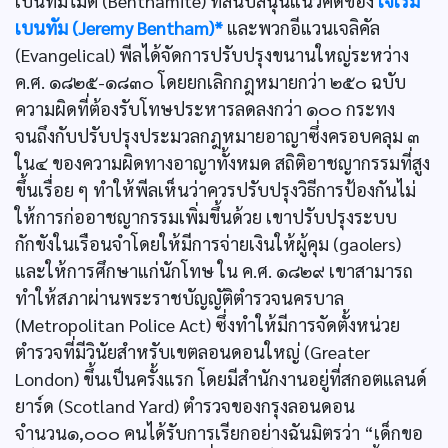
เบนทัมไมต์ (Benthamite) ที่สนับสนุนแนวคิดของ
เจเรมี
เบนทัม (Jeremy Bentham)*
และพวกอีแวนเจลิคัล
(Evangelical) พีลได้จัดการปรับปรุงขนานใหญ่ระหว่าง
ค.ศ. ๑๘๒๕-๑๘๓๐ โดยยกเลิกกฎหมายกว่า ๒๕๐ ฉบับ
ความผิดที่ต้องรับโทษประหารลดลงกว่า ๑๐๐ กระทง
จนถึงกับปรับปรุงประมวลกฎหมายอาญาซึ่งครอบคลุม ๓
ใน๔ ของความผิดทางอาญาทั้งหมด สถิติอาชญากรรมที่สูง
ขึ้นเรื่อย ๆ ทำให้พีลเห็นว่าควรปรับปรุงวิธีการป้องกันไม่
ให้การก่ออาชญากรรมเพิ่มขึ้นด้วย เขาปรับปรุงระบบ
กักขังในเรือนจำโดยให้มีการจ่ายเงินให้ผู้คุม (gaolers)
และให้การศึกษาแก่นักโทษ ใน ค.ศ. ๑๘๒๙ เขาสามารถ
ทำให้สภาผ่านพระราชบัญญัติตำรวจนครบาล
(Metropolitan Police Act) ซึ่งทำให้มีการจัดตั้งหน่วย
ตำรวจที่มีวินัยสำหรับเขตลอนดอนใหญ่ (Greater
London) ขึ้นเป็นครั้งแรก โดยมีสำนักงานอยู่ที่สกอตแลนด์
ยาร์ด (Scotland Yard) ตำรวจของกรุงลอนดอน
จำนวน๑,๐๐๐ คนได้รับการเรียกอย่างฉันมิตรว่า “เด็กขอ