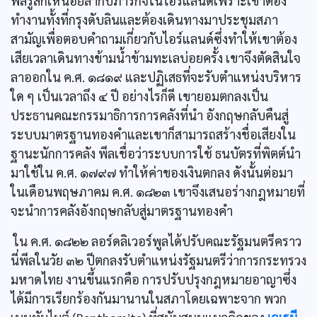
พีลรู้สึกเหนื่อยล้ากับภารกิจในไอร์แลนด์เพราะเขาต้อง
ทำงานทั้งที่กรุงดับลินและต้องเดินทางมาประชุมสภา
สามัญเพื่อตอบคำถามเกี่ยวกับไอร์แลนด์ซึ่งทำให้เขาต้อง
เสียเวลาเดินทางข้ามน้ำข้ามทะเลบ่อยครั้ง เขาจึงตัดสินใจ
ลาออกใน ค.ศ. ๑๘๑๙ และปฏิเสธที่จะรับตำแหน่งบริหาร
ใด ๆ เป็นเวลาถึง ๔ ปี อย่างไรก็ดี เขายอมตกลงเป็น
ประธานคณะกรรมาธิการการคลังที่นำ อังกฤษกลับคืนสู่
ระบบมาตรฐานทองคำและเขาก็สามารถสร้างชื่อเสียงใน
ฐานะนักการคลัง พีลเชื่อว่าระบบการใช้ ธนบัตรที่พิตต์นำ
มาใช้ใน ค.ศ. ๑๗๙๗ ทำให้ค่าของเงินตกลง ดังนั้นต่อมา
ในเดือนพฤษภาคม ค.ศ. ๑๘๒๓ เขาจึงเสนอร่างกฎหมายที่
จะนำการคลังอังกฤษกลับสู่มาตรฐานทองคำ
ใน ค.ศ. ๑๘๒๒ ลอร์ดลิเวอร์พูลได้ปรับคณะรัฐมนตรีคราว
นี่พีลในวัย ๓๒ ปีตกลงรับตำแหน่งรัฐมนตรีว่าการกระทรวง
มหาดไทย งานขึ้นแรกคือ การปรับปรุงกฎหมายอาญาซึ่ง
ได้มีการเรียกร้องกันมานานในสภาโดยเฉพาะจาก พวก