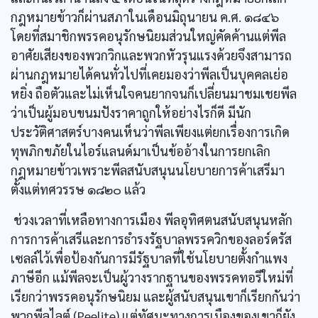
กฎหมายข้าวก็ผ่านสภาในเดือนมิถุนายน ค.ศ. ๑๘๔๖
โดยที่สมาชิกพรรคอนุรักษนิยมส่วนใหญ่คัดค้านแต่พีล
อาศัยเสียงของพวกวิกและพวกหัวรุนแรงด้วยจึงสามารถ
ผ่านกฎหมายได้คนทั่วไปที่เคยมองว่าพีลเป็นบุคคลเย่อ
หยิ่ง ถือตัวและไม่เห็นใจคนยากจนก็เปลี่ยนมาชมเชยพีล
ว่าเป็นผู้มอบขนมปังราคาถูกให้อย่างไรก็ดี มีนัก
ประวัติศาสตร์บางคนเห็นว่าพีลเพียงแต่ยกเรื่องการเกิด
ทุพภิกขภัยในไอร์แลนด์มาเป็นข้ออ้างในการยกเลิก
กฎหมายข้าวเพราะพีลสนับสนุนนโยบายการค้าเสรีมา
ตั้งแต่ทศวรรษ ๑๘๒๐ แล้ว
ช่วงเวลาที่เหลือทางการเมือง พีลอุทิศตนสนับสนุนหลัก
การการค้าเสรีและการธำรงรัฐบาลพรรควิกของลอร์ดรัส
เซลล์ไว้เพื่อป้องกันการมีรัฐบาลที่ใช้นโยบายตั้งกำแพง
ภาษีอีก แม้พีลจะเป็นผู้วางรากฐานของพรรคทอรีใหม่ที่
เรียกว่าพรรคอนุรักษนิยม และผู้สนับสนุนเขาก็เรียกกันว่า
พวกพีลไลต์ (Peelite) แต่ทัศนะทางการเมืองของเขาก็ยัง