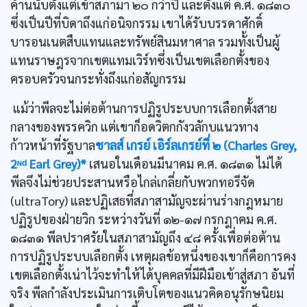
ค้านนับตั้งแต่เข้าสภามา ๒๐ กว่าปี และตั้งแต่ ค.ศ. ๑๘๓๐
ซึ่งเป็นปีที่บิดาถึงแก่อนิจกรรม เขาได้รับบรรดาศักดิ์
บารอนเนตสืบแทนและทรัพย์สินมหาศาล รวมทั้งเป็นผู้
แทนราษฎรจากเขตแทมเวิร์ทซึ่งเป็นเขตเลือกตั้งของ
ครอบครัวจนกระทั่งถึงแก่อสัญกรรม
แม้ว่าพีลจะไม่ต่อต้านการปฏิรูประบบการเลือกตั้งสาย
กลางของพรรควิก แต่เขาก็อดวิตกกังวลักบแนวทาง
ก้าวหน้าที่รัฐบาล
ชาลส์ เกรย์ เอิร์ลเกรย์ที่ ๒ (Charles Grey,
2ᶰᵈ Earl Grey)*
เสนอในเดือนมีนาคม ค.ศ. ๑๘๓๑ ไม่ได้
พีลจึงไม่ช่วยประสานหรือไกล่เกลี่ยกับพวกทอรีจัด
(ultraTory) และปฏิเสธที่สภาสามัญจะผ่านร่างกฎหมาย
ปฏิรูปของฝ่ายวิก ระหว่างวันที่ ๑๒-๑๗ กรกฎาคม ค.ศ.
๑๘๓๑ พีลปราศรัยในสภาสามัญถึง ๔๘ ครั้งเพื่อต่อต้าน
การปฏิรูประบบเลือกตั้ง เหตุผลข้อหนึ่งของเขาก็คือการคง
เขตเลือกตั้งเน่าไว้จะทำให้ได้บุคคลที่มีฝีมือเข้าสู่สภา อันที่
จริง พีลกำลังประเมินการเติบโตของแนวคิดอนุรักษนิยม