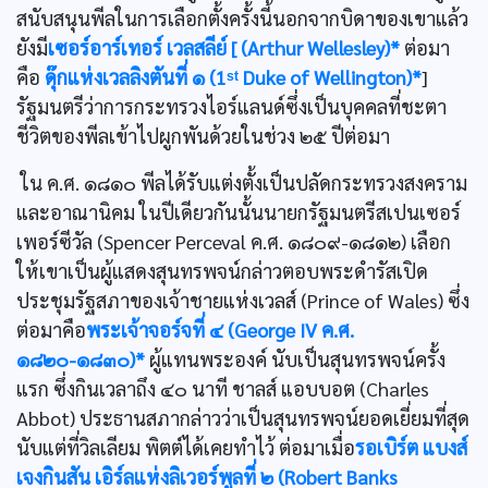
สนับสนุนพีลในการเลือกตั้งครั้งนี้นอกจากบิดาของเขาแล้ว
ยังมี
เซอร์อาร์เทอร์ เวลสลีย์ [ (Arthur Wellesley)*
ต่อมา
คือ
ดุ๊กแห่งเวลลิงตันที่ ๑ (1ˢᵗ Duke of Wellington)*
]
รัฐมนตรีว่าการกระทรวงไอร์แลนด์ซึ่งเป็นบุคคลที่ชะตา
ชีวิตของพีลเข้าไปผูกพันด้วยในช่วง ๒๕ ปีต่อมา
ใน ค.ศ. ๑๘๑๐ พีลได้รับแต่งตั้งเป็นปลัดกระทรวงสงคราม
และอาณานิคม ในปีเดียวกันนั้นนายกรัฐมนตรีสเปนเซอร์
เพอร์ซีวัล (Spencer Perceval ค.ศ. ๑๘๐๙-๑๘๑๒) เลือก
ให้เขาเป็นผู้แสดงสุนทรพจน์กล่าวตอบพระดำรัสเปิด
ประชุมรัฐสภาของเจ้าชายแห่งเวลส์ (Prince of Wales) ซึ่ง
ต่อมาคือ
พระเจ้าจอร์จที่ ๔ (George IV ค.ศ.
๑๘๒๐-๑๘๓๐)*
ผู้แทนพระองค์ นับเป็นสุนทรพจน์ครั้ง
แรก ซึ่งกินเวลาถึง ๔๐ นาที ชาลส์ แอบบอต (Charles
Abbot) ประธานสภากล่าวว่าเป็นสุนทรพจน์ยอดเยี่ยมที่สุด
นับแต่ที่วิลเลียม พิตต์ได้เคยทำไว้ ต่อมาเมื่อ
รอเบิร์ต แบงส์
เจงกินสัน เอิร์ลแห่งลิเวอร์พูลที่ ๒ (Robert Banks