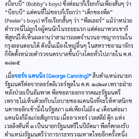
งบ็อบบี” (Bobby’s boys) ซึ่งต่อมาก็เรียกกันเพียงสั้นๆ ว่า
“บีอบบี” แต่คนที่ไม่ชอบก็เรียกว่า “เด็กของพีล”
(Peeler’s boys) หรือเรียกสั้นๆ ว่า “พีลเลอร์” แม้ว่าหน่วย
ตำรวจนี่ไม่ถูกใจผู้คนนักในระยะแรก แต่ต่อมาพวกเขาก็
พิสูจน์ให้เห็นผลงานว่าสามารถลดจำนวนอาชญากรรมใน
กรุงลอนดอนได้ ดังนั้นเมืองใหญ่อื่นๆ ในสหราชอาณาจักร
ก็จัดตั้งหน่วยตำรวจนครบาลขึ้นบ้างโดยทั่วไปภายใน ค.ศ.
๑๘๓๕
เมื่อ
จอร์จ แคนนิง (George Canning)*
สืบตำแหน่งนายก
รัฐมนตรีต่อจากลอร์ดลิเวอร์พูลใน ค.ศ. ๑๘๒๗ เพราะฝ่าย
หลังป่วยเป็นอัมพาต พีลขอลาออกจากคณะรัฐมนตรี
เพราะไม่เห็นด้วยกับนโยบายของแคนนิงที่จะให้ศาสนิกช
นคาทอลิกเข้านั่งในรัฐสภา แต่เพียงไม่ถึง ๔ เดือนต่อมา
แคนนิงก็ถึงแก่อสัญกรรม เมื่ออาเทอร์ เวลสลีย์ ดุ๊ก แห่ง
เวลลิงตันที่ ๑ เป็นนายกรัฐมนตรีในปีถัดมา พีลก็ตกลงรับ
ตำแหน่งรัฐมนตรีว่าการกระทรวงมหาดไทยอีกครั้งหนึ่ง