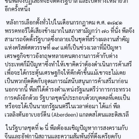
ขึ้นพีลจึงปฏิเสธที่จะจัดตั้งรัฐบาล และเปิดทางให้ฝ่ายวิก
อีกครั้งหนึ่ง
หลังการเลือกตั้งทั่วไปในเดือนกรกฎาคม ค.ศ. ๑๘๔๑
พรรคทอรีได้เสียงข้างมากในสภาสามัญกว่า ๗๐ ที่นั่ง พีลจึง
สามารถจัดตั้งรัฐบาลซึ่งกลายเป็นชุดที่สร้างผลงานสำคัญ
แห่งคริสต์ศตวรรษที่ ๑๙ แต่ก็เป็นช่วงเวลาที่มีปัญหา
เศรษฐกิจชาวอังกฤษหลายคนตกงานการค้ากับต่าง
ประเทศก็มีปัญหาซึ่งทำให้เขาคิดว่าต้องดำเนินการค้าเสรี
เพื่อจะได้กระตุ้นเศรษฐกิจให้คึกคักขึ้นแม้เขาจะไม่เคย
เป็นพวกยึดติดกับอุดมการณ์สนับสนุนการค้าเสรีมาก่อน
นอกจากนี้ พีลก็ได้ดำรงตำแหน่งรัฐมนตรีว่าการกระทรวง
การคลังอีกด้วย รัฐบาลชุดนี่ประกอบด้วยบุคคลที่เคยเป็น
หรือจะได้เป็นนายกรัฐมนตรีในเวลาต่อมา ได้แก่ พีล
เวลลิงตันอาเบอร์ดีน (Aberdeen) แกลดสโตนและดิสเรลี
ในรัฐบาลชุดที่ ๒ นี่ พีลต้องเผชิญปัญหาการสงครามกับ
จีนและอัฟกานิสถานและความสัมพันธ์ที่ตึงเครียดกับ