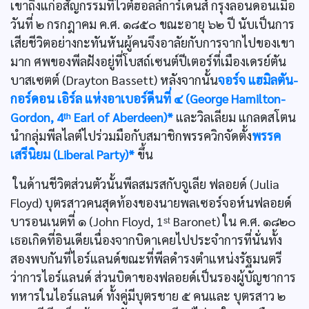
เขาถึงแก่อสัญกรรมที่ไวต์ฮอลล์การ์เดนส์ กรุงลอนดอนเมื่อ
วันที่ ๒ กรกฎาคม ค.ศ. ๑๘๕๐ ขณะอายุ ๖๒ ปี นับเป็นการ
เสียชีวิตอย่างกะทันหันผู้คนจึงอาลัยกับการจากไปของเขา
มาก ศพของพีลฝังอยู่ที่โบสถ์เซนต์ปีเตอร์ที่เมืองเดรย์ตัน
บาสเซตต์ (Drayton Bassett) หลังจากนั้น
จอร์จ แฮมิลตัน-
กอร์ดอน เอิร์ล แห่งอาเบอร์ดีนที่ ๔ (George Hamilton-
Gordon, 4ᵗʰ Earl of Aberdeen)*
และวิลเลียม แกลดสโตน
นำกลุ่มพีลไลต์ไปร่วมมือกับสมาชิกพรรควิกจัดตั้ง
พรรค
เสรีนิยม (Liberal Party)*
ขึ้น
ในด้านชีวิตส่วนตัวนั้นพีลสมรสกับจูเลีย ฟลอยด์ (Julia
Floyd) บุตรสาวคนสุดท้องของนายพลเซอร์จอห์นฟลอยด์
บารอนเนตที่ ๑ (John Floyd, 1ˢᵗ Baronet) ใน ค.ศ. ๑๘๒๐
เธอเกิดที่อินเดียเนื่องจากบิดาเคยไปประจำการที่นั่นทั้ง
สองพบกันที่ไอร์แลนด์ขณะที่พีลดำรงตำแหน่งรัฐมนตรี
ว่าการไอร์แลนด์ ส่วนบิดาของฟลอยด์เป็นรองผู้บัญชาการ
ทหารในไอร์แลนด์ ทั้งคู่มีบุตรชาย ๕ คนและ บุตรสาว ๒