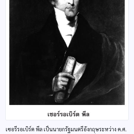
เซอรีรอเบิร์ต พีล เป็นนายกรัฐมนตรีอังกฤษระหว่าง ค.ศ.