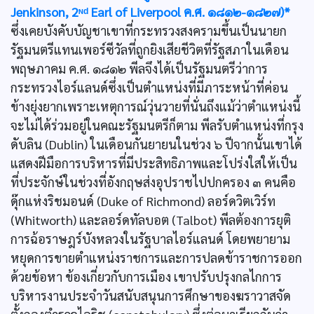
Jenkinson, 2ᶰᵈ Earl of Liverpool ค.ศ. ๑๘๑๒-๑๘๒๗)*
ซึ่งเคยบังคับบัญชาเขาที่กระทรวงสงครามขึ้นเป็นนายก
รัฐมนตรีแทนเพอร์ซีวัลที่ถูกยิงเสียชีวิตที่รัฐสภาในเดือน
พฤษภาคม ค.ศ. ๑๘๑๒ พีลจึงได้เป็นรัฐมนตรีว่าการ
กระทรวงไอร์แลนด์ซึ่งเป็นตำแหน่งที่มีภาระหน้าที่ค่อน
ข้างยุ่งยากเพราะเหตุการณ์วุ่นวายที่นั่นถึงแม้ว่าตำแหน่งนี้
จะไม่ได้ร่วมอยู่ในคณะรัฐมนตรีก็ตาม พีลรับตำแหน่งที่กรุง
ดับลิน (Dublin) ในเดือนกันยายนในช่วง ๖ ปีจากนั้นเขาได้
แสดงฝีมือการบริหารที่มีประสิทธิภาพและโปร่งใสให้เป็น
ที่ประจักษ์ในช่วงที่อังกฤษส่งอุปราชไปปกครอง ๓ คนคือ
ดุ๊กแห่งริชมอนด์ (Duke of Richmond) ลอร์ดวิตเวิร์ท
(Whitworth) และลอร์ดทัลบอต (Talbot) พีลต้องการยุติ
การฉ้อราษฎร์บังหลวงในรัฐบาลไอร์แลนด์ โดยพยายาม
หยุดการขายตำแหน่งราชการและการปลดข้าราชการออก
ด้วยข้อหา ข้องเกี่ยวกับการเมือง เขาปรับปรุงกลไกการ
บริหารงานประจำวันสนับสนุนการศึกษาของฆราวาสจัด