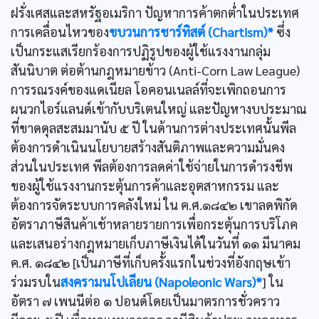
ฝรั่งเศสและสหรัฐอเมริกา ปัญหาการค้าตกตํ่าในประเทศ
การเคลื่อนไหวของ
ขบวนการชาร์ทิสต์ (Chartism)*
ซึ่ง
เป็นกระแสเรียกร้องการปฏิรูปของผู้ใช้แรงงานกลุ่ม
สันนิบาต ต่อต้านกฎหมายข้าว (Anti-Corn Law League)
การรณรงค์ของแดเนียล โอคอนเนลล์ที่จะเพิกถอนการ
ผนวกไอร์แลนด์เข้ากับบริเตนใหญ่ และปัญหางบประมาณ
ที่ขาดดุลสะสมมานับ ๕ ปี ในด้านการต่างประเทศนั้นพีล
ต้องการดำเนินนโยบายสร้างสันติภาพและความมั่นคง
ส่วนในประเทศ พีลต้องการลดค่าใช้จ่ายในการดำรงชีพ
ของผู้ใช้แรงงานกระตุ้นการค้าและอุตสาหกรรม และ
ต้องการจัดระบบการคลังใหม่ ใน ค.ศ.๑๘๔๒ เขาลดพิกัด
อัตราภาษีสินค้าเช้าหลายรายการเพื่อกระตุ้นการบริโภค
และเสนอร่างกฎหมายเก็บภาษีเงินได้ในวันที่ ๑๑ มีนาคม
ค.ศ. ๑๘๔๒ [เป็นภาษีที่เก็บครั้งแรกในช่วงที่อังกฤษเข้า
ร่วมรบใน
สงครามนโปเลียน (Napoleonic Wars)*
] ใน
อัตรา ๗ เพนนีต่อ ๑ ปอนด์โดยเป็นมาตรการชั่วคราว