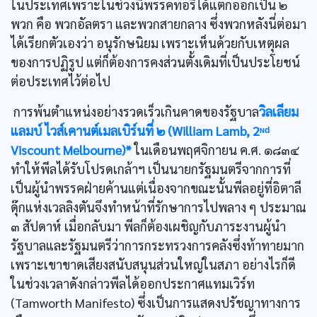
ในประเทศเพราะในช่วงนี้พรรคทอรีได้แตกออกเป็น ๒
พวก คือ พวกอัลตรา และพวกสายกลาง ซึ่งพวกหลังนี่ต่อมา
ได้เรียกตัวเองว่า อนุรักษนิยม เพราะเห็นด้วยกับเหตุผล
ของการปฏิรูป แต่ก็ต้องการคงส่วนตั้งเดิมที่เป็นประโยชน์
ต่อประเทศไว้ต่อไป
การพ้นตำแหน่งอย่างรวดเร็วเกินคาดของรัฐบาล
วิลเลียม
แลมบ์ ไวส์เคานต์เมลเบิร์นที่ ๒ (William Lamb, 2ᶰᵈ
Viscount Melbourne)*
ในเดือนพฤศจิกายน ค.ศ. ๑๘๓๔
ทำให้พีลได้รับโปรดเกล้าฯ เป็นนายกรัฐมนตรีจากการที่
เป็นผู้นำพรรคฝ่ายค้านแต่เนื่องจากขณะนั้นพีลอยู่ที่อิตาลี
ดุ๊กแห่งเวลลิงตันจึงทำหน้าที่รักษาการไปพลาง ๆ ประมาณ
๓ สัปดาห์ เมื่อกลับมา พีลก็ต้องเผชิญกับภาระงานผู้นำ
รัฐบาลและรัฐมนตรีว่าการกระทรวงการคลังซึ่งท้าทายมาก
เพราะเขาขาดเสียงสนับสนุนส่วนใหญ่ในสภา อย่างไรก็ดี
ในช่วงเวลาดังกล่าวพีลได้ออกประกาศแทมเวิร์ท
(Tamworth Manifesto) ซึ่งเป็นการแสดงปรัชญาทางการ