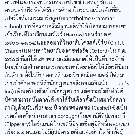
คำเทศน์ ๒ เรื่องที่ได้รับฟังในช่วงเช้าให้สมาชิกใน
ครอบครัวฟัง พีลได้รับการศึกษาในระบบเบื้องต้นที่ฮิป
เปอร์โฮส์มแกรมมาร์สกูล (Hipperholme Grammar
School) การที่ครอบครัวมีฐานะดีทำให้บิดาสามารถส่เขา
เข้าเรียนที่โรงเรียนแฮร์โรว์ (Harrow) ระหว่าง ค.ศ.
๑๘๐๐-๑๘๐๔ และต่อมาที่วิทยาลัยไครสต์เขิร์ช (Christ
Church) แห่งมหาวิทยาลัยออกซฟอร์ด (Oxford) ใน ค.ศ.
๑๘๐๘ พีลก็ได้แสดงความเฉลียวฉลาดให้เป็นที่ประจักษ์
โดยเป็นนักศึกษาคนแรกของมหาวิทยาลัยที่ได้เกียรตินิยม
อันดับ ๑ ทั้งในวิชาคลาสสิกและวิชาคณิตศาสตร์ ปีต่อมา
เขาเข้าศึกษาต่อที่สำนักกฎหมายลิงคอนส์อินน์ (Lincoln’s
Inn) เพื่อเตรียมตัวเป็นนักกฎหมาย แต่ความมั่งคั่งทำให้
บิดาสามารถบันดาลให้เขาได้รับเลือกตั้งเป็นสมาชิกสภา
สามัญด้วยวัยเพียง ๒๑ ปี จากเขตแคเชล (Cashel) ซึ่งเป็น
เขตเลือกตั้งเน่า (rotten borough) ในเคาน์ตีทิปเพอรารี
(Tipperary) ไอร์แลนด์ ในเขตนี่มีรายชื่อผู้มีสิทธิ์ลงคะแนน
เพียง ๒๔ คนและไม่มีผู้สมัครรายอื่นแต่อย่างใด อีกทั้งผู้