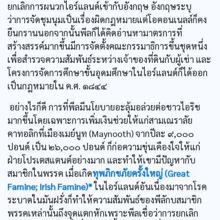
ยกเลิกการผนวกไอร์แลนด์เข้ากับอังกฤษ อังกฤษระบุ
ว่าการจัดชุมนุมเป็นเรื่องผิดกฎหมายแต่โอคอนเนลล์ก็คง
ยืนกรานนอกจากนั้นพีลก็ได้คิดอ่านหามาตรการที่
สร้างสรรค์มากขึ้นมีการจัดตั้งคณะกรรมาธิการขึ้นชุดหนึ่ง
เพื่อสำรวจความสัมพันธ์ระหว่างเจ้าของที่ดินกับผู้เช่า และ
โครงการจัดการศึกษาขั้นอุดมศึกษาในไอร์แลนด์ก็ได้ออก
เป็นกฎหมายใน ค.ศ. ๑๘๔๔
อย่างไรก็ดี การที่พีลมีนโยบายอะลุ้มอล่วยต่อชาวไอริช
มากขึ้นโดยเฉพาะการเพิ่มเงินช่วยให้แก่สามเณราลัย
คาทอลิกที่เมืองเมย์นูท (Maynooth) จากปีละ ๙,๐๐๐
ปอนด์ เป็น ๒๖,๐๐๐ ปอนด์ ก็ก่อความขุ่นเคืองใจให้แก่
ฝ่ายโปรเตสแตนต์อย่างมาก และทำให้เขามีปัญหากับ
สมาชิกในพรรค เมื่อเกิด
ทุพภิกขภัยครั้งใหญ่ (Great
Famine; Irish Famine)*
ในไอร์แลนด์อันเนื่องมาจากโรค
ระบาดในมันฝรั่งก็ทำให้ความสัมพันธ์ของพีลักบสมาชิก
พรรคเหล่านั้นถึงจุดแตกหักเพราะพีลเชื่อว่าการยกเลิก