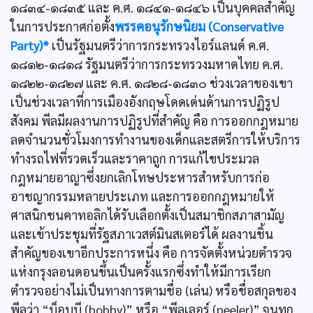
๑๘๓๔-๑๘๓๕ และ ค.ศ. ๑๘๔๑-๑๘๔๖ เป็นบุคคลสำคัญ
ในการประกาศก่อตั้ง
พรรคอนุรักษนิยม (Conservative
Party)*
เป็นรัฐมนตรีว่าการกระทรวงไอร์แลนด์ ค.ศ.
๑๘๑๒-๑๘๑๘ รัฐมนตรีว่าการกระทรวงมหาดไทย ค.ศ.
๑๘๒๒-๑๘๒๗ และ ค.ศ. ๑๘๒๘-๑๘๓๐ ช่วงเวลาของเขา
เป็นช่วงเวลาที่การเมืองอังกฤษโดดเด่นด้านการปฏิรูป
สังคม พีลมีผลงานการปฏิรูปที่สำคัญ คือ การออกกฎหมาย
ลดจำนวนชั่วโมงการทำงานของเด็กและสตรีการให้บริการ
ทำงรถไฟที่รวดเร็วและราคาถูก การแก้ไขประมวล
กฎหมายอาญาซึ่งยกเลิกโทษประหารสำหรับการก่อ
อาชญากรรมหลายประเภท และการออกกฎหมายให้
ศาสนิกชนคาทอลิกได้รับเลือกตั้งเป็นสมาชิกสภาสามัญ
และเข้าประชุมที่รัฐสภาเวสต์มินสเตอร์ได้ ผลงานชิ้น
สำคัญของเขาอีกประการหนึ่ง คือ การจัดตั้งหน่วยตำรวจ
แห่งกรุงลอนดอนขึ้นเป็นครั้งแรกซึ่งทำให้มีการเรียก
ตำรวจอย่างไม่เป็นทางการตามชื่อ (เล่น) หรือชื่อสกุลของ
พีลว่า “บ็อบบี (bobby)” หรือ “พีลเลอร์ (peeler)” จนทุก