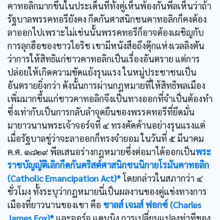
คาทอลิกมากขึ้นในประเด็นที่ทั้งคู่เห็นพ้องกันพีลเห็นว่าถ้า
รัฐบาลพรรคทอรียังคง กีดกันศาสนิกชนคาทอลิกก็คงต้อง
ลาออกไปเพราะไม่เช่นนั้นพรรคทอรีก็อาจต้องเผชิญกับ
การลุกฮือของชาวไอริช เขามีหนังสือถึงดุ๊กแห่งเวลลิงตัน
ว่าการให้สิทธิแก่ชาวคาทอลิกเป็นเรื่องอันตราย แต่การ
ปล่อยให้เกิดความขัดแย้งรุนแรง ในหมู่ประชาชนเป็น
อันตรายยิ่งกว่า ดังนั้นการผ่านกฎหมายที่ให้สิทธิพลเมือง
เพิ่มมากขึ้นแก่ชาวคาทอลิกจึงเป็นทางออกที่จำเป็นต้องทำ
ซึ่งเท่ากับเป็นการกลับลำจุดยืนของพรรคทอรีที่ยึดมั่น
มายาวนานพระเจ้าจอร์จที่ ๔ ทรงคัดค้านอย่างรุนแรงแต่
เมื่อรัฐบาลขู่ว่าจะลาออกก็ทรงจำยอม ในวันที่ ๕ มีนาคม
ค.ศ. ๑๘๒๙ พีลเสนอร่างกฎหมายซึ่งต่อมาได้ออกเป็น
พระ
ราชบัญญัติเลิกกีดกันคริสต์ศาสนิกชนนิกายโรมันคาทอลิก
(Catholic Emancipation Act)*
โดยกล่าวในสภากว่า ๔
ชั่วโมง ทั้งระบุว่ากฎหมายนี่เป็นผลงานของคู่แข่งทางการ
เมืองที่ยาวนานของเขา คือ
ชาลส์ เจมส์ ฟอกซ์ (Charles
James Fox)*
และจอร์จ แคนนิง การเปลี่ยนแปลงท่าทีของ