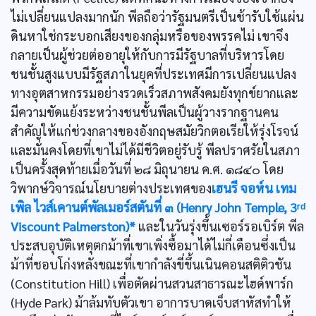
ไม่เปลี่ยนแปลงมากนัก พีลถือว่ารัฐมนตรีเป็นช้ารับใช้แผ่น
ดินหาใช่กระบอกเสียงของกลุ่มหรือของพรรคไม่ เขาจึง
กลายเป็นผู้ช่วยต่ออายุให้กับการมีรัฐบาลที่บริหารโดย
ชนชั้นสูงแบบมีรัฐสภาในยุคที่ประเทศมีการเปลี่ยนแปลง
ทางอุตสาหกรรมอย่างรวดเร็วสภาพสังคมยังทุกข์ยากและ
มีความขัดแย้งระหว่างชนชั้นพีลเป็นผู้วางรากฐานคน
สำคัญให้แก่ช่วงกลางของอังกฤษสมัยวิกตอเรียให้รุ่งโรจน์
และมั่นคงโดยที่เขาไม่ได้มีชีวิตอยู่รับรู้ พีลปราศรัยในสภา
เป็นครั้งสุดท้ายเมื่อวันที่ ๒๘ มิถุนายน ค.ศ. ๑๘๔๐ โดย
วิพากษ์วิจารณ์นโยบายต่างประเทศของ
เฮนรี จอห์น เทม
เพิล ไวส์เคานต์พัลเมอร์สตันที่ ๓ (Henry John Temple, 3ʳᵈ
Viscount Palmerston)*
และในวันรุ่งขึ้นเซอร์รอเบิร์ต พีล
ประสบอุบัติเหตุตกม้าที่เขาเพิ่งซื้อมาได้ไม่กี่เดือนซึ่งเป็น
ม้าที่ชอบโก่งหลังขณะที่เขากำลังขี่ขึ้นเนินคอนสติติวชัน
(Constitution Hill) เพื่อตัดผ่านสวนสาธารณะไฮด์พาร์ก
(Hyde Park) ม้าล้มทับตัวเขา อาการบาดเจ็บสาหัสทำให้