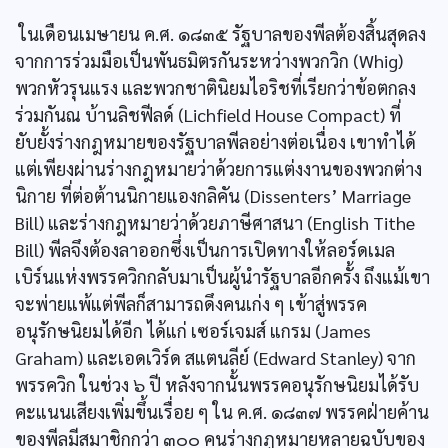
ในเดือนเมษายน ค.ศ. ๑๘๓๕ รัฐบาลของพีลต้องสิ้นสุดลง
จากการร่วมมือเป็นพันธมิตรกันระหว่างพวกวิก (Whig)
พวกหัวรุนแรง และพวกชาตินิยมไอริชที่เรียกว่าข้อตกลง
ร่วมกันณ บ้านลิชฟีลด์ (Lichfield House Compact) ที่
ยับยั้งร่างกฎหมายของรัฐบาลพีลอย่างต่อเนื่อง เขาทำได้
แต่เพียงผ่านร่างกฎหมายว่าด้วยการแต่งงานของพวกต่าง
นิกาย ที่ต่อต้านนิกายแองกลิคัน (Dissenters’ Marriage
Bill) และร่างกฎหมายว่าด้วยภาษีศาสนา (English Tithe
Bill) พีลจึงต้องลาออกซึ่งเป็นการเปิดทางให้ลอร์ดเมล
เบิร์นแห่งพรรควิกกลับมาเป็นผู้นำรัฐบาลอีกครั้ง ถึงแม้เขา
จะพ่ายแพ้แต่พีลก็สามารถดึงคนเก่ง ๆ เข้าสู่พรรค
อนุรักษนิยมได้อีก ได้แก่ เซอร์เจมส์ แกรม (James
Graham) และเอดเวิร์ด สแตนลีย์ (Edward Stanley) จาก
พรรควิก ในช่วง ๖ ปี หลังจากนั้นพรรคอนุรักษนิยมได้รับ
คะแนนเสียงเพิ่มขึ้นเรื่อย ๆ ใน ค.ศ. ๑๘๓๗ พรรคฝ่ายค้าน
ของพีลมีสมาชิกกว่า ๓๐๐ คนร่างกฎหมายหลายฉบับของ