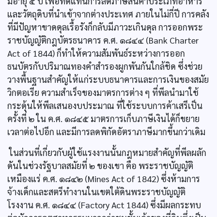
มีอายุ ๕ ปี เพื่อทดแทนการลดภาษีสินค้าประเภทอาหาร
และวัตถุดิบที่นำเข้าจากต่างประเทศ ภายในไม่กี่ปี การคลัง
ที่มีปัญหาขาดดุลเรื้อรังก็กลับมีภาวะเกินดุล การออกพระ
ราชบัญญัติกฎบัตรธนาคาร ค.ศ. ๑๘๔๔ (Bank Charter
Act of 1844) ก็ทำให้ความสัมพันธ์ระหว่างการออก
ธนบัตรกับปริมาณทองคำสำรองผูกพันกันใกล้ชิด ซึ่งช่วย
วางพื้นฐานสำคัญให้แก่ระบบธนาคารและการเงินของสมัย
วิกตอเรีย ความสำเร็จของมาตรการต่าง ๆ ที่พีลนำมาใช้
กระดุ้นให้พีลเสนองบประมาณ ที่ใช้ระบบการค้าเสรีเป็น
ครั้งที่ ๒ ใน ค.ศ. ๑๘๔๕ มาตรการเก็บภาษีเงินได้ก็ขยาย
เวลาต่อไปอีก และมีการลดพิกัดอัตราภาษีมากขึ้นกว่าเดิม
ในส่วนที่เกี่ยวกับผู้ใช้แรงงานนั้นกฎหมายสำคัญที่พีลผลัก
ดันในช่วงรัฐบาลสมัยที่ ๒ ของเขา คือ พระราชบัญญัติ
เหมืองแร่ ค.ศ. ๑๘๔๒ (Mines Act of 1842) ซึ่งห้ามการ
จ้างเด็กและสตรีทำงานในเขตใต้ดินพระราชบัญญัติ
โรงงาน ค.ศ. ๑๘๔๔ (Factory Act 1844) ซึ่งมีผลกระทบ