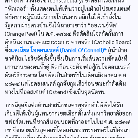
ตั้งกองตำรวจไอริช (constabulary) ซึ่งต่อมาเรียกกันว่า
“พีลเลอร์” ทั้งแสดงตนให้เห็นว่าอยู่ในฝ่ายโปรเตสแตนต์
ที่ขัดขวางผู้นับถือนิกายโรมันคาทอลิกไม่ให้เข้านั่งใน
รัฐสภา ฝ่ายตรงข้ามจึงให้ฉายาเขาว่า “ออเรนจ์พีล”
(Orange Peel) ใน ค.ศ. ๑๘๑๔ พีลตัดสินใจสกัดกั้นการ
ดำเนินงานของคณะกรรมการ คาทอลิก (Catholic Board)
ซึ่ง
แดเนียล โอคอนเนลล์ (Daniel O’Connell)*
ผู้นำฝ่าย
ชาตินิยมไอริชจัดตั้งขึ้นซึ่งเป็นการเริ่มต้นความขัดแย้งที่
ยาวนานของคนทั้งคู่ พีลเกือบจะต้องต่อสู้กับโอคอนเนลล์
ด้วยวิธีการดวล โดยพีลเป็นฝ่ายท้าในเดือนสิงหาคม ค.ศ.
๑๘๑๔ แต่โอคอนเนลล์ ถูกจับกุมเสียก่อนขณะกำลังเดิน
ทางไปที่ออสเตนด์ (Ostend) ซึ่งเป็นจุดนัดพบ
การมีจุดยืนต่อต้านศาสนิกชนคาทอลิกทำให้พีลได้รับ
เกียรติให้เป็นผู้แทนจากเขตเลือกตั้งแห่งมหาวิทยาลัยออก
ซฟอร์ดแทนที่ชาลส์ แอบบอตที่ลาออกไปใน ค.ศ. ๑๘๑๗
เขาจึงกลายเป็นบุคคลที่โดดเด่นของพรรคทอรีในปีต่อมา