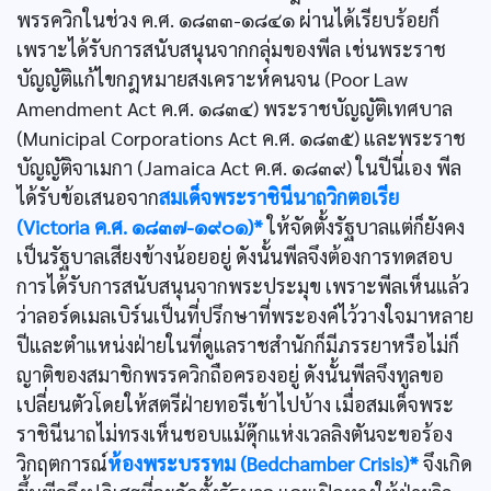
พรรควิกในช่วง ค.ศ. ๑๘๓๓-๑๘๔๑ ผ่านได้เรียบร้อยก็
เพราะได้รับการสนับสนุนจากกลุ่มของพีล เช่นพระราช
บัญญัติแก้ไขกฎหมายสงเคราะห์คนจน (Poor Law
Amendment Act ค.ศ. ๑๘๓๔) พระราชบัญญัติเทศบาล
(Municipal Corporations Act ค.ศ. ๑๘๓๕) และพระราช
บัญญัติจาเมกา (Jamaica Act ค.ศ. ๑๘๓๙) ในปีนี่เอง พีล
ได้รับข้อเสนอจาก
สมเด็จพระราชินีนาถวิกตอเรีย
(Victoria ค.ศ. ๑๘๓๗-๑๙๐๑)*
ให้จัดตั้งรัฐบาลแต่ก็ยังคง
เป็นรัฐบาลเสียงข้างน้อยอยู่ ดังนั้นพีลจึงต้องการทดสอบ
การได้รับการสนับสนุนจากพระประมุข เพราะพีลเห็นแล้ว
ว่าลอร์ดเมลเบิร์นเป็นที่ปรึกษาที่พระองค์ไว้วางใจมาหลาย
ปีและตำแหน่งฝ่ายในที่ดูแลราชสำนักก็มีภรรยาหรือไม่ก็
ญาติของสมาชิกพรรควิกถือครองอยู่ ดังนั้นพีลจึงทูลขอ
เปลี่ยนตัวโดยให้สตรีฝ่ายทอรีเข้าไปบ้าง เมื่อสมเด็จพระ
ราชินีนาถไม่ทรงเห็นชอบแม้ดุ๊กแห่งเวลลิงตันจะขอร้อง
วิกฤตการณ์
ห้องพระบรรทม (Bedchamber Crisis)*
จึงเกิด