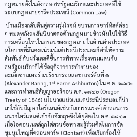
กฎหมายทั้งในอังกฤษ สหรัฐอเมริกาและประเทศที่ใช้
ระบบกฎหมายจารีตประเพณี (Common Law)
บ้านเมืองกลับคืนสู่ความรุ่งโรจน์ ขบวนการชาร์ทิสต์ค่อย
ๆ หมดพลังลง สันนิบาตต่อต้านกฎหมายข้าวหันไปใช้วิธี
การเคลื่อนไหวในกรอบของกฎหมาย ในด้านต่างประเทศ
นโยบายที่มั่นคงแน่วแน่แต่ประนีประนอมก็ทำให้ความ
สัมพันธ์ กับฝรั่งเศสดีขึ้นการพิพาทเรื่องพรมแดนกับ
สหรัฐอเมริกาก็ได้ข้อยุติจากการทำงานของ
อะเล็กซานเดอร์ แบริง บารอนแอชเบอร์ตันที่ ๑
(Alexander Baring, 1ˢᵗ Baron Ashburton) ใน ค.ศ. ๑๘๔๒
และการทำสนธิสัญญาออริกอน ค.ศ. ๑๘๔๖ (Oregon
Treaty of 1846) นโยบายแน่วแน่แต่ประนีประนอมก็นำ
มาใช้กับปัญหาไอร์แลนด์เช่นกันการรณรงค์เพิกถอนการ
ผนวกไอร์แลนด์เข้ากับอังกฤษจึงได้ยุติลงใน ค.ศ. ๑๘๔๓
เมื่อโอคอนเนลล์ถูกไต่สวนข้อหา สมรู้ร่วมคิดในการจัด
ชุมนุมใหญ่ที่คลอนทาร์ฟ (Clontarf) เพื่อเรียกร้องให้