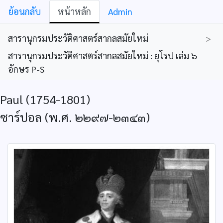
ย้อนกลับ
หน้าหลัก
Admin
สารานุกรมประวัติศาสตร์สากลสมัยใหม่
>
สารานุกรมประวัติศาสตร์สากลสมัยใหม่ : ยุโรป เล่ม ๖
อักษร P-S
Paul (1754-1801)
ซาร์ปอล (พ.ศ. ๒๒๙๗-๒๓๔๓)