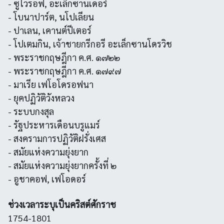
- ซูโวรอฟ, อะเล็กซานเดอร์
- โบนาปาร์ต, นโปเลียน
- ปาเลน, เคานต์ปีเตอร์
- โปเตมกิน, เจ้าชายกรีกอรี อะเล็กซานโดรวิช
- พระราชกฤษฎีกา ค.ศ. ๑๗๒๒
- พระราชกฤษฎีกา ค.ศ. ๑๗๙๗
- มาเรีย เฟโอโดรอฟนา
- ยุคปฏิวัติวังหลวง
- ระบบกงสุล
- รัฐประหารเดือนบรูแมร์
- สงครามการปฏิวัติฝรั่งเศส
- สมัยแห่งความยุ่งยาก
- สมัยแห่งความยุ่งยากครั้งที่ ๒
- อูชาคอฟ, เฟโอดอร์
ช่วงเวลาระบุเป็นคริสต์ศักราช
1754-1801