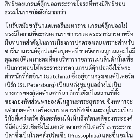
สิทธิของแกรนด์ดุ๊กปอลพระราชโอรสที่ทรงมีสิทธิชอบ
ธรรมในราชบัลลังก์มากกว่า
ในรัชสมัยซารีนาแคเทอรีนมหาราช แกรนด์ดุ๊กปอลไม่
ทรงมีโอกาสที่จะช่วยงานราชการของพระราชมารดาหรือ
มีบทบาทสำคัญในการเมืองการปกครองเลย เพราะสำหรับ
ซารีนาแกรนด์ดุ๊กปอลคือบุคคลที่ขาดวิจารณญาณและไม่มี
คุณสมบัติเหมาะสมที่จะบริหารราชการแผ่นดินดังนั้นเพื่อ
เป็นการตอบโต้พระราชมารดา แกรนด์ดุ๊กปอลจึงใช้พระ
ตำหนักที่กัตชีนา (Gatchina) ซึ่งอยู่ชานกรุงเซนต์ปีเตอร์ส
เบิร์ก (St. Petersburg) เป็นแหล่งชุมนุมอย่างไม่เป็น
ทางการของผู้ต่อต้านซารีนา อีกทั้งยังเป็นสถานที่ตั้ง
ของกองทัพส่วนพระองค์ในฐานะพระยุพราช ซึ่งทหารจะ
แต่งกายคล้ายเครื่องแบบทหารปรัสเซียและอยู่ในระเบียบ
วินัยที่เคร่งครัด อันสะท้อนให้เห็นถึงทัศนคติของพระองค์
ที่มีต่อปรัสเซียซึ่งไม่แตกต่างจากซาร์ปีเตอร์ที่ ๓ พระราช
บิดาซึ่งเป็นโรคคลั่งปรัสเซีย (Prussophilia) และชื่นชมใน