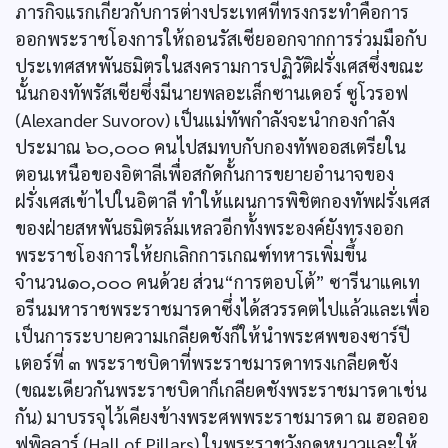
ภารกิจแรกเกี่ยวกับการต่างประเทศที่ทรงกระทำคือการ
ออกพระราชโองการให้ถอนรัสเซียออกจากการร่วมมือกับ
ประเทศสหพันธมิตรในสงครามการปฏิวัติฝรั่งเศสซึ่งขณะ
นั้นกองทัพรัสเซียซึ่งมีนายพลอะเล็กซานเดอร์ ซูโวรอฟ
(Alexander Suvorov) เป็นแม่ทัพกำลังจะนำกองกำลัง
ประมาณ ๖๐,๐๐๐ คนไปสมทบกับกองทัพออสเตรียใน
ตอนเหนือของอิตาลีเพื่อสกัดกั้นการขยายอำนาจของ
ฝรั่งเศสเข้าไปในอิตาลี ทำให้แผนการพิชิตกองทัพฝรั่งเศส
ของฝ่ายสหพันธมิตรล้มเหลวอีกทั้งพระองค์ยังทรงออก
พระราชโองการให้ยกเลิกการเกณฑ์ทหารเพิ่มขึ้น
จำนวน๑๐,๐๐๐ คนด้วย ส่วน“การตอบโต้” ซารีนาแคเท
อรีนมหาราชพระราชมารดาซึ่งได้สวรรคตไปแล้วและเพื่อ
เป็นการระบายความเกลียดชังก็ให้นำพระศพของซาร์ปี
เตอร์ที่ ๓ พระราชบิดาที่พระราชมารดาทรงเกลียดชัง
(ขณะเดียวกันพระราชบิดาก็เกลียดชังพระราชมารดาเช่น
กัน) มาบรรจุไว้เคียงข้างพระศพพระราชมารดา ณ ฮอลออ
ฟพิลลาร์ (Hall of Pillars) ในพระราชวังฤดูหนาวและให้