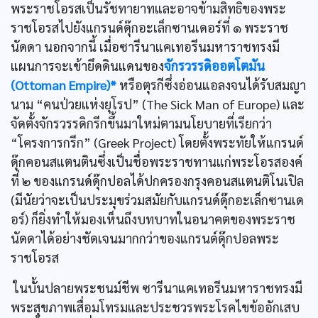
พระราชโอรสเป็นรัชทายาทและอาจข้ามสิทธิของพระ
ราชโอรสไปยังแกรนด์ดุ๊กอะเล็กซานเดอร์ที่ ๑ พระราช
นัดดา นอกจากนี้ เมื่อซารีนาแคเทอรีนมหาราชทรงมี
แผนการจะเข้ายึดดินแดนของ
จักรวรรดิออตโตมัน
(Ottoman Empire)*
หรือตุรกีซึ่งอ่อนแอลงจนได้รับสมญา
นาม “คนป่วยแห่งยุโรป” (The Sick Man of Europe) และ
จัดตั้งจักรวรรดิกรีกขึ้นมาใหม่ตามนโยบายที่เรียกว่า
“โครงการกรีก” (Greek Project) โดยตั้งพระทัยให้แกรนด์
ดุ๊กคอนสแตนตินซึ่งเป็นชื่อพระราชทานแก่พระโอรสองค์
ที่ ๒ ของแกรนด์ดุ๊กปอลได้ปกครองกรุงคอนสแตนติโนเปิล
(มีนัยว่าจะเป็นประมุขร่วมสมัยกับแกรนด์ดุ๊กอะเล็กซานเด
อร์) ก็ยิ่งทำให้มองเห็นถึงบทบาทในอนาคตของพระราช
นัดดาได้อย่างชัดเจนมากกว่าของแกรนด์ดุ๊กปอลพระ
ราชโอรส
ในบั้นปลายพระชนม์ชีพ ซารีนาแคเทอรีนมหาราชทรงมี
พระสุขภาพเสื่อมโทรมและประชวรพระโรคไขข้ออักเสบ