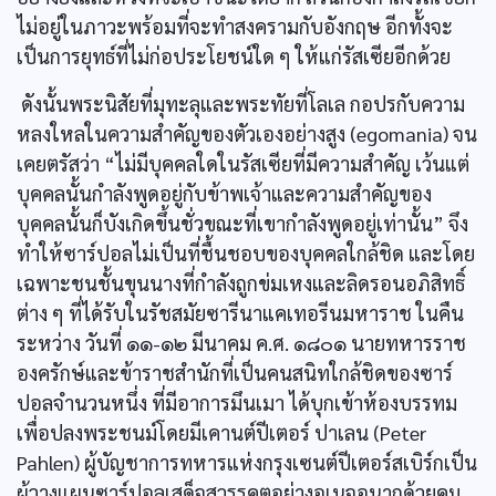
ไม่อยู่ในภาวะพร้อมที่จะทำสงครามกับอังกฤษ อีกทั้งจะ
เป็นการยุทธ์ที่ไม่ก่อประโยชน์ใด ๆ ให้แก่รัสเซียอีกด้วย
ดังนั้นพระนิสัยที่มุทะลุและพระทัยที่โลเล กอปรกับความ
หลงใหลในความสำคัญของตัวเองอย่างสูง (egomania) จน
เคยตรัสว่า “ไม่มีบุคคลใดในรัสเซียที่มีความสำคัญ เว้นแต่
บุคคลนั้นกำลังพูดอยู่กับข้าพเจ้าและความสำคัญของ
บุคคลนั้นก็บังเกิดขึ้นชั่วขณะที่เขากำลังพูดอยู่เท่านั้น” จึง
ทำให้ซาร์ปอลไม่เป็นที่ชื้นชอบของบุคคลใกล้ชิด และโดย
เฉพาะชนชั้นขุนนางที่กำลังถูกข่มเหงและลิดรอนอภิสิทธิ์
ต่าง ๆ ที่ได้รับในรัชสมัยซารีนาแคเทอรีนมหาราช ในคืน
ระหว่าง วันที่ ๑๑-๑๒ มีนาคม ค.ศ. ๑๘๐๑ นายทหารราช
องครักษ์และข้าราชสำนักที่เป็นคนสนิทใกล้ชิดของซาร์
ปอลจำนวนหนึ่ง ที่มีอาการมึนเมา ได้บุกเข้าห้องบรรทม
เพื่อปลงพระชนม์โดยมีเคานต์ปีเตอร์ ปาเลน (Peter
Pahlen) ผู้บัญชาการทหารแห่งกรุงเซนต์ปีเตอร์สเบิร์กเป็น
ผู้วางแผนซาร์ปอลเสด็จสวรรคตอย่างอเนจอนาถด้วยคม