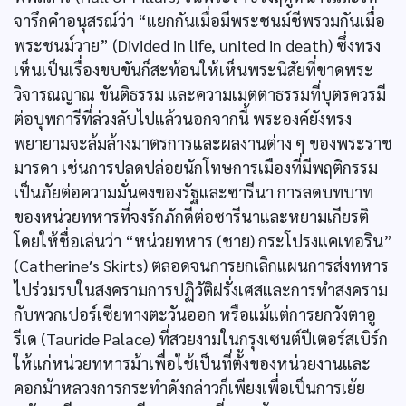
จารึกคำอนุสรณ์ว่า “แยกกันเมื่อมีพระชนม์ชีพรวมกันเมื่อ
พระชนม์วาย” (Divided in life, united in death) ซึ่งทรง
เห็นเป็นเรื่องขบขันก็สะท้อนให้เห็นพระนิสัยที่ขาดพระ
วิจารณญาณ ขันติธรรม และความเมตตาธรรมที่บุตรควรมี
ต่อบุพการีที่ล่วงลับไปแล้วนอกจากนี้ พระองค์ยังทรง
พยายามจะล้มล้างมาตรการและผลงานต่าง ๆ ของพระราช
มารดา เช่นการปลดปล่อยนักโทษการเมืองที่มีพฤติกรรม
เป็นภัยต่อความมั่นคงของรัฐและซารีนา การลดบทบาท
ของหน่วยทหารที่จงรักภักดีต่อซารีนาและหยามเกียรติ
โดยให้ชื่อเล่นว่า “หน่วยทหาร (ชาย) กระโปรงแคเทอริน”
(Catherine′s Skirts) ตลอดจนการยกเลิกแผนการส่งทหาร
ไปร่วมรบในสงครามการปฏิวัติฝรั่งเศสและการทำสงคราม
กับพวกเปอร์เซียทางตะวันออก หรือแม้แต่การยกวังตาอู
รีเด (Tauride Palace) ที่สวยงามในกรุงเซนต์ปีเตอร์สเบิร์ก
ให้แก่หน่วยทหารม้าเพื่อใช้เป็นที่ตั้งของหน่วยงานและ
คอกม้าหลวงการกระทำดังกล่าวก็เพียงเพื่อเป็นการเย้ย