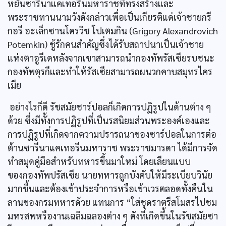
หยันซารีนาแคเทอรีนมหาราชที่ทรงสร้างและ
พระราชทานนามวังดังกล่าวเพื่อเป็นเกียรติแด่เจ้าชายกรี
กอรี อะเล็กซานโดรวิช โปเตมกิน (Grigory Alexandrovich
Potemkin) ชู้รักคนสำคัญซึ่งได้รับสถาปนาเป็นเจ้าชาย
แห่งตาอูรีเดหลังจากเขาสามารถนำกองทัพรัสเซียรบชนะ
กองทัพตุรกีและทำให้รัสเซียสามารถผนวกคาบสมุทรไคร
เมีย
อย่างไรก็ดี รัชสมัยชาร์ปอลก็เกิดการปฏิรูปในด้านต่าง ๆ
ด้วย ซึ่งมีทั้งการปฏิรูปที่เป็นรสนิยมส่วนพระองค์เองและ
การปฏิรูปที่เกิดจากความปรารถนาของซาร์ปอลในการต่อ
ต้านซารีนาแคเทอรีนมหาราช พระราชมารดา ได้มีการจัด
ทำสมุดคู่มือสำหรับทหารขึ้นมาใหม่ โดยเลียนแบบ
ของกองทัพปรัสเซีย นายทหารถูกบังคับให้มีระเบียบวินัย
มากขึ้นและต้องเข้าประจำการหรือเข้าเวรตลอดทั้งคืนใน
ลานของกรมทหารด้วย แทนการ “ใส่ชุดราตรีสโมสรไปชม
มหรสพหรืองานเฉลิมฉลองต่าง ๆ ดังที่เกิดขึ้นในรัชสมัยซา