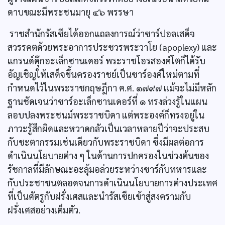
ดาบขณะมีพระชนมายุ ๔๖ พรรษา
ราชสำนักรัสเซียได้ออกแถลงการณ์ว่าซาร์ปอลเสด็จ
สวรรคตด้วยพระอาการประชวรพระวาโย (apoplexy) และ
แกรนด์ดุ๊กอะเล็กซานเดอร์ พระราชโอรสองค์โตก็ได้รับ
อัญเชิญให้เสด็จขึ้นครองราชย์เป็นซาร์องค์ใหม่ตามที่
กำหนดไว้ในพระราชกฤษฎีกา ค.ศ. ๑๗๙๗ แม้จะไม่มีหลัก
ฐานชัดเจนว่าซาร์อะเล็กซานเดอร์ที่ ๑ ทรงล่วงรู้ในแผน
ลอบปลงพระชนม์พระราชบิดา แต่พระองค์ก็ทรงอยู่ใน
ภาวะรู้สึกผิดและหวาดกลัวเป็นเวลาหลายปีว่าจะประสบ
กับชะตากรรมเช่นเดียวกับพระราชบิดา ซึ่งมีผลต่อการ
ดำเนินนโยบายต่าง ๆ ในด้านการปกครองในช่วงต้นของ
รัชกาลที่มีลักษณะอะลุ้มอล่วยระหว่างซาร์กับทหารและ
กับประชาชนตลอดจนการดำเนินนโยบายการต่างประเทศ
ที่เป็นศัตรูกับฝรั่งเศสและนำรัสเซียเข้าสู่สงครามกับ
ฝรั่งเศสอย่างเต็มตัว.