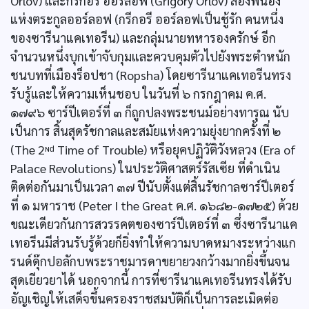
Orlov) และกรีกอรี ออร์ลอฟ (Grigory Orlov) สองพี่น้อง
แห่งตระกูลออร์ลอฟ (กรีกอรี ออร์ลอฟเป็นชู้รัก คนหนึ่ง
ของซารีนาแคเทอรีน) และกลุ่มนายทหารองครักษ์ อีก
จำนวนหนึ่งบุกเข้าจับกุมและควบคุมตัวไปยังพระตำหนัก
ชนบทที่เมืองร็อปชา (Ropsha) โดยซารีนาแคเทอรีนทรง
รับรู้และให้ความเห็นชอบ ในวันที่ ๖ กรกฎาคม ค.ศ.
๑๗๙๖ ซาร์ปีเตอร์ที่ ๓ ก็ถูกปลงพระชนม์อย่างทารุณ นับ
เป็นการ สิ้นสุดรัชกาลและสมัยแห่งความยุ่งยากครั้งที่ ๒
(The 2ᶰᵈ Time of Trouble) หรือยุคปฏิวัติวังหลวง (Era of
Palace Revolutions) ในประวัติศาสตร์รัสเซีย ที่ดำเนิน
ติดต่อกันมาเป็นเวลา ๓๗ ปีนับตั้งแต่สิ้นรัชกาลซาร์ปีเตอร์
ที่ ๑ มหาราช (Peter I the Great ค.ศ. ๑๖๘๒-๑๗๒๕) ด้วย
ขณะเดียวกันการสวรรคตของซาร์ปีเตอร์ที่ ๓ ซึ่งซารีนาแค
เทอรีนมีส่วนรับรู้ด้วยก็ยิ่งทำให้ความบาดหมางระหว่างแก
รนด์ดุ๊กปอลักบพระราชมารดาขยายวงกว้างมากยิ่งขึ้นจน
สุดเยียวยาได้ นอกจากนี้ การที่ซารีนาแคเทอรีนทรงได้รับ
อัญเชิญให้เสด็จขึ้นครองราชสมบัติก็เป็นการละเมิดต่อ