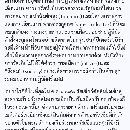
เสรีนิยมหรืออุดมการณ์การปฏิวัติฝรั่งเศสห้ามการแต่งกาย
เลียนแบบชาวปารีสที่เป็นพวกสาธารณรัฐนิยมที่ใส่หมวก
ทรงกลม รองเท้าหุ้มข้อสูง (top boot) และโดยเฉพาะการ
แต่งกายเลียนแบบพวกซองกูลอต (sans-cu-lottes) ที่นิยม
หมวกสีแดง กางเกงขายาวและแขนเสื้อปล่อยชาย ผู้ที่ขัด
คำสั่งจะถูกลงโทษอย่างเด็ดขาดในกรุงเซนต์ปีเตอร์สเบิร์ก
จะมีเจ้าหน้าที่จับตามองผู้ที่สวมใส่หมวกทรงกลมแล้วใช้ไม้
เขี่ยให้หมวกหลุดจากคีรษะอย่างหยาบคายด้วย ทั้งยังห้าม
ชาวรัสเซียไม่ให้ใช้คำว่า “พลเมือง” (citizen) และ
“สังคม” (society) อย่างเด็ดขาดเพราะถือว่าเป็นคำปลุก
ระดมของพวกปฏิวัติฝรั่งเศส
อย่างไรก็ดี ในที่สุดใน ค.ศ. ๑๗๙๘ รัสเซียก็ตัดสินใจเข้าสู่
สงครามกับฝรั่งเศสโดยร่วมมือเป็นพันธมิตรกับกองทัพตุรกี
ในระยะเวลาสั้นๆ ต่อด้านการขยายตัวของฝรั่งเศสในทะเล
เมดิเตอร์เรเนียนซึ่งจะเป็นภัยต่อการค้าของรัสเซียที่กำลัง
ขยายตัวในทะเลดำ กองเรือร่วมของรัสเซียและตุรกีซึ่งมี