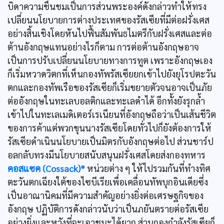
บิดาความชื่นชมเป็นการส่วนพระองค์ดังกล่าวทำให้ทรง
เปลี่ยนนโยบายการต่างประเทศของรัสเซียที่มีต่อฝรั่งเศส
อย่างสิ้นเชิงโดยหันไปฟื้นสัมพันธไมตรีกับฝรั่งเศสและต่อ
ต้านอังกฤษแทนอย่างไรก็ตาม การต่อต้านอังกฤษอาจ
เป็นการปรับเปลี่ยนนโยบายทางการทูต เพราะอังกฤษเอง
ก็เริ่มหวาดวิตกที่เห็นกองทัพรัสเซียยกเข้าไปยังยุโรปตะวัน
ตกและกองทัพเรือของรัสเซียก็เริ่มขยายตัวจนอาจเป็นภัย
ต่ออังกฤษในทะเลบอลติกและทะเลดำได้ อีกทั้งยังรุกลํ้า
เข้าไปในทะเลเมดิเตอร์เรเนียนที่อังกฤษถือว่าเป็นเส้นชีวิต
ของการค้าแต่พวกขุนนางรัสเซียโดยทั่วไปก็ยังต้องการให้
รัสเซียดำเนินนโยบายเป็นมิตรกับอังกฤษต่อไป ส่วนชาร์ป
อลกลับทรงมีนโยบายสนับสนุนฝรั่งเศสโดยส่งกองทหาร
คอสแซค (Cossack)*
หน่วยต่าง ๆ ให้ไปรวมกันที่ทำงทิศ
ตะวันตกเฉียงใต้ของไซบีเรียเพื่อเคลื่อนทัพบุกอินเดียซึ่ง
เป็นอาณานิคมที่มีความสำคัญอย่างยิ่งต่อเศรษฐกิจของ
อังกฤษ ปฏิบัติการดังกล่าวนับว่าเป็นภยันตรายต่อรัสเซีย
อย่างยิ่งและหวังที่จะเอาชนะได้ยาก ส่วนกองกำลังรัสเซียก็