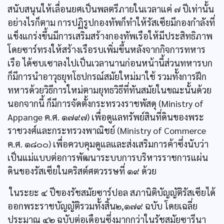
สนับสนุนให้เลื่อนยศเป็นพลตรีภายในเวลาแค่ ๗ ปีเท่านั้น
อย่างไรก็ตาม การปฏิรูปกองทัพก็ทำให้รัสเซียมีกองกำลังที่
แข็งแกร่งขึ้นมีการเสริมสร้างกองทัพเรือให้มีประสิทธิภาพ
โดยซาร์ทรงให้สร้างเรือรบเพิ่มขึ้นหลังจากกิจการทหาร
เรือ ได้ซบเซาลงไปเป็นเวลานานก่อนหน้านี้ส่วนทหารบก
ก็มีการนำอาวุธยุทโธปกรณ์สมัยใหม่มาใช้ รวมทั้งการฝึก
ทหารด้วยวิธีการใหม่ตามยุทธวิธีที่ทันสมัยในขณะนั้นด้วย
นอกจากนี้ ก็มีการจัดตั้งกระทรวงราชพัสดุ (Ministry of
Appange ค.ศ. ๑๗๙๗) เพื่อดูแลทรัพย์สินที่ดินของพระ
ราชวงศ์และกระทรวงพาณิชย์ (Ministry of Commerce
ค.ศ. ๑๘๐๐) เพื่อควบคุมดูแลและส่งเสริมการค้าซึ่งนับว่า
เป็นแม่แบบต่อการพัฒนาระบบการบริหารราชการแผ่น
ดินของรัสเซียในคริสต์ศตวรรษที่ ๑๙ ด้วย
ในระยะ ๔ ปีของรัชสมัยซาร์ปอล สภานิติบัญญัติรัสเซียได้
ออกพระราชบัญญัติรวมทั้งสิ้น๒,๑๗๙ ฉบับ โดยเฉลี่ย
ประมาณ ๔๒ ฉบับต่อเดือนซึ่งมากกว่าในรัชสมัยซารีนา