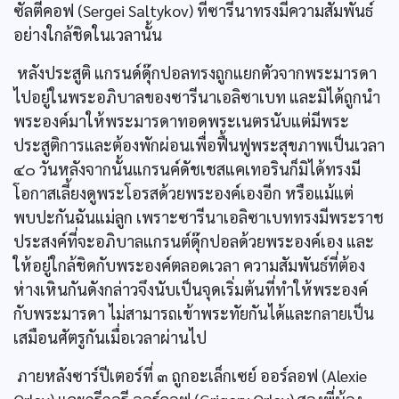
ซัลตีคอฟ (Sergei Saltykov) ที่ซารีนาทรงมีความสัมพันธ์
อย่างใกล้ชิดในเวลานั้น
หลังประสูติ แกรนด์ดุ๊กปอลทรงถูกแยกตัวจากพระมารดา
ไปอยู่ในพระอภิบาลของซารีนาเอลิซาเบท และมิได้ถูกนำ
พระองค์มาให้พระมารดาทอดพระเนตรนับแต่มีพระ
ประสูติการและต้องพักผ่อนเพื่อฟื้นฟูพระสุขภาพเป็นเวลา
๔๐ วันหลังจากนั้นแกรนค์ดัชเชสแคเทอรินก็มิได้ทรงมี
โอกาสเลี้ยงดูพระโอรสด้วยพระองค์เองอีก หรือแม้แต่
พบปะกันฉันแม่ลูก เพราะซารีนาเอลิซาเบททรงมีพระราช
ประสงค์ที่จะอภิบาลแกรนต์ดุ๊กปอลด้วยพระองค์เอง และ
ให้อยู่ใกล้ชิดกับพระองค์ตลอดเวลา ความสัมพันธ์ที่ต้อง
ห่างเหินกันดังกล่าวจึงนับเป็นจุดเริ่มต้นที่ทำให้พระองค์
กับพระมารดา ไม่สามารถเข้าพระทัยกันได้และกลายเป็น
เสมือนศัตรูกันเมื่อเวลาผ่านไป
ภายหลังซาร์ปีเตอร์ที่ ๓ ถูกอะเล็กเซย์ ออร์ลอฟ (Alexie