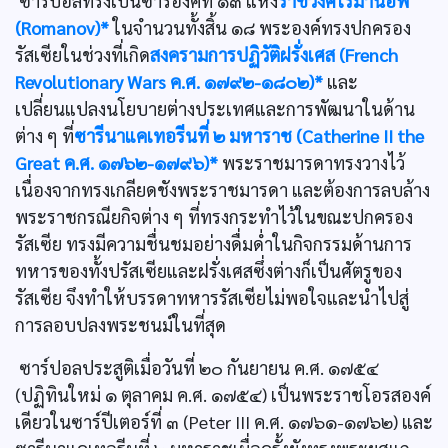
ซาร์ปอลทรงเป็นซาร์องค์ที่ ๑๓ แห่ง
ราชวงศ์โรมานอฟ
(Romanov)*
ในจำนวนทั้งสิ้น ๑๘ พระองค์ทรงปกครอง
รัสเซียในช่วงที่เกิด
สงครามการปฏิวัติฝรั่งเศส (French
Revolutionary Wars ค.ศ. ๑๗๙๒-๑๘๐๒)*
และ
เปลี่ยนแปลงนโยบายต่างประเทศและการพัฒนาในด้าน
ต่าง ๆ ที่
ซารีนาแคเทอรีนที่ ๒ มหาราช (Catherine II the
Great ค.ศ. ๑๗๖๒-๑๗๙๖)*
พระราชมารดาทรงวางไว้
เนื่องจากทรงเกลียดชังพระราชมารดา และต้องการลบล้าง
พระราชกรณียกิจต่าง ๆ ที่ทรงกระทำไว้ในขณะปกครอง
รัสเซีย ทรงมีความชื่นชมอย่างดื่มดํ่าในกิจกรรมด้านการ
ทหารของทั้งปรัสเซียและฝรั่งเศสซึ่งต่างก็เป็นศัตรูของ
รัสเซีย จึงทำให้บรรดาทหารรัสเซียไม่พอใจและนำไปสู่
การลอบปลงพระชนม์ในที่สุด
ซาร์ปอลประสูติเมื่อวันที่ ๒๐ กันยายน ค.ศ. ๑๗๕๔
(ปฏิทินใหม่ ๑ ตุลาคม ค.ศ. ๑๗๕๔) เป็นพระราชโอรสองค์
เดียวในซาร์ปีเตอร์ที่ ๓ (Peter III ค.ศ. ๑๗๖๑-๑๗๖๒) และ