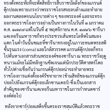
ทรงตั้งพระทัยที่จะตัดสิทธิการสืบราชบัลลังก์ของแกรนด์
ดุ๊กปอลเพราะเกรงว่าพระราชโอรสจะลบล้างและทำลาย
ผลงานตลอดจนนโยบายต่าง ๆ ของพระองค์ และจะทรง
ออกพระราชโองการอย่างเป็นทางการในวันที่ ๑ มกราคม
ค.ศ. ๑๗๙๗ แต่ในวันที่ ๕ พฤศจิกายน ค.ศ. ๑๗๙๖ ซารีนา
แคเทอรีนมหาราชก็ทรงประชวรเส้นพระโลหิตในสมอง
แตก ในคํ่าวันนั้นขณะที่ซารีนาทรงอยู่ในภาวะหมดพระสติ
ขั้นรุนแรง (coma) และใกล้สวรรคต แกรนด์ดุ๊กปอลก็ทรง
ไปคันหาเอกสารส่วนพระองค์ของซารีนา ณ พระราชวังฤดู
หนาวแม้จะไม่มีหลักฐานชัดเจนแต่นักประวัติศาสตร์โดย
ทั่วไปต่างเชื่อกันว่าแกรนด์ดุ๊กปอลน่าจะทำลายพระ
ราชโองการแต่งตั้งองค์รัชทายาท (ข้ามสิทธิของแกรนด์ดุ๊ก
ปอลไปยังแกรนด์ดุ๊กอะเล็กซานเดอร์) ซึ่งเป็นเอกสาร
สำคัญของซารีนาแคเทอรีนมหาราชในการกำหนดซาร์
องค์ต่อไป
หลังจากซาร์ปอลเสด็จขึ้นครองราชสมบัติแล้วพระราช