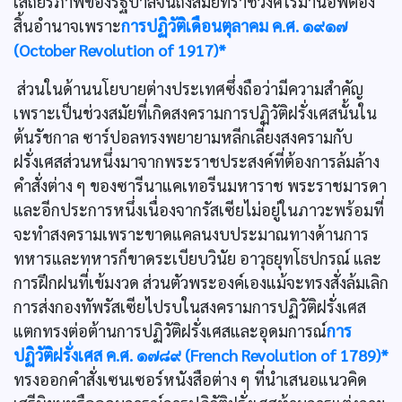
เสถียรภาพของรัฐบาลจนถึงสมัยที่ราชวงศ์โรมานอฟต้อง
สิ้นอำนาจเพราะ
การปฏิวัติเดือนตุลาคม ค.ศ. ๑๙๑๗
(October Revolution of 1917)*
ส่วนในด้านนโยบายต่างประเทศซึ่งถือว่ามีความสำคัญ
เพราะเป็นช่วงสมัยที่เกิดสงครามการปฏิวัติฝรั่งเศสนั้นใน
ต้นรัชกาล ซาร์ปอลทรงพยายามหลีกเลี่ยงสงครามกับ
ฝรั่งเศสส่วนหนึ่งมาจากพระราชประสงค์ที่ต้องการล้มล้าง
คำสั่งต่าง ๆ ของซารีนาแคเทอรีนมหาราช พระราชมารดา
และอีกประการหนึ่งเนื่องจากรัสเซียไม่อยู่ในภาวะพร้อมที่
จะทำสงครามเพราะขาดแคลนงบประมาณทางด้านการ
ทหารและทหารก็ขาดระเบียบวินัย อาวุธยุทโธปกรณ์ และ
การฝึกฝนที่เข้มงวด ส่วนตัวพระองค์เองแม้จะทรงสั่งล้มเลิก
การส่งกองทัพรัสเซียไปรบในสงครามการปฏิวัติฝรั่งเศส
แตกทรงต่อต้านการปฏิวัติฝรั่งเศสและอุดมการณ์
การ
ปฏิวัติฝรั่งเศส ค.ศ. ๑๗๘๙ (French Revolution of 1789)*
ทรงออกคำสั่งเซนเซอร์หนังสือต่าง ๆ ที่นำเสนอแนวคิด