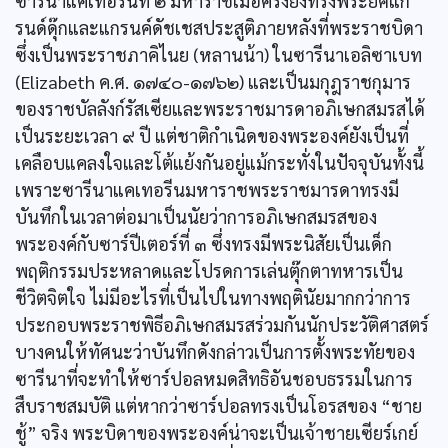
ซารีนาแคเทอรีนที่ ๒ มหาราชเมื่อครั้งยังทรงพระยศแก
รนด์ดุ๊กและแกรนค์ดัชเชสประสูติภายหลังที่พระราชบิดา
ซึ่งเป็นพระราชภาคิไนย (หลานน้า) ในซารีนาเอลิซาเบท
(Elizabeth ค.ศ. ๑๗๔๐-๑๗๖๒) และเป็นมกุฎราชกุมาร
ของราชบัลลังก์รัสเซียและพระราชมารดาอภิเษกสมรสได้
เป็นระยะเวลา ๙ ปี แต่ชาติกำเนิดของพระองค์ยังเป็นที่
เคลือบแคลงใจและโต้แย้งกันอยู่แม้กระทั่งในปัจจุบันทั้งนี้
เพราะซารีนาแคเทอรีนมหาราชพระราชมารดาทรงมี
บันทึกในเวลาต่อมาเป็นนัยว่าการอภิเษกสมรสของ
พระองค์กับซาร์ปีเตอร์ที่ ๓ ซึ่งทรงมีพระนิสัยเป็นเด็ก
พฤติกรรมประหลาดและโปรดการเล่นตุ๊กตาทหารเป็น
ชีวิตจิตใจ ไม่มีอะไรที่เป็นไปในทางพฤตินัยมากกว่าการ
ประกอบพระราชพิธีอภิเษกสมรสร่วมกันนักประวัติศาสตร์
บางคนให้ทัศนะว่าบันทึกดังกล่าวเป็นการตั้งพระทัยของ
ซารีนาที่จะทำให้ซาร์ปอลหมดสิทธิอันชอบธรรมในการ
สืบราชสมบัติ แต่หากว่าซาร์ปอลทรงเป็นโอรสของ “ชาย
ชู้” จริง พระบิดาของพระองค์น่าจะเป็นเจ้าชายเซียร์เกย์