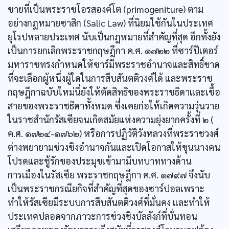
ชายที่เป็นพระราชโอรสองค์โต (primogeniture) ตาม
อย่างกฎหมายซาสิก (Salic Law) ที่นิยมใช้กันในประเทศ
ยุโรปหลายประเทศ นับเป็นกฎหมายที่สำคัญที่สุด อีกทั้งยัง
เป็นการยกเลิกพระราชกฤษฎีกา ค.ศ. ๑๗๒๒ ที่ซาร์ปีเตอร์
มหาราชทรงกำหนดให้ซาร์มีพระราชอำนาจและสิทธิ์ขาด
ที่จะเลือกผู้หนึ่งผู้ใดในการสืบสันตติวงศ์ได้ และพระราช
กฤษฎีกาฉบับใหม่นี่ยังให้ตัดสิทธิของพระราชธิดาและเชื้อ
สายของพระราชธิดาทั้งหมด ซึ่งเคยก่อให้เกิดความวุ่นวาย
ในราชสำนักรัสเซียจนเกิดสมัยแห่งความยุ่งยากครั้งที่ ๒ (
ค.ศ. ๑๗๒๔-๑๗๖๒) หรือการปฏิวัติวังหลวงที่พระราชวงศ์
ต่างพยายามช่วงชิงอำนาจกันและเปิดโอกาสให้ขุนนางคน
โปรดและชู้รักของประมุขเข้ามามีบทบาททางด้าน
การเมืองในรัสเซีย พระราชกฤษฎีกา ค.ศ. ๑๗๙๗ จึงนับ
เป็นพระราชกรณียกิจที่สำคัญที่สุดของซาร์ปอลเพราะ
ทำให้รัสเซียมีระบบการสืบสันตติวงศ์ที่มั่นคง และทำให้
ประเทศปลอดจากภาวะการช่วงชิงบัลลังก์ที่บั่นทอน