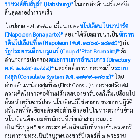
ราชวงศ์ฮับส์บูร์ก (Habsburg)*
ในการต่อต้านฝรั่งเศสจึง
สิ้นสุดลงอย่างรวดเร็ว
ในปลาย ค.ศ. ๑๗๙๙ เมื่อนายพล
นโปเลียน โบนาปาร์ต
[(Napoleon Bonaparte)*
ต่อมาได้รับสถาปนาเป็น
จักรพร
รดินโปเลียนที่ ๑ (Napoleon I ค.ศ. ๑๘๐๔-๑๘๑๕)*
] ก่อ
รัฐประหารเดือนบรูแมร์ (Coup d’Etat Brumaire)*
ล้ม
อำนาจการปกครอง
คณะกรรมการอำนวยการ (Directory
ค.ศ. ๑๗๙๕-๑๗๙๙)*
และจัดตั้งการปกครองเป็น
ระบบ
กงสุล (Consulate System ค.ศ. ๑๗๙๙-๑๘๐๔)*
โดย
ดำรงตำแหน่งกงสุลที่ ๑ (First Consul) ปกครองฝรั่งเศส
ความคิดในการต่อต้านฝรั่งเศสของชาร์ปอลก็เริ่มเปลี่ยนไป
ด้วย สำหรับซาร์ปอล นโปเลียนมีใช่ทายาทของการปฏิวัติ
ฝรั่งเศสที่รัสเซียจะต้องต่อต้านอีกต่อไปในทางตรงกันข้าม
นโปเลียนคือจอมทัพนักรบที่เก่งกล้าสามารถและ
เป็น“วีรบุรุษ” ของพระองค์เหมือนกับที่พระเจ้าเฟรเดอริ
กมหาราชทรงเป็นวีรบุรุษของซาร์ปีเตอร์ที่ ๓ พระราช