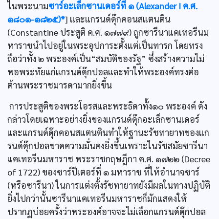
ไนพระนาม
ซาร์อะเล็กซานเดอร์ที่ ๑ (Alexander I ค.ศ.
๑๘๐๑-๑๘๒๕)*
] และแกรนด์ดุ๊กคอนสแตนติน
(Constantine ประสูติ ค.ศ. ๑๗๗๙) ถูกซารีนาแคเทอรีนม
หาราชนำไปอยู่ในพระอุปการะตั้งแต่เป็นทารก โดยทรง
ถือว่าทั้ง ๒ พระองค์เป็น“สมบัติของรัฐ” ซึ่งสร้างความไม่
พอพระทัยแก่แกรนด์ดุ๊กปอลและทำให้พระองค์ทรงต่อ
ต้านพระราชมารดามากยิ่งขึ้น
การประสูติของพระโอรสและพระธิดาทั้ง๑๐ พระองค์ ดัง
กล่าวโดยเฉพาะอย่างยิ่งของแกรนด์ดุ๊กอะเล็กซานเดอร์
และแกรนด์ดุ๊กคอนสแตนตินทำให้ฐานะรัชทายาทของแก
รนด์ดุ๊กปอลขาดความมั่นคงยิ่งขึ้นเพราะในรัชสมัยซารีนา
แคเทอรีนมหาราช พระราชกฤษฎีกา ค.ศ. ๑๗๒๒ (Decree
of 1722) ของซาร์ปีเตอร์ที่ ๑ มหาราช ที่ให้อำนาจซาร์
(หรือซารีนา) ในการแต่งตั้งรัชทายาทยังมีผลในทางปฏิบัติ
ยิ่งไปกว่านั้นซารีนาแคเทอรีนมหาราชก็มักแสดงให้
ปรากฏบ่อยครั้งว่าพระองค์อาจจะไม่เลือกแกรนด์ดุ๊กปอล