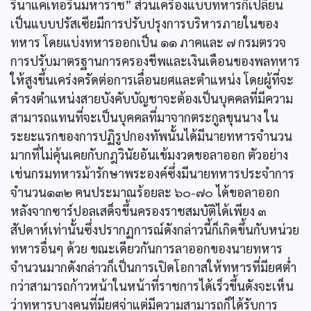
รีนาแคเทอรีนมหาราช” ส่วนเครื่องแบบทหารก็เปลี่ยน
เป็นแบบปรัสเซียมีการปรับปรุงการบริหารภายในของ
ทหาร โดยแบ่งทหารออกเป็น ๑๑ ภาคและ ๗ กรมตรวจ
การปรับมาตรฐานการครองชีพและเงินเดือนของพลทหาร
ให้สูงขึ้นเคร่งครัดต่อการเลื่อนยศและตำแหน่ง โดยผู้ที่จะ
ดำรงตำแหน่งสายบังคับบัญชาจะต้องเป็นบุคคลที่มีความ
สามารถแทนที่จะเป็นบุคคลที่มาจากตระกูลขุนนาง ใน
ระยะแรกของการปฏิรูปกองทัพนั้นได้มีนายทหารจำนวน
มากที่ไม่คุ้นเคยกับกฎวินัยอันเข้มงวดขอลาออก ตัวอย่าง
เช่นกรมทหารม้ารักษาพระองค์ซึ่งมีนายทหารประจำการ
จำนวน๑๓๒ คนประมาณร้อยละ ๖๐-๗๐ ได้ขอลาออก
หลังจากซาร์ปอลเสด็จขึ้นครองราชสมบัติได้เพียง ๓
สัปดาห์เท่านั้นซึ่งปรากฏการณ์ดังกล่าวนี้ก็เกิดขึ้นกับหน่วย
ทหารอื่นๆ ด้วย ขณะเดียวกันการลาออกของนายทหาร
จำนวนมากดังกล่าวก็เป็นการเปิดโอกาสให้ทหารที่มียศตํ่า
กว่าสามารถก้าวหน้าในหน้าที่ราชการได้เร็วขึ้นดังจะเห็น
ว่าทหารบางคนที่มียศจ่าแต่มีความสามารถก็ได้รับการ