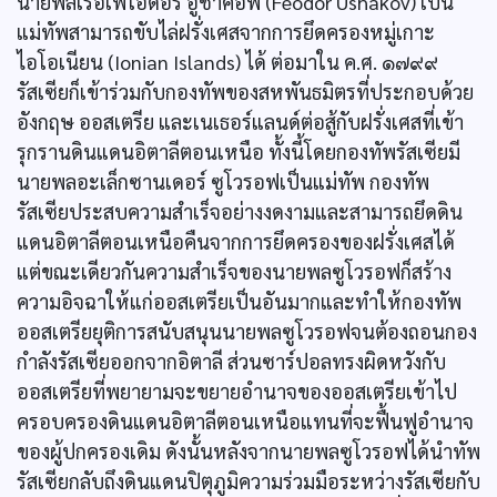
นายพลเรือเฟโอดอร์ อูชาคอฟ (Feodor Ushakov) เป็น
แม่ทัพสามารถขับไล่ฝรั่งเศสจากการยึดครองหมู่เกาะ
ไอโอเนียน (Ionian Islands) ได้ ต่อมาใน ค.ศ. ๑๗๙๙
รัสเซียก็เข้าร่วมกับกองทัพของสหพันธมิตรที่ประกอบด้วย
อังกฤษ ออสเตรีย และเนเธอร์แลนด์ต่อสู้กับฝรั่งเศสที่เข้า
รุกรานดินแดนอิตาลีตอนเหนือ ทั้งนี้โดยกองทัพรัสเซียมี
นายพลอะเล็กซานเดอร์ ซูโวรอฟเป็นแม่ทัพ กองทัพ
รัสเซียประสบความสำเร็จอย่างงดงามและสามารถยึดดิน
แดนอิตาลีตอนเหนือคืนจากการยึดครองของฝรั่งเศสได้
แต่ขณะเดียวกันความสำเร็จของนายพลซูโวรอฟก็สร้าง
ความอิจฉาให้แก่ออสเตรียเป็นอันมากและทำให้กองทัพ
ออสเตรียยุติการสนับสนุนนายพลซูโวรอฟจนต้องถอนกอง
กำลังรัสเซียออกจากอิตาลี ส่วนซาร์ปอลทรงผิดหวังกับ
ออสเตรียที่พยายามจะขยายอำนาจของออสเตรียเข้าไป
ครอบครองดินแดนอิตาลีตอนเหนือแทนที่จะฟื้นฟูอำนาจ
ของผู้ปกครองเดิม ดังนั้นหลังจากนายพลซูโวรอฟได้นำทัพ
รัสเซียกลับถึงดินแดนปิตุภูมิความร่วมมือระหว่างรัสเซียกับ