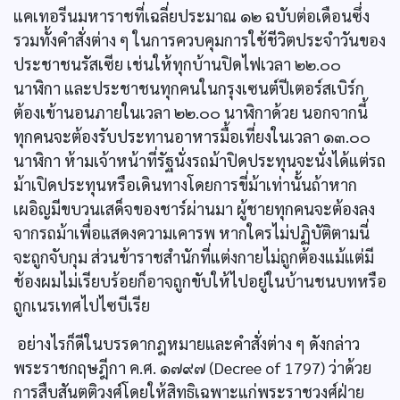
แคเทอรีนมหาราชที่เฉลี่ยประมาณ ๑๒ ฉบับต่อเดือนซึ่ง
รวมทั้งคำสั่งต่าง ๆ ในการควบคุมการใช้ชีวิตประจำวันของ
ประชาชนรัสเซีย เช่นให้ทุกบ้านปิดไฟเวลา ๒๒.๐๐
นาฬิกา และประชาชนทุกคนในกรุงเซนต์ปีเตอร์สเบิร์ก
ต้องเข้านอนภายในเวลา ๒๒.๐๐ นาฬิกาด้วย นอกจากนี้
ทุกคนจะต้องรับประทานอาหารมื้อเที่ยงในเวลา ๑๓.๐๐
นาฬิกา ห้ามเจ้าหน้าที่รัฐนั่งรถม้าปิดประทุนจะนั่งได้แต่รถ
ม้าเปิดประทุนหรือเดินทางโดยการขี่ม้าเท่านั้นถ้าหาก
เผอิญมีขบวนเสด็จของชาร์ผ่านมา ผู้ชายทุกคนจะต้องลง
จากรถม้าเพื่อแสดงความเคารพ หากใครไม่ปฏิบัติตามนี่
จะถูกจับกุม ส่วนข้าราชสำนักที่แต่งกายไม่ถูกต้องแม้แต่มี
ช้องผมไม่เรียบร้อยก็อาจถูกขับให้ไปอยู่ในบ้านชนบทหรือ
ถูกเนรเทศไปไซบีเรีย
อย่างไรก็ดีในบรรดากฎหมายและคำสั่งต่าง ๆ ดังกล่าว
พระราชกฤษฎีกา ค.ศ. ๑๗๙๗ (Decree of 1797) ว่าด้วย
การสืบสันตติวงศ์โดยให้สิทธิเฉพาะแก่พระราชวงศ์ฝ่าย