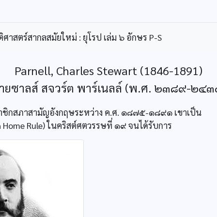
ิศาสตร์สากลสมัยใหม่ : ยุโรป เล่ม ๖ อักษร P-S
Parnell, Charles Stewart (1846-1891)
ายซาลส์ สจวร์ต พาร์เนลล์ (พ.ศ. ๒๓๘๙-๒๔๓
นสมาชิกสภาสามัญอังกฤษระหว่าง ค.ศ. ๑๘๗๕-๑๘๙๑ เขาเป็น
sh Home Rule) ในคริสต์ศตวรรษที่ ๑๙ จนได้รับการ