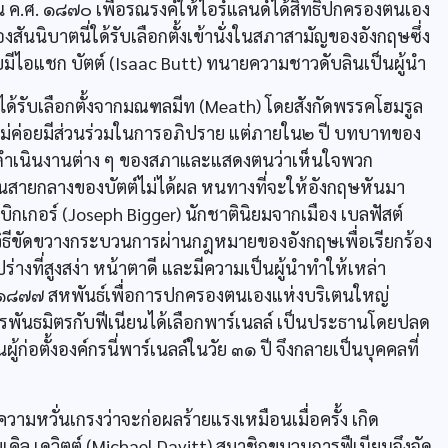
 ค.ศ. ๑๘๗๐ เพื่อรณรงค์ให้ไอร์แลนด์ได้สิทธิปกครองตนเอง
นนิบาตนี่ใด้รับเลือกตั้งเข้านั่งในสภาสามัญของอังกฤษซึ่ง
โดยมีไอแชก บัตต์ (Isaac Butt) ทนายความชาวดับลินเป็นผู้นำ
ด้รับเลือกตั้งจากมณฑลมีท (Meath) โดยสังกัดพรรคโฮมรูล
งไม่ค่อยมีส่วนร่วมในการอภิปราย แต่ภายใน๒ ปี บทบาทของ
รดำเนินงานต่าง ๆ ของสภาและแสดงตนว่าเห็นใจพวก
ินสายกลางของบัตต์ไม่ได้ผล หนทางที่จะให้อังกฤษหันมา
 บิกเกอร์ (Joseph Bigger) นักชาตินิยมจากเมือง เบลฟัสต์
วิธีขัดขวางกระบวนการผ่านกฎหมายของอังกฤษเพื่อเรียกร้อง
างที่สูงสง่า หน้าตาดี และมีความเป็นผู้นำทำให้เหล่า
 ๑๘๗๗ สหพันธ์เพื่อการปกครองตนเองแห่งบริเตนใหญ่
์กรพันธมิตรกับฟีเนียนได้เลือกพาร์เนลล์ เป็นประธานโดยปลด
้ก่อตั้งองค์กรนี่พาร์เนลล์ในวัย ๓๑ ปี จึงกลายเป็นบุคคลที่
มหวั่นเกรงว่าจะก่อผลร้ายแรงเหมือนเมื่อครั้ง เกิด
ล เดวิตต์ (Michael Davitt) สมาชิกขบวนการฟืเนียนจึงจัด