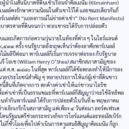
้นำในสันนิบาตที่ดินเข้าเรือนจำคิลเมนัม (Kilmainham)
ร์เนลล์คงรักษาความนิยมในตัวเขาไว้ได้ และขณะเดียวกันก็
ร์เนลล์ส่ง “แถลงการณ์ไม่จ่ายค่าเช่า” (No Rent Manifesto)
ํ่าบาตรศาลที่ดินจนกว่า พวกเขาจะได้รับการปล่อยตัว
งยุบและเกิดการก่อความวุ่นวายในท้องที่ต่าง ๆ ในไอร์แลนด์
,๔๓๓ ครั้ง จนรัฐบาลอังกฤษเห็นว่าต้องอาศัยพาร์เนลล์
ม้ผลิปีต่อมา พาร์เนลล์ก็เริ่มการเจรจาต่อรอง กับรัฐบาล
เฮนรี โอเช (William Henry O’Shea) สมาชิกสภาสามัญชอง
งแต่ ค.ศ. ๑๘๘๐ ในที่สุด พาร์เนลล์ก็ได้ข้อตกลงทำให้มีการลง
นวยประโยชน์สำคัญ ๆ หลายประการให้แก่ผู้เช่าที่ดินชาว
้สินที่เกิดจากการ ตกค้างค่าเช่าให้แก่ชาวนาไอริช
อค่าเช่าที่เป็นธรรมขณะที่พาร์เนลล์ก็สัญญาว่าจะใช้อิทธิพล
่ดินทำกินพาร์เนลล์ ได้รับการปล่อยตัวในวันที่ ๒ พฤษภาคม
่างเอิกเกริกในสภาสามัญ แต่เพียง ๔ วันต่อมา ลอร์ดเฟรเด
โตนรัฐมนตรีช่วยกระทรวงกิจการไอร์แลนด์และทอมัสเบิร์ก
ม่กี่ชั่วโมงเพื่อไปดำเนินการตามสนธิสัญญาคิลเมนัม ก็ถูก