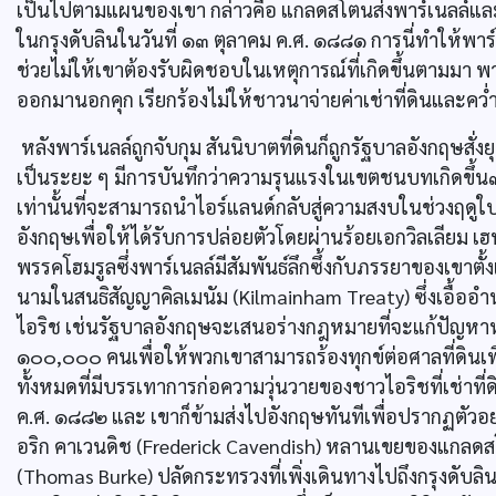
เป็นไปตามแผนของเขา กล่าวคือ แกลดสโตนส่งพาร์เนลล์และผู
ในกรุงดับลินในวันที่ ๑๓ ตุลาคม ค.ศ. ๑๘๘๑ การนี่ทำให้พา
ช่วยไม่ให้เขาต้องรับผิดชอบในเหตุการณ์ที่เกิดขึ้นตามมา พา
ออกมานอกคุก เรียกร้องไม่ให้ชาวนาจ่ายค่าเช่าที่ดินและคว
หลังพาร์เนลล์ถูกจับกุม สันนิบาตที่ดินก็ถูกรัฐบาลอังกฤษสั่
เป็นระยะ ๆ มีการบันทึกว่าความรุนแรงในเขตชนบทเกิดขึ้น๓
เท่านั้นที่จะสามารถนำไอร์แลนด์กลับสู่ความสงบในช่วงฤดูใบไ
อังกฤษเพื่อให้ได้รับการปล่อยตัวโดยผ่านร้อยเอกวิลเลียม 
พรรคโฮมรูลซึ่งพาร์เนลล์มีสัมพันธ์ลึกซึ้งกับภรรยาของเขาตั้
นามในสนธิสัญญาคิลเมนัม (Kilmainham Treaty) ซึ่งเอื้ออำ
ไอริช เช่นรัฐบาลอังกฤษจะเสนอร่างกฎหมายที่จะแก้ปัญหาหนี
๑๐๐,๐๐๐ คนเพื่อให้พวกเขาสามารถร้องทุกข์ต่อศาลที่ดินเพื่
ทั้งหมดที่มีบรรเทาการก่อความวุ่นวายของชาวไอริชที่เช่าที
ค.ศ. ๑๘๘๒ และ เขาก็ข้ามส่งไปอังกฤษทันทีเพื่อปรากฏตัวอย
อริก คาเวนดิช (Frederick Cavendish) หลานเขยของแกลดส
(Thomas Burke) ปลัดกระทรวงที่เพิ่งเดินทางไปถึงกรุงดับลินไ