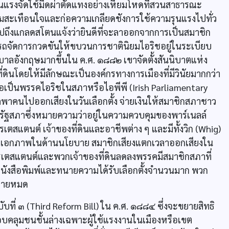
ัวรุนแรงจัดใช้มีดผ่าตัดแทงอย่างเหี้ยมโหดที่สวนสาธารณะ
างความสะเทือนใจและก่อความเกลียดชังการใช้ความรุนแรงไปทั่ว
อไปถึงแกลดสโตนแจ้งว่ายินดีที่จะลาออกจากการเป็นสมาชิก
รถจัดการกวดขันให้ขบวนการชาตินิยมไอริชอยู่ในระเบียบ
ลอังกฤษมากขึ้นใน ค.ศ. ๑๘๘๒ เขาจัดตั้งสันนิบาตแห่ง
ี่ดินโดยให้มีลักษณะเป็นองค์กรทางการเมืองที่มีวินัยมากกว่า
่อเป็นพรรคไอริชในสภาหรือไอพีพี (Irish Parliamentary
รคพาคนไปออกเสียงในวันเลือกตั้ง จ่ายเงินให้สมาชิกสภาชาว
นรัฐสภาซึ่งหมายความว่าอยู่ในความควบคุมของพาร์เนลล์
รเตสแตนต์ เจ้าของที่ดินและอาชีพต่าง ๆ และมีทั้งวิก (Whig)
ีเอกภาพในด้านนโยบาย สมาชิกเสียงแตกเวลาออกเสียงใน
โปรเตสแตนต์และพวกเจ้าของที่ดินลดลงพรรคมีสมาชิกสภาที่
กหนังสือพิมพ์และทนายความได้รับเลือกตั้งจำนวนมาก พวก
ญหายหมด
ที่ ๓ (Third Reform Bill) ใน ค.ศ. ๑๘๘๔ ซึ่งจะขยายสิทธิ
ครอบคลุมชนชั้นล่างเฉพาะผู้ใช้แรงงานในเมืองหรือเขต