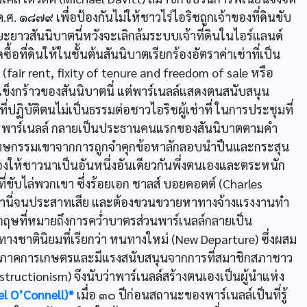
ค.ศ. ๑๘๗๙ เพื่อป้องกันไม่ให้ชาวไร่ไอริชถูกเจ้าของที่ดินขับ
ยาวสันนิบาตนี่หวังจะเลิกล้มระบบเจ้าที่ดินในไอร์แลนด์
ซื้อที่ดินให้ในชั้นต้นสันนิบาตเรียกร้องอัตราค่าเช่าที่เป็น
ir rent, fixity of tenure and freedom of sale หรือ
ข็งกร้าวของสันนิบาตนี่ แต่พาร์เนลล์แสดงตนสนับสนุน
ปฏิบัติตนไม่เป็นธรรมต่อชาวไอริชผู้เช่าที่ ในการประชุมที่
๑๘๗๙ พาร์เนลล์ กลายเป็นประธานคนแรกของสันนิบาตตามคำ
รโทษกรรมเขาจากการถูกจำคุกข้อหาลักลอบนำปืนและกระสุน
้องให้ชาวนาเป็นอันหนึ่งอันเดียวกันพึ่งตนเองและตระหนัก
ขับไล่พวกเขา ซึ่งร้อยเอก ชาลส์ บอยคอตต์ (Charles
คบหานี่จนประสาทเสีย และต้องขวนขวายหาทางจ้างแรงงานทำ
กฤษที่หมายถึงการควํ่าบาตรส่วนพาร์เนลล์กลายเป็น
ชาตินิยมที่เรียกว่า หนทางใหม่ (New Departure) ซึ่งผสม
นในภาคการเกษตรและมีแรงสนับสนุนจากการที่สมาชิกสภาชาว
tructionism) จึงนับว่าพาร์เนลล์สร้างตนเองเป็นผู้นำแห่ง
el O’Connell)*
เมื่อ ๓๐ ปีก่อนสถานะของพาร์เนลล์เป็นที่รู้