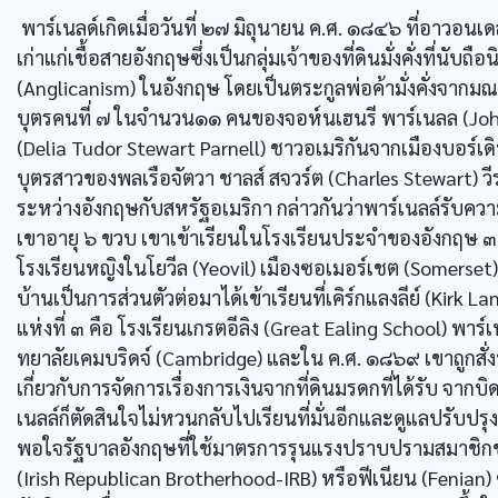
พาร์เนลด์เกิดเมื่อวันที่ ๒๗ มิถุนายน ค.ศ. ๑๘๔๖ ที่อาวอน
เก่าแก่เชื้อสายอังกฤษซึ่งเป็นกลุ่มเจ้าของที่ดินมั่งคั่งที่นั
(Anglicanism) ในอังกฤษ โดยเป็นตระกูลพ่อค้ามั่งคั่งจากมณ
บุตรคนที่ ๗ ในจำนวน๑๑ คนของจอห์นเฮนรี พาร์เนลล (John He
(Delia Tudor Stewart Parnell) ชาวอเมริกันจากเมืองบอร์เดิ
บุตรสาวของพลเรือจัตวา ชาลส์ สจวร์ต (Charles Stewart) ว
ระหว่างอังกฤษกับสหรัฐอเมริกา กล่าวกันว่าพาร์เนลล์รับความร
เขาอายุ ๖ ขวบ เขาเข้าเรียนในโรงเรียนประจำของอังกฤษ ๓ แห่
โรงเรียนหญิงในโยวีล (Yeovil) เมืองซอเมอร์เชต (Somerset) 
บ้านเป็นการส่วนตัวต่อมาได้เข้าเรียนที่เคิร์กแลงลีย์ (Kirk L
แห่งที่ ๓ คือ โรงเรียนเกรตอีลิง (Great Ealing School) พา
ทยาลัยเคมบริดจ์ (Cambridge) และใน ค.ศ. ๑๘๖๙ เขาถูกสั่ง
เกี่ยวกับการจัดการเรื่องการเงินจากที่ดินมรดกที่ได้รับ จากบิ
เนลล์ก็ตัดสินใจไม่หวนกลับไปเรียนที่มั่นอีกและดูแลปรับปรุงท
พอใจรัฐบาลอังกฤษที่ใช้มาตรการรุนแรงปราบปรามสมาชิก
(Irish Republican Brotherhood-IRB) หรือฟีเนียน (Fenian) ซ