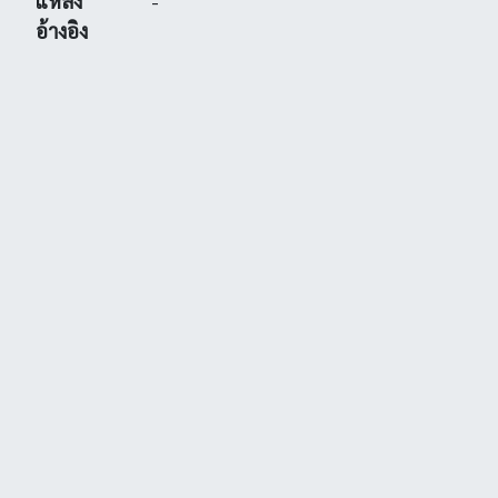
แหล่ง
-
อ้างอิง