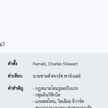
๔)
คำตั้ง
Parnell, Charles Stewart
คำเทียบ
นายซาลส์ สจวร์ต พาร์เนลล์
คำสำคัญ
- กฎหมายโฮมรูลฉบับแรก
- กลุ่มอินวิซิเบิล
- แกลดสโตน, วิลเลียม อีวาร์ต
- ขบวนการภราดรแห่งสาธารณรัฐ