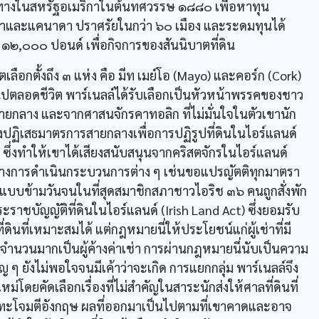
ทางในสหรัฐอเมริกาในต้นทศวรรษ ๑๘๘๐ เพื่อหาทุน
กาและแคนาดา ปราศรัยในกว่า ๖๐ เมือง และระดมทุนได้
,๐๐๐ ปอนด์ เพื่อกิจการของสันนิบาตที่ดิน
เลือกตั้งถึง ๓ แห่ง คือ มีท เมย์โอ (Mayo) และคอร์ก (Cork)
ไปตลอดชีวิต พาร์เนลล์ได้รับเลือกเป็นหัวหน้าพรรคของชาว
สายกลาง และจากศาสนจักรคาทอลิก ที่ไม่มั่นใจในตัวเขานัก
างปฏิเสธมาตรการสายกลางเพื่อการปฏิรูปที่ดินในไอร์แลนด์
ซึ่งทำให้เขาได้เสียงสนับสนุนจากคริสตจักรในไอร์แลนด์
างการดำเนินกระบวนการต่าง ๆ เช่นขอแปรญัตติทุกมาตรา
อแบบข้ามวันจนในที่สุดสมาชิกสภาชาวไอริช ๓๖ คนถูกสั่งพัก
ชบัญญัติที่ดินในไอร์แลนด์ (Irish Land Act) ซึ่งยอมรับ
ี่ดินที่เหมาะสมได้ แต่กฎหมายนี่ให้ประโยชน์แก่ผู้เช่าที่มี
ำนวนมากเป็นผู้ค้างค่าเช่า การผ่านกฎหมายนี่นับเป็นความ
 ๆ ยังไม่พอใจจนมีเค้าว่าจะเกิด การแยกกลุ่ม พาร์เนลล์จึง
ดยคัดเลือกเรื่องที่ไม่สำคัญในสาระนักส่งให้ศาลที่ดินที่
งวาทะโจมตีอังกฤษ ผลที่ออกมาเป็นไปตามที่เขาคาดและอาจ