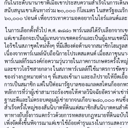
กันในระดับนานาชาติเมื่อเขาประสบความสำเร็จในการเดิน
สนับสนุนเขาเดินทางร่วม ๒๐,๐๐๐ กิโลเมตร ในสหรัฐอเมริ
๖๐,๐๐๐ ปอนด์ เพื่อบรรเทาความอดอยากในไอร์แลนด์และ ๑๒
ในการเลือกตั้งทั่วไป ค.ศ. ๑๘๘๐ พาร์เนลล์ได้รับเลือกจากเขต
แต่เขาเลือกจะเป็นผู้แทนจากเขตคอร์กและเป็นผู้แทนเขตนี๋
ไอริชในสภาชุดใหม่ทั้งๆ ที่มีเสียงต่อต้านจากสมาชิกโฮมรูล
เนื่องจากพาร์เนลล์นับถือนิกายโปรเตสแตนต์ เมื่อสภาขุนน
พาร์เนลล์ก็รณรงค์ก่อความวุ่นวายในภาคการเกษตรครั้งใหญ่ 
และชาวไอริชสายกลาง ในสภาพาร์เนลล์ก็ใช้มาตรการขัดขว
ของร่างกฎหมายต่าง ๆ ที่เสนอเข้ามา และอภิปรายให้ยืดเยื้
การเป็นสมาชิก แต่ในปีต่อมารัฐบาลของแกลดสโตนก็ออกพระรา
หลักการที่ว่าผู้เช่าสามารถร้องขอให้ศาลวินิจฉัยอัตราค่าเช่าท
ฐานะดีและไม่ครอบคลุมผู้เช่ายากจนเกือบ ๒๘๐,๐๐๐ คนซึ่งจ
สำเร็จครั้งใหญ่ของสันนิบาตที่ดินแต่สมาชิกสันนิบาตคนสำคัญ
หาทางยับยั้งการแตกร้าวด้วยการทดสอบกฎหมายที่ดินฉบับใหม่โ
เพิ่งจัดตั้งขึ้นพิจารณาแต่เขาใช้ถ้อยคำรุนแรงในการแสด