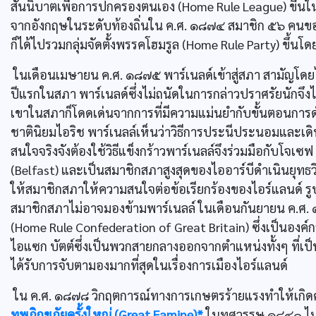
สันนิบาตเพื่อการปกครองตนเอง (Home Rule League) ขึ้นใน
จากอังกฤษในระดับท้องถิ่นใน ค.ศ. ๑๘๗๔ สมาชิก ๕๖ คนของสั
ก็ได้ไปรวมกลุ่มจัดตั้งพรรคโฮมรูล (Home Rule Party) ขึ้น
ในเดือนเมษายน ค.ศ. ๑๘๗๕ พาร์เนลด์เข้าสู่สภา สามัญโดยไ
ปีแรกในสภา พาร์เนลด์ซึ่งไม่ถนัดในการกล่าวปราศรัยนักจึ
เขาในสภาก็โดดเด่นจากการที่มีความแม่นยำกับขั้นตอนกา
ชาตินิยมไอริช พาร์เนลล์เห็นว่าวิธีการประนีประนอมและเด
สนใจจริงจังต้องใช้วิธีแข็งกร้าวพาร์เนลล์จึงร่วมมือกับโจเซฟ
(Belfast) และเป็นสมาชิกสภาสูงสุดของไออาร์บีดำเนินยุทธ
ให้สมาชิกสภาให้ความสนใจต่อข้อเรียกร้องของไอร์แลนด์ รูปร่
สมาชิกสภาไม่อาจมองข้ามพาร์เนลล์ ในเดือนกันยายน ค.ศ.
(Home Rule Confederation of Great Britain) ซึ่งเป็นองค
ไอแซก บัตต์ซึ่งเป็นพวกสายกลางออกจากตำแหน่งทั้งๆ ที่เป็นผู
ได้รับการจับตามองมากที่สุดในเรื่องการเมืองไอร์แลนด์
ใน ค.ศ. ๑๘๗๘ วิกฤตการณ์ทางการเกษตรร้ายแรงทำให้เกิดควา
ทุพภิกขภัยครั้งใหญ่ (Great Famine)*
ในทศวรรษ ๑๘๔๐ ไมเคิ