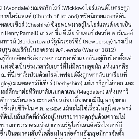
เดล (Avondale) มณฑลริกโลว์ (Wicklow) ไอร์แลนด์ในตระกูล
บถือนิกายไอร์แลนด์ (Church of Ireland) หรือนิกายแองกลิคัน
ฑลเชเชียร์ (Cheshire) ซึ่งอพยพมาอยู่ในไอร์แลนด์ เขาเป็น
nry Parnell) มารดาชื่อ ดีเลีย ทิวเดอร์ สจวร์ต พาร์เนลล์
นทาวน์ (Bordentown) รัฐนิวเจอร์ซีย์ (New Jersey) นางเป็น
ีรบุรุษอเมริกันในสงคราม ค.ศ. ๑๘๑๒ (War of 1812)
ู้สึกเกลียดชังอังกฤษจากมารดาซึ่งแยกกันอยู่กับบิดาตั้งแต่
งซึ่งเป็นช่วงเวลาวัยเยาว์ที่ไม่มีความสุขนัก แห่งแรกคือ
ณ ที่นี่เขาล้มป่วยด้วยโรคไทฟอยด์จึงลูกพากลับมาเรียนที่
angley) มณฑลดาร์บีเชียร์ (Derbyshire) แต่เขาก็ถูกไล่ออก และ
ร์เนลล์ศึกษาต่อที่วิทยาลัยแมกดาเลน (Magdalen) แห่งมหาวิ
พักการเรียนเพราะขาดเรียนบ่อยเนื่องจากมีปัญหายุ่งยาก
ดาซึ่งเสียชีวิตใน ค.ศ. ๑๘๕๙ แม้จะไม่ใช่เรื่องใหญ่โตแต่พาร์
ี่ดินในถิ่นเกิดที่กำลังอยู่ในบรรยากาศคุกรุ่นด้วยความไม่
ขบวนการภราดรแห่งสาธารณรัฐไอร์แลนด์หรือไออาร์บี
ึ่งเป็นสมาคมลับที่เคลื่อนไหวต่อต้านอังกฤษมีการจัดตั้ง