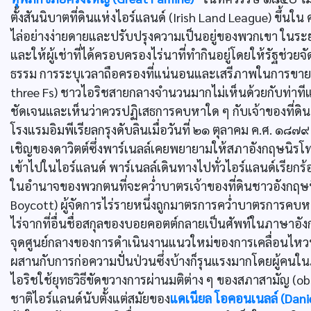
ตั้งสันนิบาตที่ดินแห่งไอร์แลนด์ (Irish Land League) ขึ้นใน 
ไล่อย่างง่ายดายและปรับปรุงความเป็นอยู่ของพวกเขา ในระยะ
และให้ผู้เช่าที่ได้ครอบครองไร่นาที่ทำกินอยู่โดยให้รัฐช่วยจัด
ธรรม การระบุเวลาถือครองที่แน่นอนและเสรีภาพในการขาย (fa
three Fs) ชาวไอริชสายกลางจำนวนมากไม่เห็นด้วยกับท่าทีแ
ชัดเจนและเห็นว่าควรปฏิเสธการคบหาใด ๆ กับเจ้าของที่ดินที่
โรงแรมอิมพีเรียลกรุงดับลินเมื่อวันที่ ๒๑ ตุลาคม ค.ศ. 
เชิญของดาวิตต์ซึ่งพาร์เนลล์เคยพยายามให้สภาอังกฤษนิ
เข้าไปในไอร์แลนด์ พาร์เนลล์เดินทางไปทั่วไอร์แลนด์เรียกร
ในอำนาจของพวกตนที่จะควํ่าบาตรเจ้าของที่ดินชาวอังกฤษที่
Boycott) ผู้จัดการไร่รายหนึ่งถูกมาตรการควํ่าบาตรการ
ไร่จากที่อื่นชื่อสกุลของบอยคอตต์กลายเป็นศัพท์ในภาษาอัง
จุดศูนย์กลางของการดำเนินงานแนวใหม่ของการเคลื่อนไหวทาง
ผสานกับการก่อความปั่นป่วนซึ่งบ้างก็รุนแรงมากโดยผู้ค
ไอริชใช้ยุทธวิธีขัดขวางการผ่านมติต่าง ๆ ของสภาสามัญ (obs
ชาติไอร์แลนด์นับตั้งแต่สมัยของ
แดเนียล โอคอนเนลล์ (Dani