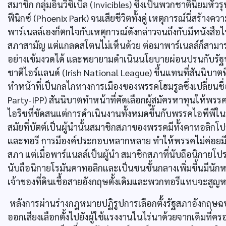
สมาชิก กลุ่มอินวิซิเบิล (Invicibles) ซึ่งเป็นพวกชาตินิยมห
ฟีนิกซ์ (Phoenix Park) จนเสียชีวิตทั้งคู่ เหตุการณ์นี่สร้
พาร์เนลล์เองก็ตกใจกับเหตุการณ์ดังกล่าวจนถึงกับมีหนังสื
สภาสามัญ แต่แกลดสโตนไม่เห็นด้วย ต่อมาพาร์เนลล์ก็สามา
อย่างเข้มงวดได้ และพยายามดำเนินนโยบายผ่อนปรนกับรัฐบา
ชาติไอร์แลนด์ (Irish National League) ขึ้นแทนที่สันนิบาตท
ทำหน้าที่เป็นกลไกทางการเมืองของพรรคโฮมรูลซึ่งเปลี่ยนชื
Party-IPP) สันนิบาตทำหน้าที่คัดเลือกผู้สมัครหาทุนให้พร
ไอริชที่ขัดสนแต่การดำเนินงานทั้งหมดขึ้นกับพรรคไอพีพีใ
สมัยที่บัตต์เป็นผู้นำนั้นสมาชิกสภาของพรรคมีทั้งคาทอลิกโป
และทอรี การมีองค์ประกอบหลากหลาย ทำให้พรรคไม่ค่อยม
สภา แต่เมื่อพาร์แนลล์เป็นผู้นำ สมาชิกสภาที่นับถือนิกาย
นับถือนิกายโรมันคาทอลิกและเป็นชนชั้นกลางเพิ่มขึ้นมีนั
เจ้าของที่ดินเชื้อสายอังกฤษตั้งเดิมและพวกทอรีแทบจะสู
หลังการผ่านร่างกฎหมายปฏิรูปการเลือกตั้งรัฐสภาอังกฤษฉบับ
ออกเสียงเลือกตั้งไปยังผู้ใช้แรงงานในไร่นาด้วยจากเดิมที่