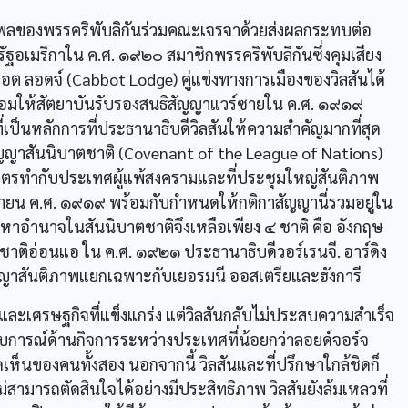
ิทธิพลของพรรคริพับลิกันร่วมคณะเจรจาด้วยส่งผลกระทบต่อ
อเมริกาใน ค.ศ. ๑๙๒๐ สมาชิกพรรคริพับลิกันซึ่งคุมเสียง
 ลอดจ์ (Cabbot Lodge) คู่แข่งทางการเมืองของวิลสันได้
อมให้สัตยาบันรับรองสนธิสัญญาแวร์ซายใน ค.ศ. ๑๙๑๙
ที่เป็นหลักการที่ประธานาธิบดีวิลสันให้ความสำคัญมากที่สุด
สัญญาสันนิบาตชาติ (Covenant of the League of Nations)
ธมิตรทำกับประเทศผู้แพ้สงครามและที่ประชุมใหญ่สันติภาพ
เมษายน ค.ศ. ๑๙๑๙ พร้อมกับกำหนดให้กติกาสัญญานี่รวมอยู่ใน
ศมหาอำนาจในสันนิบาตชาติจึงเหลือเพียง ๔ ชาติ คือ อังกฤษ
าตชาติอ่อนแอ ใน ค.ศ. ๑๙๒๑ ประธานาธิบดีวอร์เรนจี. ฮาร์ดิง
ญญาสันติภาพแยกเฉพาะกับเยอรมนี ออสเตรียและฮังการี
และเศรษฐกิจที่แข็งแกร่ง แต่วิลสันกลับไม่ประสบความสำเร็จ
บการณ์ด้านกิจการระหว่างประเทศที่น้อยกว่าลอยด์จอร์จ
ห็นของคนทั้งสอง นอกจากนี้ วิลสันและที่ปรึกษาใกล้ชิดก็
ม่สามารถตัดสินใจได้อย่างมีประสิทธิภาพ วิลสันยังล้มเหลวที่