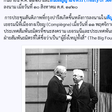
ลงนาม เมื่อวันที่ ๑๐ สิงหาคม ค.ศ. ๑๙๒๐
การประชุมสันติภาพที่กรุงปารีสเกิดขึ้นหลังการลงนามใน
สั
เยอรมนีที่เมืองกงเปียญ (Compiègne) เมื่อวันที่ ๑๑ พฤศจิ
ประเทศสัมพันธมิตรที่ชนะสงคราม เยอรมนีและประเทศพันธมิต
ฝ่ายสัมพันธมิตรที่ได้ชื่อว่าเป็น“ผู้ยิ่งใหญ่ทั้งสี่” (The Bi