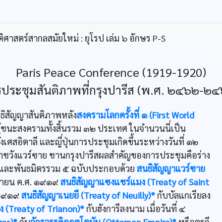
ิศาสตร์สากลสมัยใหม่ : ยุโรป เล่ม ๖ อักษร P-S
Paris Peace Conference (1919-1920)
ประชุมสันติภาพที่กรุงปารีส (พ.ศ. ๒๔๖๒-๒
นธิสัญญาสันติภาพหลัง
สงครามโลกครั้งที่ ๑ (First World
ู้ชนะสงครามทั้งสิ้นรวม ๓๒ ประเทศ ในจำนวนนี่เป็น
สอิตาลี และญี่ปุ่นการประชุมเกิดขึ้นระหว่างวันที่ ๑๒
ราชวังแวร์ซาย ชานกรุงปารีสผลสำคัญของการประชุมคือร่าง
ีและพันธมิตรรวม ๕ ฉบับประกอบด้วย
สนธิสัญญาแวร์ซาย
ถุนายน ค.ศ. ๑๙๑๙
สนธิสัญญาแซงแชร์แมง (Treaty of Saint
. ๑๙๑๙
สนธิสัญญาเนยยี (Treaty of Neuilly)*
กับบัลแกเรียลง
 (Treaty of Trianon)*
กับฮังการีลงนาม เมื่อวันที่ ๔
res)*
กับ
จักรวรรดิออตโตมัน (Ottoman Empire)*
หรือตุรกี