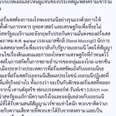
บบเปิดเผยและให้มีผู้แทนของประเทศผู้แพ้สงครามเข้าร่วม
พ
กฝรั่งเศสต้องการลงโทษเยอรมนีอย่างรุนแรงด้วยการให้
งด้านการทหาร ยุทธศาสตร์ และเศรษฐกิจเพื่อที่จะไม่
ห้สหรัฐอเมริกาและอังกฤษรับประกันความมั่นคงของฝรั่งเศส
ฤษภาคม ค.ศ. ๑๙๑๙ เรอเนมาสซีกลี (René Massigli) นักการ
่งเศสหลายครั้งเพื่อเจรจาลับกับรัฐบาลเยอรมนี โดยให้สัญญา
ื่อนไขเรื่องดินแดนและการลงโทษทางเศรษฐกิจที่กำหนดไว้
ั่งเศสในการสกัดกั้นการขยายอำนาจของกลุ่มแองโกล-แชกชัน
มืองระหว่างประเทศการที่ฝรั่งเศสขัดแย้งกับเยอรมนีจะ
ะที่ฝรั่งเศสกับเยอรมนีเสียผลประโยชน์ เยอรมนีปฏิเสธที่
ี่แท้จริงอย่างไร ทั้งเกรงว่า จะเป็นกับดักของฝรั่งเศสที่หลอก
ากนี้ เคานต์อุลริช ฟอนบรอคดอร์ฟ-รันท์เซา (Ulrich von
่าสหรัฐอเมริกามีความจริงใจและอะลุ้มอล่วยกับเยอรมนี
์ที่โด้รับตามสนธิสัญญาแวร์ซายเท่าใดนัก พวกเขาคิดว่าเก
พอกับความเสียหายที่พวกเขาได้รับจากสงคราม และเป็น