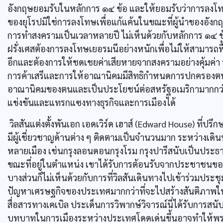
อังกฤษยอมรับในหลักการ ๑๔ ข้อ และให้ยอมรับว่าการลงโ
ของยุโรปมิใช่การลงโทษเพื่อแก้แค้นในขณะที่ผู้นำของอังก
การทำสงครามเป็นเวลาหลายปี ไม่เห็นด้วยกับหลักการ ๑๔ ข้อ
ฝรั่งเศสต้องการลงโทษเยอรมนีอย่างหนักเพื่อไม่ให้สามาร
อีกและต้องการให้ชดเชยค่าเสียหายจากสงครามอย่างคุ้มค่า นอ
การค้าเสรีและการให้อาณานิคมมีสิทธิกำหนดการปกครอง
อาณานิคมของตนและเป็นประโยชน์ต่อสหรัฐอเมริกามากกว่า
แข่งขันและแทรกแซงทางธุรกิจและการเมืองได้
วิลสันแต่งตั้งพันเอก เอดเวิร์ด เฮาส์ (Edward House) ที
มีผู้เชี่ยวชาญด้านต่าง ๆ ติดตามเป็นจำนวนมาก ระหว่างเดิ
หลายเมือง เช่นกรุงลอนดอนกรุงโรม กรุงปารีสนับเป็นประธ
ขณะที่อยู่ในตำแหน่ง เขาได้รับการต้อนรับจากประชาชนของปร
บางส่วนก็ไม่เห็นด้วยกับการที่วิลสันเดินทางไปเข้าร่วมประช
ปัญหาเศรษฐกิจของประเทศมากกว่าที่จะไปสร้างสันติภาพใ
สื่อสารทางเคเบิล ประเด็นการวิพากษ์วิจารณ์นี่ได้รับการสนั
บทบาทในการเมืองระหว่างประเทศโดดเด่นขึ้นอาจทำให้พร