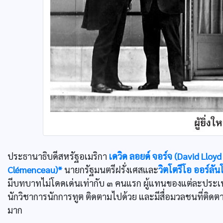
ประธานาธิบดีสหรัฐอเมริกา
เดวิด ลอยด์ จอร์จ (David Lloy
Clémenceau)*
นายกรัฐมนตรีฝรั่งเศสและ
วิตโตรีโอ ออร์ลัน
มีบทบาทไม่โดดเด่นเท่ากับ ๓ คนแรก ผู้แทนของแต่ละประเทศท
นักวิชาการนักการทูต ติดตามไปด้วย และมีสื่อมวลชนที่ต
มาก