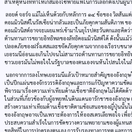
สาเหตุหนึ่งที่ทำให้เกสมองโซพ่ายแพ้ในการเลือกตั้งเป็นผู้
ลอยด์ จอร์จ แม้ไม่เห็นด้วยกับหลักการ ๑๔ ข้อของ วิลสันแต
คอมมิวนิสต์ในรัสเซียน่ากลัวและเป็นภัยคุกคามสันติภาพ ขอ
คอมมิวนิสต์อาจจะเผยแพร่เข้ามาในยุโรปตะวันตกและคิดว่า
ต้านทานการขยายอิทธิพลของลัทธิคอมมิวนิสต์ได้ ดังนั้นแม
ปลอดภัยของฝรั่งเศสและขจัดภัยคุกคามจากกองเรือรบขนาดใ
เยอรมนีอ่อนแอเกินไปจนไม่สามารถต้านทานการขยายอิทธิพลข
ชาวเยอรมันไม่พอใจในรัฐบาลของตนเองจนหันไปสนใจในลั
นอกจากการลงโทษเยอรมนีแล้วเป้าหมายสำคัญของอังกฤษใน
เป็นปึกแผ่นของจักรวรรดิอังกฤษและการแก้ปัญหาความขัดแย้งเร
พิจารณาเรื่องความเท่าเทียมด้านเชื้อชาติอังกฤษไม่ได้คัดด้าน
ในส่วนที่เกี่ยวข้องกับผู้อพยพในดินแดนอารักขาของอังกฤษ เ
สร้างความเท่าเทียมด้านเชื้อชาติตามข้อเสนอของญี่ปุ่นนั้
ของอังกฤษอาจเป็นเพราะต้องการให้ออสเตรเลียพอใจ เพื่อร
ประสบความสำเร็จในการขัดขวางความพยายามของผู้แทนสาธารณร
ขอสิทธิในการปกครองตนเอง การรับรองทางการทูต และการเป