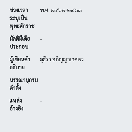
ช่วงเวลา
พ.ศ. ๒๔๖๒-๒๔๖๓
ระบุเป็น
พุทธศักราช
มัลติมีเดีย
-
ประกอบ
ผู้เขียนคำ
สุธีรา อภิญญาเวคพร
อธิบาย
บรรณานุกรม
คำตั้ง
แหล่ง
-
อ้างอิง