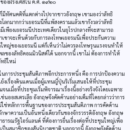
นำของฝรั่งเศสใน ค.ศ. ๑๙๒๐
่ก็มีทัศนคติที่แตกต่างไปจากชาวอังกฤษ เขามองว่าลัทธิ
งโลกมากกว่าเยอรมนีที่แพ้สงครามแล้วเขากังวลว่าลัทธิ
มีเพียงเยอรมนีประเทศเดียวในยุโรปกลางที่จะสามารถ
้ว่าเขาจะเห็นด้วยกับการลงโทษเยอรมนีเพื่อประกันความ
หญ่ของเยอรมนี แต่ก็เห็นว่าไม่ควรลงโทษรุนแรงจนทำให้
องลัทธิคอมมิวนิสต์ได้ นอกจากนี้ เขาไม่ ต้องการทำให้
ทธิใหม่
การประชุมสันติภาพอีกประการหนึ่ง คือ การปกป้องความ
ื่องดินแดนเมื่อผู้แทนญี่ปุ่นริเริ่มเสนอให้ที่ประชุม
จนเมื่อที่ประชุมเริ่มพิจารณาเรื่องนี้อย่างจริงจังโดยเฉพาะ
ช่นออสเตรเลีย อังกฤษจึงคัดค้านอย่างเต็มที่โดยกล่าวว่าการ
นไม่ใช่หลักการพื้นฐานของการประชุมสันติภาพ การคัดด้าน
ักษาความเป็นอันหนึ่งเดียวกันของจักรวรรดิอังกฤษ อังกฤษ
ัฐไอร์แลนด์ ที่ต้องการยื่นเรื่องต่อที่ประชุมใหญ่เพื่อ
็นสมาชิกของสันนิบาตชาติ นอกจากนี้ อังกฤษยังคัดด้าน