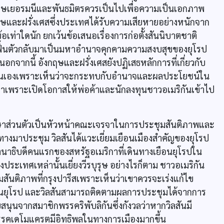
ทษเยอรมนีและพันธมิตรควรเป็นไปเพื่อความเป็นเอกภาพ
ฤษและฝรั่งเศสซึ่งประเทศได้รับความเสียหายอย่างหนักจาก
เท่าใดนัก ยกเว้นข้อเสนอเรื่องการก่อตั้งสันนิบาตชาติ
ถฟื้นตัวกลับมาเป็นมหาอำนาจคุกคามความสงบสุขของยุโรป
กจากนี้ อังกฤษและฝรั่งเศสยังปฏิเสธหลักการที่เกี่ยวกับ
ตนเองเพราะเห็นว่าจะกระทบกับอำนาจและผลประโยชน์ใน
เพราะเปิดโอกาสให้พ่อค้าและนักลงทุนชาวอเมริกันเข้าไป
่ปรึกษาส่วนตัวเป็นหัวหน้าคณะเจรจาในการประชุมสันติภาพและ
นทางมาประชุม วิลสันได้แวะเยี่ยมเยือนเมืองสำคัญของยุโรป
านาธิบดีคนแรกของสหรัฐอเมริกาที่เดินทางเยือนยุโรปใน
ะเทศเหล่านั้นเยี่ยงวีรบุรุษ อย่างไรก็ตาม ชาวอเมริกัน
ุมสันติภาพที่กรุงปารีสเพราะเห็นว่าเขาควรจะเร่งแก้ไข
นยุโรป และวิลสันสามารถติดตามผลการประชุมได้จากการ
บสนุนจากสมาชิกพรรคริพับลิกันซึ่งกังวลว่าหากวิลสันมี
รคเดโมแครตมีอิทธิพลในทางการเมืองมากขึ้น