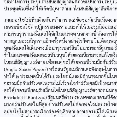
จะทำให้การประชุมร่างสนธิสัญญาสันติภาพเป็นการประชุมแ
ประชุมด้วยซึ่งทำให้เกิดปัญหาตามมาในสนธิสัญญาสันติภา
เกลมองโซไม่เห็นด้วยกับหลักการ ๑๔ ข้อของวิลสันเนื่องจา
เยอรมนีชดใช้ค่าปฏิกรรมสงครามและทำให้เยอรมนีอ่อนแอทั้
สามารถรุกรานฝรั่งเศสได้อีกในอนาคต นอกจากนี้ ต้องการใ
หากถูกเยอรมนีรุกรานอีกครั้งหนึ่ง อย่างไรก็ตาม ในเดือนพ
ทูตฝรั่งเศสได้เดินทางเยือนกรุงเบอร์ลินในนามของรัฐบาลฝรั
ว่าในอนาคตฝรั่งเศสจะสนับสนุนให้เยอรมนีสามารถแก้ไขเง
ในสนธิสัญญาแวร์ซาย เพียงแต่ ขอให้เยอรมนีร่วมมือกับฝร
(Anglo-Saxon Powers) หรือสหรัฐอเมริกาและอังกฤษในการเ
ทำให้ ๒ ประเทศนั้นได้รับประโยชน์และมีอำนาจมากขึ้นในขณ
จะร่วมมือกับฝรั่งเศสเพราะไม่ไว้วางใจว่าฝรั่งเศสมีเป้าหมายท
ล่อให้เยอรมนียอมรับเงื่อนไขในสนธิสัญญาแวร์ซายก่อนนอกจ
Brockdorff-Rantzau) รัฐมนตรีต่างประเทศของเยอรมนีคิดว
มากกว่าฝรั่งเศสในที่สุด ชาวฝรั่งเศสไม่ค่อยพอใจผลประโยชน
ลมองโซไม่สามารถเรียกร้องค่าเสียหายจากเยอรมนีได้เพียง