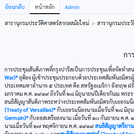
ย้อนกลับ
หน้าหลัก
Admin
สารานุกรมประวัติศาสตร์สากลสมัยใหม่
>
สารานุกรมประวัต
การ
การประชุมสันติภาพที่กรุงปารีสเป็นการประชุมเพื่อจัดทำส
War)*
ยุติลง ผู้เข้าประชุมประกอบด้วยประเทศสัมพันธมิตรผ
ประเทศมหาอำนาจ ๕ ประเทศ คือ สหรัฐอเมริกา อังกฤษ ฝรั่งเศ
มกราคม ค.ศ. ๑๙๑๙ ถึงวันที่ ๒๘ มิถุนายนปีเดียวกันณ พระ
สนธิสัญญาสันติภาพระหว่างประเทศสัมพันธมิตรกับเยอรมน
(Treaty of Versailles)*
กับเยอรมนีลงนามเมื่อวันที่ ๒๘ มิ
Germain)*
กับออสเตรียลงนาม เมื่อวันที่ ๑๐ กันยายน ค.ศ
นามเมื่อวันที่ ๒๗ พฤศจิกายน ค.ศ. ๑๙๑๙
สนธิสัญญาตรียานง
กันยายน ค.ศ. ๑๙๒๐ และ
สนธิสัญญาแซฟวร์ (Treaty of Sev