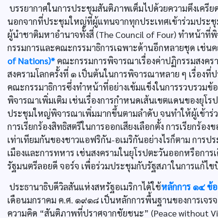
บรรยากาศในการประชุมสันติภาพเต็มไปด้วยความตึงเครีย
นอกจากที่ประชุมใหญ่ที่ผู้แทนจากทุกประเทศเข้าร่วมประชุม
ผู้นำชาติมหาอำนาจทั้งสี่ (The Council of Four) ทำหน้า
กรรมการและคณะกรรมาธิการเฉพาะด้านอีกหลายชุด เช่นคณ
of Nations)*
คณะกรรมการพิจารณาเรื่องค่าปฏิกรรมสงคราม
สงครามโลกครั้งที่ ๑ เป็นต้นในการพิจารณาหลาย ๆ เรื่อง
คณะกรรมาธิการซึ่งทำหน้าที่อย่างเข้มแข็งในการรวบรวมข้อ
พิจารณาเพิ่มเติม เช่นเรื่องการกำหนดเส้นเขตแดนของยุโร
ประชุมใหญ่พิจารณาเพิ่มมากขึ้นตามลำดับ จนทำให้ผู้เข้าร
การเรียกร้องสิทธิสตรีในการออกเสียงเลือกตั้ง การเรียกร้อ
เท่าเทียมกันของชาวแอฟริกัน-อเมริกันอย่างไรก็ตาม การประ
เมืองและการทหาร เช่นสงครามในยุโรปตะวันออกหรือการเ
รัฐมนตรีลอยดี จอร์จ เพื่อร่วมประชุมกับรัฐสภาในการแก้ไ
ประธานาธิบดีวิลสันแห่งสหรัฐอเมริกาได้ใช้
หลักการ ๑๔ ข้อ
เดือนมกราคม ค.ศ. ๑๙๑๘ เป็นหลักการพื้นฐานของการเจร
ความคิด “สันติภาพที่ปราศจากชัยชนะ” (Peace without Vic