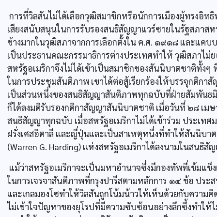
การที่วิลสันไม่ได้เลือกวุฒิสมาชิกหรือนักการเมืองผู้ทรงอ
เสียงสนับสนุนในการรับรองสนธิสัญญาแวร์ซายในรัฐสภาสหรัฐ
ข้างมากในวุฒิสภาจากการเลือกตั้งใน ค.ศ. ๑๙๑๘ และแคบบอต
เป็นประธานคณะกรรมาธิการต่างประเทศทำให้ วุฒิสภาไม่ย
สหรัฐอเมริกาจึงไม่ได้เข้าเป็นสมาชิกของสันนิบาตชาติทั้งๆ 
ในการประชุมสันติภาพ เขาได้ต่อสู้เรียกร้องให้บรรจุกติกา
เป็นส่วนหนึ่งของสนธิสัญญาสันติภาพทุกฉบับที่ฝ่ายสัมพัน
ก็ได้ลงมติรับรองกติกาสัญญาสันนิบาตชาติ เมื่อวันที่ ๒๘ 
สนธิสัญญาทุกฉบับ เมื่อสหรัฐอเมริกาไม่ได้เข้าร่วม ประเท
ฝรั่งเศสอิตาลี และญี่ปุ่นและเป็นสาเหตุหนึ่งที่ทำให้สันนิบ
(Warren G. Harding) แห่งสหรัฐอเมริกาได้ลงนามในสนธิสั
แม้ว่าสหรัฐอเมริกาจะเป็นมหาอำนาจซึ่งมีกองทัพที่เข้มแข็ง
ในการเจรจาสันติภาพที่กรุงปารีสตามหลักการ ๑๔ ข้อ ประส
และเกลมองโซทำให้วิลสันถูกโน้มน้าวให้เห็นด้วยกับความคิดเ
ไม่เข้าใจปัญหาของยุโรปที่มีความซับซ้อนอย่างลึกซึ้งทำให้ไ