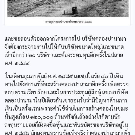
และขอถอนตัวออกจากโครงการไป บริษัทคลองปานามา
จึงต้องกระจายงานไปให้กับบริษัทขนาดใหญ่และขนาด
เล็กอีกกว่า ๒๐ บริษัท และต้องระดมทุนอีกครั้งในปลาย
ค.ศ. ๑๘๘๔
ในเดือนกุมภาพันธ์ ค.ศ. ๑๘๘๕ เลเซปในวัย ๘๐ ปี เดิน
ทางไปยังสถานที่ที่จะสร้างคลองปานามาอีกครั้ง เพื่อตรวจ
สอบความเรียบร้อย และในการประชุมผู้ถือหุ้นของบริษัท
คลองปานามาในปีเดียวกันเขายอมรับว่ามีปัญหาด้านการ
เงินเป็นครั้งแรกเพราะค่าใช้จ่ายในการสร้างคลองในขณะ
นั้นสูงเกือบ ๑๒๐,๐๐๐ ล้านฟรังก์แล้วอย่างไรก็ตามนัก
ลงทุนรายย่อยก็ยังคงชื้อหุ้นและพันธบัตรของบริษัทอยู่ใน
ค.ศ. ๑๘๘๖ นักลงทุนทราบข้อเท็จจริงว่าคลองปานามาเพิ่ง