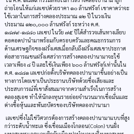
ถ่ายโอนให้แก่เลเซปด้วยราคา ๑๐ ล้านฟรังก์ เขาคาดว่าจะ
ใช้เวลาในการสร้างคลองประมาณ ๑๒ ปี ในวงเงิน
ประมาณ ๑๒๐,๐๐๐ ล้านฟรังก์ ระหว่าง ค.ศ.
๑๘๗๙-๑๘๘๐ เลเซป ในวัย ๗๕ ปีได้สำรวจเส้นทางเลียบ
คอคอดปานำมาพร้อมกับครอบครัวและคณะกรรมการ
ด้านเศรษฐกิจของฝรั่งเศสเมื่อกลับถึงฝรั่งเศสเขาประกาศ
ต่อสาธารณชนฝรั่งเศสว่าการสร้างคลองปานามาจะใช้
เวลาเพียง ๘ ปี และใช้เงินเพียง ๖๐๐ ล้านฟรังก์เท่านั้นใน
ค.ศ. ๑๘๘๑ เลเซปก่อตั้งบริษัทคลองปานามาขึ้นอย่างเป็น
ทางการโดยเขาเป็นประธานบริษัทด้วยชื่อเสียงและ
ประสบการณ์ที่เขาสั่งสมมาจากความสำเร็จในการสร้าง
คลองสุเอซ ทำให้นักลงทุนรายย่อยจำนวนมากเชื่อมั่นและ
ต่างชื้อหุ้นและพันธบัตรของบริษัทคลองปานามา
เลเซปซึ่งไม่ใช่วิศวกรต้องการสร้างคลองปานามาแบบที่สูง
กว่าระดับนํ้าทะเล ซึ่งเชื่อมเมืองโกลอน(Colon) บนฝั่ง
มหาสมุทรแอตแลนติกกับเมืองปานำมาบนฝั่งมหาสมุทร