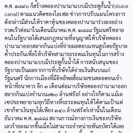
ค.ศ. ๑๘๙๐ ก็สร้างคลองปานามาแบบมีประตูกั้นนํ้า(sluice
canal) ตามแนวคิดของไอเฟล ข่าวการปรับแผนโครงการ
ดังกล่าวมีส่วนให้ราคาหุ้นของคลองปานามาร่วงลงอย่าง
รวดเร็วต่อมาในเดือนมีนาคม ค.ศ. ๑๘๘๘ รัฐมนตรีหลาย
คนในรัฐบาลได้เสนอกฎหมายที่อนุญาตให้บริษัทคลอง
ปานามาออกสลากกินแบ่งที่จ่ายผลตอบแทนสูงโดยรัฐบาล
คํ้าประกันเพื่อให้บริษัทสามารถระดมเงินทุนในการสร้าง
คลองปานามาแบบมีประตูกั้นนํ้าได้ การสนับสนุนของ
รัฐบาลเป็นผลจากการที่บริษัทได้จ่ายเงินสินบนแก่
รัฐมนตรี นักการเมืองที่มีอิทธิพลสื่อมวลชนตลอดจนเจ้า
หน้าที่ธนาคาร อีก ๓ เดือนต่อมาบริษัทคลองปานามาออก
สลากกินแบ่งจำนวน๗๒๐ ล้านฟรังก์ อย่างไรก็ตาม แม้เล
เซปจะพยายามทุกวิถีทางที่จะระดมทุนให้ได้ตามเป้าแต่
เขาก็หาเงินทุนได้เพียง ๓๔๐ ล้านฟรังก์เท่านั้นในเดือน
ธันวาคม ค.ศ. ๑๘๘๘ สถานการณ์ทางการเงินของบริษัท
เลวร้ายลงมากขึ้นเมื่อไม่สามารถจำหน่ายพันธบัตรได้เลย