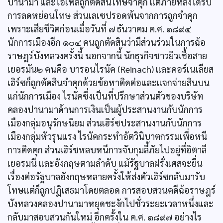
ปานามา และไอเฟลถูกตัดสินโทษจำคุก แต่ภายหลังได้รับ
การลดหย่อนโทษ ส่วนเลเซปรอดพ้นจากการถูกจำคุก
เพราะเสียชีวิตก่อนเมื่อวันที่ ๗ ธันวาคม ค.ศ. ๑๘๙๔
นักการเมืองอีก ๑๐๔ คนถูกตัดสินว่ามีส่วนร่วมในการฉ้อ
ราษฎร์บังหลวงครั้งนี้ นอกจากนี้ นักธุรกิจชาวยิวเชื้อสาย
เยอรมัน๒ คนคือ บารอนไรนัค (Reinach) และคอร์เนเลียส
เฮิร์ซก็ถูกตัดสินจำคุกด้วยข้อหาติดต่อและแจกจ่ายสินบน
แก่นักการเมือง ไรนัคซึ่งเป็นที่ปรึกษาส่วนตัวของบริษัท
คลองปานามาด้านการเงินเป็นผู้ประสานงานกับนักการ
เมืองกลุ่มอนุรักษนิยม ส่วนเฮิร์ซประสานงานกับนักการ
เมืองกลุ่มหัวรุนแรง ไรนัคกระทำอัตวินิบาตกรรมเพื่อหนี
การติดคุก ส่วนเฮิร์ชหลบหนีการจับกุมลี้ภัยไปอยู่ที่อิตาลี
เยอรมนี และอังกฤษตามลำดับ แม้รัฐบาลฝรั่งเศสจะยื่น
เรื่องต่อรัฐบาลอังกฤษหลายครั้งให้ส่งตัวเฮิร์ซกลับมารับ
โทษแต่ก็ถูกปฏิเสธมาโดยตลอด การสอบสวนคดีฉ้อราษฎร์
บังหลวงคลองปานามาหยุดชะงักไปชั่วระยะเวลาหนึ่งและ
กลับมาสอบสวนกันใหม่ อีกครั้งใน ค.ศ. ๑๘๙๗ อย่างไร