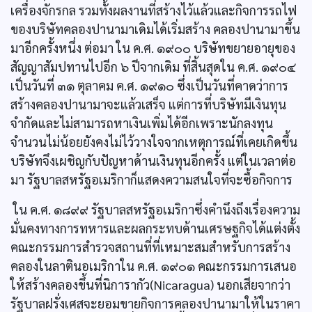
เครื่องจักรกล รวมทั้งผลงานที่สร้างไว้แล้วและกิจการรถไฟ
ของบริษัทคลองปานามาเดิมได้เริ่มสร้าง คลองปานามาขึ้น
มาอีกครั้งหนึ่ง ต่อมา ใน ค.ศ. ๑๙๐๐ บริษัทขยายอายุของ
สัญญาสัมปทานไปอีก ๖ ปีจากเดิม ที่สิ้นสุดใน ค.ศ. ๑๙๐๔
เป็นวันที่ ๓๑ ตุลาคม ค.ศ. ๑๙๑๐ ซึ่งเป็นวันที่คาดว่าการ
สร้างคลองปานามาจะแล้วเสร็จ แต่การที่บริษัทมีเงินทุน
จำกัดและไม่สามารถหาเงินเพิ่มได้อีกเพราะนักลงทุน
จำนวนไม่น้อยยังคงไม่ไว้วางใจจากเหตุการณ์ที่เคยเกิดขึ้น
บริษัทจึงเผชิญกับปัญหาด้านเงินทุนอีกครั้ง แต่ในเวลาต่อ
มา รัฐบาลสหรัฐอเมริกาก็แสดงความสนใจที่จะซื้อกิจการ
ใน ค.ศ. ๑๘๙๙ รัฐบาลสหรัฐอเมริกาซึ่งคำนึงถึงเรื่องความ
มั่นคงทางการทหารและผลกระทบด้านเศรษฐกิจได้แต่งตั้ง
คณะกรรมการสำรวจสถานที่ที่เหมาะสมสำหรับการสร้าง
คลองในลาตินอเมริกาใน ค.ศ. ๑๙๐๑ คณะกรรมการเสนอ
ให้สร้างคลองขึ้นที่นิการากัว(Nicaragua) นอกเสียจากว่า
รัฐบาลฝรั่งเศสจะยอมขายกิจการคลองปานามาให้ในราคา