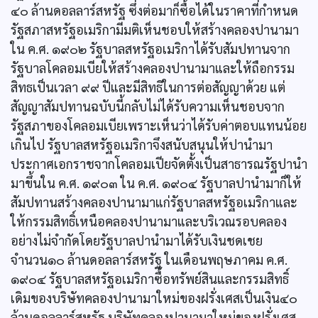
๔๐ ล้านดอลลาร์สหรัฐ ซึ่งต่อมาก็ซื้อได้ในราคาที่กำหนด
รัฐสภาสหรัฐอเมริกามีมติเห็นชอบให้สร้างคลองปานามา
ใน ค.ศ. ๑๙๐๒ รัฐบาลสหรัฐอเมริกาได้รับสัมปทานจาก
รัฐบาลโคลอมเบียให้สร้างคลองปานามาและให้ถือกรรม
สิทธเป็นเวลา ๙๙ ปีและมีสิทธิในการต่อสัญญาด้วย แต่
สัญญาสัมปทานฉบับนี้กลับไม่ได้รับความเห็นชอบจาก
รัฐสภาของโคลอมเบียเพราะเห็นว่าได้รับค่าตอบแทนน้อย
เกินไป รัฐบาลสหรัฐอเมริกาจึงสนับสนุนให้ปานำมา
ประกาศเอกราชจากโคลอมเปียจัดตั้งเป็นสาธารณรัฐปานำ
มาขึ้นใน ค.ศ. ๑๙๐๓ ใน ค.ศ. ๑๙๐๔ รัฐบาลปานำมาก็ให้
สัมปทานสร้างคลองปานามาแก่รัฐบาลสหรัฐอเมริกาและ
ให้กรรมสิทธิ์เหนือคลองปานามาและบริเวณรอบคลอง
อย่างไม่จำกัดโดยรัฐบาลปานำมาได้รับเงินชดเชย
จำนวน๑๐ ล้านดอลลาร์สหรัฐ ในเดือนพฤษภาคม ค.ศ.
๑๙๐๔ รัฐบาลสหรัฐอเมริกาซื้อทรัพย์สินและกรรมสิทธิ์
เดิมของบริษัทคลองปานามาใหม่ของฝรั่งเศสเป็นเงิน๔๐
ล้านดอลลาร์สหรัฐ บริษัทคลองปานามาใหม่ของฝรั่งเศส