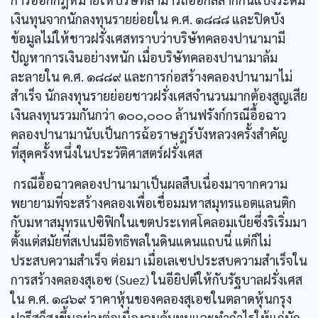
เงินทุนจากนักลงทุนรายย่อยใน ค.ศ. ๑๘๘๘ และปิดบัง
ข้อมูลไม่ให้ชาวฝรั่งเศสทราบว่าบริษัทคลองปานามามี
ปัญหาการเงินอย่างหนัก เมื่อบริษัทคลองปานามาล้ม
ละลายใน ค.ศ. ๑๘๘๙ และการก่อสร้างคลองปานามาไม่
สำเร็จ นักลงทุนรายย่อยชาวฝรั่งเศสจำนวนมากต้องสูญเสีย
เงินลงทุนรวมกันกว่า ๑๐๐,๐๐๐ ล้านฟรังก์กรณีอื้อฉาว
คลองปานามานับเป็นการฉ้อราษฎร์บังหลวงครั้งสำคัญ
ที่สุดครั้งหนึ่งในประวัติศาสตร์ฝรั่งเศส
กรณีอื้อฉาวคลองปานามาเป็นผลสืบเนื่องมาจากความ
พยายามที่จะสร้างคลองเพื่อเชื่อมมหาสมุทรแอตแลนติก
กับมหาสมุทรแปซิฟิกในเขตประเทศโคลอมเบียซึ่งริเริ่มมา
ตั้งแต่สมัยที่สเปนมีอิทธิพลในดินแดนแถบนี่ แต่ก็ไม่
ประสบความสำเร็จ ต่อมา เมื่อเลเซปประสบความสำเร็จใน
การสร้างคลองสุเอซ (Suez) ในอียิปต์ให้กับรัฐบาลฝรั่งเศส
ใน ค.ศ. ๑๘๖๙ ราคาหุ้นของคลองสุเอซในตลาดหุ้นกรุง
ปารีสก็สูงขึ้นอย่างต่อเนื่องจนคุ้มทุนและทำกำไรให้แก่นัก