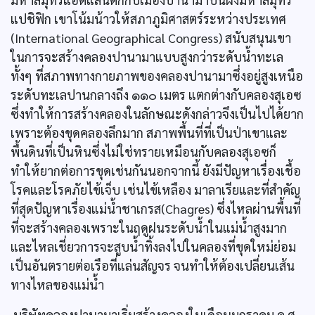
แปชิฟิก เขาโน้มน้าวให้สภาภูมิศาสตร์ระหว่างประเทศ
(International Geographical Congress) สนับสนุนเขา
ในการจะสร้างคลองปานามาแบบสูงกว่าระดับนํ้าทะเล
ทั้งๆ ที่สภาพทางกายภาพของคลองปานามาซึ่งอยู่สูงเหนือ
ระดับทะเลปานกลางถึง ๑๑๐ เมตร แตกต่างกับคลองสุเอซ
ซึ่งทำให้การสร้างคลองในลักษณะดังกล่าวจึงเป็นไปได้ยาก
เพราะต้องขุดคลองลึกมาก สภาพพื้นที่ที่เป็นป่าเขาและ
พื้นดินที่เป็นหินซึ่งไม่ใช่ทรายเหมือนกับคลองสุเอซก็
ทำให้ยากต่อการขุดเช่นกันนอกจากนี้ ยังมีปัญหาเรื่องเชื้อ
โรคและโรคภัยไข้เจ็บ เช่นไข้เหลือง มาลาเรียและที่สำคัญ
ที่สุดปัญหาเรื่องแม่น้ำชาเกรส(Chagres) ซึ่งไหลผ่านพื้นที่
ที่จะสร้างคลองเพราะในฤดูฝนระดับน้ำในแม่นํ้าสูงมาก
และไหลเชี่ยวการจะสูบนํ้าทิ้งลงไปในคลองที่ขุดใหม่ย่อม
เป็นอันตรายต่อเรือที่แล่นสัญจร จนทำให้ต้องเปลี่ยนเส้น
ทางไหลของแม่นํ้า
บริษัทคลองปานามาเริ่มสร้างคลองในเดือนมกราคม ค.ศ.