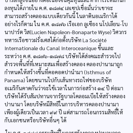
ลงทุนได้ภายใน ค.ศ. ๑๘๗๔ เลเซปเชื่อมั่นว่าเขาจะ
สามารถสร้างคลองแบบเดียวกันนี้ ในลาตินอเมริกาได้
อย่างไรก็ตาม ใน ค.ศ. ๑๘๗๖ เรือเอก ลูเซียง นโปเลียน-โบ
นาปาร์ต วิส(Lucien Napoleon-Bonaparte Wyse) วิศวกร
ทหารเรือชาวฝรั่งเศสได้ก่อตั้งบริษัท La Société
Internationale du Canal Interoceanique ขึ้นและ
ระหว่าง ค.ศ. ๑๘๗๖-๑๘๗๘ บริษัทได้ส่งคณะสำรวจไป
สำรวจพื้นที่ที่เหมาะสมเพื่อสร้างคลอง คลองปานามาถูก
กำหนดให้สร้างขึ้นที่คอคอดปานำมา (Isthmus of
Panama) โดยขนานไปกับเส้นทางรถไฟของบริษัท
อเมริกันคาดกันว่าจะใช้เวลาในการก่อสร้าง ๑๔ ปี ต่อมา
บริษัทได้รับสัมปทานจากรัฐบาลโคลอมเบียให้สร้างคลอง
ปานามา โดยบริษัทมีสิทธิในการบริหารคลองปานามา
เพียงผู้เดียวเป็นเวลา ๙๙ ปี แต่สามารถโอนกรรมสิทธิ์ให้
กับเอกชนหรือบริษัทอื่นๆ ได้
ใน ค.ศ. ๑๘๗๙ กรรมสิทธิ์ในการสร้างคลองปานามาถูก