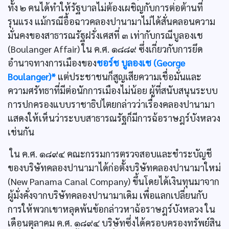
ทั้ง ๒ คนได้ทำให้รัฐบาลไม่ต้องเผชิญกับการต่อต้านที่
รุนแรง แม้กรณีอื้อฉาวคลองปานามาไม่ได้สั่นคลอนความ
มั่นคงของสาธารณรัฐฝรั่งเศสที่ ๓ เท่ากับกรณีบูลองเช
(Boulanger Affair) ใน ค.ศ. ๑๘๘๙ ซึ่งเกี่ยวกับการยึด
อำนาจทางการเมืองของ
ชอร์ช บูลองเช (George
Boulanger)*
แต่ประชาชนก็สูญเสียความเชื่อมั่นและ
ความศรัทธาที่มีต่อนักการเมืองไม่น้อย ผู้ที่สนับสนุนระบบ
การปกครองแบบราชาธิปไตยกล่าวว่าเรื่องคลองปานามา
แสดงให้เห็นว่าระบบสาธารณรัฐก็มีการฉ้อราษฎร์บังหลวง
เช่นกัน
ใน ค.ศ. ๑๘๙๔ คณะกรรมการตรวจสอบและชำระบัญชี
ของบริษัทคลองปานามาได้ก่อตั้งบริษัทคลองปานามาใหม่
(New Panama Canal Company) ขึ้นโดยได้เงินทุนมาจาก
ผู้มั่งคั่งจากบริษัทคลองปานามาเดิม เพื่อแลกเปลี่ยนกับ
การให้พวกเขาหลุดพ้นข้อกล่าวหาฉ้อราษฎร์บังหลวง ใน
เดือนตุลาคม ค.ศ. ๑๘๙๔ บริษัทซึ่งได้ครอบครองทรัพย์สิน