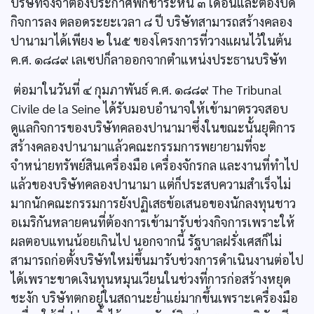
บริษัทจึงจำต้องประกาศพักชำระหนี้ ๓ เดือนและต้องปิด
กิจการลง ตลอดระยะเวลา ๘ ปี บริษัทสามารถสร้างคลอง
ปานามาได้เพียง ๒ ใน๕ ของโครงการที่วางแผนไว้ในต้น
ค.ศ. ๑๘๘๙ เลเซปก็ลาออกจากตำแหน่งประธานบริษัท
ต่อมาในวันที่ ๔ กุมภาพันธ์ ค.ศ. ๑๘๘๙ The Tribunal
Civile de la Seine ได้รับมอบอำนาจให้เข้ามาตรวจสอบ
ดูแลกิจการของบริษัทคลองปานามาซึ่งในขณะนั้นยุติการ
สร้างคลองปานามาแล้วคณะกรรมการพยายามที่จะ
จำหน่ายทรัพย์สินเครื่องมือ เครื่องจักรกล และงานที่ทำไป
แล้วของบริษัทคลองปานามา แต่ก็ประสบความสำเร็จไม่
มากนักคณะกรรมการยังปฏิเสธข้อเสนอของนักลงทุนชาว
อเมริกันหลายคนที่ต้องการเข้ามารับช่วงกิจการเพราะให้
ผลตอบแทนน้อยเกินไป นอกจากนี้ รัฐบาลฝรั่งเศสก็ไม่
สามารถก่อตั้งบริษัทใหม่ขึ้นมารับช่วงการดำเนินงานต่อไป
ได้เพราะขาดเงินทุนหมุนเวียนในช่วงที่การก่อสร้างหยุด
ชะงัก บริษัทตกอยู่ในสถานะยํ่าแย่มากขึ้นเพราะเครื่องมือ