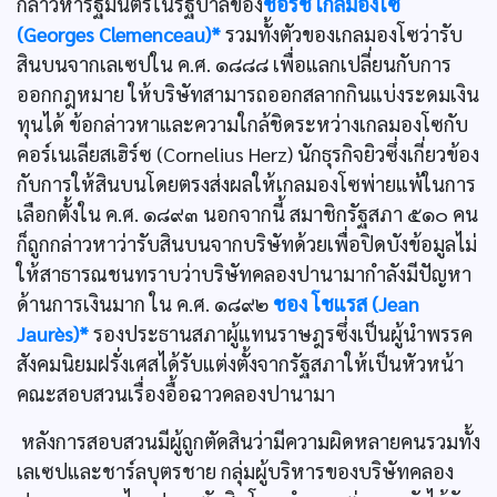
กล่าวหารัฐมนตรีในรัฐบาลของ
ชอร์ช เกลมองโซ
(Georges Clemenceau)*
รวมทั้งตัวของเกลมองโซว่ารับ
สินบนจากเลเซปใน ค.ศ. ๑๘๘๘ เพื่อแลกเปลี่ยนกับการ
ออกกฎหมาย ให้บริษัทสามารถออกสลากกินแบ่งระดมเงิน
ทุนได้ ข้อกล่าวหาและความใกล้ชิดระหว่างเกลมองโซกับ
คอร์เนเลียสเฮิร์ซ (Cornelius Herz) นักธุรกิจยิวซึ่งเกี่ยวข้อง
กับการให้สินบนโดยตรงส่งผลให้เกลมองโซพ่ายแพ้ในการ
เลือกตั้งใน ค.ศ. ๑๘๙๓ นอกจากนี้ สมาชิกรัฐสภา ๕๑๐ คน
ก็ถูกกล่าวหาว่ารับสินบนจากบริษัทด้วยเพื่อปิดบังข้อมูลไม่
ให้สาธารณชนทราบว่าบริษัทคลองปานามากำลังมีปัญหา
ด้านการเงินมาก ใน ค.ศ. ๑๘๙๒
ชอง โชแรส (Jean
Jaurès)*
รองประธานสภาผู้แทนราษฎรซึ่งเป็นผู้นำพรรค
สังคมนิยมฝรั่งเศสได้รับแต่งตั้งจากรัฐสภาให้เป็นหัวหน้า
คณะสอบสวนเรื่องอื้อฉาวคลองปานามา
หลังการสอบสวนมีผู้ถูกตัดสินว่ามีความผิดหลายคนรวมทั้ง
เลเซปและชาร์ลบุตรชาย กลุ่มผู้บริหารของบริษัทคลอง