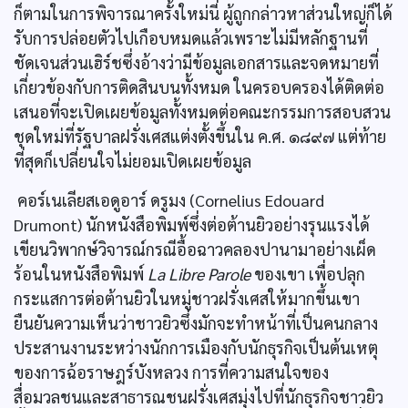
ก็ตามในการพิจารณาครั้งใหม่นี่ ผู้ถูกกล่าวหาส่วนใหญ่ก็ได้
รับการปล่อยตัวไปเกือบหมดแล้วเพราะไม่มีหลักฐานที่
ชัดเจนส่วนเฮิร์ชซึ่งอ้างว่ามีข้อมูลเอกสารและจดหมายที่
เกี่ยวข้องกับการติดสินบนทั้งหมด ในครอบครองได้ติดต่อ
เสนอที่จะเปิดเผยข้อมูลทั้งหมดต่อคณะกรรมการสอบสวน
ชุดใหม่ที่รัฐบาลฝรั่งเศสแต่งตั้งขึ้นใน ค.ศ. ๑๘๙๗ แต่ท้าย
ที่สุดก็เปลี่ยนใจไม่ยอมเปิดเผยข้อมูล
คอร์เนเลียสเอดูอาร์ ดรูมง (Cornelius Edouard
Drumont) นักหนังสือพิมพ์ซึ่งต่อต้านยิวอย่างรุนแรงได้
เขียนวิพากษ์วิจารณ์กรณีอื้อฉาวคลองปานามาอย่างเผ็ด
ร้อนในหนังสือพิมพ์
La Libre Parole
ของเขา เพื่อปลุก
กระแสการต่อต้านยิวในหมู่ชาวฝรั่งเศสให้มากขึ้นเขา
ยืนยันความเห็นว่าชาวยิวซึ่งมักจะทำหน้าที่เป็นคนกลาง
ประสานงานระหว่างนักการเมืองกับนักธุรกิจเป็นต้นเหตุ
ของการฉ้อราษฎร์บังหลวง การที่ความสนใจของ
สื่อมวลชนและสาธารณชนฝรั่งเศสมุ่งไปที่นักธุรกิจชาวยิว