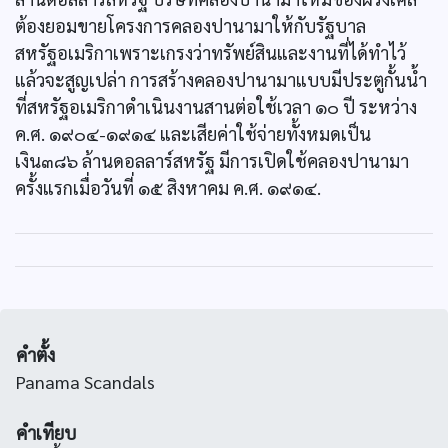
ต้องยอมขายโครงการคลองปานามาให้กับรัฐบาล
สหรัฐอเมริกาเพราะเกรงว่าทรัพย์สินและงานที่ได้ทำไว้
แล้วจะสูญเปล่า การสร้างคลองปานามาแบบมีประตูกั้นน้ำ
ที่สหรัฐอเมริกาดำเนินงานสานต่อใช้เวลา ๑๐ ปี ระหว่าง
ค.ศ. ๑๙๐๔-๑๙๑๔ และเสียค่าใช้จ่ายทั้งหมดเป็น
เงิน๓๘๖ ล้านดอลลาร์สหรัฐ มีการเปิดใช้คลองปานามา
ครั้งแรกเมื่อวันที่ ๑๕ สิงหาคม ค.ศ. ๑๙๑๔.
คำตั้ง
Panama Scandals
คำเทียบ