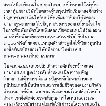
สร้างไปได้เพียง ๑ ใน๕ ของโครงการที่กำหนดไว้เท่านั้น
ราคาหุ้นของบริษัทในตลาดหุ้นกรุงปารีสเริ่มตกลง ซึ่งสร้าง
ปัญหาทางการเงินให้กับบริษัทเพิ่มมากขึนบริษัทคลอง
ปานามาพยายามแก้ไขปัญหาด้วยการยอมเปลี่ยนเงื่อนไข
ในการซื้อพันธบัตรโดยเพิ่มดอกเบี้ยตอบแทนให้ร้อยละ ๖
และรับซื้อพันธบัตรราคา ๔๐๐-๔๖๐ ฟรังก์ คืนในราคา
๑,๐๐๐ ฟรังก์ ผลตอบแทนสูงดังกล่าวจูงใจให้นักลงทุนหัน
มาซื้อพันธบัตรของบริษัทที่ออกมาในช่วง ค.ศ.
๑๘๘๖-๑๘๘๘ เป็นจำนวนมาก
ใน ค.ศ. ๑๘๘๗ เลเซปล้มเลิกความคิดที่จะสร้างคลอง
ปานามาแบบสูงกว่าระดับนํ้าทะเล เนื่องจากเผชิญ
วิกฤตการณ์ด้านการเงินและปัญหาที่เกิดจากลักษณะ
ภูมิประเทศที่เป็นป่าเขาและการเสียชีวิตของคนงานผิวดำ
จำนวนมากที่นำมาจากอาณานิคมของฝรั่งเศสด้วยโรคภัย
ต่าง ๆ เขาจึงติดต่อเจรจากับกุสตาฟ ไอเฟล (Gustave
Eiffel) วิศวกรผู้สร้างหอไอเฟลให้เข้าร่วมโครงการและใน