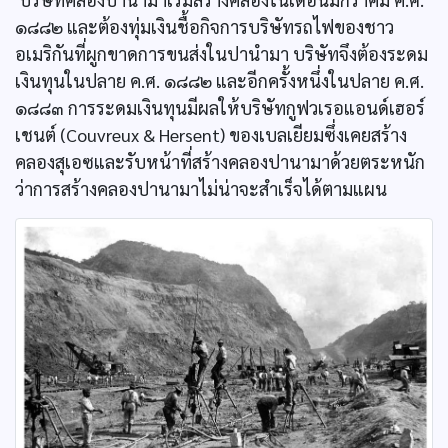
๑๘๘๒ และต้องทุ่มเงินชื้อกิจการบริษัทรถไฟของชาว
อเมริกันที่ผูกขาดการขนส่งในปานำมา บริษัทจึงต้องระดม
เงินทุนในปลาย ค.ศ. ๑๘๘๒ และอีกครั้งหนึ่งในปลาย ค.ศ.
๑๘๘๓ การระดมเงินทุนมีผลให้บริษัทกูฟวเรอแอนด์เฮอร์
เชนต์ (Couvreux & Hersent) ของเบลเยียมซึ่งเคยสร้าง
คลองสุเอซและรับหน้าที่สร้างคลองปานามาด้วยตระหนัก
ว่าการสร้างคลองปานามาไม่น่าจะสำเร็จได้ตามแผน