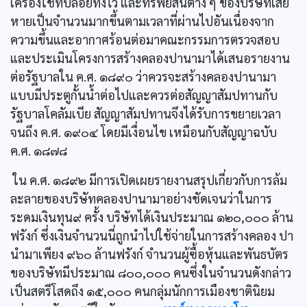
เครื่องใช้ที่ปล่อยทิ้งไว้ และทรัพย์สินต่าง ๆ ของบริษัทเสีย
หายเป็นจำนวนมากขึ้นตามเวลาที่ผ่านไปอันเนื่องจาก
ความขึ้นและอากาศร้อนต่อมาคณะกรรมการตรวจสอบ
และประเมินโครงการสร้างคลองปานามาได้เสนอรายงาน
ต่อรัฐบาลใน ค.ศ. ๑๘๙๐ ว่าควรจะสร้างคลองปานามา
แบบมีประตูกั้นน้ำต่อไปและควรต่อสัญญาสัมปทานกับ
รัฐบาลโคลัมเบีย สัญญาสัมปทานจึงได้รับการขยายเวลา
จนถึง ค.ศ. ๑๙๐๔ โดยมีเงื่อนไข เหมือนกับสัญญาฉบับ
ค.ศ. ๑๘๗๘
ใน ค.ศ. ๑๘๙๒ มีการเปิดเผยรายงานสรุปเกี่ยวกับการล้ม
ละลายของบริษัทคลองปานามาอย่างชัดเจนว่าในการ
ระดมเงินทุน๙ ครั้ง บริษัทได้เงินประมาณ ๑๒๐,๐๐๐ ล้าน
ฟรังก์ ซึ่งเงินจำนวนนี่ถูกนำไปใช้จ่ายในการสร้างคลอง ปา
นำมาเพียง ๙๖๐ ล้านฟรังก์ จำนวนผู้ซื้อหุ้นและพันธบัตร
ของบริษัทมีประมาณ ๘๐๐,๐๐๐ คนซึ่งในจำนวนดังกล่าว
เป็นสตรีโสดถึง ๑๕,๐๐๐ คนกลุ่มนักการเมืองชาตินิยม