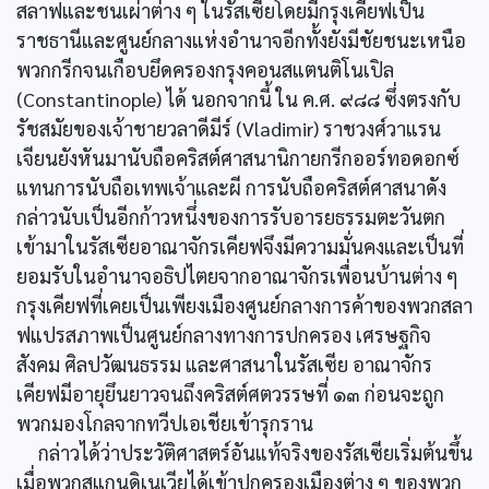
สลาฟและชนเผ่าต่าง ๆ ในรัสเซียโดยมีกรุงเคียฟเป็น
ราชธานีและศูนย์กลางแห่งอำนาจอีกทั้งยังมีชัยชนะเหนือ
พวกกรีกจนเกือบยึดครองกรุงคอนสแตนติโนเปิล
(Constantinople) ได้ นอกจากนี้ ใน ค.ศ. ๙๘๘ ซึ่งตรงกับ
รัชสมัยของเจ้าชายวลาดีมีร์ (Vladimir) ราชวงศ์วาแรน
เจียนยังหันมานับถือคริสต์ศาสนานิกายกรีกออร์ทอดอกซ์
แทนการนับถือเทพเจ้าและผี การนับถือคริสต์ศาสนาดัง
กล่าวนับเป็นอีกก้าวหนึ่งของการรับอารยธรรมตะวันตก
เข้ามาในรัสเซียอาณาจักรเคียฟจึงมีความมั่นคงและเป็นที่
ยอมรับในอำนาจอธิปไตยจากอาณาจักรเพื่อนบ้านต่าง ๆ
กรุงเคียฟที่เคยเป็นเพียงเมืองศูนย์กลางการค้าของพวกสลา
ฟแปรสภาพเป็นศูนย์กลางทางการปกครอง เศรษฐกิจ
สังคม ศิลปวัฒนธรรม และศาสนาในรัสเซีย อาณาจักร
เคียฟมีอายุยึนยาวจนถึงคริสต์ศตวรรษที่ ๑๓ ก่อนจะถูก
พวกมองโกลจากทวีปเอเชียเข้ารุกราน
กล่าวได้ว่าประวัติศาสตร์อันแท้จริงของรัสเซียเริ่มต้นขึ้น
เมื่อพวกสแกนดิเนเวียได้เข้าปกครองเมืองต่าง ๆ ของพวก