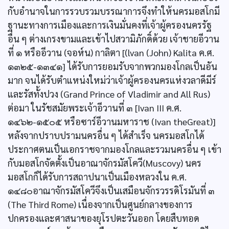
กับอำนาจในการรวบรวมบรรณาการจึงทำให้นครมอสโกมี
ฐานะทางการเมืองและการเงินมั่นคงที่เจ้าผู้ครองนครรัฐ
อื่น ๆ ต่างเกรงขามและเข้าไปสวามิภักดิ์ด้วย เจ้าชายอีวาน
ที่ ๑ หรืออีวาน (จอห์น) กาลิตา [(lvan (John) Kalita ค.ศ.
๑๓๒๕-๑๓๔๑] ได้รับการยอมรับจากพวกมองโกลเป็นอัน
มาก จนได้รับตำแหน่งใหม่ว่าเจ้าผู้ครองนครแห่งวลาดีมีร์
และรัสทั้งปวง (Grand Prince of Vladimir and All Rus)
ต่อมา ในรัชสมัยพระเจ้าอีวานที่ ๓ [Ivan III ค.ศ.
๑๔๖๒-๑๕๐๕ หรือซาร์อีวานมหาราช (Ivan theGreat)]
หลังจากปราบปรามนครอื่น ๆ ได้สำเร็จ นครมอสโกได้
ประกาศตนเป็นเอกราชจากมองโกลและรวมนครอื่น ๆ เข้า
กับมอสโกจัดตั้งเป็นอาณาจักรมัสโควี(Muscovy) นคร
มอสโกก็ได้รับการสถาปนาเป็นเมืองหลวงใน ค.ศ.
๑๔๘๐อาณาจักรมัสโควีจึงเป็นเสมือนจักรวรรดิโรมันที่ ๓
(The Third Rome) เนื่องจากเป็นศูนย์กลางของการ
ปกครองและศาสนาของยุโรปตะวันออก โดยสืบทอด