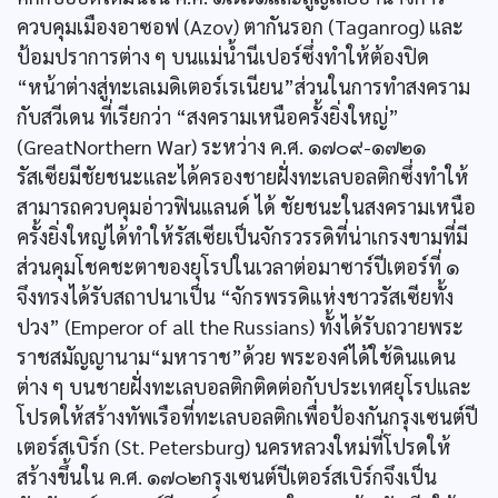
ควบคุมเมืองอาซอฟ (Azov) ตากันรอก (Taganrog) และ
ป้อมปราการต่าง ๆ บนแม่น้ำนีเปอร์ซึ่งทำให้ต้องปิด
“หน้าต่างสู่ทะเลเมดิเตอร์เรเนียน”ส่วนในการทำสงคราม
กับสวีเดน ที่เรียกว่า “สงครามเหนือครั้งยิ่งใหญ่”
(GreatNorthern War) ระหว่าง ค.ศ. ๑๗๐๙-๑๗๒๑
รัสเซียมีชัยชนะและได้ครองชายฝั่งทะเลบอลติกซึ่งทำให้
สามารถควบคุมอ่าวฟินแลนด์ ได้ ชัยชนะในสงครามเหนือ
ครั้งยิ่งใหญ่ได้ทำให้รัสเซียเป็นจักรวรรดิที่น่าเกรงขามที่มี
ส่วนคุมโชคชะตาของยุโรปในเวลาต่อมาซาร์ปีเตอร์ที่ ๑
จึงทรงได้รับสถาปนาเป็น “จักรพรรดิแห่งชาวรัสเซียทั้ง
ปวง” (Emperor of all the Russians) ทั้งได้รับถวายพระ
ราชสมัญญานาม“มหาราช”ด้วย พระองค์ได้ใช้ดินแดน
ต่าง ๆ บนชายฝั่งทะเลบอลติกติดต่อกับประเทศยุโรปและ
โปรดให้สร้างทัพเรือที่ทะเลบอลติกเพื่อป้องกันกรุงเซนต์ปี
เตอร์สเบิร์ก (St. Petersburg) นครหลวงใหม่ที่โปรดให้
สร้างขึ้นใน ค.ศ. ๑๗๐๒กรุงเซนต์ปีเตอร์สเบิร์กจึงเป็น