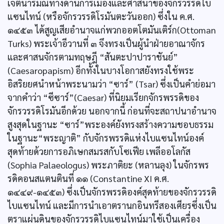
เจตนารมณ์ทางด้านการเมืองและศาสนาของจักรวรรดิไบ
แซนไทน์ (หรือจักรวรรดิโรมันตะวันออก) ซึ่งใน ค.ศ.
๑๔๕๓ ได้สูญเสียอำนาจแก่พวกออตโตมันเติร์ก(Ottoman
Turks) พระเจ้าอีวานที่ ๓ จึงทรงเป็นผู้นำฝ่ายอาณาจักร
และศาสนจักรตามทฤษฎี “สันตะปาปาราชันย์”
(Caesaropapism) อีกทั้งในบางโอกาสยังทรงใช้พระ
อิสริยยศนำหน้าพระนามว่า “ซาร์” (Tsar) ซึ่งเป็นคำย่อมา
จากคำว่า “ซีซาร์”(Caesar) ที่นิยมเรียกจักรพรรดิของ
จักรวรรดิโรมันอีกด้วย นอกจากนี้ ก่อนที่จะสถาปนาอำนาจ
สูงสุดในฐานะ “ซาร์”พระองค์ยังทรงสร้างความชอบธรรม
ในฐานะ“พระญาติ” กับจักรพรรดิแห่งไบแซนไทน์องค์
สุดท้ายด้วยการอภิเษกสมรสกับโซเฟีย เพลีออโลกัส
(Sophia Palaeologus) พระภาติยะ (หลานลุง) ในจักรพร
รดิคอนสแตนตินที่ ๑๑ (Constantine XI ค.ศ.
๑๔๔๙-๑๔๕๓) ซึ่งเป็นจักรพรรดิองค์สุดท้ายของจักรวรรดิ
ไบแซนไทน์ และมีการนำเอาตรานกอินทรีสองเศียรซึ่งเป็น
ตราแผ่นดินของจักรวรรดิไบแซนไทน์มาใช้เป็นเครื่อง