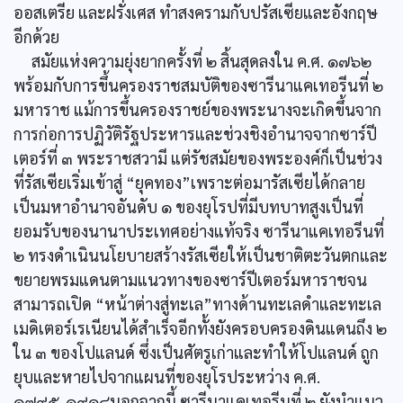
ออสเตรีย และฝรั่งเศส ทำสงครามกับปรัสเซียและอังกฤษ
อีกด้วย
สมัยแห่งความยุ่งยากครั้งที่ ๒ สิ้นสุดลงใน ค.ศ. ๑๗๖๒
พร้อมกับการขึ้นครองราชสมบัติของซารีนาแคเทอรีนที่ ๒
มหาราช แม้การขึ้นครองราชย์ของพระนางจะเกิดขึ้นจาก
การก่อการปฏิวัติรัฐประหารและช่วงชิงอำนาจจากซาร์ปี
เตอร์ที่ ๓ พระราชสวามี แต่รัชสมัยของพระองค์ก็เป็นช่วง
ที่รัสเซียเริ่มเข้าสู่ “ยุคทอง”เพราะต่อมารัสเซียได้กลาย
เป็นมหาอำนาจอันดับ ๑ ของยุโรปที่มีบทบาทสูงเป็นที่
ยอมรับของนานาประเทศอย่างแท้จริง ซารีนาแคเทอรีนที่
๒ ทรงดำเนินนโยบายสร้างรัสเซียให้เป็นชาติตะวันตกและ
ขยายพรมแดนตามแนวทางของซาร์ปีเตอร์มหาราชจน
สามารถเปิด “หน้าต่างสู่ทะเล”ทางด้านทะเลดำและทะเล
เมดิเตอร์เรเนียนได้สำเร็จอีกทั้งยังครอบครองดินแดนถึง ๒
ใน ๓ ของโปแลนด์ ซึ่งเป็นศัตรูเก่าและทำให้โปแลนด์ ถูก
ยุบและหายไปจากแผนที่ของยุโรประหว่าง ค.ศ.
๑๗๙๕-๑๙๑๘นอกจากนี้ ซารีนาแคเทอรีนที่ ๒ ยังนำแนว