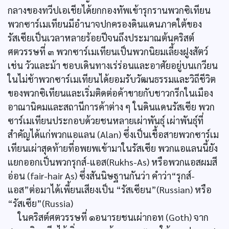
กลางของทวีปเอเชียได้ยกกองทัพเข้ารุกรานพวกซิเทียน
พวกซาร์เมเทียนมีอำนาจปกครองดินแดนภาคใต้ของ
รัสเซียเป็นเวลาหลายร้อยปีจนถึงประมาณต้นคริสต์
ศตวรรษที่ ๓ พวกซาร์เมเทียนเป็นพวกนิยมเลี้ยงฝูงสัตว์
เช่น วัวและม้า ชอบเดินทางเร่ร่อนและอาศัยอยู่บนเกวียน
ในไม่ช้าพวกซาร์เมเทียนได้ยอมรับวัฒนธรรมและวิถีชีวิต
ของพวกซิเทียนและเริ่มติดต่อค้าขายกับชาวกรีกในเมือง
อาณานิคมและสถานีการค้าต่าง ๆ ในดินแดนรัสเซีย พวก
ซาร์เมเทียนประกอบด้วยชนหลายเผ่าพันธุ์ เผ่าพันธุ์ที่
สำคัญได้แก่พวกแอแลน (Alan) ซึ่งเป็นเชื้อสายพวกซาร์เม
เทียนเผ่าสุดท้ายที่อพยพเข้ามาในรัสเซีย พวกแอแลนนี้ยัง
แยกออกเป็นพวกรุกส์-แอส(Rukhs-As) หรือพวกแอสผมสี
อ่อน (fair-hair As) ซึ่งสันนิษฐานกันว่า คำว่า“รุกส์-
แอส”ต่อมาได้เพี้ยนเสียงเป็น “รัสเซียน”(Russian) หรือ
“รัสเซีย”(Russia)
ในคริสต์ศตวรรษที่ ๑อนารยชนเผ่ากอท (Goth) จาก