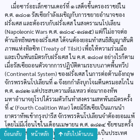
เมื่อซาร์อะเล็กซานเดอร์ที่ ๑ เสด็จขึ้นครองราชย์ใน
ค.ศ. ๑๘๐๑ รัสเซียกำลังเผชิญกับการขยายอำนาจของ
ฝรั่งเศส และต้องรบกับฝรั่งเศส ในสงครามนโปเลียน
(Napoleonic Wars ค.ศ. ๑๘๐๔-๑๘๑๕) แต่ก็ไม่อาจต่อ
ต้านอิทธิพลของฝรั่งเศส ได้จนต้องยอมทำสนธิสัญญาสันติ
ภาพแห่งทิลซิท (Treaty of Tilsit) เพื่อให้ความร่วมมือ
และเป็นพันธมิตรกับฝรั่งเศส ใน ค.ศ. ๑๘๐๗ อย่างไรก็ตาม
เมื่อรัสเซียถอนตัวจากการปฏิบัติตามระบบภาคพื้นทวีป
(Continental System) ของฝรั่งเศส ในการต่อต้านอังกฤษ
จักรพรรดินโปเลียนที่ ๑ จึงยกกำลังบุกโจมตีนครมอสโกใน
ค.ศ. ๑๘๑๒ แต่ประสบความล้มเหลว ต่อมากองทัพ
มหาอำนาจยุโรปได้รวมตัวกันทำสงครามสหพันธมิตรครั้ง
ที่ ๔ (Fourth Coalition War) โดยมีรัสเซียเป็นแกนนำ
ยาตราทัพเข้ากรุงปารีส จักรพรรดินโปเลียนจำต้องยอมแพ้
โดยไม่มีเงื่อนไขในเดือนเมษายน ค.ศ. ๑๘๑๔ ชัยชนะครั้ง
นี้ทำให้รัสเซียได้รับการยกย่องและยอมรับเป็นประเทศ
ย้อนกลับ
หน้าหลัก
กลับไปด้านบน