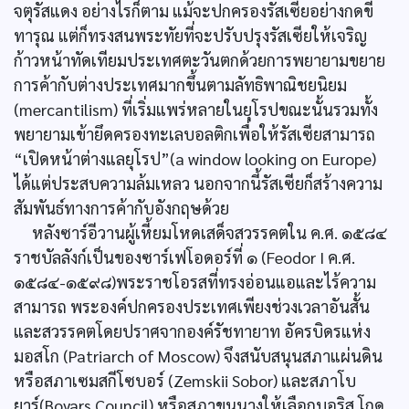
จตุรัสแดง อย่างไรก็ตาม แม้จะปกครองรัสเซียอย่างกดขี่
ทารุณ แต่ก็ทรงสนพระทัยที่จะปรับปรุงรัสเซียให้เจริญ
ก้าวหน้าทัดเทียมประเทศตะวันตกด้วยการพยายามขยาย
การค้ากับต่างประเทศมากขึ้นตามลัทธิพาณิชยนิยม
(mercantilism) ที่เริ่มแพร่หลายในยุโรปขณะนั้นรวมทั้ง
พยายามเข้ายึดครองทะเลบอลติกเพื่อให้รัสเซียสามารถ
“เปิดหน้าต่างแลยุโรป”(a window looking on Europe)
ได้แต่ประสบความล้มเหลว นอกจากนี้รัสเซียก็สร้างความ
สัมพันธ์ทางการค้ากับอังกฤษด้วย
หลังซาร์อีวานผู้เหี้ยมโหดเสด็จสวรรคตใน ค.ศ. ๑๕๘๔
ราชบัลลังก์เป็นของซาร์เฟโอดอร์ที่ ๑ (Feodor I ค.ศ.
๑๕๘๔-๑๕๙๘)พระราชโอรสที่ทรงอ่อนแอและไร้ความ
สามารถ พระองค์ปกครองประเทศเพียงช่วงเวลาอันสั้น
และสวรรคตโดยปราศจากองค์รัชทายาท อัครบิดรแห่ง
มอสโก (Patriarch of Moscow) จึงสนับสนุนสภาแผ่นดิน
หรือสภาเซมสกีโซบอร์ (Zemskii Sobor) และสภาโบ
ยาร์(Boyars Council) หรือสภาขุนนางให้เลือกบอริส โกดู