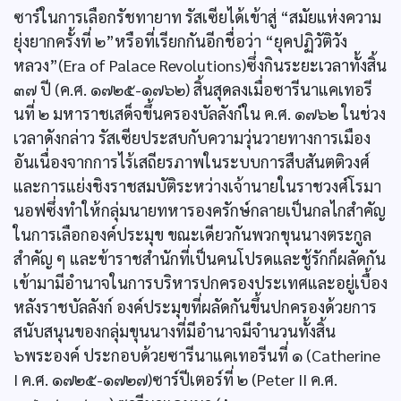
ซาร์ในการเลือกรัชทายาท รัสเซียได้เข้าสู่ “สมัยแห่งความ
ยุ่งยากครั้งที่ ๒”หรือที่เรียกกันอีกชื่อว่า “ยุคปฏิวัติวัง
หลวง”(Era of Palace Revolutions)ซึ่งกินระยะเวลาทั้งสิ้น
๓๗ ปี (ค.ศ. ๑๗๒๕-๑๗๖๒) สิ้นสุดลงเมื่อซารีนาแคเทอรี
นที่ ๒ มหาราชเสด็จขึ้นครองบัลลังก์ใน ค.ศ. ๑๗๖๒ ในช่วง
เวลาดังกล่าว รัสเซียประสบกับความวุ่นวายทางการเมือง
อันเนื่องจากการไร้เสถียรภาพในระบบการสืบสันตติวงศ์
และการแย่งชิงราชสมบัติระหว่างเจ้านายในราชวงศ์โรมา
นอฟซึ่งทำให้กลุ่มนายทหารองครักษ์กลายเป็นกลไกสำคัญ
ในการเลือกองค์ประมุข ขณะเดียวกันพวกขุนนางตระกูล
สำคัญ ๆ และข้าราชสำนักที่เป็นคนโปรดและชู้รักก็ผลัดกัน
เข้ามามีอำนาจในการบริหารปกครองประเทศและอยู่เบื้อง
หลังราชบัลลังก์ องค์ประมุขที่ผลัดกันขึ้นปกครองด้วยการ
สนับสนุนของกลุ่มขุนนางที่มีอำนาจมีจำนวนทั้งสิ้น
๖พระองค์ ประกอบด้วยซารีนาแคเทอรีนที่ ๑ (Catherine
I ค.ศ. ๑๗๒๕-๑๗๒๗)ซาร์ปีเตอร์ที่ ๒ (Peter II ค.ศ.