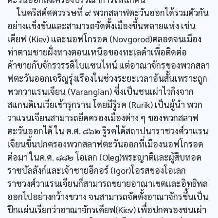
ในคริสต์ศตวรรษที่ ๙ พวกสลาฟตะวันออกได้รวมตัวกัน
อย่างแข็งขันและสามารถจัดตั้งเมืองขึ้นหลายแห่ง เช่น
เคียฟ (Kiev) และนอฟโกรอด (Novgorod)ตลอดจนเมือง
ท่าตามชายฝั่งทางตอนเหนือของทะเลดำเพื่อติดต่อ
ค้าขายกับจักรวรรดิไบแซนไทน์ แต่อาณาจักรของพวกสลา
ฟตะวันออกเจริญรุ่งเรืองในช่วงระยะเวลาอันสั้นเพราะถูก
พวกวาแรนเจียน (Varangian) ซึ่งเป็นชนเผ่าไวกิงจาก
สแกนดิเนเวียเข้ารุกราน โดยมีรูิรค (Rurik) เป็นผู้นำ พวก
วาแรนเจียนสามารถยึดครองเมืองต่าง ๆ ของพวกสลาฟ
ตะวันออกได้ ใน ค.ศ. ๘๖๒ รูิรคได้สถาปนาราชวงศ์วาแรน
เจียนขึ้นปกครองพวกสลาฟตะวันออกที่เมืองนอฟโกรอด
ต่อมา ในค.ศ. ๘๘๒ โอเลก (Oleg)พระญาติและผู้สืบทอด
ราชบัลลังก์และเจ้าชายอีกอร์ (Igor)โอรสของโอเลก
ราชวงศ์วาแรนเจียนก็สามารถขยายอาณาเขตและอิทธิพล
ออกไปอย่างกว้างขวาง จนสามารถจัดตั้งอาณาจักรขึ้นเป็น
ปึกแผ่นเรียกว่าอาณาจักรเคียฟ(Kiev) เพื่อปกครองชนเผ่า