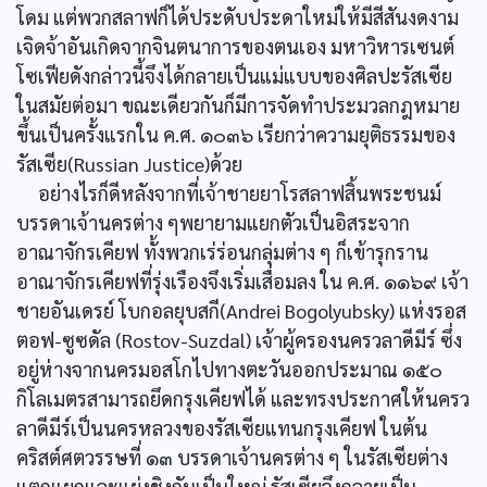
โดม แต่พวกสลาฟก็ได้ประดับประดาใหม่ให้มีสีสันงดงาม
เจิดจ้าอันเกิดจากจินตนาการของตนเอง มหาวิหารเซนต์
โซเฟียดังกล่าวนี้จึงได้กลายเป็นแม่แบบของศิลปะรัสเซีย
ในสมัยต่อมา ขณะเดียวกันก็มีการจัดทำประมวลกฎหมาย
ขึ้นเป็นครั้งแรกใน ค.ศ. ๑๐๓๖ เรียกว่าความยุติธรรมของ
รัสเซีย(Russian Justice)ด้วย
อย่างไรก็ดีหลังจากที่เจ้าชายยาโรสลาฟสิ้นพระชนม์
บรรดาเจ้านครต่าง ๆพยายามแยกตัวเป็นอิสระจาก
อาณาจักรเคียฟ ทั้งพวกเร่ร่อนกลุ่มต่าง ๆ ก็เข้ารุกราน
อาณาจักรเคียฟที่รุ่งเรืองจึงเริ่มเสื่อมลง ใน ค.ศ. ๑๑๖๙ เจ้า
ชายอันเดรย์ โบกอลยุบสกี(Andrei Bogolyubsky) แห่งรอส
ตอฟ-ซูซดัล (Rostov-Suzdal) เจ้าผู้ครองนครวลาดีมีร์ ซึ่ง
อยู่ห่างจากนครมอสโกไปทางตะวันออกประมาณ ๑๕๐
กิโลเมตรสามารถยึดกรุงเคียฟได้ และทรงประกาศให้นครว
ลาดีมีร์เป็นนครหลวงของรัสเซียแทนกรุงเคียฟ ในต้น
คริสต์ศตวรรษที่ ๑๓ บรรดาเจ้านครต่าง ๆ ในรัสเซียต่าง
แตกแยกและแย่งชิงกันเป็นใหญ่ รัสเซียจึงกลายเป็น