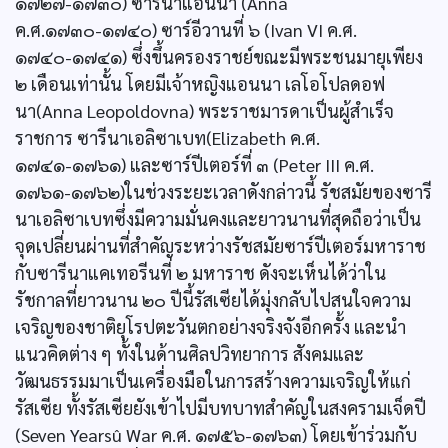
๑๗๒๗-๑๗๓๐) ซารีนาแอนนา (Anna
ค.ศ.๑๗๓๐-๑๗๔๐) ซาร์อีวานที่ ๖ (Ivan VI ค.ศ.
๑๗๔๐-๑๗๔๑) ซึ่งขึ้นครองราชย์ขณะมีพระชนมายุเพียง
๒ เดือนเท่านั้น โดยมีเจ้าหญิงแอนนา เลโอโปลดอฟ
นา(Anna Leopoldovna) พระราชมารดาเป็นผู้สำเร็จ
ราชการ ซารีนาเอลิซาเบท(Elizabeth ค.ศ.
๑๗๔๑-๑๗๖๑) และซาร์ปีเตอร์ที่ ๓ (Peter III ค.ศ.
๑๗๖๑-๑๗๖๒)ในช่วงระยะเวลาดังกล่าวนี้ รัชสมัยของซารี
นาเอลิซาเบทซึ่งมีความมั่นคงและยาวนานที่สุดถือว่าเป็น
จุดเปลี่ยนผ่านที่สำคัญระหว่างรัชสมัยซาร์ปีเตอร์มหาราช
กับซารีนาแคเทอรีนที่ ๒ มหาราช ดังจะเห็นได้ว่าใน
รัชกาลที่ยาวนาน ๒๐ ปีนี้รัสเซียได้มุ่งกลับไปสนใจความ
เจริญของชาติยุโรปตะวันตกอย่างจริงจังอีกครั้ง และนำ
แนวคิดต่าง ๆ ทั้งในด้านศิลปวิทยาการ สังคมและ
วัฒนธรรมมาเป็นเครื่องมือในการสร้างความเจริญให้แก่
รัสเซีย ทั้งรัสเซียยังเข้าไปมีบทบาทสำคัญในสงครามเจ็ดปี
(Seven Yearsû War ค.ศ. ๑๗๕๖-๑๗๖๓) โดยเข้าร่วมกับ