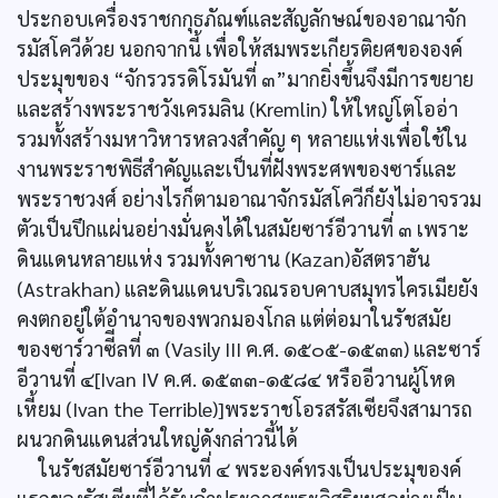
ประกอบเครื่องราชกกุธภัณฑ์และสัญลักษณ์ของอาณาจัก
รมัสโควีด้วย นอกจากนี้ เพื่อให้สมพระเกียรติยศขององค์
ประมุขของ “จักรวรรดิโรมันที่ ๓”มากยิ่งขึ้นจึงมีการขยาย
และสร้างพระราชวังเครมลิน (Kremlin) ให้ใหญ่โตโออ่า
รวมทั้งสร้างมหาวิหารหลวงสำคัญ ๆ หลายแห่งเพื่อใช้ใน
งานพระราชพิธีสำคัญและเป็นที่ฝังพระศพของซาร์และ
พระราชวงศ์ อย่างไรก็ตามอาณาจักรมัสโควีก็ยังไม่อาจรวม
ตัวเป็นปึกแผ่นอย่างมั่นคงได้ในสมัยซาร์อีวานที่ ๓ เพราะ
ดินแดนหลายแห่ง รวมทั้งคาซาน (Kazan)อัสตราฮัน
(Astrakhan) และดินแดนบริเวณรอบคาบสมุทรไครเมียยัง
คงตกอยู่ใต้อำนาจของพวกมองโกล แต่ต่อมาในรัชสมัย
ของซาร์วาซีีลที่ ๓ (Vasily III ค.ศ. ๑๕๐๕-๑๕๓๓) และซาร์
อีวานที่ ๔[Ivan IV ค.ศ. ๑๕๓๓-๑๕๘๔ หรืออีวานผู้โหด
เหี้ยม (Ivan the Terrible)]พระราชโอรสรัสเซียจึงสามารถ
ผนวกดินแดนส่วนใหญ่ดังกล่าวนี้ได้
ในรัชสมัยซาร์อีวานที่ ๔ พระองค์ทรงเป็นประมุของค์