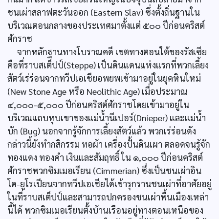
ชนเผ่าสลาฟตะวันออก (Eastern Slav) ซึ่งตั้งถิ่นฐานใน
บริเวณตอนกลางของประเทศมาตั้งแต่ ๕๐๐ ปีก่อนคริสต์
ศักราช
จากหลักฐานทางโบราณคดี เขตทางตอนใต้ของรัสเซีย
คือที่ราบสเต็ปป์(Steppe) เป็นดินแดนแห่งแรกที่พวกเลี้ยง
สัตว์เร่ร่อนจากทวีปเอเชียอพยพเข้ามาอยู่ในยุคหินใหม่
(New Stone Age หรือ Neolithic Age) เมื่อประมาณ
๔,๐๐๐-๕,๐๐๐ ปีก่อนคริสต์ศักราชโดยเข้ามาอยู่ใน
บริเวณแถบหุบเขาของแม่น้ำนีเปอร์(Dnieper) และแม่น้ำ
บัก (Bug) นอกจากรู้จักการเลี้ยงสัตว์แล้ว พวกเร่ร่อนดัง
กล่าวนี้ยังทำกสิกรรม ทอผ้า เครื่องปั้นดินเผา ตลอดจนรู้จัก
ทองแดง ทองคำ เงินและสัมฤทธิ์ ใน ๑,๐๐๐ ปีก่อนคริสต์
ศักราชพวกซิมเมอเรียน (Cimmerian) ซึ่งเป็นชนเผ่าอิน
โด-ยูโรเปียนจากทวีปเอเชียได้เข้ารุกรานชนเผ่าที่อาศัยอยู่
ในที่ราบสเต็ปป์และสามารถปกครองชนเผ่าพื้นเมืองเหล่า
นี้ได้ พวกซิมเมอเรียนตั้งบ้านเรือนอยู่ทางตอนเหนือของ