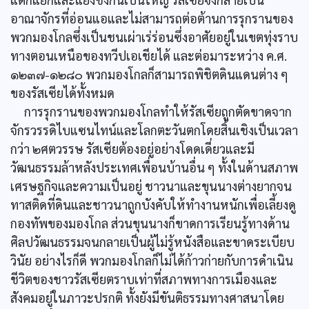
อาณาจักรที่อ่อนแอและไม่สามารถต่อต้านการรุกรานของ
พวกมองโกลซึ่งเป็นชนเผ่าเร่ร่อนซึ่งอาศัยอยู่ในเขตทุ่งราบ
ทางตอนเหนือของทวีปเอเชียได้ และต่อมาระหว่าง ค.ศ.
๑๒๓๗-๑๒๘๐ พวกมองโกลก็สามารถพิชิตดินแดนต่าง ๆ
ของรัสเซียได้ทั้งหมด
การรุกรานของพวกมองโกลทำให้รัสเซียถูกตัดขาดจาก
จักรวรรดิไบแซนไทน์และโลกตะวันตกโดยสิ้นเชิงเป็นเวลา
กว่า ๒ศตวรรษ รัสเซียต้องอยู่อย่างโดดเดี่ยวและมี
วัฒนธรรมล้าหลังประเทศเพื่อนบ้านอื่น ๆ ทั้งในด้านสภาพ
เศรษฐกิจและความเป็นอยู่ ชาวนาและขุนนางต่างยากจน
ทาสติดที่ดินและชาวนาถูกบังคับให้ทำงานหนักเพื่อเลี้ยงดู
กองทัพของมองโกล ส่วนขุนนางก็ขาดการเรียนรู้ทางด้าน
ศิลปวัฒนธรรมจนกลายเป็นผู้ไม่รู้หนังสือและขาดระเบียบ
วินัย อย่างไรก็ดี พวกมองโกลก็ไม่ได้ก้าวก่ายกับการดำเนิน
ชีวิตของชาวรัสเซียตราบเท่าที่สภาพทางการเมืองและ
สังคมอยู่ในภาวะปรกติ ทั้งยังมีขันติธรรมทางศาสนาโดย