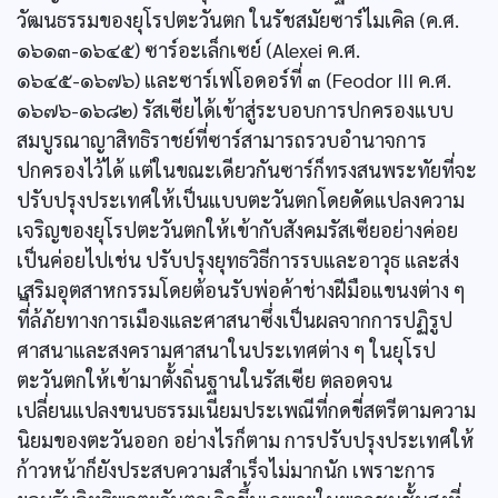
วัฒนธรรมของยุโรปตะวันตก ในรัชสมัยซาร์ไมเคิล (ค.ศ.
๑๖๑๓-๑๖๔๕) ซาร์อะเล็กเซย์ (Alexei ค.ศ.
๑๖๔๕-๑๖๗๖) และซาร์เฟโอดอร์ที่ ๓ (Feodor III ค.ศ.
๑๖๗๖-๑๖๘๒) รัสเซียได้เข้าสู่ระบอบการปกครองแบบ
สมบูรณาญาสิทธิราชย์ที่ซาร์สามารถรวบอำนาจการ
ปกครองไว้ได้ แต่ในขณะเดียวกันซาร์ก็ทรงสนพระทัยที่จะ
ปรับปรุงประเทศให้เป็นแบบตะวันตกโดยดัดแปลงความ
เจริญของยุโรปตะวันตกให้เข้ากับสังคมรัสเซียอย่างค่อย
เป็นค่อยไปเช่น ปรับปรุงยุทธวิธีการรบและอาวุธ และส่ง
เสริมอุตสาหกรรมโดยต้อนรับพ่อค้าช่างฝีมือแขนงต่าง ๆ
ที่ีล้ภัยทางการเมืองและศาสนาซึ่งเป็นผลจากการปฏิรูป
ศาสนาและสงครามศาสนาในประเทศต่าง ๆ ในยุโรป
ตะวันตกให้เข้ามาตั้งถิ่นฐานในรัสเซีย ตลอดจน
เปลี่ยนแปลงขนบธรรมเนียมประเพณีที่กดขี่สตรีตามความ
นิยมของตะวันออก อย่างไรก็ตาม การปรับปรุงประเทศให้
ก้าวหน้าก็ยังประสบความสำเร็จไม่มากนัก เพราะการ