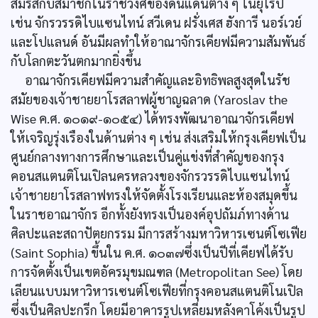
สมรสกับสมาชิกในราชวงศ์ของดินแดนต่าง ๆ ในยุโรป
เช่น จักรวรรดิไบแซนไทน์ สวีเดน ฝรั่งเศส ฮังการี นอร์เวย์
และโปแลนด์ อันมีผลทำให้อาณาจักรเคียฟมีความสัมพันธ์
กับโลกตะวันตกมากยิ่งขึ้น
อาณาจักรเคียฟมีความสำคัญและอิทธิพลสูงสุดในรัช
สมัยของเจ้าชายยาโรสลาฟผู้ชาญฉลาด (Yaroslav the
Wise ค.ศ. ๑๐๑๙-๑๐๕๔) ได้ทรงพัฒนาอาณาจักรเคียฟ
ให้เจริญรุ่งเรืองในด้านต่าง ๆ เช่น ส่งเสริมให้กรุงเคียฟเป็น
ศูนย์กลางทางการศึกษาและเป็นคู่แข่งที่สำคัญของกรุง
คอนสแตนติโนเปิลนครหลวงของจักรวรรดิไบแซนไทน์
เจ้าชายยาโรสลาฟทรงให้จัดตั้งโรงเรียนและห้องสมุดขึ้น
ในราชอาณาจักร อีกทั้งยังทรงเป็นองค์อุปถัมภ์ทางด้าน
ศิลปะและสถาปัตยกรรม มีการสร้างมหาวิหารเซนต์โซเฟีย
(Saint Sophia) ขึ้นใน ค.ศ. ๑๐๓๗ซึ่งเป็นปีที่เคียฟได้รับ
การจัดตั้งเป็นเขตอัครมุขมณฑล (Metropolitan See) โดย
เลียนแบบมหาวิหารเซนต์โซเฟียที่กรุงคอนสแตนติโนเปิล
ซึ่งเป็นศิลปะกรีก โดยมีอาคารรูปเหลี่ยมหลังคาโค้งเป็นรูป