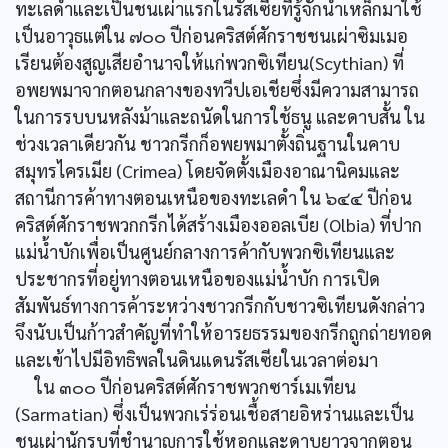
ทะเลดำและเป็นชนเผ่าแรกในรัสเซียที่รู้จักนำเหล็กมาใช้
เป็นอาวุธแต่ใน ๗๐๐ ปีก่อนคริสต์ศักราชชนเผ่าซิมเมอ
เรียนต้องสูญเสียอำนาจให้แก่พวกซิเทียน(Scythian) ที่
อพยพมาจากตอนกลางของทวีปเอเชียซึ่งมีความสามารถ
ในการรบบนหลังม้าและถนัดในการใช้ธนู และดาบสั้น ใน
ช่วงเวลาเดียวกัน ชาวกรีกก็อพยพมาตั้งถิ่นฐานในคาบ
สมุทรไครเมีย (Crimea) โดยจัดตั้งเมืองอาณานิคมและ
สถานีการค้าทางตอนเหนือของทะเลดำ ใน ๖๔๔ ปีก่อน
คริสต์ศักราชพวกกรีกได้สร้างเมืองออลเบีย (Olbia) ที่ปาก
แม่น้ำบักเพื่อเป็นศูนย์กลางการค้ากับพวกซิเทียนและ
ประชากรที่อยู่ทางตอนเหนือของแม่น้ำบัก การเปิด
สัมพันธ์ทางการค้าระหว่างชาวกรีกกับชาวซิเทียนดังกล่าว
จึงนับเป็นก้าวสำคัญที่ทำให้อารยธรรมของกรีกถูกถ่ายทอด
และเข้าไปมีอิทธิพลในดินแดนรัสเซียในเวลาต่อมา
ใน ๓๐๐ ปีก่อนคริสต์ศักราชพวกซาร์เมเทียน
(Sarmatian) ซึ่งเป็นพวกเร่ร่อนเชื้อสายอิหร่านและเป็น
ชนเผ่านักรบที่ชำนาญการใช้หอกและดาบยาวจากตอน