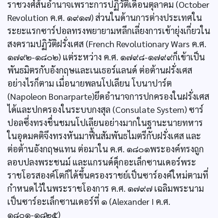
ราชวงศ์ิส้นอำนาจเพราะการปฏิวัติเดือนตุลาคม (October
Revolution ค.ศ. ๑๙๑๗) ส่วนในด้านการต่างประเทศใน
ระยะแรกซาร์ปอลทรงพยายามหลีกเลี่ยงการเข้ายุ่งเกี่ยวใน
สงครามปฏิวัติฝรั่งเศส (French Revolutionary Wars ค.ศ.
๑๗๙๒-๑๘๐๒) แต่ระหว่าง ค.ศ. ๑๗๙๘-๑๗๙๙ก็เข้าเป็น
พันธมิตรกับอังกฤษและเนเธอร์แลนด์ ต่อต้านฝรั่งเศส
อย่างไรก็ตาม เมื่อนายพลนโปเลียน โบนาปาร์ต
(Napoleon Bonarparte)ยึดอำนาจการปกครองในฝรั่งเศส
ได้และปกครองในระบบกงสุล (Consulate System) ซาร์
ปอลซึ่งทรงชื่นชมนโปเลียนอย่างมากในฐานะนายทหาร
ในอุดมคติจึงทรงหันมาฟื้นสัมพันธไมตรีกับฝรั่งเศส และ
ต่อต้านอังกฤษแทน ต่อมาใน ค.ศ. ๑๘๐๑พระองค์ทรงถูก
ลอบปลงพระชนม์ และแกรนด์ดุ็กอะเล็กซานเดอร์พระ
ราชโอรสองค์โตก็ได้ขึ้นครองราชย์เป็นซาร์องค์ใหม่ตามที่
กำหนดไว้ในพระราชโองการ ค.ศ. ๑๗๙๗ เฉลิมพระนาม
เป็นซาร์อะเล็กซานเดอร์ที่ ๑ (Alexander I ค.ศ.
๑๘๐๑-๑๘๒๕)