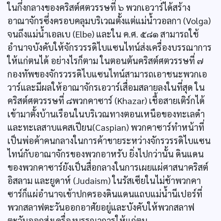
ในกึ่งกลางของคริสต์ศตวรรษที่ ๖ พวกเอวาร์ได้สร้าง
อาณาจักรซึ่งครอบคลุมบริเวณตั้งแต่แม่น้ำวอลกา (Volga)
จนถึงแม่น้ำเอลเบ (Elbe) และใน ค.ศ. ๕๘๑ สามารถใช้
อำนาจบังคับให้จักรวรรดิไบแซนไทน์ส่งเครื่องบรรณาการ
ให้แก่ตนได้ อย่างไรก็ตาม ในตอนต้นคริสต์ศตวรรษที่ ๗
กองทัพของจักรวรรดิไบแซนไทน์สามารถเอาชนะพวกเอ
วาร์และมีผลให้อาณาจักรเอวาร์เสื่อมสลายลงในที่สุด ใน
คริสต์ศตวรรษที่ ๘พวกคาซาร์ (Khazar) เชื้อสายเติร์กได้
เข้ามาตั้งบ้านเรือนในบริเวณทางตอนเหนือของทะเลดำ
และทะเลสาบแคสเปียน(Caspian) พวกคาซาร์ทำหน้าที่
เป็นพ่อค้าคนกลางในการค้าขายระหว่างจักรวรรดิไบแซน
ไทน์กับอาณาจักรของพวกอาหรับ ยิ่งไปกว่านั้น ดินแดน
ของพวกคาซาร์ยังเป็นสื่อกลางในการเผยแผ่ศาสนาคริสต์
อิสลาม และยูดาห์ (Judaism) ในรัสเซียในไม่ช้าพวกคา
ซาร์ก็แผ่อำนาจเข้าปกครองดินแดนแถบแม่น้ำนีเปอร์ที่
พวกสลาฟตะวันออกอาศัยอยู่และบังคับให้พวกสลาฟ
ตะวันออกส่งเครื่องบรรณาการให้แก่ตน