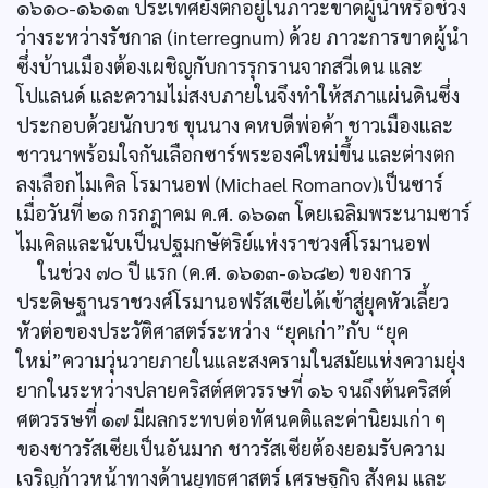
๑๖๑๐-๑๖๑๓ ประเทศยังตกอยู่ในภาวะขาดผู้นำหรือช่วง
ว่างระหว่างรัชกาล (interregnum) ด้วย ภาวะการขาดผู้นำ
ซึ่งบ้านเมืองต้องเผชิญกับการรุกรานจากสวีเดน และ
โปแลนด์ และความไม่สงบภายในจึงทำให้สภาแผ่นดินซึ่ง
ประกอบด้วยนักบวช ขุนนาง คหบดีพ่อค้า ชาวเมืองและ
ชาวนาพร้อมใจกันเลือกซาร์พระองค์ใหม่ขึ้น และต่างตก
ลงเลือกไมเคิล โรมานอฟ (Michael Romanov)เป็นซาร์
เมื่อวันที่ ๒๑ กรกฎาคม ค.ศ. ๑๖๑๓ โดยเฉลิมพระนามซาร์
ไมเคิลและนับเป็นปฐมกษัตริย์แห่งราชวงศ์โรมานอฟ
ในช่วง ๗๐ ปี แรก (ค.ศ. ๑๖๑๓-๑๖๘๒) ของการ
ประดิษฐานราชวงศ์โรมานอฟรัสเซียได้เข้าสู่ยุคหัวเลี้ยว
หัวต่อของประวัติศาสตร์ระหว่าง “ยุคเก่า”กับ “ยุค
ใหม่”ความวุ่นวายภายในและสงครามในสมัยแห่งความยุ่ง
ยากในระหว่างปลายคริสต์ศตวรรษที่ ๑๖ จนถึงต้นคริสต์
ศตวรรษที่ ๑๗ มีผลกระทบต่อทัศนคติและค่านิยมเก่า ๆ
ของชาวรัสเซียเป็นอันมาก ชาวรัสเซียต้องยอมรับความ
เจริญก้าวหน้าทางด้านยุทธศาสตร์ เศรษฐกิจ สังคม และ