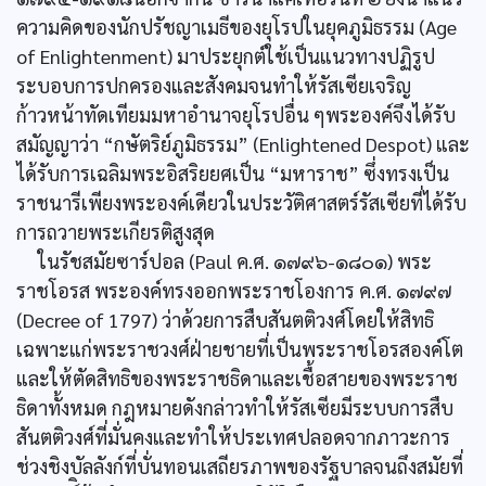
ความคิดของนักปรัชญาเมธีของยุโรปในยุคภูมิธรรม (Age
of Enlightenment) มาประยุกต์ใช้เป็นแนวทางปฏิรูป
ระบอบการปกครองและสังคมจนทำให้รัสเซียเจริญ
ก้าวหน้าทัดเทียมมหาอำนาจยุโรปอื่น ๆพระองค์จึงได้รับ
สมัญญาว่า “กษัตริย์ภูมิธรรม” (Enlightened Despot) และ
ได้รับการเฉลิมพระอิสริยยศเป็น “มหาราช” ซึ่งทรงเป็น
ราชนารีเพียงพระองค์เดียวในประวัติศาสตร์รัสเซียที่ได้รับ
การถวายพระเกียรติสูงสุด
ในรัชสมัยซาร์ปอล (Paul ค.ศ. ๑๗๙๖-๑๘๐๑) พระ
ราชโอรส พระองค์ทรงออกพระราชโองการ ค.ศ. ๑๗๙๗
(Decree of 1797) ว่าด้วยการสืบสันตติวงศ์โดยให้สิทธิ
เฉพาะแก่พระราชวงศ์ฝ่ายชายที่เป็นพระราชโอรสองค์โต
และให้ตัดสิทธิของพระราชธิดาและเชื้อสายของพระราช
ธิดาทั้งหมด กฎหมายดังกล่าวทำให้รัสเซียมีระบบการสืบ
สันตติวงศ์ที่มั่นคงและทำให้ประเทศปลอดจากภาวะการ
ช่วงชิงบัลลังก์ที่บั่นทอนเสถียรภาพของรัฐบาลจนถึงสมัยที่