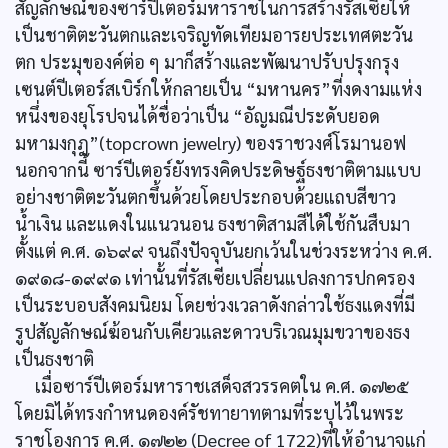
สัญลักษณ์ของซาร์ปีเตอร์มหาราชในการสร้างรัสเซียให้
เป็นชาติตะวันตกและเจริญทัดเทียมอารยประเทศตะวัน
ตก ประมุของค์ต่อ ๆ มาก็สร้างและพัฒนาปรับปรุงกรุง
เซนต์ปีเตอร์สเบิร์กให้กลายเป็น “มหานคร”ที่งดงามแห่ง
หนึ่งของยุโรปจนได้ชื่อว่าเป็น “อัญมณีประดับยอด
มหามงกุฎ”(topcrown jewelry) ของราชวงศ์โรมานอฟ
นอกจากนี้ ซาร์ปีเตอร์ยังทรงคิดประดิษฐ์ธงชาติตามแบบ
อย่างชาติตะวันตกขึ้นด้วยโดยประกอบด้วยแถบสีขาว
น้ำเงิน และแดงในแนวนอน ธงชาติสามสีได้ใช้กันสืบมา
ตั้งแต่ ค.ศ. ๑๖๙๙ จนถึงปัจจุบันยกเว้นในช่วงระหว่าง ค.ศ.
๑๙๑๘-๑๙๙๑ เท่านั้นที่รัสเซียเปลี่ยนแปลงการปกครอง
เป็นระบอบสังคมนิยม โดยช่วงเวลาดังกล่าวใช้ธงแดงที่มี
รูปสัญลักษณ์ฆ้อนกับเคียวและดาวบริเวณมุมขวาของธง
เป็นธงชาติ
เมื่อซาร์ปีเตอร์มหาราชเสด็จสวรรคตใน ค.ศ. ๑๗๒๕
โดยมิได้ทรงกำหนดองค์รัชทายาทตามที่ระบุไว้ในพระ
ราชโองการ ค.ศ. ๑๗๒๒ (Decree of 1722)ที่ให้อำนาจแก่