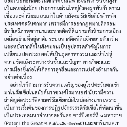
ยอมรับอิทธิพลตะวันตกเกิดขึ้นเฉพาะในพวกชนชั้นสูงที่
เป็นคนกลุ่มน้อย ประชาชนส่วนใหญ่ยังคงผูกพันกับความ
เชื่อและค่านิยมแบบเก่าในด้านสังคม รัสเซียก็ยังล้าหลัง
ประเทศตะวันตกมาก เพราะมีการออกกฎหมายลิดรอน
สิทธิเสรีภาพชาวนาและทาสติดที่ดิน รวมทั้งห้ามชาวเมือง
เคลื่อนย้ายที่อยู่อาศัย ระบบทาสติดที่ดินจึงขยายตัวกว้าง
และหยั่งรากลึกในสังคมจนเป็นอุปสรรคสำคัญในการ
เปลี่ยนแปลงประเทศให้เป็นอุตสาหกรรม และนำไปสู่
ความขัดแย้งระหว่างชนชั้นและปัญหาทางสังคมและ
การเมืองซึ่งก่อให้เกิดการลุกฮือและการแย่งชิงอำนาจกัน
อย่างต่อเนื่อง
อย่างไรก็ตาม การรับความเจริญของยุโรปตะวันตกเข้า
มาในรัสเซียในสมัยต้นราชวงศ์โรมานอฟ นับว่ามีความ
สำคัญต่อประวัติศาสตร์รัสเซียสมัยใหม่อย่างมาก เพราะ
เป็นการเริ่มต้นของการปฏิรูปจักรวรรดิรัสเซียให้พัฒนาขึ้น
เป็นประเทศมหาอำนาจตะวันตก ซาร์ปีเตอร์ที่ ๑ มหาราช
(Peter I the Great ค.ศ.๑๖๘๒-๑๗๒๕) และซารีนาแคเท