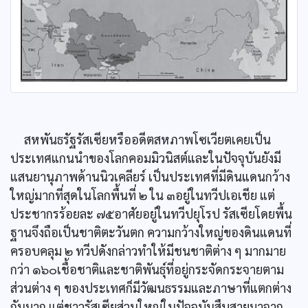
สหพันธรัฐรัสเซียหรืออดีตสหภาพโซเวียตเคยเป็น
ประเทศแกนนำของโลกคอมมิวนิสต์และในปัจจุบันยังมี
แสนยานุภาพด้านนิวเคลียร์ เป็นประเทศที่มีดินแดนกว้าง
ใหญ่มากที่สุดในโลกพื้นที่ ๒ ใน ๓อยู่ในทวีปเอเชีย แต่
ประชากรร้อยละ ๗๕อาศัยอยู่ในทวีปยุโรป รัสเซียโดยพื้น
ฐานจึงถือเป็นชาติตะวันตก ความกว้างใหญ่ของดินแดนที่
ครอบคลุม ๒ ทวีปดังกล่าวทำให้มีชนชาติต่าง ๆ มากมาย
กว่า ๑๖๐เชื้อชาติและชาติพันธุ์ที่อยู่กระจัดกระจายตาม
ส่วนต่าง ๆ ของประเทศก็มีวัฒนธรรมและภาษาที่แตกต่าง
กันมาก แต่ชาวรัสเซียส่วนใหญ่ในปัจจุบันสืบสายมาจาก