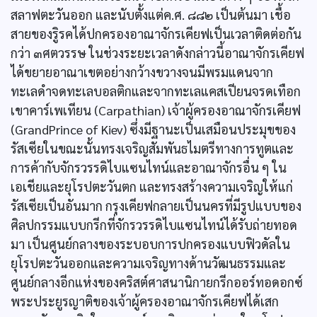
สลาฟตะวันออก และนับตั้งแต่ค.ศ. ๘๘๒ เป็นต้นมา เชื้อ
สายของรูิรคได้ปกครองอาณาจักรเคียฟเป็นเวลาติดต่อกัน
กว่า ๓ศตวรรษ ในช่วงระยะเวลาดังกล่าวนี้อาณาจักรเคียฟ
ได้ขยายอาณาเขตอย่างกว้างขวางจนมีพรมแดนจาก
ทะเลดำจดทะเลบอลติกและจากทะเลแคสเปียนจรดเทือก
เขาคาร์เพเทียน (Carpathian) เจ้าผู้ครองอาณาจักรเคียฟ
(GrandPrince of Kiev) ซึ่งมีฐานะเป็นเสมือนประมุขของ
รัสเซียในขณะนั้นทรงเจริญสัมพันธไมตรีทางการทูตและ
การค้ากับจักรวรรดิไบแซนไทน์และอาณาจักรอื่น ๆ ใน
เอเชียและยุโรปตะวันตก และทรงสร้างความเจริญให้แก่
รัสเซียเป็นอันมาก กรุงเคียฟกลายเป็นนครที่มีรูปแบบของ
ศิลปกรรมแบบกรีกที่จักรวรรดิไบแซนไทน์ได้รับถ่ายทอด
มา เป็นศูนย์กลางของระบอบการปกครองแบบฟิวดัลใน
ยุโรปตะวันออกและความเจริญทางด้านวัฒนธรรมและ
ศูนย์กลางอีกแห่งของคริสต์ศาสนานิกายกรีกออร์ทอดอกซ์
พระประยูรญาติของเจ้าผู้ครองอาณาจักรเคียฟได้เสก