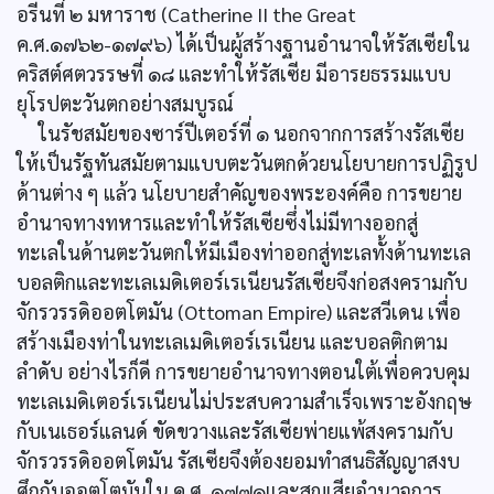
อรีนที่ ๒ มหาราช (Catherine II the Great
ค.ศ.๑๗๖๒-๑๗๙๖) ได้เป็นผู้สร้างฐานอำนาจให้รัสเซียใน
คริสต์ศตวรรษที่ ๑๘ และทำให้รัสเซีย มีอารยธรรมแบบ
ยุโรปตะวันตกอย่างสมบูรณ์
ในรัชสมัยของซาร์ปีเตอร์ที่ ๑ นอกจากการสร้างรัสเซีย
ให้เป็นรัฐทันสมัยตามแบบตะวันตกด้วยนโยบายการปฏิรูป
ด้านต่าง ๆ แล้ว นโยบายสำคัญของพระองค์คือ การขยาย
อำนาจทางทหารและทำให้รัสเซียซึ่งไม่มีทางออกสู่
ทะเลในด้านตะวันตกให้มีเมืองท่าออกสู่ทะเลทั้งด้านทะเล
บอลติกและทะเลเมดิเตอร์เรเนียนรัสเซียจึงก่อสงครามกับ
จักรวรรดิออตโตมัน (Ottoman Empire) และสวีเดน เพื่อ
สร้างเมืองท่าในทะเลเมดิเตอร์เรเนียน และบอลติกตาม
ลำดับ อย่างไรก็ดี การขยายอำนาจทางตอนใต้เพื่อควบคุม
ทะเลเมดิเตอร์เรเนียนไม่ประสบความสำเร็จเพราะอังกฤษ
กับเนเธอร์แลนด์ ขัดขวางและรัสเซียพ่ายแพ้สงครามกับ
จักรวรรดิออตโตมัน รัสเซียจึงต้องยอมทำสนธิสัญญาสงบ
ศึกกับออตโตมันใน ค.ศ. ๑๗๗๑และสูญเสียอำนาจการ