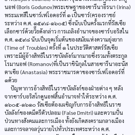
นอฟ (Boris Godunov)พระเชษฐาของซารีนาอีีรนา (Irina)
พระมเหสีในซาร์เฟโอดอร์ที่ ๑ เป็นซาร์(ครองราชย์
ระหว่าง ค.ศ. ๑๕๙๘-๑๖๐๕) ซึ่งนับเป็นครั้งแรกที่รัสเซีย
เลือกซาร์ด้วยวิีธดังกล่าว การเถลิงอำนาจของซาร์บอริสใน
ค.ศ. ๑๕๙๘ นับเป็นจุดเริ่มต้นของสมัยแห่งความยุ่งยาก
(Time of Troubles) ครั้งที่ ๑ ในประวัติศาสตร์รัสเซีย
เพราะมีผู้อ้างสิทธิในราชบัลลังก์มากมายซึ่งรวมทั้งตระกูล
โรมานอฟ (Romanov)ที่เป็นราชินิกุลในสายซารีนาอะนัส
ตาเซีย (Anastasia) พระราชมารดาของซาร์เฟโอดอร์ที่
๑ด้วย
ปัญหาการอ้างสิทธิในราชบัลลังก์ของฝ่ายต่าง ๆ หลัง
จากซาร์บอริสโกดูนอฟสิ้นอำนาจทำให้ระหว่าง ค.ศ.
๑๖๐๕-๑๖๑๐ รัสเซียต้องเผชิญกับการอ้างสิทธิในราช
บัลลังก์ของดมีตรีตัวปลอม (False Dmitri) และความปั่น
ป่วนทางสังคมและการเมือง ทั้งยังเกิดสงครามกลางเมือง
และการจลาจลวุ่นวายไปทั่วประเทศระหว่าง ค.ศ.