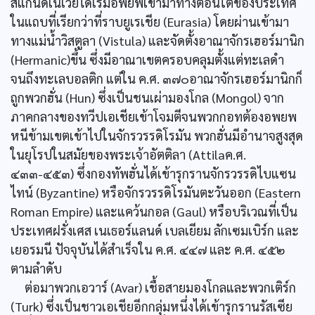
สแกนดิเนเวียได้เริ่มอพยพเข้ามาทางตอนใต้ของประเทศ
ในแถบที่เรียกว่าที่ราบยูเรเชีย (Eurasia) โดยผ่านเข้ามา
ทางแม่น้ำวิสตูลา (Vistula) และจัดตั้งอาณาจักรเฮอร์มานิก
(Hermanic)ขึ้น ซึ่งมีอาณาเขตครอบคลุมตั้งแต่ทะเลดำ
จนถึงทะเลบอลติก แต่ใน ค.ศ. ๓๗๐อาณาจักรเฮอร์มานิกก็
ถูกพวกฮั่น (Hun) ซึ่งเป็นชนเผ่ามองโกล (Mongol) จาก
ภาคกลางของทวีปเอเชียเข้าโจมตีจนพวกกอทต้องอพยพ
หนีข้ามเขตเข้าไปในจักรวรรดิโรมัน พวกฮั่นมีอำนาจสูงสุด
ในยุโรปในสมัยของพระเจ้าอัตติลา (Attilaค.ศ.
๔๓๓-๔๕๓) ซึ่งกองทัพฮั่นได้เข้ารุกรานจักรวรรดิไบแซน
ไทน์ (Byzantine) หรือจักรวรรดิโรมันตะวันออก (Eastern
Roman Empire) และแคว้นกอล (Gaul) หรือบริเวณที่เป็น
ประเทศฝรั่งเศส เนเธอร์แลนด์ เบลเยียม ลักเซมเบิร์ก และ
เยอรมนี ปัจจุบันได้สำเร็จใน ค.ศ. ๔๔๗ และ ค.ศ. ๔๕๒
ตามลำดับ
ต่อมาพวกเอวาร์ (Avar) เชื้อสายมองโกลและพวกเติร์ก
(Turk) ซึ่งเป็นชาวเอเชียอีกกลุ่มหนึ่งได้เข้ารุกรานรัสเซีย