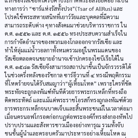
แรกของรัสเซียที่ได้รับคำประกาศพระอิสริยยศอย่างเป็น
ทางการว่า “ซาร์แห่งรัสทั้งปวง”(Tsar of AllRus) และ
โปรดใช้พระสหายสนิทที่เยาว์วัยและบุคคลที่มีความ
สามารถระดับต่าง ๆทางสังคมมาช่วยบริหารราชการ ใน
ค.ศ. ๑๕๕๒ และ ค.ศ. ๑๕๕๖ ทรงประสบความสำเร็จใน
การกำจัดอำนาจของพวกมองโกลออกจากรัสเซีย และ
ทำให้ลุ่มแม่น้ำวอลกาทั้งหมดรวมอยู่ในพรมแดนของ
รัสเซียตลอดจนขยายอำนาจเข้าปกครองไซบีเรียได้ใน
ค.ศ. ๑๕๘๑ รัสเซียจึงสามารถสถาปนาขึ้นเป็นจักรวรรดิได้
ในช่วงครึ่งหลังของรัชกาล ซาร์อีวานที่ ๔ ทรงมีพฤติกรรม
ที่โหดร้ายจนได้รับสมญาว่า“ผู้เหี้ยมโหด” เพราะใครที่ขัด
พระทัยจะถูกลงทัณฑ์ทันทีด้วยธารพระกรเหล็กที่ทรงถือ
ติดพระหัตถ์ และแม้แต่พระราชโอรสก็ทรงถูกลงทัณฑ์ด้วย
ธารพระกรเหล็กจนบาดเจ็บและสิ้นพระชนม์ในเวลาต่อมา
เมื่อนครนอฟโกรอดก่อกบฏต่อพระองค์ก็ทรงส่งกองทัพไป
ปราบปรามและสังหารชาวเมืองอย่างทารุณ รวมทั้งจับ
ชนชั้นผู้นำและครอบครัวมาประหารอย่างเหี้ยมโหด ณ