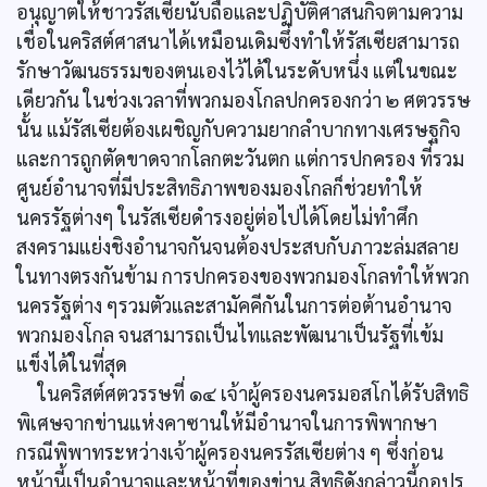
อนุญาตให้ชาวรัสเซียนับถือและปฏิบัติศาสนกิจตามความ
เชื่อในคริสต์ศาสนาได้เหมือนเดิมซึ่งทำให้รัสเซียสามารถ
รักษาวัฒนธรรมของตนเองไว้ได้ในระดับหนึ่ง แต่ในขณะ
เดียวกัน ในช่วงเวลาที่พวกมองโกลปกครองกว่า ๒ ศตวรรษ
นั้น แม้รัสเซียต้องเผชิญกับความยากลำบากทางเศรษฐกิจ
และการถูกตัดขาดจากโลกตะวันตก แต่การปกครอง ที่รวม
ศูนย์อำนาจที่มีประสิทธิภาพของมองโกลก็ช่วยทำให้
นครรัฐต่างๆ ในรัสเซียดำรงอยู่ต่อไปได้โดยไม่ทำศึก
สงครามแย่งชิงอำนาจกันจนต้องประสบกับภาวะล่มสลาย
ในทางตรงกันข้าม การปกครองของพวกมองโกลทำให้พวก
นครรัฐต่าง ๆรวมตัวและสามัคคีกันในการต่อต้านอำนาจ
พวกมองโกล จนสามารถเป็นไทและพัฒนาเป็นรัฐที่เข้ม
แข็งได้ในที่สุด
ในคริสต์ศตวรรษที่ ๑๔ เจ้าผู้ครองนครมอสโกได้รับสิทธิ
พิเศษจากข่านแห่งคาซานให้มีอำนาจในการพิพากษา
กรณีพิพาทระหว่างเจ้าผู้ครองนครรัสเซียต่าง ๆ ซึ่งก่อน
หน้านี้เป็นอำนาจและหน้าที่ของข่าน สิทธิดังกล่าวนี้กอปร