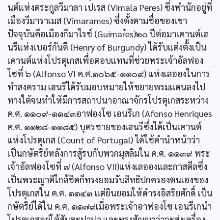
นต์แห่งตระกูลวีมาลา เปเรส (Vimala Peres) ซึ่งพำนักอยู่ที่
เมืองวีมาราเมส (Vimarames) ซึ่งตั้งตามชื่อของเขา
ปัจจุบันคือเมืองกีมาไรช์ (Guimar๋es)๒๐ ปีต่อมาเคานต์เฮ
นรีแห่งเบอร์กันดี (Henry of Burgundy) ได้รับแต่งตั้งเป็น
เคานต์แห่งโปรตุเกสเพื่อตอบแทนที่ช่วยพระเจ้าอัลฟอง
โซที่ ๖ (Alfonso VI ค.ศ.๑๐๖๕-๑๑๐๙) แห่งเลอองในการ
ทำสงคราม เฮนรีได้รับมอบหมายให้ขยายพรมแดนลงไป
ทางใต้จนทำให้มีการสถาปนาอาณาจักรโปรตุเกสระหว่าง
ค.ศ. ๑๑๐๙-๑๑๔๓อาฟองโซ เอนรีเก (Afonso Henriques
ค.ศ. ๑๑๒๘-๑๑๘๕) บุตรชายของเฮนรีซึ่งได้เป็นเคานต์
แห่งโปรตุเกส (Count of Portugal) ได้ใช้คำนำหน้าว่า
เป็นกษัตริย์หลังการสู้รบกับพวกมุสลิมใน ค.ศ. ๑๑๓๙ พระ
เจ้าอัลฟองโซที่ ๗ (Alfonso VII)แห่งเลอองและกาสตีลซึ่ง
เป็นพระญาติใกล้ชิดก็ทรงยอมรับสิทธิปกครองตนเองของ
โปรตุเกสใน ค.ศ. ๑๑๔๓ แต่ยินยอมให้ดำรงอิสริยศักดิ์ เป็น
กษัตริย์ได้ใน ค.ศ. ๑๑๗๙เมื่อพระเจ้าอาฟองโซ เอนรีเกนำ
โปรตุเกสอยู่ใต้สันตะปาปา และทรงสัญญาว่าจะส่งเครื่อง