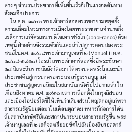
ต่าง ๆ จำนวนประชากรที่เพิ่มขึ้นเร็วก็เป็นแรงกดดันทาง
สังคมอีกประการ
ใน ค.ศ. ๑๙๐๖ พระเจ้าคาร์ลอสทรงพยายามหยุดยั้ง
ความเสื่อมโทรมทางการเมืองโดยพระราชทานอำนาจกึ่ง
เผด็จการแก่อัครเสนาบดีโจเอา ฟรังโก (JoaoFranco) ด้วย
เหตุนี้ ฝ่ายค้านจึงรวมตัวกันและนำไปสู่การลอบปลงพระ
ชนม์ในค.ศ. ๑๙๐๘พระเจ้ามานูเอลที่ ๒ (Manuel II ค.ศ.
๑๙๐๘-๑๙๑๐) โอรสในพระเจ้าคาร์ลอสซึ่งมีพระชันษา
๑๘ ปีและสืบราชบัลลังก์ต่อมา ได้ทรงปลดฟรังโกและนำ
ประเทศคืนสู่การปกครองระบอบรัฐธรรมนูญ แต่
ประชาชนสูญความนิยมในสถาบันกษัตริย์ไปมากแล้ว ใน
เดือนสิงหาคม ค.ศ. ๑๙๑๐ ผลการเลือกตั้งในกรุงลิสบอน
และเมืองโอปอร์โตชี้ให้เห็นว่าเสียงส่วนใหญ่ตกอยู่แก่พวก
สาธารณรัฐนิยมต่อมาในเดือนตุลาคม ทหารก็ก่อการโค่น
ล้มสถาบันกษัตริย์และสถาปนาระบอบสาธารณรัฐขึ้น พระ
เจ้ามานูเอลที่ ๒ เสด็จลงเรือยอช์ตไปยังเมืองยิบรอลตาร์