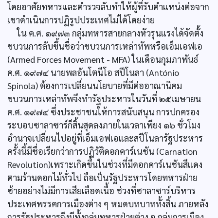
โดยอาศัยทหารและตำรวจลับทำให้ผู้ที่รับตำแหน่งต่อจาก
เขาดำเนินการปฏิรูปประเทศไม่ได้โดยง่าย
ใน ค.ศ. ๑๙๗๓ กลุ่มทหารสายกลางหัวรุนแรงได้จัดตั้ง
ขบวนการลับขึ้นชื่อว่าขบวนการเหล่าทัพหรือเอ็มเอฟเอ
(Armed Forces Movement - MFA) ในเดือนกุมภาพันธ์
ค.ศ. ๑๙๗๔ นายพลอันโตนีโอ สปีโนลา (António
Spinola) ต้องการเปลี่ยนนโยบายที่มีต่ออาณานิคม
ขบวนการเหล่าทัพจึงทำรัฐประหารในวันที่ ๒๕เมษายน
ค.ศ. ๑๙๗๔ ซึ่งประชาชนให้การสนับสนุน การปกครอง
ระบอบซาลาซาร์ก็สิ้นสุดลงภายในเวลาเพียง ๑๖ ชั่วโมง
อำนาจเปลี่ยนไปอยู่ที่เอ็มเอฟเอและสปีโนลารัฐประหาร
ครั้งนี้มีชื่อเรียกว่าการปฏิวัติดอกคาร์เนชัน (Carnation
Revolution)เพราะเกิดขึ้นในช่วงที่มีดอกคาร์เนชันสีแดง
ตามร้านดอกไม้ทั่วไป ถือเป็นรัฐประหารโดยทหารฝ่าย
ซ้ายอย่างไม่มีการเสียเลือดเนื้อ ช่วงที่ซาลาซาร์บริหาร
ประเทศพรรคการเมืองต่าง ๆ หมดบทบาททั้งสิ้น ภายหลัง
การรัฐประหารจึงมีทั้งกลุ่มทหารฝ่ายต่าง ๆ กลุ่มการเมือง