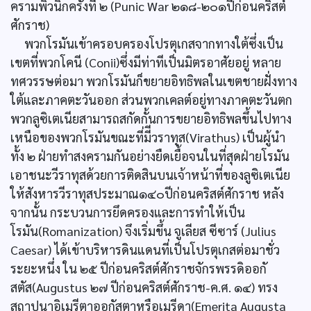
ครามพิวนิกครั้งที่ ๒ (Punic War ๒๑๘-๒๐๑ปีก่อนคริสต์
ศักราช)
พวกโรมันเข้าครอบครองโปรตุเกสจากทางใต้ซึ่งเป็น
เขตที่พวกโคนี (Conii)ซึ่งมีท่าทีเป็นมิตรอาศัยอยู่ หลาย
ทศวรรษต่อมา พวกโรมันก็ขยายอิทธิพลในเขตชายฝั่งทาง
ใต้และภาคตะวันออก ส่วนพวกเคลต์อยู่ทางภาคตะวันตก
พวกลูซิเตเนียสามารถสกัดกั้นการขยายอิทธิพลขึ้นไปทาง
เหนือของพวกโรมันขณะที่มีีวราทุส(Virathus) เป็นผู้นำ
ทั้ง ๒ ฝ่ายทำสงครามกันอย่างยืดเยื้อจนในที่สุดฝ่ายโรมัน
เอาชนะวีราทุสด้วยการติดสินบนเจ้าหน้าที่ของลูซิเตเนีย
ให้สังหารวีราทุสประมาณ๑๔๐ปีก่อนคริสต์ศักราช หลัง
จากนั้น กระบวนการยึดครองและการทำให้เป็น
โรมัน(Romanization) จึงเริ่มขึ้น จูเลียส ซีซาร์ (Julius
Caesar) ได้เข้าบริหารดินแดนที่เป็นโปรตุเกสต่อมาชั่ว
ระยะหนึ่ง ใน ๒๕ ปีก่อนคริสต์ศักราชจักรพรรดิออกั
สตัส(Augustus ๒๗ ปีก่อนคริสต์ศักราช-ค.ศ. ๑๔) ทรง
สถาปนาอิเมรีตาออกัสตาหรือเมรีดา(Emerita Augusta