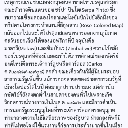
เหตุการณ์เริ่มขึ้นเมื่ออังกฤษยื่นคำขาดให้โปรตุเกสเรียก
คณะสำรวจดินแดนของเซร์ปา ปินโต(Serpa Pinto) ซึ่ง
พยายามเชื่อมต่อแองโกลาและโมซัมบิกไปยังอีกฝั่งของ
ทวีปตามโครงการทำแผนที่สีกุหลาบ (Rose-Colored Map)
กลับออกไปและให้โปรตุเกสถอนทหารออกจากภูมิภาค
ตะวันออกเฉียงใต้ของแอฟริกาที่ปั จจุบันคือ
มาลาวี(Malawi) และซิมบับเว (Zimbabwe) ความไร้พลัง
ของโปรตุเกสที่ต้องยินยอมทำให้ภาพลักษณ์ของกษัตริย์
องค์ใหม่คือพระเจ้าการ์ลูชหรือคาร์ลอส (Carlos
ค.ศ.๑๘๘๙-๑๙๐๘) ตกต่ำ ขณะเดียวกันก็มีผู้นิยมระบอบ
สาธารณรัฐเพิ่มขึ้น แม้การก่อจลาจลของฝ่ายสาธารณรัฐที่
เมืองโอปอร์โตในปี ต่อมาถูกปราบปรามลง แต่สถาบัน
กษัตริย์ก็ยังคงตกต่ำในสายตาของคนทั่วไปเพราะเกิด
วิกฤตการณ์ทางการเงินในค.ศ. ๑๘๙๒ และมีการดำเนิน
การนอกรัฐธรรมนูญโดยที่พระเจ้าคาร์ลอสทรงอนุญาต
ท่ามกลางความไม่มีเสถียรภาพของรัฐบาล ฝ่ายกองทัพก็มี
ท่าทีไม่พอใจ ผู้ใช้แรงงานก็ก่อการประท้วงมากขึ้นในเมือง