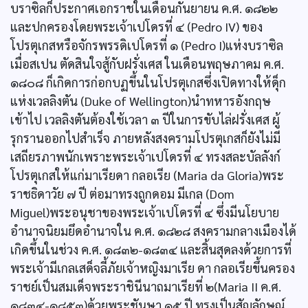
บราซิลก็ประกาศเอกราชในเดือนกันยายน ค.ศ. ๑๘๒๒
และปกครองโดยพระเจ้าเปโดรที่ ๔ (Pedro IV) ของ
โปรตุเกสหรือจักรพรรดิเปโดรที่ ๑ (Pedro I)แห่งบราซิล
เมื่อสเปน ตัดสินใจสู้กับฝรั่งเศส ในเดือนพฤษภาคม ค.ศ.
๑๘๐๘ ก็เกิดการก่อกบฏขึ้นในโปรตุเกสซึ่งเปิดทางให้ดุ็ก
แห่งเวลลิงตัน (Duke of Wellington)นำทหารอังกฤษ
เข้าไป เวลลิงตันต้องใช้เวลา ๓ ปีในการขับไล่ฝรั่งเศส ผู้
รุกรานออกไปสำเร็จ ภายหลังสงครามโปรตุเกสก็ยังไม่มี
เสถียรภาพนักเพราะพระเจ้าเปโดรที่ ๔ ทรงสละบัลลังก์
โปรตุเกสให้แก่มาเรียดา กลอเรีย (Maria da Gloria)พระ
ราชธิดาวัย ๗ ปี ต่อมาทรงถูกดอม มีเกล (Dom
Miguel)พระอนุชาของพระเจ้าเปโดรที่ ๔ ซึ่งมีนโยบาย
อำนาจนิยมยึดอำนาจใน ค.ศ. ๑๘๒๘ สงครามกลางเมืองได้
เกิดขึ้นในช่วง ค.ศ. ๑๘๓๒-๑๘๓๔ และสิ้นสุดลงด้วยการที่
พระเจ้ามีเกลเสด็จลี้ภัยเจ้าหญิงมาเรีย ดา กลอเรียขึ้นครอง
ราชย์เป็นสมเด็จพระราชินีนาถมาเรียที่ ๒(Maria II ค.ศ.
๑๘๓๔-๑๘๕๓)ด้วยพระชันษา ๑๕ ปี ทรงเป็นสัญลักษณ์