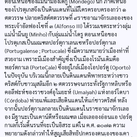
ตอนเหนือของแม่น้ำมองเดกู (Mondego) นัก ภาคเหนือ
ของโปรตุเกสจึงเป็นดินแดนที่ไม่มีใครครอบครองกว่า ๑
ศตวรรษ ปลายคริสต์ศตวรรษที่ ๙ราชอาณาจักรเลอองของ
พระเจ้าอัลฟองโซที่ ๓ (Alfonso III) ได้รวมเขตระหว่างลุ่ม
แม่น้ำมีนยู (Minho) กับลุ่มแม่น้ำโดรู ตอนเหนือของ
โปรตุเกสเป็นมณฑลปอร์ตุกาเลนเซหรือปอร์ตุกาเล
(Portugalense ; Portucale) ซึ่งมีความหมายว่าเมืองท่าที่
สวยงาม เพราะมีเมืองสำคัญซึ่งเป็นเมืองโรมันเดิมคือ
พอร์ตกาเล (PorteCale) ซึ่งอยู่ใกล้เมืองโอปอร์ตู (Oporto)
ในปัจจุบัน บริเวณนี้กลายเป็นดินแดนพิพาทระหว่างชาว
คริสต์กับชาวมุสลิมอีก ๒ ศตวรรษจนกระทั่งรัฐกาหลิบหรือ
คอลีฟะห์ของราชวงศ์อุไมยะห์ (Umaiyah) แห่งกอร์โดบา
(Córdoba) พ่ายแพ้และเสียดินแดนให้แก่ชาวคริสต์ หลัง
จากนั้นปอร์ตุกาเลกลายเป็นดินแดนในราชอาณาจักรเลอ
อง มีฐานะเป็นเคาน์ตีหรือมณฑล เมื่อเลอองอ่อนแอ ปอร์ตุ
กาเลก็เริ่มดิ้นรนที่จะเป็นอิสระ แต่ใน ค.ศ. ๑๐๗๑ ความ
พยายามดังกล่าวทำให้สูญเสียสิทธิปกครองตนเองของเคา