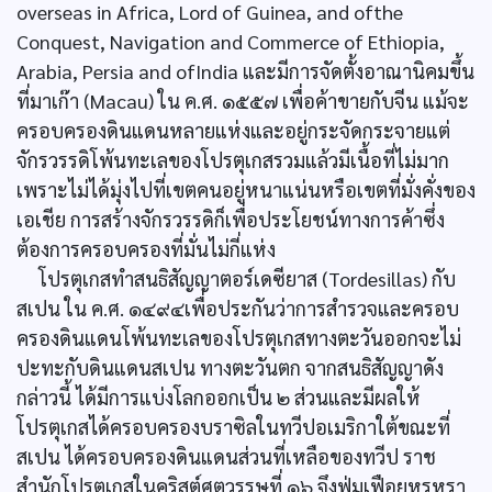
overseas in Africa, Lord of Guinea, and ofthe
Conquest, Navigation and Commerce of Ethiopia,
Arabia, Persia and ofIndia และมีการจัดตั้งอาณานิคมขึ้น
ที่มาเก๊า (Macau) ใน ค.ศ. ๑๕๕๗ เพื่อค้าขายกับจีน แม้จะ
ครอบครองดินแดนหลายแห่งและอยู่กระจัดกระจายแต่
จักรวรรดิโพ้นทะเลของโปรตุเกสรวมแล้วมีเนื้อที่ไม่มาก
เพราะไม่ได้มุ่งไปที่เขตคนอยู่หนาแน่นหรือเขตที่มั่งคั่งของ
เอเชีย การสร้างจักรวรรดิก็เพื่อประโยชน์ทางการค้าซึ่ง
ต้องการครอบครองที่มั่นไม่กี่แห่ง
โปรตุเกสทำสนธิสัญญาตอร์เดซียาส (Tordesillas) กับ
สเปน ใน ค.ศ. ๑๔๙๔เพื่อประกันว่าการสำรวจและครอบ
ครองดินแดนโพ้นทะเลของโปรตุเกสทางตะวันออกจะไม่
ปะทะกับดินแดนสเปน ทางตะวันตก จากสนธิสัญญาดัง
กล่าวนี้ ได้มีการแบ่งโลกออกเป็น ๒ ส่วนและมีผลให้
โปรตุเกสได้ครอบครองบราซิลในทวีปอเมริกาใต้ขณะที่
สเปน ได้ครอบครองดินแดนส่วนที่เหลือของทวีป ราช
สำนักโปรตุเกสในคริสต์ศตวรรษที่ ๑๖ จึงฟุ่มเฟือยหรูหรา