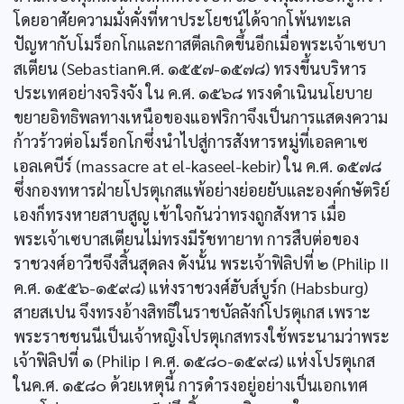
โดยอาศัยความมั่งคั่งที่หาประโยชน์ได้จากโพ้นทะเล
ปัญหากับโมร็อกโกและกาสตีลเกิดขึ้นอีกเมื่อพระเจ้าเซบา
สเตียน (Sebastianค.ศ. ๑๕๕๗-๑๕๗๘) ทรงขึ้นบริหาร
ประเทศอย่างจริงจัง ใน ค.ศ. ๑๕๖๘ ทรงดำเนินนโยบาย
ขยายอิทธิพลทางเหนือของแอฟริกาจึงเป็นการแสดงความ
ก้าวร้าวต่อโมร็อกโกซึ่งนำไปสู่การสังหารหมู่ที่เอลคาเซ
เอลเคบีร์ (massacre at el-kaseel-kebir) ใน ค.ศ. ๑๕๗๘
ซึ่งกองทหารฝ่ายโปรตุเกสแพ้อย่างย่อยยับและองค์กษัตริย์
เองก็ทรงหายสาบสูญ เข้าใจกันว่าทรงถูกสังหาร เมื่อ
พระเจ้าเซบาสเตียนไม่ทรงมีรัชทายาท การสืบต่อของ
ราชวงศ์อาวีชจึงสิ้นสุดลง ดังนั้น พระเจ้าฟิลิปที่ ๒ (Philip II
ค.ศ. ๑๕๕๖-๑๕๙๘) แห่งราชวงศ์ฮับส์บูร์ก (Habsburg)
สายสเปน จึงทรงอ้างสิทธิในราชบัลลังก์โปรตุเกส เพราะ
พระราชชนนีเป็นเจ้าหญิงโปรตุเกสทรงใช้พระนามว่าพระ
เจ้าฟิลิปที่ ๑ (Philip I ค.ศ. ๑๕๘๐-๑๕๙๘) แห่งโปรตุเกส
ในค.ศ. ๑๕๘๐ ด้วยเหตุนี้ การดำรงอยู่อย่างเป็นเอกเทศ