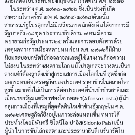
และเสด็จไปประทับที่อังกฤษจนสวรรคตใน ค.ศ. ๑๙๓๒
ในระหว่าง ค.ศ. ๑๙๑๐-๑๙๒๖ ซึ่งเป็นช่วงที่ เกิด
สงครามโลกครั้งที่ ๑(ค.ศ. ๑๙๑๔-๑๙๑๘)ด้วยนั้น
สาธารณรัฐโปรตุเกสไม่มีเสถียรภาพนักดังเห็นได้จากการมี
รัฐบาลถึง ๔๘ ชุด ประธานาธิบดีรวม ๗ คน มีความ
พยายามก่อรัฐประหาร๒๕ ครั้งและการลอบสังหารด้วย
เหตุผลทางการเมืองหลายหน ก่อน ค.ศ. ๑๙๑๖ก็มีฝ่าย
นิยมระบอบกษัตริย์ก่อจลาจลและผู้ใช้แรงงานก็ก่อความ
ไม่สงบ ในระหว่างสงครามโลก แม้โปรตุเกสจะวางตนเป็นก
ลางแต่ก็ต้องถูกดึงเข้าสู่กระแสการเมืองโลกในที่ สุดซึ่งก่อ
ผลกระทบต่อเศรษฐกิจของประเทศ ราคาข้าวในตลาดโลก
สูงขึ้ นมากซึ่งไม่เป็นการดีต่อประเทศที่นำเข้าข้าวสาลีและ
เมื่อนายกรัฐมนตรีอาฟองโซ กอสตา(Afonso Costa) ผู้นำ
กลุ่มการเมืองที่ใหญ่ที่สุดตัดสินใจเข้าข้างอังกฤษใน ค.ศ.
๑๙๑๖เศรษฐกิจก็ยิ่งอยู่ในภาวะล่อแหลมขึ้น ทหารได้
ประท้วงโดยมีพันตรี ซีโดนีโอ ปาอีส(Sidonio Pais) เป็น
ผู้นำ ในการขับไล่กอสตาและประธานาธิบดีเบร์นาร์ดีโน