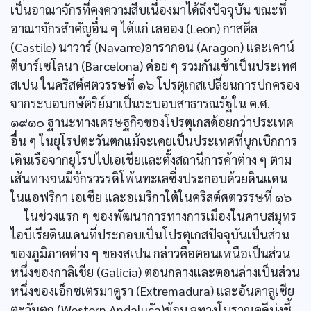
เป็นอาณาจักรที่คงความสืบเนื่องมาได้ถึงปัจจุบัน ขณะที่
อาณาจักรสำคัญอื่น ๆ ได้แก่ เลออง (Leon) กาสตีล
(Castile) นาวาร์ (Navarre)อารากอน (Aragon) และเคาน์
ตีบาร์เซโลนา (Barcelona) ค่อย ๆ รวมกันเข้าเป็นประเทศ
สเปน ในคริสต์ศตวรรษที่ ๑๖ โปรตุเกสเปลี่ยนการปกครอง
จากระบอบกษัตริย์มาเป็นระบอบสาธารณรัฐใน ค.ศ.
๑๙๑๐ ฐานะทางเศรษฐกิจของโปรตุเกสด้อยกว่าประเทศ
อื่น ๆ ในยุโรปตะวันตกแม้จะเคยเป็นประเทศที่บุกเบิกการ
เดินเรือจากยุโรปไปเอเชียและตั้งสถานีการค้าต่าง ๆ ตาม
เส้นทางจนมีจักรวรรดิโพ้นทะเลซึ่งประกอบด้วยดินแดน
ในแอฟริกา เอเชีย และอเมริกาใต้ในคริสต์ศตวรรษที่ ๑๖
ในช่วงแรก ๆ ของพัฒนาการทางการเมืองในคาบสมุทร
ไอบีเรียดินแดนที่ประกอบเป็นโปรตุเกสปัจจุบันเป็นส่วน
ของภูมิภาคต่าง ๆ ของสเปน กล่าวคือตอนเหนือเป็นส่วน
หนึ่งของกาลิเชีย (Galicia) ตอนกลางและตอนล่างเป็นส่วน
หนึ่งของเอ็กซเตรมาดูรา (Extremadura) และอันดาลูเซีย
ตะวันตก (Western Andalucัa)ข้อมู ลทางโบราณคดีบ่งชี้