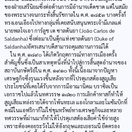
ของฝ่ายเสรีนิยมซึ่งต่อต้านการมีอำนาจเด็ดขาด แต่ในสมัย
ของพระนางจนกระทั่งสิ้นรัชกาลใน ค.ศ. ๑๘๕๓ บางครั้งก็
ทรงเอนเอียงไปทางกลุ่มที่เคยสนับสนุนพระเจ้ามีเกลแต่
นายพลโจเอา การ์ลูช เด ซาลดันยา (João Carlos de
Saldanha) ซึ่งต่อมาเป็นดุ็กแห่งซาลดันยา (Duke of
Saldanha)อัครเสนาบดีสามารถคุมสถานการณ์ได้
ใน ค.ศ. ๑๘๙๐ ได้เกิดวิกฤตการณ์ทางการเมืองครั้ง
สำคัญขึ้นซึ่งเป็นสาเหตุหนึ่งที่นำไปสู่การสิ้นสุดอำนาจของ
สถาบันกษัตริย์ใน ค.ศ. ๑๙๑๐ ทั้งนี้เนื่องมาจากปัญหา
เศรษฐกิจซึ่งรุนแรงขึ้นหลังจากที่โปรตุเกสต้องสูญเสีย
ประโยชน์ที่เคยได้รับจากการมีอาณานิคม บราซิลเป็น
เอกราชไปแล้วในทศวรรษ ๑๘๒๐ การเลิกค้าทาสก็ทำให้
สูญเสียแหล่งรายได้จากโพ้นทะเล แองโกลาและโมซัมบิกที่
คงมีในแอฟริกาก็ไม่ใช่ขุมทรัพย์ทางเศรษฐกิจและหลาย
ทศวรรษที่ผ่านมาก็ทำให้โปรตุเกสต้องเสียค่าใช้จ่ายสูง
เพราะต้องคอยระวังไม่ให้อังกฤษและเยอรมนี ยึดครอง