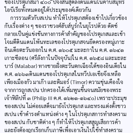
ของโปรตุเกสมา ๔๐๐ ีปจึงสิ้นสุดลงดินแดนในคาบสมุทร
ไอบีเรียทั้งหมดอยู่ใต้ประมุของค์เดียวกัน
การรวมตัวกับสเปน ทำให้โปรตุเกสต้องเข้าไปเกี่ยวข้อง
กับเรื่องต่าง ๆ ของราชวงศ์ฮับส์บูร์กในยุโรปด้วย ดัตช์
กลายเป็นคู่แข่งขันทางการค้าสำคัญของโปรตุเกสและเข้า
โจมตีดินแดนโพ้นทะเลของโปรตุเกสจนยึดครองหมู่เกาะ
อินเดียตะวันออกใน ค.ศ. ๑๖๐๕ มะละกาใน ค.ศ. ๑๖๔๑
เกาะซีลอน (ศรีลังกาในปัจจุบัน)ใน ค.ศ. ๑๖๕๘ และมะละ
บาร์ (Malabar) ทางชายฝั่งตะวันตกเฉียงใต้ของอินเดียใน
ค.ศ. ๑๖๖๓ดินแดนของโปรตุเกสในทวีปเอเชียจึงเหลือ
เพียงเมืองกัว มาเก๊า และติมอร์ (Timor) ความขุ่นเคืองใจ
จากการถูกสเปน ปกครองได้เพิ่มพูนขึ้นจนสมัยของพระ
เจ้าฟิลิปที่ ๓ (Philip III ค.ศ. ๑๖๒๑-๑๖๔๐) เพราะประมุข
ของสเปน ไม่ค่อยเสด็จมายังโปรตุเกส และทรงแต่งตั้งชาว
สเปน เข้าดำรงตำแหน่งต่าง ๆ ในโปรตุเกสการทำสงคราม
ของสเปน กับชาติต่าง ๆ ก็ทำให้โปรตุเกสสูญเสียการค้า
และยังต้องถูกเรียกเก็บภาษีเพื่อเอาเงินไปใช้ทำสงคราม