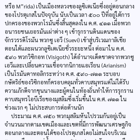
หรือ M”rida) เป็นเมืองหลวงของลูซิเตเนียซึ่งอยู่ตอนกลาง
ของโปรตุเกสในปัจจุบัน นับเป็นเวลา ๕๐๐ ปีที่อยู่ใต้การ
ปกครองของพวกโรมันซึ่งสิ้นสุดลงใน ค.ศ. ๔๑๑ เมื่อพวก
อนารยชนเยอรมันเผ่าต่าง ๆ เข้ารุกรานดินแดนของ
จักรวรรดิโรมัน พวกซู เอวี (Suevi) เข้าสู่บริเวณกาลิเชีย
ตอนใต้และผนวกลูซิเตเนียชั่วระยะหนึ่ง ต่อมาใน ค.ศ.
๕๙๐ พวกวิซิกอท (Visigoth) ได้อำนาจเด็ดขาดจากพวกซู
เอวีและเปลี่ยนความเชื่อจากนิกายแอเรียน (Arianism)
เป็นโรมันคาทอลิกระหว่าง ค.ศ. ๕๙๐-๗๑๑ ระบอบ
กษัตริย์ของวิซิกอทก็ครอบคลุมทั่วคาบสมุทรแต่ไม่ได้รับ
ความภักดีจากขุนนางและผู้คนในท้องถิ่นทำให้การรุกราน
คาบสมุทรไอบีเรียของมุสลิมซึ่งเริ่มขึ้นใน ค.ศ. ๗๑๑ ใน
ช่วงแรก ๆ ไม่ประสบการต่อต้านนัก
ประมาณ ค.ศ. ๗๕๐ พวกมุสลิมหันไปรวมกันอยู่เป็น
จำนวนมากตามเขตเมืองและเขตที่มีการพัฒนาเศรษฐกิจ
ตอนกลางและตอนใต้ของโปรตุเกสโดยไม่สนใจบริเวณ