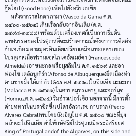
กู๊ดโฮป (Good Hope) เพื่อไปยังทวีปเอเชีย
หลังจากวาสโกดา กามา (Vasco da Gama ค.ศ.
๑๔๖๐-๑๕๒๔) เดินเรือกลับจากอินเดีย (ค.ศ.
๑๔๙๘-๑๔๙๙) พร้อมด้วยเครื่องเทศก็เป็นการเริ่มต้น
๒ทศวรรษของโปรตุเกสที่จะสร้างความมั่งคั่งจากการติดต่อ
กับเอเชีย มหาสมุทรอินเดียเปรียบเสมือนทะเลสาบของ
โปรตุเกสเมื่อฟรานเซสโก เดอัลเมย์ดา (Francescode
Almeida) เอาชนะกองเรือมุสลิมใน ค.ศ. ๑๕๐๙ และอา
ฟองโซ เดอัลบูเกิร์ก(Afonso de Albuquerque)ยึดเมืองท่า
ตามชายฝั่ง ได้แก่ กัว (Goa ค.ศ. ๑๕๑๐)ในอินเดีย มะละกา
(Malacca ค.ศ. ๑๕๑๑) ในคาบสมุทรมลายู และออร์มุซ
(Hormuzค.ศ. ๑๕๑๕) ริมอ่าวเปอร์เซีย นอกจากนี้ มีการตั้ง
ค่ายทหารในบราซิลซึ่งเปโดรอัลวาเรซ กาบราล (Pedro
Alvares Cabral)พบโดยบังเอิญใน ค.ศ. ๑๕๐๐ ขณะที่มุ่ง
หน้าจะไปอินเดีย ทำให้กษัตริย์โปรตุเกสมีพระอิสริยยศ
King of Portugal andof the Algarves, on this side and