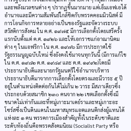
และพลังมวลชนต่าง ๆ ปรากฏขึ้นมากมาย แต่เอ็มเอฟเอได้
อำนาจและมีความสัมพันธ์ใกล้ชิดกับพรรคคอมมิวนิสต์ มี
การโอนกิจการหลายอย่างเป็นของรัฐและจัดวางระบบ
สวัสดิการสังคม ใน ค.ศ. ๑๙๗๕ มีการเลือกตั้งโดยเสรีครั้ง
แรกนับตั้งแต่ ค.ศ. ๑๙๒๖ และให้เอกราชแก่อาณานิคม
ต่าง ๆ ในแอฟริกา ใน ค.ศ. ๑๙๗๖ มีการประกาศใช้
รัฐธรรมนูญฉบับใหม่ ซึ่งยังคงใช้มาจนทุกวันนี้ (มีการแก้ไข
ใน ค.ศ. ๑๙๘๒ ค.ศ. ๑๙๘๙ และ ค.ศ. ๑๙๙๒)โดยมี
ประธานาธิบดีและนายกรัฐมนตรีใช้อำนาจบริหาร
ประธานาธิบดีมาจากการเลือกตั้งโดยตรงและมีวาระ ๕ ปี
อยู่ในตำแหน่งติดต่อกันได้ไม่เกิน ๒ วาระ มีสภาเดียวซึ่ง
ประกอบด้วยสมาชิก ๒๓๐ คนจาก ๒๒ เขตเลือกตั้งซึ่งมี
ขนาดไม่เท่ากันและที่หมู่เกาะมาเดย์ราและหมู่เกาะอะ
โซร์สซึ่งเป็นดินแดนในมหาสมุทรแอตแลนติกส่งผู้แทนได้
แห่งละ ๑ คน พรรคการเมืองสำคัญทั้งในระดับชาติและ
ระดับท้องถิ่นคือพรรคสังคมนิยม (Socialist Party หรือ