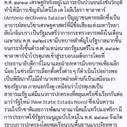
ค.ศ. ๑๙๓๓ เศรษฐกิจจึงอยู่ในภาวะปั่นป่วนจนถึงขั้นวิกฤติ
ทำให้มีการเชิญอันโตนีโอ เด โอลีเวียรา ซาลาซาร์
(António deOliveira Salazar) ปัญญาชนคาทอลิกซึ่งเป็น
อาจารย์สอนวิชาเศรษฐศาสตร์ที่มีชื่อเสียงแห่งมหาวิทยา
ลัยโกอิมบรา เป็นรัฐมนตรีว่าการกระทรวงการคลังในเดือน
เมษายน ค.ศ. ๑๙๒๘ เขามีบทบาทสำคัญในรัฐบาลมากขึ้น
จนกระทั่งขึ้นดำรงตำแหน่งนายกรัฐมนตรีใน ค.ศ. ๑๙๓๒
ซาลาซาร์นำโปรตุเกสเข้าสู่ระบอบเผด็จการโดยที่
ประธานาธิบดีการ์โมนาและฝ่ายทหารมีบทบาทเพียงเล็ก
น้อย ในช่วงนี้การเลือกตั้งครั้งต่าง ๆ ก็ดำเนินไปอย่างพอ
เป็นพิธีสภาก็ไม่มีอำนาจพรรคฝ่ายค้านก็เป็นเสมือนเงา
ของรัฐบาล ภายนอกจึงดู เหมือนว่าโปรตุเกสเป็น
สาธารณรัฐ แต่มีแนวการปกครองที่คลุมเครือซึ่งเรียกกันต่อ
มาว่ารัฐใหม่ (New State; Estado Novo) ซึ่งเน้นความ
รวมใจรักชาติและการพัฒนาอาณานิคมในทวีปแอฟริกา มี
การประกาศใช้รัฐธรรมนูญฉบับใหม่ใน ค.ศ. ๑๙๓๓ จึงเกิด
ระบบการปกครองโดยพลเรือนบนพื้นฐานแบบรัฐทหาร