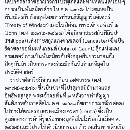
ได้ปกครองราชอาณาจักรโปรตุเกสและทำให้ดินแดนอื่น ๆ
อยากเป็นพันธมิตรด้วย ใน ค.ศ. ๑๓๘๖ โปรตุเกสเป็น
พันธมิตรกับอังกฤษโดยการทำสนธิสัญญาวินด์เซอร์
(Treaty of Windsor) และในปีต่อมาพระเจ้าจอห์นที่ ๑
(John I ค.ศ. ๑๓๘๕-๑๔๓๓) ได้อภิเษกสมรสกับฟิลิปปา
(Philippa) แห่งราชสกุลแลงคาสเตอร์ (Lancaster) ซึ่งเป็น
ธิดาของจอห์นแห่งกอนต์ (John of Gaunt) ดุ็กแห่งแลง
คาสเตอร์ การเป็นพันธมิตรกับอังกฤษยึนยาวมาจนถึง
ปัจจุบันนับเป็นการตกลงร่วมมือกันที่เก่าแก่ที่สุดใน
ประวัติศาสตร์
ราชวงศ์อาวีชมีอำนาจเกือบ ๒ศตวรรษ (ค.ศ.
๑๓๘๕-๑๕๘๐) ซึ่งเป็นช่วงที่โปรตุเกสมีอำนาจและ
อิทธิพลสูงสุด พระเจ้าจอห์นที่ ๑ หลังจากทำสัญญา
สันติภาพกับกาสตีลใน ค.ศ. ๑๔๑๑ ก็ขยายอาณาจักรต่อลง
ไปทางใต้จนครอบครองเมืองเซวตา (Ceuta) ซึ่งเป็น
ศูนย์กลางการค้าที่รุ่งเรืองของมุสลิมในโมร็อกโกเมื่อค.ศ.
๑๔๑๕ และโปรดให้ดำเนินการออกสำรวจเส้นทางเดินเรือ