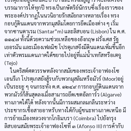
บรรณาการให้ทุกปี ทรงเป็นกษัตริย์นักรบซึ่งเรื่องราวของ
พระองค์ปรากฏในนวนิยายรักสมัยกลางหลายเรื่อง ทรง
กอบกู้ดินแดนจากพวกมุสลิมโดยการยึดเมืองต่าง ๆ เริ่ม
จากซานตาเรม (Santar”m) และลิสบอน (Lisbon) ใน ค.ศ.
๑๑๔๗ ทั้งนี้ด้วยความช่วยเหลือของอังกฤษ ฝรั่งเศส รัฐ
เยอรมัน และเมืองเฟลมิช โปรตุเกสจึงมีดินแดนเพิ่มขึ้นอีก
เท่าตัวพรมแดนภาคใต้ขยายไปอยู่ที่แม่น้ำเทกัสหรือเตจู
(Tejo)
ในคริสต์ศตวรรษหลังจากสมัยของพระเจ้าอาฟองโซ
เอนรีเก โปรตุเกสยังสู้รบกับพวกมุสลิมหรือมัวร์ (Moor)อยู่
เป็นระยะ ๆ จนกระทั่ง ค.ศ. ๑๒๔๙ การกอบกู้ดินแดนจาก
พวกมัวร์ก็ิส้นสุดลงเมื่อสามารถยึดเขตอัลการ์ีว (Algarve)
ทางภาคใต้ได้ หลังจากนั้นมีการผสมกลมกลืนระหว่าง
ประชากรเชื้อสายอาหรับทางใต้กับผู้ชนะทางภาคเหนือ มี
การย้ายเมืองหลวงจากโกอิมบรา (Coimbra) ไปยังกรุง
ลิสบอนสมัยพระเจ้าอาฟองโซที่ ๓ (Afonso III) การค้ากับ