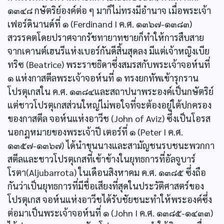
๑๓๔๘ กษัตริย์องค์ต่อ ๆ มาก็ไม่ทรงมีอำนาจ เมื่อพระเจ้า
เฟอร์ดินานด์ที่ ๑ (Ferdinand I ค.ศ. ๑๓๖๗-๑๓๘๓)
สวรรคตโดยปราศจากรัชทายาทชายก็ทำให้การสืบสาย
จากเคานต์เฮนรีแห่งเบอร์กันดีสิ้นสุดลง มีแต่เจ้าหญิงเบีย
ทริซ (Beatrice) พระราชธิดาซึ่งสมรสกับพระเจ้าจอห์นที่
๑ แห่งกาสตีลพระเจ้าจอห์นที่ ๑ ทรงยกทัพเข้ารุกราน
โปรตุเกสใน ค.ศ. ๑๓๘๔และสถาปนาพระองค์เป็นกษัตริย์
แต่ชาวโปรตุเกสส่วนใหญ่ไม่พอใจที่จะต้องอยู่ใต้ปกครอง
ของกาสตีล จอห์นแห่งอาวีช (John of Aviz) ซึ่งเป็นโอรส
นอกฎหมายของพระเจ้าปี เตอร์ที่ ๑ (Peter I ค.ศ.
๑๓๕๗-๑๓๖๗) ได้นำขุนนางและสามัญชนรบชนะพวกกา
สตีลและชาวโปรตุเกสที่เข้าข้างในยุทธการที่อัลจูบาร์
โรตา(Aljubarrota) ในเดือนสิงหาคม ค.ศ. ๑๓๘๕ ซึ่งถือ
กันว่าเป็นยุทธการที่มีชื่อเสียงที่สุดในประวัติศาสตร์ของ
โปรตุเกส จอห์นแห่งอาวีชได้รับชัยชนะทำให้พระองค์ซึ่ง
ต่อมาเป็นพระเจ้าจอห์นที่ ๑ (John I ค.ศ. ๑๓๘๕-๑๔๓๓)