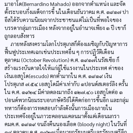
มาอาโด(Bernardino Mahado) ออกจากตำแหน่ง และจัด
ตั้งระบอบกึ่งเผด็จการขึ้ นในเดือนธันวาคม ค.ศ. ๑๙๑๗ ปา
อีสได้รับความนิยมจากประชาชนแต่ไม่เป็นที่พอใจของ
บรรดากลุ่มการเมือง หลังจากอยู่ในอำนาจเพียง ๑ ปี เขาก็
ถูกลอบสังหาร
ภายหลังสงครามโลกโปรตุเกสก็ต้องเผชิญกับปัญหาการ
ฟื้นฟูประเทศเฉกเช่นประเทศอื่น ๆ การปฏิวัติเดือน
ตุลาคม (October Revolution) ค.ศ. ๑๙๑๗ในรัสเซีย ก็
สร้างแรงบันดาลใจให้แก่ผู้ใช้แรงงานในประเทศ ค่าของ
เงินเอสกูโด(escudo) ตกต่ำมากใน ค.ศ. ๑๙๑๙ เงิน
โปรตุเกส ๗.๕๔ เอสกูโดมีค่าเท่ากับ ๑ปอนด์สเตอร์ลิง ครั้น
ใน ค.ศ. ๑๙๒๔ มีค่าลดลงมากถึง ๑๒๗.๔๐ เอสกูโดต่อ ๑
ปอนด์พวกนิยมระบอบกษัตริย์ได้คิดก่อการขึ้นอีก และกลุ่ม
ทหารก็ต้องการทดสอบกำลังดังนั้นการเมืองภายใน
ประเทศจึงอยู่ในภาวะคลอนแคลนมาตั้งแต่เดือนมกรา
คมค.ศ. ๑๙๑๙ จนถึงคืนนองเลือด (bloody night) ในวันที่
๑๙ ตุลาคม ค.ศ. ๑๙๒๑เมื่อนายกรัฐมนตรีและรัฐมนตรีอีก