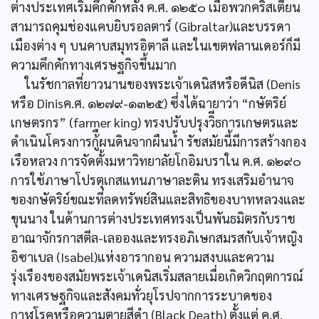
ต่างประเทศเริ่มคึกคักหลัง ค.ศ. ๑๒๕๐ เมื่อพวกคริสเตียน
สามารถคุมช่องแคบยิบรอลตาร์ (Gibraltar)และบรรดา
เมืองต่าง ๆ บนคาบสมุทรอิตาลี และในเขตฟลานเดอร์ก็มี
ความคึกคักทางเศรษฐกิจขึ้นมาก
ในรัชกาลที่ยาวนานของพระเจ้าเดนิสหรือดีนิส (Denis
หรือ Dinisค.ศ. ๑๒๗๙-๑๓๒๕) ซึ่งได้ฉายาว่า “กษัตริย์
เกษตรกร” (farmer king) ทรงปรับปรุงวิีธการเกษตรและ
ดำเนินโครงการกู้ืผนดินจากผืนน้ำ รัชสมัยนี้มีการสร้างกอง
เรือหลวง การจัดตั้งมหาวิทยาลัยโกอิมบราใน ค.ศ. ๑๒๙๐
การใช้ภาษาโปรตุเกสแทนภาษาละติน ทรงเสริมอำนาจ
ของกษัตริย์ขณะที่ลดทรัพย์สินและสิทธิของบาทหลวงและ
ขุนนาง ในด้านการต่างประเทศทรงเป็นพันธมิตรกับราช
อาณาจักรกาสตีล-เลอองและทรงอภิเษกสมรสกับเจ้าหญิง
อิซาเบล (Isabel)แห่งอารากอน ความสงบและความ
รุ่งเรืองของสมัยพระเจ้าเดนิสเริ่มสลายเมื่อเกิดวิกฤตการณ์
ทางเศรษฐกิจและสังคมทั่วยุโรปจากการระบาดของ
กาฬโรคหรือความตายสีดำ (Black Death) ตั้งแต่ ค.ศ.