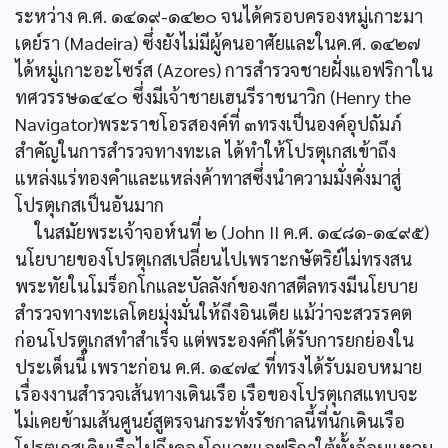
ระหว่าง ค.ศ. ๑๔๑๙-๑๔๒๐ จนได้ครอบครองหมู่เกาะมา
เดย์รา (Madeira) ซึ่งยังไม่มีผู้คนอาศัยและในค.ศ. ๑๔๒๗
ได้หมู่เกาะอะโซร์ส (Azores) การสำรวจชายฝั่งแอฟริกาใน
ทศวรรษ๑๔๔๐ ซึ่งมีเจ้าชายเฮนรีราชนาวิก (Henry the
Navigator)พระราชโอรสองค์ที่ ๓ทรงเป็นองค์อุปถัมภ์
สำคัญในการสำรวจทางทะเล ได้ทำให้โปรตุเกสเข้าถึง
แหล่งแร่ทองคำและแหล่งค้าทาสซึ่งนำความมั่งคั่งมาสู่
โปรตุเกสเป็นอันมาก
ในสมัยพระเจ้าจอห์นที่ ๒ (John II ค.ศ. ๑๔๘๑-๑๔๙๕)
นโยบายของโปรตุเกสเปลี่ยนไปเพราะกษัตริย์ไม่ทรงสน
พระทัยในโมร็อกโกและบัลลังก์ของกาสตีลทรงมีนโยบาย
สำรวจทางทะเลโดยมุ่งมั่นให้ถึงอินเดีย แม้ว่าจะสวรรคต
ก่อนโปรตุเกสทำสำเร็จ แต่พระองค์ก็ได้รับการยกย่องใน
ประเด็นนี้ เพราะก่อน ค.ศ. ๑๔๗๔ ที่ทรงได้รับมอบหมาย
เรื่องงานสำรวจเส้นทางเดินเรือ เรือของโปรตุเกสแทบจะ
ไม่เคยข้ามเส้นศูนย์สูตรจนกระทั่งรัชกาลนี้ที่นักเดินเรือ
โปรตุเกสเดินเรือไปถึงคองโกและแอฟริกาใต้ทั้งอ้อมแหลม