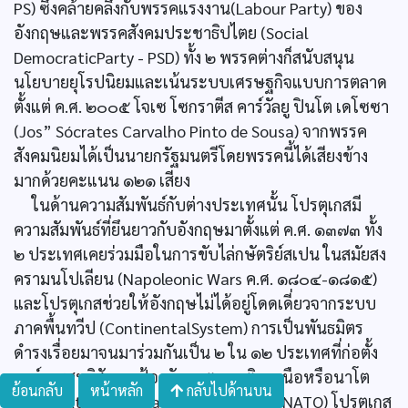
PS) ซึ่งคล้ายคลึงกับพรรคแรงงาน(Labour Party) ของ
อังกฤษและพรรคสังคมประชาธิปไตย (Social
DemocraticParty - PSD) ทั้ง ๒ พรรคต่างก็สนับสนุน
นโยบายยุโรปนิยมและเน้นระบบเศรษฐกิจแบบการตลาด
ตั้งแต่ ค.ศ. ๒๐๐๕ โจเซ โซกราตีส คาร์วัลยู ปินโต เดโซซา
(Jos” Sócrates Carvalho Pinto de Sousa) จากพรรค
สังคมนิยมได้เป็นนายกรัฐมนตรีโดยพรรคนี้ได้เสียงข้าง
มากด้วยคะแนน ๑๒๑ เสียง
ในด้านความสัมพันธ์กับต่างประเทศนั้น โปรตุเกสมี
ความสัมพันธ์ที่ยึนยาวกับอังกฤษมาตั้งแต่ ค.ศ. ๑๓๗๓ ทั้ง
๒ ประเทศเคยร่วมมือในการขับไล่กษัตริย์สเปน ในสมัยสง
ครามนโปเลียน (Napoleonic Wars ค.ศ. ๑๘๐๔-๑๘๑๕)
และโปรตุเกสช่วยให้อังกฤษไม่ได้อยู่โดดเดี่ยวจากระบบ
ภาคพื้นทวีป (ContinentalSystem) การเป็นพันธมิตร
ดำรงเรื่อยมาจนมาร่วมกันเป็น ๒ ใน ๑๒ ประเทศที่ก่อตั้ง
องค์การสนธิสัญญาป้องกันแอตแลนติกเหนือหรือนาโต
ย้อนกลับ
หน้าหลัก
กลับไปด้านบน
(North Atlantic TreatyOrganization - NATO) โปรตุเกส