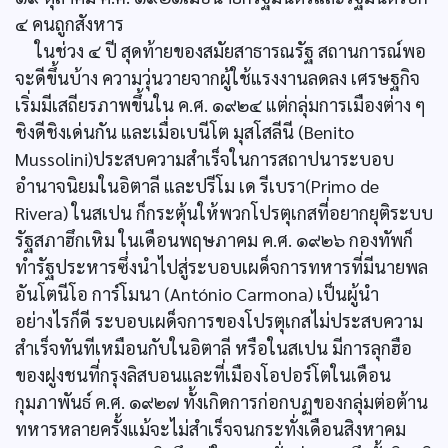
๔ คนถูกสังหาร
ในช่วง ๔ ปี สุดท้ายของสมัยสาธารณรัฐ สถานการณ์พอ
จะดีขึ้นบ้าง ความวุ่นวายจากผู้ใช้แรงงานลดลง เศรษฐกิจ
เริ่มมีเสถียรภาพขึ้นใน ค.ศ. ๑๙๒๔ แต่กลุ่มการเมืองต่าง ๆ
ชิงดีชิงเด่นกัน และเมื่อเบนีโต มุสโสลีนี (Benito
Mussolini)ประสบความสำเร็จในการสถาปนาระบอบ
อำนาจนิยมในอิตาลี และปรีโม เด รีเบรา(Primo de
Rivera) ในสเปน ก็กระตุ้นให้พวกโปรตุเกสที่อยากยุติระบบ
รัฐสภาฮึกเหิม ในเดือนพฤษภาคม ค.ศ. ๑๙๒๖ กองทัพก็
ทำรัฐประหารซึ่งนำไปสู่ระบอบเผด็จการทหารที่มีนายพล
อันโตนีโอ การ์โมนา (António Carmona) เป็นผู้นำ
อย่างไรก็ดี ระบอบเผด็จการของโปรตุเกสไม่ประสบความ
สำเร็จทันทีเหมือนกับในอิตาลี หรือในสเปน มีการลุกฮือ
ของฝูงชนที่กรุงลิสบอนและที่เมืองโอปอร์โตในเดือน
กุมภาพันธ์ ค.ศ. ๑๙๒๗ ทั้งเกิดการก่อกบฏของกลุ่มต่อต้าน
ทหารหลายครั้งแม้จะไม่สำเร็จจนกระทั่งเดือนสิงหาคม