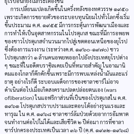
ยุโรปอื่นก็ยังไม่กระเตื้องขึ้น
การเปลี่ยนแปลงเกิดขึ้นในครึ่งหลังของทศวรรษ ๑๙๕๐
เพราะเกิดการขยายตัวของระบอบทุนนิยมไปทั่วโลกซึ่งเริ่ม
ขึ้นประมาณ ค.ศ. ๑๙๕๕ มีการกระตุ้นการพัฒนาเมืองและ
การทำให้เป็นอุตสาหกรรมในโปรตุเกส ขณะที่มีการอพยพ
ของชาวโปรตุเกสจำนวนมากไปสู่เขตตอนเหนือของยุโรป
ซึ่งต้องการแรงงาน (ระหว่างค.ศ. ๑๙๖๐-๑๙๗๐) ชาว
โปรตุเกสกว่า ๑ ล้านคนอพยพออกไปยังประเทศยุโรปต่าง
ๆ ขณะที่ในอดีตบราซิลเคยเป็นที่หมายสำคัญ ในอาณานิ
คมแองโกลาก็คึกคักขึ้นเพราะมีการพบแหล่งน้ำมันและแร่
ธาตุ อย่างไรก็ดี ระบอบเผด็จการของซาลาซาร์ไม่อาจ
ดำเนินต่อไปเมื่อเกิดสงครามปลดปล่อยตนเอง (wars
ofliberation) ในแอฟริกาส่วนที่เป็นของโปรตุเกสใน ค.ศ.
๑๙๖๑ โปรตุเกสปราบปรามและตอบโต้อย่างรุนแรงและ
ทารุณ ใน ค.ศ. ๑๙๖๘ ซาลาซาร์ล้มป่วยด้วยอาการอัมพาต
จนทำงานต่อไปไม่ได้และเสียชีวิต ๒ ปีต่อมา การที่ซาลา
ซาร์ปกครองประเทศเป็นเวลา ๓๖ ปี (ค.ศ. ๑๙๓๒-๑๙๖๘)