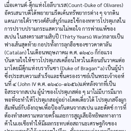
เมื่อเคานต์-ดุ็กแห่งโอลีบาเรส(Count-Duke of Olivares)
อัครเสนาบดีได้พยายามรีดเค้นทรัพยากรต่าง ๆ จากดิน
แดนภายใต้ราชวงศ์ฮับส์บูร์กและใช้กองทหารโปรตุเกสใน
การปราบปรามกระแสความไม่พอใจ การพ่ายแพ้ของ
สเปน ในสงครามสามสิบปี (Thirty Yearsû War)กลายเป็น
ฟางเส้นสุดท้าย กอปรทั้งการลุกฮือของชาวคาตาลัน
(Catalan) ในเดือนพฤษภาคม ค.ศ. ๑๖๔๐ ก็ก่อแรง
บันดาลใจให้ชาวโปรตุเกสเคลื่อนไหวในเดือนธันวาคมต่อ
มาโดยมีดุ็กแห่งบรากันซา (Duke of Bragan“a) เป็นผู้นำ
ซึ่งประสบความสำเร็จและขึ้นครองราชย์เป็นพระเจ้าจอห์
นที่ ๔ (John IV ค.ศ. ๑๖๔๐-๑๖๕๖)แต่หลังจากที่เป็น
อิสระจากสเปน ผู้นำของโปรตุเกสต่อ ๆ มาไม่มีบารมีมาก
พอที่จะทำให้โปรตุเกสอยู่อย่างโดดเดี่ยวได้ โปรตุเกสจึงผูก
สัมพันธ์กับอังกฤษเพื่อป้องกันตนจากสเปน และดัตช์ การที่
ต้องทำสงครามหลายครั้งและการสูญเสียอิทธิพลทางการ
ค้าในเอเชียทำให้มีผลกระทบต่อสถานะเศรษฐกิจของ