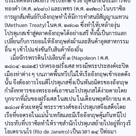
ประเทศหลังได้เอกราชไปอีก๒ ชั่วอายุคนก่อนจะมีการพบ
ทองคำ (ค.ศ. ๑๖๙๐) และเพชร (ค.ศ. ๑๗๒๐) ในบราซิล
การผูกสัมพันธ์กับอังกฤษทำให้มีการทำสนธิสัญญาเมทวน
(Methuen Treaty) ในค.ศ. ๑๗๐๓ ซึ่งทำให้เหล้าองุ่น
โปรตุเกสเข้าสู่ตลาดอังกฤษได้อย่างเสรี ทั้งนี้เป็นการแลก
เปลี่ยนกับการยอมให้อังกฤษส่งผ้าและสินค้าอุตสาหกรรม
อื่น ๆ เข้าไปแข่งขันกับสินค้าท้องถิ่น
เมื่อจักรพรรดินโปเลียนที่ ๑ (Napoleon I ค.ศ.
๑๘๐๔-๑๘๑๕) ปกครองฝรั่งเศส ทรงมีพระประสงค์จะปิด
เมืองท่าต่าง ๆ บนภาคพื้นทวีปไม่ให้เรืออังกฤษเข้าจอดดัง
นั้น จึงต้องการโจมตีโปรตุเกสซึ่งเป็นพันธมิตรของอังกฤษ
กำลังทหารของพระองค์เอาชนะโปรตุเกสได้ง่ายดายโดย
บุกจากที่มั่นของฝรั่งเศส ในสเปน ในเดือนพฤศจิกายน ค.ศ.
๑๘๐๗ ด้วยเหตุนี้ พระราชวงศ์ของโปรตุเกสจึงเสด็จโดย
เรือที่จอดรอในแม่น้ำเทกัสและมีเรืออังกฤษคุ้มกันหนีไป
ประทับที่บราซิลทำให้ราชสำนักโปรตุเกสย้ายไปอยู่ที่กรุงริ
โอเดจาเนโร (Rio de Janeiro) เป็นเวลา ๑๔ ปีต่อมา