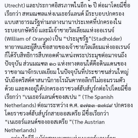
Utrecht) และประกาศอิสรภาพในอีก ๒ ปี ต่อมาโดยมีชื่อ
เรียกว่า สหมณฑลแห่งเนเธอร์แลนด์ มีระบอบปกครอง
แบบสาธารณรัฐท่ามกลางนานาประเทศที่ปกครองใน
ระบอบกษัตริย์ และมีเจ้าชายวิลเลียมแห่งออเรนจ์
(William of Orange) เป็น “ประมุขรัฐ”(Stadholder)
ทายาทและผู้สืบเชื้อสายของเจ้าชายวิลเลียมแห่งออเรนจ์
ก็ได้รับสิทธิการสืบทอดตำแหน่งพระประมุขต่อมาจนถึง
ปัจจุบัน ส่วนมณฑล ๑๐ แห่งทางตอนใต้คือดินแดนของ
ราชอาณาจักรเบลเยียม ในปัจจุบันที่ประชาชนส่วนใหญ่
นับถือคริสต์ศาสนานิกายโรมันคาทอลิกก็ไม่ยอมรวมตัว
ด้วย และคงอยู่ใต้ปกครองราชวงศ์ฮับส์บูร์กต่อไปโดยมีชื่อ
เรียกว่า “เนเธอร์แลนด์ของสเปน ” (The Spanish
Netherlands) ต่อมาระหว่าง ค.ศ. ๑๗๑๓-๑๗๘๙ ปกครอง
โดยราชวงศ์ฮับส์บูร์กสายออสเตรีย มีชื่อเรียกว่า
“เนเธอร์แลนด์ของออสเตรีย ”(The Austrian
Netherlands)