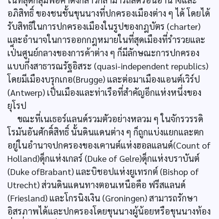
อภิสิทธิ์ ของชนชั้นขุนนางที่ปกครองเมืองต่าง ๆ ได้ โดยได้
รับสิทธิในการปกครองเมืองในรูปของกฎบัตร (charter)
และอำนาจในการออกกฎหมายในที่สุดเมืองที่รำรวยและ
เป่็นศูนย์กลางของการค้าต่าง ๆ ก็มีลักษณะการปกครอง
แบบกึ่งสาธารณรัฐอิสระ (quasi-independent republics)
โดยมีเมืองบรุกเกอ(Brugge) และต่อมาเมืองแอนต์เวิร์ป
(Antwerp) เป็นเมืองและท่าเรือที่สำคัญอีกแห่งหนึ่งของ
ยุโรป
ขณะที่เนเธอร์แลนด์รวมตัวอย่างหลวม ๆ ในจักรวรรดิ
โรมันอันศักดิ์สิทธิ์ นั้นดินแดนต่าง ๆ ก็ถูกแบ่งแยกและตก
อยู่ในอำนาจปกครองของเคานต์แห่งฮอลแลนด์(Count of
Holland)ดุ็กแห่งเกลร์ (Duke of Gelre)ดุ็กแห่งบราบันต์
(Duke ofBrabant) และบิชอปแห่งยูเทรกต์ (Bishop of
Utrecht) ส่วนดินแดนทางตอนเหนือคือ ฟรีสแลนด์
(Friesland) และโกรนิงเงิน (Groningen) สามารถรักษา
อิสรภาพได้และปกครองโดยขุนนางผู้น้อยหรือขุนนางท้อง