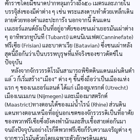
ศักราชโดยมีขนาดปากหลุมกว้างถึง๕๐ เมตรและภายใน
บรรจุิส่งของมีค่าต่าง ๆ เช่น พระแสงดาบทำด้วยเหล็กเดิน
ลายด้วยทองคำและปะการัง นอกจากนี้ ดินแดน
เนเธอร์แลนด์ยังเป็นที่อยู่อาศัยของชนเผ่าเยอรมันเผ่าต่าง
ๆ อาทิพวกทูบันที (Tubanti) แคนนิเนเฟต(Canninefate)
ฟรีเซีย (Frisian) และบาตาเวีย (Batavian) ซึ่งชนเผ่าหลัง
สุดนี้ถือกันว่าเป็นบรรพบุรุษที่แท้จริงของชาวดัตช์ใน
ปัจจุบัน
หลังจากจักรวรรดิโรมันสามารถพิชิตดินแดนแผ่นดินตำ
แล่ ้ว ก็เริ่มสร้าง“เมือง” ต่าง ๆ ขึ้นซึ่งถือว่าเป็นเมืองแห่ง
แรก ๆ ของเนเธอร์แลนด์ ได้แก่ เมืองยูเทรกต์ (Utrecht)
เมืองเนเมเกน (Nijmegen) และเมืองมาสตริกต์
(Maastrict)ทางตอนใต้ของแม่น้ำไรน์ (Rhine) ส่วนดิน
แดนทางตอนเหนือที่อยู่นอกเขตของจักรวรรดิเป็นที่อาศัย
ของพวกฟรีเซียซึ่งยังคงพำนักและสืบเชื้อสายต่อกันมา
จนถึงปัจจุบันอย่างไรก็ดีพวกฟรีเซียก็รับความเจริญต่าง ๆ
จากชาวโรมันด้วยโดยเฉพาะตัวอักษรดินแดน