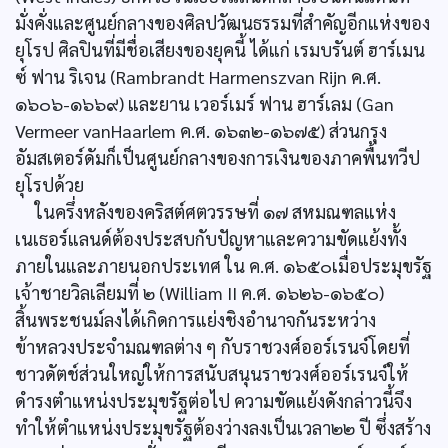
มั่งคั่งและศูนย์กลางของศิลปวัฒนธรรมที่สำคัญอีกแห่งของ
ยุโรป ศิลปินที่มีชื่อเสียงของยุคนี้ ได้แก่ เรมบรันต์ ฮาร์เมน
ซ์ ฟาน ริเจน (Rambrandt Harmenszvan Rijn ค.ศ.
๑๖๐๖-๑๖๖๙) และยาน เวอร์เมร์ ฟาน ฮาร์เลม (Gan
Vermeer vanHaarlem ค.ศ. ๑๖๓๒-๑๖๗๕) ส่วนกรุง
อัมสเตอร์ดัมก็เป็นศูนย์กลางของการเงินของภาคพื้นทวีป
ยุโรปด้วย
ในครึ่งหลังของคริสต์ศตวรรษที่ ๑๗ สหมณฑลแห่ง
เนเธอร์แลนด์ต้องประสบกับปัญหาและความขัดแย้งทั้ง
ภายในและภายนอกประเทศ ใน ค.ศ. ๑๖๕๐เมื่อประมุขรัฐ
เจ้าชายวิลเลียมที่ ๒ (William II ค.ศ. ๑๖๒๖-๑๖๕๐)
สิ้นพระชนม์ลงได้เกิดการแย่งชิงอำนาจกันระหว่าง
ข้าหลวงประจำมณฑลต่าง ๆ กับราชวงศ์ออร์เรนจ์โดยที่
ชาวดัตช์ส่วนใหญ่ให้การสนับสนุนราชวงศ์ออร์เรนจ์ให้
ดำรงตำแหน่งประมุขรัฐต่อไป ความขัดแย้งดังกล่าวนี้จึง
ทำให้ตำแหน่งประมุขรัฐต้องว่างลงเป็นเวลา๒๒ ปี ซึ่งสร้าง