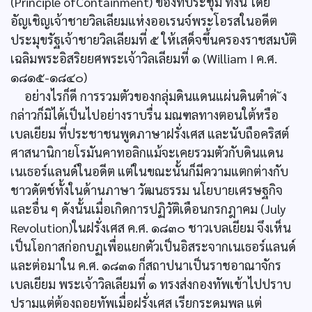
(Principle ofContainment) ของที่ประชุม ทั้งนี้ โดย
อัญเชิญเจ้าชายวิลเลียมแห่งออเรนจ์พระโอรสในอดีต
ประมุขรัฐเจ้าชายวิลเลียมที่ ๕ ให้เสด็จขึ้นครองราชสมบัติ
เฉลิมพระอิสริยยศพระเจ้าวิลเลียมที่ ๑ (William I ค.ศ.
๑๘๑๕-๑๘๔๐)
อย่างไรก็ดี การรวมตัวของกลุ่มดินแดนแผ่นดินตำด่ ัง
กล่าวก็มิได้เป็นไปอย่างราบรื่น มณฑลทางตอนใต้หรือ
เบลเยียม ที่ประชาชนพูดภาษาฝรั่งเศส และนับถือคริสต์
ศาสนานิกายโรมันคาทอลิกแม้จะเคยรวมตัวกับดินแดน
เนเธอร์แลนด์ในอดีต แต่ในขณะนั้นก็มีความแตกต่างกับ
ชาวดัตช์ทั้งในด้านภาษา วัฒนธรรม นโยบายเศรษฐกิจ
และอื่น ๆ ดังนั้นเมื่อเกิดการปฏิวัติเดือนกรกฎาคม (July
Revolution)ในฝรั่งเศส ค.ศ. ๑๘๓๐ ชาวเบลเยียม จึงเห็น
เป็นโอกาสก่อกบฏเพื่อแยกตัวเป็นอิสระจากเนเธอร์แลนด์
และต่อมาใน ค.ศ. ๑๘๓๑ ก็สถาปนาเป็นราชอาณาจักร
เบลเยียม พระเจ้าวิลเลียมที่ ๑ ทรงส่งกองทัพเข้าไปปราบ
ปรามแต่ต้องถอยทัพเมื่อฝรั่งเศส เรียกระดมพล แต่