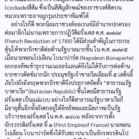
(cockade)สีส้ม ซึ่งเป็นสีสัญลักษณ์ของราชวงศ์ติดบน
หมวกเพราะอาจถูกรุมประชาทัณฑ์ได้
อย่างไรก็ดี พวกนิยมราชวงศ์ออเรนจ์มีอำนาจปกครอง
ต่อมาอีกไม่นานเพราะการปฏิวัติฝรั่งเศส ค.ศ. ๑๗๘๙
(French Revolution of 1789) ได้มีส่วนสำคัญในการกระ
ตุ้นให้พวกรักชาติต่อต้านรัฐบาลมากขึ้น ใน ค.ศ. ๑๗๙๕
เมื่อนายพลนโปเลียน โบนาปาร์ต (Napoleon Bonaparte)
ยกกองทัพเข้ารุกรานเนเธอร์แลนด์จึงไม่ได้รับการต่อต้าน
จากชาวดัตช์มากนัก ประมุขรัฐเจ้าชายวิลเลียมที่ ๕ เสด็จลี้
ภัยไปยังอังกฤษพวกรักชาติจึงประกาศจัดตั้ง “สาธารณรัฐ
บาตาเวีย”(Batavian Republic) ขึ้นโดยมีสาธารณรัฐ
ฝรั่งเศส เป็นแม่แบบ อย่างไรก็ดีสาธารณรัฐบาตาเวียก็
มีอายุสั้นอีกทั้งยังตกอยู่ใต้อิทธิพลและมีสภาพเป็นรัฐ
บริวารของฝรั่งเศส ใน ค.ศ. ๑๘๐๖ หลังจากการตั้ง
จักรวรรดิฝรั่งเศส ที่ ๑ (First Empireof France) นายพลน
โปเลียน โบนาปาร์ตซึ่งได้รับสถาปนาเป็นจักรพรรดินโป