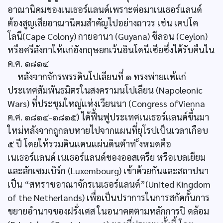
อาณานิคมของเนเธอร์แลนด์เพราะต่อมาเนเธอร์แลนด์
ต้องสูญเสียอาณานิคมสำคัญไปอย่างถาวร เช่น เคปโค
โลนี(Cape Colony) กายอานา (Guyana) ซีลอน (Ceylon)
หรือศรีลังกาให้แก่อังกฤษยกเว้นอินโดนีเซียซึ่งได้รับคืนใน
ค.ศ. ๑๘๑๔
หลังจากจักรพรรดินโปเลียนที่ ๑ ทรงพ่ายแพ้แก่
ประเทศสัมพันธมิตรในสงครามนโปเลียน (Napoleonic
Wars) ที่ประชุมใหญ่แห่งเวียนนา (Congress ofVienna
ค.ศ. ๑๘๑๔-๑๘๑๕) ได้ฟื้นฟูประเทศเนเธอร์แลนด์ขึ้นมา
ใหม่หลังจากถูกลบหายไปจากแผนที่ยุโรปเป็นเวลาเกือบ
๕ ปี โดยให้รวมดินแดนแผ่นดินตำท่ ั้งหมดคือ
เนเธอร์แลนด์ เนเธอร์แลนด์ของออสเตรีย หรือเบลเยียม
และลักเซมเบิร์ก (Luxembourg) เข้าด้วยกันและสถาปนา
เป็น “สหราชอาณาจักรเนเธอร์แลนด์”(United Kingdom
of the Netherlands) เพื่อเป็นปราการในการสกัดกั้นการ
ขยายอำนาจของฝรั่งเศส ในอนาคตตามหลักการปิ ดล้อม