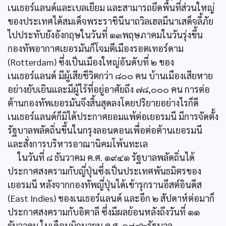
เนเธอร์แลนด์และเบลเยียม และสามารถยึดพื้นที่ส่วนใหญ่
ของประเทศได้สมเด็จพระราชินีนาถวิลเฮลมีนาเสด็จลี้ภัย
ไปประทับยังอังกฤษในวันที่ ๑๓พฤษภาคมในวันรุ่งขึ้น
กองทัพอากาศเยอรมันก็โจมตีเมืองรอตเทอร์ดาม
(Rotterdam) ซึ่งเป็นเมืองใหญ่อันดับที่ ๒ ของ
เนเธอร์แลนด์ มีผู้เสียชีวิตกว่า ๘๐๐ คน บ้านเมืองเสียหาย
อย่างยับเยินและมีผู้ไร้ที่อยู่อาศัยถึง ๗๘,๐๐๐ คน การต่อ
ต้านกองทัพเยอรมันจึงสิ้นสุดลงโดยปริยายอย่างไรก็ดี
เนเธอร์แลนด์ก็มิได้ประกาศยอมแพ้ต่อเยอรมนี มีการจัดตั้ง
รัฐบาลพลัดถิ่นขึ้นในกรุงลอนดอนเพื่อต่อต้านเยอรมนี
และสั่งการบริหารอาณานิคมโพ้นทะเล
ในวันที่ ๘ ธันวาคม ค.ศ. ๑๙๔๑ รัฐบาลพลัดถิ่นได้
ประกาศสงครามกับญี่ปุ่นซึ่งเป็นประเทศพันธมิตรของ
เยอรมนี หลังจากกองทัพญี่ปุ่นได้เข้ารุกรานอีสต์อินดีส
(East Indies) ของเนเธอร์แลนด์ และอีก ๒ สัปดาห์ต่อมาก็
ประกาศสงครามกับอิตาลี ซึ่งมีผลย้อนหลังถึงวันที่ ๑๑
ธันวาคม ในเดือนมิถุนายน ค.ศ. ๑๙๔๒รัฐบาล