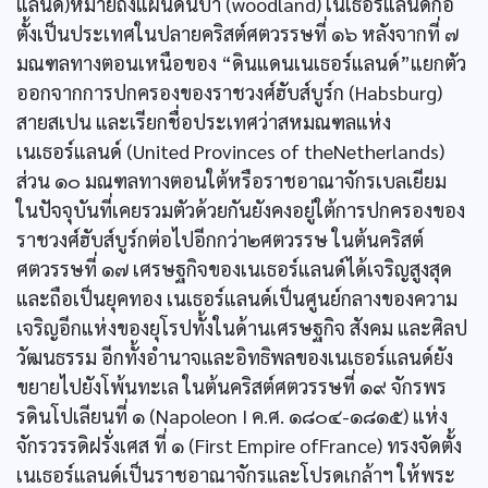
แลนด์)หมายถึงแผ่นดินป่า (woodland) เนเธอร์แลนด์ก่อ
ตั้งเป็นประเทศในปลายคริสต์ศตวรรษที่ ๑๖ หลังจากที่ ๗
มณฑลทางตอนเหนือของ “ดินแดนเนเธอร์แลนด์”แยกตัว
ออกจากการปกครองของราชวงศ์ฮับส์บูร์ก (Habsburg)
สายสเปน และเรียกชื่อประเทศว่าสหมณฑลแห่ง
เนเธอร์แลนด์ (United Provinces of theNetherlands)
ส่วน ๑๐ มณฑลทางตอนใต้หรือราชอาณาจักรเบลเยียม
ในปัจจุบันที่เคยรวมตัวด้วยกันยังคงอยู่ใต้การปกครองของ
ราชวงศ์ฮับส์บูร์กต่อไปอีกกว่า๒ศตวรรษ ในต้นคริสต์
ศตวรรษที่ ๑๗ เศรษฐกิจของเนเธอร์แลนด์ได้เจริญสูงสุด
และถือเป็นยุคทอง เนเธอร์แลนด์เป็นศูนย์กลางของความ
เจริญอีกแห่งของยุโรปทั้งในด้านเศรษฐกิจ สังคม และศิลป
วัฒนธรรม อีกทั้งอำนาจและอิทธิพลของเนเธอร์แลนด์ยัง
ขยายไปยังโพ้นทะเล ในต้นคริสต์ศตวรรษที่ ๑๙ จักรพร
รดินโปเลียนที่ ๑ (Napoleon I ค.ศ. ๑๘๐๔-๑๘๑๕) แห่ง
จักรวรรดิฝรั่งเศส ที่ ๑ (First Empire ofFrance) ทรงจัดตั้ง
เนเธอร์แลนด์เป็นราชอาณาจักรและโปรดเกล้าฯ ให้พระ