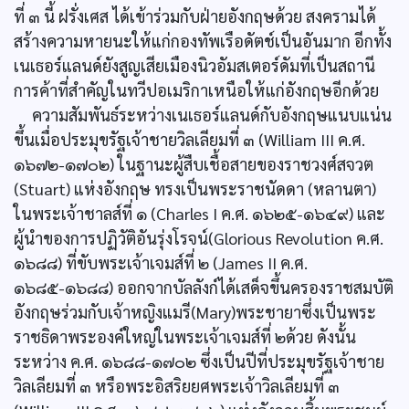
ที่ ๓ นี้ ฝรั่งเศส ได้เข้าร่วมกับฝ่ายอังกฤษด้วย สงครามได้
สร้างความหายนะให้แก่กองทัพเรือดัตช์เป็นอันมาก อีกทั้ง
เนเธอร์แลนด์ยังสูญเสียเมืองนิวอัมสเตอร์ดัมที่เป็นสถานี
การค้าที่สำคัญในทวีปอเมริกาเหนือให้แก่อังกฤษอีกด้วย
ความสัมพันธ์ระหว่างเนเธอร์แลนด์กับอังกฤษแนบแน่น
ขึ้นเมื่อประมุขรัฐเจ้าชายวิลเลียมที่ ๓ (William III ค.ศ.
๑๖๗๒-๑๗๐๒) ในฐานะผู้สืบเชื้อสายของราชวงศ์สจวต
(Stuart) แห่งอังกฤษ ทรงเป็นพระราชนัดดา (หลานตา)
ในพระเจ้าชาลส์ที่ ๑ (Charles I ค.ศ. ๑๖๒๕-๑๖๔๙) และ
ผู้นำของการปฏิวัติอันรุ่งโรจน์(Glorious Revolution ค.ศ.
๑๖๘๘) ที่ขับพระเจ้าเจมส์ที่ ๒ (James II ค.ศ.
๑๖๘๕-๑๖๘๘) ออกจากบัลลังก์ได้เสด็จขึ้นครองราชสมบัติ
อังกฤษร่วมกับเจ้าหญิงแมรี(Mary)พระชายาซึ่งเป็นพระ
ราชธิดาพระองค์ใหญ่ในพระเจ้าเจมส์ที่ ๒ด้วย ดังนั้น
ระหว่าง ค.ศ. ๑๖๘๘-๑๗๐๒ ซึ่งเป็นปีที่ประมุขรัฐเจ้าชาย
วิลเลียมที่ ๓ หรือพระอิสริยยศพระเจ้าวิลเลียมที่ ๓