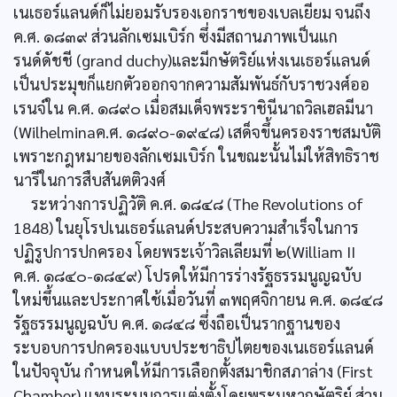
เนเธอร์แลนด์ก็ไม่ยอมรับรองเอกราชของเบลเยียม จนถึง
ค.ศ. ๑๘๓๙ ส่วนลักเซมเบิร์ก ซึ่งมีสถานภาพเป็นแก
รนด์ดัชชี (grand duchy)และมีกษัตริย์แห่งเนเธอร์แลนด์
เป็นประมุขก็แยกตัวออกจากความสัมพันธ์กับราชวงศ์ออ
เรนจ์ใน ค.ศ. ๑๘๙๐ เมื่อสมเด็จพระราชินีนาถวิลเฮลมีนา
(Wilhelminaค.ศ. ๑๘๙๐-๑๙๔๘) เสด็จขึ้นครองราชสมบัติ
เพราะกฎหมายของลักเซมเบิร์ก ในขณะนั้นไม่ให้สิทธิราช
นารีในการสืบสันตติวงศ์
ระหว่างการปฏิวัติ ค.ศ. ๑๘๔๘ (The Revolutions of
1848) ในยุโรปเนเธอร์แลนด์ประสบความสำเร็จในการ
ปฏิรูปการปกครอง โดยพระเจ้าวิลเลียมที่ ๒(William II
ค.ศ. ๑๘๔๐-๑๘๔๙) โปรดให้มีการร่างรัฐธรรมนูญฉบับ
ใหม่ขึ้นและประกาศใช้เมื่อวันที่ ๓พฤศจิกายน ค.ศ. ๑๘๔๘
รัฐธรรมนูญฉบับ ค.ศ. ๑๘๔๘ ซึ่งถือเป็นรากฐานของ
ระบอบการปกครองแบบประชาธิปไตยของเนเธอร์แลนด์
ในปัจจุบัน กำหนดให้มีการเลือกตั้งสมาชิกสภาล่าง (First
Chamber) แทนระบบการแต่งตั้งโดยพระมหากษัตริย์ ส่วน