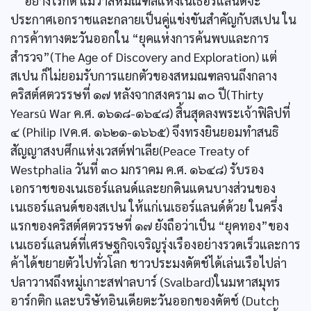
อย่างไรก็ดี แม้ว่าสหมณฑลแห่งเนเธอร์แลนด์จะ
ประกาศเอกราชและกลายเป็นคู่แข่งขันสำคัญกับสเปน ใน
การค้าทางตะวันออกใน “ยุคแห่งการค้นพบและการ
สำรวจ”(The Age of Discovery and Exploration) แต่
สเปน ก็ไม่ยอมรับการแยกตัวของสหมณฑลจนถึงกลาง
คริสต์ศตวรรษที่ ๑๗ หลังจากสงคราม ๓๐ ปี(Thirty
Yearsû War ค.ศ. ๑๖๑๘-๑๖๔๘) สิ้นสุดลงพระเจ้าฟิลิปที่
๔ (Philip IVค.ศ. ๑๖๒๑-๑๖๖๕) จึงทรงยินยอมทำสนธิ
สัญญาสงบศึกแห่งเวสต์ฟาเลีย(Peace Treaty of
Westphalia วันที่ ๓๐ มกราคม ค.ศ. ๑๖๔๘) รับรอง
เอกราชของเนเธอร์แลนด์และยกดินแดนบางส่วนของ
เนเธอร์แลนด์ของสเปน ให้แก่เนเธอร์แลนด์ด้วย ในครึ่ง
แรกของคริสต์ศตวรรษที่ ๑๗ ยังถือว่าเป็น “ยุคทอง”ของ
เนเธอร์แลนด์ที่เศรษฐกิจเจริญรุ่งเรืองอย่างรวดเร็วและการ
ค้าได้ขยายตัวไปทั่วโลก ชาวประมงดัตช์ได้เล่นเรือไปล่า
ปลาวาฬถึงหมู่เกาะสฟาลบาร์ (Svalbard)ในมหาสมุทร
อาร์กติก และบริษัทอินเดียตะวันออกของดัตช์ (Dutch