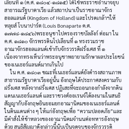
เลียนที่ ๑ (ค.ศ. ๑๘๐๔-๑๘๑๕) ได้ใช้พระราชอำนาจยุบ
สาธารณรัฐบาตาเวีย แล้วสถาปนาเป็นราชอาณาจักร
ฮอลแลนด์ (Kingdom of Holland) และโปรดเกล้าฯให้
หลุยส์ โบนาปาร์ต (Louis Bonaparte ค.ศ.
๑๗๗๘-๑๘๔๖)พระอนุชาไปครองราชบัลลังก์ ต่อมา ใน
ค.ศ. ๑๘๑๐ จักรพรรดินโปเลียนที่ ๑ ทรงรวมราช
อาณาจักรฮอลแลนด์เข้ากับจักรวรรดิฝรั่งเศส ที่ ๑
เนื่องจากทรงเห็นว่าพระอนุชาพยายามรักษาผลประโยชน์
ของเนเธอร์แลนด์มากเกินไป
ใน ค.ศ. ๑๘๐๓ ขณะที่เนเธอร์แลนด์ยังดำรงสถานภาพ
สาธารณรัฐบาตาเวียอยู่นั้น อังกฤษได้ประกาศสงครามกับ
ฝรั่งเศส หลังจากฝรั่งเศส ปฏิเสธที่จะถอนกองกำลังจากดิน
แดนเนเธอร์แลนด์ และราชวงศ์ออเรนจ์ได้ลงนามในสนธิ
สัญญากับอังกฤษยินยอมยกอาณานิคมของเนเธอร์แลนด์
ในดินแดนต่าง ๆ ให้แก่อังกฤษเพื่อ “ความปลอดภัย”และ
มีคำสั่งให้ข้าหลวงของอาณานิคมจำนนต่อทหารอังกฤษ
ด้วย สนธิสัญญาดังกล่าวนี้นับเป็นจุดจบของจักรวรรดิ