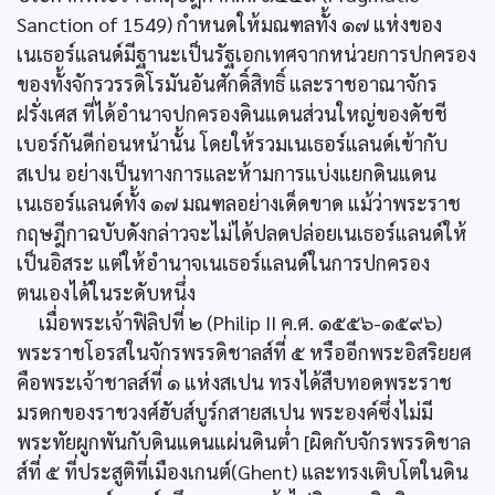
Sanction of 1549) กำหนดให้มณฑลทั้ง ๑๗ แห่งของ
เนเธอร์แลนด์มีฐานะเป็นรัฐเอกเทศจากหน่วยการปกครอง
ของทั้งจักรวรรดิโรมันอันศักดิ์สิทธิ์ และราชอาณาจักร
ฝรั่งเศส ที่ได้อำนาจปกครองดินแดนส่วนใหญ่ของดัชชี
เบอร์กันดีก่อนหน้านั้น โดยให้รวมเนเธอร์แลนด์เข้ากับ
สเปน อย่างเป็นทางการและห้ามการแบ่งแยกดินแดน
เนเธอร์แลนด์ทั้ง ๑๗ มณฑลอย่างเด็ดขาด แม้ว่าพระราช
กฤษฎีกาฉบับดังกล่าวจะไม่ได้ปลดปล่อยเนเธอร์แลนด์ให้
เป็นอิสระ แต่ให้อำนาจเนเธอร์แลนด์ในการปกครอง
ตนเองได้ในระดับหนึ่ง
เมื่อพระเจ้าฟิลิปที่ ๒ (Philip II ค.ศ. ๑๕๕๖-๑๕๙๖)
พระราชโอรสในจักรพรรดิชาลส์ที่ ๕ หรืออีกพระอิสริยยศ
คือพระเจ้าชาลส์ที่ ๑ แห่งสเปน ทรงได้สืบทอดพระราช
มรดกของราชวงศ์ฮับส์บูร์กสายสเปน พระองค์ซึ่งไม่มี
พระทัยผูกพันกับดินแดนแผ่นดินต่ำ [ผิดกับจักรพรรดิชาล
ส์ที่ ๕ ที่ประสูติที่เมืองเกนต์(Ghent) และทรงเติบโตในดิน