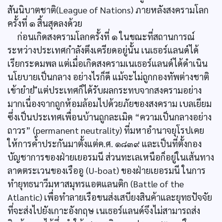
สันนิบาตชาติ(League of Nations) ภายหลังสงครามโลก
ครั้งที่ ๑ สิ้นสุดลงด้วย
ก่อนเกิดสงครามโลกครั้งที่ ๑ ในขณะที่สถานการณ์
ระหว่างประเทศกำลังตึงเครียดอยู่นั้น เนเธอร์แลนด์ได้
เรียกระดมพล แต่เมื่อเกิดสงครามเนเธอร์แลนด์ได้ดำเนิน
นโยบายเป็นกลาง อย่างไรก็ดี แม้จะไม่ถูกกองทัพต่างชาติ
เข้ายำย่ ีแต่ประเทศก็ได้รับผลกระทบจากสงครามอย่าง
มากเนื่องจากถูกห้อมล้อมไปด้วยภัยของสงคราม เบลเยียม
ซึ่งเป็นประเทศเพื่อนบ้านถูกละเมิด “ความเป็นกลางอย่าง
ถาวร” (permanent neutrality) ที่มหาอำนาจยุโรปเคย
ให้การค้ำประกันมาตั้งแต่ค.ศ. ๑๘๓๙ และเป็นที่ตั้งกอง
บัญชาการของฝ่ายเยอรมนี ส่วนทะเลเหนือก็อยู่ในเส้นทาง
ลาดตระเวนของเรืออู (U-boat) ของฝ่ายเยอรมนี ในการ
ทำยุทธนาวีมหาสมุทรแอตแลนติก (Battle of the
Atlantic) เพื่อทำลายเรือขนส่งเสบียงสินค้าและยุทธปัจจัย
ที่จะส่งไปยังเกาะอังกฤษ เนเธอร์แลนด์จึงไม่สามารถส่ง