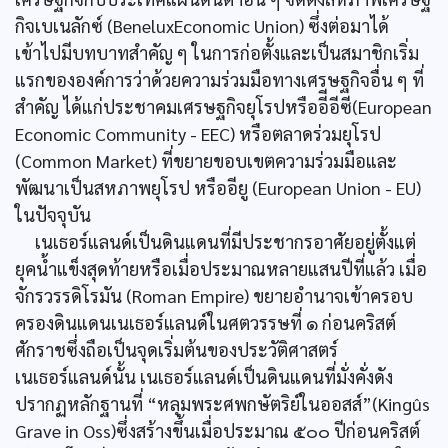
กิจเบเนลักซ์ (BeneluxEconomic Union) ซึ่งต่อมาได้
เข้าไปมีบทบาทสำคัญ ๆ ในการก่อตั้งและเป็นสมาชิกเริ่ม
แรกขององค์การว่าด้วยความร่วมมือทางเศรษฐกิจอื่น ๆ ที่
สำคัญ ได้แก่ประชาคมเศรษฐกิจยุโรปหรืออีีอีซี(European
Economic Community - EEC) หรือตลาดร่วมยุโรป
(Common Market) ที่ขยายขอบเขตความร่วมมือและ
พัฒนาเป็นสหภาพยุโรป หรืออียู (European Union - EU)
ในปัจจุบัน
เนเธอร์แลนด์เป็นดินแดนที่มีประชากรอาศัยอยู่ตั้งแต่
ยุคน้ำแข็งสุดท้ายหรือเมื่อประมาณหลายแสนปีที่แล้ว เมื่อ
จักรวรรดิโรมัน (Roman Empire) ขยายอำนาจเข้าครอบ
ครองดินแดนเนเธอร์แลนด์ในศตวรรษที่ ๑ ก่อนคริสต์
ศักราชซึ่งถือเป็นจุดเริ่มต้นของประวัติศาสตร์
เนเธอร์แลนด์นั้น เนเธอร์แลนด์เป็นดินแดนที่มั่งคั่งดัง
ปรากฏหลักฐานที่ “หลุมพระศพกษัตริย์ในออสส์”(Kingûs
Grave in Oss)ซึ่งสร้างขึ้นเมื่อประมาณ ๕๐๐ ปีก่อนคริสต์