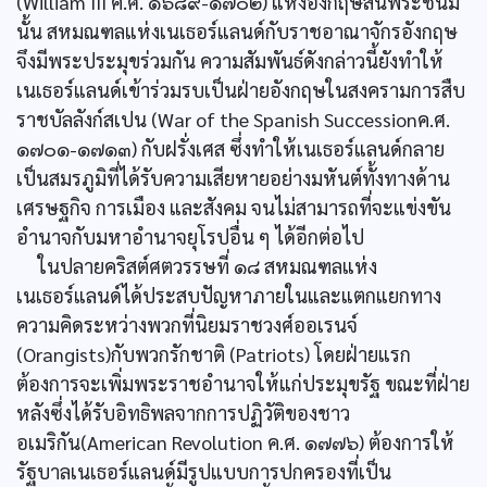
(William III ค.ศ. ๑๖๘๙-๑๗๐๒) แห่งอังกฤษสิ้นพระชนม์
นั้น สหมณฑลแห่งเนเธอร์แลนด์กับราชอาณาจักรอังกฤษ
จึงมีพระประมุขร่วมกัน ความสัมพันธ์ดังกล่าวนี้ยังทำให้
เนเธอร์แลนด์เข้าร่วมรบเป็นฝ่ายอังกฤษในสงครามการสืบ
ราชบัลลังก์สเปน (War of the Spanish Successionค.ศ.
๑๗๐๑-๑๗๑๓) กับฝรั่งเศส ซึ่งทำให้เนเธอร์แลนด์กลาย
เป็นสมรภูมิที่ได้รับความเสียหายอย่างมหันต์ทั้งทางด้าน
เศรษฐกิจ การเมือง และสังคม จนไม่สามารถที่จะแข่งขัน
อำนาจกับมหาอำนาจยุโรปอื่น ๆ ได้อีกต่อไป
ในปลายคริสต์ศตวรรษที่ ๑๘ สหมณฑลแห่ง
เนเธอร์แลนด์ได้ประสบปัญหาภายในและแตกแยกทาง
ความคิดระหว่างพวกที่นิยมราชวงศ์ออเรนจ์
(Orangists)กับพวกรักชาติ (Patriots) โดยฝ่ายแรก
ต้องการจะเพิ่มพระราชอำนาจให้แก่ประมุขรัฐ ขณะที่ฝ่าย
หลังซึ่งได้รับอิทธิพลจากการปฏิวัติของชาว
อเมริกัน(American Revolution ค.ศ. ๑๗๗๖) ต้องการให้
รัฐบาลเนเธอร์แลนด์มีรูปแบบการปกครองที่เป็น