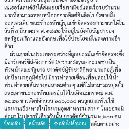
เนเธอร์แลนด์ยังได้ส่งมอบเรือพาณิชย์และเรือรบจำนวน
มากที่สามารถหลบหนีออกจากอีสต์อินดีสไปยังชายฝั่ง
ออสเตรเลีย ขณะที่กองทัพญี่ปุ่นเข้ายึดครองเกาะชวาได้ใน
วันที่ ๘ มีนาคม ค.ศ. ๑๙๔๒ ให้อยู่ในบังคับบัญชาของ
สหรัฐอเมริกาและอังกฤษเพื่อใช้ประโยชน์ในสงครามอีก
ด้วย
ส่วนภายในประเทศระหว่างที่ถูกเยอรมันเข้ายึดครองซึ่ง
มีอาร์เทอร์ซีส์-อิงกวาร์ต (Arthur Seyss-Inquart) เป็น
หัวหน้าคณะรัฐบาล ชาวดัตช์ผู้รักชาติก็พยายามต่อสู้เพื่อ
ปกป้องมาตุภูมิต่อไป มีการทำลายเขื่อนเพื่อปล่อยให้น้ำ
ท่วมทำลายเส้นทางคมนาคมต่าง ๆ แต่ก็ไม่สามารถหยุดยั้ง
และเอาชนะกองทัพเยอรมันได้ในเดือนมกราคม ค.ศ.
๑๙๔๒ ชาวดัตช์จำนวน ๒๐๐,๐๐๐ คนถูกเกณฑ์ไปใช้
แรงงานเยี่ยงทาสในโรงงานอุตสาหกรรมต่าง ๆ ในเยอรมนี
ต่อมา ในปลายปีเดียวกันนั้น ชาวดัตช์จำนวน ๒,๒๐๐ คน
ย้อนกลับ
หน้าหลัก
กลับไปด้านบน
ต้องเสียชีวิตลงจากการถูกโทษประหารหรือล้มตายอย่าง