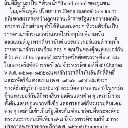
ถิ่นที่มีฐานะเป็น “หัวหน้า”(head-man) ของชุมชน
ในยุคฟื้นฟูศิลปวิทยาการ (Renaissance) ผลจากการ
อภิเษกสมรสระหว่างลูกหลานเจ้าราชรัฐและความผกผัน
ทางการเมืองต่าง ๆ ทำให้ดินแดนต่าง ๆ ที่รวมตัวกันเป็น
ราชอาณาจักรเนเธอร์แลนด์ในปัจจุบัน คือ แคว้น
ฮอลแลนด์ ยู เทรกต์บราบันต์ และเกลเดอร์แลนด์ รวมทั้ง
ราชอาณาจักรเบลเยียม ค่อย ๆ ตกเป็นของดุ็กแห่งเบอร์กัน
ดี (Duke of Burgundy) ระหว่างคริสต์ศตวรรษที่ ๑๕-๑๖
ในกลางคริสต์ศตวรรษที่ ๑๖ จักรพรรดิชาลส์ที่ ๕ (Charles
V ค.ศ. ๑๕๑๙-๑๕๕๖)แห่งจักรวรรดิโรมันอันศักดิ์สิทธิ์
และกษัตริย์แห่งสเปน (ค.ศ. ๑๕๑๖-๑๕๕๖)แห่งรา
ชวงศ์ฮับส์บูร์ก (Habsburg) พระนัดดา (หลานตา) ในชาร์ล
ดุ็กแห่งเบอร์กันดีก็ทรงสืบทอดดินแดนต่าง ๆ เหล่านี้ รวม
ทั้งดินแดนของพวกฟรีเซีย และพระองค์ก็ทรงรวมดินแดน
ต่าง ๆ เหล่านี้เข้าเป็นรัฐเดียวกัน ต่อมาก่อนที่พระองค์จะ
ทรงสละราชสมบัติเพียง ๗-๘ ปี จักรพรรดิชาลส์ที่ ๕ ทรง
ประกาศพระราชกฤษฎีกาค.ศ. ๑๕๔๙ (Pragmatic