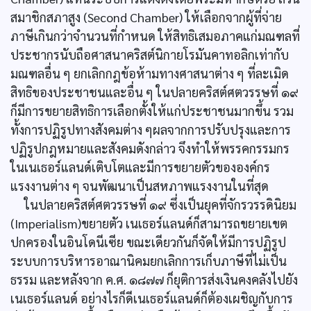
สมาชิกสภาสูง (Second Chamber) ให้เลือกจากผู้ที่จ่าย
ภาษีเกินกว่าจำนวนที่กำหนด ให้สิทธิเสมอภาคแก่มณฑลที่
ประชากรนับถือศาสนาคริสต์นิกายโรมันคาทอลิกเท่ากับ
มณฑลอื่น ๆ ยกเลิกกฎข้อห้ามทางศาสนาต่าง ๆ ที่ละเมิด
สิทธิของประชาชนและอื่น ๆ ในปลายคริสต์ศตวรรษที่ ๑๙
ก็มีการขยายสิทธิการเลือกตั้งให้แก่ประชาชนมากขึ้น รวม
ทั้งการปฏิรูปทางสังคมต่าง ๆผลจากการปรับปรุงและการ
ปฏิรูปกฎหมายและสังคมดังกล่าว จึงทำให้พรรคกรรมกร
ในเนเธอร์แลนด์เติบโตและมีการขยายตัวขององค์กร
แรงงานต่าง ๆ จนพัฒนาเป็นสหภาพแรงงานในที่สุด
ในปลายคริสต์ศตวรรษที่ ๑๙ ซึ่งเป็นยุคที่จักรวรรดินิยม
(Imperialism)ขยายตัว เนเธอร์แลนด์ก็สามารถขยายเขต
ปกครองในอินโดนีเซีย ขณะเดียวกันก็จัดให้มีการปฏิรูป
ระบบการบริหารอาณานิคมยกเลิกการเก็บภาษีที่ไม่เป็น
ธรรม และหลังจาก ค.ศ. ๑๘๗๗ ก็ยุติการส่งเงินคงคลังไปยัง
เนเธอร์แลนด์ อย่างไรก็ดีเนเธอร์แลนด์ก็ต้องเผชิญกับการ