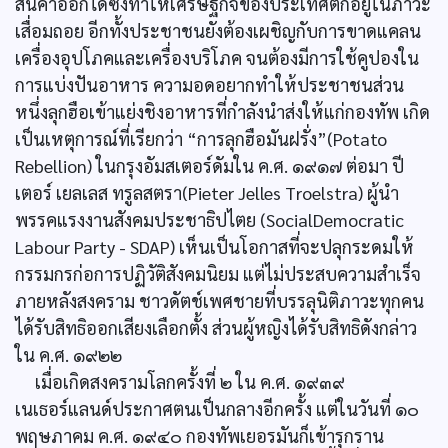
สินค้าออกได้ซึ่งทำให้เศรษฐกิจของประเทศตกอยู่ในภาวะ
เสื่อมถอย อีกทั้งประชาชนยังต้องเผชิญกับการขาดแคลน
เครื่องอุปโภคและเครื่องบริโภค จนต้องมีการใช้คูปองใน
การแบ่งปันอาหาร ความอดอยากทำให้ประชาชนส่วน
หนึ่งลุกฮือเข้าแย่งชิงอาหารที่กำลังนำส่งให้แก่กองทัพ เกิด
เป็นเหตุการณ์ที่เรียกว่า “การลุกฮือมันฝรั่ง”(Potato
Rebellion) ในกรุงอัมสเตอร์ดัมใน ค.ศ. ๑๙๑๗ ต่อมา ปี
เตอร์ เยลเลส ทรูลสตรา(Pieter Jelles Troelstra) ผู้นำ
พรรคแรงงานสังคมประชาธิปไตย (SocialDemocratic
Labour Party - SDAP) เห็นเป็นโอกาสที่จะปลุกระดมให้
กรรมกรก่อการปฏิวัติสังคมนิยม แต่ไม่ประสบความสำเร็จ
ภายหลังสงคราม ชาวดัตช์เพศชายที่บรรลุนิติภาวะทุกคน
ได้รับสิทธิออกเสียงเลือกตั้ง ส่วนผู้หญิงได้รับสิทธิดังกล่าว
ใน ค.ศ. ๑๙๒๒
เมื่อเกิดสงครามโลกครั้งที่ ๒ ใน ค.ศ. ๑๙๓๙
เนเธอร์แลนด์ประกาศตนเป็นกลางอีกครั้ง แต่ในวันที่ ๑๐
พฤษภาคม ค.ศ. ๑๙๔๐ กองทัพเยอรมันก็เข้ารุกราน