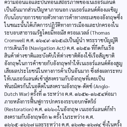
ความอ่อนแอและบั่นทอนเสถียรภาพของเนเธอร์แลนด์
เป็นอันมากส่วนปัญหาภายนอก เนเธอร์แลนด์ต้องเผชิญ
กับนโยบายการขยายตัวทางการค้าทางทะเลของอังกฤษซึ่ง
ในขณะนั้นได้เกิดการปฏิวัติทางการเมืองและปกครองใน
ระบอบสาธารณรัฐโดยมีทอมัส ครอมเวลล์ (Thomas
Cromwell ค.ศ. ๑๖๔๙-๑๖๕๘)เป็นผู้นำ พระราชบัญญัติ
การเดินเรือ (Navigation Act) ค.ศ. ๑๖๕๑ ที่กีดกันเรือ
สินค้าต่างชาติและบังคับให้ต่างชาติต้องใช้เรือสัญชาติ
อังกฤษในการค้าขายกับอังกฤษทำให้เนเธอร์แลนด์ต้องสูญ
เสียผลประโยชน์ในทางการค้าเป็นอันมาก ซึ่งส่งผลกระทบ
ให้เนเธอร์แลนด์เข้าสู่สงครามกับอังกฤษที่เคยเป็น
พันธมิตรกันในอดีตในสงครามอังกฤษ-ดัตช์ (Anglo-
Dutch War) ครั้งที่ ๑ ระหว่าง ค.ศ. ๑๖๕๒-๑๖๕๔ต่อมา
ภายหลังการฟื้นฟูการปกครองระบอบกษัตริย์
(Restoration) ค.ศ. ๑๖๖๐ในอังกฤษ เนเธอร์แลนด์ก็ทำ
สงครามกับอังกฤษอีก ๒ ครั้ง ในระหว่าง ค.ศ.
๑๖๖๕-๑๖๖๗ และระหว่าง ค.ศ. ๑๖๗๒-๑๖๗๔ ซึ่งในครั้ง