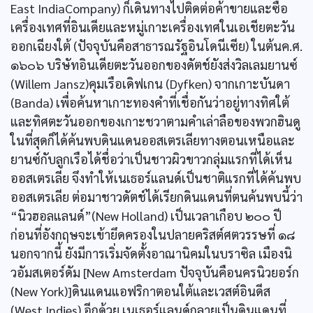
East IndiaCompany) ก็เดินทางไปติดต่อค้าขายและซื้อ
เครื่องเทศที่อินเดียและหมู่เกาะเครื่องเทศในเอเชียตะวัน
ออกเฉียงใต้ (ปัจจุบันคือสาธารณรัฐอินโดนีเซีย) ในต้นค.ศ.
๑๖๐๖ บริษัทอินเดียตะวันออกของดัตช์ยังส่งวิลเลมยานซ์
(Willem Jansz)คุมเรือเดิฟเกน (Dyfken) จากเกาะบันดา
(Banda) เพื่อค้นหาเกาะทองคำที่เชื่อกันว่าอยู่ทางทิศใต้
และทิศตะวันออกของเกาะชวาตามคำเล่าลือของพวกฮินดู
ในที่สุดก็ได้ค้นพบดินแดนออสเตรเลียทางตอนเหนือและ
ยานซ์กับลูกเรือได้ชื่อว่าเป็นชาวผิวขาวกลุ่มแรกที่ได้เห็น
ออสเตรเลีย จึงทำให้เนเธอร์แลนด์เป็นชาติแรกที่ได้ค้นพบ
ออสเตรเลีย ต่อมาชาวดัตช์ได้เรียกดินแดนที่ตนค้นพบนี้ว่า
“นิวฮอลแลนด์”(New Holland) เป็นเวลาเกือบ ๒๐๐ ปี
ก่อนที่อังกฤษจะเข้ายึดครองในปลายคริสต์ศตวรรษที่ ๑๘
นอกจากนี้ ยังมีการเริ่มจัดตั้งอาณานิคมในบราซิล เมืองนิ
วอัมสเตอร์ดัม [New Amsterdam ปัจจุบันคือนครนิวยอร์ก
(New York)]ดินแดนแอฟริกาตอนใต้และเวสต์อินดีส
(West Indies) อีกด้วย เนเธอร์แลนด์กลายเป็นดินแดนที่