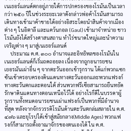
เนเธอร์แลนด์ตกอยู่ภายใต้การปกครองของโรมันเป็นเวลา
กว่า ๒๕๐ ปีในช่วงระยะเวลาดังกล่าวพ่อค้าโรมันสามารถ
เดินทางเข้ามาค้าขายได้อย่างอิสระโดยนำสินค้าจากเมือง
ต่าง ๆ ในอิตาลี และแคว้นกอล (Gaul) เข้ามาจำหน่าย ชาว
โรมันยังได้สร้างศาสนสถาน ทำไร่ขนาดใหญ่และนำความ
เจริญต่าง ๆ มาสู่เนเธอร์แลนด์
ประมาณ ค.ศ. ๓๐๐ อำนาจและอิทธิพลของโรมันใน
เนเธอร์แลนด์ก็เริ่มถดถอยลง เนื่องจากถูกอนารยชน
เยอรมันเผ่าอื่น ๆ จากตะวันออกเข้ารุกราน ได้แก่พวกแซก
ซันเข้าครอบครองดินแดนทางตะวันออกและพวกแฟรงก์
ทางตะวันตกและตอนใต้ ส่วนพวกฟรีเซียสามารถยืนหยัด
รักษาดินแดนทางตอนเหนือไว้ได้ อย่างไรก็ดีในบรรดาผู้
รุกรานทั้งหมดอนารยชนเผ่าแฟรงก์เป็นพวกที่มีอำนาจ
ที่สุด หลังจากจักรวรรดิโรมันด้านตะวันตกล่มสลายใน ค.ศ.
๔๗๖ และยุโรปได้เข้าสู่สมัยกลาง(Middle Ages) พวกแฟ
รงก์ก็สามารถตั้งอาณาจักรของตนเองได้ ใน ค.ศ.