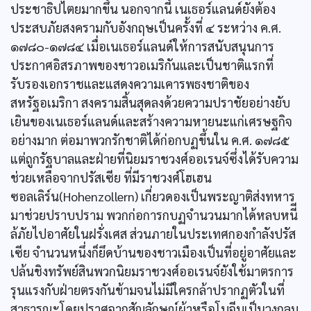
ประชาธิปไตยมากขึ้น นอกจากนี้ เนเธอร์แลนด์ยังต้อง
ประสบภัยสงครามกับอังกฤษเป็นครั้งที่ ๔ ระหว่าง ค.ศ.
๑๗๘๐-๑๗๘๔ เมื่อเนเธอร์แลนด์ให้การสนับสนุนการ
ประกาศอิสรภาพของชาวอเมริกันและเป็นชาติแรกที่
รับรองเอกราชและแสดงความเคารพธงชาติของ
สหรัฐอเมริกา สงครามสิ้นสุดลงด้วยความปราชัยอย่างยับ
เยินของเนเธอร์แลนด์และสร้างความหายนะแก่เศรษฐกิจ
อย่างมาก ต่อมาพวกรักชาติได้ก่อกบฏขึ้นใน ค.ศ. ๑๗๘๕
แต่ถูกรัฐบาลและฝ่ายที่นิยมราชวงศ์ออเรนจ์ซึ่งได้รับความ
ช่วยเหลือจากปรัสเซีย ที่มีราชวงศ์โฮเฮน
ซอลเลิร์น(Hohenzollern) เกี่ยวดองเป็นพระญาติส่งทหาร
มาช่วยปราบปราม พวกก่อการกบฏจำนวนมากได้หลบหนีี
ล้ภัยไปอาศัยในฝรั่งเศส ส่วนภายในประเทศกองกำลังปรัส
เซีย จำนวนหนึ่งก็ยึดบ้านของชาวเมืองเป็นที่อยู่อาศัยและ
ปล้นชิงทรัพย์สินพวกนิยมราชวงศ์ออเรนจ์ยังใช้มาตรการ
รุนแรงกับฝ่ายตรงกันข้ามจนไม่มีใครกล้าปรากฏตัวในที่
สาธารณะโดยปราศจากสัญลักษณ์ผ้าหรือโบจีบเป็นวงกลม