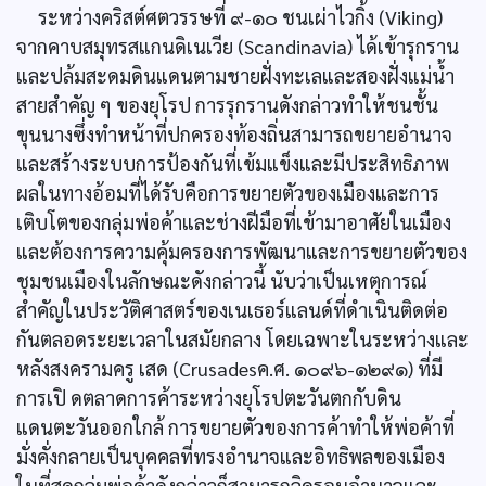
ระหว่างคริสต์ศตวรรษที่ ๙-๑๐ ชนเผ่าไวกิ้ง (Viking)
จากคาบสมุทรสแกนดิเนเวีย (Scandinavia) ได้เข้ารุกราน
และปล้มสะดมดินแดนตามชายฝั่งทะเลและสองฝั่งแม่น้ำ
สายสำคัญ ๆ ของยุโรป การรุกรานดังกล่าวทำให้ชนชั้น
ขุนนางซึ่งทำหน้าที่ปกครองท้องถิ่นสามารถขยายอำนาจ
และสร้างระบบการป้องกันที่เข้มแข็งและมีประสิทธิภาพ
ผลในทางอ้อมที่ได้รับคือการขยายตัวของเมืองและการ
เติบโตของกลุ่มพ่อค้าและช่างฝีมือที่เข้ามาอาศัยในเมือง
และต้องการความคุ้มครองการพัฒนาและการขยายตัวของ
ชุมชนเมืองในลักษณะดังกล่าวนี้ นับว่าเป็นเหตุการณ์
สำคัญในประวัติศาสตร์ของเนเธอร์แลนด์ที่ดำเนินติดต่อ
กันตลอดระยะเวลาในสมัยกลาง โดยเฉพาะในระหว่างและ
หลังสงครามครู เสด (Crusadesค.ศ. ๑๐๙๖-๑๒๙๑) ที่มี
การเปิ ดตลาดการค้าระหว่างยุโรปตะวันตกกับดิน
แดนตะวันออกใกล้ การขยายตัวของการค้าทำให้พ่อค้าที่
มั่งคั่งกลายเป็นบุคคลที่ทรงอำนาจและอิทธิพลของเมือง
ในที่สุดกลุ่มพ่อค้าดังกล่าวก็สามารถลิดรอนอำนาจและ