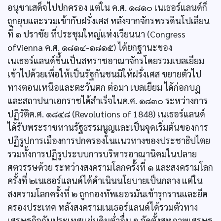
อนุชาเสด็จไปปกครอง แต่ใน ค.ศ. ๑๘๑๐ เนเธอร์แลนด์ก็
ถูกยุบและรวมเข้ากับฝรั่งเศส หลังจากจักรพรรดินโปเลียน
ที่ ๑ ปราชัย ที่ประชุมใหญ่แห่งเวียนนา (Congress
ofVienna ค.ศ. ๑๘๑๔-๑๘๑๕) ได้ยกฐานะของ
เนเธอร์แลนด์ขึ้นเป็นสหราชอาณาจักรโดยรวมเบลเยียม
เข้าไปด้วยเพื่อให้เป็นรัฐกันชนมิให้ฝรั่งเศส ขยายตัวไป
ทางตอนเหนือและตะวันตก ต่อมา เบลเยียม ได้ก่อกบฏ
และสถาปนาเอกราชได้สำเร็จในค.ศ. ๑๘๓๐ ระหว่างการ
ปฏิวัติค.ศ. ๑๘๔๘ (Revolutions of 1848) เนเธอร์แลนด์
ได้รับพระราชทานรัฐธรรมนูญและเป็นจุดเริ่มต้นของการ
ปฏิรูปการเมืองการปกครองในแนวทางของประชาธิปไตย
รวมทั้งการปฏิรูประบบการบริหารอาณานิคมในปลาย
ศตวรรษด้วย ระหว่างสงครามโลกครั้งที่ ๑ และสงครามโลก
ครั้งที่ ๒เนเธอร์แลนด์ได้ดำเนินนโยบายเป็นกลาง แต่ใน
สงครามโลกครั้งที่ ๒ ถูกกองทัพเยอรมันเข้ารุกรานและยึด
ครองประเทศ หลังสงครามเนเธอร์แลนด์ได้รวมตัวทาง
เศรษฐกิจกับประเทศแผ่นดินต่ำอื่น ๆ จัดตั้งสหภาพเศรษฐ