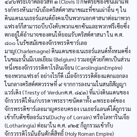
๔๙๖พระเจ้าคลอวีสที่ ๑ (Clovis I) กษัตริย์ของชนเผ่าแฟ
รงก์ทรงหันมานับถือคริสต์ศาสนาขณะที่ชนเผ่าอื่น ๆ ใน
ดินแดนเนเธอร์แลนด์ยังคงเป็นพวกนอกศาสนาต่อมาพวก
แฟรงก์ก็สามารถบีบบังคับพวกแซกซันและพวกฟรีเซียซึ่ง
ตกอยู่ใต้อำนาจของตนให้ยอมรับคริสต์ศาสนา ใน ค.ศ.
๘๐๐ ในรัชสมัยของจักรพรรดิชาร์เลอ
มาญ(Charlemagne) ดินแดนของเนเธอร์แลนด์ทั้งหมดซึ่ง
ในขณะนั้นมีเบลเยียม (Belgium) รวมอยู่ด้วยก็ตกเป็นส่วน
หนึ่งของจักรวรรดิคาโรลินเจียน (CarolingianEmpire)
ของพวกแฟรงก์ อย่างไรก็ดี เมื่อจักรวรรดิต้องแตกแยกลง
ในกลางคริสต์ศตวรรษที่ ๙ จากการลงนามในสนธิสัญญา
แวร์เดิง (Tresty of Verdunค.ศ. ๘๔๓) ที่แบ่งดินแดนของ
จักรวรรดิให้แก่บรรดาพระราชนัดดาทั้ง ๓พระองค์ของ
จักรพรรดิชาร์เลอมาญครอบครอง เนเธอร์แลนด์ได้ถูกรวม
เข้ากับดัชชีลอร์แรน(Duchy of Lorrain) หรือโลทารินเจีย
(Lotharingia) ต่อมาใน ค.ศ. ๙๒๕ ก็ถูกรวมเข้ากับ
จักรวรรดิโรมันอันศักดิ์สิทธิ์ (Holy Roman Empire)