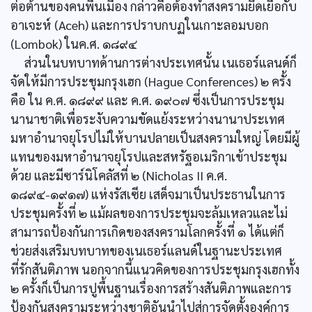
ต่อต้านของคนพื้นเมือง กล่าวคือต้องทำสงครามยึดเยื้อกับ
อาเจะห์ (Aceh) และการปราบกบฏในเกาะลอมบอก
(Lombok) ในค.ศ. ๑๘๙๔
ส่วนในบทบาทด้านการต่างประเทศนั้น เนเธอร์แลนด์ก็
จัดให้มีการประชุมกรุงเฮก (Hague Conferences) ๒ ครั้ง
คือ ใน ค.ศ. ๑๘๙๙ และ ค.ศ. ๑๙๐๗ ซึ่งเป็นการประชุม
นานาชาติเพื่อระงับความขัดแย้งระหว่างนานาประเทศ
มหาอำนาจยุโรปไม่ให้บานปลายเป็นสงครามใหญ่ โดยมีผู้
แทนของมหาอำนาจยุโรปและสหรัฐอเมริกาเข้าประชุม
ด้วย และมีซาร์นิโคลัสที่ ๒ (Nicholas II ค.ศ.
๑๘๙๔-๑๙๑๗) แห่งรัสเซีย เสด็จมาเป็นประธานในการ
ประชุมครั้งที่ ๒ แม้ผลของการประชุมจะล้มเหลวและไม่
สามารถป้องกันการเกิดของสงครามโลกครั้งที่ ๑ ได้แต่ก็
ช่วยส่งเสริมบทบาทของเนเธอร์แลนด์ในฐานะประเทศ
ที่รักสันติภาพ นอกจากนี้แนวคิดของการประชุมกรุงเฮกทั้ง
๒ ครั้งก็เป็นการปูพื้นฐานเรื่องการสร้างสันติภาพและการ
ป้องกันสงครามระหว่างชาติอันนำไปสู่การจัดตั้งองค์การ