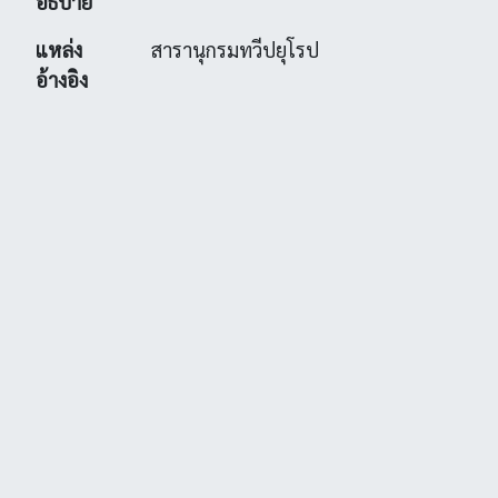
อธิบาย
แหล่ง
สารานุกรมทวีปยุโรป
อ้างอิง