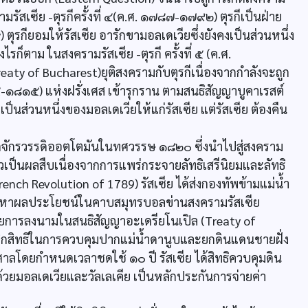
รัสเซีย -ตุรกีครั้งที่ ๔(ค.ศ. ๑๗๘๗-๑๗๙๒) ตุรกีเป็นฝ่าย
รกียอมให้รัสเซีย อารักขามอลเดเวียซึ่งยังคงเป็นส่วนหนึ่ง
ก็ตาม ในสงครามรัสเซีย -ตุรกี ครั้งที่ ๕ (ค.ศ.
y of Bucharest)ยุติสงครามกับตุรกีเนื่องจากกำลังจะถูก
-๑๘๑๕) แห่งฝรั่งเศส เข้ารุกราน ตามสนธิสัญญาบูคาเรสต์
็นส่วนหนึ่งของมอลเดเวียให้แก่รัสเซีย แต่รัสเซีย ต้องคืน
กจักรวรรดิออตโตมันในทศวรรษ ๑๘๒๐ ซึ่งนำไปสู่สงคราม
เป็นผลสืบเนื่องจากการแพร่กระจายลัทธิเสรีนิยมและลัทธิ
rench Revolution of 1789) รัสเซีย ได้ส่งกองทัพข้ามแม่น้ำ
วงหาผลประโยชน์ในคาบสมุทรบอลข่านสงครามรัสเซีย
ด้วยการลงนามในสนธิสัญญาอะเดรียโนเปิล (Treaty of
กเลิกสิทธิในการควบคุมปากแม่น้ำดานูบและยกดินแดนชายฝั่ง
าลโดยกำหนดเวลาชดใช้ ๑๐ ปี รัสเซีย ได้สิทธิควบคุมดิน
้วยมอลเดเวียและวัลเลเคีย เป็นหลักประกันการจ่ายค่า