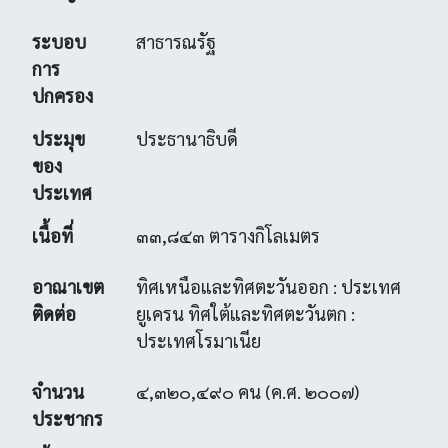
ระบอบ
สาธารณรัฐ
การ
ปกครอง
ประมุข
ประธานาธิบดี
ของ
ประเทศ
เนื้อที่
๓๓,๘๔๓ ตารางกิโลเมตร
อาณาเขต
ทิศเหนือและทิศตะวันออก : ประเทศ
ติดต่อ
ยูเครน ทิศใต้และทิศตะวันตก :
ประเทศโรมาเนีย
จำนวน
๔,๓๒๐,๔๙๐ คน (ค.ศ. ๒๐๐๗)
ประชากร