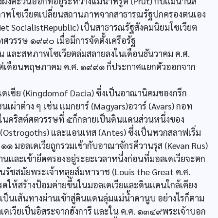
งตะวันออกที่อยู่ระหว่างแม่น้ำพรูต (Prut) กับแม่น้ำนีส
 ๒ สหภาพโซเวียตเปลี่ยนสถานภาพจากสาธารณรัฐปกครองตนเอง
t SocialistRepublic) เป็นสาธารณรัฐสังคมนิยมโซเวียต
ศวรรษ ๑๙๙๐ เมื่อมีการจัดตั้งเครือรัฐ
้น และสหภาพโซเวียตล่มสลายลงในเดือนธันวาคม ค.ศ.
้งแต่เดือนพฤษภาคม ค.ศ. ๑๙๙๑ ก็ประกาศแยกตัวออกจาก
เซีย (Kingdomof Dacia) ซึ่งเป็นอาณานิคมของกรีก
ผ่าต่าง ๆ เช่น แมกยาร์ (Magyars)อวาร์ (Avars) กอท
่ในคริสต์ศตวรรษที่ ๕ก็กลายเป็นดินแดนส่วนหนึ่งของ
(Ostrogoths) และแอนเทส (Antes) ซึ่งเป็นพวกสลาฟเริ่ม
ึง ๑๑ มอลเดเวียถูกรวมเข้ากับอาณาจักรคีวานรุส (Kevan Rus)
านและเข้ายึดครองอยู่ระยะเวลาหนึ่งก่อนที่มอลเดเวียจะตก
 ในรัชสมัยพระเจ้าหลุยส์มหาราช (Louis the Great ค.ศ.
ให้สร้างป้อมค่ายขึ้นในมอลเดเวียและดินแดนใกล้เคียง
เป็นเส้นทางผ่านเข้าสู่ดินแดนลุ่มแม่น้ำดานูบ อย่างไรก็ตาม
ดเวียเป็นอิสระจากฮังการี และใน ค.ศ. ๑๓๔๙พระเจ้าบอก