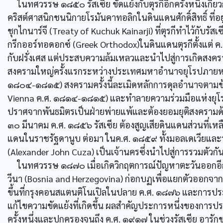
ในทศวรรษ ๑๘๕๐ รัสเซีย ขัดแย้งกับตุรกีอีกครั้งหนึ่งเกี่ยวก
คริสต์ศาสนิกชนนิกายโรมันคาทอลิกในดินแดนศักดิ์สิทธิ์ ที่อย
ชุกไกนาร์จี (Treaty of Kuchuk Kainarji) ที่ตุรกีทำไว้กับรั
กรีกออร์ทอดอกซ์ (Greek Orthodox)ในดินแดนตุรกีตั้งแต่ ค.ศ
กับฝรั่งเศส แต่ประสบความล้มเหลวและนำไปสู่การเกิดสงคร
สงครามใหญ่ครั้งแรกระหว่างประเทศมหาอำนาจยุโรปภายหล
๑๘๐๔-๑๘๑๕) สงครามครั้งนี้ละเมิดหลักการดุลอำนาจตามข
Vienna ค.ศ. ๑๘๑๔-๑๘๑๕) และทำลายความร่วมมือแห่งยุโรป(
ปราศจากพันธมิตรเป็นฝ่ายพ่ายแพ้และต้องยอมยุติสงครามด้ว
๓๐ มีนาคม ค.ศ. ๑๘๕๖ รัสเซีย ต้องสูญเสียดินแดนส่วนที่เ
แดนในราชรัฐดานูบ ต่อมา ในค.ศ. ๑๘๕๙ ทั้งมอลเดเวียและวั
(Alexander John Cuza) เป็นเจ้านครซึ่งนำไปสู่การรวมตัวก
ในทศวรรษ ๑๘๗๐ เมื่อเกิดวิกฤตการณ์ปัญหาตะวันออกอี
วีนา (Bosnia and Herzegovina) ก่อกบฏเพื่อแยกตัวออกจ
ขึ้นที่กรุงคอนสแตนติโนเปิลในปลาย ค.ศ. ๑๘๗๖ และการประชุ
แก้ไขความขัดแย้งที่เกิดขึ้น ผลสำคัญประการหนึ่งของการปร
ครั้งหนึ่งและปกครองจนถึง ค.ศ. ๑๙๑๗ ในช่วงรัสเซีย อารั