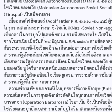
มอลเดเวีย (Moldavian AutonomousOblast) ใน ค.ศ. ๑๙๒
โซเวียตมอลเดเวีย (Moldavian Autonomous Soviet Socia
(Tiraspol) เป็นเมืองหลวง
เมื่ออดอล์ฟ ฮิตเลอร์ (Adolf Hitler ค.ศ. ๑๘๘๙-๑๙๔๕) 
ไม่รุกรานต่อกันระหว่างนาซี-โซเวียต(Nazi-Soviet Non-ag
เป็นกลางในการบุกโปแลนด์ ของเยอรมนี สหภาพโซเวียตใน
จากโรมาเนีย เมื่อวันที่ ๒๘ มิถุนายน ค.ศ. ๑๙๔๐ตามข้อตกล
กันระหว่างนาซี-โซเวียต อีก ๒ เดือนต่อมา สหภาพโซเวียต
สาธารณรัฐสังคมนิยมโซเวียตมอลเดเวียเมื่อวันที่ ๒สิงหาคม 
เลิกสาธารณรัฐปกครองตนเองสังคมนิยมโซเวียตมอลเดเวีย
มอลเดเวีย บูโควีนาตอนเหนือและเบสซาราเบียตอนใต้ซึ่งปร
กับสาธารณรัฐสังคมนิยมโซเวียตยูเครน การรวมดังกล่าวมีผ
สาธารณรัฐที่ไม่มีทางออกทะเล
ความพ่ายแพ้ของเยอรมนี ในยุทธการที่เกาะอังกฤษ (Battle
ความล้มเหลวในการยุทธดังกล่าวตัดสินใจบุกสหภาพโซเวียต
บารอสซา (Operation Barbarossa) โรมาเนีย ซึ่งเป็นพันธ
โซเวียตและบุกยึดเบสซาราเบียกับบูโควีนาตอนเหนือรวมทั้งดิ