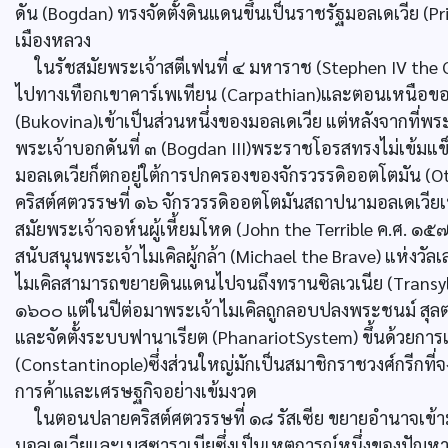
ดัน (Bogdan) ทรงจัดตั้งดินแดนขึ้นเป็นราชรัฐมอลเดเวีย (Pri
เมืองหลวง
ในรัชสมัยพระเจ้าสตีเฟนที่ ๔ มหาราช (Stephen IV th
ไปทางเทือกเขาคาร์เพเทียน (Carpathian)และตอนเหนือขอ
(Bukovina)เข้าเป็นส่วนหนึ่งของมอลเดเวีย แต่หลังจากที่พระ
พระเจ้าบอกดันที่ ๓ (Bogdan III)พระราชโอรสทรงไม่เข้มแ
มอลเดเวียก็ตกอยู่ใต้การปกครองของจักรวรรดิออตโตมัน (Ot
คริสต์ศตวรรษที่ ๑๖ จักรวรรดิออตโตมันสถาปนามอลเดเวีย
สมัยพระเจ้าจอห์นผู้เหี้ยมโหด (John the Terrible ค.ศ. 
สนับสนุนพระเจ้าไมเคิลผู้กล้า (Michael the Brave) แห่งวัล
ไมเคิลสามารถขยายดินแดนไปจนถึงทรานซิลเวเนีย (Transylv
๑๖๐๐ แต่ในปีต่อมาพระเจ้าไมเคิลถูกลอบปลงพระชนม์ สุลต่
และจัดตั้งระบบฟานาเรียต (PhanariotSystem) ขึ้นด้วยการแ
(Constantinople)ซึ่งส่วนใหญ่มักเป็นสมาชิกราชวงศ์กรีกที
การค้าและเศรษฐกิจอย่างเข้มงวด
ในตอนปลายคริสต์ศตวรรษที่ ๑๘ รัสเซีย ขยายอำนาจเข้
มอลเดเวียและเบสซาราเบียซึ่งเป็นเหตุการณ์หนึ่งของปัญห