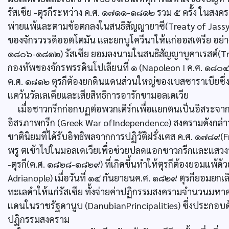
รัสเซีย -ตุรกีระหว่าง ค.ศ. ๑๗๑๑-๑๘๑๒ รวม ๕ ครั้ง ในสงคราม
พ่ายแพ้และตามข้อตกลงในสนธิสัญญายาซี(Treaty of Jassy) ตุ
ของจักรวรรดิออตโตมัน และยกบูโควีนาให้แก่ออสเตรีย อย่างไร
๑๘๐๖-๑๘๑๒) รัสเซีย ยอมลงนามในสนธิสัญญาบูคาเรสต์(Treat
กองทัพของจักรพรรดินโปเลียนที่ ๑ (Napoleon I ค.ศ. ๑๘๐๔
ค.ศ. ๑๘๑๒ ตุรกีต้องยกดินแดนส่วนใหญ่ของเบสซาราเบียซึ่งเป
แคว้นวัลเลเคียและเสียสิทธิการอารักขามอลเดเวีย
เมื่อชาวกรีกก่อกบฏต่อพวกเติร์กเพื่อแยกตนเป็นอิสระจา
อิสรภาพกรีก (Greek War ofIndependence) สงครามดังกล่าว
ชาตินิยมที่ได้รับอิทธิพลจากการปฏิวัติฝรั่งเศส ค.ศ. ๑๗๘๙(F
พรู ตเข้าไปในมอลเดเวียเพื่อช่วยปลดแอกชาวกรีกและแส
-ตุรกี(ค.ศ. ๑๘๒๘-๑๘๒๙) ที่เกิดขึ้นทำให้ตุรกีต้องยอมแพ้
Adrianople) เมื่อวันที่ ๑๔ กันยายนค.ศ. ๑๘๒๙ ตุรกียอมย
ทะเลดำให้แก่รัสเซีย ทั้งจ่ายค่าปฏิกรรมสงครามจำนวนมหาศ
แดนในราชรัฐดานูบ (DanubianPrincipalities) ซึ่งประกอบด
ปฏิกรรมสงคราม