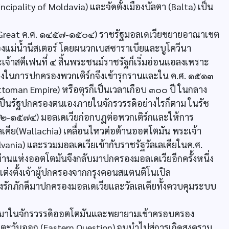
ncipality of Moldavia) และจัดตั้งเมืองบัลตา (Balta) เป็น
e Great ค.ศ. ๑๔๕๗-๑๕๐๔) ราชรัฐมอลเดเวียขยายอาณาเขต
งแม่น้ำนีสเตอร์ โดยผนวกเบสซาราเบียและบูโควีนา
เจ้าสตีเฟนที่ ๔ สิ้นพระชนม์ราชรัฐก็เริ่มอ่อนแอลงเพราะ
ข็งในการปกครองพวกเติร์กจึงเข้ารุกรานและใน ค.ศ. ๑๕๑๓
toman Empire) หรือตุรกีเป็นเวลาเกือบ ๓๐๐ ปี ในกลาง
เป็นรัฐปกครองตนเองภายในจักรวรรดิอย่างไรก็ตาม ในรัช
๑๕๗๒-๑๕๗๔) มอลเดเวียก่อกบฏต่อพวกเติร์กและให้การ
เลเคีย(Wallachia) เคลื่อนไหวต่อต้านออตโตมัน พระเจ้า
ania) และรวมมอลเดเวียเข้ากับราชรัฐวัลเลเคียในค.ศ.
านแห่งออตโตมันจึงกลับมาปกครองมอลเดเวียอีกครั้งหนึ่ง
ต่งตั้งเจ้าผู้ปกครองจากกรุงคอนสแตนติโนเปิล
่จงรักภักดีมาปกครองมอลเดเวียและวัลเลเคียทั้งควบคุมระบบ
ามาในจักรวรรดิออตโตมันและพยายามเข้าครอบครอง
าตะวันออก (Eastern Question) จนนำไปสู่การเกิดสงคราม