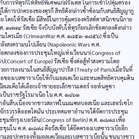
ับการที่ตุรกีให้สิทธิพิเศษแก่ฝรั่งเศส ในการเข้าไปคุ้มครอง
ู่ใต้การปกครองของตุรกี สิทธิดังกล่าวซ้ำซ้อนกับสนธิสัญญากู
สเซีย โดยให้รัสเซีย มีสิทธิในการคุ้มครองคริสต์ศาสนิกชนนิกาย
. ๑๗๗๔ รัสเซีย จึงบีบบังคับให้ตุรกียกเลิกข้อตกลงดังกล่าว
ามไครเมีย (CrimeanWar ค.ศ. ๑๘๕๓-๑๘๕๖) ซึ่งเป็น
ังสงครามนโปเลียน (Napoleonic Wars ค.ศ.
้อตกลงของการประชุมใหญ่แห่งเวียนนา(Congress of
Concert of Europe) รัสเซีย ซึ่งต่อสู้ทำสงครามโดย
ยการลงนามในสนธิสัญญาปารีส (Treaty of Paris)เมื่อวันที่
หลือของเบสซาราเบียให้กับมอลเดเวีย และหมดสิทธิควบคุมดิน
ลเลเคียได้เลือกเจ้าชายอะเล็กซานเดอร์ จอห์นคูซา
ันเป็นราชรัฐโรมาเนีย ใน ค.ศ. ๑๘๖๑
กอันสืบเนื่องจากชาวสลาฟในมณฑลบอสเนีย และเฮอร์เซโก
ากจักรวรรดิออตโตมัน ประเทศมหาอำนาจได้จัดการประชุม
มที่กรุงเบอร์ลิน(Congress of Berlin) ค.ศ. ๑๘๗๘ เพื่อ
ะชุมใน ค.ศ. ๑๘๗๘ คือรัสเซีย ได้ยึดครองเบสซาราเบียอีก
กขาและปกครองทั้งมอลเดเวียและเบสซาราเบียนั้น ขุนนางชาว