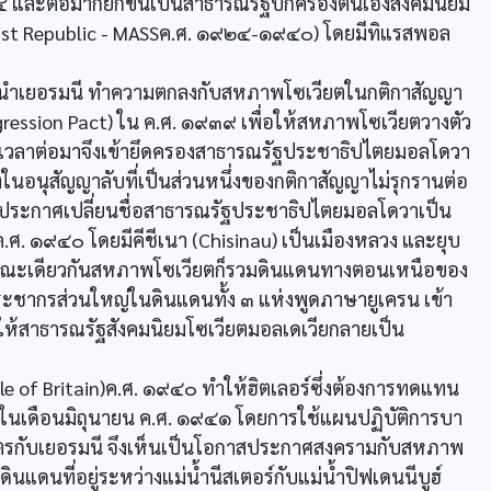
๔ และต่อมาก็ยกขึ้นเป็นสาธารณรัฐปกครองตนเองสังคมนิยม
list Republic - MASSค.ศ. ๑๙๒๔-๑๙๔๐) โดยมีทิแรสพอล
ผู้นำเยอรมนี ทำความตกลงกับสหภาพโซเวียตในกติกาสัญญา
gression Pact) ใน ค.ศ. ๑๙๓๙ เพื่อให้สหภาพโซเวียตวางตัว
เวลาต่อมาจึงเข้ายึดครองสาธารณรัฐประชาธิปไตยมอลโดวา
งในอนุสัญญาลับที่เป็นส่วนหนึ่งของกติกาสัญญาไม่รุกรานต่อ
ก็ประกาศเปลี่ยนชื่อสาธารณรัฐประชาธิปไตยมอลโดวาเป็น
ค.ศ. ๑๙๔๐ โดยมีคีชีเนา (Chisinau) เป็นเมืองหลวง และยุบ
 ขณะเดียวกันสหภาพโซเวียตก็รวมดินแดนทางตอนเหนือของ
ะชากรส่วนใหญ่ในดินแดนทั้ง ๓ แห่งพูดภาษายูเครน เข้า
ลให้สาธารณรัฐสังคมนิยมโซเวียตมอลเดเวียกลายเป็น
 of Britain)ค.ศ. ๑๙๔๐ ทำให้ฮิตเลอร์ซึ่งต้องการทดแทน
ในเดือนมิถุนายน ค.ศ. ๑๙๔๑ โดยการใช้แผนปฏิบัติการบา
มิตรกับเยอรมนี จึงเห็นเป็นโอกาสประกาศสงครามกับสหภาพ
นแดนที่อยู่ระหว่างแม่น้ำนีสเตอร์กับแม่น้ำปิฟเดนนีบูฮ์