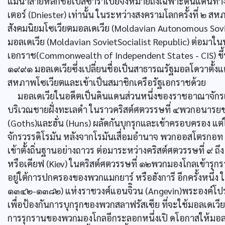
แม่น้ำสายหลักชื่อเบสซาราเบียจึงหมายถึงเฉพาะดินแดนทางฝั่
เตอร์ (Dniester) เท่านั้น ในระหว่างสงครามโลกครั้งที่
สังคมนิยมโซเวียตมอลเดเวีย (Moldavian Autonomous Sovie
มอลเดเวีย (Moldavian SovietSocialist Republic) ต่อมาในท
เอกราช(Commonwealth of Independent States - CIS) ขึ
๑๙๙๑ มอลเดเวียซึ่งเปลี่ยนชื่อเป็นสาธารณรัฐมอลโดวาตั
สหภาพโซเวียตและเข้าเป็นสมาชิกเครือรัฐเอกราชด้วย
มอลเดเวียในอดีตเป็นดินแดนส่วนหนึ่งของราชอาณาจักรเด
บริเวณชายฝั่งทะเลดำ ในราวคริสต์ศตวรรษที่ ๔พวกอนารยชนเ
(Goths)และฮั่น (Huns) ผลัดกันบุกรุกและเข้าครอบครอง แต
จักรวรรดิโรมัน หลังจากโรมันเสื่อมอำนาจ พวกออสโตรกอท 
เข้าตั้งถิ่นฐานอย่างถาวร ต่อมาระหว่างคริสต์ศตวรรษที่ ๙ ถ
หรือเคียฟ (Kiev) ในคริสต์ศตวรรษที่ ๑๒พวกมองโกลเข้ารุกร
อยู่ใต้การปกครองของพวกแมกยาร์ หรือฮังการี อีกครั้งหนึ่ง
๑๓๔๒-๑๓๘๒) แห่งราชวงศ์แอนจิิวน (Angevin)พระองค์โปรด
เพื่อป้องกันการบุกรุกของพวกสลาฟรัสเซีย ที่จะใช้มอลเดเวีย
การรุกรานของพวกมองโกลอีกระลอกหนึ่งเปิ ดโอกาสให้มอลเ