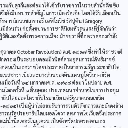
ครามกับตุรกีและต่อมาได้เข้ารับราชการในราชสำนักรัสเซีย
จึงยังมีบทบาทสำคัญในการเมืองรัสเซีย โดยได้รับเลือกเป็น
งหารนักบวชเกรกอรี เอฟิโมวิช รัสปูติน (Gregory
ส่วนร่วมก่อตั้งขบวนการชาตินิยมหัวรุนแรงที่รู้จักกันว่า
ิวัติและจัดตั้งพรรคการเมือง ฝ่ายขวาที่ชื่อพรรคกองกำลัง
อนตุลาคม(October Revolution) ค.ศ. ๑๙๑๗ ซึ่งทำให้ราชวงศ์
รปกครองเป็นระบอบคอมมิวนิสต์ตามอุดมการณ์ลัทธิมากซ์
าสแยกตนเป็นเอกราชโดยประกาศเป็นสาธารณรัฐประชาธิปไต
ยเบสซาราเบียและบางส่วนของดินแดนบูโควีนา-เฮิร์ต
านเมื่อวันที่ ๒๔ มกราคมค.ศ. ๑๙๑๘ ต่อมา ในปลาย ค.ศ.
ามโลกครั้งที่ ๑ สิ้นสุดลง ประเทศมหาอำนาจในการประชุม
ชาธิปไตยมอลโดวากับโรมาเนีย แต่รัฐบาลบอลเชวิค
๘๗๐-๑๙๒๔) เป็นผู้นำไม่ยอมรับการรวมตัวดังกล่าวและยังคงอ้าง
าธารณรัฐประชาธิปไตยมอลโดวา สหภาพโซเวียตจึงประกาศ
แม่น้ำนีสเตอร์ในยูเครน เป็นจังหวัดปกครองตนเอง