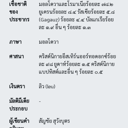
เชื้อชาติ
มอลโดวาและโรมาเนียร้อยละ ๗๘.๒
ของ
ยูเครนร้อยละ ๘.๔ รัสเซียร้อยละ ๕.๘
ประชากร
(Gagauz) ร้อยละ ๔.๔ บัลแกเรียร้อย
ละ ๑.๙ อื่น ๆ ร้อยละ ๑.๓
ภาษา
มอลโดวา
ศาสนา
คริสต์นิกายอีสเทิร์นออร์ทอดอกซ์ร้อย
ละ ๙๘ ยูดาห์ร้อยละ ๑.๕ คริสต์นิกาย
แบปทิสต์และอื่น ๆ ร้อยละ ๐.๕
เงินตรา
ลิว (leu)
มัลติมีเดีย
-
ประกอบ
ผู้เขียนคำ
สัญชัย สุวังบุตร