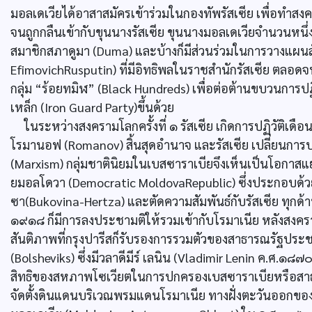
มอลเดเวียได้อาสาสมัครเข้าร่วมในกองทัพรัสเซีย เพื่อทำสง
จนถูกกลืนเข้ากับขุนนางรัสเซีย ขุนนางมอลเดเวียจำนวนหนึ่ง
สมาชิกสภาดูมา (Duma) และบ้างก็มีส่วนร่วมในการวางแผนสั
EfimovichRusputin) ที่มีอิทธิพลในราชสำนักรัสเซีย ตลอดจนมี
กลุ่ม “ร้อยทมิฬ” (Black Hundreds) เพื่อต่อต้านขบวนการปฏ
เหล็ก (Iron Guard Party)ขึ้นด้วย
ในระหว่างสงครามโลกครั้งที่ ๑ รัสเซีย เกิดการปฏิวัติเดื
โรมานอฟ (Romanov) สิ้นสุดอำนาจ และรัสเซีย เปลี่ยนกา
(Marxism) กลุ่มชาตินิยมในเบสซาราเบียจึงเห็นเป็นโอก
ยมอลโดวา (Democratic MoldovaRepublic) ซึ่งประกอบด้ว
ซา(Bukovina-Hertza) และตัดความสัมพันธ์กับรัสเซีย ทุกด้
๑๙๑๘ ก็มีการลงประชามติให้รวมเข้ากับโรมาเนีย หลังสงคร
สันติภาพที่กรุงปารีสก็รับรองการรวมตัวของสาธารณรัฐประ
(Bolsheviks) ซึ่งมีวลาดีมีร์ เลนิน (Vladimir Lenin ค.ศ.๑
สิทธิของสหภาพโซเวียตในการปกครองเบสซาราเบียหรือส
จัดตั้งดินแดนบริเวณพรมแดนโรมาเนีย ทางฝั่งตะวันออกของ