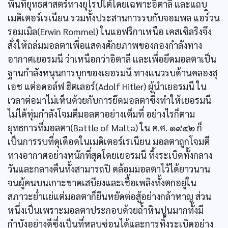
พื้นที่ยุทธศาสตร์ทางยุโรปใต้โดยเฉพาะอิตาลี และแถบ
เมดิเตอร์เรเนียน รวมทั้งประสานการรบกับจอมพล แอร์ิวน
รอมเมิล(Erwin Rommel) ในแอฟริกาเหนือ เคสเซิลริงจึง
สั่งให้ถล่มมอลตาเพื่อแสดงศักยภาพของกองกำลังทาง
อากาศเยอรมนี ว่าเหนือกว่าอิตาลี และเพื่อยึดมอลตาเป็น
ฐานกำลังหนุนการบุกของเยอรมนี ทางแนวรบด้านคลองสุ
เอช แต่อดอล์ฟ ฮิตเลอร์(Adolf Hitler) ผู้นำเยอรมนี ใน
เวลาต่อมาไม่เห็นด้วยกับการยึดมอลตาซึ่งทำให้เยอรมนี
ไม่ได้ทุ่มกำลังโจมตีมอลตาอย่างเต็มที่ อย่างไรก็ตาม
ยุทธการที่มอลตา(Battle of Malta) ใน ค.ศ. ๑๙๔๒ ก็
เป็นการรบที่ดุเดือดในเมดิเตอร์เรเนียน มอลตาถูกโจมตี
ทางอากาศอย่างหนักที่สุดโดยเยอรมนี ทิ้งระเบิดทั้งกลาง
วันและกลางคืนทั้งสามารถปิ ดล้อมมอลตาไว้ได้ยาวนาน
จนผู้คนบนเกาะขาดเสบียงและเชื้อเพลิงทั้งตกอยู่ใน
สภาวะย่ำแย่แต่มอลตาก็ยึนหยัดต่อสู้อย่างกล้าหาญ ส่วน
หนึ่งเป็นเพราะมอลตาประกอบด้วยถ้ำหินปูนมากทั้งมี
กำบังอย่างดีซึ่งเป็นที่หลบซ่อนได้และการทิ้งระเบิดอย่าง