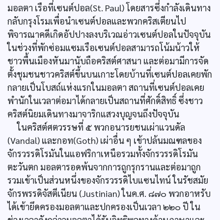
มอลตา เรือที่เซนต์ปอล(St. Paul) โดยสารซึ่งกำลังเดินทาง
กลับกรุงโรมเพื่อนำเซนต์ปอลและพวกคริสเตียนไป
พิจารณาคดีเกิดอัปปางลงบริเวณอ่าวเซนต์ปอลในปัจจุบัน
ในช่วงที่พักซ่อมแซมเรือเซนต์ปอลสามารถโน้มน้าวให้
ชาวพื้นเมืองหันมานับถือคริสต์ศาสนา และต่อมามีการจัด
ตั้งชุมชนชาวคริสต์ขึ้นบนเกาะโดยบ้านที่เซนต์ปอลเคยพัก
กลายเป็นโบสถ์แห่งแรกในมอลตา สถานที่เซนต์ปอลเคย
พำนักในเวลาต่อมาได้กลายเป็นสถานที่ศักดิ์สิทธิ์ ซึ่งชาว
คริสต์นิยมเดินทางมาจาริกแสวงบุญจนถึงปัจจุบัน
ในคริสต์ศตวรรษที่ ๕ พวกอนารยชนเผ่าแวนดัล
(Vandal) และกอท(Goth) เผ่าอื่น ๆ เข้าปล้นมณฑลของ
จักรวรรดิโรมันในแอฟริกาเหนือรวมทั้งจักรวรรดิโรมัน
ตะวันตก มอลตารอดพ้นจากการถูกรุกรานและต่อมาถูก
รวมเข้าเป็นส่วนหนึ่งของจักรวรรดิไบแซนไทน์ ในรัชสมัย
จักรพรรดิจัสตีเนียน (Justinian) ในค.ศ. ๘๗๐ พวกอาหรับ
ได้เข้ายึดครองมอลตาและปกครองเป็นเวลา ๒๒๐ ปี ใน
ช่วงเวลาดังกล่าวมอลตาได้รับอิทธิพลทางด้านภาษาและ