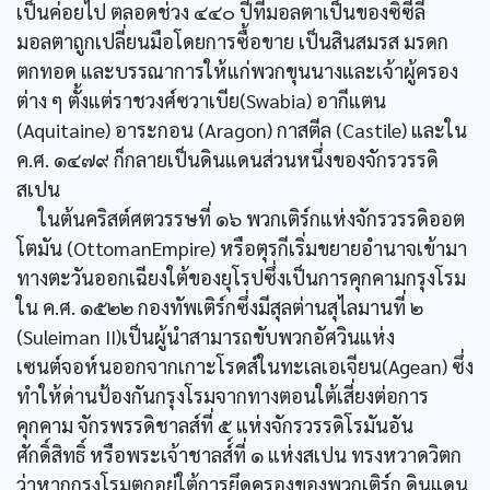
เป็นค่อยไป ตลอดช่วง ๔๔๐ ปีที่มอลตาเป็นของซิซีลี
มอลตาถูกเปลี่ยนมือโดยการซื้อขาย เป็นสินสมรส มรดก
ตกทอด และบรรณาการให้แก่พวกขุนนางและเจ้าผู้ครอง
ต่าง ๆ ตั้งแต่ราชวงศ์ซวาเบีย(Swabia) อากีแตน
(Aquitaine) อาระกอน (Aragon) กาสตีล (Castile) และใน
ค.ศ. ๑๔๗๙ ก็กลายเป็นดินแดนส่วนหนึ่งของจักรวรรดิ
สเปน
ในต้นคริสต์ศตวรรษที่ ๑๖ พวกเติร์กแห่งจักรวรรดิออต
โตมัน (OttomanEmpire) หรือตุรกีเริ่มขยายอำนาจเข้ามา
ทางตะวันออกเฉียงใต้ของยุโรปซึ่งเป็นการคุกคามกรุงโรม
ใน ค.ศ. ๑๕๒๒ กองทัพเติร์กซึ่งมีสุลต่านสุไลมานที่ ๒
(Suleiman II)เป็นผู้นำสามารถขับพวกอัศวินแห่ง
เซนต์จอห์นออกจากเกาะโรดส์ในทะเลเอเจียน(Agean) ซึ่ง
ทำให้ด่านป้องกันกรุงโรมจากทางตอนใต้เสี่ยงต่อการ
คุกคาม จักรพรรดิชาลส์ที่ ๕ แห่งจักรวรรดิโรมันอัน
ศักดิ์สิทธิ์ หรือพระเจ้าชาลส์์ที่ ๑ แห่งสเปน ทรงหวาดวิตก
ว่าหากกรุงโรมตกอยู่ใต้การยึดครองของพวกเติร์ก ดินแดน