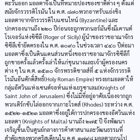
ตะวันออก มอลตาจึงเป็นที่หมายปองของชาติต่าง ๆ ตั้งแต่
สมัยจักรวรรดิโรมัน ใน ค.ศ. ๘๗๐พวกอาหรับแย่งชิง
มอลตาจากจักรวรรดิไบแซนไทน์ (Byzantine) และ
ปกครองนานถึง ๒๒๐ ปีก่อนจะถูกพวกนอร์มันซึ่งมีเคานต์
โรเจอร์แห่งซิซีลี (Roger of Sicily) ผู้นำของราชอาณาจักร
ซิซีลีเข้ายึดครองใน ค.ศ. ๑๐๙๐ ในช่วงเวลา ๔๔๐ ปีต่อมา
มอลตาซึ่งเป็นดินแดนส่วนหนึ่งของราชอาณาจักรซิซีลีก็
ถูกขายครั้งแล้วครั้งเล่าให้แก่ขุนนางและเจ้าผู้ครองนคร
ต่าง ๆ ใน ค.ศ. ๑๕๓๐ จักรพรรดิชาลส์ที่ ๕ แห่งจักรวรรดิ
โรมันอันศักดิ์สิทธิ์(Holy Roman Empire) ทรงยกมอลตาให้
กลุ่มอัศวินแห่งเซนต์จอห์นแห่งเยรูซาเลม(Knights of
Saint John of Jerusalem) ซึ่งไม่มีที่อยู่อาศัยเนื่องจากถูก
พวกเติร์กขับไล่ออกจากเกาะโรดส์ (Rhodes) ระหว่าง ค.ศ.
๑๕๒๒-๑๕๒๓ มอลตาซึ่งอยู่ใต้การปกครองของอัศวินแห่ง
มอลตา (Knights of Malta) นานถึง ๒๗๕ ปี จึงพัฒนา
เจริญขึ้นเป็นศูนย์กลางการค้าศาสนาและวัฒนธรรมที่
สำคัญของพวกคริสเตียนใน ค.ศ. ๑๗๙๘ มอลตาถูกนโป