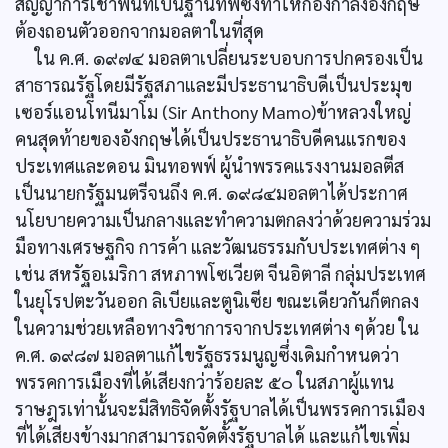
สัญญาการเช่าพื้นที่เป็นฐานทัพซึ่งทำให้กองกำลังอังกฤษ
ต้องถอนตัวออกจากมอลตาในที่สุด
ใน ค.ศ. ๑๙๗๔ มอลตาเปลี่ยนระบอบการปกครองเป็น
สาธารณรัฐโดยมีรัฐสภาและมีประธานาธิบดีเป็นประมุข
เซอร์แอนโทนีมาโม (Sir Anthony Mamo)ข้าหลวงใหญ่
คนสุดท้ายของอังกฤษได้เป็นประธานาธิบดีคนแรกของ
ประเทศและดอน มินทอพฟ์ ผู้นำพรรคแรงงานมอลตีส
เป็นนายกรัฐมนตรีจนถึง ค.ศ. ๑๙๘๔มอลตาได้ประกาศ
นโยบายความเป็นกลางและทำความตกลงว่าด้วยความร่วม
มือทางเศรษฐกิจ การค้า และวัฒนธรรมกับประเทศต่าง ๆ
เช่น สหรัฐอเมริกา สหภาพโซเวียต จีนอิตาลี กลุ่มประเทศ
ในยุโรปตะวันออก ลิเบียและตูนิเซีย ขณะเดียวกันก็ตกลง
ในความช่วยเหลือทางวิชาการจากประเทศต่าง ๆด้วย ใน
ค.ศ. ๑๙๘๗ มอลตาแก้ไขรัฐธรรมนูญซึ่งเดิมกำหนดว่า
พรรคการเมืองที่ได้เสียงกว่าร้อยละ ๕๐ ในสภาผู้แทน
ราษฎรเท่านั้นจะมีสิทธิจัดตั้งรัฐบาลได้เป็นพรรคการเมือง
ที่ได้เสียงข้างมากสามารถจัดตั้งรัฐบาลได้ และแก้ไขเพิ่ม