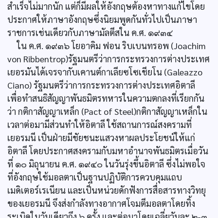
สำเร็จไม่มากนัก แต่ก็มีผลให้อังกฤษต้องหาทางแก้ไขโดย
ประกาศให้ภาษาอังกฤษซึ่งนิยมพูดกันทั่วไปเป็นภาษา
ราชการเช่นเดียวกับภาษามัลตีสใน ค.ศ. ๑๙๓๔
ใน ค.ศ. ๑๙๓๖ โยอาคิม ฟอน ริบเบนทรอพ (Joachim
von Ribbentrop)รัฐมนตรีว่าการกระทรวงการต่างประเทศ
เยอรมันได้เจรจากับเคานต์กาเลียซโซเชียโน (Galeazzo
Ciano) รัฐมนตรีว่าการกระทรวงการต่างประเทศอิตาลี
เพื่อทำสนธิสัญญาพันธมิตรทหารในความตกลงที่เรียกกัน
ว่า กติกาสัญญาเหล็ก (Pact of Steel)กติกาสัญญาเหล็กใน
เวลาต่อมามีส่วนทำให้อิตาลี ใช้สถานการณ์สงครามที่
เยอรมนี เป็นฝ่ายมีชัยชนะแสวงหาผลประโยชน์ให้แก่
อิตาลี โดยประกาศสงครามกับมหาอำนาจพันธมิตรเมื่อวัน
ที่ ๑๐ มิถุนายน ค.ศ. ๑๙๔๐ ในวันรุ่งขึ้นอิตาลี ซึ่งไม่พอใจ
ที่อังกฤษใช้มอลตาเป็นฐานปฏิบัติการควบคุมแถบ
เมดิเตอร์เรเนียน และเป็นหน่วยดักฟังการสื่อสารทางวิทยุ
ของเยอรมนี จึงส่งกำลังทางอากาศโจมตีมอลตาโดยทิ้ง
ระเบิดในวันเดียวถึง ๖ ครั้ง และต่อมาโดยเฉลี่ยวันละ ๒-๓