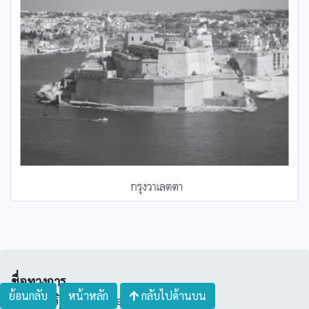
ชื่อทางการ
ย้อนกลับ
หน้าหลัก
กลับไปด้านบน
สาธารณรัฐมอลตา (Republic of Malta)