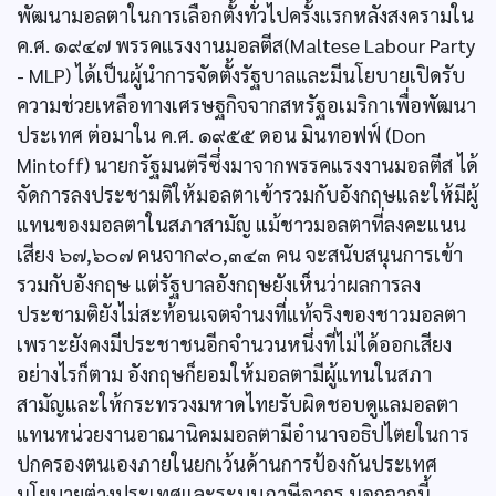
พัฒนามอลตาในการเลือกตั้งทั่วไปครั้งแรกหลังสงครามใน
ค.ศ. ๑๙๔๗ พรรคแรงงานมอลตีส(Maltese Labour Party
- MLP) ได้เป็นผู้นำการจัดตั้งรัฐบาลและมีนโยบายเปิดรับ
ความช่วยเหลือทางเศรษฐกิจจากสหรัฐอเมริกาเพื่อพัฒนา
ประเทศ ต่อมาใน ค.ศ. ๑๙๕๕ ดอน มินทอฟฟ์ (Don
Mintoff) นายกรัฐมนตรีซึ่งมาจากพรรคแรงงานมอลตีส ได้
จัดการลงประชามติให้มอลตาเข้ารวมกับอังกฤษและให้มีผู้
แทนของมอลตาในสภาสามัญ แม้ชาวมอลตาที่ลงคะแนน
เสียง ๖๗,๖๐๗ คนจาก๙๐,๓๔๓ คน จะสนับสนุนการเข้า
รวมกับอังกฤษ แต่รัฐบาลอังกฤษยังเห็นว่าผลการลง
ประชามติยังไม่สะท้อนเจตจำนงที่แท้จริงของชาวมอลตา
เพราะยังคงมีประชาชนอีกจำนวนหนึ่งที่ไม่ได้ออกเสียง
อย่างไรก็ตาม อังกฤษก็ยอมให้มอลตามีผู้แทนในสภา
สามัญและให้กระทรวงมหาดไทยรับผิดชอบดูแลมอลตา
แทนหน่วยงานอาณานิคมมอลตามีอำนาจอธิปไตยในการ
ปกครองตนเองภายในยกเว้นด้านการป้องกันประเทศ
นโยบายต่างประเทศและระบบภาษีอากร นอกจากนี้