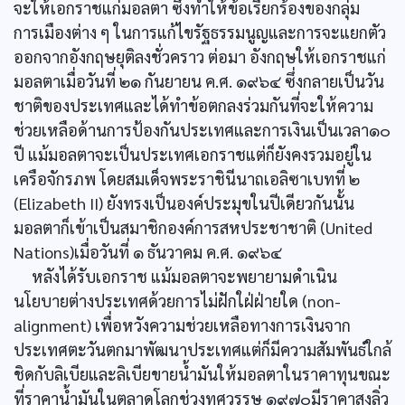
จะให้เอกราชแก่มอลตา ซึ่งทำให้ข้อเรียกร้องของกลุ่ม
การเมืองต่าง ๆ ในการแก้ไขรัฐธรรมนูญและการจะแยกตัว
ออกจากอังกฤษยุติลงชั่วคราว ต่อมา อังกฤษให้เอกราชแก่
มอลตาเมื่อวันที่ ๒๑ กันยายน ค.ศ. ๑๙๖๔ ซึ่งกลายเป็นวัน
ชาติของประเทศและได้ทำข้อตกลงร่วมกันที่จะให้ความ
ช่วยเหลือด้านการป้องกันประเทศและการเงินเป็นเวลา๑๐
ปี แม้มอลตาจะเป็นประเทศเอกราชแต่ก็ยังคงรวมอยู่ใน
เครือจักรภพ โดยสมเด็จพระราชินีนาถเอลิซาเบทที่ ๒
(Elizabeth II) ยังทรงเป็นองค์ประมุขในปีเดียวกันนั้น
มอลตาก็เข้าเป็นสมาชิกองค์การสหประชาชาติ (United
Nations)เมื่อวันที่ ๑ ธันวาคม ค.ศ. ๑๙๖๔
หลังได้รับเอกราช แม้มอลตาจะพยายามดำเนิน
นโยบายต่างประเทศด้วยการไม่ฝักใฝ่ฝ่ายใด (non-
alignment) เพื่อหวังความช่วยเหลือทางการเงินจาก
ประเทศตะวันตกมาพัฒนาประเทศแต่ก็มีความสัมพันธ์ใกล้
ชิดกับลิเบียและลิเบียขายน้ำมันให้มอลตาในราคาทุนขณะ
ที่ราคาน้ำมันในตลาดโลกช่วงทศวรรษ ๑๙๗๐มีราคาสูงลิ่ว