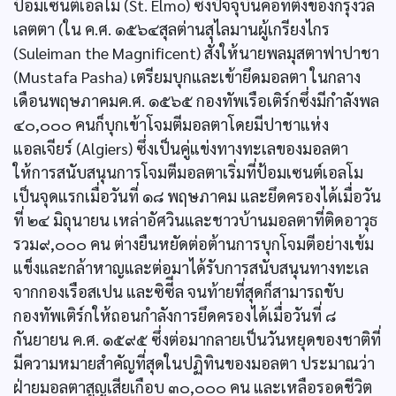
ป้อมเซนต์เอลโม (St. Elmo) ซึ่งปัจจุบันคือที่ตั้งของกรุงวัล
เลตตา (ใน ค.ศ. ๑๕๖๔สุลต่านสุไลมานผู้เกรียงไกร
(Suleiman the Magnificent) สั่งให้นายพลมุสตาฟาปาชา
(Mustafa Pasha) เตรียมบุกและเข้ายึดมอลตา ในกลาง
เดือนพฤษภาคมค.ศ. ๑๕๖๕ กองทัพเรือเติร์กซึ่งมีกำลังพล
๔๐,๐๐๐ คนก็บุกเข้าโจมตีมอลตาโดยมีปาชาแห่ง
แอลเจียร์ (Algiers) ซึ่งเป็นคู่แข่งทางทะเลของมอลตา
ให้การสนับสนุนการโจมตีมอลตาเริ่มที่ป้อมเซนต์เอลโม
เป็นจุดแรกเมื่อวันที่ ๑๘ พฤษภาคม และยึดครองได้เมื่อวัน
ที่ ๒๔ มิถุนายน เหล่าอัศวินและชาวบ้านมอลตาที่ติดอาวุธ
รวม๙,๐๐๐ คน ต่างยืนหยัดต่อต้านการบุกโจมตีอย่างเข้ม
แข็งและกล้าหาญและต่อมาได้รับการสนับสนุนทางทะเล
จากกองเรือสเปน และซิซีีล จนท้ายที่สุดก็สามารถขับ
กองทัพเติร์กให้ถอนกำลังการยึดครองได้เมื่อวันที่ ๘
กันยายน ค.ศ. ๑๕๙๕ ซึ่งต่อมากลายเป็นวันหยุดของชาติที่
มีความหมายสำคัญที่สุดในปฏิทินของมอลตา ประมาณว่า
ฝ่ายมอลตาสูญเสียเกือบ ๓๐,๐๐๐ คน และเหลือรอดชีวิต