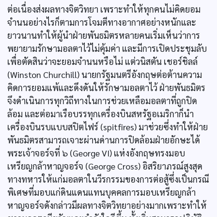
ต่อเนื่องส่งผลทางจิตวิทยา เพราะทำให้ทุกคนไม่คิดยอม
จำนนอย่างไรก็ตามการโจมตีทางอากาศอย่างหนักและ
ยาวนานทำให้ผู้นำฝ่ายพันธมิตรหลายคนเริ่มเห็นว่าการ
พยายามรักษามอลตาไว้ไม่คุ้มค่า และมีการเปิดประชุมลับ
เพื่อตัดสินว่าจะยอมจำนนหรือไม่ แต่วนิสตัน เชอร์ชิลล์
(Winston Churchill) นายกรัฐมนตรีอังกฤษต่อต้านความ
คิดการยอมแพ้และดึงดันให้รักษามอลตาไว้ ฝ่ายพันธมิตร
จึงดำเนินการทุกวิถีทางในการช่วยเหลือมอลตาที่ถูกปิด
ล้อม และต่อมาเรือบรรทุกเครื่องบินสหรัฐอเมริกาก็นำ
เครื่องบินรบแบบสปิตไฟร์ (spitfires) มาช่วยซึ่งทำให้ฝ่าย
พันธมิตรสามารถเจาะผ่านด่านการปิดล้อมฝ่ายอักษะได้
พระเจ้าจอร์จที่ ๖ (George VI) แห่งอังกฤษทรงมอบ
เหรียญกล้าหาญจอร์จ (George Cross) อิสริยาภรณ์สูงสุด
ทางทหารให้แก่มอลตาในวีรกรรมของการต่อสู้ซึ่งเป็นกรณี
พิเศษที่มอบแก่ดินแดนแทนบุคคลการมอบเหรียญกล้า
หาญจอร์จดังกล่าวมีผลทางจิตวิทยาอย่างมากเพราะทำให้