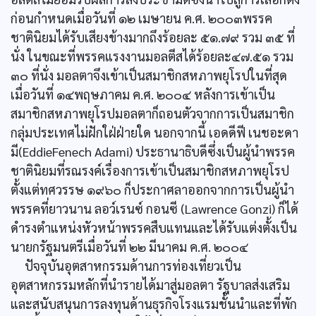
ก่อนกำหนดเมื่อวันที่ ๑๒ เมษายน ค.ศ. ๒๐๐๓พรรค
ชาตินิยมได้รับเสียงข้างมากถึงร้อยละ ๕๑.๗๙ รวม ๓๕ ที่
นั่ง ในขณะที่พรรคแรงงานมอลตีสได้ร้อยละ๔๗.๕๑ รวม
๓๐ ที่นั่ง มอลตาจึงเข้าเป็นสมาชิกสหภาพยุโรปในที่สุด
เมื่อวันที่ ๑๔พฤษภาคม ค.ศ. ๒๐๐๔ หลังการเข้าเป็น
สมาชิกสหภาพยุโรปมอลตาก็ถอนตัวจากการเป็นสมาชิก
กลุ่มประเทศไม่ฝักใฝ่ฝ่ายใด นอกจากนี้ เอดดีฟี เนชอะดา
มี(EddieFenech Adami) ประธานาธิบดีซึ่งเป็นผู้นำพรรค
ชาตินิยมที่รณรงค์เรื่องการเข้าเป็นสมาชิกสหภาพยุโรป
ตั้งแต่ทศวรรษ ๑๙๖๐ ก็ประกาศลาออกจากการเป็นผู้นำ
พรรคที่ยาวนาน ลอว์เรนซ์ กอนซี (Lawrence Gonzi) ก็ได้
ดำรงตำแหน่งหัวหน้าพรรคสืบแทนและได้รับแต่งตั้งเป็น
นายกรัฐมนตรีเมื่อวันที่ ๒๒ มีนาคม ค.ศ. ๒๐๐๔
ปัจจุบันอุตสาหกรรมด้านการท่องเที่ยวเป็น
อุตสาหกรรมหลักที่นำรายได้มาสู่มอลตา รัฐบาลส่งเสริม
และสนับสนุนการลงทุนด้านธุรกิจโรงแรมชั้นนำและที่พัก