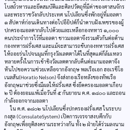
โบสถ์ิวหารและยึดสมบัติและศิลปวัตถุที่มีค่าของศาสนจักร
และพระราชวังกลับประเทศ นโปเลียนซึ่งพักอยู่ที่มอลตา
๑ สัปดาห์ก่อนเดินทางต่อไปอียิปต์ก็นำดาบฝังเพชรของผู้
ปกครองมอลตากลับไปด้วยและเหลือกองทหาร ๑,๐๐๐
คนประจำการไว้ที่มอลตา ชาวมอลตาจึงรวมตัวกันต่อต้าน
กองทหารฝรั่งเศส และแม้จะสามารถขับกองทหารฝรั่งเศส
ให้ถอยร่นไปจนมุมที่กรุงวัลเลตตาได้ในที่สุดแต่ก็ล้มเหลว
หลายครั้งในการเข้าชิงวัลเลตตากลับคืนต่อมามอลตาจึง
หันไปขอความช่วยเหลือจากอังกฤษ พลเรือเอก ฮอเรชีโอ
เนลสัน(Horatio Nelson) จึงส่งกองเรือหลังของทัพเรือ
อังกฤษมาช่วยซึ่งมีผลให้ฝรั่งเศส ซึ่งยึดครองมอลตาเกือบ
๒ ปี ต้องยอมแพ้เมื่อวันที่ ๕ กันยายน ค.ศ. ๑๘๐๐ และถอน
กำลังออกจากมอลตา
ใน ค.ศ. ๑๘๐๒ นโปเลียนซึ่งปกครองฝรั่งเศส ในระบบ
กงสุล (ConsulateSystem) เปิดการเจรจาสงบศึกกับ
อังกฤษเพื่อยุติสงครามระหว่างกัน ทั้ง ๒ ฝ่ายได้ร่วมลงนาม