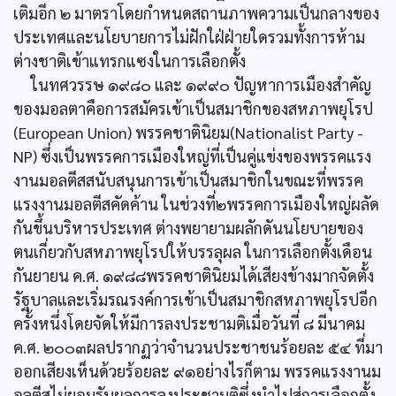
เติมอีก ๒ มาตราโดยกำหนดสถานภาพความเป็นกลางของ
ประเทศและนโยบายการไม่ฝักใฝ่ฝ่ายใดรวมทั้งการห้าม
ต่างชาติเข้าแทรกแซงในการเลือกตั้ง
ในทศวรรษ ๑๙๘๐ และ ๑๙๙๐ ปัญหาการเมืองสำคัญ
ของมอลตาคือการสมัครเข้าเป็นสมาชิกของสหภาพยุโรป
(European Union) พรรคชาตินิยม(Nationalist Party -
NP) ซึ่งเป็นพรรคการเมืองใหญ่ที่เป็นคู่แข่งของพรรคแรง
งานมอลตีสสนับสนุนการเข้าเป็นสมาชิกในขณะที่พรรค
แรงงานมอลตีสคัดค้าน ในช่วงที่๒พรรคการเมืองใหญ่ผลัด
กันขึ้นบริหารประเทศ ต่างพยายามผลักดันนโยบายของ
ตนเกี่ยวกับสหภาพยุโรปให้บรรลุผล ในการเลือกตั้งเดือน
กันยายน ค.ศ. ๑๙๘๘พรรคชาตินิยมได้เสียงข้างมากจัดตั้ง
รัฐบาลและเริ่มรณรงค์การเข้าเป็นสมาชิกสหภาพยุโรปอีก
ครั้งหนึ่งโดยจัดให้มีการลงประชามติเมื่อวันที่ ๘ มีนาคม
ค.ศ. ๒๐๐๓ผลปรากฏว่าจำนวนประชาชนร้อยละ ๕๔ ที่มา
ออกเสียงเห็นด้วยร้อยละ ๙๑อย่างไรก็ตาม พรรคแรงงานม
อลตีสไม่ยอมรับผลการลงประชามติซึ่งนำไปสู่การเลือกตั้ง