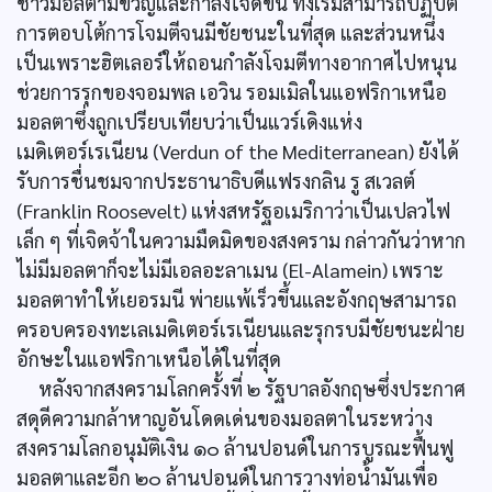
ชาวมอลตามีขวัญและกำลังใจดีขึ้น ทั้งเริ่มสามารถปฏิบัติ
การตอบโต้การโจมตีจนมีชัยชนะในที่สุด และส่วนหนึ่ง
เป็นเพราะฮิตเลอร์ให้ถอนกำลังโจมตีทางอากาศไปหนุน
ช่วยการรุกของจอมพล เอวิน รอมเมิลในแอฟริกาเหนือ
มอลตาซึ่งถูกเปรียบเทียบว่าเป็นแวร์เดิงแห่ง
เมดิเตอร์เรเนียน (Verdun of the Mediterranean) ยังได้
รับการชื่นชมจากประธานาธิบดีแฟรงกลิน รู สเวลต์
(Franklin Roosevelt) แห่งสหรัฐอเมริกาว่าเป็นเปลวไฟ
เล็ก ๆ ที่เจิดจ้าในความมืดมิดของสงคราม กล่าวกันว่าหาก
ไม่มีมอลตาก็จะไม่มีเอลอะลาเมน (El-Alamein) เพราะ
มอลตาทำให้เยอรมนี พ่ายแพ้เร็วขึ้นและอังกฤษสามารถ
ครอบครองทะเลเมดิเตอร์เรเนียนและรุกรบมีชัยชนะฝ่าย
อักษะในแอฟริกาเหนือได้ในที่สุด
หลังจากสงครามโลกครั้งที่ ๒ รัฐบาลอังกฤษซึ่งประกาศ
สดุดีความกล้าหาญอันโดดเด่นของมอลตาในระหว่าง
สงครามโลกอนุมัติเงิน ๑๐ ล้านปอนด์ในการบูรณะฟื้นฟู
มอลตาและอีก ๒๐ ล้านปอนด์ในการวางท่อน้ำมันเพื่อ