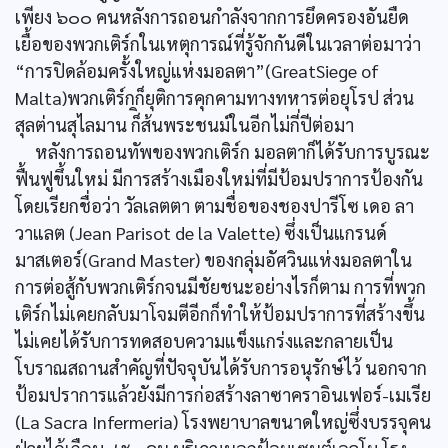
เพียง ๖๐๐ คนหลังการถอนกำลังจากการยึดครองอันยืด
เยื้อของพวกเติร์กในเหตุการณ์ที่รู้จักกันดีในเวลาต่อมาว่า
“การปิดล้อมครั้งใหญ่แห่งมอลตา”(GreatSiege of
Malta)พวกเติร์กก็ยุติการคุกคามทางทหารต่อยุโรป ส่วน
สุลต่านสุไลมาน ก็ิส้นพระชนม์ในอีกไม่กี่ปีต่อมา
หลังการถอนทัพของพวกเติร์ก มอลตาก็ได้รับการบูรณะ
ฟื้นฟูขึ้นใหม่ มีการสร้างเมืองใหม่ที่มีป้อมปราการป้องกัน
โดยเรียกชื่อว่า วัลเลตตา ตามชื่อของชองปารีโซ เดอ ลา
วาแลต (Jean Parisot de la Valette) ซึ่งเป็นแกรนด์
มาสเตอร์(Grand Master) ของกลุ่มอัศวินแห่งมอลตาใน
การต่อสู้กับพวกเติร์กจนมีชัยชนะอย่างไรก็ตาม การที่พวก
เติร์กไม่เคยกลับมาโจมตีอีกก็ทำให้ป้อมปราการที่สร้างขึ้น
ไม่เคยได้รับการทดสอบความแข็งแกร่งและกลายเป็น
โบราณสถานสำคัญที่ปัจจุบันได้รับการอนุรักษ์ไว้ นอกจาก
ป้อมปราการแล้วยังมีการก่อสร้างลาซาคราอินเฟอร์-เมเรีย
(La Sacra Infermeria) โรงพยาบาลขนาดใหญ่ซึ่งบรรจุคน