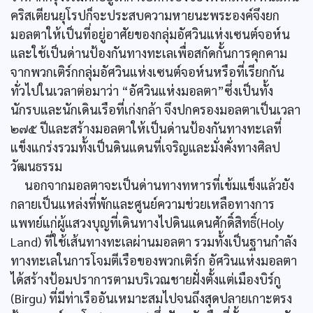
คริสเตียนยุโรปก็จะประสบความหายนะพระองค์จึงยก
มอลตาให้เป็นที่อยู่อาศัยของกลุ่มอัศวินแห่งเซนต์จอห์น
และใช้เป็นด่านป้องกันทางทะเลเพื่อสกัดกั้นการคุกคาม
จากพวกเติร์กกลุ่มอัศวินแห่งเซนต์จอห์นหรือที่เรียกกัน
ทั่วไปในเวลาต่อมาว่า “อัศวินแห่งมอลตา”ซึ่งเป็นทั้ง
นักรบและนักเดินเรือที่เก่งกล้า จึงปกครองมอลตาเป็นเวลา
๒๗๕ ปีและสร้างมอลตาให้เป็นด่านป้องกันทางทะเลที่
แข็งแกร่งรวมทั้งเป็นดินแดนที่เจริญและมั่งคั่งทางศิลป
วัฒนธรรม
นอกจากมอลตาจะเป็นด่านทางทหารที่เข้มแข็งแล้วยัง
กลายเป็นแหล่งที่พักและศูนย์ความช่วยเหลือทางการ
แพทย์แก่ผู้แสวงบุญที่เดินทางไปดินแดนศักดิ์สิทธิ์(Holy
Land) ที่ใช้เส้นทางทะเลผ่านมอลตา รวมทั้งเป็นฐานกำลัง
ทางทะเลในการโจมตีเรือของพวกเติร์ก อัศวินแห่งมอลตา
ได้สร้างป้อมปราการตามบริเวณชายฝั่งตั้งแต่เมืองบิร์กู
(Birgu) ที่มีท่าเรืออันเหมาะสมไปจนถึงสุดปลายเกาะตรง