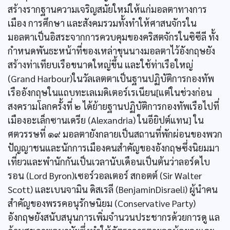
สร้างรากฐานความเจริญสมัยใหม่ให้แก่มอลตาทางการ
เมือง การศึกษา และสังคมรวมทั้งทำให้ศาสนจักรใน
มอลตาเป็นอิสระจากการควบคุมของคริสตจักรในซิซีลี ทั้ง
กำหนดพันธะหน้าที่ของเหล่าขุนนางมอลตาไว้อังกฤษยัง
สร้างท่าเทียบเรือขนาดใหญ่ขึ้น และใช้ท่าเรือใหญ่
(Grand Harbour)ในวัลเลตตาเป็นฐานปฏิบัติการกองทัพ
เรืออังกฤษในแถบทะเลเมดิเตอร์เรเนียน[แต่ในช่วงก่อน
สงครามโลกครั้งที่ ๒ ได้ย้ายฐานปฏิบัติการกองทัพเรือไปที่
เมืองอะเล็กซานเดรีย (Alexandria) ในอียิปต์แทน] ใน
ศตวรรษที่ ๑๙ มอลตายังกลายเป็นสถานที่พักผ่อนของพวก
ปัญญาชนและนักการเมืองคนสำคัญของอังกฤษซึ่งนิยมมา
เที่ยวและพำนักกันเป็นเวลานับเดือนเป็นต้นว่าลอร์ดไบ
รอน (Lord Byron)เซอร์วอลเตอร์ สกอตต์ (Sir Walter
Scott) และเบนจามิน ดิสเรลี (BenjaminDisraeli) ผู้นำคน
สำคัญของพรรคอนุรักษนิยม (Conservative Party)
อังกฤษยังสนับสนุนการเพิ่มจำนวนประชากรด้วยการดู แล