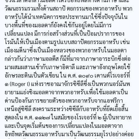
วัฒนธรรมรวมทั้งด้านสถาปั ตยกรรมของพวกอาหรับ พวก
อาหรับได้นำเทคนิคการชลประทานมาใช้ซึ่งปัจจุบันใน
บางพื้นที่ของมอลตาก็ยังคงใช้กันอยู่โดยไม่มีการ
เปลี่ยนแปลง มีการก่อสร้างส่วนที่เป็นป้อมปราการของ
โรมันให้เป็นเมืองตามรูปแบบสถาปัตยกรรมอาหรับ เช่น
เมืองมดีนาซึ่งเป็นเมืองหลวงของพวกอาหรับในมอลตา
กล่าวกันว่าภาษามอลตีส ก็มีที่มาจากภาษาอาระบิกซึ่งต่อ
มาผสมผสานเข้ากับภาษาอิตาลี และภาษาอังกฤษโดยใช้
อักษรละตินเป็นตัวเขียน ใน ค.ศ. ๑๐๙๐ เคานต์โรเจอร์ที่
๑ (Roger I) แห่งราชอาณาจักรซิซีลีซึ่งเป็นพวกนอร์มันพ
ยายามแย่งชิงมอลตาจากพวกอาหรับเพื่อใช้มอลตาเป็น
ด่านป้องกันการขยายตัวของพวกอาหรับจากแอฟริกา
เหนือสู่ซิซีลี สงครามระหว่างซิซีลีกับอาหรับที่ยึดเยื้อสิ้น
สุดลงใน ค.ศ. ๑๑๒๗ ในสมัยของโรเจอร์ที่ ๒ ผู้เป็นทายาท
และเป็นจุดเริ่มต้นของการเปลี่ยนแปลงในมอลตาจาก
อิทธิพลวัฒนธรรมอาหรับมาเป็นวัฒนธรรมยุโรปอย่างค่อย