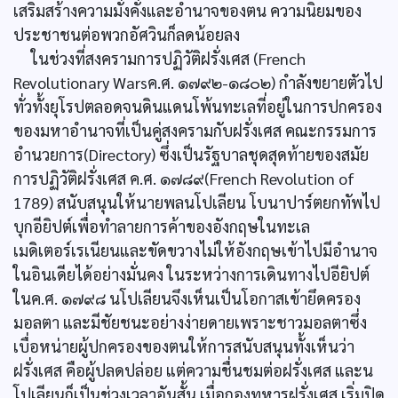
เสริมสร้างความมั่งคั่งและอำนาจของตน ความนิยมของ
ประชาชนต่อพวกอัศวินก็ลดน้อยลง
ในช่วงที่สงครามการปฏิวัติฝรั่งเศส (French
Revolutionary Warsค.ศ. ๑๗๙๒-๑๘๐๒) กำลังขยายตัวไป
ทั่วทั้งยุโรปตลอดจนดินแดนโพ้นทะเลที่อยู่ในการปกครอง
ของมหาอำนาจที่เป็นคู่สงครามกับฝรั่งเศส คณะกรรมการ
อำนวยการ(Directory) ซึ่งเป็นรัฐบาลชุดสุดท้ายของสมัย
การปฏิวัติฝรั่งเศส ค.ศ. ๑๗๘๙(French Revolution of
1789) สนับสนุนให้นายพลนโปเลียน โบนาปาร์ตยกทัพไป
บุกอียิปต์เพื่อทำลายการค้าของอังกฤษในทะเล
เมดิเตอร์เรเนียนและขัดขวางไม่ให้อังกฤษเข้าไปมีอำนาจ
ในอินเดียได้อย่างมั่นคง ในระหว่างการเดินทางไปอียิปต์
ในค.ศ. ๑๗๙๘ นโปเลียนจึงเห็นเป็นโอกาสเข้ายึดครอง
มอลตา และมีชัยชนะอย่างง่ายดายเพราะชาวมอลตาซึ่ง
เบื่อหน่ายผู้ปกครองของตนให้การสนับสนุนทั้งเห็นว่า
ฝรั่งเศส คือผู้ปลดปล่อย แต่ความชื่นชมต่อฝรั่งเศส และน
โปเลียนก็เป็นช่วงเวลาอันสั้น เมื่อกองทหารฝรั่งเศส เริ่มปิด