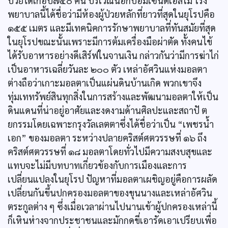
ป่วยได้เกือบ๗๕๐ คน บริเวณนอกป้อมเซนต์เอลโม โรง
พยาบาลนี้ได้ชื่อว่ามีห้องผู้ป่วยหลักที่ยาวที่สุดในยุโรปคือ
๑๕๕ เมตร และมีเทคนิคการรักษาพยาบาลที่ทันสมัยที่สุด
ในยุโรปขณะนั้นเพราะมีการต้มเครื่องมือผ่าตัด ทั้งคนไข้
ได้รับอาหารอย่างดีเสิร์ฟในจานเงิน กล่าวกันว่ามีการฆ่าไก่
เป็นอาหารเฉลี่ยวันละ ๒๐๐ ตัว เหล่าอัศวินแห่งมอลตา
ต่างถือว่าเกาะมอลตาเป็นแผ่นดินบ้านเกิด พวกเขาจึง
ทุ่มเททรัพย์สินทุกสิ่งในการสร้างและพัฒนามอลตาให้เป็น
ดินแดนที่น่าอยู่อาศัยและงดงามด้านศิลปะและสถาปั ต
ยกรรมโดยเฉพาะกรุงวัลเลตตาซึ่งได้ชื่อว่าเป็น “เพชรน้ำ
เอก” ของมอลตา ระหว่างปลายคริสต์ศตวรรษที่ ๑๖ ถึง
คริสต์ศตวรรษที่ ๑๘ มอลตาโดยทั่วไปมีความสงบสุขและ
แทบจะไม่มีบทบาทเกี่ยวข้องกับการเมืองและการ
เปลี่ยนแปลงในยุโรป ปัญหาที่มอลตาเผชิญอยู่คือการผลัด
เปลี่ยนกันขึ้นปกครองมอลตาของขุนนางและเหล่าอัศวิน
ตระกูลต่าง ๆ ซึ่งเมื่อเวลาผ่านไปนานเข้าผู้ปกครองเหล่านี้
ก็เหินห่างจากประชาชนและมักกดขี่เอารัดเอาเปรียบเพื่อ