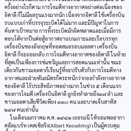
ครั้งอย่างไรก็ตาม การโจมตีทางอากาศอย่างต่อเนื่องของ
อิตาลี ก็ไม่มีผลรุนแรงมากนัก เนื่องจากอิตาลี ใช้เครื่องบิน
รบแบบเก่าที่บรรจุระเบิดได้ไม่มาก และมีปัญหาในการ
ค้นหาเป้าหมาย การทิ้งระเบิดมักผิดพลาดและเมื่อมีการ
ตอบโต้จากปืนต่อสู้อากาศยานบนเกาะและเรือบรรทุก
เครื่องบินของอังกฤษที่ทอดสมอรอบมอลตา เครื่องบิน
อิตาลี ก็จะถอยกลับ การโจมตีทางอากาศของอิตาลี ในท้าย
ที่สุดเป็นเพียงการข่มขวัญและการสอดแนมเท่านั้น ขณะ
เดียวกันชาวมอลตาก็เรียนรู้ที่จะปรับตัวกับการโจมตีทาง
อากาศและฝ่ายพันธมิตรก็ตระหนักว่ากองกำลังทางอากาศ
ของอิตาลี ไร้ประสิทธิภาพอย่างมาก ในช่วง ๕ เดือนแรก
ของการโจมตี เครื่องบินอิตาลี ถูกยิงทำลายถึง๓๗ ลำ และ
ชาวมอลตาเสียชีวิตเพียง ๓๓๐ คน และบาดเจ็บสาหัส
๒๙๗ คนเท่านั้น
ในเดือนมกราคม ค.ศ. ๑๙๔๑ เยอรมนี ให้จอมพลอากา
ศอัลแบร์ท เคสเซิลริง(Albert Kesselring) เป็นผู้ควบคุม