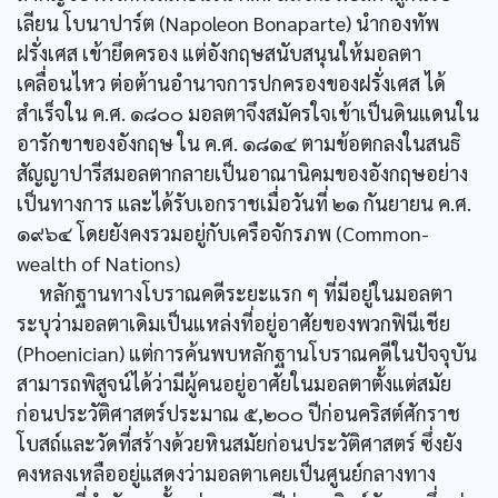
เลียน โบนาปาร์ต (Napoleon Bonaparte) นำกองทัพ
ฝรั่งเศส เข้ายึดครอง แต่อังกฤษสนับสนุนให้มอลตา
เคลื่อนไหว ต่อต้านอำนาจการปกครองของฝรั่งเศส ได้
สำเร็จใน ค.ศ. ๑๘๐๐ มอลตาจึงสมัครใจเข้าเป็นดินแดนใน
อารักขาของอังกฤษ ใน ค.ศ. ๑๘๑๔ ตามข้อตกลงในสนธิ
สัญญาปารีสมอลตากลายเป็นอาณานิคมของอังกฤษอย่าง
เป็นทางการ และได้รับเอกราชเมื่อวันที่ ๒๑ กันยายน ค.ศ.
๑๙๖๔ โดยยังคงรวมอยู่กับเครือจักรภพ (Common-
wealth of Nations)
หลักฐานทางโบราณคดีระยะแรก ๆ ที่มีอยู่ในมอลตา
ระบุว่ามอลตาเดิมเป็นแหล่งที่อยู่อาศัยของพวกฟินีเชีย
(Phoenician) แต่การค้นพบหลักฐานโบราณคดีในปัจจุบัน
สามารถพิสูจน์ได้ว่ามีผู้คนอยู่อาศัยในมอลตาตั้งแต่สมัย
ก่อนประวัติศาสตร์ประมาณ ๕,๒๐๐ ปีก่อนคริสต์ศักราช
โบสถ์และวัดที่สร้างด้วยหินสมัยก่อนประวัติศาสตร์ ซึ่งยัง
คงหลงเหลืออยู่แสดงว่ามอลตาเคยเป็นศูนย์กลางทาง