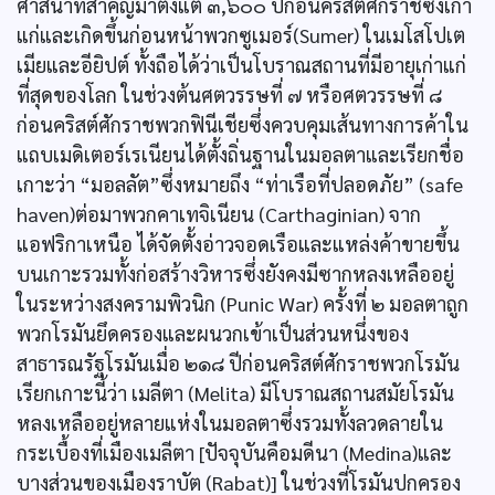
ศาสนาที่สำคัญมาตั้งแต่ ๓,๖๐๐ ปีก่อนคริสต์ศักราชซึ่งเก่า
แก่และเกิดขึ้นก่อนหน้าพวกซูเมอร์(Sumer) ในเมโสโปเต
เมียและอียิปต์ ทั้งถือได้ว่าเป็นโบราณสถานที่มีอายุเก่าแก่
ที่สุดของโลก ในช่วงต้นศตวรรษที่ ๗ หรือศตวรรษที่ ๘
ก่อนคริสต์ศักราชพวกฟินีเชียซึ่งควบคุมเส้นทางการค้าใน
แถบเมดิเตอร์เรเนียนได้ตั้งถิ่นฐานในมอลตาและเรียกชื่อ
เกาะว่า “มอลลัต”ซึ่งหมายถึง “ท่าเรือที่ปลอดภัย” (safe
haven)ต่อมาพวกคาเทจิเนียน (Carthaginian) จาก
แอฟริกาเหนือ ได้จัดตั้งอ่าวจอดเรือและแหล่งค้าขายขึ้น
บนเกาะรวมทั้งก่อสร้างวิหารซึ่งยังคงมีซากหลงเหลืออยู่
ในระหว่างสงครามพิวนิก (Punic War) ครั้งที่ ๒ มอลตาถูก
พวกโรมันยึดครองและผนวกเข้าเป็นส่วนหนึ่งของ
สาธารณรัฐโรมันเมื่อ ๒๑๘ ปีก่อนคริสต์ศักราชพวกโรมัน
เรียกเกาะนี้ว่า เมลีตา (Melita) มีโบราณสถานสมัยโรมัน
หลงเหลืออยู่หลายแห่งในมอลตาซึ่งรวมทั้งลวดลายใน
กระเบื้องที่เมืองเมลีตา [ปัจจุบันคือมดีนา (Medina)และ
บางส่วนของเมืองราบัต (Rabat)] ในช่วงที่โรมันปกครอง