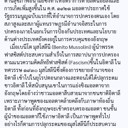
ด้านสุขภาพอนามัยซึ่งทำให้อัตราการตายลดน้อยลงและ
การเกิดเพิ่มสูงขึ้นใน ค.ศ. ๑๙๒๑ มอลตาประกาศใช้
รัฐธรรมนูญฉบับแรกที่ให้อำนาจการปกครองตนเอง โดย
สภาสูงและสภาผู้แทนราษฎรมีอำนาจอิสระในการ
ปกครองภายในยกเว้นการป้องกันประเทศและนโยบาย
ด้านต่างประเทศยังคงอยู่ในการควบคุมของอังกฤษ
เมื่อเบนีโต มุสโสลีนี (Benito Mussolini) ผู้นำพรรค
ฟาสซิสต์ประสบความสำเร็จในการสถาปนาการปกครอง
ตามแนวความคิดลัทธิฟาสซิสต์ (Fascism)ขึ้นในอิตาลี ใน
ทศวรรษ ๑๙๓๐ มุสโสลีนีซึ่งต้องการขยายอำนาจของ
อิตาลี เข้าไปในยุโรปตอนกลางและตอนใต้ได้ปลุกระดม
ชาวอิตาลี ให้สนับสนุนเขาในการแย่งชิงมอลตาจาก
อังกฤษโดยอ้างว่าชาวมอลตาสืบสายมาจากชนชาติอิตาลี
เพราะภาษาพูดของมอลตาคล้ายคลึงกับภาษาท้องถิ่น
อิตาลี ทั้งก่อนที่อังกฤษจะเข้าครอบครองมอลตา ชนชั้น
ผู้นำของมอลตาก็ใช้ภาษาอิตาลี เป็นภาษาพูดทั่วไป
อย่างไรก็ตามการปลุกระดมของมุสโสลีนีก็ประสบความ