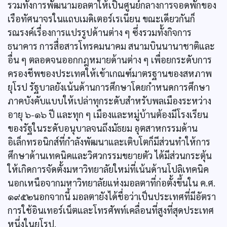
รวมทั้งการพัฒนามอลตาให้เป็นศูนย์กลางการจอดพักของ
เรือทัศนาจรในแถบเมดิเตอร์เรเนียน ขณะเดียวกันก็
รณรงค์เรื่องการแปรรูปด้านต่าง ๆ ซึ่งรวมทั้งกิจการ
ธนาคาร การสื่อสารโทรคมนาคม สนามบินนานาชาติและ
อื่น ๆ ตลอดจนออกกฎหมายด้านต่าง ๆ เพื่อยกระดับการ
ครองชีพของประเทศให้เข้าเกณฑ์มาตรฐานของสหภาพ
ยุโรป รัฐบาลยังเน้นด้านการศึกษาโดยกำหนดการศึกษา
ภาคบังคับแบบให้เปล่าทุกระดับสำหรับพลเมืองระหว่าง
อายุ ๖-๑๖ ปี และทุก ๆ เมืองและหมู่บ้านต้องมีโรงเรียน
ของรัฐในระดับอนุบาลจนถึงมัธยม อุตสาหกรรมด้าน
อิเล็กทรอนิกส์ที่กำลังพัฒนาและเติบโตก็มีส่วนทำให้การ
ศึกษาด้านเทคนิคและวิศวกรรมขยายตัว ได้มีส่วนกระตุ้น
ให้เกิดการจัดตั้งมหาวิทยาลัยใหม่ที่เน้นด้านโปลิเทคนิค
นอกเหนือจากมหาวิทยาลัยแห่งมอลตาที่ก่อตั้งขึ้นใน ค.ศ.
๑๙๕๒นอกจากนี้ มอลตายังได้ชื่อว่าเป็นประเทศที่มีอัตรา
การใช้อินเทอร์เน็ตและโทรศัพท์เคลื่อนที่สูงที่สุดประเทศ
หนึ่งในยุโรป.