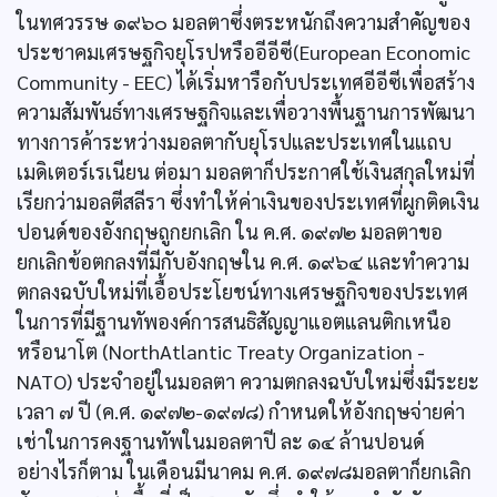
ในทศวรรษ ๑๙๖๐ มอลตาซึ่งตระหนักถึงความสำคัญของ
ประชาคมเศรษฐกิจยุโรปหรืออีอีซี(European Economic
Community - EEC) ได้เริ่มหารือกับประเทศอีอีซีเพื่อสร้าง
ความสัมพันธ์ทางเศรษฐกิจและเพื่อวางพื้นฐานการพัฒนา
ทางการค้าระหว่างมอลตากับยุโรปและประเทศในแถบ
เมดิเตอร์เรเนียน ต่อมา มอลตาก็ประกาศใช้เงินสกุลใหม่ที่
เรียกว่ามอลตีสลีรา ซึ่งทำให้ค่าเงินของประเทศที่ผูกติดเงิน
ปอนด์ของอังกฤษถูกยกเลิก ใน ค.ศ. ๑๙๗๒ มอลตาขอ
ยกเลิกข้อตกลงที่มีกับอังกฤษใน ค.ศ. ๑๙๖๔ และทำความ
ตกลงฉบับใหม่ที่เอื้อประโยชน์ทางเศรษฐกิจของประเทศ
ในการที่มีฐานทัพองค์การสนธิสัญญาแอตแลนติกเหนือ
หรือนาโต (NorthAtlantic Treaty Organization -
NATO) ประจำอยู่ในมอลตา ความตกลงฉบับใหม่ซึ่งมีระยะ
เวลา ๗ ปี (ค.ศ. ๑๙๗๒-๑๙๗๘) กำหนดให้อังกฤษจ่ายค่า
เช่าในการคงฐานทัพในมอลตาปี ละ ๑๔ ล้านปอนด์
อย่างไรก็ตาม ในเดือนมีนาคม ค.ศ. ๑๙๗๘มอลตาก็ยกเลิก