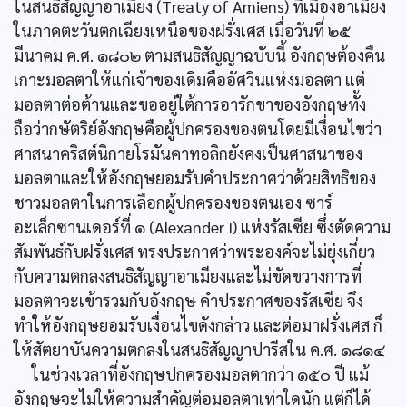
ในสนธิสัญญาอาเมียง (Treaty of Amiens) ที่เมืองอาเมียง
ในภาคตะวันตกเฉียงเหนือของฝรั่งเศส เมื่อวันที่ ๒๕
มีนาคม ค.ศ. ๑๘๐๒ ตามสนธิสัญญาฉบับนี้ อังกฤษต้องคืน
เกาะมอลตาให้แก่เจ้าของเดิมคืออัศวินแห่งมอลตา แต่
มอลตาต่อต้านและขออยู่ใต้การอารักขาของอังกฤษทั้ง
ถือว่ากษัตริย์อังกฤษคือผู้ปกครองของตนโดยมีเงื่อนไขว่า
ศาสนาคริสต์นิกายโรมันคาทอลิกยังคงเป็นศาสนาของ
มอลตาและให้อังกฤษยอมรับคำประกาศว่าด้วยสิทธิของ
ชาวมอลตาในการเลือกผู้ปกครองของตนเอง ซาร์
อะเล็กซานเดอร์ที่ ๑ (Alexander I) แห่งรัสเซีย ซึ่งตัดความ
สัมพันธ์กับฝรั่งเศส ทรงประกาศว่าพระองค์จะไม่ยุ่งเกี่ยว
กับความตกลงสนธิสัญญาอาเมียงและไม่ขัดขวางการที่
มอลตาจะเข้ารวมกับอังกฤษ คำประกาศของรัสเซีย จึง
ทำให้อังกฤษยอมรับเงื่อนไขดังกล่าว และต่อมาฝรั่งเศส ก็
ให้สัตยาบันความตกลงในสนธิสัญญาปารีสใน ค.ศ. ๑๘๑๔
ในช่วงเวลาที่อังกฤษปกครองมอลตากว่า ๑๕๐ ปี แม้
อังกฤษจะไม่ให้ความสำคัญต่อมอลตาเท่าใดนัก แต่ก็ได้