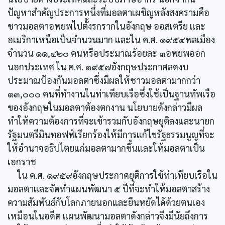
ปัญหาสำคัญประการหนึ่งที่มอลตาเผชิญหลังสงครามคือ
ชาวมอลตาอพยพไปตั้งรกรากในอังกฤษ ออสเตรีย และ
อเมริกาเหนือเป็นจำนวนมาก และใน ค.ศ. ๑๙๕๔พลเมือง
จำนวน ๑๑,๔๒๐ คนหรือประมาณร้อยละ ๓อพยพออก
นอกประเทศ ใน ค.ศ. ๑๙๕๗อังกฤษประกาศลดงบ
ประมาณป้องกันมอลตาซึ่งมีผลให้ชาวมอลตามากกว่า
๑๓,๐๐๐ คนที่ทำงานในท่าเทียบเรือซึ่งใช้เป็นฐานทัพเรือ
ของอังกฤษในมอลตาต้องตกงาน นโยบายดังกล่าวมีผล
ทำให้ความต้องการที่จะเข้ารวมกับอังกฤษยุติลงและนายก
รัฐมนตรีมินทอฟฟ์เรียกร้องให้มีการแก้ไขรัฐธรรมนูญที่จะ
ให้อำนาจอธิปไตยแก่มอลตามากขึ้นและให้มอลตาเป็น
เอกราช
ใน ค.ศ. ๑๙๕๙อังกฤษประกาศยุติการใช้ท่าเทียบเรือใน
มอลตาและจัดทำแผนพัฒนา ๕ ปีที่จะทำให้มอลตาสร้าง
ความสัมพันธ์กับโลกภายนอกและยืนหยัดได้ด้วยตนเอง
เหมือนในอดีต แผนพัฒนามอลตาดังกล่าวจึงมีนัยถึงการ