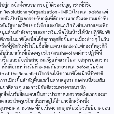
่การจัดตั้งขบวนการปฏิวัติของปัญญาชนที่มีชื่อ
an RevolutionaryOrganization - IMRO) ใน ค.ศ. ๑๘๙๓ แต่
ตัวเป็นรัฐเอกราชกับกลุ่มที่ต้องการแยกตัวและรวมเข้ากับ
วกันรัฐบาลกรีซ เซอร์เบีย และบัลแกเรีย ก็เข้าแทรกแซงเพื่อ
ด้านกำลังอาวุธและการเงินเพื่อโน้มน้าวให้นักปฏิวัติมาซิ
ิภายในมาซิโดเนียได้ก่อการลุกฮือขึ้นตามเมืองต่าง ๆ ในวัน
อที่รู้จักกันทั่วไปในชื่ออิิลนเดน (Ilinden)แต่กองทัพตุรกีก็
ยกเว้นที่เมืองครู เชโว (Krushevo) องค์การปฏิวัติที่
เชโวขึ้น และนับเป็นสาธารณรัฐแห่งแรกในคาบสมุทรบอลข่าน
เท่านั้นคือระหว่างวันที่ ๒-๑๓ กันยายน ค.ศ. ๑๙๐๓ ในช่วง
of the Republic) เรียกร้องให้ชาวมาซิโดเนียที่รักชาติ
ารการเมืองชิ้นสำคัญชิ้นแรกในคาบสมุทรบอลข่านที่ส่งเสริม
ชาติต่าง ๆ และการมีขันติธรรมทางศาสนา นัก
ารลุกฮือในวันอิิลนเดนเป็นการประกาศเอกราชครั้งแรกของมา
าด และนำครูเชโวกลับมาอยู่ใต้อำนาจอีกครั้งหนึ่ง
ุลาคมค.ศ. ๑๙๑๒ ที่สืบเนื่องจากกลุ่มพันธมิตรสันนิบาตบอล