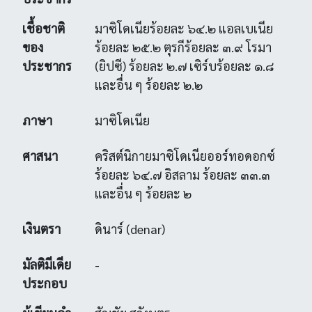
เชื้อชาติ
มาซิโดเนียร้อยละ ๖๔.๒ แอลเบเนีย
ของ
ร้อยละ ๒๕.๒ ตุรกีร้อยละ ๓.๙ โรมา
ประชากร
(ยิปซี) ร้อยละ ๒.๗ เซิร์บร้อยละ ๑.๘
และอื่น ๆ ร้อยละ ๒.๒
ภาษา
มาซิโดเนีย
ศาสนา
คริสต์นิกายมาซิโดเนียออร์ทอดอกซ์
ร้อยละ ๖๔.๗ อิสลาม ร้อยละ ๓๓.๓
และอื่น ๆ ร้อยละ ๒
เงินตรา
ดินาร์ (denar)
มัลติมีเดีย
-
ประกอบ