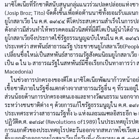
มาซิโดเนียที่รักชาติสนับสนุนกลุ่มแนวร่วมปลดปล่อยแห่งชาต
(Josip Broz; Tito) จัดตั้งขึ้นเพื่อต่อต้านนาซีทั้งยอมรับแ
ยูโกสลาเวีย ใน ค.ศ. ๑๙๔๔ ตีโตประสบความสำเร็จในการป
ดังกล่าวมีส่วนทำให้พรรคคอมมิวนิสต์ที่มีตีโตเป็นผู้นำไ
ยูโกสลาเวียจึงประกาศใช้รัฐธรรมนูญฉบับใหม่ใน ค.ศ. ๑๙๔
ประเทศว่า สหพันธ์สาธารณรัฐ ประชาชนยูโกสลาเวีย(People
เปลี่ยนชื่อใหม่เป็นสหพันธ์สาธารณรัฐสังคมนิยมยูโกสลาเวีย 
เป็น ๑ ใน ๖ สาธารณรัฐในสหพันธ์มีชื่อเรียกเป็นทางการว่
Macedonia)
ในช่วงการปกครองของตีโต มาซิโดเนียพัฒนาก้าวหน้าอย่า
เชื้อชาติภายในรัฐซึ่งแตกต่างจากสาธารณรัฐอื่น ๆ ที่รวมอยู
ส่วนน้อยด้านการปกครองตนเองและทางวัฒนธรรม นอกจากนี้
ระหว่างชนชาติต่าง ๆ ด้วยการแก้ไขรัฐธรรมนูญใน ค.ศ. ๑๙
ประเทศระหว่างสาธารณรัฐทั้ง ๖ แห่งและมณฑลอิสระอีก ๒ แห
ปฏิวัติค.ศ. ๑๙๘๙ (Revolutions of1989) ในประเทศยุโรป
การแยกตัวของประเทศยุโรปตะวันออกจากสหภาพโซเวียต มาซิโ
ขึ้นแยกตัวออกจากยูโกสลาเวียเมื่อวันที่๘ กันยายน ค.ศ. ๑๙