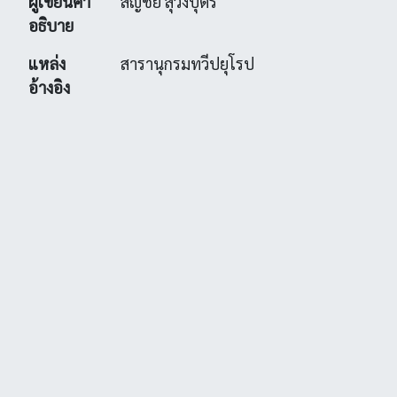
ผู้เขียนคำ
สัญชัย สุวังบุตร
อธิบาย
แหล่ง
สารานุกรมทวีปยุโรป
อ้างอิง