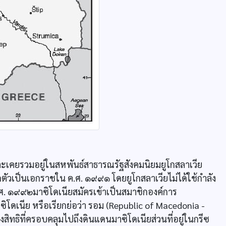
เคยรวมอยู่ในสหพันธ์สาธารณรัฐสังคมนิยมยูโกสลาเวีย
ตัวเป็นเอกราชใน ค.ศ. ๑๙๙๑ โดยยูโกสลาเวียไม่ได้ใช้กำลัง
ศ. ๑๙๙๒มาซิโดเนียสมัครเข้าเป็นสมาชิกองค์การ
ิโดเนีย หรือเรียกย่อว่า รอม (Republic of Macedonia -
้างสิทธิที่ครอบคลุมไปถึงดินแดนมาซิโดเนียส่วนที่อยู่ในกรีซ