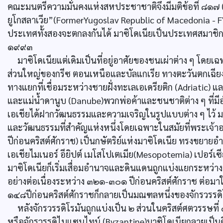
คณะมนตรีความมั่นคงแห่งสหประชาชาติจึงมีมติข้อที่ ๘๑๗ (
ยูโกสลาเวีย”(FormerYugoslav Republic of Macedonia -
ประเทศทั้งสองจะตกลงกันได้ มาซิโดเนียเป็นประเทศสมาชิกส
๑๙๙๓
มาซิโดเนียแต่เดิมเป็นที่อยู่อาศัยของชนเผ่าต่าง ๆ โดย
ส่วนใหญ่ของกรีซ ตอนเหนือและบัลแกเรีย ทางตะวันตกเฉียงใ
ทางแยกที่เชื่อมระหว่างชายฝั่งทะเลเอเดรียติก (Adriatic)
และแม่น้ำดานูบ (Danube)พวกพ่อค้าและชนชาติต่าง ๆ ที่มี
เอเชียได้ฝากวัฒนธรรมและความเจริญในรูปแบบต่าง ๆ ไว้ มา
และวัฒนธรรมที่สำคัญแห่งหนึ่งโดยเฉพาะในสมัยที่พระเจ
ปีก่อนคริสต์ศักราช) เป็นกษัตริย์แห่งมาซิโดเนีย ทรงขย
เอเชียไมเนอร์ อียิปต์ เมโสโปเตเมีย(Mesopotemia) เปอร์เ
มาซิโดเนียก็เริ่มเสื่อมอำนาจและดินแดนถูกแบ่งแยกระหว่าง
อย่างต่อเนื่องระหว่าง ๓๒๑-๓๐๑ ปีก่อนคริสต์ศักราช ต่อมา
๑๔๘ปีก่อนคริสต์ศักราชก็กลายเป็นมณฑลหนึ่งของจักรวรรดิ
หลังจักรวรรดิโรมันถูกแบ่งเป็น ๒ ส่วนในคริสต์ศตวรรษที่
หรือจักรวรรดิไบแซนไทน์ (Byzantine)มาซิโดเนียกลายเป็น