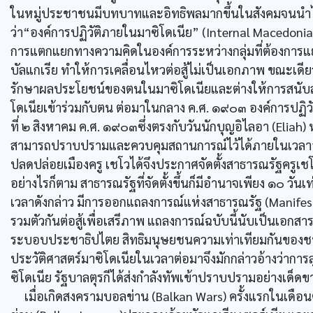
ในหมู่ประชาชนมีบทบาทและอิทธิพลมากขึ้นในสังคมจนนำไปสู
ว่า“องค์การปฏิวัติภายในมาซิโดเนีย” (Internal Macedoni
การแตกแยกทางความคิดในองค์การระหว่างกลุ่มที่ต้องการแยก
บัลแกเรีย ทำให้การเคลื่อนไหวต่อสู้ไม่เป็นเอกภาพ ขณะเดีย
รักษาผลประโยชน์ของตนในมาซิโดเนียและต่างให้การสนับสนุน
โดเนียเข้าร่วมกับตน ต่อมาในกลาง ค.ศ. ๑๙๐๓ องค์การปฏิวัต
ที่ ๒ สิงหาคม ค.ศ. ๑๙๐๓ซึ่งตรงกับวันนักบุญอิไลอา (Eliah) หรื
สามารถปราบปรามและควบคุมสถานการณ์ไว้ได้ภายในเวลาอันสั้น
ปลดปล่อยเมืองครู เชโวได้จึงประกาศจัดตั้งสาธารณรัฐครู
อย่างไรก็ตาม สาธารณรัฐที่จัดตั้งขึ้นก็มีอำนาจเพียง ๑๐ วัน
เวลาดังกล่าว มีการออกแถลงการณ์แห่งสาธารณรัฐ (Manifesto 
รวมตัวกันต่อสู้เพื่อเสรีภาพ แถลงการณ์ฉบับนี้นับเป็นเอกส
ระบอบประชาธิปไตย สิทธิมนุษยชนความเท่าเทียมกันของชน
ประวัติศาสตร์มาซิโดเนียในเวลาต่อมาจึงมักกล่าวอ้างว่าก
ซิโดเนีย รัฐบาลตุรกีได้ส่งกำลังทัพเข้าปราบปรามอย่างเด็ดข
เมื่อเกิดสงครามบอลข่าน (Balkan Wars) ครั้งแรกในเดือนต