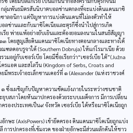
รีซ โดยมีบัลแกเรีย เป็นแกนนำก่อสงครามกับตุรกีจนมี
ลุ่มพันธมิตรสันนิบาตบอลข่านตกลงที่จะแบ่งดินแดนมาซิ
งซาลอนิกา แต่ปัญหาการแบ่งดินแดนที่ไม่ลงตัวทำให้
อลข่านและกับมาซิโดเนียและตุรกีซึ่งนำไปสู่การเกิด
แกเรีย พ่ายแพ้อย่างยับเยินและต้องยอมลงนามในสนธิสัญญา
 ๑๙๑๓ โดยสูญเสียดินแดนมาซิโดเนียทางตอนกลางและทางใต้
ณฑลดอบรูจาใต้ (Southern Dobruja) ให้แก่โรมาเนีย ด้วย
งรวมอยู่กับเซอร์เบีย โดยมีชื่อเรียกว่า“เซอร์เบีย ใต้”(Južna
์บโครแอต และสโลวีน (Kingdom of Serbs, Croats and
๙ โดยมีพระเจ้าอะเล็กซานเดอร์ที่ ๑ (Alexander I)แห่งราชวงศ์
 ๑ ซึ่งเผชิญกับปัญหาความขัดแย้งภายในระหว่างชนชาติ
ะยุบสภาโดยหันมาปกครองด้วยระบบเผด็จการ มีการเปลี่ยน
ครองประเทศเป็น๙ จังหวัด เซอร์เบีย ใต้หรือมาซิโดเนียถูก
มอักษะ (AxisPowers) เข้ายึดครอง ดินแดนมาซิโดเนียถูกแบ่ง
าลี การปกครองที่เข้มงวด ของฝ่ายอักษะมีส่วนผลักดันให้ชาว