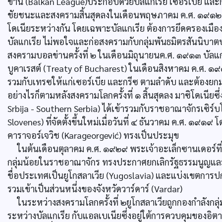
ข่าน (Balkan League)ประกอบด้วยบัลแกเรีย เซอร์เบีย และก
ชัยชนะและสงครามสิ้นสุดลงในเดือนพฤษภาคม ค.ศ. ๑๙๑๒ ก
โดเนียระหว่างกัน โดยเฉพาะบัลแกเรีย ต้องการยึดครองเมือ
บัลแกเรีย ไม่พอใจและก่อสงครามกับกลุ่มพันธมิตรสันนิบาตบ
สงครามบอลข่านครั้งที่ ๒ ในเดือนมิถุนายนค.ศ. ๑๙๑๓ บัล
บูคาเรสต์ (Treaty of Bucharest) ในเดือนสิงหาคม ค.ศ.
รวมกับเทรซให้แก่เซอร์เบีย และกรีซ ตามลำดับ และต้องยกม
อย่างไรก็ตามหลังสงครามโลกครั้งที่ ๑ สิ้นสุดลง มาซิโดเนียซึ่
Srbija - Southern Serbia) ได้เข้ารวมกับราชอาณาจักรเซิร
Slovenes) ที่จัดตั้งขึ้นใหม่เมื่อวันที่ ๔ ธันวาคม ค.ศ. ๑๙๑
คาราจอร์เจวิช (Karageorgević) ทรงเป็นประมุข
ในต้นเดือนตุลาคม ค.ศ. ๑๙๒๙ พระเจ้าอะเล็กซานเดอร์ที่
กลุ่มน้อยในราชอาณาจักร ทรงประกาศยกเลิกรัฐธรรมนูญแล
ชื่อประเทศเป็นยูโกสลาเวีย (Yugoslavia) และแบ่งเขตการปก
รวมเข้าเป็นส่วนหนึ่งของจังหวัดวาร์ดาร์ (Vardar)
ในระหว่างสงครามโลกครั้งที่ ๒ยูโกสลาเวียถูกกองกำลังกลุ่
ระหว่างบัลแกเรีย กับแอลเบเนียซึ่งอยู่ใต้การควบคุมของอิต