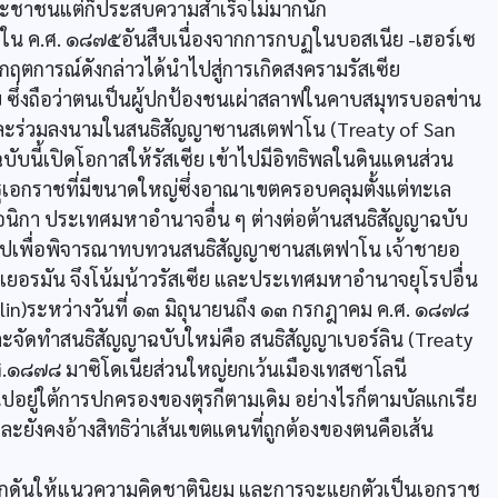
ประชาชนแต่ก็ประสบความสำเร็จไม่มากนัก
 ใน ค.ศ. ๑๘๗๕อันสืบเนื่องจากการกบฏในบอสเนีย -เฮอร์เซ
กฤตการณ์ดังกล่าวได้นำไปสู่การเกิดสงครามรัสเซีย
 ซึ่งถือว่าตนเป็นผู้ปกป้องชนเผ่าสลาฟในคาบสมุทรบอลข่าน
และร่วมลงนามในสนธิสัญญาซานสเตฟาโน (Treaty of San
ฉบับนี้เปิดโอกาสให้รัสเซีย เข้าไปมีอิทธิพลในดินแดนส่วน
ฐเอกราชที่มีขนาดใหญ่ซึ่งอาณาเขตครอบคลุมตั้งแต่ทะเล
อนิกา ประเทศมหาอำนาจอื่น ๆ ต่างต่อต้านสนธิสัญญาฉบับ
ุโรปเพื่อพิจารณาทบทวนสนธิสัญญาซานสเตฟาโน เจ้าชายอ
ยอรมัน จึงโน้มน้าวรัสเซีย และประเทศมหาอำนาจยุโรปอื่น
rlin)ระหว่างวันที่ ๑๓ มิถุนายนถึง ๑๓ กรกฎาคม ค.ศ. ๑๘๗๘
จัดทำสนธิสัญญาฉบับใหม่คือ สนธิสัญญาเบอร์ลิน (Treaty
ค.ศ.๑๘๗๘ มาซิโดเนียส่วนใหญ่ยกเว้นเมืองเทสซาโลนี
ไปอยู่ใต้การปกครองของตุรกีตามเดิม อย่างไรก็ตามบัลแกเรีย
ยังคงอ้างสิทธิว่าเส้นเขตแดนที่ถูกต้องของตนคือเส้น
ลักดันให้แนวความคิดชาตินิยม และการจะแยกตัวเป็นเอกราช