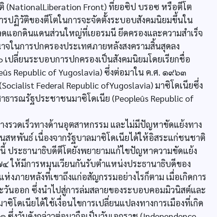
ิ (NationalLiberation Front) ที่ยอซิป บรอซ หรือตีโต
ผนการปฏิวัติของตีโตในการจะจัดตั้งระบอบสังคมนิยมขึ้นใน
ลดแอกดินแดนส่วนใหญ่ที่เยอรมนี ยึดครองและความสำเร็จ
ด้อำนาจในการปกครองประเทศภายหลังสงครามสิ้นสุดลง
๖ เปลี่ยนระบอบการปกครองเป็นสังคมนิยมโดยเรียกชื่อ
ûs Republic of Yugoslavia) ซึ่งต่อมาใน ค.ศ. ๑๙๖๓
(Socialist Federal Republic ofYugoslavia) มาซิโดเนียซึ่ง
า สาธารณรัฐประชาชนมาซิโดเนีย (Peopleûs Republic of
งรวดเร็วทางด้านอุตสาหกรรม และไม่มีปัญหาขัดแย้งทาง
่ในสหพันธ์ เนื่องจากรัฐบาลมาซิโดเนียได้ให้อิสระแก่ชนชาติ
 ประธานาธิบดีตีโตยังพยายามแก้ไขปัญหาความขัดแย้ง
๗๔ ให้มีการหมุนเวียนกันรับตำแหน่งประธานาธิบดีของ
่งภายหลังที่เขาถึงแก่อสัญกรรมอย่างไรก็ตาม เมื่อเกิดการ
ตะวันออก ซึ่งนำไปสู่การล่มสลายของระบอบคอมมิวนิสต์และ
ดเนียได้ใช้เงื่อนไขการเปลี่ยนแปลงทางการเมืองที่เกิด
๙๑ ซึ่งวันดังกล่าวต่อมาถือเป็นวันเอกราช (Independence