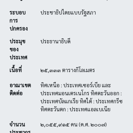
ระบอบ
ประชาธิปไตยแบบรัฐสภา
การ
ปกครอง
ประมุข
ประธานาธิบดี
ของ
ประเทศ
เนื้อที่
๒๕,๓๓๓ ตารางกิโลเมตร
อาณาเขต
ทิศเหนือ : ประเทศเซอร์เบีย และ
ติดต่อ
ประเทศมอนเตรเนโกร ทิศตะวันออก :
ประเทศบัลแกเรีย ทิศใต้ : ประเทศกรีซ
ทิศตะวันตก : ประเทศแอลเบเนีย
จำนวน
๒,๐๕๕,๙๑๕ คน (ค.ศ. ๒๐๐๗)
ประชากร