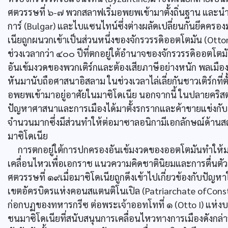
ศตวรรษที่ ๖-๗ พวกสลาฟเริ่มอพยพเข้ามาตั้งถิ่นฐาน และนำ
การ์ (Bulgar) และไบแซนไทน์ซึ่งต่างผลัดเปลี่ยนกันยึดครอ
เนียถูกผนวกเข้าเป็นส่วนหนึ่งของจักรวรรดิออตโตมัน (Ott
ช่วงเวลากว่า ๔๐๐ ปีที่ตกอยู่ใต้อำนาจของจักรวรรดิออตโตมัน
อันเข้มงวดของพวกเติร์กและต้องเสียภาษีอย่างหนัก พลเมือ
หันมานับถือศาสนาอิสลาม ในช่วงเวลาไล่เลี่ยกันชาวเติร์กที่ต
อพยพเข้ามาอยู่อาศัยในมาซิโดเนีย นอกจากนี้ ในปลายคริสต์
ปัญหาศาสนาและการเมืองได้มาตั้งรกรากและค้าขายแข่งกับพว
จำนวนมากซึ่งมีส่วนทำให้ต่อมาซาลอนิกามีเอกลักษณ์ด้านส
มาซิโดเนีย
การตกอยู่ใต้การปกครองอันเข้มงวดของออตโตมันทำให้มาซ
เคลื่อนไหวเพื่อเอกราช แนวความคิดชาตินิยมและการตื่นตัว
ศตวรรษที่ ๑๙เมื่อมาซิโดเนียถูกดึงเข้าไปเกี่ยวข้องกับปั
เขตอัครบิดรแห่งคอนสแตนติโนเปิล (Patriarchate ofConsta
ก่อกบฏของทหารกรีซ ต่อพระเจ้าออทโทที่ ๑ (Otto I) แห่ง
ชนมาซิโดเนียที่สนับสนุนการเคลื่อนไหวทางการเมืองดังก