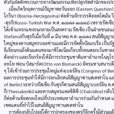
ตัวกันจัดตั้งขบวนการทางวัฒนธรรมเพื่อปลุกจิตสำนึกของ
เมื่อเกิดวิกฤตการณ์ปัญหาตะวันออก (Eastern Question)
โกวีนา (Bosnia-Herzegovina) ต่อต้านจักรวรรดิออตโตมัน วิ
-ตุรกี(Russo-Turkish War ค.ศ. ๑๘๗๗-๑๘๗๘) เพราะรัสเซีย
ได้เข้าแทรกแซงจนกลายเป็นสงคราม รัสเซีย เป็นฝ่ายชนะ
Stefano)กับตุรกีเมื่อวันที่ ๓ มีนาคม ค.ศ. ๑๘๗๘ สนธิสัญญา
ใหญ่ของคาบสมุทรบอลข่านและมีการจัดตั้งบัลแกเรีย เป็นรั
อีเจียนจนถึงดินแดนของมาซิโดเนียเกือบทั้งหมดยกเว้นซาล
ดังกล่าว และเรียกร้องให้มีการประชุมชาติมหาอำนาจในย
อทโท ฟอน บิสมาร์ค(Otto von Bismarck) อัครมหาเสนาบดีเ
ๆ ให้เข้าร่วมการประชุมใหญ่แห่งเบอร์ลิน (Congress of Be
ผลการประชุมทำให้มีการยกเลิกสนธิสัญญาซานสเตฟาโน และ
of Berlin) ระหว่างรัสเซีย กับตุรกีตามสนธิสัญญาเบอร์ลิน 
กี(Thessaloniki) และคาบสมุทรแคลซิดิซี (Chalcidice) กลับ
ก็ต่อต้านข้อตกลงใหม่ที่ประเทศมหาอำนาจร่วมกันกำหนด และ
เขตแดนที่ทำไว้ในสนธิสัญญาซานสเตฟาโน
การต้องกลับไปอยู่ใต้การปกครองของตุรกีอีกครั้งมีส่วนผ