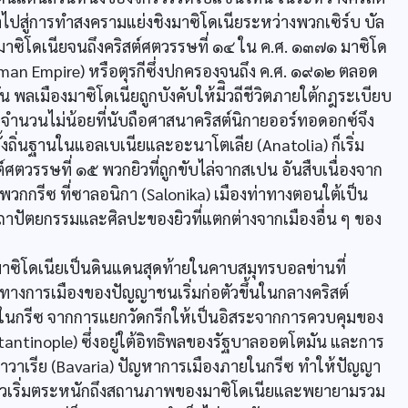
ไปสู่การทำสงครามแย่งชิงมาซิโดเนียระหว่างพวกเซิร์บ บัล
งมาซิโดเนียจนถึงคริสต์ศตวรรษที่ ๑๔ ใน ค.ศ. ๑๓๗๑ มาซิโด
oman Empire) หรือตุรกีซึ่งปกครองจนถึง ค.ศ. ๑๙๑๒ ตลอด
 พลเมืองมาซิโดเนียถูกบังคับให้มีิวถีชีวิตภายใต้กฎระเบียบ
งจำนวนไม่น้อยที่นับถือศาสนาคริสต์นิกายออร์ทอดอกซ์จึง
ั้งถิ่นฐานในแอลเบเนียและอะนาโตเลีย (Anatolia) ก็เริ่ม
ศตวรรษที่ ๑๕ พวกยิวที่ถูกขับไล่จากสเปน อันสืบเนื่องจาก
กกรีซ ที่ซาลอนิกา (Salonika) เมืองท่าทางตอนใต้เป็น
ถาปัตยกรรมและศิลปะของยิวที่แตกต่างจากเมืองอื่น ๆ ของ
ิโดเนียเป็นดินแดนสุดท้ายในคาบสมุทรบอลข่านที่
ทางการเมืองของปัญญาชนเริ่มก่อตัวขึ้นในกลางคริสต์
ญหาในกรีซ จากการแยกวัดกรีกให้เป็นอิสระจากการควบคุมของ
ntinople) ซึ่งอยู่ใต้อิทธิพลของรัฐบาลออตโตมัน และการ
บาวาเรีย (Bavaria) ปัญหาการเมืองภายในกรีซ ทำให้ปัญญา
ล่าวเริ่มตระหนักถึงสถานภาพของมาซิโดเนียและพยายามรวม