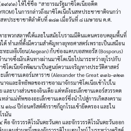
๑๙๙๓) ให้ใช้ชื่อ “สาธารณรัฐมาซิโดเนียอดีต
 FYROM) ในการกล่าวถึงมาซิโดเนียในสหประชาชาติจนกว่า
หประชาชาติลำดับที่ ๑๘๑ เมื่อวันที่ ๘ เมษายน ค.ศ.
เฉพาะพวกสลาฟใต้และในสมัยโบราณมีดินแดนครอบคลุมพื้นที่
ต้ ทำเลที่ตั้งมีความสำคัญทางยุทธศาสตร์เพราะเป็นเสมือน
 และทะเลอีเจียน(Aegean) กับช่องแคบบอสพอรัส (Bosporus)
อำนาจซึ่งมักเดินทางผ่านมาซิโดเนียไปมาระหว่างยุโรปกับ
ซิโดเนียจึงพัฒนาเป็นศูนย์ความเจริญทางประวัติศาสตร์
้าอะเล็กซานเดอร์มหาราช (Alexander the Great ๓๓๖-๓๒๓
ายอำนาจและอิทธิพลของราชอาณาจักรมาซิโดเนียเข้าไปใน
ซีย และบางส่วนของอินเดีย แต่หลังอะเล็กซานเดอร์สวรรคต
เหล่าแม่ทัพของอะเล็กซานเดอร์ซึ่งนำไปสู่การเกิดสงคราม
ใน ๑๖๘ ปีก่อนคริสต์ศักราชก็ถูกโรมเข้ายึดครอง และใน
โรมัน
 ๔ คือ จักรวรรดิโรมันตะวันตก และจักรวรรดิโรมันตะวันออก
ดินแดนส่วนหนึ่งของจักรวรรดิไบแซนไทน์ ในระหว่างคริสต์