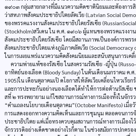
๑๙๐๓ กลุ่มสายกลางที่มีแนวความคิดชาตินิยมและต้องการสิ
ว่าสหภาพสังคมประชาธิปไตยลัตเวีย (Latvian Social Democrat
ของพรรคแรงงานสังคมประชาธิปไตยรัสเซีย (RussianSocial D
(Stockholm)สวีเดน ใน ค.ศ. ๑๙๐๖ ผู้แทนของพรรคแรงงาน
สังคมประชาธิปไตยรัสเซีย โดยมีสถานภาพเป็นองค์การพรรค
สังคมประชาธิปไตยแห่งภูมิภาคลัตเวีย (Social Democracy 
ในการเผยแพร่แนวความคิดสังคมนิยมและสนับสนุนการเคลื
ความพ่ายแพ้ของรัสเซีย ในสงครามรัสเซีย -ญี่ปุ่น (Rus
อาทิตย์นองเลือด (Bloody Sunday) ในต้นเดือนมกราคม ค.ศ. 
1905)ใน เดือนตุลาคมเปิ ดโอกาสให้ลัตเวียเคลี่อนไหวเรีย
และการปะทะกันอย่างนองเลือดได้ทำให้การต่อต้านรัสเซีย ขย
สที่ ๒ ทรงพยายาม แก้ไขสถานการณ์ทางการเมืองทั้งในจัก
“คำแถลงนโยบายเดือนตุลาคม”(October Manifesto) เมื่อวั
การแสดงออกทางความคิดเห็นและการชุมนุม ตลอดจนการจัดตั
ประชาธิปไตย แต่เมื่อทรงควบคุมสถานการณ์ทางการเมืองไว้
จักรวรรดิอย่างเด็ดขาดอย่างไรก็ตาม ในช่วงสมัยการปกครอ