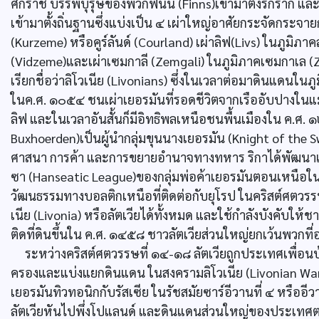
ศักราช บรรพบุรุษของพวกฟินน์ (Finns)เข้ามาตั้งรกราก และ
เข้ามาตั้งถิ่นฐานซึ่งแบ่งเป็น ๔ เผ่าใหญ่อาศัยกระจัดกระจายก
(Kurzeme) หรือคูร์ลันด์ (Courland) เผ่าลิฟ(Livs) ในภูมิภาค
(Vidzeme)และเผ่าเซมกาลี (Zemgali) ในภูมิภาคเซมกาเล (
เรียกชื่อว่าลิโวเนีย (Livonians) ซึ่งในเวลาต่อมาดินแดนในภู
ในค.ศ. ๑๐๕๔ ชนเผ่าเยอรมันที่รอดชีวิตจากเรืออับปางในแ
ลิฟ และในเวลาอันสั้นก็มีอิทธิพลเหนือชนพื้นเมืองใน ค.ศ.
Buxhoerden)เป็นผู้นำกลุ่มขุนนางเยอรมัน (Knight of the Swor
ศาสนา การค้า และการขยายอำนาจทางทหาร ริกาได้พัฒนาเติบ
ซา (Hanseatic League)ของกลุ่มพ่อค้าเยอรมันตอนเหนือใ
วัฒนธรรมทางบอลติกเหนือที่ติดต่อกับยุโรป ในคริสต์ศตวร
เนีย (Livonia) หรือลัตเวียได้ทั้งหมด และใช้กำลังบังคับใ
ติดที่ดินขึ้นใน ค.ศ. ๑๔๕๘ ชาวลัตเวียส่วนใหญ่ยกเว้นพวกที่อ
ระหว่างคริสต์ศตวรรษที่ ๑๔-๑๘ ลัตเวียถูกประเทศเพื่อนบ้า
ครองและแบ่งแยกดินแดน ในสงครามลิโวเนีย (Livonian War
เยอรมันทิวทอนิกกับรัสเซีย ในรัชสมัยซาร์อีวานที่ ๔ หรืออ
ลัตเวียหันไปพึ่งโปแลนด์ และดินแดนส่วนใหญ่ของประเทศตกอ