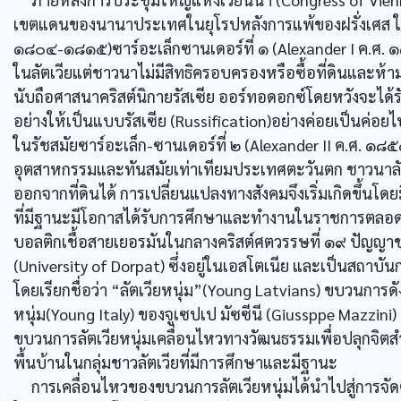
เขตแดนของนานาประเทศในยุโรปหลังการแพ้ของฝรั่งเศส ใ
๑๘๐๔-๑๘๑๕)ซาร์อะเล็กซานเดอร์ที่ ๑ (Alexander I ค.ศ. 
ในลัตเวียแต่ชาวนาไม่มีสิทธิครอบครองหรือซื้อที่ดินและห้
นับถือศาสนาคริสต์นิกายรัสเซีย ออร์ทอดอกซ์โดยหวังจะได้รั
อย่างให้เป็นแบบรัสเซีย (Russification)อย่างค่อยเป็นค
ในรัชสมัยซาร์อะเล็ก-ซานเดอร์ที่ ๒ (Alexander II ค.ศ. ๑
อุตสาหกรรมและทันสมัยเท่าเทียมประเทศตะวันตก ชาวนาลัตเวี
ออกจากที่ดินได้ การเปลี่ยนแปลงทางสังคมจึงเริ่มเกิดขึ้
ที่มีฐานะมีโอกาสได้รับการศึกษาและทำงานในราชการตลอดจ
บอลติกเชื้อสายเยอรมันในกลางคริสต์ศตวรรษที่ ๑๙ ปัญญาชน
(University of Dorpat) ซึ่งอยู่ในเอสโตเนีย และเป็นสถาบัน
โดยเรียกชื่อว่า “ลัตเวียหนุ่ม”(Young Latvians) ขบวนการ
หนุ่ม(Young Italy) ของจูเซปเป มัซซีนี (Giussppe Mazzini)
ขบวนการลัตเวียหนุ่มเคลื่อนไหวทางวัฒนธรรมเพื่อปลุกจ
พื้นบ้านในกลุ่มชาวลัตเวียที่มีการศึกษาและมีฐานะ
การเคลื่อนไหวของขบวนการลัตเวียหนุ่มได้นำไปสู่การจัดตั้ง