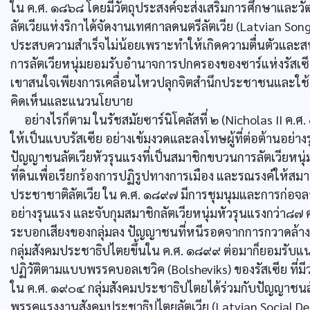
ใน ค.ศ. ๑๘๖๘ โดยมีวัตถุประสงค์จะส่งเสริมการศึกษาและวั
ลัตเวียแห่งริกาได้จัดงานเทศกาลดนตรีลัตเวีย (Latvian Song
ประสบความสำเร็จไม่น้อยเพราะทำให้เกิดความตื่นตัวและ
การลัตเวียหนุ่มยอมรับอำนาจการปกครองของซาร์แห่งรัสเซี
เขาสนใจเพียงการเคลื่อนไหวปลุกจิตสำนึกประชาชนและใช้ห
คิดเห็นและแนวนโยบาย
อย่างไรก็ตาม ในรัชสมัยซาร์นิโคลัสที่ ๒ (Nicholas II 
ให้เป็นแบบรัสเซีย อย่างเข้มงวดและลงโทษผู้ที่ต่อต้านอย่างร
ปัญญาชนลัตเวียหัวรุนแรงที่เป็นสมาชิกขบวนการลัตเวียหนุ่ม
ที่ดินเพื่อเรียกร้องการปฏิรูปทางการเมือง และรณรงค์ให้ส
ประชาชาติลัตเวีย ใน ค.ศ. ๑๘๙๗ มีการชุมนุมและการก่อจล
อย่างรุนแรง และจับกุมสมาชิกลัตเวียหนุ่มหัวรุนแรงกว่า๘๗ คน
ระบอกเสียงของกลุ่มลง ปัญญาชนที่หนีรอดจากการกวาดล้างจึงรว
กลุ่มสังคมประชาธิปไตยขึ้นใน ค.ศ. ๑๘๙๙ ต่อมาก็ยอมรับแ
ปฏิวัติตามแบบพรรคบอลเชวิค (Bolsheviks) ของรัสเซีย ที่มี
ใน ค.ศ. ๑๙๐๔ กลุ่มสังคมประชาธิปไตยได้ร่วมกับปัญญาชนลัท
พรรคแรงงานสังคมประชาธิปไตยลัตเวีย (Latvian Social Demo