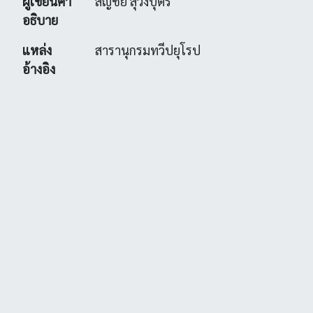
ผู้เขียนคำ
สัญชัย สุวังบุตร
อธิบาย
แหล่ง
สารานุกรมทวีปยุโรป
อ้างอิง