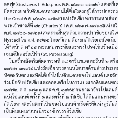
อลฟุส(Gustavus II Adolphus ค.ศ. ๑๖๑๑-๑๖๓๒) แห่งสวีเด
ยึดครองยกเว้นดินแดนทางตอนใต้ซึ่งยังคงอยู่ใต้การปกครอง
the Greatค.ศ. ๑๖๘๒-๑๗๒๕) แห่งรัสเซีย พยายามหาเส้
พระเจ้าชาลส์ที่ ๑๒ (Charles XII ค.ศ. ๑๖๙๗-๑๗๑๘)แห่งสว
ค.ศ. ๑๗๐๐-๑๗๒๑) สงครามสิ้นสุดด้วยความปราชัยของสวีเด
Nystad) ใน ค.ศ. ๑๗๒๑ โดยสวีเดน ต้องยกลัตเวียเอสโตเนีย แล
ได้“หน้าต่าง”ออกทะเลสมพระทัยและทรงโปรดให้สร้างเมืองห
เซนต์ปีเตอร์สเปิร์ก (St. Petersburg)
ในครึ่งหลังคริสต์ศตวรรษที่ ๑๘ ซารินาแคเทอรีนที่ ๒ หร
๑๗๖๒-๑๗๙๖) แห่งรัสเซีย ทรงสานนโยบายด้านต่างประเ
ทิศตะวันตกและทิศใต้เข้าไปในดินแดนของโปแลนด์ และจัก
ร่วมมือกับปรัสเซีย และออสเตรีย ในการแบ่งแยกดินแดนของโป
๑๗๗๒, ค.ศ. ๑๗๙๓ และ ค.ศ. ๑๗๙๕ จนอาณาจักรโปแลนด์ ถ
แบ่งโปแลนด์ ครั้งที่ ๑ และครั้งที่ ๓ รัสเซีย ได้ดินแดนทาง
ลัตเวียทางตะวันตกที่เป็นของโปแลนด์ หรือดัชชีแห่งคูร์ลันด
เป็นดินแดนส่วนหนึ่งของจักรวรรดิรัสเซีย
ภายหลังการประชุมใหญ่แห่งเวียนนา (Congress of Vienn