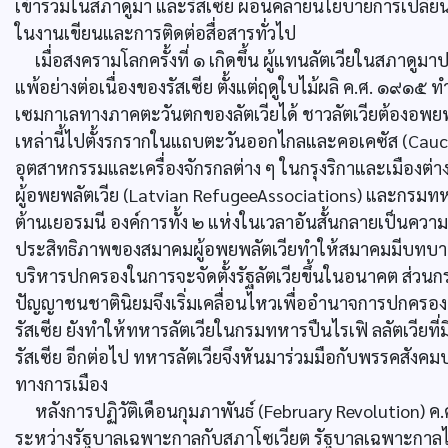
เข้าร่วมในสภาดูมา และรัสเซีย ผ่อนคลายนโยบายการเปลี่ยนท
ในงานเขียนและการติดต่อสื่อสารทั่วไป
เมื่อสงครามโลกครั้งที่ ๑ เกิดขึ้น ผู้แทนลัตเวียในสภาด
แพ้อย่างต่อเนื่องของรัสเซีย ตั้งแต่ฤดูใบไม้ผลิ ค.ศ. ๑๙๑๕
เซมกาเลทางภาคตะวันตกของลัตเวียได้ ชาวลัตเวียต้องอพยพหนี
เหล่านี้ไปตั้งรกรากในแถบตะวันออกไกลและคอเคซัส (Cauca
อุตสาหกรรมและเครื่องจักรกลต่าง ๆ ในกรุงริกาและเมืองต่าง ๆ
ผู้อพยพลัตเวีย (Latvian RefugeeAssociations) และกรมทหาร
ต้านเยอรมนี องค์การทั้ง ๒ แห่งในเวลาอันสั้นกลายเป็นคว
ประสิทธิภาพของสมาคมผู้อพยพลัตเวียทำให้สมาคมมีบทบาท
บริหารปกครองในการจะจัดตั้งรัฐลัตเวียขึ้นในอนาคต ส่วนกร
ปัญญาชนชาตินิยมจึงเริ่มเคลื่อนไหวเพื่ออำนาจการปกครอ
รัสเซีย ยังทำให้ทหารลัตเวียในกรมทหารปืนไรเฟิ ลลัตเวียที่ม
รัสเซีย อีกต่อไป ทหารลัตเวียจึงหันมาร่วมมือกับพรรคสัง
ทางการเมือง
หลังการปฏิวัติเดือนกุมภาพันธ์ (February Revolution) 
ระหว่างรัฐบาลเฉพาะกาลกับสภาโซเวียต รัฐบาลเฉพาะกาลได้แต