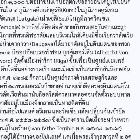
อีก ๑,๐๐๐ ปีต่อมาชนเผ่าบอลติกเชื้อสายอินโดยูโรเปียนก็
ันใน ๔ ภูมิภาคคือเผ่าคูร์ซี(Kursi) ในภูมิภาคคูร์เซเม
ลัตเกเล (Latgale) เผ่าเซลี(Seli) ในภูมิภาควิดเซเม
Zemgale) พวกลิฟได้ติดต่อค้าขายกับพวกตะวันตกและถูก
มิภาคที่พวกลิฟอาศัยและบริเวณใกล้เคียงมีชื่อเรียกว่าลัตเวีย
ม่น้ำเดากาวา (Daugava)ได้มาอาศัยอยู่ในดินแดนของพวก
 ๑๒๐๑ บิชอปอัลเบรชท์ ฟอน บุกซ์เฮอร์เดิน (Albrecht von
d) จัดตั้งเมืองท่าริกา (Riga) ขึ้นเพื่อเป็นศูนย์เผยแพร่
โตขึ้นอย่างรวดเร็ว และเมื่อเข้าเป็นสมาชิกสันนิบาตฮัน
น ค.ศ. ๑๒๘๕ ก็กลายเป็นศูนย์กลางด้านเศรษฐกิจและ
รษที่ ๑๓พวกเยอรมันก็ขยายอำนาจเข้ายึดครองดินแดนลิโว
ห้ชาวลัตเวียหันมานับถือคริสต์ศาสนาตลอดจนจัดตั้งระบบทาส
าศัยอยู่ในเมืองจึงกลายเป็นทาสติดที่ดิน
นคือโปแลนด์ สวีเดน และรัสเซีย ผลัดเปลี่ยนกันเข้ายึด
s ค.ศ. ๑๕๕๘-๑๕๘๓) ซึ่งเป็นสงครามยืดเยื้อระหว่างพวก
ีวานผู้โหดร้าย (Ivan IVthe Terrible ค.ศ. ๑๕๔๗-๑๕๘๔)
ยู่ใต้อำนาจของโปแลนด์ แต่เมื่อพระเจ้ากุสตาวุสที่ ๒ อด