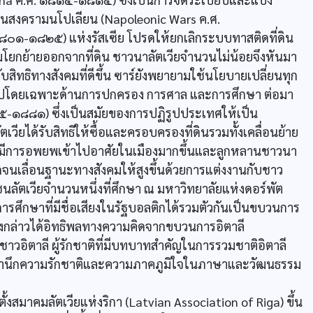
นสงครามนโปเลียน (Napoleonic Wars ค.ศ.
๑๘๐๑-๑๘๒๕) แห่งรัสเซีย โปรดให้ยกเลิกระบบทาสติดที่ดิน
ามโยกย้ายออกจากที่ดิน ชาวนาลัตเวียจำนวนไม่น้อยจึงหันมา
บสิทธิทางสังคมที่ดีขึ้น ซาร์ยังพยายามใช้นโยบายเปลี่ยนทุก
่อยไปโดยเฉพาะด้านการปกครอง การศาล และการศึกษา ต่อมา
๘๕๕-๑๘๘๑) ซึ่งเป็นสมัยของการปฏิรูปประเทศให้เป็น
ยได้รับสิทธิให้ซื้อและครอบครองที่ดินรวมทั้งเคลื่อนย้าย
นโดยมีการอพยพเข้าไปอาศัยในเมืองมากขึ้นและลูกหลานชาวนา
นเลื่อนฐานะทางสังคมให้สูงขึ้นด้วยการแต่งงานกับชาว
ลัตเวียจำนวนหนึ่งที่ศึกษา ณ มหาวิทยาลัยแห่งดอร์พัต
การศึกษาที่มีชื่อเสียงในรัฐบอลติกได้รวมตัวกันเป็นขบวนการ
ดังกล่าวได้อิทธิพลทางความคิดจากขบวนการอิตาลี
 ชาวอิตาลี ผู้รักชาติที่มีบทบาทสำคัญในการรวมชาติอิตาลี
ิตสำนึกความรักชาติและความภาคภูมิใจในภาษาและวัฒนธรรม
สมาคมลัตเวียแห่งริกา (Latvian Association of Riga) ขึ้น