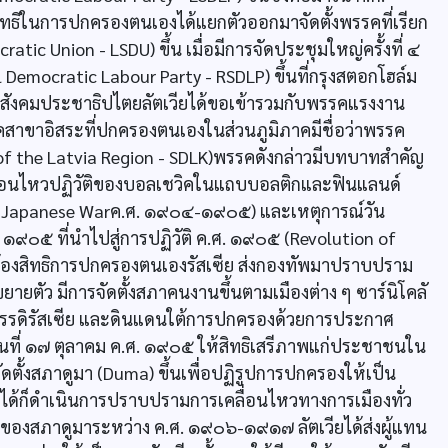
ทธิในการปกครองตนเองได้แยกตัวออกมาจัดตั้งพรรคที่เรียก
ic Union - LSDU) ขึ้น เมื่อมีการจัดประชุมใหญ่ครั้งที่ ๔
emocratic Labour Party - RSDLP) ขึ้นที่กรุงสตอกโฮล์ม
สังคมประชาธิปไตยลัตเวียได้ขอเข้ารวมกับพรรคแรงงาน
สาขาอิสระที่ปกครองตนเองในส่วนภูมิภาคมีชื่อว่าพรรค
of the Latvia Region - SDLK)พรรคดังกล่าวมีบทบาทสำคัญ
่อนไหวปฏิวัติของบอลเชวิคในแถบบอลติกและฟินแลนด์
so-Japanese Warค.ศ. ๑๙๐๔-๑๙๐๕) และเหตุการณ์วัน
๑๙๐๕ ที่นำไปสู่การปฏิวัติ ค.ศ. ๑๙๐๕ (Revolution of
กร้องสิทธิการปกครองตนเองรัสเซีย ส่งกองทัพมาปราบปราม
ายตัว มีการจัดตั้งสภาคนงานขึ้นตามเมืองต่าง ๆ ซาร์นิโคลั
รวรรดิรัสเซีย และดินแดนใต้การปกครองด้วยการประกาศ
นที่ ๑๗ ตุลาคม ค.ศ. ๑๙๐๕ ให้สิทธิเสรีภาพแก่ประชาชนใน
้งสภาดูมา (Duma) ขึ้นเพื่อปฏิรูปการปกครองให้เป็น
ได้ก็ดำเนินการปราบปรามการเคลื่อนไหวทางการเมืองทั่ว
งของสภาดูมาระหว่าง ค.ศ. ๑๙๐๖-๑๙๑๗ ลัตเวียได้ส่งผู้แทน