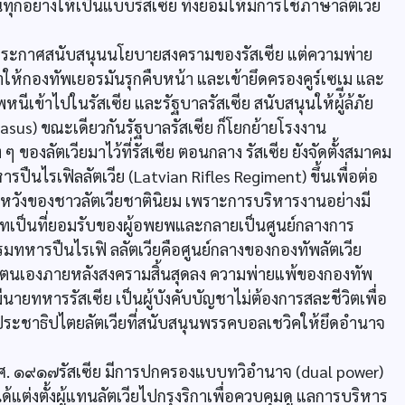
ุกอย่างให้เป็นแบบรัสเซีย ทั้งยอมให้มีการใช้ภาษาลัตเวีย
ูมาประกาศสนับสนุนนโยบายสงครามของรัสเซีย แต่ความพ่าย
 ทำให้กองทัพเยอรมันรุกคืบหน้า และเข้ายึดครองคูร์เซเม และ
เข้าไปในรัสเซีย และรัฐบาลรัสเซีย สนับสนุนให้ผู้ีล้ภัย
sus) ขณะเดียวกันรัฐบาลรัสเซีย ก็โยกย้ายโรงงาน
 ของลัตเวียมาไว้ที่รัสเซีย ตอนกลาง รัสเซีย ยังจัดตั้งสมาคม
ปืนไรเฟิลลัตเวีย (Latvian Rifles Regiment) ขึ้นเพื่อต่อ
ามหวังของชาวลัตเวียชาตินิยม เพราะการบริหารงานอย่างมี
เป็นที่ยอมรับของผู้อพยพและกลายเป็นศูนย์กลางการ
มทหารปืนไรเฟิ ลลัตเวียคือศูนย์กลางของกองทัพลัตเวีย
งตนเองภายหลังสงครามสิ้นสุดลง ความพ่ายแพ้ของกองทัพ
ีนายทหารรัสเซีย เป็นผู้บังคับบัญชาไม่ต้องการสละชีวิตเพื่อ
คมประชาธิปไตยลัตเวียที่สนับสนุนพรรคบอลเชวิคให้ยึดอำนาจ
ค.ศ. ๑๙๑๗รัสเซีย มีการปกครองแบบทวิอำนาจ (dual power)
่งตั้งผู้แทนลัตเวียไปกรุงริกาเพื่อควบคุมดู แลการบริหาร