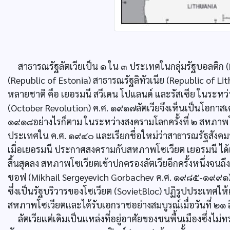
สาธารณรัฐลัตเวียเป็น ๑ ใน ๓ ประเทศในกลุ่มรัฐบอลติก (
(Republic of Estonia) สาธารณรัฐลิทัวเนีย (Republic of Li
หลายชาติ คือ เยอรมนี สวีเดน โปแลนด์ และรัสเซีย ในระหว่างส
(October Revolution) ค.ศ. ๑๙๑๗ลัตเวียจึงเห็นเป็นโอกาสเค
๑๙๑๘อย่างไรก็ตาม ในระหว่างสงครามโลกครั้งที่ ๒ สหภาพโซ
ประเทศใน ค.ศ. ๑๙๔๐ และเรียกชื่อใหม่ว่าสาธารณรัฐสังคมนิย
เมื่อเยอรมนี ประกาศสงครามกับสหภาพโซเวียต เยอรมนี ได้เข
สิ้นสุดลง สหภาพโซเวียตเข้าปกครองลัตเวียอีกครั้งหนึ่งจนถึ
ชอฟ (Mikhail Sergeyevich Gorbachev ค.ศ. ๑๙๘๕-๑๙๙๑
ซึ่งเป็นรัฐบริวารของโซเวียต (SovietBloc) ปฏิรูปประเทศใ
สหภาพโซเวียตและได้รับเอกราชอย่างสมบูรณ์เมื่อวันที่ ๒๑
ลัตเวียแต่เดิมเป็นแหล่งที่อยู่อาศัยของชนพื้นเมืองซึ่งไ