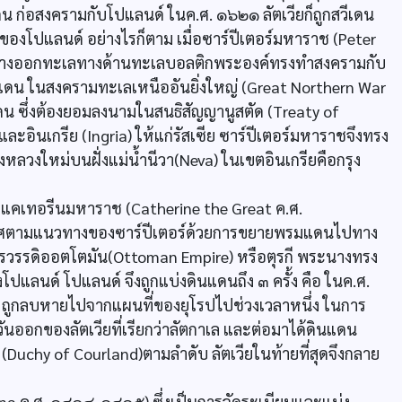
น ก่อสงครามกับโปแลนด์ ในค.ศ. ๑๖๒๑ ลัตเวียก็ถูกสวีเดน
ของโปแลนด์ อย่างไรก็ตาม เมื่อซาร์ปีเตอร์มหาราช (Peter
นทางออกทะเลทางด้านทะเลบอลติกพระองค์ทรงทำสงครามกับ
ีเดน ในสงครามทะเลเหนืออันยิ่งใหญ่ (Great Northern War
น ซึ่งต้องยอมลงนามในสนธิสัญญานูสตัด (Treaty of
ะอินเกรีย (Ingria) ให้แก่รัสเซีย ซาร์ปีเตอร์มหาราชจึงทรง
ลวงใหม่บนฝั่งแม่น้ำนีวา(Neva) ในเขตอินเกรียคือกรุง
ือแคเทอรีนมหาราช (Catherine the Great ค.ศ.
ทศตามแนวทางของซาร์ปีเตอร์ด้วยการขยายพรมแดนไปทาง
รวรรดิออตโตมัน(Ottoman Empire) หรือตุรกี พระนางทรง
แลนด์ โปแลนด์ จึงถูกแบ่งดินแดนถึง ๓ ครั้ง คือ ในค.ศ.
ูกลบหายไปจากแผนที่ของยุโรปไปช่วงเวลาหนึ่ง ในการ
ตะวันออกของลัตเวียที่เรียกว่าลัตกาเล และต่อมาได้ดินแดน
์ (Duchy of Courland)ตามลำดับ ลัตเวียในท้ายที่สุดจึงกลาย
a ค.ศ. ๑๘๑๔-๑๘๑๕) ซึ่งเป็นการจัดระเบียบและแบ่ง