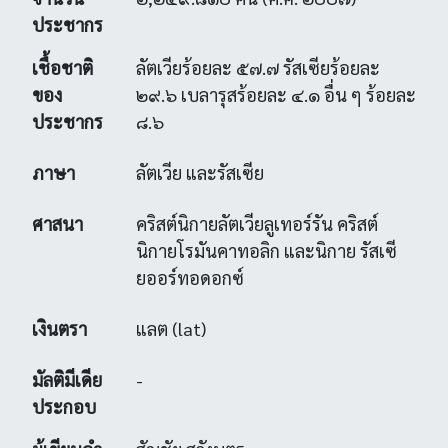
ประชากร
เชื้อชาติ
ลัตเวียร้อยละ ๕๗.๗ รัสเซียร้อยละ
ของ
๒๙.๖ เบลารุสร้อยละ ๔.๑ อื่น ๆ ร้อยละ
ประชากร
๘.๖
ภาษา
ลัตเวีย และรัสเซีย
ศาสนา
คริสต์นิกายลัตเวียลูเทอร์รัน คริสต์
นิกายโรมันคาทอลิก และนิกาย รัสเซี
ยออร์ทอดอกซ์
เงินตรา
แลต (lat)
มัลติมีเดีย
-
ประกอบ