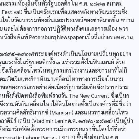
ฒนธรรมท้องถิ่นขึ้นทั่วรัฐบอลติก ใน ค.ศ. ๑๘๗๓ สมาคม
 Festival) ขึ้นเป็นครั้งแรกเพื่อแสดงพลังทางวัฒนธรรมซึ่ง
สนใจในวัฒนธรรมท้องถิ่นและประเพณีของชาติมากขึ้น ขบวน
ย และไม่ต้องการก่อการปฏิวัติทางสังคมและการเมือง พวก
นังสือพิมพ์ Petersburg Newspaper เป็นสื่อถ่ายทอดความ
ค.ศ. ๑๘๙๔-๑๙๑๗)พระองค์ทรงดำเนินนโยบายเปลี่ยนทุกอย่าง
ุนแรงทั้งในรัฐบอลติกทั้ง ๓ แห่งรวมทั้งในฟินแลนด์ ด้วย
จึงเริ่มเคลื่อนไหวในหมู่กรรมกรโรงงานและชาวนาที่ไม่มี
มาคมลัตเวียแห่งริกาหันมาเคลื่อนไหวทางการเมืองในนาม
าจลของกรรมกรอย่างต่อเนื่องรัฐบาลรัสเซีย จึงปราบปราม
ทั้งสั่งปิดหนังสือพิมพ์รายวัน The New Current ซึ่งเป็นก
มตัวกันเคลื่อนไหวใต้ดินโดยก่อตั้งเป็นองค์กรที่มีชื่อว่า
นวความคิดลัทธิมารกซ์ (Marxism) และแนวทางเคลื่อนไหว
วลาดีมีร์ เลนิน (Vladimir Leninค.ศ. ๑๘๗๐-๑๙๒๔) เป็นผู้นำ
ธิมาร์กซ์จัดตั้งพรรคการเมืองพรรคแรกขึ้นโดยใช้ชื่อว่า
cratic Labour Party - LSDLP) ขึ้นซึ่งต่อมาใน ค.ศ.