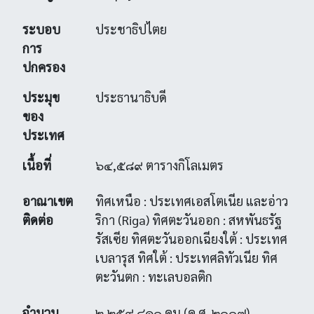
ระบอบ
ประชาธิปไตย
การ
ปกครอง
ประมุข
ประธานาธิบดี
ของ
ประเทศ
เนื้อที่
๖๔,๕๘๙ ตารางกิโลเมตร
อาณาเขต
ทิศเหนือ : ประเทศเอสโตเนีย และอ่าว
ติดต่อ
ริกา (Riga) ทิศตะวันออก : สหพันธรัฐ
รัสเซีย ทิศตะวันออกเฉียงใต้ : ประเทศ
เบลารุส ทิศใต้ : ประเทศลิทัวเนีย ทิศ
ตะวันตก : ทะเลบอลติก
จำนวน
๒,๒๕๙.๘๑๐ คน (ค.ศ. ๒๐๐๗)