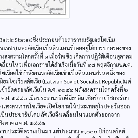
Baltic States)ซึ่งประกอบด้วยสาธารณรัฐเอสโตเนีย
thuania) และลัตเวีย เป็นดินแดนที่เคยอยู่ใต้การปกครองของ
งครามโลกครั้งที่ ๑ เมื่อรัสเซีย เกิดการปฏิวัติเดือนตุลาคม
ลื่อนไหวเพื่อเอกราชได้สำเร็จเมื่อวันที่ ๑๘ พฤศจิกายนค.ศ.
เวียตใช้กำลังผนวกลัตเวียเข้าเป็นดินแดนส่วนหนึ่งของ
มโซเวียตลัตเวีย (Latvian Soviet Socialist Republic)แต่
้ายึดครองลัตเวียใน ค.ศ. ๑๙๔๑ หลังสงครามโลกครั้งที่ ๒
ง ค.ศ. ๑๙๙๐ เมื่อประธานาธิบดีมีฮาอิล เซียร์เกเยวิชกอร์บา
) แห่งสหภาพโซเวียตเปิดโอกาสให้ประเทศยุโรปตะวันออก
ห้เป็นประชาธิปไตย ลัตเวียจึงเคลื่อนไหวแยกตัวออกจาก
 สิงหาคม ค.ศ. ๑๙๙๑
ม่ทราบประวัติความเป็นมา แต่ประมาณ ๓,๐๐๐ ปีก่อนคริสต์