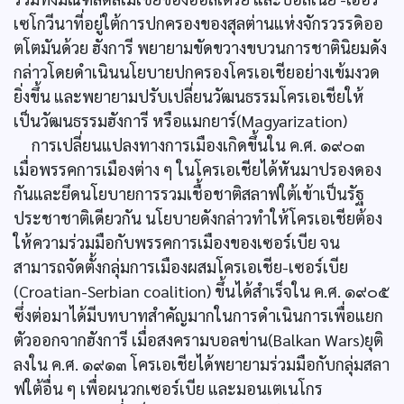
เซโกวีนาที่อยู่ใต้การปกครองของสุลต่านแห่งจักรวรรดิออ
ตโตมันด้วย ฮังการี พยายามขัดขวางขบวนการชาตินิยมดัง
กล่าวโดยดำเนินนโยบายปกครองโครเอเชียอย่างเข้มงวด
ยิ่งขึ้น และพยายามปรับเปลี่ยนวัฒนธรรมโครเอเชียให้
เป็นวัฒนธรรมฮังการี หรือแมกยาร์(Magyarization)
การเปลี่ยนแปลงทางการเมืองเกิดขึ้นใน ค.ศ. ๑๙๐๓
เมื่อพรรคการเมืองต่าง ๆ ในโครเอเชียได้หันมาปรองดอง
กันและยึดนโยบายการรวมเชื้อชาติสลาฟใต้เข้าเป็นรัฐ
ประชาชาติเดียวกัน นโยบายดังกล่าวทำให้โครเอเชียต้อง
ให้ความร่วมมือกับพรรคการเมืองของเซอร์เบีย จน
สามารถจัดตั้งกลุ่มการเมืองผสมโครเอเชีย-เซอร์เบีย
(Croatian-Serbian coalition) ขึ้นได้สำเร็จใน ค.ศ. ๑๙๐๕
ซึ่งต่อมาได้มีบทบาทสำคัญมากในการดำเนินการเพื่อแยก
ตัวออกจากฮังการี เมื่อสงครามบอลข่าน(Balkan Wars)ยุติ
ลงใน ค.ศ. ๑๙๑๓ โครเอเชียได้พยายามร่วมมือกับกลุ่มสลา
ฟใต้อื่น ๆ เพื่อผนวกเซอร์เบีย และมอนเตเนโกร