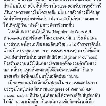
ดำเนินนโยบายบีบคั้นให้ชาวโครแอตยอมรับภาษาฮังการี
เป็นภาษาราชการในโครเอเชีย นโยบายดังกล่าวนี้ได้ปลุก
จิตสำนึกความรักชาติแก่ชาวโครแอตเป็นอันมากและก่อ
ให้เกิดปฏิกิิรยาต่อต้านชาวฮังการี มากขึ้น
ในสมัยสงครามนโปเลียน (Napoleonic Wars ค.ศ.
๑๘๐๓-๑๘๑๕)ฝรั่งเศส ได้ครอบครองดัลเมเชีย ดินแดน
บางส่วนของโครเอเชีย และอิสเตรีย(Istria) จักรพรรดินโป
เลียนที่ ๑ (Napoleon I ค.ศ. ๑๘๐๔-๑๘๑๕) ทรงจัดตั้งดิน
แดนดังกล่าวนี้เป็นมณฑลอิลลิเรียน (Illyrian Provinces)
ซึ่งสร้างความหวังให้แก่ชาวโครแอตที่จะรวมตัวกับชาว
สลาฟอื่น ๆ แทนที่จะตกอยู่ใต้อิทธิพลของฮังการี และ
ออสเตรีย ดังที่เคยเป็นมาในอดีตอันยาวนาน
เมื่อสงครามนโปเลียนสิ้นสุดลงใน ค.ศ. ๑๘๑๕ ในการ
ประชุมใหญ่แห่งเวียนนา(Congress of Vienna) ค.ศ.
๑๘๑๔-๑๘๑๕ ที่ประชุมได้ตกลงให้ราชวงศ์ฮับส์บูร์กกลับ
ไปมีอำนาจเหนือฮังการี และโครเอเชียอีกครั้ง แต่เมื่อ