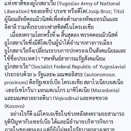
แห่งชาติของยูโกสลาเวีย (Yugoslav Army of National
Liberation) ของยอซีป บรอช หรือตีโต(Josip Broz; Tito)
ผู้นิยมลัทธิคอมมิวนิสต์เพื่อต่อต้านกองทัพเยอรมันและ
อิตาลี รวมทั้งระบอบฟาสซิสต์ในโครเอเชีย
เมื่อสงครามโลกครั้งที่ ๒ สิ้นสุดลง พรรคคอมมิวนิสต์
ยูโกสลาเวียซึ่งมีตีโตเป็นผู้นำได้อำนาจทางการเมือง
ยูโกสลาเวียจึงเปลี่ยนระบบการปกครองเป็นสังคมนิยมและ
ใช้ชื่อประเทศว่า “สหพันธ์สาธารณรัฐสังคมนิยม
ยูโกสลาเวีย”(Socialist Federal Republic of Yugoslavia)
ประกอบด้วย ๖ รัฐและ๒ มณฑลอิสระ (autonomous
provinces) คือรัฐเซอร์เบีย โครเอเชีย สลาโวเนียบอสเนีย
-เฮอร์เซโกวีนา มอนเตเนโกร มาซิโดเนีย (Macedonia)
และมณฑลวอยวอดีนา (Vojvodina) และคอซอวอ
(Kosovo)
อย่างไรก็ดี แม้โครเอเชียในช่วงหลังสงครามจะสามารถ
ยุติปัญหากับเซอร์เบีย ได้และมีอำนาจบริหารกิจการ
ภายในของตนเอง แต่ก็ยังไม่พอใจรัฐบาลกลางเพราะ