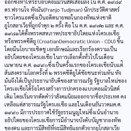
ออกซึ่งทำให้ระบอบคอมมิวนิสต์เสื่อมลง ใน ค.ศ. ๑๙๘๙
ดร.ฟรานโจ ทัจมัน(Franjo Tudjman) นักประวัติศาสตร์
ชาวโครแอตซึ่งเป็นอดีตนายพลในกองทัพแห่งชาติ
ยูโกสลาเวียที่ถูกจำคุก ๒ ครั้ง คือ ใน ค.ศ. ๑๙๗๒ และ ค.ศ.
๑๙๘๑ได้ตั้งพรรคสหภาพประชาธิปไตยแห่งโครเอเชีย
หรือพรรคซีดียู (CroatianDemocratic Union - CDU) ขึ้น
โดยมีนโยบายเชิดชู เอกลักษณ์และเรียกร้องความเป็น
อธิปไตยของโครเอเชีย ในการเลือกตั้งทั่วไปในเดือน
เมษายน ค.ศ. ๑๙๙๐ซึ่งเป็นครั้งแรกของโครเอเชียนับแต่ิ
ส้นสงครามโลกครั้งที่ ๒ พรรคซีดียูได้ชัยชนะท่วมท้น ทัจ
มันจึงได้เป็นประธานาธิบดีของสาธารณรัฐ รัฐบาลใหม่ของ
โครเอเชียได้ืร้อโครงสร้างการปกครองแบบคอมมิวนิสต์
เดิม โดยเริ่มจากตัดคำว่าสังคมนิยมออกจากชื่อประเทศ คง
เหลือแต่สาธารณรัฐโครเอเชีย และในเดือนธันวาคมค.ศ.
๑๙๙๐ มีการประกาศใช้รัฐธรรมนูญใหม่ซึ่งเน้นอำนาจ
อธิปไตยของโครเอเชียการมีอำนาจบังคับบัญชากองทัพ
ของตน และการมีสิทธิที่จะมีสิทธิแยกตัวจากยูโกสลาเวีย