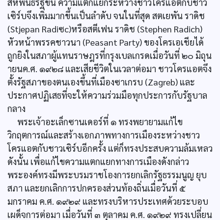
สหพันธรัฐขึ้น ความแตกแยกระหว่างชาวโครแอตกับชาว
เซิร์บจึงเพิ่มมากขึ้นเป็นลำดับ จนในที่สุด สตเยพัน ราดิช
(Stjepan Radiซc)หรือสตีเฟน ราดิช (Stephen Radich)
หัวหน้าพรรคชาวนา (Peasant Party) ของโครเอเชียได้
ถูกยิงในสภาผู้แทนราษฎรที่กรุงเบลเกรดเมื่อวันที่ ๒๐ มิถุน
ายนค.ศ. ๑๙๒๘ และเสียชีวิตในเวลาต่อมา ชาวโครแอตจึง
ตั้งรัฐสภาของตนเองขึ้นที่เมืองซาเกรบ (Zagreb) และ
ประกาศปฏิเสธที่จะให้ความร่วมมือทุกประการกับรัฐบาล
กลาง
พระเจ้าอะเล็กซานเดอร์ที่ ๑ ทรงพยายามแก้ไข
วิกฤตการณ์และสร้างเอกภาพทางการเมืองระหว่างชาว
โครแอตกับชาวเซิร์บอีกครั้ง แต่ก็ทรงประสบความล้มเหลว
ดังนั้น เพื่อแก้ไขความแตกแยกทางการเมืองดังกล่าว
พระองค์ทรงมีพระบรมราชโองการยกเลิกรัฐธรรมนูญ ยุบ
สภา และยกเลิกการปกครองส่วนท้องถิ่นเมื่อวันที่ ๕
มกราคม ค.ศ. ๑๙๒๙ และทรงบริหารประเทศด้วยระบอบ
เผด็จการต่อมา เมื่อวันที่ ๓ ตุลาคม ค.ศ. ๑๙๒๙ ทรงเปลี่ยน