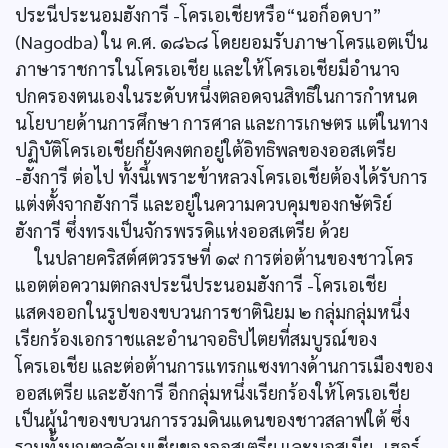
ประนีประนอมฮังการี -โครเอเชียหรือ“นอก็อดบา”
(Nagodba) ใน ค.ศ. ๑๘๖๘ โดยยอมรับภาษาโครแอตเป็น
ภาษาราชการในโครเอเชีย และให้โครเอเชียมีอำนาจ
ปกครองตนเองในระดับหนึ่งตลอดจนสิทธิในการกำหนด
นโยบายด้านการศึกษา การศาล และการเกษตร แต่ในทาง
ปฏิบัติโครเอเชียก็ยังคงตกอยู่ใต้อิทธิพลของออสเตรีย
-ฮังการี ต่อไป ทั้งนี้เพราะข้าหลวงโครเอเชียต้องได้รับการ
แต่งตั้งจากฮังการี และอยู่ในความควบคุมของกษัตริย์
ฮังการี ซึ่งทรงเป็นจักรพรรดิแห่งออสเตรีย ด้วย
ในปลายคริสต์ศตวรรษที่ ๑๙ การต่อต้านของชาวโคร
แอตต่อความตกลงประนีประนอมฮังการี -โครเอเชีย
แสดงออกในรูปของขบวนการชาตินิยม ๒ กลุ่มกลุ่มหนึ่ง
เรียกร้องเอกราชและอำนาจอธิปไตยที่สมบูรณ์ของ
โครเอเชีย และต่อต้านการแทรกแซงทางด้านการเมืองของ
ออสเตรีย และฮังการี อีกกลุ่มหนึ่งเรียกร้องให้โครเอเชีย
เป็นผู้นำของขบวนการรวมดินแดนของชาวสลาฟใต้ ซึ่ง
รวมทั้งมณฑลดัลเมเชียของออสเตรีย และบอสเนีย -เฮอร์