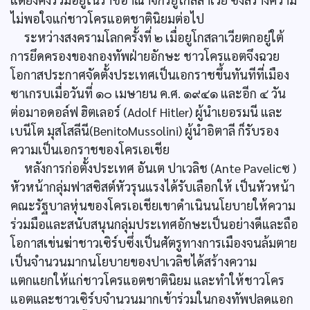
ไม่พอใจแก่ชาวโครแอตชาตินิยมต่อไป
ระหว่างสงครามโลกครั้งที่ ๒ เมื่อยูโกสลาเวียตกอยู่ใต้
การยึดครองของกองทัพฝ่ายอักษะ ชาวโครแอตจึงฉวย
โอกาสประกาศจัดตั้งประเทศเป็นเอกราชขึ้นทันทีที่เมือง
ซาเกรบเมื่อวันที่ ๑๐ เมษายน ค.ศ. ๑๙๔๑ และอีก ๔ วัน
ต่อมาอดอล์ฟ ฮิตเลอร์ (Adolf Hitler) ผู้นำเยอรมนี และ
เบนีโต มุสโสลีนี(BenitoMussolini) ผู้นำอิตาลี ก็รับรอง
ความเป็นเอกราชของโครเอเชีย
หลังการก่อตั้งประเทศ อันเต ปาเวลิช (Ante Pavelicซ )
หัวหน้ากลุ่มฟาสซิสต์หัวรุนแรงได้รับเลือกให้ เป็นหัวหน้า
คณะรัฐบาลหุ่นของโครเอเชียเขาดำเนินนโยบายให้ความ
ร่วมมือและสนับสนุนกลุ่มประเทศอักษะเป็นอย่างดีและถือ
โอกาสเข่นฆ่าชาวเซิร์บซึ่งเป็นศัตรูทางการเมืองจนล้มตาย
เป็นจำนวนมากนโยบายของปาเวลิชได้สร้างความ
แตกแยกให้แก่ชาวโครแอตชาตินิยม และทำให้ชาวโคร
แอตและชาวเซิร์บจำนวนมากเข้าร่วมในกองทัพปลดแอก