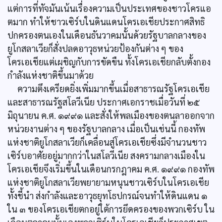
แต่การที่ทัจมันเน้นเรื่องความเป็นประเทศของชาวโครแอ
ตมาก ทำให้ชาวเซิร์บในดินแดนโครเอเชียประกาศสิทธิ
ปกครองตนเองในเดือนธันวาคมนั้นด้วยรัฐบาลกลางของ
ยูโกสลาเวียก็สั่งปลดอาวุธหน่วยป้องกันต่าง ๆ ของ
โครเอเชียแต่เผชิญกับการขัดขืน ทั้งโครเอเชียกลับตั้งกอง
กำลังแห่งชาติขึ้นมาด้วย
ความตึงเครียดยิ่งเพิ่มมากขึ้นเมื่อสาธารณรัฐโครเอเชีย
และสาธารณรัฐสโลวีเนีย ประกาศเอกราชเมื่อวันที่ ๒๕
มิถุนายน ค.ศ. ๑๙๙๑ และสั่งให้พลเมืองของตนลาออกจาก
หน่วยงานต่าง ๆ ของรัฐบาลกลาง เมื่อเป็นเช่นนี้ กองทัพ
แห่งชาติยูโกสลาเวียก็เคลื่อนสู่โครเอเชียซึ่งมีจำนวนชาว
เซิร์บอาศัยอยู่มากกว่าในสโลวีเนีย สงครามกลางเมืองใน
โครเอเชียจึงเริ่มขึ้นในเดือนกรกฎาคม ค.ศ. ๑๙๙๑ กองทัพ
แห่งชาติยูโกสลาเวียพยายามหนุนชาวเซิร์บในโครเอเชีย
ทั้งชี้นำ ส่งกำลังและอาวุธยุทโธปกรณ์จนทำให้ดินแดน ๑
ใน ๓ ของโครเอเชียตกอยู่ใต้การยึดครองของพวกเซิร์บ ใน