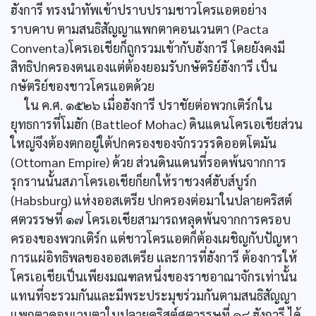
ฮังการี ทรงนำทัพเข้าปราบปรามชาวโครแอตอย่าง
ราบคาบ ตามสนธิสัญญาแพกตาคอนเวนตา (Pacta
Conventa)โครเอเชียก็ถูกรวมเข้ากับฮังการี โดยยังคงมี
สิทธิปกครองตนเองแต่ต้องยอมรับกษัตริย์ฮังการี เป็น
กษัตริย์ของชาวโครแอตด้วย
ใน ค.ศ. ๑๕๒๖ เมื่อฮังการี ปราชัยต่อพวกเติร์กใน
ยุทธการที่โมฮัก (Battleof Mohac) ดินแดนโครเอเชียส่วน
ใหญ่จึงต้องตกอยู่ใต้ปกครองของจักรวรรดิออตโตมัน
(Ottoman Empire) ด้วย ส่วนดินแดนที่รอดพ้นจากการ
รุกรานนั้นสภาโครเอเชียก็ยกให้ราชวงศ์ฮับส์บูร์ก
(Habsburg) แห่งออสเตรีย ปกครองต่อมาในปลายคริสต์
ศตวรรษที่ ๑๗ โครเอเชียสามารถหลุดพ้นจากการครอบ
ครองของพวกเติร์ก แต่ชาวโครแอตก็ต้องเผชิญกับปัญหา
การแผ่อิทธิพลของออสเตรีย และการที่ฮังการี ต้องการให้
โครเอเชียเป็นเพียงมณฑลหนึ่งของราชอาณาจักรเท่านั้น
แทนที่จะรวมกันและมีพระประมุขร่วมกันตามสนธิสัญญา
แพกตาคอนเวนตาในปลายคริสต์ศตวรรษที่ ๑๘ ฮังการี ได้