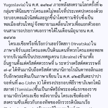
Yugoslavia) ใน ค.ศ. ๑๙๒๙ ภายหลังสงครามโลกครั้งที่ ๒
กลุ่มชาตินิยมชาวโครแอตไม่พอใจที่ประเทศปกครองด้วย
ระบอบคอมมิวนิสต์และถูกชี้นำโดยชาวเซิร์บซึ่งเป็น
พลเมืองส่วนใหญ่ จึงพยายามเคลื่อนไหวเพื่อแยกตัวออก
จนสามารถประกาศเอกราชได้ในเดือนมิถุนายน ค.ศ.
๑๙๙๑
โครเอเชียหรือที่เรียกว่าเฮอร์วัตสกา (Hrvatska) ใน
ภาษาเซิร์บและโครแอตเป็นดินแดนที่พวกโครแอตอพยพ
จากบริเวณที่เป็นประเทศยูเครน (Ukraine) เข้ามาตั้ง
ถิ่นฐานตั้งแต่คริสต์ศตวรรษที่ ๖ ระหว่างคริสต์ศตวรรษที่
๗-๙ ได้หันมานับถือคริสต์ศาสนานิกายโรมันคาทอลิกและ
รับอักษรละตินเป็นภาษาเขียน ใน ค.ศ. ๙๒๕สันตะปาปา
จอห์นที่ ๑๐ (John X) ได้ทรงประกอบพิธีราชาภิเษกโตมิ
สลาฟ (Tomislav)ขึ้นเป็นกษัตริย์พระองค์แรกของราช
อาณาจักรโครเอเชีย หลังจากนั้น โครเอเชียต้องทำ
สงครามขับเคี่ยวกับกองทัพของจักรวรรดิบัลแกเรีย