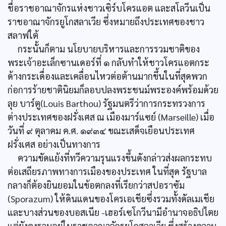
ชื่อราชอาณาจักรแห่งชาวเซิร์บโครแอต และสโลวีนเป็น
ราชอาณาจักรยูโกสลาเวีย ซึ่งหมายถึงประเทศของชาว
สลาฟใต้
กระนั้นก็ตาม นโยบายบริหารและการรวมชาติของ
พระเจ้าอะเล็กซานเดอร์ที่ ๑ กลับทำให้ชาวโครแอตกระ
ด้างกระเดื่องและเคลื่อนไหวต่อต้านมากขึ้นในที่สุดพวก
ก่อการร้ายชาตินิยมก็ลอบปลงพระชนม์พระองค์พร้อมด้วย
ลุย บาร์ตู(Louis Barthou) รัฐมนตรีว่าการกระทรวงการ
ต่างประเทศของฝรั่งเศส ณ เมืองมาร์แซย์ (Marseille) เมื่อ
วันที่ ๙ ตุลาคม ค.ศ. ๑๙๓๔ ขณะเสด็จเยือนประเทศ
ฝรั่งเศส อย่างเป็นทางการ
ความขัดแย้งที่ทวีความรุนแรงขึ้นดังกล่าวส่งผลกระทบ
ต่อเสถียรภาพทางการเมืองของประเทศ ในที่สุด รัฐบาล
กลางก็ต้องยินยอมในข้อตกลงที่เรียกว่าสปอราซัม
(Sporazum) ให้ดินแดนของโครเอเชียซึ่งรวมทั้งดัลเมเชีย
และบางส่วนของบอสเนีย -เฮอร์เซโกวีนามีอำนาจอธิปไตย
แต่ยังคงรวมอยู่ในราชอาณาจักรยูโกสลาเวีย ซึ่งสร้างความ