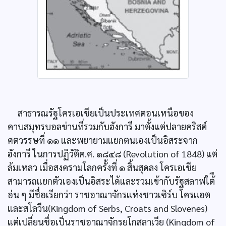
สาธารณรัฐโครเอเชียเป็นประเทศตอนเหนือของ
คาบสมุทรบอลข่านที่รวมกับฮังการี มาตั้งแต่ปลายคริสต์
ศตวรรษที่ ๑๑ และพยายามแยกตนเองเป็นอิสระจาก
ฮังการี ในการปฏิวัติค.ศ. ๑๘๔๘ (Revolution of 1848) แต่
ล้มเหลว เมื่อสงครามโลกครั้งที่ ๑ สิ้นสุดลง โครเอเชีย
สามารถแยกตัวเองเป็นอิสระได้และรวมเข้ากับรัฐสลาฟใต้ื
อ่น ๆ มีชื่อเรียกว่า ราชอาณาจักรแห่งชาวเซิร์บ โครแอต
และสโลวีน(Kingdom of Serbs, Croats and Slovenes)
แต่เปลี่ยนชื่อเป็นราชอาณาจักรยูโกสลาเวีย (Kingdom of