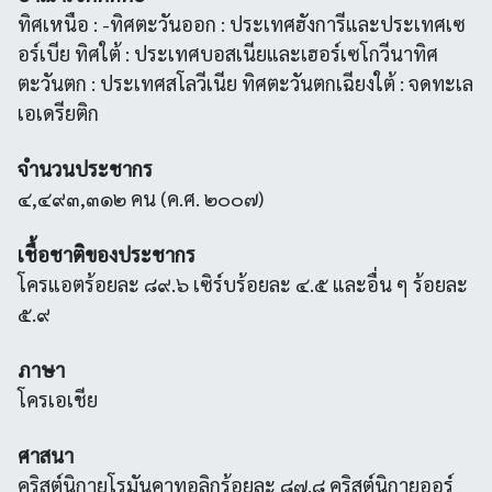
ทิศเหนือ : -ทิศตะวันออก : ประเทศฮังการีและประเทศเซ
อร์เบีย ทิศใต้ : ประเทศบอสเนียและเฮอร์เซโกวีนาทิศ
ตะวันตก : ประเทศสโลวีเนีย ทิศตะวันตกเฉียงใต้ : จดทะเล
เอเดรียติก
จำนวนประชากร
๔,๔๙๓,๓๑๒ คน (ค.ศ. ๒๐๐๗)
เชื้อชาติของประชากร
โครแอตร้อยละ ๘๙.๖ เซิร์บร้อยละ ๔.๕ และอื่น ๆ ร้อยละ
๕.๙
ภาษา
โครเอเชีย
ศาสนา
คริสต์นิกายโรมันคาทอลิกร้อยละ ๘๗.๘ คริสต์นิกายออร์