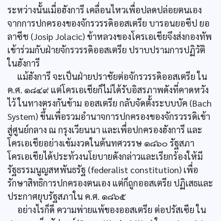
ระหว่างนั้นเมื่อฮังการี เคลื่อนไหวเพื่อปลดปล่อยตนเอง
จากการปกครองของจักรวรรดิออสเตรีย บารอนยอซีป ยอ
ลาซีช (Josip Jolacic) ข้าหลวงของโครเอเชียจึงส่งกองทัพ
เข้าร่วมกับฝ่ายจักรวรรดิออสเตรีย ปราบปรามการปฏิวัติ
ในฮังการี
แม้ฮังการี จะเป็นฝ่ายปราชัยต่อจักรวรรดิออสเตรีย ใน
ค.ศ. ๑๘๔๙ แต่โครเอเชียก็ไม่ได้รับอิสรภาพดังที่คาดหวัง
ไว้ ในทางตรงกันข้าม ออสเตรีย กลับจัดตั้งระบบบัค (Bach
System) ขึ้นเพื่อรวมอำนาจการปกครองของจักรวรรดิเข้า
สู่ศูนย์กลาง ณ กรุงเวียนนา และเพื่อปกครองฮังการี และ
โครเอเชียอย่างเข้มงวดในต้นทศวรรษ ๑๘๖๐ รัฐสภา
โครเอเชียได้ประท้วงนโยบายดังกล่าวและเรียกร้องให้มี
รัฐธรรมนูญสหพันธรัฐ (federalist constitution) เพื่อ
รักษาสิทธิการปกครองตนเอง แต่ก็ถูกออสเตรีย ปฏิเสธและ
ประกาศยุบรัฐสภาใน ค.ศ. ๑๘๖๕
อย่างไรก็ดี ความพ่ายแพ้ของออสเตรีย ต่อปรัสเซีย ใน