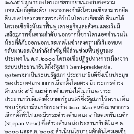
๑๙๙๕ ปัญหาของโครเอเชียที่เกี่ยวเนื่องกับสงคราม
บอสเนีย ก็ยุติลงด้วย เพราะกองกำลังโครเอเชียสามารถยึด
คืนเขตปกครองของพวกเซิร์บในโครเอเชียกลับคืนมาได้
โครเอเชียจึงหันมาฟื้นฟู เศรษฐกิจและสังคมและเริ่มมี
เสถียรภาพขึ้นตามลำดับ นอกจากนี้ชาวโครแอตจำนวนไม่
น้อยที่ีล้ภัยออกนอกประเทศในช่วงสงครามก็เริ่มอพยพ
กลับมาและเป็นกำลังสำคัญที่มีส่วนช่วยฟื้นฟูบูรณะ
ประเทศ ใน ค.ศ. ๒๐๐๐ โครเอเชียปฏิรูปทางการเมืองจาก
ระบบประธานาธิบดีกึ่งรัฐสภา (semi-presidential
system)มาเป็นระบบรัฐสภา ประธานาธิบดีซึ่งเป็นประมุข
ของประเทศมาจากการเลือกตั้งโดยตรง มีวาระการดำรง
ตำแหน่ง ๕ ปี และดำรงตำแหน่งได้ไม่เกิน ๒ วาระ
ประธานาธิบดีแต่งตั้งนายกรัฐมนตรีซึ่งรัฐสภาให้ความเห็น
ชอบ รัฐสภามีสมาชิกระหว่าง ๑๐๐-๑๖๐ คนซึ่งมาจากการ
เลือกตั้งทั่วไปและมีวาระดำรงตำแหน่ง ๔ ปีสตเยพัน เมซิก
(Stjepan Mesic) ซึ่งดำรงตำแหน่งประธานาธิบดีใน ค.ศ.
๒๐๐๐ และค.ศ. ๒๐๐๕ ดำเนินนโยบายผลักดันโครเอเชีย