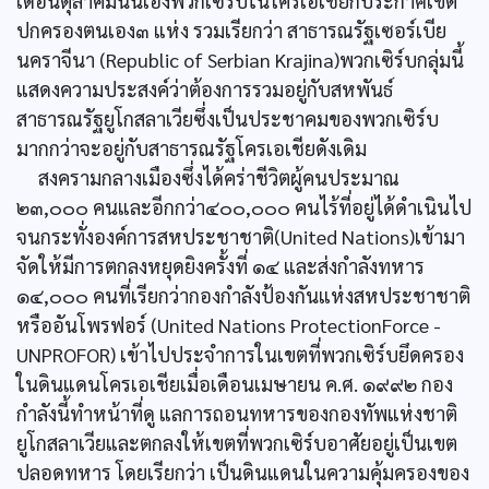
เดือนตุลาคมนั้นเองพวกเซิร์บในโครเอเชียก็ประกาศเขต
ปกครองตนเอง๓ แห่ง รวมเรียกว่า สาธารณรัฐเซอร์เบีย
นคราจีนา (Republic of Serbian Krajina)พวกเซิร์บกลุ่มนี้
แสดงความประสงค์ว่าต้องการรวมอยู่กับสหพันธ์
สาธารณรัฐยูโกสลาเวียซึ่งเป็นประชาคมของพวกเซิร์บ
มากกว่าจะอยู่กับสาธารณรัฐโครเอเชียดังเดิม
สงครามกลางเมืองซึ่งได้คร่าชีวิตผู้คนประมาณ
๒๓,๐๐๐ คนและอีกกว่า๔๐๐,๐๐๐ คนไร้ที่อยู่ได้ดำเนินไป
จนกระทั่งองค์การสหประชาชาติ(United Nations)เข้ามา
จัดให้มีการตกลงหยุดยิงครั้งที่ ๑๔ และส่งกำลังทหาร
๑๔,๐๐๐ คนที่เรียกว่ากองกำลังป้องกันแห่งสหประชาชาติ
หรืออันโพรฟอร์ (United Nations ProtectionForce -
UNPROFOR) เข้าไปประจำการในเขตที่พวกเซิร์บยึดครอง
ในดินแดนโครเอเชียเมื่อเดือนเมษายน ค.ศ. ๑๙๙๒ กอง
กำลังนี้ทำหน้าที่ดู แลการถอนทหารของกองทัพแห่งชาติ
ยูโกสลาเวียและตกลงให้เขตที่พวกเซิร์บอาศัยอยู่เป็นเขต
ปลอดทหาร โดยเรียกว่า เป็นดินแดนในความคุ้มครองของ