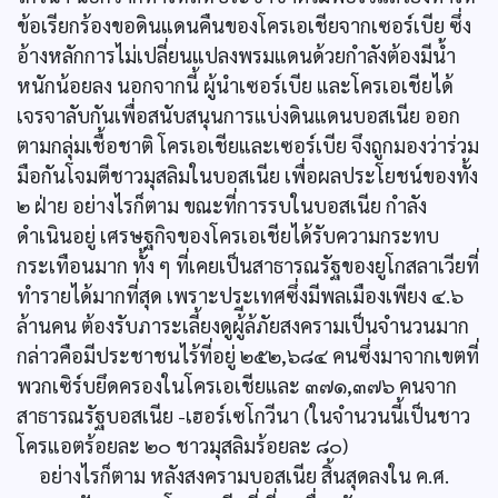
ข้อเรียกร้องขอดินแดนคืนของโครเอเชียจากเซอร์เบีย ซึ่ง
อ้างหลักการไม่เปลี่ยนแปลงพรมแดนด้วยกำลังต้องมีน้ำ
หนักน้อยลง นอกจากนี้ ผู้นำเซอร์เบีย และโครเอเชียได้
เจรจาลับกันเพื่อสนับสนุนการแบ่งดินแดนบอสเนีย ออก
ตามกลุ่มเชื้อชาติ โครเอเชียและเซอร์เบีย จึงถูกมองว่าร่วม
มือกันโจมตีชาวมุสลิมในบอสเนีย เพื่อผลประโยชน์ของทั้ง
๒ ฝ่าย อย่างไรก็ตาม ขณะที่การรบในบอสเนีย กำลัง
ดำเนินอยู่ เศรษฐกิจของโครเอเชียได้รับความกระทบ
กระเทือนมาก ทั้ง ๆ ที่เคยเป็นสาธารณรัฐของยูโกสลาเวียที่
ทำรายได้มากที่สุด เพราะประเทศซึ่งมีพลเมืองเพียง ๔.๖
ล้านคน ต้องรับภาระเลี้ยงดูผู้ีล้ภัยสงครามเป็นจำนวนมาก
กล่าวคือมีประชาชนไร้ที่อยู่ ๒๕๒,๖๘๔ คนซึ่งมาจากเขตที่
พวกเซิร์บยึดครองในโครเอเชียและ ๓๗๑,๓๗๖ คนจาก
สาธารณรัฐบอสเนีย -เฮอร์เซโกวีนา (ในจำนวนนี้เป็นชาว
โครแอตร้อยละ ๒๐ ชาวมุสลิมร้อยละ ๘๐)
อย่างไรก็ตาม หลังสงครามบอสเนีย สิ้นสุดลงใน ค.ศ.