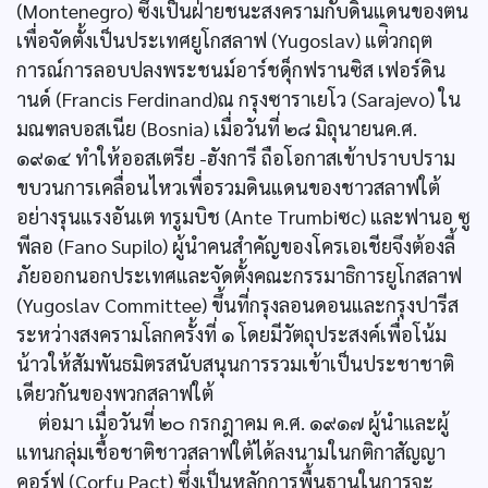
(Montenegro) ซึ่งเป็นฝ่ายชนะสงครามกับดินแดนของตน
เพื่อจัดตั้งเป็นประเทศยูโกสลาฟ (Yugoslav) แต่ิวกฤต
การณ์การลอบปลงพระชนม์อาร์ชดุ็กฟรานซิส เฟอร์ดิน
านด์ (Francis Ferdinand)ณ กรุงซาราเยโว (Sarajevo) ใน
มณฑลบอสเนีย (Bosnia) เมื่อวันที่ ๒๘ มิถุนายนค.ศ.
๑๙๑๔ ทำให้ออสเตรีย -ฮังการี ถือโอกาสเข้าปราบปราม
ขบวนการเคลื่อนไหวเพื่อรวมดินแดนของชาวสลาฟใต้
อย่างรุนแรงอันเต ทรูมบิช (Ante Trumbiซc) และฟานอ ซู
พีลอ (Fano Supilo) ผู้นำคนสำคัญของโครเอเชียจึงต้องลี้
ภัยออกนอกประเทศและจัดตั้งคณะกรรมาธิการยูโกสลาฟ
(Yugoslav Committee) ขึ้นที่กรุงลอนดอนและกรุงปารีส
ระหว่างสงครามโลกครั้งที่ ๑ โดยมีวัตถุประสงค์เพื่อโน้ม
น้าวให้สัมพันธมิตรสนับสนุนการรวมเข้าเป็นประชาชาติ
เดียวกันของพวกสลาฟใต้
ต่อมา เมื่อวันที่ ๒๐ กรกฎาคม ค.ศ. ๑๙๑๗ ผู้นำและผู้
แทนกลุ่มเชื้อชาติชาวสลาฟใต้ได้ลงนามในกติกาสัญญา
คอร์ฟู (Corfu Pact) ซึ่งเป็นหลักการพื้นฐานในการจะ