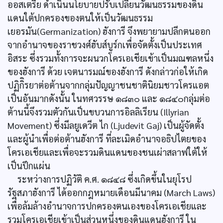
ออสเตรีย ดำเนินนโยบายปรับเปลี่ยนวัฒนธรรมของดิน
แดนใต้ปกครองของตนให้เป็นวัฒนธรรม
เยอรมัน(Germanization) ฮังการี จึงพยายามปลีกตนออก
จากอำนาจของราชวงศ์ฮับส์บูร์กเพื่อจัดตั้งเป็นประเทศ
อิสระ ซึ่งรวมทั้งการจะผนวกโครเอเชียเข้าเป็นมณฑลหนึ่ง
ของฮังการี ด้วย เจตนารมณ์ของฮังการี ดังกล่าวก่อให้เกิด
ปฏิกิิรยาต่อต้านจากกลุ่มปัญญาชนชาตินิยมชาวโครแอต
เป็นอันมากดังนั้น ในทศวรรษ ๑๘๓๐ และ ๑๘๔๐กลุ่มต่อ
ต้านนี้จึงรวมตัวกันเป็นขบวนการอิลลิเรียน (Illyrian
Movement) ซึ่งมีลยูเดวีต ไก (Ljudevit Gaj) เป็นผู้จัดตั้ง
และผู้นำเพื่อต่อต้านฮังการี ที่ละเมิดอำนาจอธิปไตยของ
โครเอเชียและเพื่อจะรวมดินแดนของชนเผ่าสลาฟใต้ให้
เป็นปึกแผ่น
ระหว่างการปฏิวัติ ค.ศ. ๑๘๔๘ ซึ่งเกิดขึ้นในยุโรป
รัฐสภาฮังการี ได้ออกกฎหมายเดือนมีนาคม (March Laws)
เพื่อล้มล้างอำนาจการปกครองตนเองของโครเอเชียและ
รวมโครเอเชียเข้าเป็นส่วนหนึ่งของดินแดนฮังการี ใน