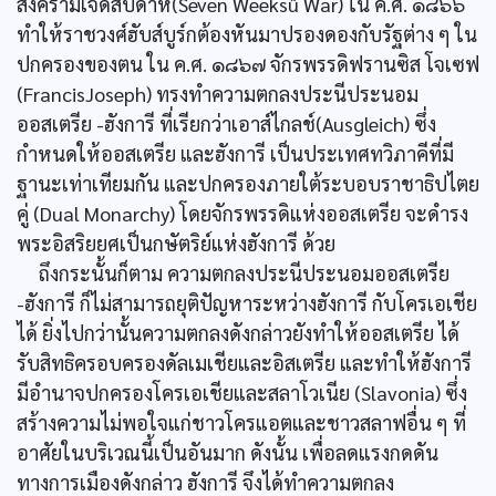
สงครามเจ็ดสัปดาห์(Seven Weeksû War) ใน ค.ศ. ๑๘๖๖
ทำให้ราชวงศ์ฮับส์บูร์กต้องหันมาปรองดองกับรัฐต่าง ๆ ใน
ปกครองของตน ใน ค.ศ. ๑๘๖๗ จักรพรรดิฟรานซิส โจเซฟ
(FrancisJoseph) ทรงทำความตกลงประนีประนอม
ออสเตรีย -ฮังการี ที่เรียกว่าเอาส์ไกลช์(Ausgleich) ซึ่ง
กำหนดให้ออสเตรีย และฮังการี เป็นประเทศทวิภาคีที่มี
ฐานะเท่าเทียมกัน และปกครองภายใต้ระบอบราชาธิปไตย
คู่ (Dual Monarchy) โดยจักรพรรดิแห่งออสเตรีย จะดำรง
พระอิสริยยศเป็นกษัตริย์แห่งฮังการี ด้วย
ถึงกระนั้นก็ตาม ความตกลงประนีประนอมออสเตรีย
-ฮังการี ก็ไม่สามารถยุติปัญหาระหว่างฮังการี กับโครเอเชีย
ได้ ยิ่งไปกว่านั้นความตกลงดังกล่าวยังทำให้ออสเตรีย ได้
รับสิทธิครอบครองดัลเมเชียและอิสเตรีย และทำให้ฮังการี
มีอำนาจปกครองโครเอเชียและสลาโวเนีย (Slavonia) ซึ่ง
สร้างความไม่พอใจแก่ชาวโครแอตและชาวสลาฟอื่น ๆ ที่
อาศัยในบริเวณนี้เป็นอันมาก ดังนั้น เพื่อลดแรงกดดัน
ทางการเมืองดังกล่าว ฮังการี จึงได้ทำความตกลง