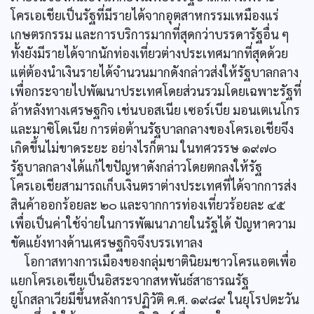
โครเอเชียเป็นรัฐที่มีรายได้จากอุตสาหกรรมเหมืองแร่
เกษตรกรรม และการบริการมากที่สุดกว่าบรรดารัฐอื่น ๆ
ทั้งยังมีรายได้จากนักท่องเที่ยวต่างประเทศมากที่สุดด้วย
แต่ต้องนำเงินรายได้จำนวนมากดังกล่าวส่งให้รัฐบาลกลาง
เพื่อกระจายไปพัฒนาประเทศโดยส่วนรวมโดยเฉพาะรัฐที่
ล้าหลังทางเศรษฐกิจ เช่นบอสเนีย เซอร์เบีย มอนเตเนโกร
และมาซิโดเนีย การต่อต้านรัฐบาลกลางของโครเอเชียจึง
เกิดขึ้นไม่ขาดระยะ อย่างไรก็ตาม ในทศวรรษ ๑๙๗๐
รัฐบาลกลางได้แก้ไขปัญหาดังกล่าวโดยตกลงให้รัฐ
โครเอเชียสามารถเก็บเงินตราต่างประเทศที่ได้จากการส่ง
สินค้าออกร้อยละ ๒๐ และจากการท่องเที่ยวร้อยละ ๔๕
เพื่อเป็นค่าใช้จ่ายในการพัฒนาภายในรัฐได้ ปัญหาความ
ขัดแย้งทางด้านเศรษฐกิจจึงบรรเทาลง
โอกาสทางการเมืองของกลุ่มชาตินิยมชาวโครแอตเพื่อ
แยกโครเอเชียเป็นอิสระจากสหพันธ์สาธารณรัฐ
ยูโกสลาเวียมีขึ้นหลังการปฏิวัติ ค.ศ. ๑๙๘๙ ในยุโรปตะวัน