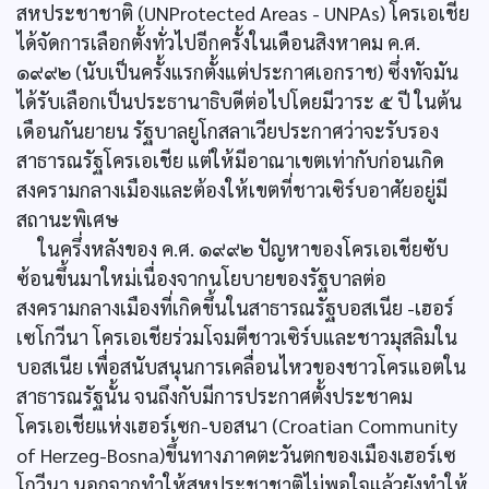
สหประชาชาติ (UNProtected Areas - UNPAs) โครเอเชีย
ได้จัดการเลือกตั้งทั่วไปอีกครั้งในเดือนสิงหาคม ค.ศ.
๑๙๙๒ (นับเป็นครั้งแรกตั้งแต่ประกาศเอกราช) ซึ่งทัจมัน
ได้รับเลือกเป็นประธานาธิบดีต่อไปโดยมีวาระ ๕ ปี ในต้น
เดือนกันยายน รัฐบาลยูโกสลาเวียประกาศว่าจะรับรอง
สาธารณรัฐโครเอเชีย แต่ให้มีอาณาเขตเท่ากับก่อนเกิด
สงครามกลางเมืองและต้องให้เขตที่ชาวเซิร์บอาศัยอยู่มี
สถานะพิเศษ
ในครึ่งหลังของ ค.ศ. ๑๙๙๒ ปัญหาของโครเอเชียซับ
ซ้อนขึ้นมาใหม่เนื่องจากนโยบายของรัฐบาลต่อ
สงครามกลางเมืองที่เกิดขึ้นในสาธารณรัฐบอสเนีย -เฮอร์
เซโกวีนา โครเอเชียร่วมโจมตีชาวเซิร์บและชาวมุสลิมใน
บอสเนีย เพื่อสนับสนุนการเคลื่อนไหวของชาวโครแอตใน
สาธารณรัฐนั้น จนถึงกับมีการประกาศตั้งประชาคม
โครเอเชียแห่งเฮอร์เซก-บอสนา (Croatian Community
of Herzeg-Bosna)ขึ้นทางภาคตะวันตกของเมืองเฮอร์เซ
โกวีนา นอกจากทำให้สหประชาชาติไม่พอใจแล้วยังทำให้