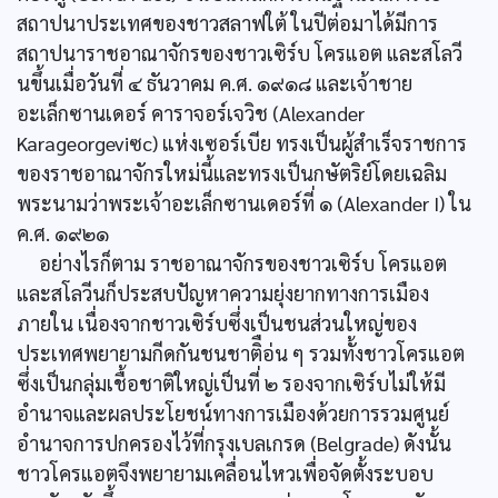
สถาปนาประเทศของชาวสลาฟใต้ ในปีต่อมาได้มีการ
สถาปนาราชอาณาจักรของชาวเซิร์บ โครแอต และสโลวี
นขึ้นเมื่อวันที่ ๔ ธันวาคม ค.ศ. ๑๙๑๘ และเจ้าชาย
อะเล็กซานเดอร์ คาราจอร์เจวิช (Alexander
Karageorgeviซc) แห่งเซอร์เบีย ทรงเป็นผู้สำเร็จราชการ
ของราชอาณาจักรใหม่นี้และทรงเป็นกษัตริย์โดยเฉลิม
พระนามว่าพระเจ้าอะเล็กซานเดอร์ที่ ๑ (Alexander I) ใน
ค.ศ. ๑๙๒๑
อย่างไรก็ตาม ราชอาณาจักรของชาวเซิร์บ โครแอต
และสโลวีนก็ประสบปัญหาความยุ่งยากทางการเมือง
ภายใน เนื่องจากชาวเซิร์บซึ่งเป็นชนส่วนใหญ่ของ
ประเทศพยายามกีดกันชนชาติือ่น ๆ รวมทั้งชาวโครแอต
ซึ่งเป็นกลุ่มเชื้อชาติใหญ่เป็นที่ ๒ รองจากเซิร์บไม่ให้มี
อำนาจและผลประโยชน์ทางการเมืองด้วยการรวมศูนย์
อำนาจการปกครองไว้ที่กรุงเบลเกรด (Belgrade) ดังนั้น
ชาวโครแอตจึงพยายามเคลื่อนไหวเพื่อจัดตั้งระบอบ