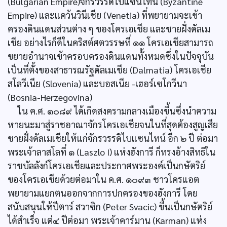
(Bulgarian Empire)จักรวรรดิไบแซนไทน์ (Byzantine
Empire) และแคว้นวินีเชีย (Venetia) ที่พยายามจะเข้า
ครองดินแดนส่วนต่าง ๆ ของโครเอเชีย และชายฝั่งดัลเม
เชีย อย่างไรก็ดีในคริสต์ศตวรรษที่ ๑๑ โครเอเชียสามารถ
ขยายอำนาจเข้าครอบครองดินแดนทั้งหมดซึ่งในปัจจุบัน
เป็นที่ตั้งของสาธารณรัฐดัลเมเชีย (Dalmatia) โครเอเชีย
สโลวีเนีย (Slovenia) และบอสเนีย -เฮอร์เซโกวีนา
(Bosnia-Herzegovina)
ใน ค.ศ. ๑๐๘๙ ได้เกิดสงครามกลางเมืองขึ้นซึ่งนำความ
หายนะมาสู่ราชอาณาจักรโครเอเชียจนในที่สุดต้องสูญเสีย
ชายฝั่งดัลเมเชียให้แก่จักรวรรดิไบแซนไทน์ อีก ๒ ปี ต่อมา
พระเจ้าลาสโลที่ ๑ (Laszlo I) แห่งฮังการี ก็ทรงอ้างสิทธิใน
ราชบัลลังก์โครเอเชียและประกาศพระองค์เป็นกษัตริย์
ของโครเอเชียด้วยต่อมาใน ค.ศ. ๑๐๙๓ ชาวโครแอต
พยายามแยกตนออกจากการปกครองของฮังการี โดย
สนับสนุนให้ปีตาร์ สวาซิก (Peter Svacic) ขึ้นเป็นกษัตริย์
ได้สำเร็จ แต่๔ ปีต่อมา พระเจ้าคาร์มาน (Karman) แห่ง