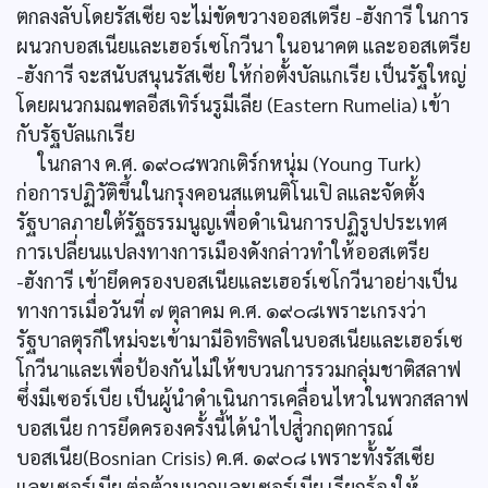
ตกลงลับโดยรัสเซีย จะไม่ขัดขวางออสเตรีย -ฮังการี ในการ
ผนวกบอสเนียและเฮอร์เซโกวีนา ในอนาคต และออสเตรีย
-ฮังการี จะสนับสนุนรัสเซีย ให้ก่อตั้งบัลแกเรีย เป็นรัฐใหญ่
โดยผนวกมณฑลอีสเทิร์นรูมีเลีย (Eastern Rumelia) เข้า
กับรัฐบัลแกเรีย
ในกลาง ค.ศ. ๑๙๐๘พวกเติร์กหนุ่ม (Young Turk)
ก่อการปฏิวัติขึ้นในกรุงคอนสแตนติโนเปิ ลและจัดตั้ง
รัฐบาลภายใต้รัฐธรรมนูญเพื่อดำเนินการปฏิรูปประเทศ
การเปลี่ยนแปลงทางการเมืองดังกล่าวทำให้ออสเตรีย
-ฮังการี เข้ายึดครองบอสเนียและเฮอร์เซโกวีนาอย่างเป็น
ทางการเมื่อวันที่ ๗ ตุลาคม ค.ศ. ๑๙๐๘เพราะเกรงว่า
รัฐบาลตุรกีใหม่จะเข้ามามีอิทธิพลในบอสเนียและเฮอร์เซ
โกวีนาและเพื่อป้องกันไม่ให้ขบวนการรวมกลุ่มชาติสลาฟ
ซึ่งมีเซอร์เบีย เป็นผู้นำดำเนินการเคลื่อนไหวในพวกสลาฟ
บอสเนีย การยึดครองครั้งนี้ได้นำไปสู่ิวกฤตการณ์
บอสเนีย(Bosnian Crisis) ค.ศ. ๑๙๐๘ เพราะทั้งรัสเซีย
และเซอร์เบีย ต่อต้านมากและเซอร์เบีย เรียกร้องให้