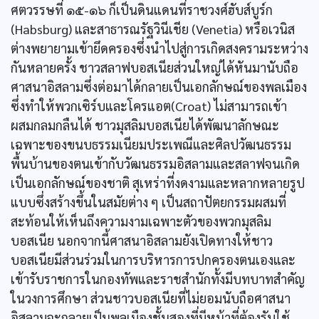
ศตวรรษที่ ๑๕-๑๖ ก็เป็นดินแดนที่ราชวงศ์ฮับส์บูร์ก
(Habsburg) และสาธารณรัฐวินีเชีย (Venetia) หรือเวนิส
ต่างพยายามเข้ายึดครองซึ่งนำไปสู่การเกิดสงครามระหว่าง
กันหลายครั้ง ชาวสลาฟบอสเนียส่วนใหญ่ได้หันมานับถือ
ศาสนาอิสลามซึ่งต่อมาได้กลายเป็นเอกลักษณ์ของพลเมือง
ซึ่งทำให้พวกเซิร์บและโครแอต(Croat) ไม่สามารถเข้า
ผสมกลมกลืนได้ ชาวมุสลิมบอสเนียได้พัฒนาลักษณะ
เฉพาะของขนบธรรมเนียมประเพณีและศิลปวัฒนธรรม
พื้นบ้านของตนเข้ากับวัฒนธรรมอิสลามและสลาฟจนเกิด
เป็นเอกลักษณ์ของชาติ สุเหร่าที่งดงามและหลากหลายรูป
แบบซึ่งสร้างขึ้นในสมัยต่าง ๆ เป็นสถาปัตยกรรมผสมที่
สะท้อนให้เห็นถึงความงามเฉพาะตัวของพวกมุสลิม
บอสเนีย นอกจากนี้ศาสนาอิสลามยังเปิดทางให้ชาว
บอสเนียมีส่วนร่วมในการบริหารการปกครองตนเองและ
เข้ารับราชการในกองทัพและราชสำนักทั้งมีบทบาทสำคัญ
ในวงการศึกษา ส่วนชาวบอสเนียที่ไม่ยอมนับถือศาสนา
อิสลามจะกลายเป็นพลเมืองชั้นสองที่มีหน้าที่ต้องรับใช้