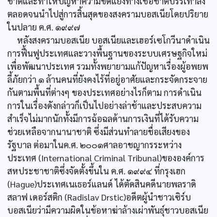
ชาติและทำให้ปัญหาความขัดแย้งทางเชื้อชาติบรรเทาลง
ตลอดจนนำไปสู่การสิ้นสุดของสงครามบอสเนียโดยปริยาย
ในปลาย ค.ศ. ๑๙๙๗
หลังสงครามบอสเนีย บอสเนียและเฮอร์เซโกวีนาดำเนิน
การฟื้นฟูประเทศและวางพื้นฐานของระบบเศรษฐกิจใหม่
เพื่อพัฒนาประเทศ รวมทั้งพยายามแก้ปัญหาเรื่องผู้อพยพ
ลี้ภัยกว่า ๑ ล้านคนที่ยังคงไร้ที่อยู่อาศัยและกระจัดกระจาย
กันตามพื้นที่ต่างๆ ของประเทศอย่างไรก็ตาม การดำเนิน
การในเรื่องดังกล่าวก็เป็นไปอย่างล่าช้าและประสบความ
สำเร็จไม่มากนักทั้งมีการฉ้อฉลด้านการเงินที่ได้รับความ
ช่วยเหลือจากนานาชาติ ซึ่งมีส่วนทำลายชื่อเสียงของ
รัฐบาล ต่อมาในค.ศ. ๒๐๐๑ศาลอาชญากรระหว่าง
ประเทศ (International Criminal Tribunal)ขององค์การ
สหประชาชาติซึ่งจัดตั้งขึ้นใน ค.ศ. ๑๙๙๔ ที่กรุงเฮก
(Hague)ประเทศเนเธอร์แลนด์ ได้ตัดสินคดีนายพลราดิ
สลาฟ เดอร์สติก (Radislav Drstic)อดีตผู้นำชาวเซิร์บ
บอสเนียว่ามีความผิดในข้อหาฆ่าล้างเผ่าพันธุ์ชาวบอสเนีย