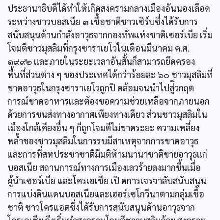
ประธานาธิบดีได้ทำให้เกิดสงครามกลางเมืองอันนองเลือด
ระหว่างชาวบอสเนีย ๓ เชื้อชาติชาวเซิร์บซึ่งได้รับการ
สนับสนุนด้านกำลังอาวุธจากกองทัพแห่งชาติเซอร์เบีย เริ่ม
โจมตีชาวมุสลิมที่กรุงซาราเยโวในเดือนมีนาคม ค.ศ.
๑๙๙๒ และภายในระยะเวลาอันสั้นก็สามารถยึดครอง
พื้นที่ส่วนต่าง ๆ ของประเทศได้กว่าร้อยละ ๖๐ ชาวมุสลิมที่
ขาดอาวุธในกรุงซาราเยโวถูกปิ ดล้อมจนนำไปสู่ิวกฤต
การณ์ขาดอาหารและต้องขอความช่วยเหลือจากภายนอก
ด้วยการขนส่งทางอากาศเพียงทางเดียว ส่วนชาวมุสลิมใน
เมืองใกล้เคียงอื่น ๆ ก็ถูกโจมตีไม่ขาดระยะ ความเพลี่ยง
พล้ำของชาวมุสลิมในการรบมีสาเหตุจากการขาดอาวุธ
และการที่สหประชาชาติมีมติห้ามนานาชาติขายอาวุธแก่
บอสเนีย สถานการณ์ทางการเมืองเลวร้ายลงมากขึ้นเมื่อ
ผู้นำเซอร์เบีย และโครเอเชีย เปิ ดการเจรจาลับสนับสนุน
การแบ่งดินแดนบอสเนียและเฮอร์เซโกวีนาตามกลุ่มเชื้อ
ชาติ ชาวโครแอตซึ่งได้รับการสนับสนุนด้านอาวุธจาก