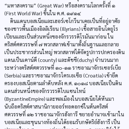
“มหาสงคราม” (Great War) หรือสงครามโลกครั้งที่ ๑
(First World War) ขึ้นใน ค.ศ. ๑๙๑๔
ดินแดนบอสเนียและเฮอร์เซโกวีนาเคยเป็นที่อยู่อาศัย
ของชาวพื้นเมืองอิลลิเรียน (Illyrians) เชื้อสายอินโดยูโร
เปียนและเป็นส่วนหนึ่งของจักรวรรดิโรมันมาก่อน ใน
คริสต์ศตวรรษที่ ๗ พวกสลาฟเข้ามาตั้งถิ่นฐานและกลาย
เป็นประชากรส่วนใหญ่ พวกสลาฟได้จัดรูปการปกครองดิน
แดนเป็นเคาน์ตี (county) และดัชชี(duchy) จำนวนมาก
ระหว่างคริสต์ศตวรรษที่ ๑๐-๑๑ ราชอาณาจักรเซอร์เบีย
(Serbia) และราชอาณาจักรโครเอเชีย (Croatia) เข้ายึด
ครองบอสเนียตามลำดับหลัง ค.ศ. ๑๐๑๘ บอสเนียเป็นดิน
แดนส่วนหนึ่งของจักรวรรดิไบแซนไทน์
(ByzantineEmpire) และพลเมืองในบอสเนียได้หันมา
นับถือคริสต์ศาสนานิกายออร์ทอดอกซ์ในต้นคริสต์
ศตวรรษที่ ๑๒ ราชอาณาจักรฮังการี ขยายอำนาจเข้ามาใน
บอสเนียและขุนนางท้องถิ่นได้ยอมรับกษัตริย์ฮังการี เป็น