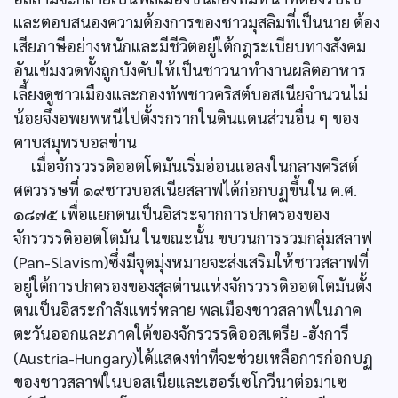
และตอบสนองความต้องการของชาวมุสลิมที่เป็นนาย ต้อง
เสียภาษีอย่างหนักและมีชีวิตอยู่ใต้กฎระเบียบทางสังคม
อันเข้มงวดทั้งถูกบังคับให้เป็นชาวนาทำงานผลิตอาหาร
เลี้ยงดูชาวเมืองและกองทัพชาวคริสต์บอสเนียจำนวนไม่
น้อยจึงอพยพหนีไปตั้งรกรากในดินแดนส่วนอื่น ๆ ของ
คาบสมุทรบอลข่าน
เมื่อจักรวรรดิออตโตมันเริ่มอ่อนแอลงในกลางคริสต์
ศตวรรษที่ ๑๙ชาวบอสเนียสลาฟได้ก่อกบฏขึ้นใน ค.ศ.
๑๘๗๕ เพื่อแยกตนเป็นอิสระจากการปกครองของ
จักรวรรดิออตโตมัน ในขณะนั้น ขบวนการรวมกลุ่มสลาฟ
(Pan-Slavism)ซึ่งมีจุดมุ่งหมายจะส่งเสริมให้ชาวสลาฟที่
อยู่ใต้การปกครองของสุลต่านแห่งจักรวรรดิออตโตมันตั้ง
ตนเป็นอิสระกำลังแพร่หลาย พลเมืองชาวสลาฟในภาค
ตะวันออกและภาคใต้ของจักรวรรดิออสเตรีย -ฮังการี
(Austria-Hungary)ได้แสดงท่าทีจะช่วยเหลือการก่อกบฏ
ของชาวสลาฟในบอสเนียและเฮอร์เซโกวีนาต่อมาเซ