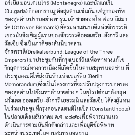
อร์เบีย มอนเตเนโกร (Montenegro) และบัลแกเรีย
(Bulgaria) ก็ก่อการกบฏต่อสุลต่านเช่นกัน แต่ถูกกองทัพ
ของสุลต่านปราบอย่างทารุณ เจ้าชายออทโท ฟอน บิสมา
ร์ค (Otto von Bismarck) อัครมหาเสนาบดีแห่งจักรวรรดิ
เยอรมันจึงเชิญผู้แทนของจักรวรรดิออสเตรีย -ฮังการี และ
รัสเซีย ซึ่งเป็นภาคีของสันนิบาตสาม
จักรพรรดิ(Dreikaiserbund; League of the Three
Emperors) มาประชุมกันที่กรุงเบอร์ลินเพื่อหาทางแก้ไข
วิกฤตการณ์ทางการเมืองที่เกิดขึ้นในคาบสมุทรบอลข่าน ที่
ประชุมลงมติให้ส่งบันทึกแห่งเบอร์ลิน (Berlin
Memorandum)ซึ่งเป็นโครงการที่จะปรับปรุงการปกครอง
ของสุลต่านไปยังมหาอำนาจต่าง ๆ ในยุโรปต่อมาอังกฤษ
ฝรั่งเศส ออสเตรีย -ฮังการี เยอรมนี และรัสเซีย ได้ส่งผู้แทน
ไปร่วมประชุมที่กรุงคอนสแตนติโนเปิล (Constantinople)
ในปลายเดือนธันวาคม ค.ศ. ๑๘๗๖เพื่อพิจารณาแนว
ดำเนินการตามบันทึกดังกล่าวและเพื่อยุติข้อพิพาท
ระหว่างประเทศในคาบสมุทรบอลข่าน