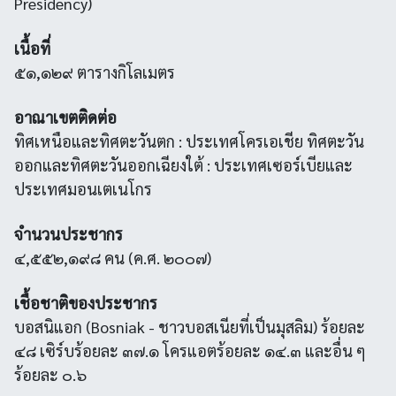
Presidency)
เนื้อที่
๕๑,๑๒๙ ตารางกิโลเมตร
อาณาเขตติดต่อ
ทิศเหนือและทิศตะวันตก : ประเทศโครเอเชีย ทิศตะวัน
ออกและทิศตะวันออกเฉียงใต้ : ประเทศเซอร์เบียและ
ประเทศมอนเตเนโกร
จำนวนประชากร
๔,๕๕๒,๑๙๘ คน (ค.ศ. ๒๐๐๗)
เชื้อชาติของประชากร
บอสนิแอก (Bosniak - ชาวบอสเนียที่เป็นมุสลิม) ร้อยละ
๔๘ เซิร์บร้อยละ ๓๗.๑ โครแอตร้อยละ ๑๔.๓ และอื่น ๆ
ร้อยละ ๐.๖