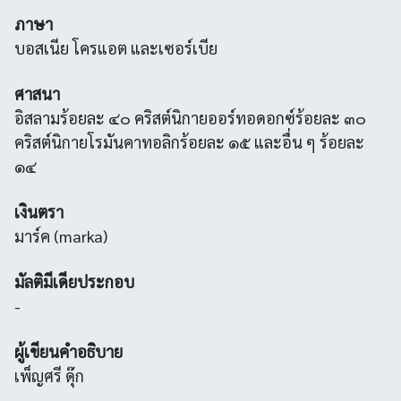
ภาษา
บอสเนีย โครแอต และเซอร์เบีย
ศาสนา
อิสลามร้อยละ ๔๐ คริสต์นิกายออร์ทอดอกซ์ร้อยละ ๓๐
คริสต์นิกายโรมันคาทอลิกร้อยละ ๑๕ และอื่น ๆ ร้อยละ
๑๔
เงินตรา
มาร์ค (marka)
มัลติมีเดียประกอบ
-
ผู้เขียนคำอธิบาย
เพ็ญศรี ดุ๊ก