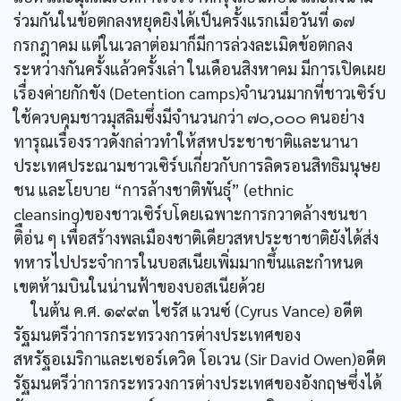
ร่วมกันในข้อตกลงหยุดยิงได้เป็นครั้งแรกเมื่อวันที่ ๑๗
กรกฎาคม แต่ในเวลาต่อมาก็มีการล่วงละเมิดข้อตกลง
ระหว่างกันครั้งแล้วครั้งเล่า ในเดือนสิงหาคม มีการเปิดเผย
เรื่องค่ายกักขัง (Detention camps)จำนวนมากที่ชาวเซิร์บ
ใช้ควบคุมชาวมุสลิมซึ่งมีจำนวนกว่า ๗๐,๐๐๐ คนอย่าง
ทารุณเรื่องราวดังกล่าวทำให้สหประชาชาติและนานา
ประเทศประณามชาวเซิร์บเกี่ยวกับการลิดรอนสิทธิมนุษย
ชน และโยบาย “การล้างชาติพันธุ์” (ethnic
cleansing)ของชาวเซิร์บโดยเฉพาะการกวาดล้างชนชา
ติือ่น ๆ เพื่อสร้างพลเมืองชาติเดียวสหประชาชาติยังได้ส่ง
ทหารไปประจำการในบอสเนียเพิ่มมากขึ้นและกำหนด
เขตห้ามบินในน่านฟ้าของบอสเนียด้วย
ในต้น ค.ศ. ๑๙๙๓ ไซรัส แวนซ์ (Cyrus Vance) อดีต
รัฐมนตรีว่าการกระทรวงการต่างประเทศของ
สหรัฐอเมริกาและเซอร์เดวิด โอเวน (Sir David Owen)อดีต
รัฐมนตรีว่าการกระทรวงการต่างประเทศของอังกฤษซึ่งได้