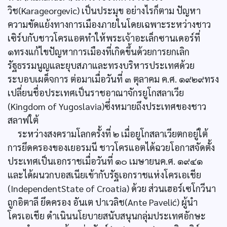
วิช(Karageorgevic) เป็นประมุข อย่างไรก็ตาม ปัญหา
ความขัดแย้งทางการเมืองภายในโดยเฉพาะระหว่างชาว
เซิร์บกับชาวโครแอตทำให้พระเจ้าอะเล็กซานเดอร์ที่
๑ทรงแก้ไขปัญหาการเมืองที่เกิดขึ้นด้วยการยกเลิก
รัฐธรรมนูญและยุบสภาและทรงบริหารประเทศด้วย
ระบอบเผด็จการ ต่อมาเมื่อวันที่ ๓ ตุลาคม ค.ศ. ๑๙๒๙ทรง
เปลี่ยนชื่อประเทศเป็นราชอาณาจักรยูโกสลาเวีย
(Kingdom of Yugoslavia)ซึ่งหมายถึงประเทศของชาว
สลาฟใต้
ระหว่างสงครามโลกครั้งที่ ๒ เมื่อยูโกสลาเวียตกอยู่ใต้
การยึดครองของเยอรมนี ชาวโครแอตได้ฉวยโอกาสจัดตั้ง
ประเทศเป็นเอกราชเมื่อวันที่ ๑๐ เมษายนค.ศ. ๑๙๔๑
และได้ผนวกบอสเนียเข้ากับรัฐเอกราชแห่งโครเอเชีย
(IndependentState of Croatia) ด้วย ส่วนเฮอร์เซโกวีนา
ถูกอิตาลี ยึดครอง อันเต ปาเวลิช(Ante Pavelić) ผู้นำ
โครเอเชีย ดำเนินนโยบายสนับสนุนกลุ่มประเทศอักษะ