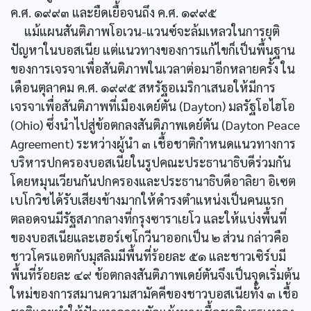
ค.ศ. ๑๙๙๓ และยืดเยื้อจนถึง ค.ศ. ๑๙๙๕
แม้แผนสันติภาพโอเวน-แวนซ์จะล้มเหลวในการยุติ
ปัญหาในบอสเนีย แต่แนวทางของการแก้ไขก็เป็นพื้นฐาน
ของการเจรจาเพื่อสันติภาพในเวลาต่อมาอีกหลายครั้ง ใน
เดือนตุลาคม ค.ศ. ๑๙๙๕ สหรัฐอเมริกาเสนอให้มีการ
เจรจาเพื่อสันติภาพที่เมืองเดย์ตัน (Dayton) มลรัฐโอไฮโอ
(Ohio) ซึ่งนำไปสู่ข้อตกลงสันติภาพเดย์ตัน (Dayton Peace
Agreement) ระหว่างผู้นำ ๓ เชื้อชาติกำหนดแนวทางการ
บริหารปกครองบอสเนียในรูปคณะประธานาธิบดีร่วมกัน
โดยหมุนเวียนกันปกครองและประธานาธิบดีอาลิยา อิเซต
เบโกวิชได้รับเสียงข้างมากให้ดำรงตำแหน่งเป็นคนแรก
ตลอดจนมีรัฐสภากลางที่กรุงซาราเยโว และให้แบ่งพื้นที่
ของบอสเนียและเฮอร์เซโกวีนาออกเป็น ๒ ส่วน กล่าวคือ
ชาวโครแอตกับมุสลิมมีพื้นที่ร้อยละ ๕๑ และชาวเซิร์บมี
พื้นที่ร้อยละ ๔๙ ข้อตกลงสันติภาพเดย์ตันจึงเป็นจุดเริ่มต้น
ใหม่ของการสมานความสามัคคีของชาวบอสเนียทั้ง ๓ เชื้อ