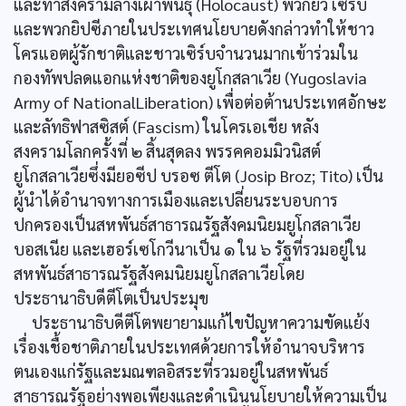
และทำสงครามล้างเผ่าพันธุ์ (Holocaust) พวกยิว เซิร์บ
และพวกยิปซีภายในประเทศนโยบายดังกล่าวทำให้ชาว
โครแอตผู้รักชาติและชาวเซิร์บจำนวนมากเข้าร่วมใน
กองทัพปลดแอกแห่งชาติของยูโกสลาเวีย (Yugoslavia
Army of NationalLiberation) เพื่อต่อต้านประเทศอักษะ
และลัทธิฟาสซิสต์ (Fascism) ในโครเอเชีย หลัง
สงครามโลกครั้งที่ ๒ สิ้นสุดลง พรรคคอมมิวนิสต์
ยูโกสลาเวียซึ่งมียอซีป บรอซ ตีโต (Josip Broz; Tito) เป็น
ผู้นำได้อำนาจทางการเมืองและเปลี่ยนระบอบการ
ปกครองเป็นสหพันธ์สาธารณรัฐสังคมนิยมยูโกสลาเวีย
บอสเนีย และเฮอร์เซโกวีนาเป็น ๑ ใน ๖ รัฐที่รวมอยู่ใน
สหพันธ์สาธารณรัฐสังคมนิยมยูโกสลาเวียโดย
ประธานาธิบดีตีโตเป็นประมุข
ประธานาธิบดีตีโตพยายามแก้ไขปัญหาความขัดแย้ง
เรื่องเชื้อชาติภายในประเทศด้วยการให้อำนาจบริหาร
ตนเองแก่รัฐและมณฑลอิสระที่รวมอยู่ในสหพันธ์
สาธารณรัฐอย่างพอเพียงและดำเนินนโยบายให้ความเป็น