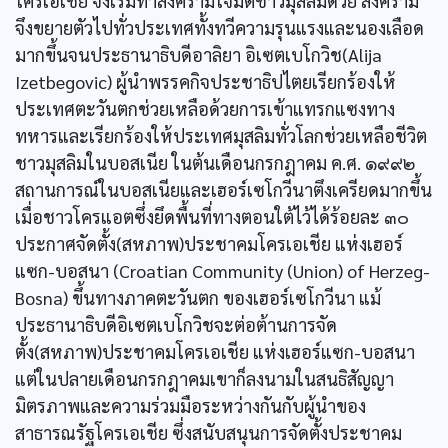
โครเอเชีย จึงเริ่มทำสงครามโจมตีชาวมุสลิมด้วย สงคราม
จึงขยายตัวไปทั่วประเทศทั้งทวีความรุนแรงและนองเลือด
มากขึ้นจนประธานาธิบดีอาลิยา อิเซตเบโกวิช(Alija
Izetbegovic) ผู้นำพรรคกิจประชาธิปไตยเรียกร้องให้
ประเทศตะวันตกช่วยเหลือด้วยการเข้าแทรกแซงทาง
ทหารและเรียกร้องให้ประเทศมุสลิมทั่วโลกช่วยเหลือชีวิต
ชาวมุสลิมในบอสเนีย ในต้นเดือนกรกฎาคม ค.ศ. ๑๙๙๒
สถานการณ์ในบอสเนียและเฮอร์เซโกวีนาตึงเครียดมากขึ้น
เมื่อชาวโครแอตซึ่งยึดพื้นที่ทางตอนใต้ไว้ได้ร้อยละ ๓๐
ประกาศจัดตั้ง(สหภาพ)ประชาคมโครเอเชีย แห่งเฮอร์
แซก-บอสนา (Croatian Community (Union) of Herzeg-
Bosna) ขึ้นทางภาคตะวันตก ของเฮอร์เซโกวีนา แม้
ประธานาธิบดีอิเซตเบโกวิชจะต่อต้านการจัด
ตั้ง(สหภาพ)ประชาคมโครเอเชีย แห่งเฮอร์แซก-บอสนา
แต่ในปลายเดือนกรกฎาคมเขาก็ลงนามในสนธิสัญญา
มิตรภาพและความร่วมมือระหว่างกันกับผู้นำของ
สาธารณรัฐโครเอเชีย ซึ่งสนับสนุนการจัดตั้งประชาคม