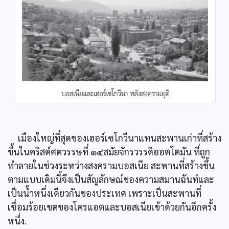
เมืองใหญ่ที่สุดของเฮอร์เซโกวีนาแทนสะพานเก่าที่สร้าง
ขึ้นในคริสต์ศตวรรษที่ ๑๔สมัยจักรวรรดิออตโตมัน ที่ถูก
ทำลายในช่วงระหว่างสงครามบอสเนีย สะพานที่สร้างขึ้น
ตามแบบเดิมนี้จึงเป็นสัญลักษณ์ของความสมานฉันท์และ
เป็นน้ำหนึ่งเดียวกันของประเทศ เพราะเป็นสะพานที่
เชื่อมร้อยเขตของโครแอตและบอสเนียเข้าด้วยกันอีกครั้ง
หนึ่ง.