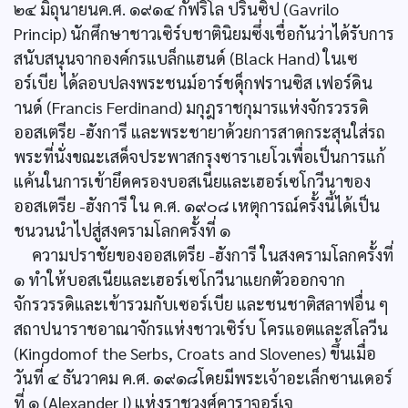
๒๔ มิถุนายนค.ศ. ๑๙๑๔ กัฟริโล ปรินซิป (Gavrilo
Princip) นักศึกษาชาวเซิร์บชาตินิยมซึ่งเชื่อกันว่าได้รับการ
สนับสนุนจากองค์กรแบล็กแฮนด์ (Black Hand) ในเซ
อร์เบีย ได้ลอบปลงพระชนม์อาร์ชดุ็กฟรานซิส เฟอร์ดิน
านด์ (Francis Ferdinand) มกุฎราชกุมารแห่งจักรวรรดิ
ออสเตรีย -ฮังการี และพระชายาด้วยการสาดกระสุนใส่รถ
พระที่นั่งขณะเสด็จประพาสกรุงซาราเยโวเพื่อเป็นการแก้
แค้นในการเข้ายึดครองบอสเนียและเฮอร์เซโกวีนาของ
ออสเตรีย -ฮังการี ใน ค.ศ. ๑๙๐๘ เหตุการณ์ครั้งนี้ได้เป็น
ชนวนนำไปสู่สงครามโลกครั้งที่ ๑
ความปราชัยของออสเตรีย -ฮังการี ในสงครามโลกครั้งที่
๑ ทำให้บอสเนียและเฮอร์เซโกวีนาแยกตัวออกจาก
จักรวรรดิและเข้ารวมกับเซอร์เบีย และชนชาติสลาฟอื่น ๆ
สถาปนาราชอาณาจักรแห่งชาวเซิร์บ โครแอตและสโลวีน
(Kingdomof the Serbs, Croats and Slovenes) ขึ้นเมื่อ
วันที่ ๔ ธันวาคม ค.ศ. ๑๙๑๘โดยมีพระเจ้าอะเล็กซานเดอร์
ที่ ๑ (Alexander I) แห่งราชวงศ์คาราจอร์เจ