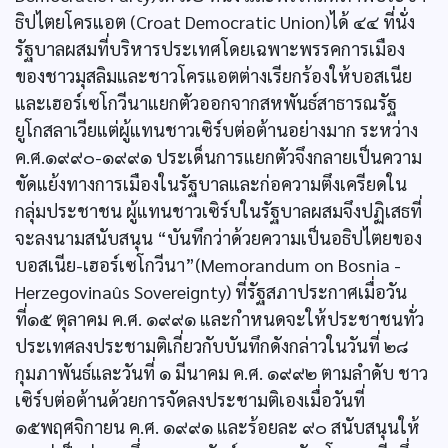
ธิปไตยโครแอต (Croat Democratic Union)ได้ ๔๔ ที่นั่ง
รัฐบาลผสมที่บริหารประเทศโดยเฉพาะพรรคการเมือง
ของชาวมุสลิมและชาวโครแอตต่างเรียกร้องให้บอสเนีย
และเฮอร์เซโกวีนาแยกตัวออกจากสหพันธ์สาธารณรัฐ
ยูโกสลาเวียแต่ผู้แทนชาวเซิร์บต่อต้านอย่างมาก ระหว่าง
ค.ศ.๑๙๙๐-๑๙๙๑ ประเด็นการแยกตัวจึงกลายเป็นความ
ขัดแย้งทางการเมืองในรัฐบาลและก่อความตึงเครียดใน
กลุ่มประชาชน ผู้แทนชาวเซิร์บในรัฐบาลผสมจึงปฏิเสธที่
จะลงนามสนับสนุน “บันทึกว่าด้วยความเป็นอธิปไตยของ
บอสเนีย-เฮอร์เซโกวีนา”(Memorandum on Bosnia -
Herzegovinaûs Sovereignty) ที่รัฐสภาประกาศเมื่อวัน
ที่๑๕ ตุลาคม ค.ศ. ๑๙๙๑ และกำหนดจะให้ประชาชนทั่ว
ประเทศลงประชามติเกี่ยวกับบันทึกดังกล่าวในวันที่ ๒๘
กุมภาพันธ์และวันที่ ๑ มีนาคม ค.ศ. ๑๙๙๒ ตามลำดับ ชาว
เซิร์บต่อต้านด้วยการจัดลงประชามติเองเมื่อวันที่
๑๕พฤศจิกายน ค.ศ. ๑๙๙๑ และร้อยละ ๙๐ สนับสนุนให้