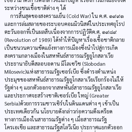
ระหว่างชนเชื้อชาติต่าง ๆ ได้
การสิ้นสุดของสงครามเย็น (Cold War) ใน ค.ศ. ๑๙๙๑
และการล่มสลายของระบอบคอมมิวนิสต์ในประเทศยุโรป
ตะวันออกที่เป็นผลสืบเนื่องจากการปฏิวัติค.ศ. ๑๙๘๙
(Revolution of 1989) ได้ทำให้ปัญหาเรื่องเชื้อชาติกลาย
เป็นชนวนความขัดแย้งทางการเมืองซึ่งนำไปสู่การเกิด
สงครามกลางเมืองในสหพันธ์สาธารณรัฐยูโกสลาเวีย
ประธานาธิบดีสลอบอดาน มีโลเซวิช (Slobodan
Milosevic)แห่งสาธารณรัฐเซอร์เบีย ซึ่งดำรงตำแหน่ง
ประมุขของสหพันธ์สาธารณรัฐยูโกสลาเวียเรียกร้องไม่ให้
รัฐต่าง ๆ แยกตัวออกจากสหพันธ์สาธารณรัฐยูโกสลาเวีย
และประกาศจะสร้างชาติเซอร์เบีย ใหญ่ (Greater
Serbia)ด้วยการรวมชาวเซิร์บในดินแดนต่าง ๆ เข้าเป็น
ประเทศเดียวกัน นโยบายดังกล่าวก่อความตึงเครียด
ทางการเมืองในสาธารณรัฐต่าง ๆ เมื่อสาธารณรัฐ
โครเอเชีย และสาธารณรัฐสโลวีเนีย ประกาศแยกตัวออก