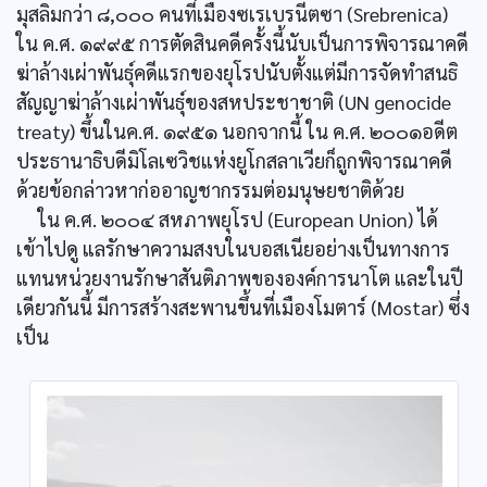
มุสลิมกว่า ๘,๐๐๐ คนที่เมืองซเรเบรนีตซา (Srebrenica)
ใน ค.ศ. ๑๙๙๕ การตัดสินคดีครั้งนี้นับเป็นการพิจารณาคดี
ฆ่าล้างเผ่าพันธุ์คดีแรกของยุโรปนับตั้งแต่มีการจัดทำสนธิ
สัญญาฆ่าล้างเผ่าพันธุ์ของสหประชาชาติ (UN genocide
treaty) ขึ้นในค.ศ. ๑๙๕๑ นอกจากนี้ ใน ค.ศ. ๒๐๐๑อดีต
ประธานาธิบดีมิโลเซวิชแห่งยูโกสลาเวียก็ถูกพิจารณาคดี
ด้วยข้อกล่าวหาก่ออาญชากรรมต่อมนุษยชาติด้วย
ใน ค.ศ. ๒๐๐๔ สหภาพยุโรป (European Union) ได้
เข้าไปดู แลรักษาความสงบในบอสเนียอย่างเป็นทางการ
แทนหน่วยงานรักษาสันติภาพขององค์การนาโต และในปี
เดียวกันนี้ มีการสร้างสะพานขึ้นที่เมืองโมตาร์ (Mostar) ซึ่ง
เป็น