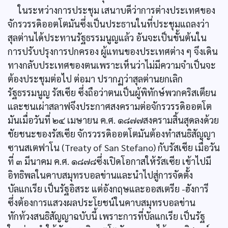
ในระหว่างการประชุม เสนาบดีว่าการต่างประเทศของ
จักรวรรดิออตโตมันซึ่งเป็นประธานในที่ประชุมแถลงว่า
สุลต่านได้ประทานรัฐธรรมนูญแล้ว อันจะเป็นขั้นต้นใน
การปรับปรุงการปกครอง ผู้แทนของประเทศต่าง ๆ จึงเดิน
ทางกลับประเทศของตนเพราะเห็นว่าไม่มีความจำเป็นจะ
ต้องประชุมต่อไป ต่อมา ปรากฏว่าสุลต่านยกเลิก
รัฐธรรมนูญ รัสเซีย ซึ่งถือว่าตนเป็นผู้พิทักษ์พวกคริสเตียน
และชนเผ่าสลาฟจึงประกาศสงครามต่อจักรวรรดิออตโต
มันเมื่อวันที่ ๒๔ เมษายน ค.ศ. ๑๘๗๗สงครามสิ้นสุดลงด้วย
ชัยชนะของรัสเซีย จักรวรรดิออตโตมันต้องทำสนธิสัญญา
ซานสเตฟาโน (Treaty of San Stefano) กับรัสเซีย เมื่อวัน
ที่ ๓ มีนาคม ค.ศ. ๑๘๗๘ซึ่งเปิดโอกาสให้รัสเซีย เข้าไปมี
อิทธิพลในคาบสมุทรบอลข่านและนำไปสู่การจัดตั้ง
บัลแกเรีย เป็นรัฐอิสระ แต่อังกฤษและออสเตรีย -ฮังการี
ซึ่งต้องการแสวงผลประโยชน์ในคาบสมุทรบอลข่าน
ทักท้วงสนธิสัญญาฉบับนี้ เพราะการที่บัลแกเรีย เป็นรัฐ