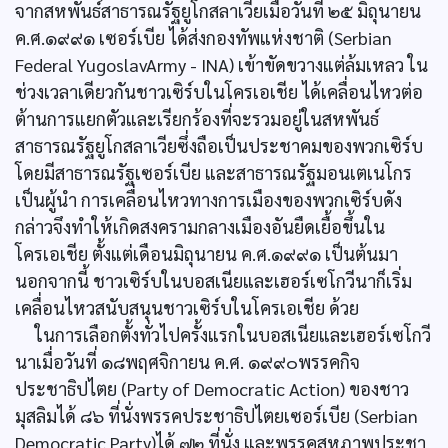
จากสหพันธ์สาธารณรัฐยูโกสลาเวียเมื่อวันที่ ๒๕ มิถุนายน
ค.ศ.๑๙๙๑ เซอร์เบีย ได้ส่งกองทัพแห่งชาติ (Serbian
Federal YugoslavArmy - INA) เข้าขัดขวางแต่ล้มเหลว ใน
ช่วงเวลาเดียวกันชาวเซิร์บในโครเอเชีย ได้เคลื่อนไหวต่อ
ต้านการแยกตัวและเรียกร้องที่จะรวมอยู่ในสหพันธ์
สาธารณรัฐยูโกสลาเวียซึ่งถือเป็นประชาคมของพวกเซิร์บ
โดยมีสาธารณรัฐเซอร์เบีย และสาธารณรัฐมอนเตเนโกร
เป็นผู้นำ การเคลื่อนไหวทางการเมืองของพวกเซิร์บดัง
กล่าวจึงทำให้เกิดสงครามกลางเมืองอันยืดเยื้อขึ้นใน
โครเอเชีย ตั้งแต่เดือนมิถุนายน ค.ศ.๑๙๙๑ เป็นต้นมา
นอกจากนี้ ชาวเซิร์บในบอสเนียและเฮอร์เซโกวีนาก็เริ่ม
เคลื่อนไหวสนับสนุนชาวเซิร์บในโครเอเชีย ด้วย
ในการเลือกตั้งทั่วไปครั้งแรกในบอสเนียและเฮอร์เซโกวี
นาเมื่อวันที่ ๑๘พฤศจิกายน ค.ศ. ๑๙๙๐พรรคกิจ
ประชาธิปไตย (Party of Democratic Action) ของชาว
มุสลิมได้ ๘๖ ที่นั่งพรรคประชาธิปไตยเซอร์เบีย (Serbian
Democratic Party)ได้ ๗๒ ที่นั่ง และพรรคสหภาพประชา