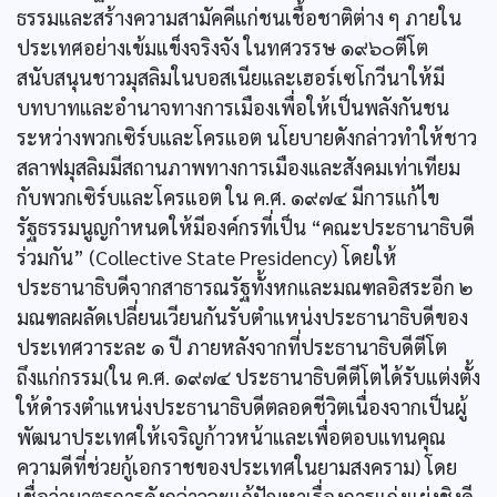
ธรรมและสร้างความสามัคคีแก่ชนเชื้อชาติต่าง ๆ ภายใน
ประเทศอย่างเข้มแข็งจริงจัง ในทศวรรษ ๑๙๖๐ตีโต
สนับสนุนชาวมุสลิมในบอสเนียและเฮอร์เซโกวีนาให้มี
บทบาทและอำนาจทางการเมืองเพื่อให้เป็นพลังกันชน
ระหว่างพวกเซิร์บและโครแอต นโยบายดังกล่าวทำให้ชาว
สลาฟมุสลิมมีสถานภาพทางการเมืองและสังคมเท่าเทียม
กับพวกเซิร์บและโครแอต ใน ค.ศ. ๑๙๗๔ มีการแก้ไข
รัฐธรรมนูญกำหนดให้มีองค์กรที่เป็น “คณะประธานาธิบดี
ร่วมกัน” (Collective State Presidency) โดยให้
ประธานาธิบดีจากสาธารณรัฐทั้งหกและมณฑลอิสระอีก ๒
มณฑลผลัดเปลี่ยนเวียนกันรับตำแหน่งประธานาธิบดีของ
ประเทศวาระละ ๑ ปี ภายหลังจากที่ประธานาธิบดีตีโต
ถึงแก่กรรม(ใน ค.ศ. ๑๙๗๔ ประธานาธิบดีตีโตได้รับแต่งตั้ง
ให้ดำรงตำแหน่งประธานาธิบดีตลอดชีวิตเนื่องจากเป็นผู้
พัฒนาประเทศให้เจริญก้าวหน้าและเพื่อตอบแทนคุณ
ความดีที่ช่วยกู้เอกราชของประเทศในยามสงคราม) โดย
เชื่อว่ามาตรการดังกล่าวจะแก้ปัญหาเรื่องการแก่งแย่งชิงดี