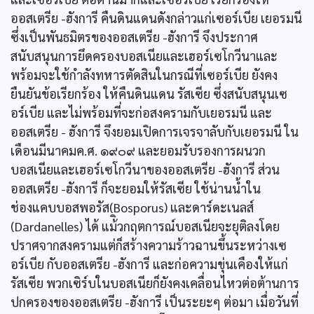
ออสเตรีย -ฮังการี คืนดินแดนดังกล่าวแก่เซอร์เบีย เยอรมนี
ซึ่งเป็นพันธมิตรของออสเตรีย -ฮังการี จึงประกาศ
สนับสนุนการยึดครองบอสเนียและเฮอร์เซโกวีนาและ
พร้อมจะใช้กำลังทหารตัดสินในกรณีที่เซอร์เบีย ยังคง
ยืนยันข้อเรียกร้อง ให้คืนดินแดน รัสเซีย ซึ่งสนับสนุนเซ
อร์เบีย และไม่พร้อมที่จะก่อสงครามกับเยอรมนี และ
ออสเตรีย - ฮังการี จึงยอมเปิดการเจรจาลับกับเยอรมนี ใน
เดือนมีนาคมค.ศ. ๑๙๐๙ และยอมรับรองการผนวก
บอสเนียและเฮอร์เซโกวีนาของออสเตรีย -ฮังการี ส่วน
ออสเตรีย -ฮังการี ก็จะยอมให้รัสเซีย ใช้น่านน้ำใน
ช่องแคบบอสพอรัส(Bosporus) และดาร์ดะเนลส์
(Dardanelles) ได้ แม้ิวกฤตการณ์บอสเนียจะยุติลงโดย
ปราศจากสงครามแต่ก็สร้างความร้าวฉานขึ้นระหว่างเซ
อร์เบีย กับออสเตรีย -ฮังการี และก่อความขุ่นเคืองให้แก่
รัสเซีย พวกเซิร์บในบอสเนียก็ยังคงเคลื่อนไหวต่อต้านการ
ปกครองของออสเตรีย -ฮังการี เป็นระยะๆ ต่อมา เมื่อวันที่