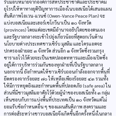
รับมอบหมายจากองค์การสหประชาชาติและประชาคม
ยุโรปให้หาทางยุติปัญหาการเมืองในบอสเนียได้เสนอแผน
สันติภาพโอเวน-แวนซ์ (Owen-Vance Peace Plan) จะ
แบ่งบอสเนียและเฮอร์เซโกวีนาเป็น ๑๐ จังหวัด
(provinces) โดยแต่ละเขตมีอำนาจอธิปไตยของตนเอง
และรัฐบาลกลางจะเข้าไปยุ่งเกี่ยวน้อยที่สุดยกเว้นด้าน
นโยบายต่างประเทศชาวเซิร์บ มุสลิม และโครแอตจะ
ปกครองฝ่ายละ ๓ จังหวัด ส่วนอีก ๑ จังหวัดซึ่งรวมกรุง
ซาราเยโวไว้ด้วยจะเป็นเขตปลอดทหารและเมืองเปิดซึ่ง
อยู่ใต้การบริหารร่วมกันของทุกฝ่ายที่เป็นรัฐบาลกลาง
นอกจากนี้ ยังกำหนดให้ชาวเซิร์บถอนกำลังออกจากพื้นที่
ยึดครองจากร้อยละ ๗๐ ให้เหลือเพียงร้อยละ ๔๓ รวมทั้ง
ให้มีการหยุดยิงและกำหนดพื้นที่ปลอดภัย (safe area) ใน
ส่วนที่มีชาวมุสลิมอาศัยไว้ด้วยผู้นำของบอสเนียทั้ง ๓ กลุ่ม
เห็นชอบกับการแบ่งพื้นที่ประเทศเป็น ๑๐ จังหวัดแต่ไม่
ยอมรับข้อกำหนดอื่น ๆ ของแผนสันติภาพ สงครามและ
การต่อสู้ระหว่างชาวบอสเนียจึงเกิดขึ้นอีกครั้งหนึ่งในกลาง