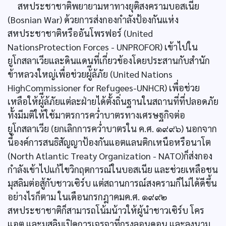
สหประชาชาติพยายามหาทางยุติสงครามบอสเนีย
(Bosnian War) ด้วยการส่งกองกำลังป้องกันแห่ง
สหประชาชาติหรืออันโพรฟอร์ (United
NationsProtection Forces - UNPROFOR) เข้าไปใน
ยูโกสลาเวียและดินแดนที่เกี่ยวข้องโดยประสานกับสำนัก
ข้าหลวงใหญ่เพื่อช่วยผู้ีล้ภัย (United Nations
HighCommissioner for Refugees-UNHCR) เพื่อช่วย
เหลือให้ผู้ีล้ภัยแต่ละฝ่ายได้ตั้งถิ่นฐานในสถานที่ที่ปลอดภัย
ทั้งมีมติให้ใช้มาตรการคว่ำบาตรทางเศรษฐกิจต่อ
ยูโกสลาเวีย (ยกเลิกการคว่ำบาตรใน ค.ศ. ๑๙๙๖) นอกจาก
นี้องค์การสนธิสัญญาป้องกันแอตแลนติกเหนือหรือนาโต
(North Atlantic Treaty Organization - NATO)ก็ส่งกอง
กำลังเข้าไปแก้ไขวิกฤตการณ์ในบอสเนีย และช่วยเหลือชน
มุสลิมต่อสู้กับชาวเซิร์บ แต่สถานการณ์สงครามก็ไม่ได้ดีขึ้น
อย่างไรก็ตาม ในเดือนกรกฎาคมค.ศ. ๑๙๙๒
สหประชาชาติก็สามารถโน้มน้าวให้ผู้นำชาวเซิร์บ โคร
แอต และมุสลิมเปิดการเจรจาที่กรุงลอนดอน และลงนาม