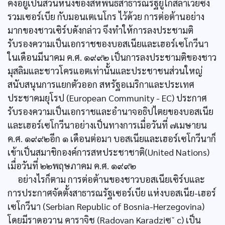
คงอยู่เป็นส่วนหนึ่งของสหพันธ์สาธารณรัฐยูโกสลาเวียซึ่ง
รวมเซอร์เบีย กับมอนเตเนโกร ไว้ด้วย การต่อต้านอย่าง
มากของชาวเซิร์บดังกล่าว จึงทำให้การลงประชามติ
รับรองความเป็นเอกราชของบอสเนียและเฮอร์เซโกวีนา
ในเดือนมีนาคม ค.ศ. ๑๙๙๒ เป็นการลงประชามติของชาว
มุสลิมและชาวโครแอตเท่านั้นและประชาชนส่วนใหญ่
สนับสนุนการแยกตัวออก สหรัฐอเมริกาและประเทศ
ประชาคมยุโรป (European Community - EC) ประกาศ
รับรองความเป็นเอกราชและอำนาจอธิปไตยของบอสเนีย
และเฮอร์เซโกวีนาอย่างเป็นทางการเมื่อวันที่ ๗เมษายน
ค.ศ. ๑๙๙๒อีก ๑ เดือนต่อมา บอสเนียและเฮอร์เซโกวีนาก็
เข้าเป็นสมาชิกองค์การสหประชาชาติ(United Nations)
เมื่อวันที่ ๒๒พฤษภาคม ค.ศ. ๑๙๙๒
อย่างไรก็ตาม การต่อต้านของชาวบอสเนียเซิร์บและ
การประกาศจัดตั้งสาธารณรัฐเซอร์เบีย แห่งบอสเนีย-เฮอร์
เซโกวีนา (Serbian Republic of Bosnia-Herzegovina)
โดยมีราดอวาน คาราจิช (Radovan Karadziซˇ c) เป็น