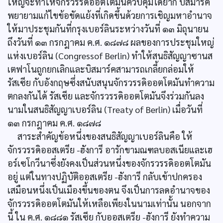
ใหญ่จะทำให้จักรวรรดิออตโตมันควบคุมได้ยาก บิสมาร์ค
พยายามแก้ไขข้อขัดแย้งที่เกิดขึ้นด้วยการเชิญมหาอำนาจ
ให้มาประชุมกันที่กรุงเบอร์ลินระหว่างวันที่ ๑๓ มิถุนายน
ถึงวันที่ ๑๓ กรกฎาคม ค.ศ. ๑๘๗๘ ผลของการประชุมใหญ่
แห่งเบอร์ลิน (Congressof Berlin) ทำให้สนธิสัญญาซานส
เตฟาโนถูกยกเลิกและบิสมาร์คสามารถเกลี้ยกล่อมให้
รัสเซีย กับอังกฤษซึ่งสนับสนุนจักรวรรดิออตโตมันทำความ
ตกลงกันได้ รัสเซีย และจักรวรรดิออตโตมันจึงร่วมกันลง
นามในสนธิสัญญาเบอร์ลิน (Treaty of Berlin) เมื่อวันที่
๑๓ กรกฎาคม ค.ศ. ๑๘๗๘
สาระสำคัญข้อหนึ่งของสนธิสัญญาเบอร์ลินคือ ให้
จักรวรรดิออสเตรีย -ฮังการี อารักขามณฑลบอสเนียและเฮ
อร์เซโกวีนาซึ่งยังคงเป็นส่วนหนึ่งของจักรวรรดิออตโตมัน
อยู่ แต่ในทางปฏิบัติออสเตรีย -ฮังการี กลับเข้าปกครอง
เสมือนหนึ่งเป็นเมืองขึ้นของตน จึงเป็นการลดอำนาจของ
จักรวรรดิออตโตมันให้เหลือเพียงในนามเท่านั้น นอกจาก
นี้ ใน ค.ศ. ๑๘๘๑ รัสเซีย กับออสเตรีย -ฮังการี ยังทำความ