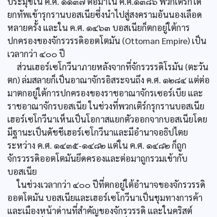
ประมุขใน ค.ศ. ๑๑๓๗ ต่อมาใน ค.ศ.๑๓๘๖ พวกเติร์กได้
ยกทัพเข้ารุกรานบอสเนียซึ่งนำไปสู่สงครามอันนองเลือด
หลายครั้ง และใน ค.ศ. ๑๔๖๓ บอสเนียก็ตกอยู่ใต้การ
ปกครองของจักรวรรดิออตโตมัน (Ottoman Empire) เป็น
เวลากว่า ๔๐๐ ปี
ส่วนเฮอร์เซโกวีนาภายหลังจากที่จักรวรรดิโรมัน (ตะวัน
ตก) ล่มสลายก็เป็นอาณาจักรอิสระจนถึง ค.ศ. ๑๒๘๔ แต่ต่อ
มาตกอยู่ใต้การปกครองของราชอาณาจักรเซอร์เบีย และ
ราชอาณาจักรบอสเนีย ในช่วงที่พวกเติร์กรุกรานบอสเนีย
เฮอร์เซโกวีนาเห็นเป็นโอกาสแยกตัวออกจากบอสเนียโดย
มีฐานะเป็นดัชชีเฮอร์เซโกวีนาและมีอำนาจอธิปไตย
ระหว่าง ค.ศ. ๑๔๓๕-๑๔๘๒ แต่ใน ค.ศ. ๑๔๘๒ ก็ถูก
จักรวรรดิออตโตมันยึดครองและต่อมาถูกรวมเข้ากับ
บอสเนีย
ในช่วงเวลากว่า ๔๐๐ ปีที่ตกอยู่ใต้อำนาจของจักรวรรดิ
ออตโตมัน บอสเนียและเฮอร์เซโกวีนาเป็นชุมทางการค้า
และเมืองหน้าด่านที่สำคัญของจักรวรรดิ และในคริสต์