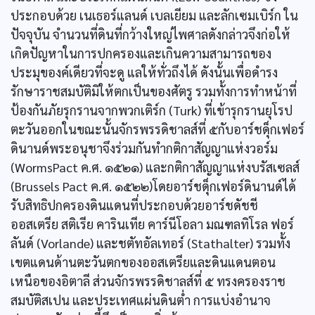
ประกอบด้วย เนเธอร์แลนด์ เบลเยียม และลักเซมเบิร์ก ใน
ปัจจุบัน จำนวนที่ดินที่กว้างใหญ่ไพศาลดังกล่าวจึงก่อให้
เกิดปัญหาในการปกครองและเกินความสามารถของ
ประมุของค์เดียวที่จะดู แลให้ทั่วถึงได้ ดังนั้นเพื่อดำรง
รักษาราชสมบัติมิให้ตกเป็นของศัตรู รวมทั้งการทำหน้าที่
ป้องกันภัยรุกรานจากพวกเติร์ก (Turk) ที่เข้ารุกรานยุโรป
ตะวันออกในขณะนั้นจักรพรรดิชาลส์ที่ ๕กับอาร์ชดุ็กเฟอร์
ดินานด์พระอนุชาจึงร่วมกันทำกติกาสัญญาแห่งวอร์ม
(WormsPact ค.ศ. ๑๕๒๑) และกติกาสัญญาแห่งบรัสเซลส์
(Brussels Pact ค.ศ. ๑๕๒๒)โดยอาร์ชดุ็กเฟอร์ดินานด์ได้
รับสิทธิปกครองดินแดนที่ประกอบด้วยอาร์ชดัชชี
ออสเตรีย สติเรีย คารินเทีย คาร์นีโอลา มณฑลทิโรล ฟอร์
ลันด์ (Vorlande) และชตัทอัลเทอร์ (Stathalter) รวมทั้ง
เขตแดนด้านตะวันตกของออสเตรียและดินแดนตอน
เหนือของอิตาลี ส่วนจักรพรรดิชาลส์ที่ ๕ ทรงครองราช
สมบัติสเปน และประเทศแผ่นดินต่ำ การแบ่งอำนาจ