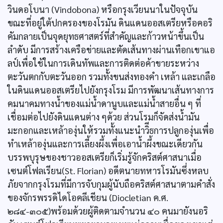
วินดอโบนา (Vindobona) หรือกรุงเวียนนาในปัจจุบัน
ขณะที่อยู่ใต้ปกครองของโรมัน ดินแดนออสเตรียหรือคอริ
คัมกลายเป็นจุดยุทธศาสตร์ที่สำคัญและก้าวหน้าขึ้นเป็น
ลำดับ มีการสร้างเครือข่ายและตัดเส้นทางผ่านเทือกเขาแอ
ลป์เพื่อใช้ในการเดินทัพและการติดต่อค้าขายระหว่าง
ตะวันตกกับตะวันออก รวมทั้งขนส่งทองคำ เหล้า และเกลือ
ในดินแดนออสเตรียไปยังกรุงโรม มีการพัฒนาเส้นทางการ
คมนาคมทางน้ำของแม่น้ำดานูบและแม่น้ำสายอื่น ๆ ที่
เชื่อมต่อไปยังดินแดนต่าง ๆด้วย ส่วนโรมก็จัดส่งน้ำมัน
มะกอกและเหล้าองุ่นให้รวมทั้งแนะนำวิีธการปลูกองุ่นเพื่อ
ทำเหล้าองุ่นและการเลี้ยงผึ้งเพื่อเอาน้ำผึ้งขณะเดียวกัน
บรรพบุรุษของชาวออสเตรียก็เริ่มรู้จักคริสต์ศาสนาเมื่อ
เซนต์โฟลเรียน(St. Florian) อดีตนายทหารโรมันซึ่งหลบ
ภัยจากกรุงโรมที่มีการจับกุมผู้นับถือคริสต์ศาสนาตามคำสั่ง
ของจักรพรรดิไดโอคลีเชียน (Diocletian ค.ศ.
๒๘๔-๓๐๕)พร้อมด้วยผู้ติดตามจำนวน ๔๐ คนมายังนอริ