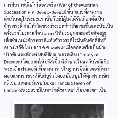
การสืบราชบัลลังก์ออสเตรีย (War of theAustrian
Succession ค.ศ. ๑๗๔๐-๑๗๔๘) ขึ้น ขณะที่สงคราม
ดำเนินอยู่ในระยะแรกนั้นก็ไม่มีผู้ใดได้รับเลือกตั้งเป็น
จักรพรรดิ ก่อให้เกิดช่วงว่างระหว่างรัชกาลขึ้นและนับเป็น
ครั้งแรกในรอบเกือบ ๓๐๐ ปีที่ประมุขออสเตรียต้องสูญ
เสียตำแหน่งจักรพรรดิแห่งจักรวรรดิโรมันอันศักดิ์สิทธิ์
อย่างไรก็ดี ในปลาย ค.ศ. ๑๗๔๕ เมื่อออสเตรียเป็นฝ่าย
ปราชัยและต้องทำสนธิสัญญาเดรสเดิน (Treaty of
Dresden) โดยยอมให้ปรัสเซีย มีอำนาจในแคว้นไซลีเซีย
พระเจ้าเฟรเดอริกที่ ๒ มหาราชในฐานะอิเล็กเตอร์ก็ทรง
ตอบแทนราชวงศ์ฮับส์บูร์ก โดยสนับสนุนให้ดุ็กฟรานซิส
สตีเวน แห่งลอร์แรน(Duke Francis Steven of
Lorraine)พระสวามีในอาร์ชดัชเชสมาเรีย เทเรซา เป็น