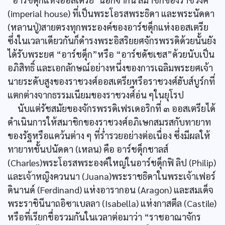
(imperial house) ที่เป็นพระโอรสพระธิดา และพระนัดดา
(หลานปู่)สายตรงทุกพระองค์ของอาร์ชดุ็กแห่งออสเตรีย
ซึ่งในเวลาเดียวกันก็ดำรงพระอิสริยยศจักรพรรดิด้วยนั้นยัง
ได้รับพระยศ “อาร์ชดุ็ก”หรือ “อาร์ชดัชเชส”ด้วยนับเป็น
อภิสิทธิ์ และเอกลักษณ์อย่างหนึ่งของการเฉลิมพระยศเจ้า
นายระดับสูงของราชวงศ์ออสเตรียหรือราชวงศ์ฮับส์บูร์กที่
แตกต่างจากธรรมเนียมของราชวงศ์ือ่น ๆในยุโรป
นับแต่รัชสมัยของจักรพรรดิเฟรเดอริกที่ ๓ ออสเตรียได้
ดำเนินการให้สมาชิกของราชวงศ์อภิเษกสมรสกับทายาท
ของรัฐหรือแคว้นต่าง ๆ ที่ร่ำรวยอย่างต่อเนื่อง ซึ่งมีผลให้
ทายาทชั้นปนัดดา (เหลน) คือ อาร์ชดุ็กชาลส์
(Charles)พระโอรสพระองค์ใหญ่ในอาร์ชดุ็กฟิ ลิป (Philip)
และเจ้าหญิงควนนา (Juana)พระราชธิดาในพระเจ้าเฟอร์
ดินานด์ (Ferdinand) แห่งอารากอน (Aragon) และสมเด็จ
พระราชินีนาถอิซาเบลลา (Isabella) แห่งกาสตีล (Castile)
หรือที่เรียกชื่อรวมกันในเวลาต่อมาว่า “ราชอาณาจักร