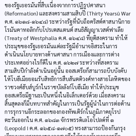
ของรัฐเยอรมันที่สืบเนื่องจากการปฏิรูปศาสนา
(Reformation) และสงครามสามสิบปี (Thirty Yearsû War
ค.ศ. ๑๖๑๘-๑๖๔๘) ระหว่างรัฐที่นับถือคริสต์ศาสนานิกาย
โรมันคาทอลิกกับโปรเตสแตนต์ สนธิสัญญาเวสต์ฟาเลีย
(Treaty of Westphalia ค.ศ. ๑๖๔๘) ที่ยุติสงคราม ทำให้
ประมุขของรัฐเยอรมันแต่ละรัฐมีอำนาจอิสระในการ
ดำเนินนโยบายทางด้านศาสนา การเมืองและการต่าง
ประเทศอย่างไรก็ดีใน ค.ศ. ๑๖๒๗ ระหว่างที่สงคราม
สามสิบปีกำลังดำเนินอยู่นั้น ออสเตรียก็สามารถบีบบังคับ
ให้โบฮีเมียยอมรับสิทธิการสืบสันตติวงศ์ทางสายโลหิตของ
ราชวงศ์ฮับส์บูร์กในราชบัลลังก์โบฮีเมีย ทำให้ประมุข
ออสเตรียมีฐานะเป็นหนึ่งในอิเล็กเตอร์ด้วย เมื่อสงคราม
สิ้นสุดลงก็มีบทบาทสำคัญในการเป็นรัฐผู้นำในการต่อต้าน
การรุกรานอีกระลอกของกองทัพเติร์กในภูมิภาคยุโรป
ตะวันออกใน ค.ศ. ๑๖๘๓ จักรพรรดิเลโอโปลด์ที่ ๑
(Leopold I ค.ศ. ๑๖๕๘-๑๗๐๕) ทรงสามารถป้องกันกรุง