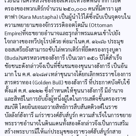
เวียนนานครหลวงของออสเตรียให้รอดพ้นจากการยึด
ครองของพวกเติร์กจำนวน ๒๕๐,๐๐๐ คนที่มีคารา มุส
ตาฟา (Kara Mustapha) เป็นผู้นำไว้ได้ซึ่งนับเป็นจุดจบใน
ความพยายามของจักรวรรดิออตโตมัน (Ottoman
Empire)ที่จะขยายอำนาจและรุกล้ำพรมแดนเข้าไปยัง
ใจกลางของทวีปยุโรปด้วย ต่อมาในค.ศ. ๑๖๘๖ ประมุข
ออสเตรียยังสามารถขับไล่พวกเติร์กที่ยึดครองกรุงบูดา
(Buda)นครหลวงของฮังการี เป็นเวลา ๑๕๐ ปีได้สำเร็จ
ชัยชนะดังกล่าวจึงเป็นที่ชื่นชมของขุนนางฮังการี เป็นอัน
มาก ใน ค.ศ. ๑๖๘๗ เหล่าขุนนางได้ยกเลิกพระราชโองการ
สารตราทอง (Golden Bull) ของฮังการี ที่ประกาศบังคับใช้
ตั้งแต่ ค.ศ. ๑๒๒๒ ซึ่งกำหนดให้ขุนนางฮังการี มีอำนาจ
และสิทธิในการยับยั้งผู้หนึ่งผู้ใดในการเสด็จขึ้นครองราช
สมบัติ โดยยินยอมถวายสิทธิการสืบสันตติวงศ์ในราช
บัลลังก์ฮังการี แก่ราชวงศ์ฮับส์บูร์ก ความสำเร็จในการขยาย
พระราชอำนาจในดินแดนทั้งสองดังกล่าวจึงเป็นการเสริม
สร้างพระบารมีให้แก่ประมุขของราชวงศ์ฮับส์บูร์กสาย