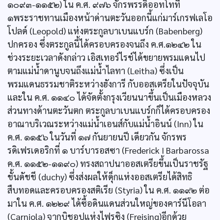
๑๐๙๓-๑๑๕๒) ใน ค.ศ. ๙๗๖ จักรพรรดิออทโทที่
๑พระราชทานเมืองหน้าด่านตะวันออกนี้แก่มาร์เกรฟเลโอ
โปลด์ (Leopold) แห่งตระกูลบาเบนแบร์ก (Babenberg)
ปกครอง ซึ่งตระกูลนี้ได้ครอบครองจนถึง ค.ศ.๑๒๔๒ ใน
ช่วงระยะเวลาดังกล่าว เอิสเทอร์ไรช์ได้ขยายพรมแดนไป
ตามแม่น้ำดานูบจนถึงแม่น้ำไลทา (Leitha) ซึ่งเป็น
พรมแดนธรรมชาติระหว่างฮังการี กับออสเตรียในปัจจุบัน
และใน ค.ศ. ๑๑๔๐ ได้จัดตั้งกรุงเวียนนาขึ้นเป็นเมืองหลวง
ส่วนทางด้านตะวันตก ตระกูลบาเบนแบร์กก็ได้ครอบครอง
อาณาบริเวณระหว่างแม่น้ำเอนส์กับแม่น้ำอินน์ (Inn) ใน
ค.ศ. ๑๑๕๖ ในวันที่ ๑๗ กันยายนปี เดียวกัน จักรพร
รดิเฟรเดอริกที่ ๑ บาร์บารอสซา (Frederick I Barbarossa
ค.ศ. ๑๑๕๒-๑๑๙๐) ทรงสถาปนาออสเตรียขึ้นเป็นราชรัฐ
ชั้นดัชชี (duchy) ซึ่งส่งผลให้ดุ็กแห่งออสเตรียได้สิทธิ
สืบทอดและครอบครองสติเรีย (Styria) ใน ค.ศ. ๑๑๙๒ ต่อ
มาใน ค.ศ. ๑๒๒๙ ได้ซื้อดินแดนส่วนใหญ่ของคาร์นีโอลา
(Carniola) จากบิชอปแห่งไฟรซิง (Freising)อีกด้วย