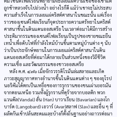
คัม เซนต์โฟลเรียนพยายามจะเผยแผ่ความเชื่อของเขาแต่
ถูกข้าหลวงจับไปถ่วงน้ำ อย่างไรก็ดี แม้ว่าเขาจะไม่ประสบ
ความสำเร็จในการเผยแผ่คริสต์ศาสนาในขณะนั้น แต่เรื่อง
ราวของเซนต์โฟลเรียนก็จุดประกายความศรัทธาในคริสต์
ศาสนาขึ้นในดินแดนออสเตรีย ในเวลาต่อมาได้มีการสร้าง
ประติมากรรมของเซนต์โฟลเรียนเป็นรูปของชายขณะยืน
เทน้ำเพื่อดับไฟที่กำลังไหม้บ้านขึ้นตามหมู่บ้านต่าง ๆ นับ
ว่าเป็นประจักษ์พยานในการเผยแผ่คริสต์ศาสนาในดิน
แดนออสเตรียที่ต่อมาได้กลายเป็นส่วนหนึ่งของวิถีชีวิต
ความเชื่อ และวัฒนธรรมของชาวออสเตรีย
หลัง ค.ศ. ๔๗๖ เมื่อจักรวรรดิโรมันล่มสลายและเกิด
ภาวะสุญญากาศทางอำนาจขึ้นในดินแดนต่าง ๆ ของยุโรป
นอริคัมได้ตกเป็นเหยื่อของการรุกรานของชนเผ่าเยอรมัน
จากตอนเหนือ รวมทั้งผู้รุกรานที่ดุร้ายจากบอลติก พวก
แวนดัล(Vandal) ฮั่น (Han) บาวาเรียน (Bavarian) แลงโก
บาร์ด (Langobard) เอวาร์ (Avar)สลาฟ (Slav) และอื่น ๆ ที่
ผลัดกันเข้าปล้นสะดมและบ้างก็ตั้งถิ่นฐานอย่างถาวรต่อมา