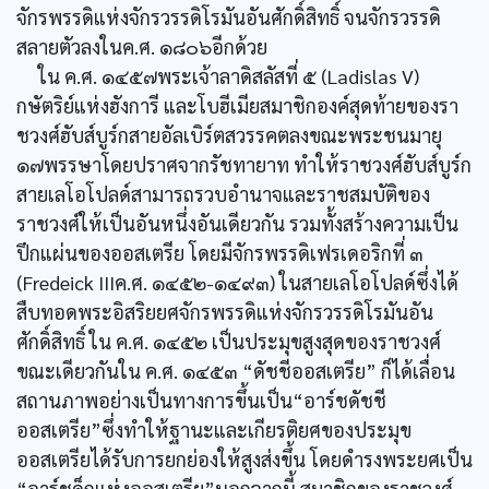
จักรพรรดิแห่งจักรวรรดิโรมันอันศักดิ์สิทธิ์ จนจักรวรรดิ
สลายตัวลงในค.ศ. ๑๘๐๖อีกด้วย
ใน ค.ศ. ๑๔๕๗พระเจ้าลาดิสลัสที่ ๕ (Ladislas V)
กษัตริย์แห่งฮังการี และโบฮีเมียสมาชิกองค์สุดท้ายของรา
ชวงศ์ฮับส์บูร์กสายอัลเบิร์ตสวรรคตลงขณะพระชนมายุ
๑๗พรรษาโดยปราศจากรัชทายาท ทำให้ราชวงศ์ฮับส์บูร์ก
สายเลโอโปลด์สามารถรวบอำนาจและราชสมบัติของ
ราชวงศ์ให้เป็นอันหนึ่งอันเดียวกัน รวมทั้งสร้างความเป็น
ปึกแผ่นของออสเตรีย โดยมีจักรพรรดิเฟรเดอริกที่ ๓
(Fredeick IIIค.ศ. ๑๔๕๒-๑๔๙๓) ในสายเลโอโปลด์ซึ่งได้
สืบทอดพระอิสริยยศจักรพรรดิแห่งจักรวรรดิโรมันอัน
ศักดิ์สิทธิ์ ใน ค.ศ. ๑๔๕๒ เป็นประมุขสูงสุดของราชวงศ์
ขณะเดียวกันใน ค.ศ. ๑๔๕๓ “ดัชชีออสเตรีย” ก็ได้เลื่อน
สถานภาพอย่างเป็นทางการขึ้นเป็น“อาร์ชดัชชี
ออสเตรีย”ซึ่งทำให้ฐานะและเกียรติยศของประมุข
ออสเตรียได้รับการยกย่องให้สูงส่งขึ้น โดยดำรงพระยศเป็น
“อาร์ชดุ็กแห่งออสเตรีย”นอกจากนี้ สมาชิกของราชวงศ์