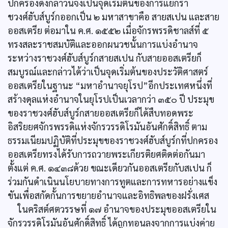
ปกครองดังกล่าวนี้จึงเป็นจุดเริ่มต้นของการแยกรา
ชวงศ์ฮับส์บูร์กออกเป็น ๒ มหาสาขาคือ สายสเปน และสาย
ออสเตรีย ต่อมาใน ค.ศ. ๑๕๕๒ เมื่อจักรพรรดิชาลส์ที่ ๕
ทรงสละราชสมบัติและออกผนวชนั้นการแบ่งอำนาจ
ระหว่างราชวงศ์ฮับส์บูร์กสายสเปน กับสายออสเตรียก็
สมบูรณ์และกล่าวได้ว่าเป็นจุดเริ่มต้นของประวัติศาสตร์
ออสเตรียในฐานะ “มหาอำนาจยุโรป”อีกประเทศหนึ่งที่
สร้างดุลแห่งอำนาจในยุโรปเป็นเวลากว่า ๓๕๐ ปี ประมุข
ของราชวงศ์ฮับส์บูร์กสายออสเตรียก็ได้สืบทอดพระ
อิสริยยศจักรพรรดิแห่งจักรวรรดิโรมันอันศักดิ์สิทธิ์ ตาม
ธรรมเนียมปฏิบัติที่ประมุขของราชวงศ์ฮับส์บูร์กที่ปกครอง
ออสเตรียทรงได้รับการถวายพระเกียรติยศติดต่อกันมา
ตั้งแต่ ค.ศ. ๑๔๓๘ด้วย ขณะเดียวกันออสเตรียกับสเปน ก็
ร่วมกันดำเนินนโยบายทางการทูตและการทหารอย่างแข็ง
ขันเพื่อสกัดกั้นการขยายอำนาจและอิทธิพลของฝรั่งเศส
ในคริสต์ศตวรรษที่ ๑๗ อำนาจของประมุขออสเตรียใน
จักรวรรดิโรมันอันศักดิ์สิทธิ์ ได้ถูกทอนลงจากการแบ่งค่าย