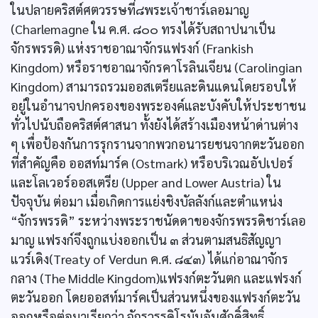
ในปลายคริสต์ศตวรรษที่๘พระเจ้าชาร์เลอมาญ
(Charlemagne ใน ค.ศ. ๘๐๐ ทรงได้รับสถาปนาเป็น
จักรพรรดิ) แห่งราชอาณาจักรแฟรงก์ (Frankish
Kingdom) หรือราชอาณาจักรคาโรลินเจียน (Carolingian
Kingdom) สามารถรวมออสเตรียและดินแดนโดยรอบให้
อยู่ในอำนาจปกครองของพระองค์และบังคับให้ประชาชน
ทั่วไปนับถือคริสต์ศาสนา ทั้งยังได้สร้างเมืองหน้าด่านต่าง
ๆ เพื่อป้องกันการรุกรานจากพวกอนารยชนจากตะวันออก
ที่สำคัญคือ ออสท์มาร์ค (Ostmark) หรือบริเวณอัปเปอร์
และโลเวอร์ออสเตรีย (Upper and Lower Austria) ใน
ปัจจุบัน ต่อมา เมื่อเกิดการแย่งชิงบัลลังก์และตำแหน่ง
“จักรพรรดิ” ระหว่างพระราชนัดดาของจักรพรรดิชาร์เลอ
มาญ แฟรงก์จึงถูกแบ่งออกเป็น ๓ ส่วนตามสนธิสัญญา
แวร์เดิง(Treaty of Verdun ค.ศ. ๘๔๓) ได้แก่อาณาจักร
กลาง (The Middle Kingdom)แฟรงก์ตะวันตก และแฟรงก์
ตะวันออก โดยออสท์มาร์คเป็นส่วนหนึ่งของแฟรงก์ตะวัน
ออกหรือต่อมาเรียกว่า จักรวรรดิโรมันอันศักดิ์สิทธิ์