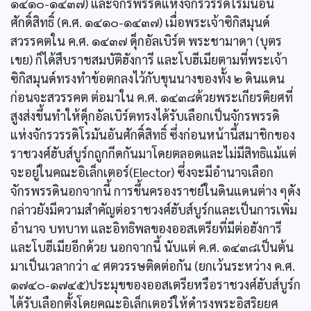
๑๔๑๐-๑๔๓๗) และจักรพรรดิแห่งจักรวรรดิโรมันอัน
ศักดิ์สิทธิ์ (ค.ศ. ๑๔๑๐-๑๔๓๗) เมื่อพระเจ้าซิกิสมุนด์
สวรรคตใน ค.ศ. ๑๔๓๗ ดุ็กอัลเบิร์ต พระชามาดา (บุตร
เขย) ก็ได้สืบราชสมบัติฮังการี และโบฮีเมียตามที่พระเจ้า
ซิกิสมุนด์ทรงทำข้อตกลงไว้กับขุนนางของทั้ง ๒ ดินแดน
ก่อนจะสวรรคต ต่อมาใน ค.ศ. ๑๔๓๘ด้วยพระเกียรติยศที่
สูงส่งขึ้นทำให้ดุ็กอัลเบิร์ตทรงได้รับเลือกเป็นจักรพรรดิ
แห่งจักรวรรดิโรมันอันศักดิ์สิทธิ์ ซึ่งก่อนหน้านี้สมาชิกของ
ราชวงศ์ฮับส์บูร์กถูกกีดกันมาโดยตลอดและไม่มีสิทธิแม้แต่
จะอยู่ในคณะอิเล็กเตอร์(Elector) ซึ่งจะมีอำนาจเลือก
จักรพรรดินอกจากนี้ การขึ้นครองราชย์ในดินแดนต่าง ๆดัง
กล่าวยังมีความสำคัญต่อราชวงศ์ฮับส์บูร์กและเป็นการเพิ่ม
อำนาจ บทบาท และอิทธิพลของออสเตรียที่มีต่อฮังการี
และโบฮีเมียอีกด้วย นอกจากนี้ นับแต่ ค.ศ. ๑๔๓๘เป็นต้น
มาเป็นเวลากว่า ๔ ศตวรรษติดต่อกัน (ยกเว้นระหว่าง ค.ศ.
๑๗๔๐-๑๗๔๕)ประมุขของออสเตรียหรือราชวงศ์ฮับส์บูร์ก
ได้รับเลือกตั้งโดยคณะอิเล็กเตอร์ให้ดำรงพระอิสริยยศ