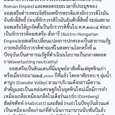
Roman Empire) และตลอดระยะเวลาที่ประมุขของ
ออสเตรียดำรงพระอิสริยยศจักรพรรดิแห่งจักรวรรดิโรมัน
อันศักดิ์สิทธิ์ ก่อนที่จักรวรรดิโรมันอันศักดิ์สิทธิ์ จะล่มสลาย
ออสเตรียได้ถูกจัดตั้งเป็นจักรวรรดิขึ้นใน ค.ศ.๑๘๐๔ ต่อมา
เป็นจักรวรรดิออสเตรีย-ฮังการี (Austro-Hungarian
Empire)ออสเตรียเปลี่ยนแปลงการปกครองเป็นสาธารณรัฐ
ภายหลังที่จักรวรรดิพ่ายแพ้ในสงครามโลกครั้งที่ ๑
ปัจจุบันเป็นสาธารณรัฐที่ดำเนินนโยบายเป็นกลางตลอด
กาล(everlasting neutrality)
ออสเตรียเป็นดินแดนที่มีมนุษย์อาศัยตั้งแต่ยุคหินเก่า
หรือเมื่อประมาณ๒๕,๐๐๐ ปีที่แล้ว โดยอาศัยรอบ ๆ ลุ่มน้ำ
ดานูบ (Danube Valley) อาณาบริเวณดังกล่าวมีความ
สำคัญและเป็นแหล่งเศรษฐกิจในยุคหินใหม่เมื่อมีการทำ
เหมืองเกลือเหมืองเกลือในเดือร์นแบร์ก (Dürnberg)
ฮัลล์ชตัทท์ (Hallstatt) และฮัลล์ (Hall) ในปัจจุบันล้วนแต่
เป็นเหมืองเกลือเก่าแก่ที่ดำเนินการมานานนับพันปีแล้ว