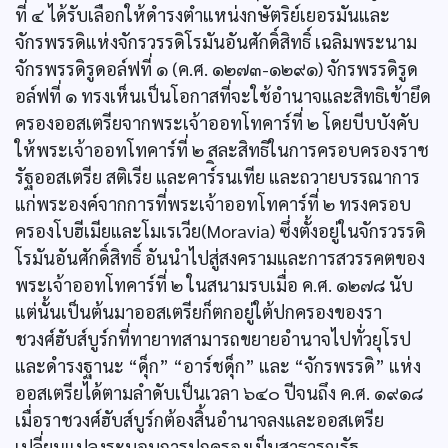
ที่ ๔ ได้รับเลือกให้ดำรงตำแหน่งกษัตริย์เยอรมันและ
จักรพรรดิแห่งจักรวรรดิโรมันอันศักดิ์สิทธิ์ เฉลิมพระนาม
จักรพรรดิรูดอล์ฟที่ ๑ (ค.ศ. ๑๒๗๓-๑๒๙๑) จักรพรรดิรูด
อล์ฟที่ ๑ ทรงเห็นเป็นโอกาสที่จะใช้อำนาจและสิทธิเข้ายึด
ครองออสเตรียจากพระเจ้าออทโทคาร์ที่ ๒ โดยบีบบังคับ
ให้พระเจ้าออทโทคาร์ที่ ๒ สละสิทธิในการครอบครองราช
รัฐออสเตรีย สติเรีย และคาร์ิรนเทีย และถวายบรรณาการ
แก่พระองค์จากการที่พระเจ้าออทโทคาร์ที่ ๒ ทรงครอบ
ครองโบฮีเมียและโมเรเวีย(Moravia) ซึ่งตั้งอยู่ในจักรวรรดิ
โรมันอันศักดิ์สิทธิ์ อันนำไปสู่สงครามและการสวรรคตของ
พระเจ้าออทโทคาร์ที่ ๒ ในสนามรบเมื่อ ค.ศ. ๑๒๗๘ นับ
แต่นั้นเป็นต้นมาออสเตรียก็ตกอยู่ใต้ปกครองของรา
ชวงศ์ฮับส์บูร์กที่ทายาทสามารถขยายอำนาจไปทั่วยุโรป
และดำรงฐานะ “ดุ็ก” “อาร์ชดุ็ก” และ “จักรพรรดิ” แห่ง
ออสเตรียได้ตามลำดับเป็นเวลา ๖๔๐ ปีจนถึง ค.ศ. ๑๙๑๘
เมื่อราชวงศ์ฮับส์บูร์กต้องสิ้นอำนาจลงและออสเตรีย
เปลี่ยนแปลงระบอบการปกครองเป็นสาธารณรัฐ