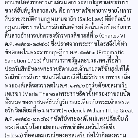
อำนาจได้ดังที่กล่าวมาแล้ว แต่ก็ประสบปัญหาเดียวกับรา
ชวงศ์ฮับส์บูร์กสายสเปน คือ การขาดรัชทายาทชายในการ
สืบราชสมบัติตามกฎหมายซาลิก (Salic Law) ที่ยึดถือเป็น
กฎมนเทียรบาลในการสืบสันตติวงศ์ ดังนั้นเพื่อป้องกันการ
สิ้นสายอำนาจปกครองจักรพรรดิชาลส์ที่ ๖ (Charles VI
ค.ศ. ๑๗๑๑-๑๗๔๐) ซึ่งปราศจากพระราชโอรสจึงได้ทำ
ข้อตกลงในพระราชกฤษฎีกา ค.ศ. ๑๗๑๓ (Pragmatic
Sanction 1713) กับนานาราชรัฐและประเทศเพื่อค้ำ
ประกันสิทธิของพระราชธิดาและเจ้านายสตรีชั้นสูงให้ได้
รับสิทธิการสืบราชสมบัติในกรณีที่ไม่มีรัชทายาทชาย เมื่อ
พระองค์เสด็จสวรรคตในค.ศ. ๑๗๔๐อาร์ชดัชเชสมาเรีย
เทเรซา (Maria Theresa)พระราชธิดาขึ้นครองราชสมบัิต
ทั้งหมดของราชวงศ์ฮับส์บูร์ก ขณะเดียวกันพระเจ้าเฟรเด
อริก วิลเลียมที่ ๒ มหาราช(Frederick William II the Great
ค.ศ. ๑๗๔๐-๑๗๘๖) กษัตริย์พระองค์ใหม่แห่งปรัสเซีย ก็
ทรงเห็นเป็นโอกาสยกกองทัพเข้ายึดแคว้นไซลีเซีย
(Silesia) ที่อุดมสมบูรณ์ของออสเตรีย ก่อให้เกิดสงคราม