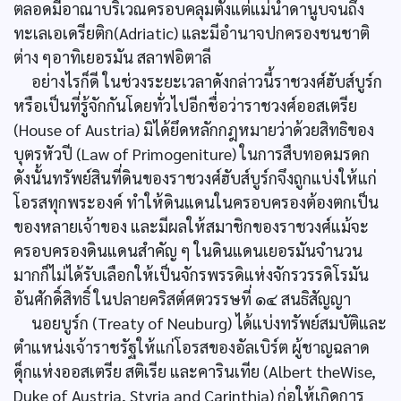
ตลอดมีอาณาบริเวณครอบคลุมตั้งแต่แม่น้ำดานูบจนถึง
ทะเลเอเดรียติก(Adriatic) และมีอำนาจปกครองชนชาติ
ต่าง ๆอาทิเยอรมัน สลาฟอิตาลี
อย่างไรก็ดี ในช่วงระยะเวลาดังกล่าวนี้ราชวงศ์ฮับส์บูร์ก
หรือเป็นที่รู้จักกันโดยทั่วไปอีกชื่อว่าราชวงศ์ออสเตรีย
(House of Austria) มิได้ยึดหลักกฎหมายว่าด้วยสิทธิของ
บุตรหัวปี (Law of Primogeniture) ในการสืบทอดมรดก
ดังนั้นทรัพย์สินที่ดินของราชวงศ์ฮับส์บูร์กจึงถูกแบ่งให้แก่
โอรสทุกพระองค์ ทำให้ดินแดนในครอบครองต้องตกเป็น
ของหลายเจ้าของ และมีผลให้สมาชิกของราชวงศ์แม้จะ
ครอบครองดินแดนสำคัญ ๆ ในดินแดนเยอรมันจำนวน
มากก็ไม่ได้รับเลือกให้เป็นจักรพรรดิแห่งจักรวรรดิโรมัน
อันศักดิ์สิทธิ์ ในปลายคริสต์ศตวรรษที่ ๑๔ สนธิสัญญา
นอยบูร์ก (Treaty of Neuburg) ได้แบ่งทรัพย์สมบัติและ
ตำแหน่งเจ้าราชรัฐให้แก่โอรสของอัลเบิร์ต ผู้ชาญฉลาด
ดุ็กแห่งออสเตรีย สติเรีย และคารินเทีย (Albert theWise,
Duke of Austria, Styria and Carinthia) ก่อให้เกิดการ