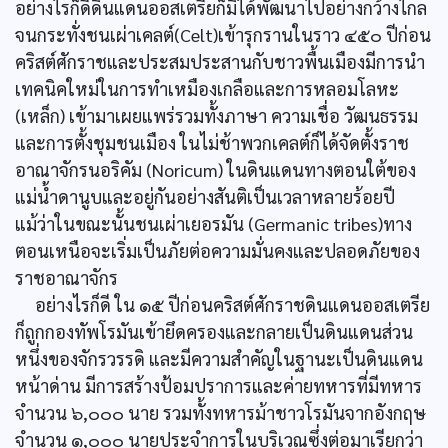
อย่างไรก็ดีดินแดนออสเตรียก็มิได้พัฒนาไปอย่างกว้างไกล
จนกระทั่งชนเผ่าเคลต์(Celt)เข้ารุกรานในราว ๔๕๐ ปีก่อน
คริสต์ศักราชและประสมประสานกับชาวพื้นเมืองมีการนำ
เทคนิคใหม่ในการทำเหมืองเกลือและการหลอมโลหะ
(เหล็ก) เข้ามาเผยแพร่รวมทั้งภาษา ความเชื่อ วัฒนธรรม
และการตั้งชุมชนเมือง ในไม่ช้าพวกเคลต์ก็ได้จัดตั้งราช
อาณาจักรนอริคัม (Noricum) ในดินแดนทางตอนใต้ของ
แม่น้ำดานูบและอยู่กันอย่างสันติเป็นเวลาหลายร้อยปี
แม้ว่าในขณะนั้นชนเผ่าเยอรมัน (Germanic tribes)ทาง
ตอนเหนือจะเริ่มเป็นภัยต่อความมั่นคงและปลอดภัยของ
ราชอาณาจักร
อย่างไรก็ดี ใน ๑๕ ปีก่อนคริสต์ศักราชดินแดนออสเตรีย
ก็ถูกกองทัพโรมันเข้ายึดครองและกลายเป็นดินแดนส่วน
หนึ่งของจักรวรรดิ และมีความสำคัญในฐานะเป็นดินแดน
หน้าด่าน มีการสร้างป้อมปราการและค่ายทหารที่มีทหาร
จำนวน ๖,๐๐๐ นาย รวมทั้งทหารม้าชาวโรมันจากอังกฤษ
จำนวน ๑,๐๐๐ นายประจำการในบริเวณซึ่งต่อมาเรียกว่า