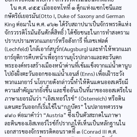
ใน ค.ศ. ๙๕๕ เมื่อออทโทที่ ๑ ดุ็กแห่งแซกโซนีและ
กษัตริย์เยอรมัน(Otto I, Duke of Saxony and German
King ต่อมาใน ค.ศ. ๙๖๒ ได้รับสถาปนาเป็นจักรพรรดิแห่ง
จักรวรรดิโรมันอันศักดิ์สิทธิ์ ) ได้ชัยชนะในการทำสงคราม
ปราบปรามพวกแมกยาร์หรือฮังการี ที่เลชเฟลด์
(Lechfeld) ใกล้เอาก์สบูร์ก(Augsburg) และทำให้พวกแมก
ยาร์ยุติการคืบหน้าเพื่อรุกรานยุโรปกลางและตะวันตก
พระองค์ทรงสร้างเมืองหน้าด่านที่เข้มแข็งจากแม่น้ำดานูบ
ไปยังฝั่งตะวันออกของแม่น้ำเอนส์ (Enns) เพื่อเฝ้าระวัง
พวกแมกยาร์ นโยบายดังกล่าวนี้ทำให้ดินแดนออสเตรียมี
ความสำคัญมากยิ่งขึ้น และชื่ออันเป็นที่มาของออสเตรียใน
ภาษาเยอรมันว่า “เอิสเทอร์ไรช์” (Österreich) หรือดิน
แดนตะวันออกก็เริ่มใช้ใน“กฎบัตร” ในปลายทศวรรษ
๙๙๐ ต่อมาคำว่า “Austria” ซึ่งเป็นตัวสะกดในภาษา
ละตินของเอิสเทอร์ไรช์ก็ปรากฏให้เห็นเป็นหลักฐานใน
เอกสารของจักรพรรดิคอนราดที่ ๓ (Conrad III ค.ศ.