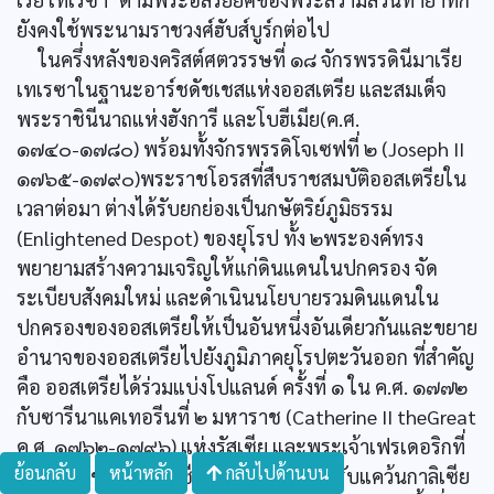
ยังคงใช้พระนามราชวงศ์ฮับส์บูร์กต่อไป
ในครึ่งหลังของคริสต์ศตวรรษที่ ๑๘ จักรพรรดินีมาเรีย
เทเรซาในฐานะอาร์ชดัชเชสแห่งออสเตรีย และสมเด็จ
พระราชินีนาถแห่งฮังการี และโบฮีเมีย(ค.ศ.
๑๗๔๐-๑๗๘๐) พร้อมทั้งจักรพรรดิโจเซฟที่ ๒ (Joseph II
๑๗๖๕-๑๗๙๐)พระราชโอรสที่สืบราชสมบัติออสเตรียใน
เวลาต่อมา ต่างได้รับยกย่องเป็นกษัตริย์ภูมิธรรม
(Enlightened Despot) ของยุโรป ทั้ง ๒พระองค์ทรง
พยายามสร้างความเจริญให้แก่ดินแดนในปกครอง จัด
ระเบียบสังคมใหม่ และดำเนินนโยบายรวมดินแดนใน
ปกครองของออสเตรียให้เป็นอันหนึ่งอันเดียวกันและขยาย
อำนาจของออสเตรียไปยังภูมิภาคยุโรปตะวันออก ที่สำคัญ
คือ ออสเตรียได้ร่วมแบ่งโปแลนด์ ครั้งที่ ๑ ใน ค.ศ. ๑๗๗๒
กับซารีนาแคเทอรีนที่ ๒ มหาราช (Catherine II theGreat
ค.ศ. ๑๗๖๒-๑๗๙๖) แห่งรัสเซีย และพระเจ้าเฟรเดอริกที่
ย้อนกลับ
หน้าหลัก
กลับไปด้านบน
๒ มหาราชแห่งปรัสเซีย โดยออสเตรียได้รับแคว้นกาลิเซีย