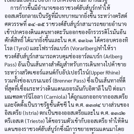
การก้าวขึ้นมีอำนาจของราชวงศ์ฮับส์บูร์กทำให้
ออสเตรียกลายเป็นรัฐที่มีบทบาทมากยิ่งขึ้น ระหว่างคริสต์
ศตวรรษที่ ๑๔-๑๕ ราชวงศ์ฮับส์บูร์กสามารถขยายอำนาจ
เข้าปกครองดินแดนทางตะวันออกของจักรวรรดิโรมันอัน
ศักดิ์สิทธิ์ ได้มากยิ่งขึ้นและใน ค.ศ. ๑๓๖๓ ได้ครอบครองทิ
โรล (Tyrol) และโฟราร์ลแบร์ก (Vorarlberg)ทำให้รา
ชวงศ์ฮับส์บูร์กสามารถควบคุมช่องอาร์ลแบร์ก (Arlberg
Pass) อันเป็นเส้นทางสำคัญสำหรับการเดินทางไปค้าขาย
ระหว่างสวิตเซอร์แลนด์กับอัปเปอร์ไรน์(Upper Rhine)
รวมทั้งช่องเบรนเนอร์ (Brenner Pass) ซึ่งเป็นเส้นทางที่ดี
ที่สุดที่เชื่อมระหว่างดินแดนเยอรมันกับอิตาลี ในปี ต่อมา
มณฑลคาร์นีโอลา (Carniola) ได้ถูกแยกออกจากออสเตรีย
และจัดตั้งเป็นราชรัฐชั้นดัชชี ใน ค.ศ. ๑๓๗๔ บางส่วนของ
อิสเตรีย (Istria) ตกเป็นของออสเตรียและใน ค.ศ. ๑๓๘๒
ตรีเอสเต (Trieste) ได้ขอรวมตัวเข้ากับออสเตรีย ทำให้ดิน
แดนของราชวงศ์ฮับส์บูร์กซึ่งมีการขยายพรมแดนมาโดย