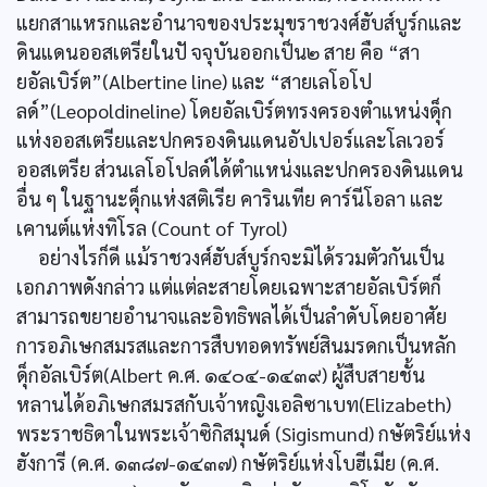
แยกสาแหรกและอำนาจของประมุขราชวงศ์ฮับส์บูร์กและ
ดินแดนออสเตรียในปั จจุบันออกเป็น๒ สาย คือ “สา
ยอัลเบิร์ต”(Albertine line) และ “สายเลโอโป
ลด์”(Leopoldineline) โดยอัลเบิร์ตทรงครองตำแหน่งดุ็ก
แห่งออสเตรียและปกครองดินแดนอัปเปอร์และโลเวอร์
ออสเตรีย ส่วนเลโอโปลด์ได้ตำแหน่งและปกครองดินแดน
อื่น ๆ ในฐานะดุ็กแห่งสติเรีย คารินเทีย คาร์นีโอลา และ
เคานต์แห่งทิโรล (Count of Tyrol)
อย่างไรก็ดี แม้ราชวงศ์ฮับส์บูร์กจะมิได้รวมตัวกันเป็น
เอกภาพดังกล่าว แต่แต่ละสายโดยเฉพาะสายอัลเบิร์ตก็
สามารถขยายอำนาจและอิทธิพลได้เป็นลำดับโดยอาศัย
การอภิเษกสมรสและการสืบทอดทรัพย์สินมรดกเป็นหลัก
ดุ็กอัลเบิร์ต(Albert ค.ศ. ๑๔๐๔-๑๔๓๙) ผู้สืบสายชั้น
หลานได้อภิเษกสมรสกับเจ้าหญิงเอลิซาเบท(Elizabeth)
พระราชธิดาในพระเจ้าซิกิสมุนด์ (Sigismund) กษัตริย์แห่ง
ฮังการี (ค.ศ. ๑๓๘๗-๑๔๓๗) กษัตริย์แห่งโบฮีเมีย (ค.ศ.