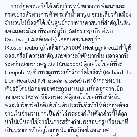
ราชรัฐออสเตรียได้เจริญก้าวหน้าจากการพัฒนาและ
การขยายตัวทางการค้าตามลำน้ำดานูบ ขณะเดียวกันเมือง
จำนวนไม่น้อยก็ได้เป็นศูนย์กลางทางศาสนาที่สำคัญในดิน
แดนเยอรมันอาทิซอลซ์บูร์ก (Salzburg) เกิทท์เวก
(Göttweg) เมลค์(Melk) โคลสเตอร์นอยบูร์ก
(Klosterneuburg) ไฮลิงเกนครอยซ์ (Heiligenkreuz)ทำให้
ออสเตรียมีความสำคัญและความมั่งคั่งมากขึ้น นอกจากนี้
ระหว่างสงครามครู เสด (Crusades) ดุ็กเลโอโปลด์ที่ ๕
(Leopold V) ซึ่งทรงถูกพระเจ้าริชาร์ดใจสิงห์ (Richard the
Lion-Hearted ค.ศ. ๑๑๘๙-๑๑๙๙) แห่งอังกฤษหยาม
เกียรติโดยปลดธงของตระกูลบาเบนแบร์กออกจากเมือ
งอาเครอ (Acre) ที่ยึดครองได้ดุ็กเลโอโปลด์ที่ ๕ จึงจับ
พระเจ้าริชาร์ดใจสิงห์เป็นตัวประกันซึ่งทำให้อังกฤษต้อง
จ่ายเงินจำนวนมากเป็นค่าไถ่พระองค์เงินดังกล่าวนี้ได้ถูก
นำไปเป็นค่าใช้จ่ายในการสร้างกำแพงรอบกรุงเวียนนาที่
เป็นปราการสำคัญในการป้องกันเมืองในอนาคต