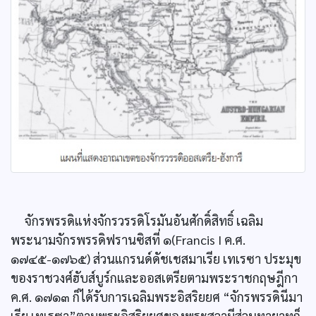
จักรพรรดิแห่งจักรวรรดิโรมันอันศักดิ์สิทธิ์ เฉลิม
พระนามจักรพรรดิฟรานซิสที่ ๑(Francis I ค.ศ.
๑๗๔๕-๑๗๖๕) ส่วนแกรนด์ดัชเชสมาเรีย เทเรซา ประมุข
ของราชวงศ์ฮับส์บูร์กและออสเตรียตามพระราชกฤษฎีกา
ค.ศ. ๑๗๑๓ ก็ได้รับการเฉลิมพระอิสริยยศ “จักรพรรดินีมา
เรีย เทเรซา”ตามพระอิสริยยศของพระสวามีส่วนทายาทก็