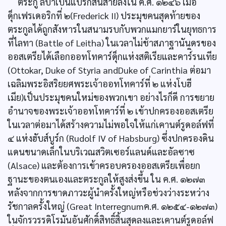
ตระกู ลบาเบนแบร์กสิ้นสายลงใน ค.ศ. ๑๒๔๖ เมื่อ
ดุ็กเฟรเดอริกที่ ๒(Frederick II) ประมุขคนสุดท้ายของ
ตระกูลได้ถูกสังหารในสนามรบกับพวกแมกยาร์ในยุทธการ
ที่ไลทา (Battle of Leitha) ในเวลาไม่ช้าสภาฐานันดรของ
ออสเตรียได้เลือกออทโทคาร์ดุ็กแห่งสติเรียและคาร์ิรนเทีย
(Ottokar, Duke of Styria andDuke of Carinthia ต่อมา
เฉลิมพระอิสริยยศพระเจ้าออทโทคาร์ที่ ๒ แห่งโบฮี
เมีย)เป็นประมุขคนใหม่ของพวกเขา อย่างไรก็ดี การขยาย
อำนาจของพระเจ้าออทโทคาร์ที่ ๒ เข้าปกครองออสเตรีย
ในเวลาต่อมาได้สร้างความไม่พอใจให้แก่เคานต์รูดอล์ฟที่
๔ แห่งฮับส์บูร์ก (Rudolf IV of Habsburg) ซึ่งปกครองดิน
แดนขนาดเล็กในบริเวณสวิตเซอร์แลนด์และอัลซาซ
(Alsace) และต้องการเข้าครอบครองออสเตรียเพื่อยก
ฐานะของตนเองและตระกูลให้สูงส่งขึ้น ใน ค.ศ. ๑๒๗๓
หลังจากการขาดภาวะผู้นำครั้งใหญ่หรือช่วงว่างระหว่าง
รัชกาลครั้งใหญ่ (Great Interregnumค.ศ. ๑๒๕๔-๑๒๗๓)
ในจักรวรรดิโรมันอันศักดิ์สิทธิ์สิ้นสุดลงและเคานต์รูดอล์ฟ