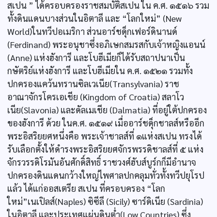
สเปน ” ได้ครอบครองราชสมบัติสเปน ใน ค.ศ. ๑๕๑๖ รวม
ทั้งดินแดนบางส่วนในอิตาลี และ “โลกใหม่” (New
World)ในทวีปอเมริกา ส่วนอาร์ชดุ็กเฟอร์ดินานด์
(Ferdinand) พระอนุชาซึ่งอภิเษกสมรสกับเจ้าหญิงแอนน์
(Anne) แห่งฮังการี และโบฮีเมียก็ได้รับสถาปนาเป็น
กษัตริย์แห่งฮังการี และโบฮีเมียใน ค.ศ. ๑๕๒๑ รวมทั้ง
ปกครองแคว้นทรานซิลเวเนีย(Transylvania) ราช
อาณาจักรโครเอเชีย (Kingdom of Croatia) สลาโว
เนีย(Slavonia) และดัลเมเชีย (Dalmatia) ที่อยู่ใต้ปกครอง
ของฮังการี ด้วย ในค.ศ. ๑๕๑๙ เมื่ออาร์ชดุ็กชาลส์หรืออีก
พระอิสริยยศหนึ่งคือ พระเจ้าชาลส์ที่ ๑แห่งสเปน ทรงได้
รับเลือกตั้งให้ดำรงพระอิสริยยศจักรพรรดิชาลส์ที่ ๕ แห่ง
จักรวรรดิโรมันอันศักดิ์สิทธิ์ ราชวงศ์ฮับส์บูร์กก็มีอำนาจ
ปกครองดินแดนกว้างใหญ่ไพศาลปกคลุมทั่วทั้งทวีปยุโรป
แล้ว ได้แก่ออสเตรีย สเปน ที่ครอบครอง “โลก
ใหม่”เนเปิลส์(Naples) ซิซีลี (Sicily) ซาร์ดิเนีย (Sardinia)
ในอิตาลี และประเทศแผ่นดินต่ำ(Low Countries) ซึ่ง