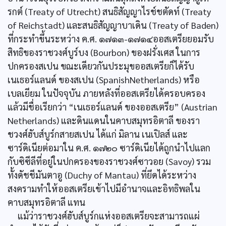
รกต์ (Treaty of Utrecht) สนธิสัญญาไรช์ชตัดท์ (Treaty
of Reichstadt) และสนธิสัญญาบาเดิน (Treaty of Baden)
ที่กระทำขึ้นระหว่าง ค.ศ. ๑๗๑๓-๑๗๑๔ออสเตรียยอมรับ
สิทธิของราชวงศ์บูร์บง (Bourbon) ของฝรั่งเศส ในการ
ปกครองสเปน ขณะเดียวกันประมุขออสเตรียก็ได้รับ
เนเธอร์แลนด์ ของสเปน (SpanishNetherlands) หรือ
เบลเยียม ในปัจจุบัน ภายหลังที่ออสเตรียได้ครอบครอง
แล้วมีชื่อเรียกว่า “เนเธอร์แลนด์ ของออสเตรีย” (Austrian
Netherlands) และดินแดนในคาบสมุทรอิตาลี ของรา
ชวงศ์ฮับส์บูร์กสายสเปน ได้แก่ มิลาน เนเปิลส์ และ
ซาร์ดิเนียต่อมาใน ค.ศ. ๑๗๒๐ ซาร์ดิเนียได้ถูกนำไปแลก
กับซิซีลีที่อยู่ในปกครองของราชวงศ์ซาวอย (Savoy) รวม
ทั้งดัชชีมันตาอู (Duchy of Mantau) ที่ยึดได้ระหว่าง
สงครามทำให้ออสเตรียเข้าไปมีอำนาจและอิทธิพลใน
คาบสมุทรอิตาลี แทน
แม้ว่าราชวงศ์ฮับส์บูร์กแห่งออสเตรียจะสามารถแผ่