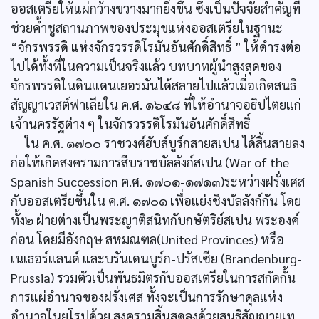
ออสเตรียให้แผ่กว้างขวางมากยิ่งขึ้น ซึ่งเป็นปัจจัยสำคัญที่
ช่วยค้ำชูสถานภาพของประมุขแห่งออสเตรียในฐานะ
“จักรพรรดิ แห่งจักรวรรดิโรมันอันศักดิ์สิทธิ์ ” ให้ดำรงต่อ
ไปได้ทั้งที่ในความเป็นจริงแล้ว บทบาทผู้นำสูงสุดของ
จักรพรรดิในดินแดนเยอรมันได้สลายไปแล้วเมื่อเกิดสนธิ
สัญญาเวสต์ฟาเลียใน ค.ศ. ๑๖๔๘ ที่ให้อำนาจอธิปไตยแก่
เจ้านครรัฐต่าง ๆ ในจักรวรรดิโรมันอันศักดิ์สิทธิ์
ใน ค.ศ. ๑๗๐๐ ราชวงศ์ฮับส์บูร์กสายสเปน ได้สิ้นสายลง
ก่อให้เกิดสงครามการสืบราชบัลลังก์สเปน (War of the
Spanish Succession ค.ศ. ๑๗๐๑-๑๗๑๓)ระหว่างฝรั่งเศส
กับออสเตรียขึ้นใน ค.ศ. ๑๗๐๑ เพื่อแย่งชิงบัลลังก์กัน โดย
ทั้ง๒ ฝ่ายต่างเป็นพระญาติสนิทกับกษัตริย์สเปน พระองค์
ก่อน โดยมีอังกฤษ สหมณฑล(United Provinces) หรือ
เนเธอร์แลนด์ และบรันเดนบูร์ก-ปรัสเซีย (Brandenburg-
Prussia) รวมตัวเป็นพันธมิตรกับออสเตรียในการสกัดกั้น
การแผ่อำนาจของฝรั่งเศส ทั้งจะเป็นการรักษาดุลแห่ง
อำนาจในยุโรปด้วย สงครามสิ้นสุดลงด้วยสนธิสัญญายูเท