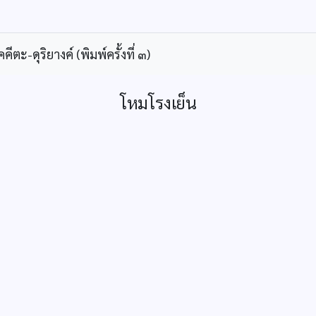
ะ-ดุริยางค์ (พิมพ์ครั้งที่ ๓)
โหมโรงเย็น