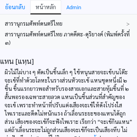
ย้อนกลับ
หน้าหลัก
Admin
สารานุกรมศัพท์ดนตรีไทย
>
สารานุกรมศัพท์ดนตรีไทย ภาคคีตะ-ดุริยางค์ (พิมพ์ครั้งที่
๓)
แหน [แหฺน]
ผิวไม้ไผ่บาง ๆ ตัดเป็นชิ้นเล็ก ๆ ใช้หนุนสายจะเข้บนโต๊ะ
จะเข้ที่ทำด้วยโลหะในรางส่วนหัวจะเข้ แหนชุดหนึ่งมี ๒
ชิ้น ชิ้นแรกยาวพอสำหรับรองสายเอกและสายทุ้มชิ้นที่ ๒
สั้นพอรองเฉพาะสายลวด แหนเป็นชิ้นส่วนที่สำคัญของ
จะเข้ เพราะทำหน้าที่ปรับแต่งเสียงจะเข้ให้ดังโปร่งใส
ไพเราะและดีดไม่หนักแรง ถ้าเลื่อนระยะของแหนได้ถูก
ส่วน เสียงของจะเข้ก็จะฟังไพเราะ เรียกว่า “จะเข้กินแหน”
แต่ถ้าเลื่อนระยะไม่ถูกส่วนเสียงจะเข้ก็จะเป็นเสียงทึบ ไม่