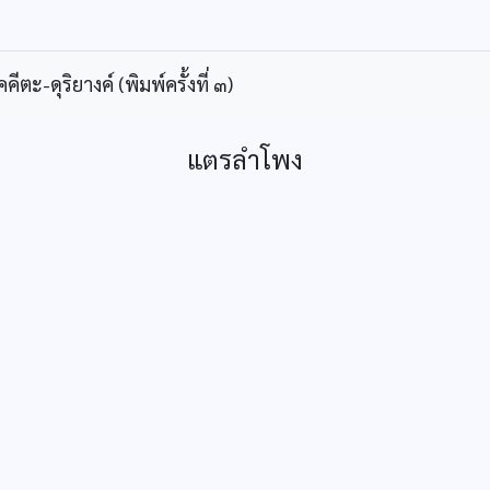
ะ-ดุริยางค์ (พิมพ์ครั้งที่ ๓)
แตรลำโพง