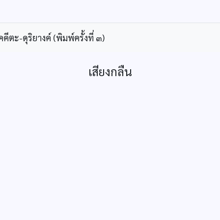
ะ-ดุริยางค์ (พิมพ์ครั้งที่ ๓)
เสียงกลืน