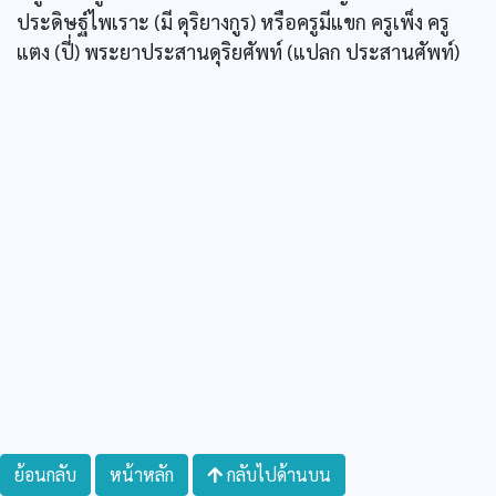
ประดิษฐ์ไพเราะ (มี ดุริยางกูร) หรือครูมีแขก ครูเพ็ง ครู
แตง (ปี่) พระยาประสานดุริยศัพท์ (แปลก ประสานศัพท์)
ย้อนกลับ
หน้าหลัก
กลับไปด้านบน