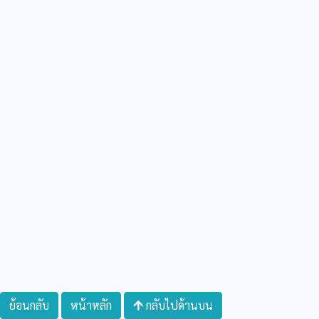
ย้อนกลับ
หน้าหลัก
กลับไปด้านบน