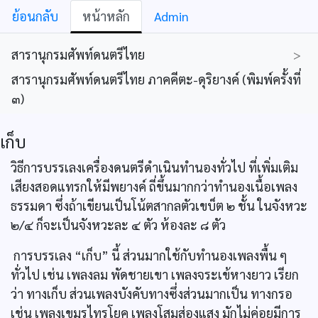
ย้อนกลับ
หน้าหลัก
Admin
สารานุกรมศัพท์ดนตรีไทย
>
สารานุกรมศัพท์ดนตรีไทย ภาคคีตะ-ดุริยางค์ (พิมพ์ครั้งที่
๓)
เก็บ
วิธีการบรรเลงเครื่องดนตรีดำเนินทำนองทั่วไป ที่เพิ่มเติม
เสียงสอดแทรกให้มีพยางค์ ถี่ขึ้นมากกว่าทำนองเนื้อเพลง
ธรรมดา ซึ่งถ้าเขียนเป็นโน้ตสากลตัวเขบ็ต ๒ ชั้น ในจังหวะ
๒/๔ ก็จะเป็นจังหวะละ ๔ ตัว ห้องละ ๘ ตัว
การบรรเลง “เก็บ” นี้ ส่วนมากใช้กับทำนองเพลงพื้น ๆ
ทั่วไป เช่น เพลงลม พัดชายเขา เพลงจระเข้หางยาว เรียก
ว่า ทางเก็บ ส่วนเพลงบังคับทางซึ่งส่วนมากเป็น ทางกรอ
เช่น เพลงเขมรไทรโยค เพลงโสมส่องแสง มักไม่ค่อยมีการ