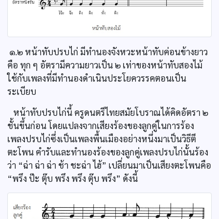
๑.๒ หน้าทับปรบไก่ มีทำนองจังหวะหน้าทับค่อนข้างยาว
คือ ทุก ๆ อัตรามีความยาวเป็น ๒ เท่าของหน้าทับสองไม้
ใช้กับเพลงที่มีทำนองดำเนินประโยควรรคตอนเป็น
ระเบียบ
หน้าทับปรบไก่นี้ ครูดนตรีไทยสมัยโบราณได้คิดอัตรา ๒
ชั้นขึ้นก่อน โดยแปลงจากเสียงร้องของลูกคู่ในการร้อง
เพลงปรบไก่ซึ่งเป็นเพลงพื้นเมืองอย่างหนึ่งมาเป็นวิธีตี
ตะโพน คำรับและทำนองร้องของลูกคู่เพลงปรบไก่นั้นร้อง
ว่า “ฉ่า ฉ่า ฉ่า ช้า ชะฉ่า ไฮ้” เปลี่ยนมาเป็นเสียงตะโพนคือ
“พรึง ป๊ะ ตุ๊บ พรึง พรึง ตุ๊บ พรึง” ดังนี้