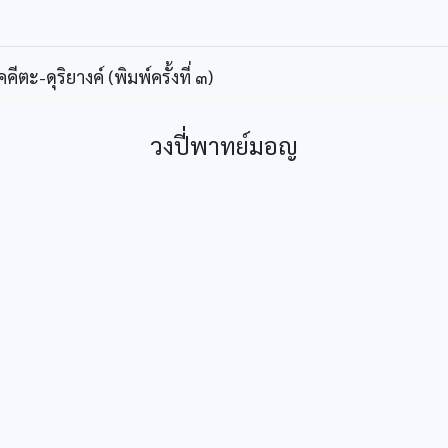
ะ-ดุริยางค์ (พิมพ์ครั้งที่ ๓)
วงปี่พาทย์มอญ