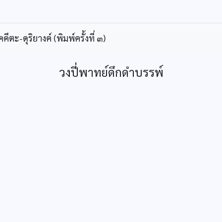
ะ-ดุริยางค์ (พิมพ์ครั้งที่ ๓)
วงปี่พาทย์ดึกดำบรรพ์