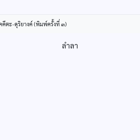
ะ-ดุริยางค์ (พิมพ์ครั้งที่ ๓)
ลำลา