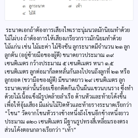
ระนาดเอกถ้าต้องการเสียงไพเราะนุ่มนวลมักนิยมทำด้วย
ไม้ไผ่บง ถ้าต้องการให้เสียงเกรียวกราวมักนิยมทำด้วย
ไม้แก่น เช่น ไม้มะค่า ไม้ชิงชัน ลูกระนาดมีจำนวน ๒๑ ลูก
ลูกต้น (อยู่ซ้ายมือของผู้ตี) ขนาดยาวประมาณ ๓๙
เซนติเมตร กว้างประมาณ ๕ เซนติเมตร หนา ๑.๕
เซนติเมตร ลูกต่อมาก็ลดหลั่นกันลงไปจนถึงลูกที่ ๒๑ หรือ
ลูกยอด (ขวามือของผู้ตี) มีขนาดยาว ๒๙ เซนติเมตร ลูก
ระนาดเหล่านั้นร้อยเชือกติดกันเป็นผืนแขวนบนราง ซึ่งทำ
ด้วยไม้เนื้อแข็งมีรูปคล้ายลำเรือ ด้านหัวและท้ายโค้งขึ้น
เพื่อให้อุ้มเสียง มีแผ่นไม้ปิดหัวและท้ายรางระนาดเรียกว่า
“โขน” วัดจากโขนหัวรางข้างหนึ่งถึงโขนอีกข้างหนึ่งยาว
ประมาณ ๑๒๐ เซนติเมตร มีฐานรูปทรงสี่เหลี่ยมรองตรง
ส่วนโค้งตอนกลางเรียกว่า “เท้า”