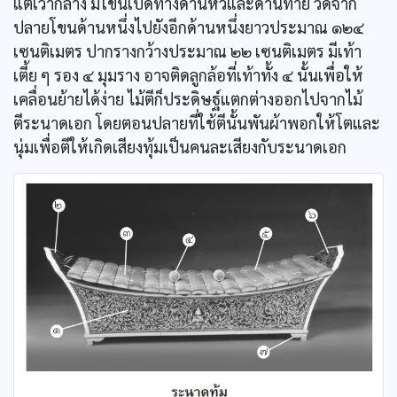
แต่เว้ากลาง มีโขนเปิดทางด้านหัวและด้านท้าย วัดจาก
ปลายโขนด้านหนึ่งไปยังอีกด้านหนึ่งยาวประมาณ ๑๒๔
เซนติเมตร ปากรางกว้างประมาณ ๒๒ เซนติเมตร มีเท้า
เตี้ย ๆ รอง ๔ มุมราง อาจติดลูกล้อที่เท้าทั้ง ๔ นั้นเพื่อให้
เคลื่อนย้ายได้ง่าย ไม้ตีก็ประดิษฐ์แตกต่างออกไปจากไม้
ตีระนาดเอก โดยตอนปลายที่ใช้ตีนั้นพันผ้าพอกให้โตและ
นุ่มเพื่อตีให้เกิดเสียงทุ้มเป็นคนละเสียงกับระนาดเอก