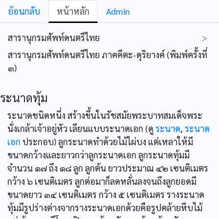
ย้อนกลับ
หน้าหลัก
Admin
สารานุกรมศัพท์ดนตรีไทย
>
สารานุกรมศัพท์ดนตรีไทย ภาคคีตะ-ดุริยางค์ (พิมพ์ครั้งที่
๓)
ระนาดทุ้ม
ระนาดชนิดหนึ่ง สร้างขึ้นในรัชสมัยพระบาทสมเด็จพระ
นั่งเกล้าเจ้าอยู่หัว เลียนแบบระนาดเอก (ดู
ระนาด
,
ระนาด
เอก
ประกอบ) ลูกระนาดทำด้วยไม้ไผ่บง แต่เหลาให้มี
ขนาดกว้างและยาวกว่าลูกระนาดเอก ลูกระนาดทุ้มมี
จำนวน ๑๗ ถึง ๑๘ ลูก ลูกต้น ยาวประมาณ ๔๒ เซนติเมตร
กว้าง ๖ เซนติเมตร ลูกต่อมาก็ลดหลั่นลงจนถึงลูกยอดมี
ขนาดยาว ๓๔ เซนติเมตร กว้าง ๕ เซนติเมตร รางระนาด
ทุ้มมีรูปร่างต่างจากรางระนาดเอกด้วยคือรูปคล้ายหีบไม้