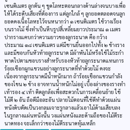
เซนติเมตร ลูกต้น ๆ ขูดโลหะตอนกลางด้านล่างจนบางเพื่อ
ให้ได้ระดับเสียงที่ต้องการ แต่ลูกใกล้ ๆ ลูกยอดตลอดจนลูก
ยอดคงเนื้อโลหะไว้จนหนากว่า ๑ เซนติเมตร ใช้วางเรียง
บนรางไม้ ซึ่งทำเป็นหีบรูปสี่เหลี่ยมยาวประมาณ ๑ เมตร
ปากรางแคบกว่าความยาวของลูกระนาด คือ กว้าง
ประมาณ ๑๘ เซนติเมตร แต่มีชานยื่นออกไปทั้ง ๒ ข้างราง
และมีขอบกันหัวท้ายลูกระนาด มีผ้าพันไม้หรือใช้ไม้ระกำ
พาดไปตามขอบรางสำหรับรองหัวท้ายลูกระนาดแทนการ
ร้อยเชือกผูกแขวนอย่างลูกระนาดที่ทำด้วยไม้ คงจะ
เนื่องจากลูกระนาดมีน้ำหนักมาก ถ้าร้อยเชือกแขวนกำลัง
ของโขน ๒ ข้าง อาจทานน้ำหนักไม่อยู่ เบื้องล่างของรางทำ
เท้ารอง ๔ เท้า ติดลูกล้อเพื่อสะดวกในการเคลื่อนย้าย ใช้
ไม้ตี ๒ อัน ถือตีมือละอัน ปลายไม้ตอนที่ใช้ตีทำด้วยแผ่น
หนังดิบตัดเป็นวงกลมเจาะรูกลางแล้วเอาไม้ด้ามเสียบลง
ในรูกลางแผ่นหนังนั้น วงแผ่นหนังและด้ามถือของไม้ตีระ
นาดทอง จะเล็กกว่าของไม้ตีระนาดทุ้มเหล็ก