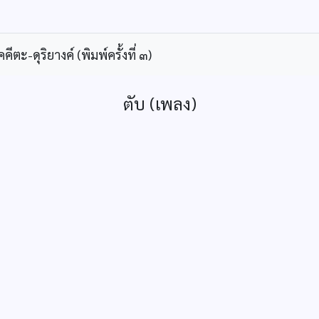
ะ-ดุริยางค์ (พิมพ์ครั้งที่ ๓)
ตับ (เพลง)