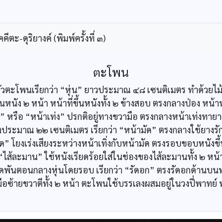
ะ-ดุริยางค์ (พิมพ์ครั้งที่ ๓)
ตะโพน
ตัวตะโพนเรียกว่า “หุ่น” ยาวประมาณ ๔๘ เซนติเมตร ทำด้วยไม้เนื
้นหนัง ๒ หน้า หน้าที่ขึ้นหนังทั้ง ๒ ข้างสอบ ตรงกลางป่อง หน
ิ่ง” หรือ “หน้าเท่ง” ปรกติอยู่ทางขวามือ ตรงกลางหน้าเท่งทาย
างประมาณ ๒๒ เซนติเมตร เรียกว่า “หน้ามัด” ตรงกลางใช้ยางรั
ด” โยงเร่งเสียงระหว่างหน้าเทิ่งกับหน้ามัด ตรงรอบขอบหนังขึ้นห
่า “ไส้ละมาน” ใช้หนังเรียดร้อยใส่ในช่องของไส้ละมานทั้ง ๒ ห
เรียดพันตอนกลางหุ่นโดยรอบ เรียกว่า “รัดอก” ตรงรัดอกด้าน
่ามือซ้ายขวาตีทั้ง ๒ หน้า ตะโพนใช้บรรเลงผสมอยู่ในวงปี่พาทย์