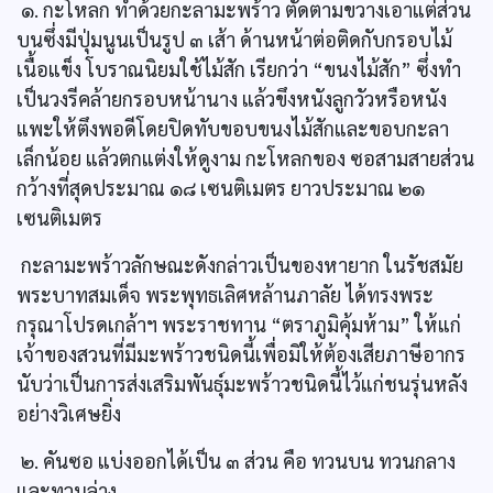
๑. กะโหลก ทำด้วยกะลามะพร้าว ตัดตามขวางเอาแต่ส่วน
บนซึ่งมีปุ่มนูนเป็นรูป ๓ เส้า ด้านหน้าต่อติดกับกรอบไม้
เนื้อแข็ง โบราณนิยมใช้ไม้สัก เรียกว่า “ขนงไม้สัก” ซึ่งทำ
เป็นวงรีคล้ายกรอบหน้านาง แล้วขึงหนังลูกวัวหรือหนัง
แพะให้ตึงพอดีโดยปิดทับขอบขนงไม้สักและขอบกะลา
เล็กน้อย แล้วตกแต่งให้ดูงาม กะโหลกของ ซอสามสายส่วน
กว้างที่สุดประมาณ ๑๘ เซนติเมตร ยาวประมาณ ๒๑
เซนติเมตร
กะลามะพร้าวลักษณะดังกล่าวเป็นของหายาก ในรัชสมัย
พระบาทสมเด็จ พระพุทธเลิศหล้านภาลัย ได้ทรงพระ
กรุณาโปรดเกล้าฯ พระราชทาน “ตราภูมิคุ้มห้าม” ให้แก่
เจ้าของสวนที่มีมะพร้าวชนิดนี้เพื่อมิให้ต้องเสียภาษีอากร
นับว่าเป็นการส่งเสริมพันธุ์มะพร้าวชนิดนี้ไว้แก่ชนรุ่นหลัง
อย่างวิเศษยิ่ง
๒. คันซอ แบ่งออกได้เป็น ๓ ส่วน คือ ทวนบน ทวนกลาง
และทวนล่าง