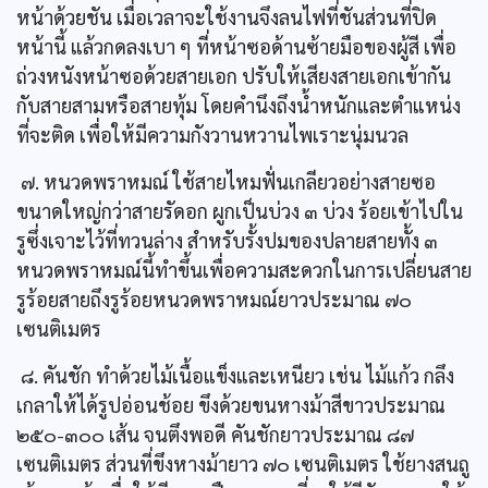
หน้าด้วยชัน เมื่อเวลาจะใช้งานจึงลนไฟที่ชันส่วนที่ปิด
หน้านี้ แล้วกดลงเบา ๆ ที่หน้าซอด้านซ้ายมือของผู้สี เพื่อ
ถ่วงหนังหน้าซอด้วยสายเอก ปรับให้เสียงสายเอกเข้ากัน
กับสายสามหรือสายทุ้ม โดยคำนึงถึงน้ำหนักและตำแหน่ง
ที่จะติด เพื่อให้มีความกังวานหวานไพเราะนุ่มนวล
๗. หนวดพราหมณ์ ใช้สายไหมฟั่นเกลียวอย่างสายซอ
ขนาดใหญ่กว่าสายรัดอก ผูกเป็นบ่วง ๓ บ่วง ร้อยเข้าไปใน
รูซึ่งเจาะไว้ที่ทวนล่าง สำหรับรั้งปมของปลายสายทั้ง ๓
หนวดพราหมณ์นี้ทำขึ้นเพื่อความสะดวกในการเปลี่ยนสาย
รูร้อยสายถึงรูร้อยหนวดพราหมณ์ยาวประมาณ ๗๐
เซนติเมตร
๘. คันชัก ทำด้วยไม้เนื้อแข็งและเหนียว เช่น ไม้แก้ว กลึง
เกลาให้ได้รูปอ่อนช้อย ขึงด้วยขนหางม้าสีขาวประมาณ
๒๕๐-๓๐๐ เส้น จนตึงพอดี คันชักยาวประมาณ ๘๗
เซนติเมตร ส่วนที่ขึงหางม้ายาว ๗๐ เซนติเมตร ใช้ยางสนถู