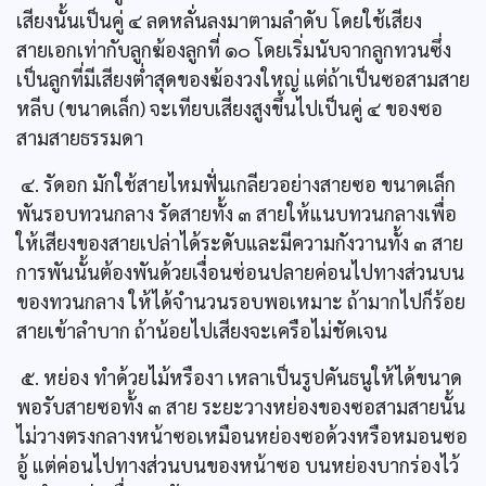
เสียงนั้นเป็นคู่ ๔ ลดหลั่นลงมาตามลำดับ โดยใช้เสียง
สายเอกเท่ากับลูกฆ้องลูกที่ ๑๐ โดยเริ่มนับจากลูกทวนซึ่ง
เป็นลูกที่มีเสียงต่ำสุดของฆ้องวงใหญ่ แต่ถ้าเป็นซอสามสาย
หลีบ (ขนาดเล็ก) จะเทียบเสียงสูงขึ้นไปเป็นคู่ ๔ ของซอ
สามสายธรรมดา
๔. รัดอก มักใช้สายไหมฟั่นเกลียวอย่างสายซอ ขนาดเล็ก
พันรอบทวนกลาง รัดสายทั้ง ๓ สายให้แนบทวนกลางเพื่อ
ให้เสียงของสายเปล่าได้ระดับและมีความกังวานทั้ง ๓ สาย
การพันนั้นต้องพันด้วยเงื่อนซ่อนปลายค่อนไปทางส่วนบน
ของทวนกลาง ให้ได้จำนวนรอบพอเหมาะ ถ้ามากไปก็ร้อย
สายเข้าลำบาก ถ้าน้อยไปเสียงจะเครือไม่ชัดเจน
๕. หย่อง ทำด้วยไม้หรืองา เหลาเป็นรูปคันธนูให้ได้ขนาด
พอรับสายซอทั้ง ๓ สาย ระยะวางหย่องของซอสามสายนั้น
ไม่วางตรงกลางหน้าซอเหมือนหย่องซอด้วงหรือหมอนซอ
อู้ แต่ค่อนไปทางส่วนบนของหน้าซอ บนหย่องบากร่องไว้