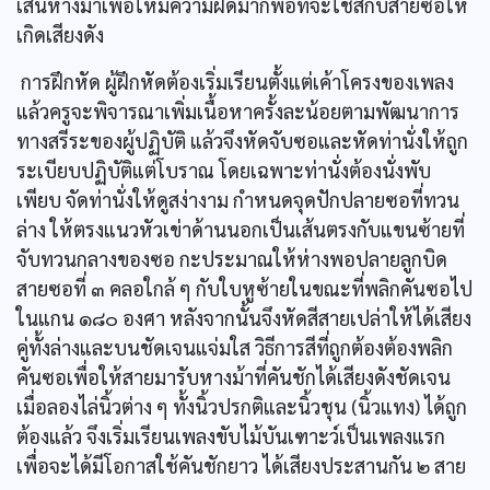
เส้นหางม้าเพื่อให้มีความฝืดมากพอที่จะใช้สีกับสายซอให้
เกิดเสียงดัง
การฝึกหัด ผู้ฝึกหัดต้องเริ่มเรียนตั้งแต่เค้าโครงของเพลง
แล้วครูจะพิจารณาเพิ่มเนื้อหาครั้งละน้อยตามพัฒนาการ
ทางสรีระของผู้ปฏิบัติ แล้วจึงหัดจับซอและหัดท่านั่งให้ถูก
ระเบียบปฏิบัติแต่โบราณ โดยเฉพาะท่านั่งต้องนั่งพับ
เพียบ จัดท่านั่งให้ดูสง่างาม กำหนดจุดปักปลายซอที่ทวน
ล่าง ให้ตรงแนวหัวเข่าด้านนอกเป็นเส้นตรงกับแขนซ้ายที่
จับทวนกลางของซอ กะประมาณให้ห่างพอปลายลูกบิด
สายซอที่ ๓ คลอใกล้ ๆ กับใบหูซ้ายในขณะที่พลิกคันซอไป
ในแกน ๑๘๐ องศา หลังจากนั้นจึงหัดสีสายเปล่าให้ได้เสียง
คู่ทั้งล่างและบนชัดเจนแจ่มใส วิธีการสีที่ถูกต้องต้องพลิก
คันซอเพื่อให้สายมารับหางม้าที่คันชักได้เสียงดังชัดเจน
เมื่อลองไล่นิ้วต่าง ๆ ทั้งนิ้วปรกติและนิ้วชุน (นิ้วแทง) ได้ถูก
ต้องแล้ว จึงเริ่มเรียนเพลงขับไม้บันเฑาะว์เป็นเพลงแรก
เพื่อจะได้มีโอกาสใช้คันชักยาว ได้เสียงประสานกัน ๒ สาย