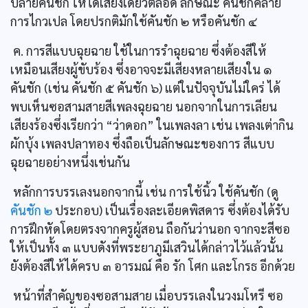
ปลายคันชัก ให้ได้เสียงเดียวตลอด ลักษณะ คันชักคล้าย
การไกวเปล โดยปรกติมักใช้คันชัก ๒ หรือคันชัก ๔
ค. การสีแบบฉุยฉาย ใช้ในการรำฉุยฉาย ซึ่งต้องสีให้
เหมือนเสียงผู้ขับร้อง ซึ่งอาจจะมีเสียงหลายเสียงใน ๑
คันชัก (เช่น คันชัก ๕ คันชัก ๖) แต่ในปัจจุบันไม่ใคร่ ได้
พบเห็นซอสามสายสีเพลงฉุยฉาย นอกจากในการเลียน
เสียงร้องซึ่งเรียกว่า “ว่าดอก” ในเพลงลา เช่น เพลงเต่ากิน
ผักบุ้ง เพลงปลาทอง ซึ่งถือเป็นลักษณะของการ สีแบบ
ฉุยฉายอย่างหนึ่งเช่นกัน
หลักการบรรเลงนอกจากนี้ เช่น การใช้นิ้ว ใช้คันชัก (ดู
คันชัก ๒
ประกอบ) เป็นเรื่องละเอียดพิสดาร ซึ่งต้องได้รับ
การฝึกหัดโดยตรงจากครูผู้สอน ถือกันว่านอก จากจะสีซอ
ให้เป็นทั้ง ๓ แบบดังที่พระยาภูมีเสวินได้กล่าวไว้แล้วนั้น
ยังต้องสีให้ได้ครบ ๓ อารมณ์ คือ รัก โศก และโกรธ อีกด้วย
หน้าที่สำคัญของซอสามสาย เมื่อบรรเลงในวงมโหรี ซอ