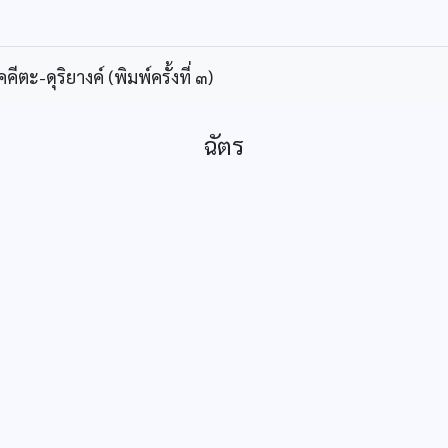
ะ-ดุริยางค์ (พิมพ์ครั้งที่ ๓)
ฉัตร