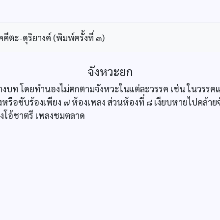
ะ-ดุริยางค์ (พิมพ์ครั้งที่ ๓)
จังหวะยก
งบางบท โดยทำนองไม่ตกตามจังหวะในแต่ละวรรค เช่น ในวรรคแร
รือขับร้องเพียง ๗ ห้องเพลง ส่วนห้องที่ ๘ เงียบหายไปคล้ายจัง
พลงโอ้ชาตรี เพลงชมตลาด