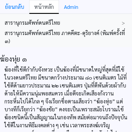
ย้อนกลับ
หน้าหลัก
Admin
สารานุกรมศัพท์ดนตรีไทย
>
สารานุกรมศัพท์ดนตรีไทย ภาคคีตะ-ดุริยางค์ (พิมพ์ครั้งที่
๓)
ฆ้องหุ่ย ๑
ฆ้องที่ใช้ตีกำกับจังหวะ เป็นฆ้องที่มีขนาดใหญ่ที่สุดที่มีใช้
ในวงดนตรีไทย มีขนาดกว้างประมาณ ๘๐ เซนติเมตร ไม้ที่
ใช้ตีด้ามยาวประมาณ ๒๒ เซนติเมตร ปุ่มที่ตีพันด้วยผ้ากับ
ด้ายให้มีความนุ่มพอสมควร เมื่อตีจะเกิดเสียงกังวาน
กระหึ่มไปได้ไกล ๆ จึงเรียกชื่อตามเสียงว่า “ฆ้องหุ่ย” แต่
บางทีก็เรียกว่า “ฆ้องชัย” คงจะเป็นเพราะสมัยโบราณใช้
ฆ้องชนิดนี้เป็นสัญญาณในกองทัพ สมัยต่อมาจนถึงปัจจุบัน
ใช้ตีในงานพิธีมงคลต่าง ๆ เช่น เวลาพระสงฆ์เจริญ