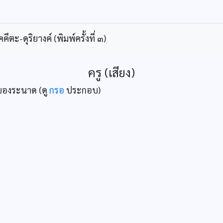
ะ-ดุริยางค์ (พิมพ์ครั้งที่ ๓)
ครู (เสียง)
๒ ของระนาด (ดู
กรอ
ประกอบ)